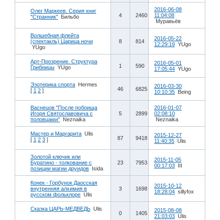
2016-06-08
Олег Маркеев. Серия книг
4
2460
11:04:08
"Странник"
Бильбо
Муравьёв
Волшебная флейта
2016-05-22
(спектакль) Царица ночи
8
814
12:29:19
YUgo
YUgo
Арт-Прозрение. Структура
2016-05-01
1
590
Грибницы
YUgo
17:05:44
YUgo
Эзотерика спорта
Hermes
2016-03-30
46
6825
[
1
2
]
10:10:35
Being
Васнецов "После побоища
2016-01-07
Игоря Святославовича с
5
2899
02:08:10
половцами"
Neznaika
Neznaika
Мастер и Маргарита
Ulis
2015-12-27
87
9418
[
1
2
3
]
11:40:35
Ulis
Золотой ключик или
2015-11-05
Буратино - толкование с
23
7953
00:17:03
III
позиции магии друидов
Isida
Конек - Горбунок Даосская
2015-10-12
внутренняя алхимия в
3
1698
18:28:04
sillyfox
русском фольклоре
Ulis
Сказка ЦАРЬ-МЕДВЕДЬ
Ulis
2015-08-08
0
1405
21:03:03
Ulis