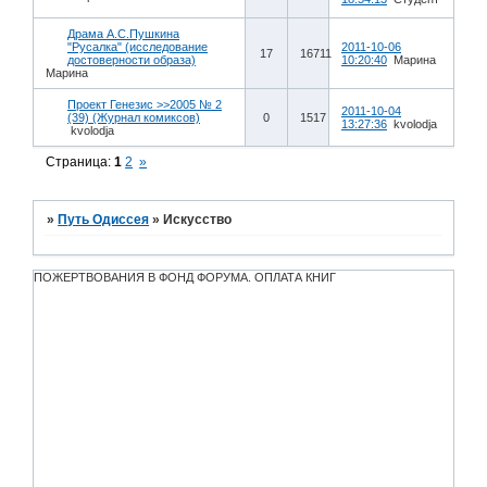
Драма А.С.Пушкина
"Русалка" (исследование
2011-10-06
17
16711
достоверности образа)
10:20:40
Марина
Марина
Проект Генезис >>2005 № 2
2011-10-04
(39) (Журнал комиксов)
0
1517
13:27:36
kvolodja
kvolodja
Страница:
1
2
»
»
Путь Одиссея
»
Искусство
ПОЖЕРТВОВАНИЯ В ФОНД ФОРУМА. ОПЛАТА КНИГ