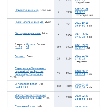
Nagual.men
2022-01-09
Параллельный мир
Зелёный
7
3368
19:52:18
Созерцающий
Гром.Совершенный ум.
Луна
2021-10-13
2
556
19:54:50
Isida
Эзотерика в рекламе
Isida
2021-05-07
8
1936
07:47:33
Isida
Закрыта
Музыка
Лисичь
2021-03-21
989
98023
[
1
2
3
…
33
]
05:15:17
Art
2021-01-09
Богини...
Deus
28
8194
17:37:29
штурман
Серафимы и Херувимы -
скрытый образ Арахны,
2020-06-15
40
5501
арахноиды (ое) солнце
13:05:14
Isida
YUgo
[
1
2
]
Интересное видео
Ulis
2020-03-19
138
30196
[
1
2
3
4
5
]
08:12:31
Isida
Искусство как отражение
2020-02-29
8
1378
внутренней сущности
YUgo
14:55:55
Isida
Сад камней дзен
Isida