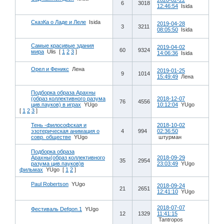
2020-02-22
6
3018
12:46:54
Isida
СказКа о Ладе и Леле
Isida
2019-04-28
3
3211
08:05:50
Isida
Самые красивые здания
2019-04-02
60
9324
мира
Ulis
[
1
2
3
]
14:06:36
Isida
Орел и Феникс
Лена
2019-01-25
9
1014
15:49:49
Лена
Подборка образа Арахны
(образ коллективного разума
2018-12-07
76
4556
цив.пауков) в играх
YUgo
10:12:04
YUgo
[
1
2
3
]
Тень -философская и
2018-10-02
эзотерическая анимация о
4
994
02:36:50
совр. обществе
YUgo
штурман
Подборка образа
Арахны(образ коллективного
2018-09-29
35
2954
разума цив.пауков)в
23:03:49
YUgo
фильмах
YUgo
[
1
2
]
Paul Robertson
YUgo
2018-09-24
21
2651
12:41:10
YUgo
2018-07-07
Фестиваль Defqon.1
YUgo
12
1329
11:41:15
Tantropos