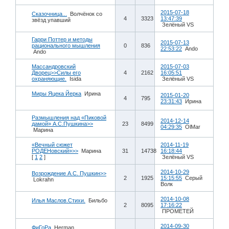
2015-07-18
Сказочница...
Волчёнок со
4
3323
13:47:39
звёзд упавший
Зелёный VS
Гарри Поттер и методы
2015-07-13
рационального мышления
0
836
22:53:22
Ando
Ando
Массандровский
2015-07-03
Дворец>>Силы его
4
2162
16:05:51
охраняющие.
Isida
Зелёный VS
Миры Яцека Йерка
Ирина
2015-01-20
4
795
23:31:43
Ирина
Размышления над «Пиковой
2014-12-14
дамой» А.С.Пушкина>>
23
8499
04:29:35
OlMar
Марина
«Вечный сюжет
2014-11-19
РОДЕНовский»>>
Марина
31
14738
16:18:44
[
1
2
]
Зелёный VS
2014-10-29
Возрождение А.С. Пушкин>>
2
1925
15:15:55
Серый
Lokrahn
Волк
2014-10-08
Илья Маслов.Стихи.
Бильбо
2
8095
17:16:22
ПРОМЕТЕЙ
2014-09-30
ФиГоРа
Herman