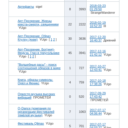
2018-03-23
Артефакты
sigel
8
3993
01:29:50
StrangeWanderer
Арт-Прозрение. Жрецы
2018-02-19
креста-смерти, священники
22
2222
16:52:20
III
YUgo
Арт-Прозрение. Образ
2017-12-20
30
3636
Ктулху (яхве)
YUgo
[
1
2
]
16:40:37
Древний
Арт-Прозрение. Бог(иня)-
2017-12-16
Медуза. Глаз в треугольнике
45
3941
21:42:12
YUgo
YUgo
[
1
2
]
"Волшебные расы" - поиск
2017-10-27
соотношения образов в мире
1
727
12:43:41
YUgo
YUgo
Книга, образы-символы.
2017-10-18
4
759
Орёл и Феникс
YUgo
17:38:26
YUgo
2017-09-29
Оркестр-музыка высоких
0
520
17:43:42
вибраций
ПРОМЕТЕЙ
ПРОМЕТЕЙ
Q-Dance (компания по
2017-07-17
организации фестивалей
7
1063
04:06:44
YUgo
тяжёлой музыки)
YUgo
Фестиваль Qlimax
YUgo
2017-07-17
5
701
04:03:27
YUgo