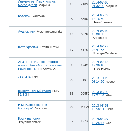
Лермонтов. Памятник на
2014-07-10
13
7189
месте дуэли
Марина
21:32:20
Марина
2014-05-02
Колобок
Radovan
3
3856
12:18:50
Незыблемый
2014-03-10
Аудиокниги
Arachnoidagenda
16
4676
18:08:08
Ahnenerbe
2014-02-27
Фото эротика
Степан Разин
17
6175
22:47:38
StrangeWanderer
Эра пятого Солнца. Чертог
2014-02-12
волка. Жанр Фантастическая
1
1742
17:36:18
Реальность.
ПТАЛЕМАХ
ПТАЛЕМАХ
ЛОГИКА
PAV
2013-10-19
26
3107
08:14:20
necoe
Финист - ясный сокол
LMS
2013-05-30
66
29552
[
1
2
3
]
12:27:34
Rha
В.М. Васнецов "Три
2013-05-15
22
11173
богатыря"
Neznaika
10:58:01
Deus
Круги на полях.
2013-04-22
5
1273
Psychosomatic
15:25:47
Ulis