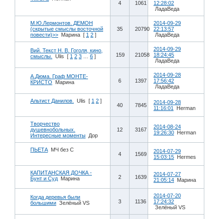
4
1061
12:28:02
ЛадаВеда
М.Ю.Лермонтов. ДЕМОН
2014-09-29
(скрытые смыслы восточной
35
20790
22:13:57
повести)>>
Марина
[
1
2
]
ЛадаВеда
2014-09-29
Вий. Текст Н. В. Гоголя, кино,
159
21058
18:24:45
смыслы.
Ulis
[
1
2
3
…
6
]
ЛадаВеда
2014-09-28
А.Дюма. Граф МОНТЕ-
6
1397
17:56:42
КРИСТО
Марина
ЛадаВеда
Альтист Данилов.
Ulis
[
1
2
]
2014-09-28
40
7845
11:16:01
Herman
Творчество
2014-08-24
душевнобольных.
12
3167
19:26:30
Herman
Интересные моменты
Дор
ПЬЕТА
МЧ без С
2014-07-29
4
1569
15:03:15
Hermes
КАПИТАНСКАЯ ДОЧКА -
2014-07-27
2
1639
Бунт и Суд
Марина
21:05:14
Марина
2014-07-20
Когда деревья были
3
1136
17:24:32
большими
Зелёный VS
Зелёный VS