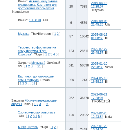
Важно:
Астана: оккультная
2019-04-16
планировка. Комплекс для
20
7895
12:28:57
достижения бессмертия
штурман
Nagual.men
Важно:
100 книг
Ulis
2016-09-05
6
4579
21:45:25
Ulis
Музыка
TheHitlersson
[
1
2
]
2025-08-16
57
10642
01:08:50
III
Творчество форумцев на
2025-07-22
тему форума "Путь
123
23611
23:48:57
III
Одиссея"
YUgo
[
1
2
3
4
5
]
Закрыта
Музыка 2
Зелёный
2025-01-10
611
56338
VS
[
1
2
3
…
21
]
22:28:36
Viator
Картинки, дополняющие
2024-05-10
темы форума
Ravan
920
121312
16:58:18
III
[
1
2
3
…
31
]
2022-06-21
252
36478
17:28:07
Закрыта
Жизнеутверждающие
ПРОМЕТЕЙ
образы
Isida
[
1
2
3
…
9
]
Эзотерическая живопись
2022-02-20
120
20522
Ulis
[
1
2
3
4
5
]
12:23:54
Isida
2022-01-20
Книги, цитаты
YUgo
[
1
2
]
40
7449
13:34:06