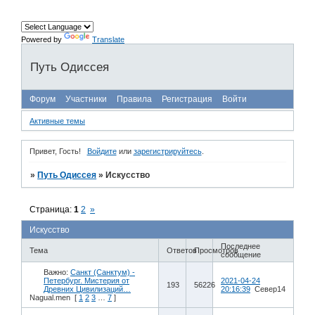
Powered by
Translate
Путь Одиссея
Форум
Участники
Правила
Регистрация
Войти
Активные темы
Привет, Гость!
Войдите
или
зарегистрируйтесь
.
»
Путь Одиссея
»
Искусство
Страница:
1
2
»
Искусство
Последнее
Тема
Ответов
Просмотров
сообщение
Важно:
Санкт (Санктум) -
Петербург. Мистерия от
2021-04-24
193
56226
Древних Цивилизаций…
20:16:39
Север14
Nagual.men
[
1
2
3
…
7
]