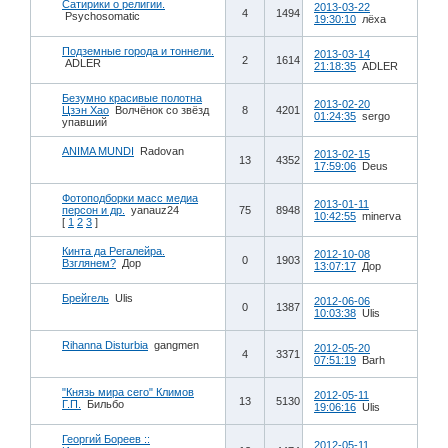
Сатирики о религии.
2013-03-22
4
1494
Psychosomatic
19:30:10
лёха
Подземные города и тоннели.
2013-03-14
2
1614
ADLER
21:18:35
ADLER
Безумно красивые полотна
2013-02-20
Цзэн Хао
Волчёнок со звёзд
8
4201
01:24:35
sergo
упавший
ANIMA MUNDI
Radovan
2013-02-15
13
4352
17:59:06
Deus
Фотоподборки масс медиа
2013-01-11
персон и др.
yanauz24
75
8948
10:42:55
minerva
[
1
2
3
]
Кинта да Регалейра.
2012-10-08
0
1903
Взглянем?
Дор
13:07:17
Дор
Брейгель
Ulis
2012-06-06
0
1387
10:03:38
Ulis
Rihanna Disturbia
gangmen
2012-05-20
4
3371
07:51:19
Barh
"Князь мира сего" Климов
2012-05-11
13
5130
Г.П.
Бильбо
19:06:16
Ulis
Георгий Бореев ::
2012-05-11