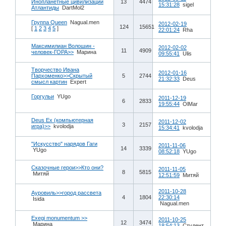
Инопланетные цивилизации
13
4474
15:31:28
sigel
Атлантиды
DartMol2
Группа Queen
Nagual.men
2012-02-19
124
15651
[
1
2
3
4
5
]
22:01:24
Rha
Максимилиан Волошин -
2012-02-02
11
4909
человек-ГОРА>>
Марина
09:55:41
Ulis
Творчество Ивана
2012-01-16
Пархоменко>>Скрытый
5
2744
21:32:33
Deus
смысл картин
Expert
Горгульи
YUgo
2011-12-19
6
2833
19:55:44
OlMar
Deus Ex (компьютерная
2011-12-02
3
2157
игра)>>
kvolodja
15:34:41
kvolodja
"Искусство" нарядов Гаги
2011-11-06
14
3339
YUgo
08:52:18
YUgo
Сказочные герои>>Кто они?
2011-11-05
8
5815
Митяй
12:51:59
Митяй
2011-10-28
Ауровиль>>город рассвета
4
1804
22:30:14
Isida
Nagual.men
Exegi monumentum >>
2011-10-25
12
3474
Марина
18:54:13
Студент