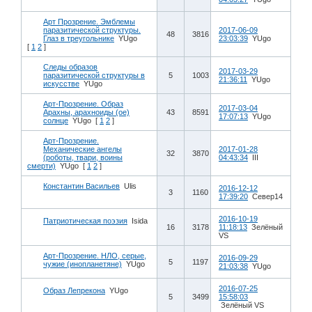
Арт Прозрение. Эмблемы
паразитической структуры.
2017-06-09
48
3816
Глаз в треугольнике
YUgo
23:03:39
YUgo
[
1
2
]
Следы образов
2017-03-29
паразитической структуры в
5
1003
21:36:11
YUgo
искусстве
YUgo
Арт-Прозрение. Образ
2017-03-04
Арахны, арахноиды (ое)
43
8591
17:07:13
YUgo
солнце
YUgo
[
1
2
]
Арт-Прозрение.
Механические ангелы
2017-01-28
32
3870
(роботы, твари, воины
04:43:34
III
смерти)
YUgo
[
1
2
]
Константин Васильев
Ulis
2016-12-12
3
1160
17:39:20
Север14
2016-10-19
Патриотическая поэзия
Isida
16
3178
11:18:13
Зелёный
VS
Арт-Прозрение. НЛО, серые,
2016-09-29
5
1197
чужие (инопланетяне)
YUgo
21:03:38
YUgo
2016-07-25
Образ Лепрекона
YUgo
5
3499
15:58:03
Зелёный VS