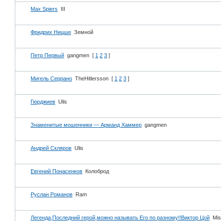
Max Spiers
III
Фридрих Ницше
Земной
Петр Первый
gangmen
[
1
2
3
]
Мигель Серрано
TheHitlersson
[
1
2
3
]
Гюрджиев
Ulis
Знаменитые мошенники — Арманд Хаммер
gangmen
Андрей Скляров
Ulis
Евгений Понасенков
Колоброд
Руслан Романов
Ram
Легенда,Последний герой,можно называть Его по разному!!Виктор Цой
Mis