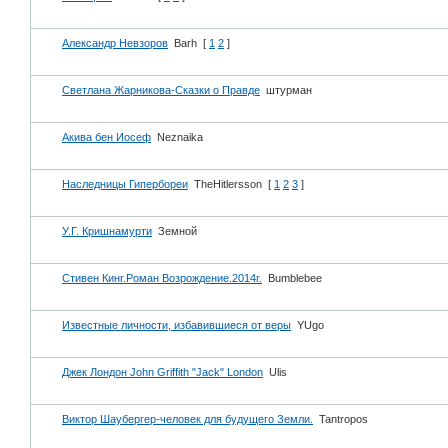
Александр Невзоров
Barh
[
1
2
]
Светлана Жарникова-Сказки о Правде
штурман
Акива бен Иосеф
Neznaika
Наследницы Гипербореи
TheHitlersson
[
1
2
3
]
У.Г. Кришнамурти
Земной
Стивен Кинг.Роман Возрождение.2014г.
Bumblebee
Известные личности, избавившиеся от веры
YUgo
Джек Лондон John Griffith "Jack" London
Ulis
Виктор Шаубергер-человек для будущего Земли.
Tantropos