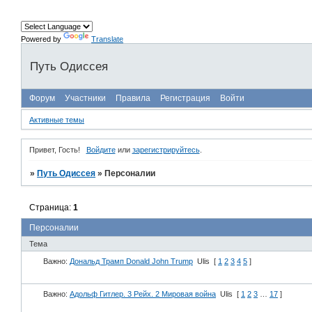
Powered by
Translate
Путь Одиссея
Форум
Участники
Правила
Регистрация
Войти
Активные темы
Привет, Гость!
Войдите
или
зарегистрируйтесь
.
»
Путь Одиссея
»
Персоналии
Страница:
1
Персоналии
Тема
Важно:
Дональд Трамп Donald John Trump
Ulis
[
1
2
3
4
5
]
Важно:
Адольф Гитлер. 3 Рейх. 2 Мировая война
Ulis
[
1
2
3
…
17
]