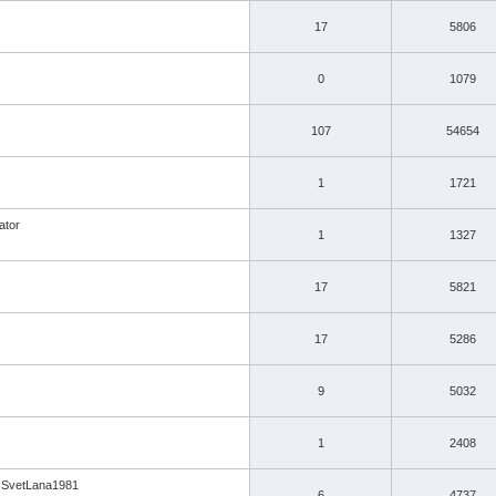
17
5806
0
1079
107
54654
1
1721
ator
1
1327
17
5821
17
5286
9
5032
1
2408
SvetLana1981
6
4737