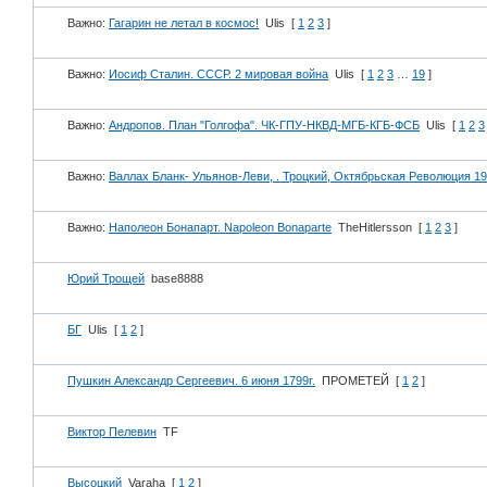
Важно:
Гагарин не летал в космос!
Ulis
[
1
2
3
]
Важно:
Иосиф Сталин. СССР. 2 мировая война
Ulis
[
1
2
3
…
19
]
Важно:
Андропов. План "Голгофа". ЧК-ГПУ-НКВД-МГБ-КГБ-ФСБ
Ulis
[
1
2
3
Важно:
Валлах Бланк- Ульянов-Леви, . Троцкий, Октябрьская Революция 19
Важно:
Наполеон Бонапарт. Napoleon Bonaparte
TheHitlersson
[
1
2
3
]
Юрий Трощей
base8888
БГ
Ulis
[
1
2
]
Пушкин Александр Сергеевич. 6 июня 1799г.
ПРОМЕТЕЙ
[
1
2
]
Виктор Пелевин
TF
Высоцкий
Varaha
[
1
2
]