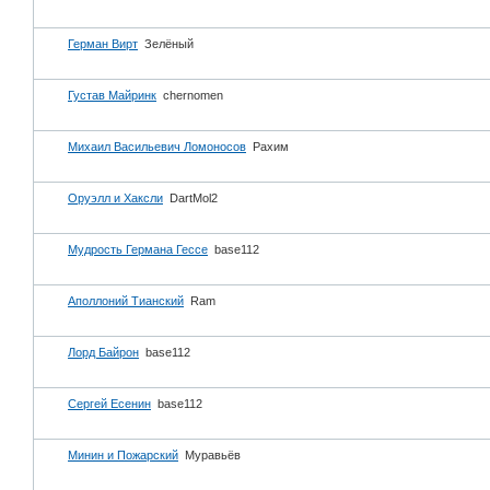
Герман Вирт
Зелёный
Густав Майринк
chernomen
Михаил Васильевич Ломоносов
Рахим
Оруэлл и Хаксли
DartMol2
Мудрость Германа Гессе
base112
Аполлоний Тианский
Ram
Лорд Байрон
base112
Сергей Есенин
base112
Минин и Пожарский
Муравьёв