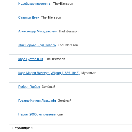
Иудейские прозелиты
TheHitlersson
Савитри Деви
TheHitlersson
Александер Македонский
TheHitlersson
Жак Бержье, Луи Повель
TheHitlersson
Карл Густав Юнг
TheHitlersson
Карл Мария Вилигут (Wiligut) (1866-1946)
Муравьев
Роберт Грейвс
Зелёный
Говард Филипп Лавкрафт
Зелёный
Нерон. 2000 лет клеветы
one
Страница:
1