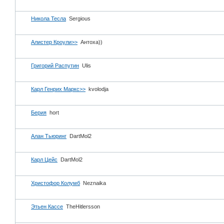
Никола Тесла
Sergious
Алистер Кроули>>
Антоха))
Григорий Распутин
Ulis
Карл Генрих Маркс>>
kvolodja
Берия
hort
Алан Тьюринг
DartMol2
Карл Цейс
DartMol2
Христофор Колумб
Neznaika
Этьен Кассе
TheHitlersson