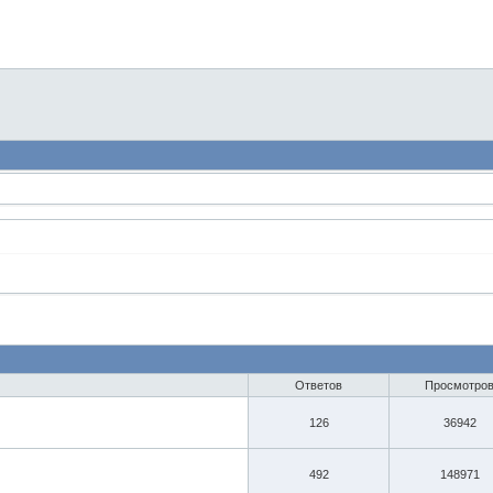
Ответов
Просмотро
126
36942
492
148971