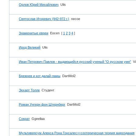
Орлов Юрий Михайлович
Ulis
Святослав Игоревич (942-972 г.)
necoe
Знаменитые евреи
Eocen
[
1
2
3
4
]
Ирод Великий
Ulis
Иван Петрович Павлов - выдающийся русский ученый "О русском уме"
Vi
Брежнев и кот далай-ламы
DartMol2
Экхарт Толле
Студент
Роман Унгерн фон Штернберг
DartMol2
Сократ
Ggeellaa
Мультиверсум Алекса Рона Гонсалес>>эзотерическая теория мироздания