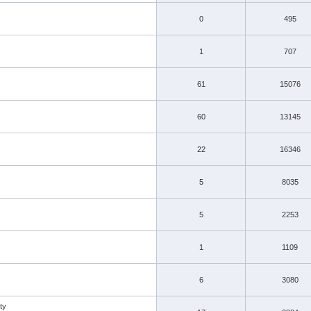
0
495
1
707
61
15076
60
13145
22
16346
5
8035
5
2253
1
1109
6
3080
ty