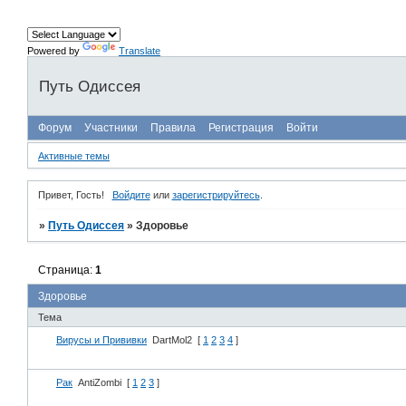
Powered by
Translate
Путь Одиссея
Форум
Участники
Правила
Регистрация
Войти
Активные темы
Привет, Гость!
Войдите
или
зарегистрируйтесь
.
»
Путь Одиссея
»
Здоровье
Страница:
1
Здоровье
Тема
Вирусы и Прививки
DartMol2
[
1
2
3
4
]
Рак
AntiZombi
[
1
2
3
]