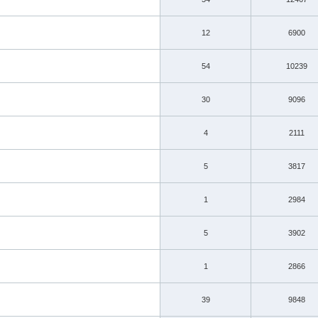
12
6900
54
10239
30
9096
4
2111
5
3817
1
2984
5
3902
1
2866
39
9848