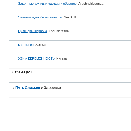
Защитные функции одежды и оберегов
Arachnoidagenda
Энциклопедия беременности
AlexGT8
Цилиндры Фараона
TheHitlersson
Кастрация
SarmaT
УЗИ и БЕРЕМЕННОСТЬ
Ингвар
Страница:
1
»
Путь Одиссея
»
Здоровье