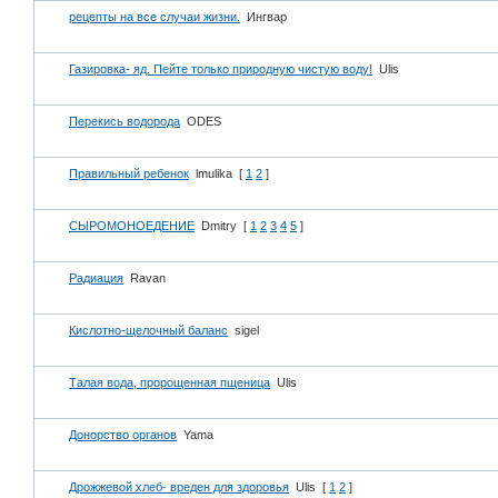
рецепты на все случаи жизни.
Ингвар
Газировка- яд. Пейте только природную чистую воду!
Ulis
Перекись водорода
ODES
Правильный ребенок
lmulika
[
1
2
]
СЫРОМОНОЕДЕНИЕ
Dmitry
[
1
2
3
4
5
]
Радиация
Ravan
Кислотно-щелочный баланс
sigel
Талая вода, пророщенная пщеница
Ulis
Донорство органов
Yama
Дрожжевой хлеб- вреден для здоровья
Ulis
[
1
2
]