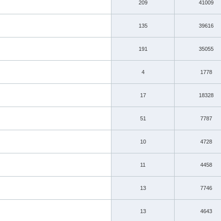
209
41009
135
39616
191
35055
4
1778
17
18328
51
7787
10
4728
11
4458
13
7746
13
4643