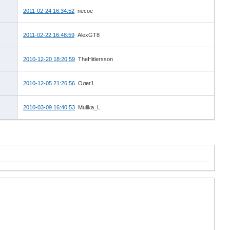
2011-02-24 16:34:52
necoe
2011-02-22 16:48:59
AlexGT8
2010-12-20 18:20:59
TheHitlersson
2010-12-05 21:26:56
Олег1
2010-03-09 16:40:53
Mulika_L