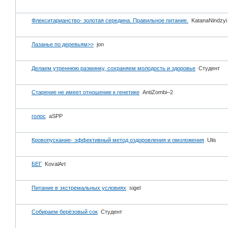
Флекситарианство- золотая середина. Правильное питание.
KatanaNindzyi
Лазанье по деревьям>>
jon
Делаем утреннюю разминку, сохраняем молодость и здоровье
Студент
Cтарение не имеет отношение к генетике
AntiZombi–2
голос
aSPP
Кровопускание- эффективный метод оздоровления и омоложения
Ulis
БЕГ
KovalArt
Питание в экстремальных условиях
sigel
Собираем берёзовый сок
Студент