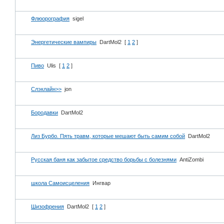
Флюорография
sigel
Энергетические вампиры
DartMol2
[
1
2
]
Пиво
Ulis
[
1
2
]
Слэклайн>>
jon
Бородавки
DartMol2
Лиз Бурбо. Пять травм, которые мешают быть самим собой
DartMol2
Русская баня как забытое средство борьбы с болезнями
AntiZombi
школа Самоисцеления
Ингвар
Шизофрения
DartMol2
[
1
2
]