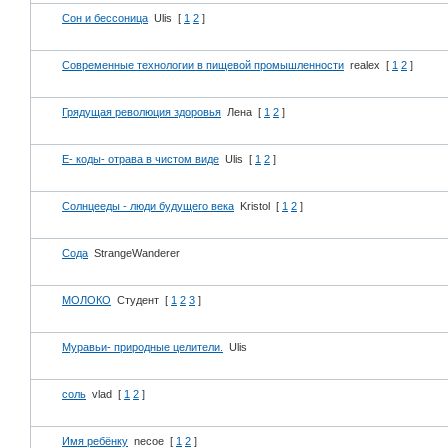
Сон и бессоница
Ulis
[
1
2
]
Современные технологии в пищевой промышленности
realex
[
1
2
]
Грядущая революция здоровья
Лена
[
1
2
]
Е- коды- отрава в чистом виде
Ulis
[
1
2
]
Солнцееды - люди будущего века
Kristol
[
1
2
]
Сода
StrangeWanderer
МОЛОКО
Студент
[
1
2
3
]
Муравьи- природные целители.
Ulis
соль
vlad
[
1
2
]
Имя ребёнку
necoe
[
1
2
]