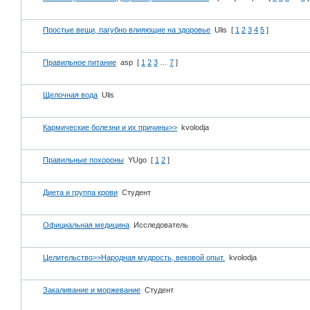
Простые вещи, пагубно влияющие на здоровье
Ulis
[
1
2
3
4
5
]
Правильное питание
asp
[
1
2
3
…
7
]
Щелочная вода
Ulis
Кармические болезни и их причины>>
kvolodja
Правильные похороны
YUgo
[
1
2
]
Диета и группа крови
Студент
Официальная медицина
Исследователь
Целительство>>Народная мудрость, вековой опыт.
kvolodja
Закаливание и моржевание
Студент