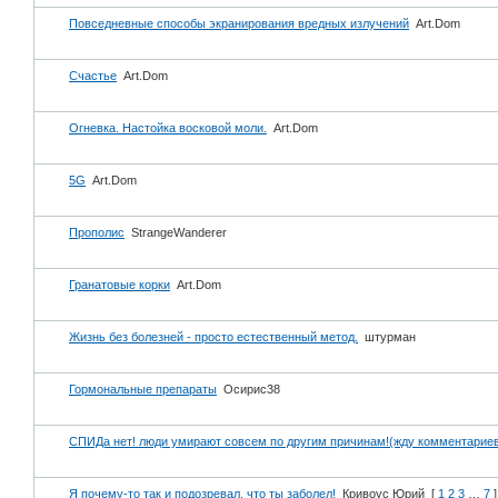
Повседневные способы экранирования вредных излучений
Art.Dom
Счастье
Art.Dom
Огневка. Настойка восковой моли.
Art.Dom
5G
Art.Dom
Прополис
StrangeWanderer
Гранатовые корки
Art.Dom
Жизнь без болезней - просто естественный метод.
штурман
Гормональные препараты
Осирис38
СПИДа нет! люди умирают совсем по другим причинам!(жду комментарие
Я почему-то так и подозревал, что ты заболел!
Кривоус Юрий
[
1
2
3
…
7
]