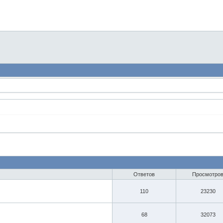
Ответов
Просмотро
110
23230
68
32073