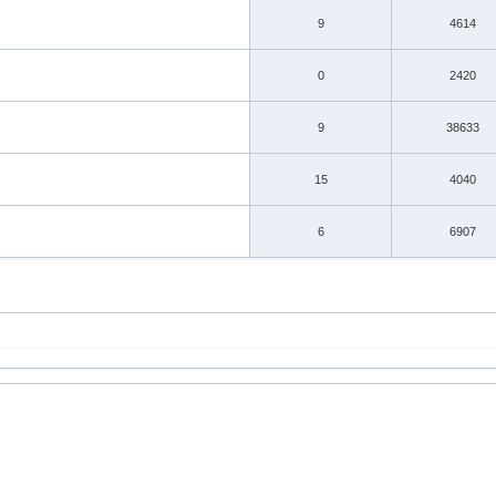
9
4614
0
2420
9
38633
15
4040
6
6907