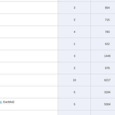
3
854
2
715
4
783
1
622
3
1449
2
678
10
6217
5
3184
в)
DartMol2
5
5304