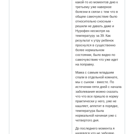
какой-то из моментов дню к
третьему уже наверное
болезни в связи с тем что в
общем самочувствие было
относительно сносным -
решили не давать даже и
Нурофен несмотря на
температуру за 39. Как
результат к утру ребенок
проснулся в существенно
более нормальном
состоянии, было видно по
самочувствию что уже идет
на поправку.
Мама с самым младшим
спали в отдельной комнате,
мы с сыном - вместе. По
истечении пяти дней с начала
заболевания можно сказать
что что все пришло в норму
практически у него, уже не
кашляет, аппетит в порядке,
температура была
нормальной начиная уже с
четвертого дня.
До последнего момента я
надеялся что не заболею,