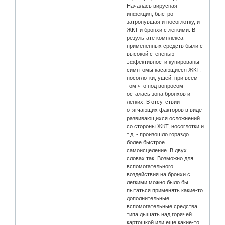
Началась вирусная
инфекция, быстро
затронувшая и носоглотку, и
ЖКТ и бронхи с легкими. В
результате комплекса
примененных средств были с
высокой степенью
эффективности купированы
симптомы касающиеся ЖКТ,
носоглотки, ушей, при всем
том что под вопросом
осталась зона бронхов и
легких. В отсутствии
отягчающих факторов в виде
развивающихся осложнений
со стороны ЖКТ, носоглотки и
т.д. - произошло гораздо
более быстрое
самоисцеление. В двух
словах так. Возможно для
вспомогательного
воздействия на бронхи с
легкими можно было бы
пытаться применять какие-то
дополнительные
вспомогательные средства
типа дышать над горячей
картошкой или еще какие-то