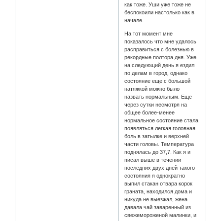
как тоже. Уши уже тоже не
беспокоили настолько как в
начале.
На тот момент мне
показалось что мне удалось
расправиться с болезнью в
рекордные полтора дня. Уже
на следующий день я ездил
по делам в город, однако
состояние еще с большой
натяжкой можно было
назвать нормальным. Еще
через сутки несмотря на
общее более-менее
нормальное состояние стала
появляться легкая головная
боль в затылке и верхней
части головы. Температура
поднялась до 37,7. Как я и
писал выше в течении
последних двух дней такого
состояния я однократно
выпил стакан отвара корок
граната, находился дома и
никуда не выезжал, жена
давала чай заваренный из
свежемороженой малинки, и