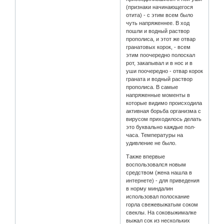
(признаки начинающегося
отита) - с этим всем было
чуть напряженнее. В ход
пошли и водный раствор
прополиса, и этот же отвар
гранатовых корок, - всем
этим поочередно полоскал
рот, закапывал и в нос и в
уши поочередно - отвар корок
граната и водный раствор
прополиса. В самые
напряженные моменты в
которые видимо происходила
активная борьба организма с
вирусом приходилось делать
это буквально каждые пол-
часа. Температуры на
удивление не было.
Также впервые
воспользовался новым
средством (жена нашла в
интернете) - для приведения
в норму миндалин
использовал полоскание
горла свежевыжатым соком
свеклы. На соковыжималке
выжал сок из нескольких