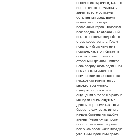
небольших бурячков, так что
вышло около полулитра, и
затем вместе со всеми
остальными средствами
использовал его для
полоскания горла. Полоскал
поочередно. То свекольный
сок, то прополис водный, то
отвар корок граната. Горло
поначалу было явно не в
порядке, как это и бывает в
самом начале атаки со
стороны инфекции - мягкое
небо вверху когда водишь по
нему языком имело по
ощущениям совершенно не
гладкое состояние, но со
множеством мелких
пупырышек, и в целом
ощущения в горле и в районе
миндалин были ощутимо
дискомфортными как это и
бывает в случае активного
начала болезни наподобие
ангины. Через сутки после
всех полосканий с горлом
все было вроде как в порядке
уже. С миндалинами вроде