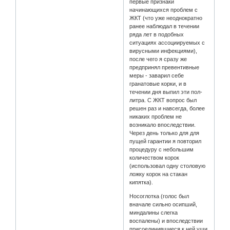
первые признаки
начинающихся проблем с
ЖКТ (что уже неоднократно
ранее наблюдал в течении
ряда лет в подобных
ситуациях ассоциируемых с
вирусными инфекциями),
после чего я сразу же
предпринял превентивные
меры - заварил себе
гранатовые корки, и в
течении дня выпил эти пол-
литра. С ЖКТ вопрос был
решен раз и навсегда, более
никаких проблем не
возникало впоследствии.
Через день только для для
пущей гарантии я повторил
процедуру с небольшим
количеством корок
(использовал одну столовую
ложку корок на стакан
кипятка).
Носоглотка (голос был
вначале сильно осипший,
миндалины слегка
воспалены) и впоследствии
присоединившиеся к ней уши