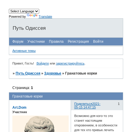
Powered by
Translate
Путь Одиссея
Форум
Участники
Правила
Регистрация
Войти
Активные темы
Привет, Гость!
Войдите
или
зарегистрируйтесь
.
»
Путь Одиссея
»
Здоровье
»
Гранатовые корки
Страница:
1
Гранатовые корки
Поделиться
2021-
1
Art.Dom
05-15 14:47:15
Участник
Возможно для кого-то это
станет настоящим
откровением, в особенности
для тех кто привык лечить