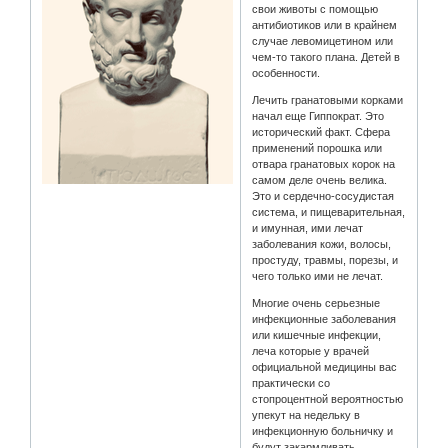
свои животы с помощью
антибиотиков или в крайнем
случае левомицетином или
чем-то такого плана. Детей в
особенности.
Лечить гранатовыми корками
начал еще Гиппократ. Это
исторический факт. Сфера
применений порошка или
отвара гранатовых корок на
самом деле очень велика.
Это и сердечно-сосудистая
система, и пищеварительная,
и имунная, ими лечат
заболевания кожи, волосы,
простуду, травмы, порезы, и
чего только ими не лечат.
Многие очень серьезные
инфекционные заболевания
или кишечные инфекции,
леча которые у врачей
официальной медицины вас
практически со
стопроцентной вероятностью
упекут на недельку в
инфекционную больничку и
будут закармливать