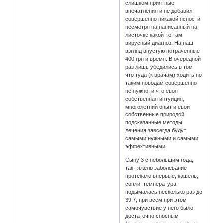
слишком приятные
впечатления и не добавил
совершенно никакой ясности
несмотря на написанный на
листочке какой-то там
вирусный диагноз. На наш
взгляд впустую потраченные
400 грн и время. В очередной
раз лишь убедились в том
что туда (к врачам) ходить по
таким поводам совершенно
не нужно, и что своя
собственная интуиция,
многолетний опыт и свои
собственные природой
подсказанные методы
лечения завсегда будут
самыми нужными и самыми
эффективными.
Сыну 3 с небольшим года,
так тяжело заболевание
протекало впервые, кашель,
сопли, температура
подымалась несколько раз до
39,7, при всем при этом
самочувствие у него было
достаточно сносным