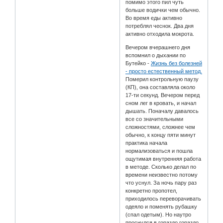
помимо этого пил чуть
больше водички чем обычно.
Во время еды активно
потреблял чеснок. Два дня
активно отходила мокрота.
Вечером вчерашнего дня
вспомнил о дыхании по
Бутейко -
Жизнь без болезней
- просто естественный метод.
Померил контрольную паузу
(КП), она составляла около
17-ти секунд. Вечером перед
сном лег в кровать, и начал
дышать. Поначалу давалось
все со значительными
сложностями, сложнее чем
обычно, к концу пяти минут
практика начала
нормализоваться и пошла
ощутимая внутренняя работа
в методе. Сколько делал по
времени неизвестно потому
что уснул. За ночь пару раз
конкретно пропотел,
приходилось переворачивать
одеяло и поменять рубашку
(спал одетым). Но наутро
проснулся в гораздо гораздо