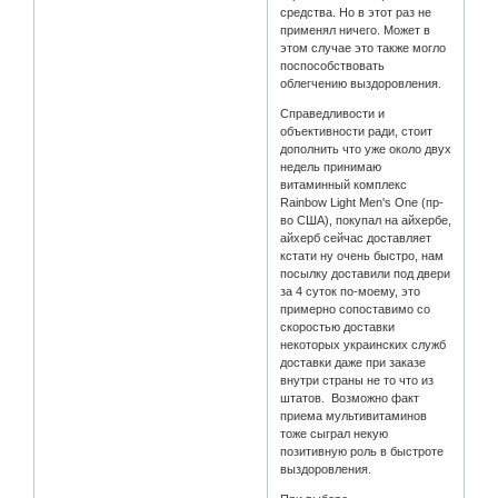
средства. Но в этот раз не
применял ничего. Может в
этом случае это также могло
поспособствовать
облегчению выздоровления.
Справедливости и
объективности ради, стоит
дополнить что уже около двух
недель принимаю
витаминный комплекс
Rainbow Light Men's One (пр-
во США), покупал на айхербе,
айхерб сейчас доставляет
кстати ну очень быстро, нам
посылку доставили под двери
за 4 суток по-моему, это
примерно сопоставимо со
скоростью доставки
некоторых украинских служб
доставки даже при заказе
внутри страны не то что из
штатов. Возможно факт
приема мультивитаминов
тоже сыграл некую
позитивную роль в быстроте
выздоровления.