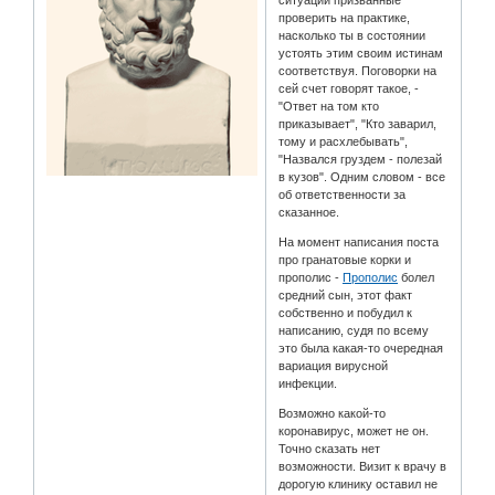
ситуации призванные
проверить на практике,
насколько ты в состоянии
устоять этим своим истинам
соответствуя. Поговорки на
сей счет говорят такое, -
"Ответ на том кто
приказывает", "Кто заварил,
тому и расхлебывать",
"Назвался груздем - полезай
в кузов". Одним словом - все
об ответственности за
сказанное.
На момент написания поста
про гранатовые корки и
прополис -
Прополис
болел
средний сын, этот факт
собственно и побудил к
написанию, судя по всему
это была какая-то очередная
вариация вирусной
инфекции.
Возможно какой-то
коронавирус, может не он.
Точно сказать нет
возможности. Визит к врачу в
дорогую клинику оставил не