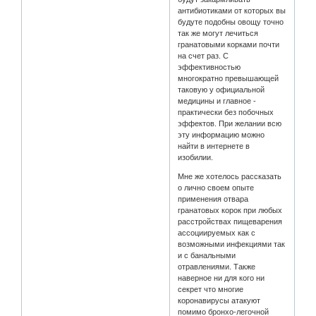
антибиотиками от которых вы
будуте подобны овощу точно
так же могут лечиться
гранатовыми корками почти
на счет раз. С
эффективностью
многократно превышающей
таковую у официальной
медицины и главное -
практически без побочных
эффектов. При желании всю
эту информацию можно
найти в интернете в
изобилии.
Мне же хотелось рассказать
о лично своем опыте
применения отвара
гранатовых корок при любых
расстройствах пищеварения
ассоциируемых как с
возможными инфекциями так
и с банальными
отравлениями. Также
наверное ни для кого ни
секрет что многие
коронавирусы атакуют
помимо бронхо-легочной