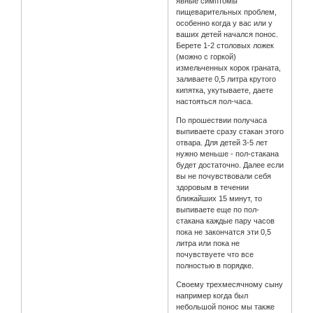
явные симптомы
пищеварительных проблем,
особенно когда у вас или у
ваших детей начался понос.
Берете 1-2 столовых ложек
(можно с горкой)
измельченных корок граната,
заливаете 0,5 литра крутого
кипятка, укутываете, даете
настояться пол-часа.
По прошествии получаса
выпиваете сразу стакан этого
отвара. Для детей 3-5 лет
нужно меньше - пол-стакана
будет достаточно. Далее если
вы не почувствовали себя
здоровым в течении
ближайших 15 минут, то
выпиваете еще по пол-
стакана каждые пару часов
пока не закончатся эти 0,5
литра или пока не
почувствуете что все
полностью в порядке.
Своему трехмесячному сыну
например когда был
небольшой понос мы также