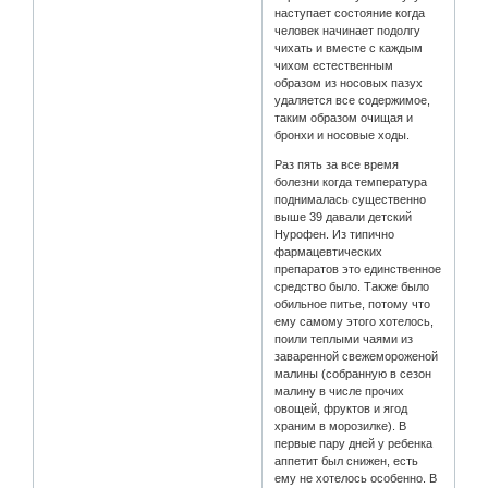
наступает состояние когда
человек начинает подолгу
чихать и вместе с каждым
чихом естественным
образом из носовых пазух
удаляется все содержимое,
таким образом очищая и
бронхи и носовые ходы.
Раз пять за все время
болезни когда температура
поднималась существенно
выше 39 давали детский
Нурофен. Из типично
фармацевтических
препаратов это единственное
средство было. Также было
обильное питье, потому что
ему самому этого хотелось,
поили теплыми чаями из
заваренной свежемороженой
малины (собранную в сезон
малину в числе прочих
овощей, фруктов и ягод
храним в морозилке). В
первые пару дней у ребенка
аппетит был снижен, есть
ему не хотелось особенно. В