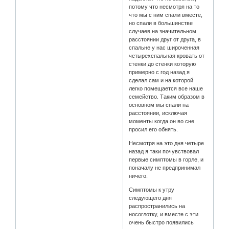
потому что несмотря на то
что мы с ним спали вместе,
но спали в большинстве
случаев на значительном
расстоянии друг от друга, в
спальне у нас широченная
четырехспальная кровать от
стенки до стенки которую
примерно с год назад я
сделал сам и на которой
легко помещается все наше
семейство. Таким образом в
основном мы спали на
расстоянии, исключая
моменты когда он во сне
просил его обнять.
Несмотря на это дня четыре
назад я таки почувствовал
первые симптомы в горле, и
поначалу не предпринимал
ничего.
Симптомы к утру
следующего дня
распространились на
носоглотку, и вместе с эти
очень быстро появились