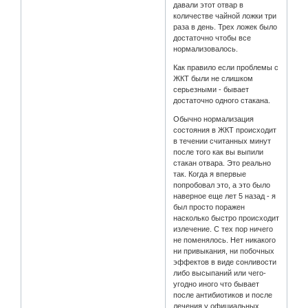
давали этот отвар в
количестве чайной ложки три
раза в день. Трех ложек было
достаточно чтобы все
нормализовалось.
Как правило если проблемы с
ЖКТ были не слишком
серьезными - бывает
достаточно одного стакана.
Обычно нормализация
состояния в ЖКТ происходит
в течении считанных минут
после того как вы выпили
стакан отвара. Это реально
так. Когда я впервые
попробовал это, а это было
наверное еще лет 5 назад - я
был просто поражен
насколько быстро происходит
излечение. С тех пор ничего
не поменялось. Нет никакого
ни привыкания, ни побочных
эффектов в виде сонливости
либо высыпаний или чего-
угодно иного что бывает
после антибиотиков и после
лечения у официальных