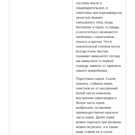
системы вкупе и
пищеварительную, и
симптомы при коронавирусах
зачастую бывают
смешанного типа, когда
беспокоит и горло, и гланды,
и носоглотка и начинаются
проблемы с кишечником,
поносы и прочее. Что в
значительной степени почти
всегда очень быстро
понижает иммунитет потому
как иммунитет в первую
очередь зависит от здоровья
нашего микробиома.
Подготовка сырья: Сьели
гранаты, собрали корки,
очистили их от внутренней
белой части ножичком,
внутренние перегородки и
белую часть корок
выбросили, оставляем
преимущественно красную
часть корок. Далее корки
можно порезать при желании,
можно не резать, и в таком
виде ставим их в сухое