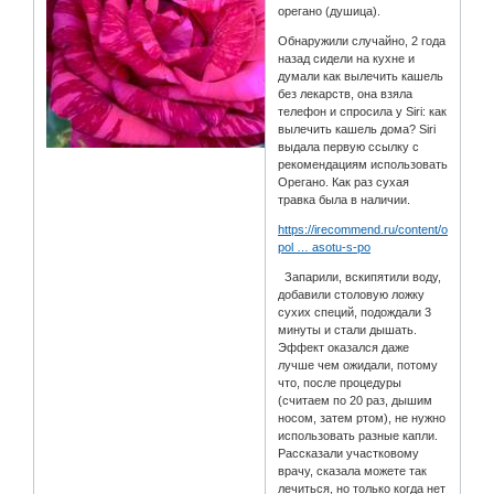
орегано (душица).
Обнаружили случайно, 2 года
назад сидели на кухне и
думали как вылечить кашель
без лекарств, она взяла
телефон и спросила у Siri: как
вылечить кашель дома? Siri
выдала первую ссылку с
рекомендациям использовать
Орегано. Как раз сухая
травка была в наличии.
https://irecommend.ru/content/ochen-
pol … asotu-s-po
Запарили, вскипятили воду,
добавили столовую ложку
сухих специй, подождали 3
минуты и стали дышать.
Эффект оказался даже
лучше чем ожидали, потому
что, после процедуры
(считаем по 20 раз, дышим
носом, затем ртом), не нужно
использовать разные капли.
Рассказали участковому
врачу, сказала можете так
лечиться, но только когда нет