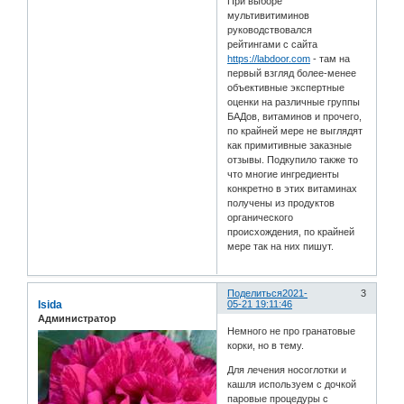
При выборе
мультивитиминов
руководствовался
рейтингами с сайта
https://labdoor.com
- там на
первый взгляд более-менее
объективные экспертные
оценки на различные группы
БАДов, витаминов и прочего,
по крайней мере не выглядят
как примитивные заказные
отзывы. Подкупило также то
что многие ингредиенты
конкретно в этих витаминах
получены из продуктов
органического
происхождения, по крайней
мере так на них пишут.
Поделиться
2021-
3
Isida
05-21 19:11:46
Администратор
Немного не про гранатовые
корки, но в тему.
Для лечения носоглотки и
кашля используем с дочкой
паровые процедуры с