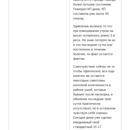
более лучшем состоянии.
Померил КП днем, КП
составила уже около 30
секунд.
Удивление вызвало то что
при взвешивании утром на
весах потерялось ровно 3 кг
веса. Не знаю потерял ли их
в эти последние сутки или
постепенно в течении
болезни, но факт остается
фактом.
Самочувствие сейчас не то
чтобы офигенское, все еще
конечно же остаются
некоторые симптомы
неполной излеченности в
районе ушей, которые
бывают после насморка, и
обоняние последние трое
суток практически
отсутствует, но в остальном
чувствую себя хорошо.
Сегодня днем уже сделал
ежедневный свой
стандартный 15-17