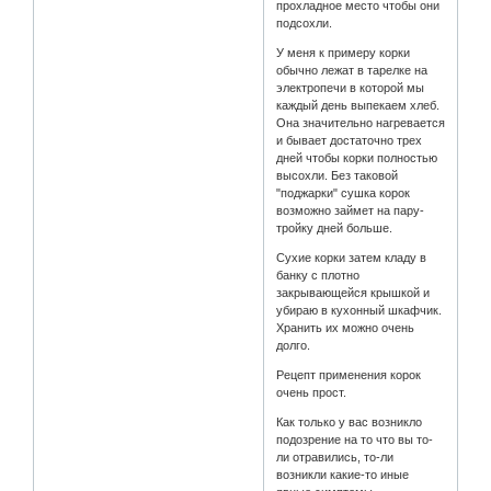
прохладное место чтобы они
подсохли.
У меня к примеру корки
обычно лежат в тарелке на
электропечи в которой мы
каждый день выпекаем хлеб.
Она значительно нагревается
и бывает достаточно трех
дней чтобы корки полностью
высохли. Без таковой
"поджарки" сушка корок
возможно займет на пару-
тройку дней больше.
Сухие корки затем кладу в
банку с плотно
закрывающейся крышкой и
убираю в кухонный шкафчик.
Хранить их можно очень
долго.
Рецепт применения корок
очень прост.
Как только у вас возникло
подозрение на то что вы то-
ли отравились, то-ли
возникли какие-то иные