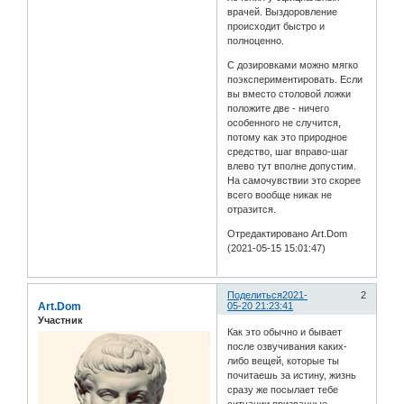
врачей. Выздоровление
происходит быстро и
полноценно.
С дозировками можно мягко
поэкспериментировать. Если
вы вместо столовой ложки
положите две - ничего
особенного не случится,
потому как это природное
средство, шаг вправо-шаг
влево тут вполне допустим.
На самочувствии это скорее
всего вообще никак не
отразится.
Отредактировано Art.Dom
(2021-05-15 15:01:47)
Поделиться
2021-
2
Art.Dom
05-20 21:23:41
Участник
Как это обычно и бывает
после озвучивания каких-
либо вещей, которые ты
почитаешь за истину, жизнь
сразу же посылает тебе