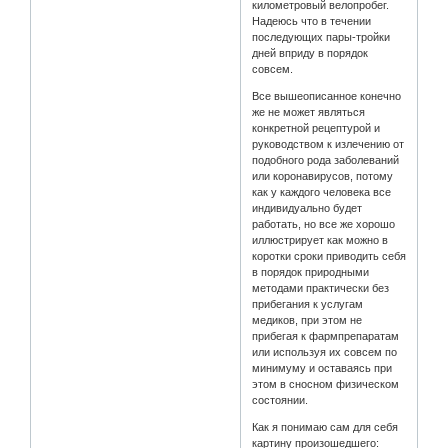
километровый велопробег.
Надеюсь что в течении
последующих пары-тройки
дней вприду в порядок
совсем.
Все вышеописанное конечно
же не может являться
конкретной рецептурой и
руководством к излечению от
подобного рода заболеваний
или коронавирусов, потому
как у каждого человека все
индивидуально будет
работать, но все же хорошо
иллюстрирует как можно в
коротки сроки приводить себя
в порядок природными
методами практически без
прибегания к услугам
медиков, при этом не
прибегая к фармпрепаратам
или используя их совсем по
минимуму и оставаясь при
этом в сносном физическом
состоянии.
Как я понимаю сам для себя
картину произошедшего: