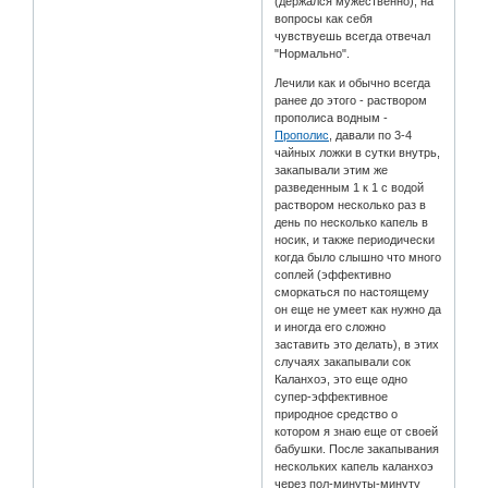
(держался мужественно), на
вопросы как себя
чувствуешь всегда отвечал
"Нормально".
Лечили как и обычно всегда
ранее до этого - раствором
прополиса водным -
Прополис
, давали по 3-4
чайных ложки в сутки внутрь,
закапывали этим же
разведенным 1 к 1 с водой
раствором несколько раз в
день по несколько капель в
носик, и также периодически
когда было слышно что много
соплей (эффективно
сморкаться по настоящему
он еще не умеет как нужно да
и иногда его сложно
заставить это делать), в этих
случаях закапывали сок
Каланхоэ, это еще одно
супер-эффективное
природное средство о
котором я знаю еще от своей
бабушки. После закапывания
нескольких капель каланхоэ
через пол-минуты-минуту