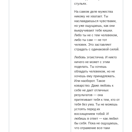
стульях.
На самом деле мужества
никому не хватает. Ты
наслаждаешься чувствами,
но уже ощущаешь, как они
выкручивают тебе кишки.
Либо ты не с тем человеком,
либо ты сам — не тот
человек. Это заставляет
страдать с одинаковой силой.
Любовь эгоистична. И никто
ничего не может с этим
поделать. Ты хочешь
обладать человеком, но не
хочешь ему принадлежать.
Или наоборот. Такое
коварство. Даже любовь к
себе не дает отличных
результатов — она
притягивает тебя к тем, кто от
тебя без ума. Ты не можешь
устоять перед их
восхищением тобой. И
любишь в ответ — как любил
бы себя. Пока не ощущаешь,
что отражение все-таки