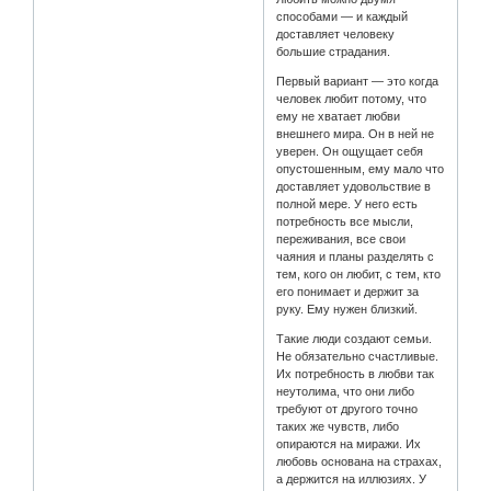
способами — и каждый
доставляет человеку
большие страдания.
Первый вариант — это когда
человек любит потому, что
ему не хватает любви
внешнего мира. Он в ней не
уверен. Он ощущает себя
опустошенным, ему мало что
доставляет удовольствие в
полной мере. У него есть
потребность все мысли,
переживания, все свои
чаяния и планы разделять с
тем, кого он любит, с тем, кто
его понимает и держит за
руку. Ему нужен близкий.
Такие люди создают семьи.
Не обязательно счастливые.
Их потребность в любви так
неутолима, что они либо
требуют от другого точно
таких же чувств, либо
опираются на миражи. Их
любовь основана на страхах,
а держится на иллюзиях. У