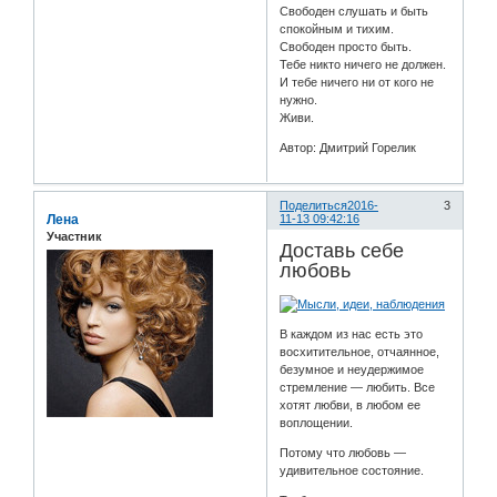
Свободен слушать и быть
спокойным и тихим.
Свободен просто быть.
Тебе никто ничего не должен.
И тебе ничего ни от кого не
нужно.
Живи.
Автор: Дмитрий Горелик
Поделиться
2016-
3
Лена
11-13 09:42:16
Участник
Доставь себе
любовь
В каждом из нас есть это
восхитительное, отчаянное,
безумное и неудержимое
стремление — любить. Все
хотят любви, в любом ее
воплощении.
Потому что любовь —
удивительное состояние.