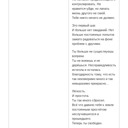
контролировать. Не
нравится-уйди, но лапать
жизнь другого не смей.
Тебе никто ничего не должен.
Это первый шаг.
И больше нет ожиданий. Нет
больше постоянных попыток
зажато радоваться на фоне
проблем с другими.
Ты больше не существуешь
вопреки.
Ты не воюешь и не
дерёшься. Несправедливость
исчезла и осталась
благодарность тому, что есть
так неизмеримо много и так
невыразимо прекрасно…
Лёгкость.
И простота.
Ты так много сбросил.
Всё что давило тебя к земле
постоянным просчётом
неслучившегося и
прошедшего.
Теперь ты свободен.