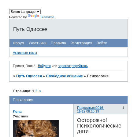
Powered by
Translate
Путь Одиссея
Форум
Участники
Правила
Регистрация
Войти
Активные темы
Привет, Гость!
Войдите
или
зарегистрируйтесь
.
»
Путь Одиссея
»
Свободное общение
»
Психология
Страница:
1
2
»
Психология
Поделиться
2016-
1
Лена
11-12 08:15:19
Участник
Осторожно!
Психологические
дети