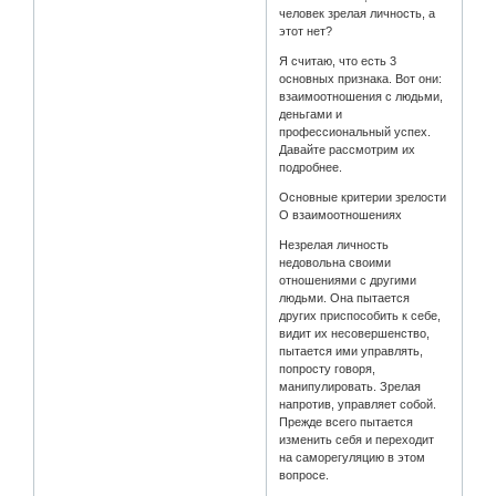
человек зрелая личность, а
этот нет?
Я считаю, что есть 3
основных признака. Вот они:
взаимоотношения с людьми,
деньгами и
профессиональный успех.
Давайте рассмотрим их
подробнее.
Основные критерии зрелости
О взаимоотношениях
Незрелая личность
недовольна своими
отношениями с другими
людьми. Она пытается
других приспособить к себе,
видит их несовершенство,
пытается ими управлять,
попросту говоря,
манипулировать. Зрелая
напротив, управляет собой.
Прежде всего пытается
изменить себя и переходит
на саморегуляцию в этом
вопросе.