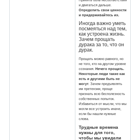
Принять боль несоответствия
и двигаться дальше.
Определить свои ценности
и придерживайтесь их.
Иногда важно уметь
посмеяться над тем,
как устроена жизнь.
Зачем прощать
дурака за то, что он
дурак.
Прощать можно равного, но
не того, кто на другом уровне
сознания.
Нечего прощать.
Некоторые люди такие как
есть и другими быть не
могут
. Зачем предъявлять
им претензии, проще
признать всю бесполезность
собственных попыток.
Избавиться от мысли, что мы
могли все устроить иначе,
если бы нашли нужные
слова.
Трудные времена
нужны для того,
чтобы мы увидели