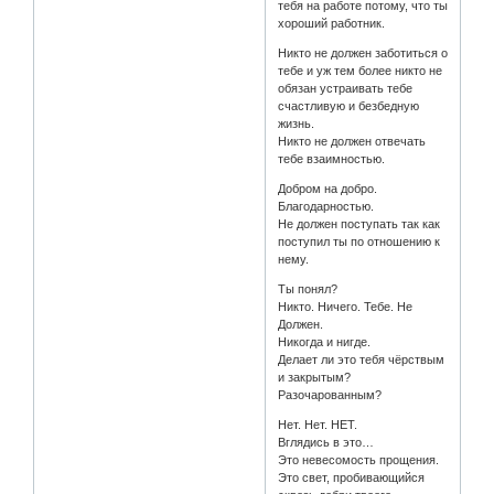
тебя на работе потому, что ты
хороший работник.
Никто не должен заботиться о
тебе и уж тем более никто не
обязан устраивать тебе
счастливую и безбедную
жизнь.
Никто не должен отвечать
тебе взаимностью.
Добром на добро.
Благодарностью.
Не должен поступать так как
поступил ты по отношению к
нему.
Ты понял?
Никто. Ничего. Тебе. Не
Должен.
Никогда и нигде.
Делает ли это тебя чёрствым
и закрытым?
Разочарованным?
Нет. Нет. НЕТ.
Вглядись в это…
Это невесомость прощения.
Это свет, пробивающийся