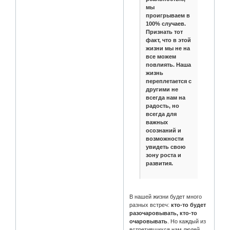
мы
проигрываем в
100% случаев.
Признать тот
факт, что в этой
жизни мы не на
все можем
повлиять. Наша
жизнь
переплетается с
другими не
всегда нам на
радость, но
всегда для
важных
осознаний и
возможности
увидеть свою
зону роста и
развития.
В нашей жизни будет много
разных встреч:
кто-то будет
разочаровывать, кто-то
очаровывать
. Но каждый из
встретившихся нам людей