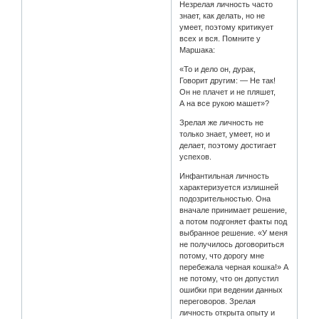
Незрелая личность часто
знает, как делать, но не
умеет, поэтому критикует
всех и вся. Помните у
Маршака:
«То и дело он, дурак,
Говорит другим: — Не так!
Он не плачет и не пляшет,
А на все рукою машет»?
Зрелая же личность не
только знает, умеет, но и
делает, поэтому достигает
успехов.
Инфантильная личность
характеризуется излишней
подозрительностью. Она
вначале принимает решение,
а потом подгоняет факты под
выбранное решение. «У меня
не получилось договориться
потому, что дорогу мне
перебежала черная кошка!» А
не потому, что он допустил
ошибки при ведении данных
переговоров. Зрелая
личность открыта опыту и