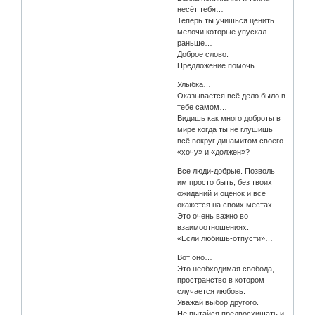
несёт тебя…
Теперь ты учишься ценить
мелочи которые упускал
раньше…
Доброе слово.
Предложение помочь.
Улыбка…
Оказывается всё дело было в
тебе самом…
Видишь как много доброты в
мире когда ты не глушишь
всё вокруг динамитом своего
«хочу» и «должен»?
Все люди-добрые. Позволь
им просто быть, без твоих
ожиданий и оценок и всё
окажется на своих местах.
Это очень важно во
взаимоотношениях.
«Если любишь-отпусти»…
Вот оно…
Это необходимая свобода,
пространство в котором
случается любовь.
Уважай выбор другого.
Не пытайся предвосхищать и