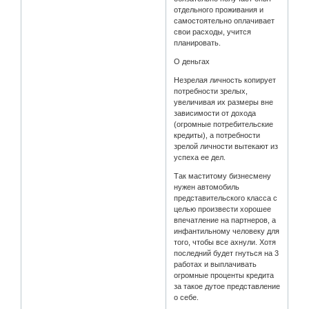
отдельного проживания и
самостоятельно оплачивает
свои расходы, учится
планировать.
О деньгах
Незрелая личность копирует
потребности зрелых,
увеличивая их размеры вне
зависимости от дохода
(огромные потребительские
кредиты), а потребности
зрелой личности вытекают из
успеха ее дел.
Так маститому бизнесмену
нужен автомобиль
представительского класса с
целью произвести хорошее
впечатление на партнеров, а
инфантильному человеку для
того, чтобы все ахнули. Хотя
последний будет гнуться на 3
работах и выплачивать
огромные проценты кредита
за такое дутое представление
о себе.