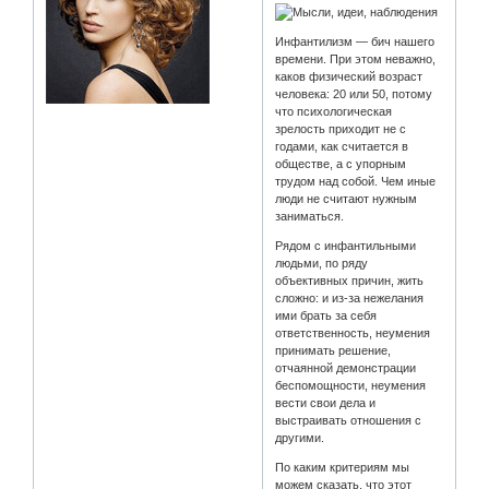
Инфантилизм — бич нашего
времени. При этом неважно,
каков физический возраст
человека: 20 или 50, потому
что психологическая
зрелость приходит не с
годами, как считается в
обществе, а с упорным
трудом над собой. Чем иные
люди не считают нужным
заниматься.
Рядом с инфантильными
людьми, по ряду
объективных причин, жить
сложно: и из-за нежелания
ими брать за себя
ответственность, неумения
принимать решение,
отчаянной демонстрации
беспомощности, неумения
вести свои дела и
выстраивать отношения с
другими.
По каким критериям мы
можем сказать, что этот