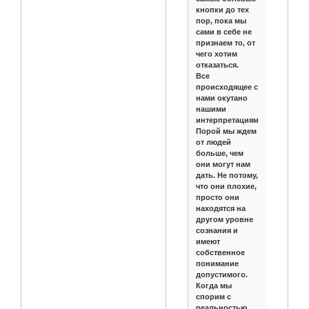
кнопки до тех
пор, пока мы
сами в себе не
признаем то, от
чего хотим
отказаться.
Все
происходящее с
нами окутано
нашими
интерпретациями.
Порой мы ждем
от людей
больше, чем
они могут нам
дать. Не потому,
что они плохие,
просто они
находятся на
другом уровне
сознания и
имеют
собственное
понимание
допустимого.
Когда мы
спорим с
реальностью,