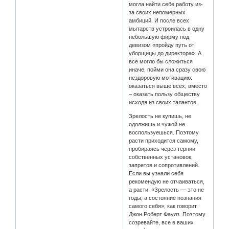
могла найти себе работу из-
за своих непомерных
амбиций. И после всех
мытарств устроилась в одну
небольшую фирму под
девизом «пройду путь от
уборщицы до директора». А
все могло бы сложиться
иначе, пойми она сразу свою
нездоровую мотивацию:
оказаться выше всех, вместо
– оказать пользу обществу
исходя из своих талантов.
Зрелость не купишь, не
одолжишь и чужой не
воспользуешься. Поэтому
расти приходится самому,
пробираясь через тернии
собственных установок,
запретов и сопротивлений.
Если вы узнали себя
рекомендую не отчаиваться,
а расти. «Зрелость — это не
годы, а состояние познания
самого себя», как говорит
Джон Роберт Фаулз. Поэтому
созревайте, все в ваших