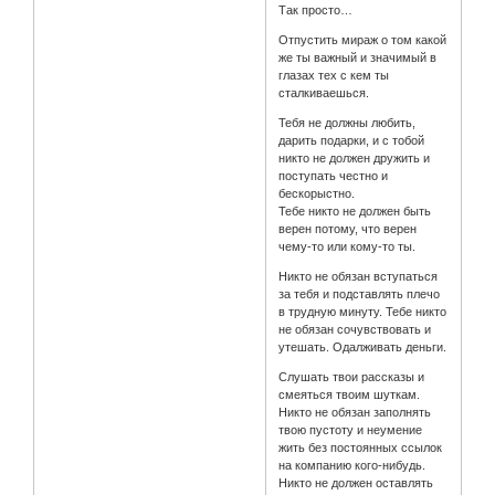
Так просто…
Отпустить мираж о том какой
же ты важный и значимый в
глазах тех с кем ты
сталкиваешься.
Тебя не должны любить,
дарить подарки, и с тобой
никто не должен дружить и
поступать честно и
бескорыстно.
Тебе никто не должен быть
верен потому, что верен
чему-то или кому-то ты.
Никто не обязан вступаться
за тебя и подставлять плечо
в трудную минуту. Тебе никто
не обязан сочувствовать и
утешать. Одалживать деньги.
Слушать твои рассказы и
смеяться твоим шуткам.
Никто не обязан заполнять
твою пустоту и неумение
жить без постоянных ссылок
на компанию кого-нибудь.
Никто не должен оставлять