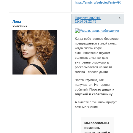
https://snob.ru/selected/entry/95551
Поделиться
2016-
4
Лена
11-14 09:22:43
Участник
Когда собственное бессилие
превращается в злой смех,
когда глоток кофе
смешивается с вкусом
соленых слез, когда от
внутреннего монолога
раскалывается на части
голова - просто дыши.
Часто, глубоко, как
получается. Не торопи
событий.
Просто дыши и
впускай в себя тишину.
А вместе с тишиной придут
важные знания….
Мы бессильны
поменять
других людей и