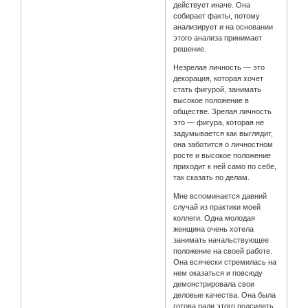
действует иначе. Она
собирает факты, потому
анализирует и на основании
этого анализа принимает
решение.
Незрелая личность — это
декорация, которая хочет
стать фигурой, занимать
высокое положение в
обществе. Зрелая личность
это — фигура, которая не
задумывается как выглядит,
она заботится о личностном
росте и высокое положение
приходит к ней само по себе,
так сказать по делам.
Мне вспоминается давний
случай из практики моей
коллеги. Одна молодая
женщина очень хотела
занимать начальствующее
положение на своей работе.
Она всячески стремилась на
нем оказаться и повсюду
демонстрировала свои
деловые качества. Она была
готова ради этого подсидеть