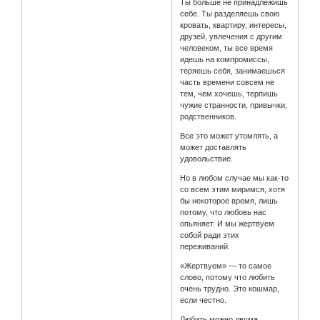
Ты больше не принадлежишь
себе. Ты разделяешь свою
кровать, квартиру, интересы,
друзей, увлечения с другим
человеком, ты все время
идешь на компромиссы,
теряешь себя, занимаешься
часть времени совсем не
тем, чем хочешь, терпишь
чужие странности, привычки,
родственников.
Все это может утомлять, а
может доставлять
удовольствие.
Но в любом случае мы как-то
со всем этим миримся, хотя
бы некоторое время, лишь
потому, что любовь нас
опьяняет. И мы жертвуем
собой ради этих
переживаний.
«Жертвуем» — то самое
слово, потому что любить
очень трудно. Это кошмар,
если честно.
Любить можно двумя