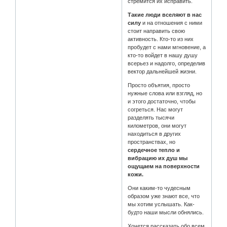
стремится их исправить.
Такие люди вселяют в нас
силу
и на отношения с ними
стоит направить свою
активность. Кто-то из них
пробудет с нами мгновение, а
кто-то войдет в нашу душу
всерьез и надолго, определив
вектор дальнейшей жизни.
Просто объятия, просто
нужные слова или взгляд, но
и этого достаточно, чтобы
согреться. Нас могут
разделять тысячи
километров, они могут
находиться в других
пространствах, но
сердечное тепло и
вибрацию их душ мы
ощущаем на поверхности
кожи.
Они каким-то чудесным
образом уже знают все, что
мы хотим услышать. Как-
будто наши мысли обнялись.
Хочется рассказать обо всем