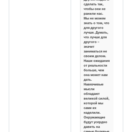
сделать так,
чтобы они не
ранили нас.
Мы не можем
знать о том, что
для другого
лучше. Думать,
что лучше для
другого –
значит
заниматься не
своим делом.
Наши ожидания
от реальности
больше, чем
она может нам
дать.
Навязчивые
мысли
обладают
великой силой,
которой мы
сами их
наделили.
Окружающие
будут усердно
давить на
самые болевые