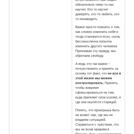
обязательно чему-то нас
научит. Кто-то научит
доверять, кто-то любить, кто-
то ненавидеть.
Важно просто помнить о том,
как сложно изменить себя и
тогда становится ясно, сколь
бессмысленна попытка
изменить другого человека.
Признавая эту правду, мы
обретаем свободу.
А ведь это так важно –
почувствовать и принять за
основу тот факт, что
не все в
этой жизни мы можем
контролировать.
Принять,
чтобы вовремя
сфокусироваться на том,
куда приложит свои усилия, и
где они окупятся сторицей.
Понять, что проигрыша быть
не может там, где мы не
владеем ситуацией.
Справиться с чувством, что
мы не всем нравимся.