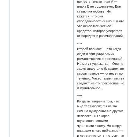
них есть только план А —
плана B не существует. Все
ставки на любовь. Им
кажется, что она
упорядочивает их жизнь и что
это некое магическое
средство, которое уберегает
от передряг и разочарований.
****
Второй вариант — это когда
люди любят ради самих
романтических переживаний.
Не могут удержаться. Они не
задумываются о будущем, не
строят планов — их несет по
течению. Часто такие чувства
создают нечто прекрасное, но
и мучительное.
****
Когда ты уверен в том, что
мир тебя любит, ты не так
сильно нуждаешься в другом
человеке. Ты скорее
вдохновлен своими
чувствами к нему. Но вокруг
слишком много соблазнов —
и нет сил устоять, потому что