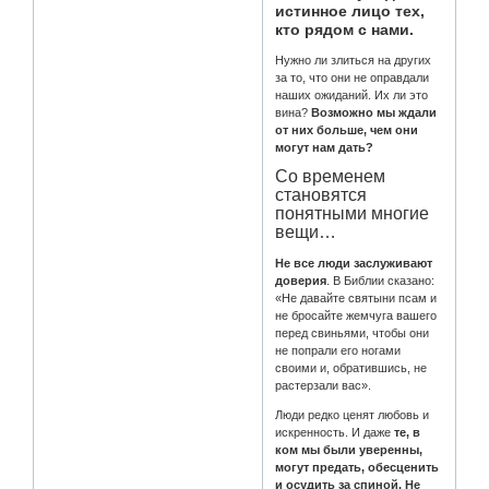
истинное лицо тех,
кто рядом с нами.
Нужно ли злиться на других
за то, что они не оправдали
наших ожиданий. Их ли это
вина?
Возможно мы ждали
от них больше, чем они
могут нам дать?
Со временем
становятся
понятными многие
вещи…
Не все люди заслуживают
доверия
. В Библии сказано:
«Не давайте святыни псам и
не бросайте жемчуга вашего
перед свиньями, чтобы они
не попрали его ногами
своими и, обратившись, не
растерзали вас».
Люди редко ценят любовь и
искренность. И даже
те, в
ком мы были уверенны,
могут предать, обесценить
и осудить за спиной. Не