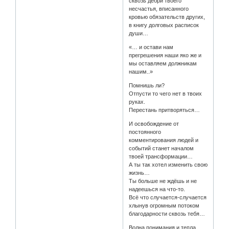
сквозь дебри твоего
несчастья, вписанного
кровью обязательств других,
в книгу долговых расписок
души…
«… и остави нам
прегрешения наши яко же и
мы оставляем должникам
нашим..»
Помнишь ли?
Отпусти то чего нет в твоих
руках.
Перестань притворяться…
И освобождение от
постоянного
комментирования людей и
событий станет началом
твоей трансформации…
А ты так хотел изменить свою
жизнь…
Ты больше не ждёшь и не
надеешься на что-то.
Всё что случается-случается
хлынув огромным потоком
благодарности сквозь тебя…
Волна понимания и тепла