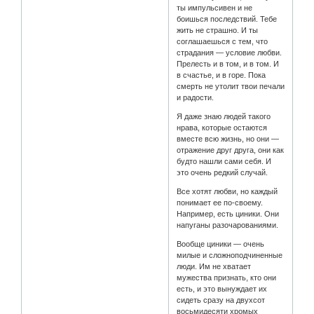
ты импульсивен и не
боишься последствий. Тебе
жить не страшно. И ты
соглашаешься с тем, что
страдания — условие любви.
Прелесть и в том, и в том. И
в счастье, и в горе. Пока
смерть не утолит твои печали
и радости.
Я даже знаю людей такого
нрава, которые остаются
вместе всю жизнь, но они —
отражение друг друга, они как
будто нашли сами себя. И
это очень редкий случай.
Все хотят любви, но каждый
понимает ее по-своему.
Например, есть циники. Они
напуганы разочарованиями.
Вообще циники — очень
милые и сложноподчиненные
люди. Им не хватает
мужества признать, кто они
есть, и это вынуждает их
сидеть сразу на двухсот
восьмидесяти хромых