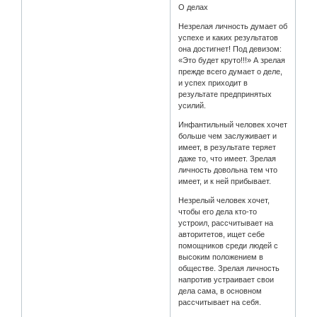
О делах
Незрелая личность думает об
успехе и каких результатов
она достигнет! Под девизом:
«Это будет круто!!!» А зрелая
прежде всего думает о деле,
и успех приходит в
результате предпринятых
усилий.
Инфантильный человек хочет
больше чем заслуживает и
имеет, в результате теряет
даже то, что имеет. Зрелая
личность довольна тем что
имеет, и к ней прибывает.
Незрелый человек хочет,
чтобы его дела кто-то
устроил, рассчитывает на
авторитетов, ищет себе
помощников среди людей с
высоким положением в
обществе. Зрелая личность
напротив устраивает свои
дела сама, в основном
рассчитывает на себя.