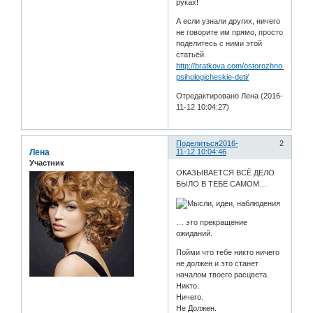
руках!
А если узнали других, ничего
не говорите им прямо, просто
поделитесь с ними этой
статьёй.
http://bratkova.com/ostorozhno-
psihologicheskie-deti/
Отредактировано Лена (2016-
11-12 10:04:27)
Поделиться
2016-
2
Лена
11-12 10:04:46
Участник
ОКАЗЫВАЕТСЯ ВСЁ ДЕЛО
БЫЛО В ТЕБЕ САМОМ…
… это прекращение
ожиданий.
Пойми что тебе никто ничего
не должен и это станет
началом твоего расцвета.
Никто.
Ничего.
Не Должен.