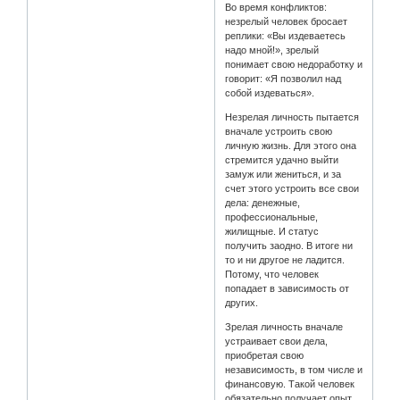
Во время конфликтов:
незрелый человек бросает
реплики: «Вы издеваетесь
надо мной!», зрелый
понимает свою недоработку и
говорит: «Я позволил над
собой издеваться».
Незрелая личность пытается
вначале устроить свою
личную жизнь. Для этого она
стремится удачно выйти
замуж или жениться, и за
счет этого устроить все свои
дела: денежные,
профессиональные,
жилищные. И статус
получить заодно. В итоге ни
то и ни другое не ладится.
Потому, что человек
попадает в зависимость от
других.
Зрелая личность вначале
устраивает свои дела,
приобретая свою
независимость, в том числе и
финансовую. Такой человек
обязательно получает опыт