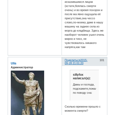
исказившимся лицом
(кстати,боялась смерти
очень) и во время похорон и
после ма явно ощущала её
присутствие,она чессо
слово,по-моему даже в нашу
машину на заднее села из
морга до кладбища. Здесь же
наоборот человек ушел очень
мирно и тихо, не
чувствовалось никакого
напряга,как там
Поделиться
2015-
101
Ulis
09-28 21:01:20
Администратор
sillyfox
написал(а):
Дамы и господа,
подскажите,пожалуйста,
по поводу сна:
Сколько времени прошло с
момента смерти?