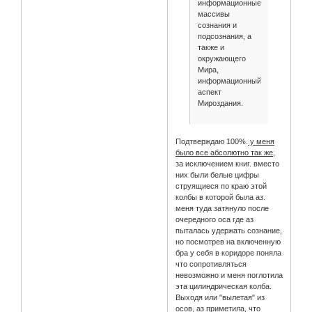
информационные
массивы
сознания и
подсознания, а
также и
окружающего
Мира,
информационный
аспект
Мироздания.
Подтверждаю 100%.
у меня
было все абсолютно так же
,
за исключением книг. вместо
них были белые цифры
струящиеся по краю этой
колбы в которой была аз.
меня туда затянуло после
очередного оса где аз
пыталась удержать сознание,
но посмотрев на включенную
бра у себя в коридоре поняла
что сопротивляться
невозможно и меня поглотила
эта цилиндрическая колба.
Выходя или "вылетая" из
осов, аз приметила, что