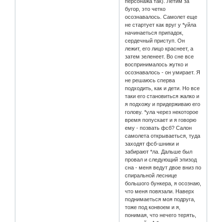
персонажа так). Летим за
бугор, это четко
осознавалось. Самолет еще
не стартует как вруг у *уйла
начинаеться припадок,
сердечный приступ. Он
лежит, его лицо краснеет, а
затем зеленеет. Во сне все
воспринималось жутко и
осознавалось - он умирает. Я
не решаюсь сперва
подходить, как и дети. Но все
таки его становиться жалко и
я подхожу и придерживаю его
голову. *ула через некоторое
время попускает и я говорю
ему - позвать фсб? Салон
самолета открываеться, туда
заходят фсб-шники и
забирают *ла. Дальше был
провал и следующий эпизод
сна - меня ведут двое вниз по
спиральной леснице
большого бункера, я осознаю,
что меня повязали. Наверх
поднимаеться моя подруга,
тоже под конвоем и я,
понимая, что нечего терять,