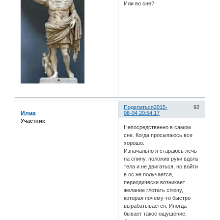
Или во сне?
Поделиться
2015-
92
Илиа
08-04 20:54:17
Участник
Непосредственно в самом
сне. Когда просыпаюсь все
хорошо.
Изначально я стараюсь лечь
на спину, положив руки вдоль
тела и не двигаться, но войти
в ос не получается,
периодически возникает
желание глотать слюну,
которая почему-то быстро
вырабатывается. Иногда
бывает такое ощущение,