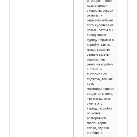
и говорит - тебе
нужна сила и
скорость, откуси
от ноги.. я
отрываю зубами
пару кусочков от
ножки.. затем вы
складываем
курицу обратно в
коробку, там же
лежат какие-то
старые газеты,
одеяло.. мы
относим коробку
с стене, и
пытаемся ее
поджечь, так как
суть
жертпориношения
сводится к тому,
что мы должны
сжечь эту
курицу.. коробка
не хочет
разгораться,
газеты горят
плохо, одеяло
вообще не