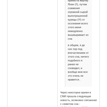
принести жертву
Яхве (!!), путем
сожжения
огромной сырой
выпотрошенной
курицы (!!!) от
осознания всего
этого меня
немедленно
вышвыривает из
сна
в общем, я до
сих пор под
впечатлением от
этого сна, ничего
подобного я
ранее не
сновидел, и
вообще мне все
это очень не
нравится..
Через некоторое время в
СМИ прошла следующая
новость, возможно связанная
с сюжетом сна -