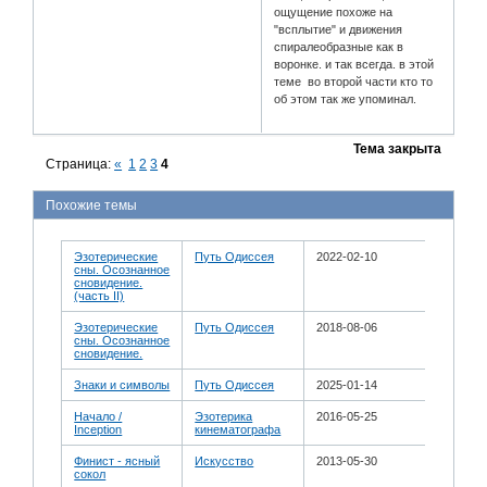
ощущение похоже на
"всплытие" и движения
спиралеобразные как в
воронке. и так всегда. в этой
теме во второй части кто то
об этом так же упоминал.
Тема закрыта
Страница:
«
1
2
3
4
Похожие темы
Эзотерические
Путь Одиссея
2022-02-10
сны. Осознанное
сновидение.
(часть II)
Эзотерические
Путь Одиссея
2018-08-06
сны. Осознанное
сновидение.
Знаки и символы
Путь Одиссея
2025-01-14
Начало /
Эзотерика
2016-05-25
Inception
кинематографа
Финист - ясный
Искусство
2013-05-30
сокол