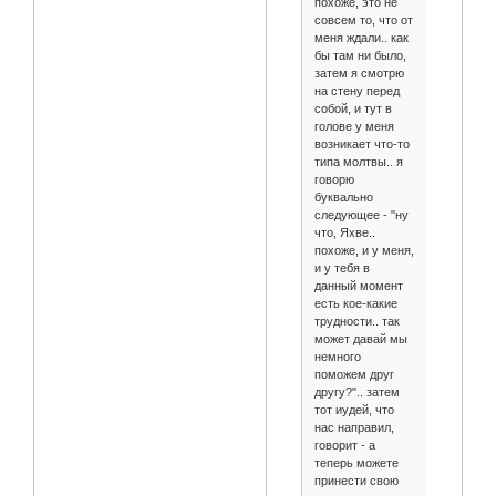
похоже, это не
совсем то, что от
меня ждали.. как
бы там ни было,
затем я смотрю
на стену перед
собой, и тут в
голове у меня
возникает что-то
типа молтвы.. я
говорю
буквально
следующее - "ну
что, Яхве..
похоже, и у меня,
и у тебя в
данный момент
есть кое-какие
трудности.. так
может давай мы
немного
поможем друг
другу?".. затем
тот иудей, что
нас направил,
говорит - а
теперь можете
принести свою