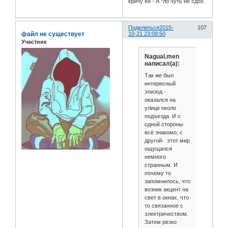
кричу ей - А *ло чуть не сдох.
Поделиться
2015-
107
файл не существует
10-21 23:08:50
Участник
Nagual.men
написал(а):
Так же был
интересный
эпизод -
оказался на
улице около
подъезда. И с
одной стороны
всё знакомо, с
другой- этот мир
ощущался
немного
странным. И
почему то
запомнилось, что
возник акцент на
свет в окнах, что
то связанное с
электричеством.
Затем резко