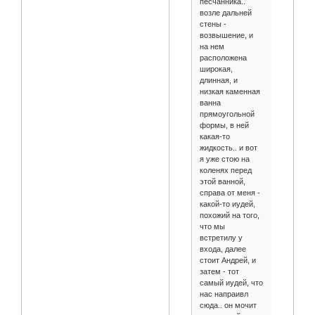
песчанника..
возле дальней
стены -
возвышение, и
на нем
расположена
широкая,
длинная, и
низкая каменная
ванна
прямоугольной
формы, в ней
какая-то
жидкость.. и вот
я уже стою на
коленях перед
этой ванной,
справа от меня -
какой-то иудей,
похожий на того,
что мы
встретилу у
входа, далее
стоит Андрей, и
затем - тот
самый иудей, что
нас напраивл
сюда.. он мочит