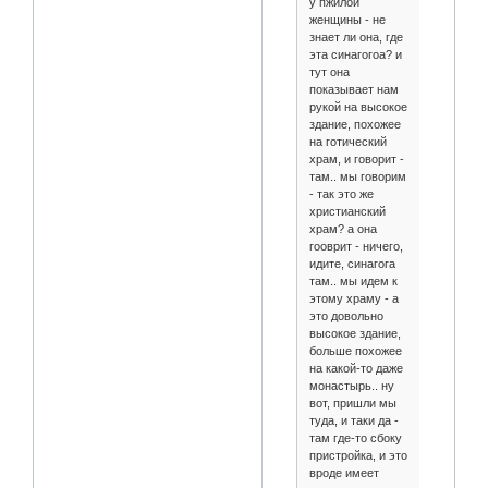
у пжилой
женщины - не
знает ли она, где
эта синагогоа? и
тут она
показывает нам
рукой на высокое
здание, похожее
на готический
храм, и говорит -
там.. мы говорим
- так это же
христианский
храм? а она
гооврит - ничего,
идите, синагога
там.. мы идем к
этому храму - а
это довольно
высокое здание,
больше похожее
на какой-то даже
монастырь.. ну
вот, пришли мы
туда, и таки да -
там где-то сбоку
пристройка, и это
вроде имеет