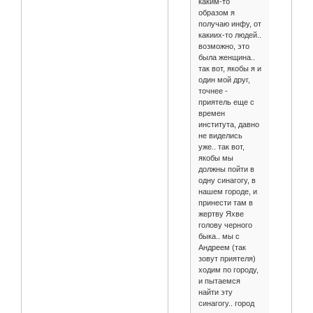
каким-то
образом я
получаю инфу, от
какиих-то людей..
возможно, это
была женщина..
так вот, якобы я и
один мой друг,
точнее -
приятель еще с
времен
института, давно
не виделись
уже.. так вот,
якобы мы
должны пойти в
одну синагогу, в
нашем городе, и
принести там в
жертву Яхве
голову черного
быка.. мы с
Андреем (так
зовут приятеля)
ходим по городу,
и пытаемся
найти эту
синагогу.. город