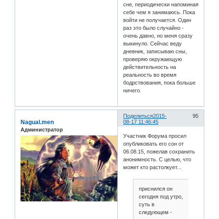
сне, периодически напоминая
себе чем я занимаюсь. Пока
войти не получается. Один
раз это было случайно -
очень давно, но меня сразу
выкинуло. Сейчас веду
дневник, записываю сны,
проверяю окружающую
действительность на
реальность во время
бодрствования, пока больше
ничего.
Поделиться
2015-
95
Nagual.men
08-17 11:46:45
Администратор
Участник Форума просил
опубликовать его сон от
06.08.15, пожелав сохранить
анонимность. С целью, что
может кто растолкует...
приснился он
сегодня под утро,
суть в
следующем -