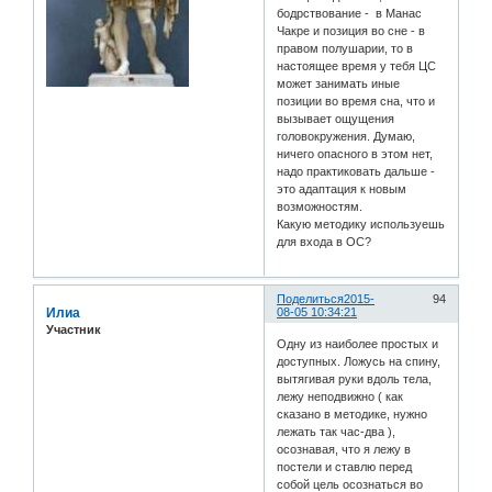
бодрствование - в Манас
Чакре и позиция во сне - в
правом полушарии, то в
настоящее время у тебя ЦС
может занимать иные
позиции во время сна, что и
вызывает ощущения
головокружения. Думаю,
ничего опасного в этом нет,
надо практиковать дальше -
это адаптация к новым
возможностям.
Какую методику используешь
для входа в ОС?
Поделиться
2015-
94
Илиа
08-05 10:34:21
Участник
Одну из наиболее простых и
доступных. Ложусь на спину,
вытягивая руки вдоль тела,
лежу неподвижно ( как
сказано в методике, нужно
лежать так час-два ),
осознавая, что я лежу в
постели и ставлю перед
собой цель осознаться во