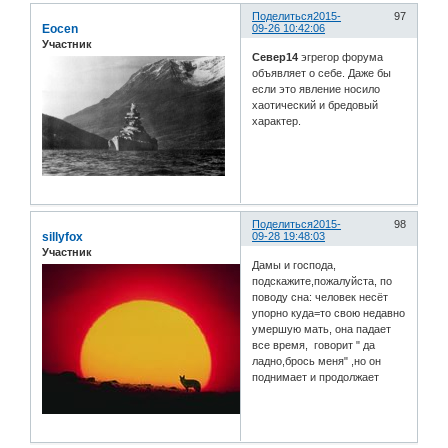
Поделиться
2015-
97
Eocen
09-26 10:42:06
Участник
Север14
эгрегор форума
объявляет о себе. Даже бы
если это явление носило
хаотический и бредовый
характер.
Поделиться
2015-
98
sillyfox
09-28 19:48:03
Участник
Дамы и господа,
подскажите,пожалуйста, по
поводу сна: человек несёт
упорно куда=то свою недавно
умершую мать, она падает
все время, говорит " да
ладно,брось меня" ,но он
поднимает и продолжает