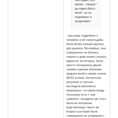
она падает все
время, говорит "
да ладно,брось
меня" ,но он
поднимает и
продолжает
расскажу подробнее о
человеке и её смерти,дабы
была более полная картина
для анализа. Во=первых, она
совершенно не боялась
смерти и даже можно сказать
ждала её, во=вторых, была
просто похоронена двумя
своими самыми близкими
людьми мной и своим сыном
БЕЗО всяких сектантских
ритуалов, в-третьих
выглядела абсолютно
нормально- что имею ввиду -
поскольку есть с чем
сравнить- незадолго до этого
была на похоронах
родственницы такого же
возраста,которая была
совершенно не узнаваема с