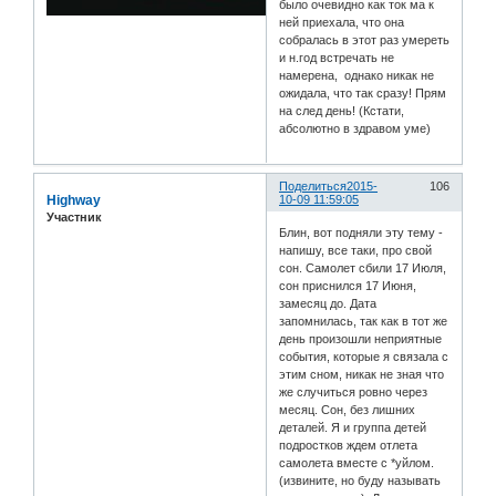
было очевидно как ток ма к
ней приехала, что она
собралась в этот раз умереть
и н.год встречать не
намерена, однако никак не
ожидала, что так сразу! Прям
на след день! (Кстати,
абсолютно в здравом уме)
Поделиться
2015-
106
Highway
10-09 11:59:05
Участник
Блин, вот подняли эту тему -
напишу, все таки, про свой
сон. Самолет сбили 17 Июля,
сон приснился 17 Июня,
замесяц до. Дата
запомнилась, так как в тот же
день произошли неприятные
события, которые я связала с
этим сном, никак не зная что
же случиться ровно через
месяц. Сон, без лишних
деталей. Я и группа детей
подростков ждем отлета
самолета вместе с *уйлом.
(извините, но буду называть