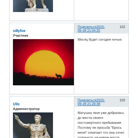
Поделиться
2015-
102
sillyfox
09-28 21:04:25
Участник
Месяц будет сегодня ночью
Поделиться
2015-
103
Ulis
09-28 21:28:38
Администратор
Матушка твоя уже добралась
до места своего
постсмертного пребывания.
Поэтому ее просьба "Брось
меня" означает что она хочет
отдохнуть на новом месте,