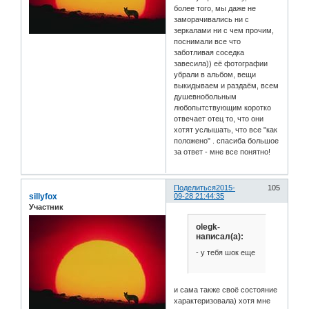
более того, мы даже не
заморачивались ни с
зеркалами ни с чем прочим,
поснимали все что
заботливая соседка
завесила)) её фотографии
убрали в альбом, вещи
выкидываем и раздаём, всем
душевнобольным
любопытствующим коротко
отвечает отец то, что они
хотят услышать, что все "как
положено" . спасиба большое
за ответ - мне все понятно!
Поделиться
2015-
105
sillyfox
09-28 21:44:35
Участник
olegk-
написал(а):
- у тебя шок еще
и сама также своё состояние
характеризовала) хотя мне