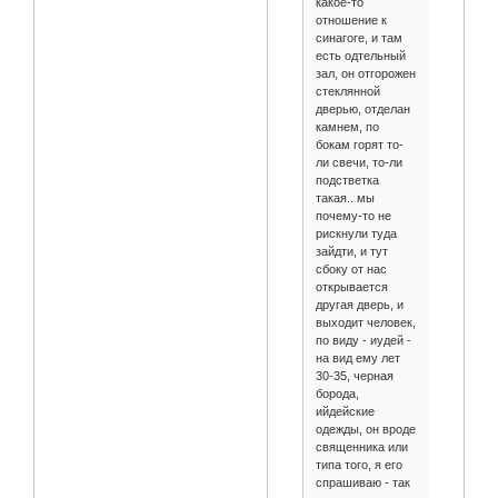
какое-то
отношение к
синагоге, и там
есть одтельный
зал, он отгорожен
стеклянной
дверью, отделан
камнем, по
бокам горят то-
ли свечи, то-ли
подстветка
такая.. мы
почему-то не
рискнули туда
зайдти, и тут
сбоку от нас
открывается
другая дверь, и
выходит человек,
по виду - иудей -
на вид ему лет
30-35, черная
борода,
ийдейские
одежды, он вроде
священника или
типа того, я его
спрашиваю - так