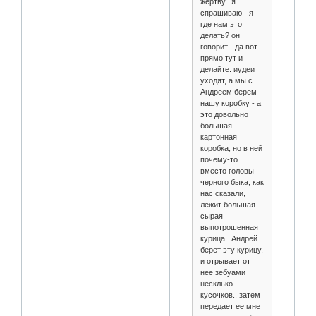
жертву.. я
спрашиваю - я
где нам это
делать? он
говорит - да вот
прямо тут и
делайте. иудеи
уходят, а мы с
Андреем берем
нашу коробку - а
это довольно
большая
картонная
коробка, но в ней
почему-то
вместо головы
черного быка, как
нас сказали,
лежит большая
сырая
выпотрошенная
курица.. Андрей
берет эту курицу,
и отрывает от
нее зебуами
несклько
кусочков.. затем
передает ее мне