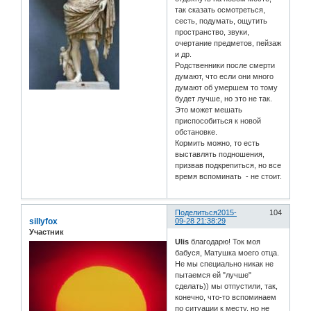
так сказать осмотреться,
сесть, подумать, ощутить
пространство, звуки,
очертание предметов, пейзаж
и др.
Родственники после смерти
думают, что если они много
думают об умершем то тому
будет лучше, но это не так.
Это может мешать
приспособиться к новой
обстановке.
Кормить можно, то есть
выставлять подношения,
призвав подкрепиться, но все
время вспоминать - не стоит.
Поделиться
2015-
104
sillyfox
09-28 21:38:29
Участник
Ulis
благодарю! Ток моя
бабуся, Матушка моего отца.
Не мы специально никак не
пытаемся ей "лучше"
сделать)) мы отпустили, так,
конечно, что-то вспоминаем
по ситуации к месту, но не