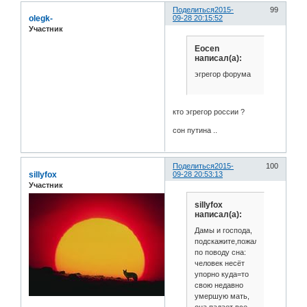
Поделиться
2015-
99
olegk-
09-28 20:15:52
Участник
Eocen
написал(а):
эгрегор форума
кто эгрегор россии ?
сон путина ..
Поделиться
2015-
100
sillyfox
09-28 20:53:13
Участник
sillyfox
написал(а):
Дамы и господа,
подскажите,пожалуйста,
по поводу сна:
человек несёт
упорно куда=то
свою недавно
умершую мать,