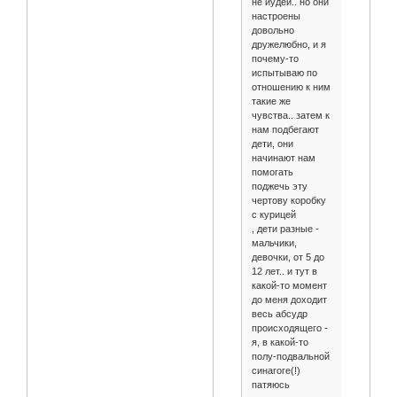
не иудеи.. но они
настроены
довольно
дружелюбно, и я
почему-то
испытываю по
отношению к ним
такие же
чувства.. затем к
нам подбегают
дети, они
начинают нам
помогать
поджечь эту
чертову коробку
с курицей
, дети разные -
мальчики,
девочки, от 5 до
12 лет.. и тут в
какой-то момент
до меня доходит
весь абсудр
происходящего -
я, в какой-то
полу-подвальной
синагоге(!)
патяюсь