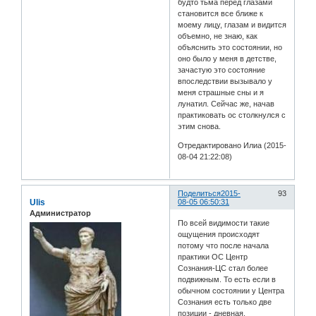
будто тьма перед глазами
становится все ближе к
моему лицу, глазам и видится
объемно, не знаю, как
объяснить это состоянии, но
оно было у меня в детстве,
зачастую это состояние
впоследствии вызывало у
меня страшные сны и я
лунатил. Сейчас же, начав
практиковать ос столкнулся с
этим снова.
Отредактировано Илиа (2015-
08-04 21:22:08)
Поделиться
2015-
93
Ulis
08-05 06:50:31
Администратор
По всей видимости такие
ощущения происходят
потому что после начала
практики ОС Центр
Сознания-ЦС стал более
подвижным. То есть если в
обычном состоянии у Центра
Сознания есть только две
позиции - дневная,