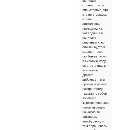
выглядит
странно, такое
впечатление, что
это не атомарка,
а типа
астральной
проекции.. хз..
хотя здания и
выглядят
реальными, но
они как будто в
мареве, такое
как бывает если
в сильную жару
смотреть вдаль -
все как-бы
дрожит,
вибрирует.. мы
бродим в районе
центра города,
таскаем с собой
коробку с
жертпоприношением..
потом выходим
на какую-то
остановку
автобусную, и
там спрашиваем