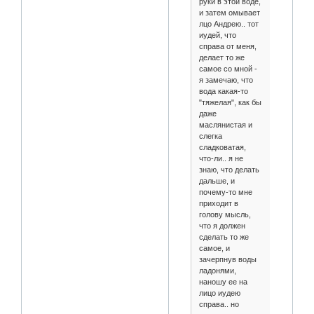
руки в этой воде,
и затем омывает
лцо Андрею.. тот
иудей, что
справа от меня,
делает то же
самое со мной -
я замечаю, что
вода какая-то
"тяжелая", как бы
даже
маслянистая и
слегка
сладковатая,
что-ли.. я не
знаю, что делать
дальше, и
почему-то мне
приходит в
голову мысль,
что я должен
сделать то же
самое, и
зачерпнув воды
ладонями,
наношу ее на
лицо иудею
справа.. но