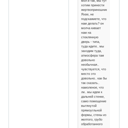
мол и так, мы тут
хотим принести
жертвоприношние
Яхве, не
подскажиете, что
нам делать? он
молча кивает
нам на
стеклянную
дверь - типа,
туда идите.. мы
заходим туда,
атмосфера там
довольно
необычная..
чувствуется, что
место это
довольно.. как бы
так сказать..
намоленое, что
ли.. мы идем к
дальней стенке,
само помещение
вытянутой
прямоугльной
формы, стены из
желтого, грубо
обработанного