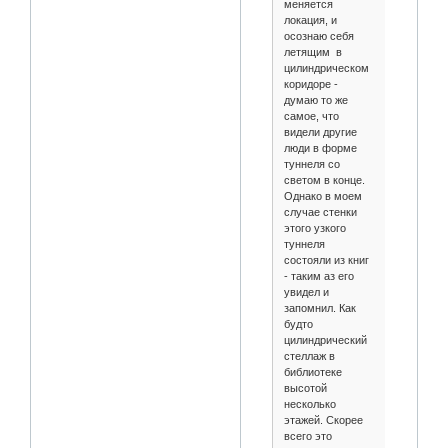
меняется
локация, и
осознаю себя
летящим в
цилиндрическом
коридоре -
думаю то же
самое, что
видели другие
люди в форме
туннеля со
светом в конце.
Однако в моем
случае стенки
этого узкого
туннеля
состояли из книг
- таким аз его
увидел и
запомнил. Как
будто
цилиндрический
стеллаж в
библиотеке
высотой
несколько
этажей. Скорее
всего это