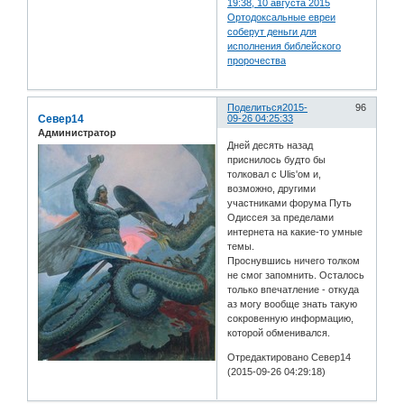
19:38, 10 августа 2015
Ортодоксальные евреи
соберут деньги для
исполнения библейского
пророчества
Поделиться
2015-
96
Север14
09-26 04:25:33
Администратор
Дней десять назад
приснилось будто бы
толковал с Ulis'ом и,
возможно, другими
участниками форума Путь
Одиссея за пределами
интернета на какие-то умные
темы.
Проснувшись ничего толком
не смог запомнить. Осталось
только впечатление - откуда
аз могу вообще знать такую
сокровенную информацию,
которой обменивался.
Отредактировано Север14
(2015-09-26 04:29:18)