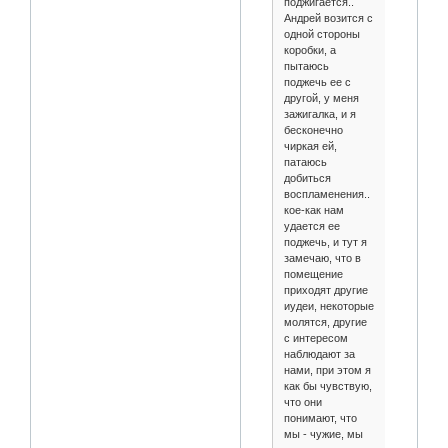
поджигается..
Андрей возится с
одной стороны
коробки, а
пытаюсь
поджечь ее с
другой, у меня
зажигалка, и я
бесконечно
чиркая ей,
патаюсь
добиться
воспламенения..
кое-как нам
удается ее
поджечь, и тут я
замечаю, что в
помещение
приходят другие
иудеи, некоторые
молятся, другие
с интересом
наблюдают за
нами, при этом я
как бы чувствую,
что они
понимают, что
мы - чужие, мы