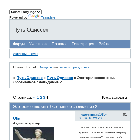
Powered by
Translate
Путь Одиссея
Форум
Участники
Правила
Регистрация
Войти
Активные темы
Привет, Гость!
Войдите
или
зарегистрируйтесь
.
»
Путь Одиссея
»
Путь Одиссея
»
Эзотерические сны.
Осознанное сновидение 2
Страница:
«
1
2
3
4
Тема закрыта
Эзотерические сны. Осознанное сновидение 2
Поделиться
2015-
91
Ulis
08-04 10:23:20
Администратор
Не совсем понятно - голова
кружится и все плывет перед
глазами когда? После сна?