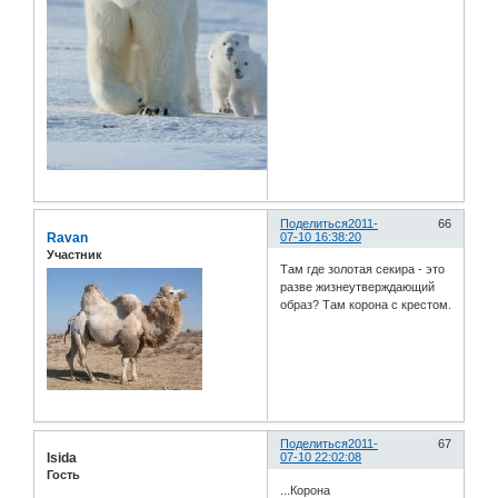
Поделиться
2011-
66
Ravan
07-10 16:38:20
Участник
Там где золотая секира - это
разве жизнеутверждающий
образ? Там корона с крестом.
Поделиться
2011-
67
Isida
07-10 22:02:08
Гость
...Корона