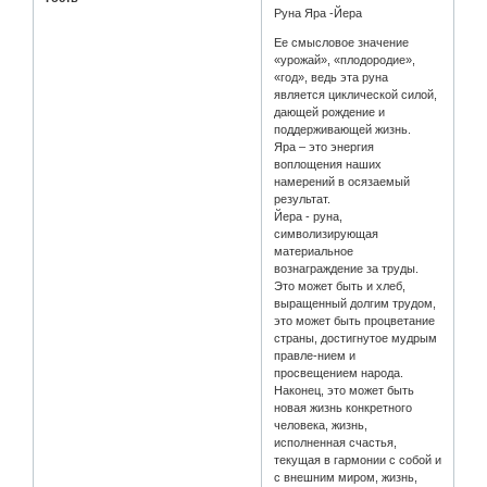
Руна Яра -Йера
Ее смысловое значение
«урожай», «плодородие»,
«год», ведь эта руна
является циклической силой,
дающей рождение и
поддерживающей жизнь.
Яра – это энергия
воплощения наших
намерений в осязаемый
результат.
Йера - руна,
символизирующая
материальное
вознаграждение за труды.
Это может быть и хлеб,
выращенный долгим трудом,
это может быть процветание
страны, достигнутое мудрым
правле-нием и
просвещением народа.
Наконец, это может быть
новая жизнь конкретного
человека, жизнь,
исполненная счастья,
текущая в гармонии с собой и
с внешним миром, жизнь,