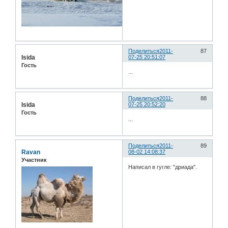
Поделиться
2011-
87
Isida
07-25 20:51:07
Гость
...
Поделиться
2011-
88
Isida
07-25 20:52:20
Гость
...
Поделиться
2011-
89
Ravan
08-02 14:08:37
Участник
Написал в гугле: "дриада".