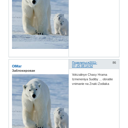
Поделиться
2011-
86
OlMar
07-25 08:14:52
Заблокирован
Vokzalinye Chasy Hrama
Izmeneniya Sudiby ... obratite
vnimanie na Znaki Zodiaka