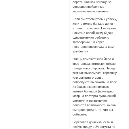
обретенная как награда за
успешно пройденные
кармические испытания.
Если вы стремитесь к успеху,
хотите иметь больше денег -
это ваш талисман! Его нужно
носить с собой каждый день,
одновременно работая с
заговорами, - и через
некоторое время удача вам
улыбнется.
Очень поможет знак Йера и
крестьянам, которые продают
плоды нового урожая. Перед
тем как выкапывать картошку
или срывать огурцы,
попробуйте выложить на поле
из белых известняковых
камней большой (примерно
метр на полтора) рунический
символ - и непременно
появится возможность очень
выгодно продать то, что вы
соберете.
Березовая дощечка, если в
любую среду с 24 августа по