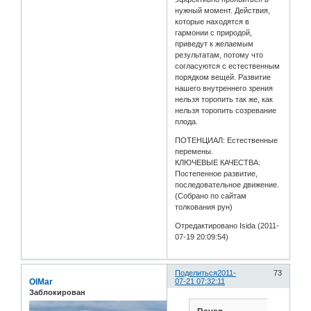
нужный момент. Действия,
которые находятся в
гармонии с природой,
приведут к желаемым
результатам, потому что
согласуются с естественным
порядком вещей. Развитие
нашего внутреннего зрения
нельзя торопить так же, как
нельзя торопить созревание
плода.
ПОТЕНЦИАЛ: Естественные
перемены.
КЛЮЧЕВЫЕ КАЧЕСТВА:
Постепенное развитие,
последовательное движение.
(Собрано по сайтам
толкования рун)
Отредактировано Isida (2011-
07-19 20:09:54)
Поделиться
2011-
73
OlMar
07-21 07:32:11
Заблокирован