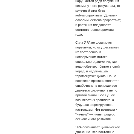
нарушается ради получения
сиюминутного результата, то
конечный итог будет
неблагоприятным. Другими
словами, семена прорастают,
и растения плодоносят
соответственно времени
года.
Сила ЯРА не форсирует
перемены, но осуществляет
их постепенно, в
непрерывном потоке
спирального движения, где
вещи обретают бытие в свой
черед, в надлежащем
"промежутке" цикла. Наше
понятие о времени является
ошибочным: в природе все
движется циклично, а не по
прямой линии. Все сущее
возникает из прошлого, а
будущее формируется в
настоящем. Нет возврата к
"началу" — лишь процесс
бесконечного развития.
ЯРА обозначает циклическое
движение. Все постоянно