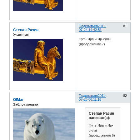
Поделиться
2011-
81
Степан Разин
07-24 14:42:51
Участник
Путь Яра и Яр-силы
(продолжение 7)
Поделиться
2011-
82
OlMar
07-25 06:11:16
Заблокирован
Степан Разин
написал(а):
Путь Яра и Яр-
силы
(продолжение 6)