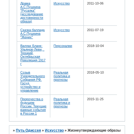
Драма
Искусство
2011-10-06
А.С.Пушкина
"Русалка"
(исследование
достоверности
образа)
Сказка-баллада
Искусство
2011-07-19
А.С.Пушкина
"Жених"
Валлах Бланк-
Персоналии
2018-10-04
Ульянов-Леви, .
Троцкий,
Октябрьская
Революция 1917
г
Созыв
Реальная
2018-05-10
Учредительного
политика и
Собрания РФ.
прогнозы
Госуд.
устройство и
управление
Пророчества о
Реальная
2015-11-25
будущем
политика и
России. Текущие
прогнозы
важные события
в России 1
»
Путь Одиссея
»
Искусство
»
Жизнеутверждающие образы