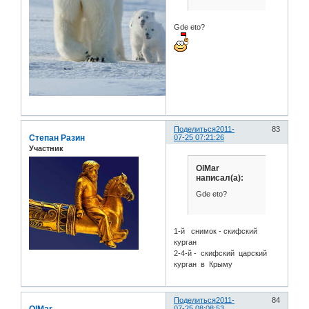
Gde eto?
Поделиться
2011-
83
Степан Разин
07-25 07:21:26
Участник
OlMar
написал(а):
Gde eto?
1-й снимок - скифский
курган
2-4-й - скифский царский
курган в Крыму
Поделиться
2011-
84
07-25 08:08:53