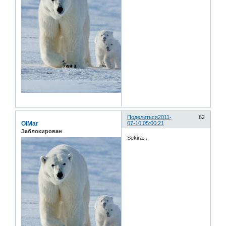
Поделиться
2011-
62
OlMar
07-10 05:00:21
Заблокирован
Sekira...