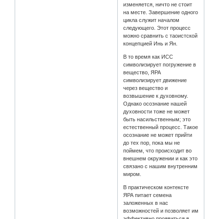
изменяется, ничто не стоит
на месте. Завершение одного
цикла служит началом
следующего. Этот процесс
можно сравнить с таоистской
концепцией Инь и Ян.
В то время как ИСС
символизирует погружение в
вещество, ЯРА
символизирует движение
через вещество и
возвышение к духовному.
Однако осознание нашей
духовности тоже не может
быть насильственным; это
естественный процесс. Такое
осознание не может прийти
до тех пор, пока мы не
поймем, что происходит во
внешнем окружении и как это
связано с нашим внутренним
миром.
В практическом контексте
ЯРА питает семена
заложенных в нас
возможностей и позволяет им
эффективно проявиться в