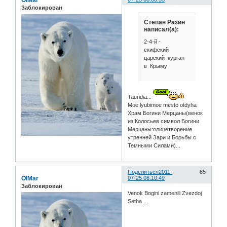
OlMar
Заблокирован
Степан Разин
написал(а):
2-4-й -
скифский
царский курган
в Крыму
Tauridia...
Moe lyubimoe mesto otdyha
Храм Богини Мерцаны(венок
из Колосьев символ Богини
Мерцаны:олицетворение
утренней Зари и Борьбы с
Темными Силами)...
Поделиться
2011-
85
OlMar
07-25 08:10:49
Заблокирован
Venok Bogini zamenili Zvezdoj
Setha ...