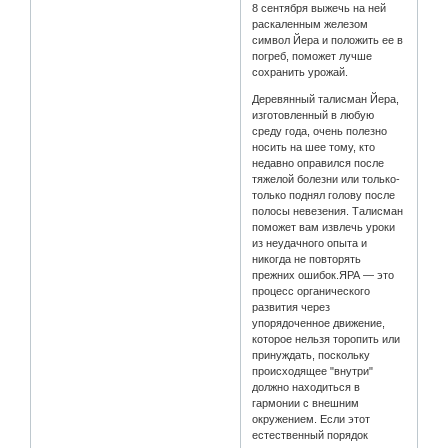
8 сентября выжечь на ней
раскаленным железом
символ Йера и положить ее в
погреб, поможет лучше
сохранить урожай.
Деревянный талисман Йера,
изготовленный в любую
среду года, очень полезно
носить на шее тому, кто
недавно оправился после
тяжелой болезни или только-
только поднял голову после
полосы невезения. Талисман
поможет вам извлечь уроки
из неудачного опыта и
никогда не повторять
прежних ошибок.ЯРА — это
процесс органического
развития через
упорядоченное движение,
которое нельзя торопить или
принуждать, поскольку
происходящее "внутри"
должно находиться в
гармонии с внешним
окружением. Если этот
естественный порядок