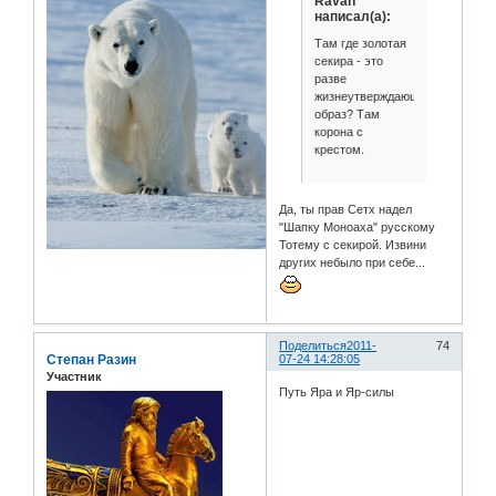
Ravan
написал(а):
Там где золотая
секира - это
разве
жизнеутверждающий
образ? Там
корона с
крестом.
Да, ты прав Сетх надел
"Шапку Моноаха" русскому
Тотему с секирой. Извини
других небыло при себе...
Поделиться
2011-
74
Степан Разин
07-24 14:28:05
Участник
Путь Яра и Яр-силы