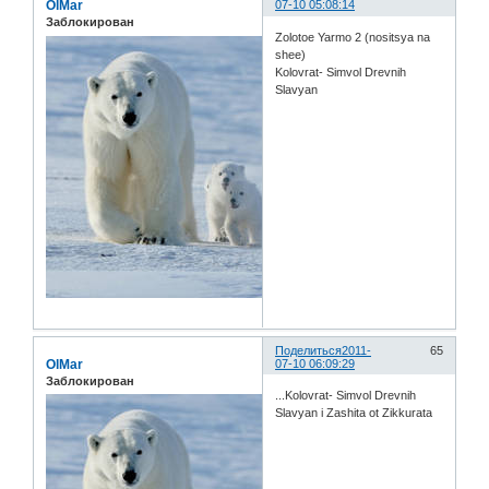
OlMar
07-10 05:08:14
Заблокирован
Zolotoe Yarmo 2 (nositsya na
shee)
Kolovrat- Simvol Drevnih
Slavyan
Поделиться
2011-
65
OlMar
07-10 06:09:29
Заблокирован
...Kolovrat- Simvol Drevnih
Slavyan i Zashita ot Zikkurata