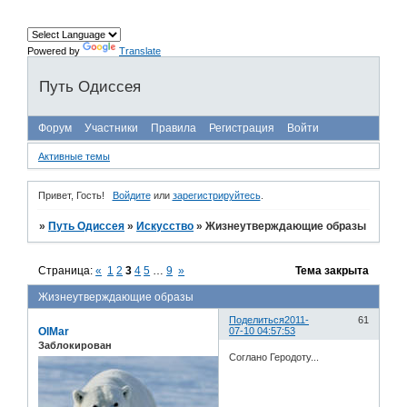
Powered by
Translate
Путь Одиссея
Форум
Участники
Правила
Регистрация
Войти
Активные темы
Привет, Гость!
Войдите
или
зарегистрируйтесь
.
»
Путь Одиссея
»
Искусство
»
Жизнеутверждающие образы
Страница:
«
1
2
3
4
5
…
9
»
Тема закрыта
Жизнеутверждающие образы
Поделиться
2011-
61
OlMar
07-10 04:57:53
Заблокирован
Соглано Геродоту...