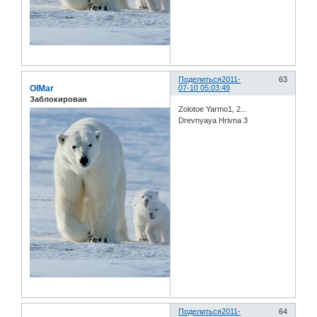
Поделиться
2011-
63
OlMar
07-10 05:03:49
Заблокирован
Zolotoe Yarmo1, 2...
Drevnyaya Hrivna 3
Поделиться
2011-
64