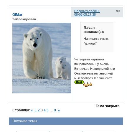
Поделиться
2011-
90
OlMar
08-03 05:27:38
Заблокирован
Ravan
написал(а):
Написал в гугле:
"дриада".
Четвертая картинка
понравилась, ну очень...
Встреча с Невидимкой или
Она накачивает энергией
мыслеобраз Желанного?
Тема закрыта
Страница:
«
1
2
3
4
5
…
9
»
Похожие темы