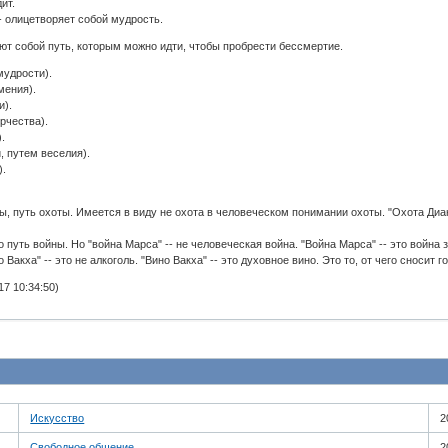
ит.
- олицетворяет собой мудрость.
т собой путь, которым можно идти, чтобы пробрести бессмертие.
мудрости).
мения).
и).
рчества).
.
, путем веселия).
).
ы, путь охоты. Имеется в виду не охота в человеческом понимании охоты. "Охота Дианы
о путь войны. Но "война Марса" -- не человеческая война. "Война Марса" -- это война
 Вакха" -- это не алкоголь. "Вино Вакха" -- это духовное вино. Это то, от чего сносит г
7 10:34:50)
Искусство
2
Свободное общение
2