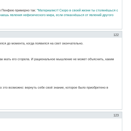
ал Пенфею примерно так:
"Материалист! Скоро в своей жизни ты столкнёшься с
наешь явления нефизического мира, если отмахнёшься от явлений другого
122
дился до момента, когда появился на свет окончательно.
ак как мать его сгорела. И рациональное мышление не может объяснить, каким
о это возможно: вернуть себе своё знание, которое было приобретено в
123