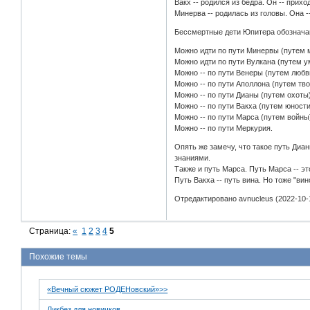
Вакх -- родился из бедра. Он -- приход
Минерва -- родилась из головы. Она -
Бессмертные дети Юпитера обозначаю
Можно идти по пути Минервы (путем 
Можно идти по пути Вулкана (путем у
Можно -- по пути Венеры (путем любв
Можно -- по пути Аполлона (путем тво
Можно -- по пути Дианы (путем охоты)
Можно -- по пути Вакха (путем юности
Можно -- по пути Марса (путем войны
Можно -- по пути Меркурия.
Опять же замечу, что такое путь Диан
знаниями.
Также и путь Марса. Путь Марса -- эт
Путь Вакха -- путь вина. Но тоже "вино
Отредактировано avnucleus (2022-10-1
Страница:
«
1
2
3
4
5
Похожие темы
«Вечный сюжет РОДЕНовский»>>
Ликбез для новичков.