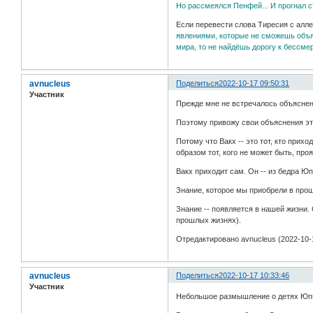
Но рассмеялся Пенфей... И прогнал с
Если перевести слова Тиресия с алле
явлениями, которые не сможешь объя
мира, то не найдёшь дорогу к бессме
avnucleus
Поделиться
2022-10-17 09:50:31
Участник
Прежде мне не встречалось объяснен
Поэтому привожу свои объяснения эт
Потому что Вакх -- это тот, кто прихо
образом тот, кого не может быть, про
Вакх приходит сам. Он -- из бедра Юп
Знание, которое мы приобрели в про
Знание -- появляется в нашей жизни.
прошлых жизнях).
Отредактировано avnucleus (2022-10-1
avnucleus
Поделиться
2022-10-17 10:33:46
Участник
Небольшое размышление о детях Юп