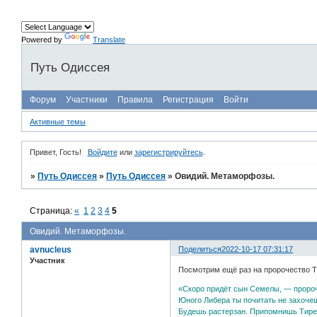
Powered by
Translate
Путь Одиссея
Форум
Участники
Правила
Регистрация
Войти
Активные темы
Привет, Гость!
Войдите
или
зарегистрируйтесь
.
»
Путь Одиссея
»
Путь Одиссея
»
Овидий. Метаморфозы.
Страница:
«
1
2
3
4
5
Овидий. Метаморфозы.
avnucleus
Поделиться
2022-10-17 07:31:17
Участник
Посмотрим ещё раз на пророчество Т
«Скоро придёт сын Семелы, — проро
Юного Либера ты почитать не захоче
Будешь растерзан. Припомнишь Тире