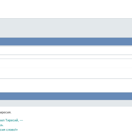
иресия.
чил Тиресий, —
шь.
сия слово!»