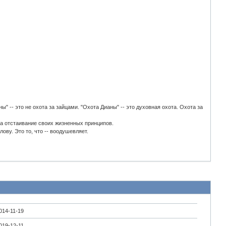
" -- это не охота за зайцами. "Охота Дианы" -- это духовная охота. Охота за
 за отстаивание своих жизненных принципов.
олову. Это то, что -- воодушевляет.
014-11-19
019-12-11