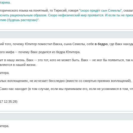
тарика.
горического языка на понятный, то Тиресий, говоря
"скоро придёт сын Семелы"
, сказ
снить рациональным образом. Скоро нефизический мир проявится. И если ты не приз
ртию (будешь растерзан)".
ий того, почему Юпитер поместил Вакха, сына Семелы, себе
в бедро
, где Вакх нахо
ого мифа -- почему Вакх родился из бедра Юпитера.
дит в нашу жизнь. Вакх -- это тот, кого не может быть. Вакх -- не мог бы появиться, т
является в нашей жизни.
итера.
шлых воплощениях, не исчезает бесследно (вместе со смертью прежних воплощений).
 Само нас находит (в том случае, если мы принимаем его, если не усомнимся в том, чт
7 12:35:28)
итера.