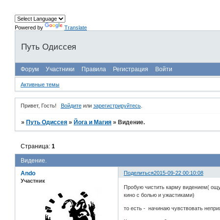
Powered by
Translate
Путь Одиссея
Форум
Участники
Правила
Регистрация
Войти
Активные темы
Привет, Гость!
Войдите
или
зарегистрируйтесь
.
»
Путь Одиссея
»
Йога и Магия
»
Видение.
Страница:
1
Видение.
Ando
Поделиться
2015-09-22 00:10:08
Участник
Пробую чистить карму видением( ощу
кино с болью и ужастиками)
то есть - начинаю чувствовать неприя