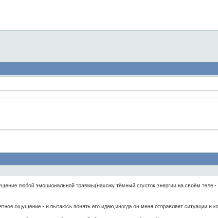
щение любой эмоциональной травмы(нахожу тёмный сгусток энергии на своём теле - в
тное ощущение - и пытаюсь понять его идею,иногда он меня отправляет ситуации и ког