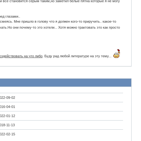
и всё становится серым таким,но заметил белые пятна которые я не могу
ед глазами..
меясь. Мне пришло в голову что я должен кого-то приручить.. какое-то
учать.Но они почему-то это хотели... Хотя можно трактовать это как просто
оздействовать на что либо
. Буду рад любой литературе на эту тему...
022-09-02
016-04-01
022-01-12
018-11-13
022-02-15