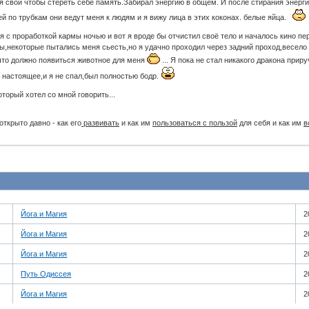
 свои чтобы стереть себе память.Забирал энергию в общем. И после стирания энерги
ей по трубкам они ведут меня к людям и я вижу лица в этих коконах. белые яйца.
ся с проработкой кармы ночью и вот я вроде бы отчистил своё тело и началось кино пер
ы,некоторые пытались меня сьесть,но я удачно проходил через задний проход,весело с
 что должно появиться животное для меня
... Я пока не стал никакого дракона прир
м настоящее,и я не спал,был полностью бодр.
торый хотел со мной говорить...
открыто давно - как его
развивать
и как им
пользоваться с пользой
для себя и как им
в
Йога и Магия
2
Йога и Магия
2
Йога и Магия
2
Путь Одиссея
2
Йога и Магия
2