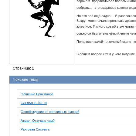
Короче я прорабатывал воспоминания
собрать.... это оказались коконы люд
Но это всё ещё ладно.... Я развлекал
Вокруг меня начали пролетать дракон
животное. Я много где об этом читал
сон,но он был очень чёткий,четче че
Появлялся какой-то зеленый скелет ко
В общем вопрос к тем у кого видение 
Страница:
1
Похожие темы
Общение Брахманов
СЛОВАРЬ ЙОГИ
Освобождение от негативных эмоций
Атман! Откуда к нам?
Ранговая Система