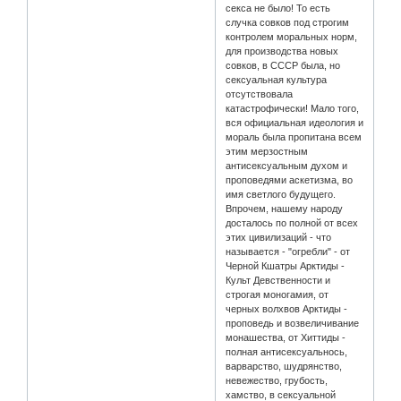
секса не было! То есть
случка совков под строгим
контролем моральных норм,
для производства новых
совков, в СССР была, но
сексуальная культура
отсутствовала
катастрофически! Мало того,
вся официальная идеология и
мораль была пропитана всем
этим мерзостным
антисексуальным духом и
проповедями аскетизма, во
имя светлого будущего.
Впрочем, нашему народу
досталось по полной от всех
этих цивилизаций - что
называется - "огребли" - от
Черной Кшатры Арктиды -
Культ Девственности и
строгая моногамия, от
черных волхвов Арктиды -
проповедь и возвеличивание
монашества, от Хиттиды -
полная антисексуальнось,
варварство, шудрянство,
невежество, грубость,
хамство, в сексуальной