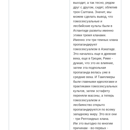
выходит, а так тесно, рядом
друг с другом, сидят, облепив
трон Салтана. Значит, мы
можем сделать вывод, что
гомосексуальные и
лесбийские культы были в
Атлантиде развиты именно
этими тремя кланами.
Именно эти три темных клана
пропагандируют
гомосексуализм в Азиатиде.
Это началось еще в древние
века, еще в Греции, Риме -
думаю, что это их влияние,
затем эта подпольная
пропаганда велась уже в
средние века. И Тамплиеры
были главными идеологами и
практиками гомосексуальных
культов, затем эстафету
переняли масоны, а теперь
гомосексуализм и
лесбиянство открыто
пропагандируются по всему
западному миру. Это все они
- три Рептоидных клана.
Им это выгодно по многим
причинам - во-первых -