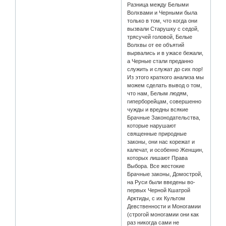
Разница между Белыми
Волхвами и Черными была
только в том, что когда они
вызвали Старушку с седой,
трясучей головой, Белые
Волхвы от ее объятий
вырвались и в ужасе бежали,
а Черные стали преданно
служить и служат до сих пор!
Из этого краткого анализа мы
можем сделать вывод о том,
что нам, Белым людям,
гиперборейцам, совершенно
чужды и вредны всякие
Брачные Законодательства,
которые нарушают
священные природные
законы, они нас корежат и
калечат, и особенно Женщин,
которых лишают Права
Выбора. Все жестокие
Брачные законы, Домострой,
на Руси были введены во-
первых Черной Кшатрой
Арктиды, с их Культом
Девственности и Моногамии
(строгой моногамии они как
раз никогда сами не