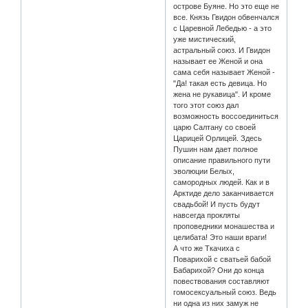
острове Буяне. Но это еще не
все. Князь Гвидон обвенчался
с Царевной Лебедью - а это
уже мистический,
астральный союз. И Гвидон
называет ее Женой и она
сама себя называет Женой -
"Да! такая есть девица. Но
жена не рукавица". И кроме
того этот союз дал
возможность воссоединиться
царю Салтану со своей
Царицей Орлицей. Здесь
Пушин нам дает полное
описание правильного пути
эволюции Белых,
самородных людей. Как и в
Арктиде дело заканчивается
свадьбой! И пусть будут
навсегда прокляты
проповедники монашества и
целибата! Это наши враги!
А что же Ткачиха с
Поварихой с сватьей бабой
Бабарихой? Они до конца
повествования составляют
гомосексуальный союз. Ведь
ни одна из них замуж не