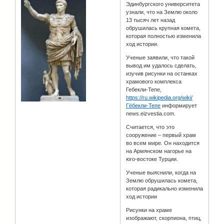
Эдинбургского университета
узнали, что на Землю около
13 тысяч лет назад
обрушилась крупная комета,
которая полностью изменила
ход истории.
Ученые заявили, что такой
вывод им удалось сделать,
изучив рисунки на останках
храмового комплекса
Гебекли-Тепе,
https://ru.wikipedia.org/wiki/
Гёбекли-Тепе
информирует
news.eizvestia.com.
Считается, что это
сооружение – первый храм
во всем мире. Он находится
на Армянском нагорье на
юго-востоке Турции.
Ученые выяснили, когда на
Землю обрушилась комета,
которая радикально изменила
ход истории
Рисунки на храме
изображают, скорпиона, птиц,