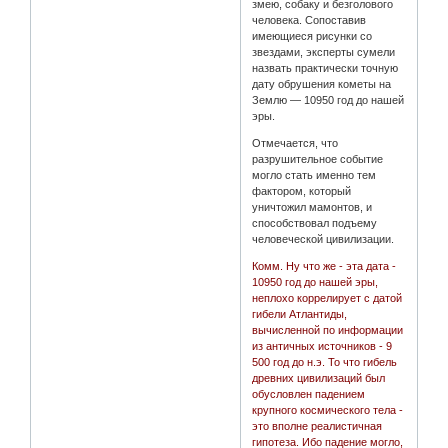
змею, собаку и безголового
человека. Сопоставив
имеющиеся рисунки со
звездами, эксперты сумели
назвать практически точную
дату обрушения кометы на
Землю — 10950 год до нашей
эры.
Отмечается, что
разрушительное событие
могло стать именно тем
фактором, который
уничтожил мамонтов, и
способствовал подъему
человеческой цивилизации.
Комм. Ну что же - эта дата -
10950 год до нашей эры,
неплохо коррелирует с датой
гибели Атлантиды,
вычисленной по информации
из античных источников - 9
500 год до н.э. То что гибель
древних цивилизаций был
обусловлен падением
крупного космического тела -
это вполне реалистичная
гипотеза. Ибо падение могло,