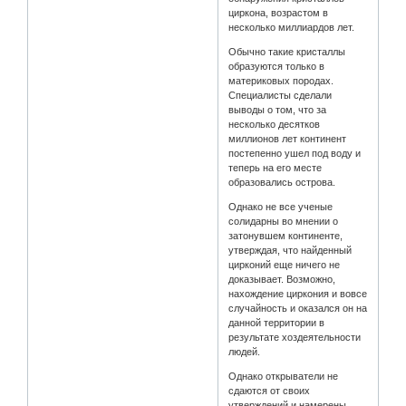
циркона, возрастом в
несколько миллиардов лет.
Обычно такие кристаллы
образуются только в
материковых породах.
Специалисты сделали
выводы о том, что за
несколько десятков
миллионов лет континент
постепенно ушел под воду и
теперь на его месте
образовались острова.
Однако не все ученые
солидарны во мнении о
затонувшем континенте,
утверждая, что найденный
цирконий еще ничего не
доказывает. Возможно,
нахождение циркония и вовсе
случайность и оказался он на
данной территории в
результате хоздеятельности
людей.
Однако открыватели не
сдаются от своих
утверждений и намерены