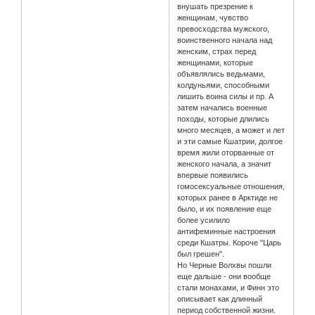
внушать презрение к
женщинам, чувство
превосходства мужского,
воинственного начала над
женским, страх перед
женщинами, которые
объявлялись ведьмами,
колдуньями, способными
лишить воина силы и пр. А
затем начались военные
походы, которые длились
много месяцев, а может и лет
и эти самые Кшатрии, долгое
время жили оторванные от
женского начала, а значит
впервые появились
гомосексуальные отношения,
которых ранее в Арктиде не
было, и их появление еще
более усилило
антифеминные настроения
среди Кшатры. Короче "Царь
был грешен".
Но Черные Волхвы пошли
еще дальше - они вообще
стали монахами, и Финн это
описывает как длинный
период собственной жизни.