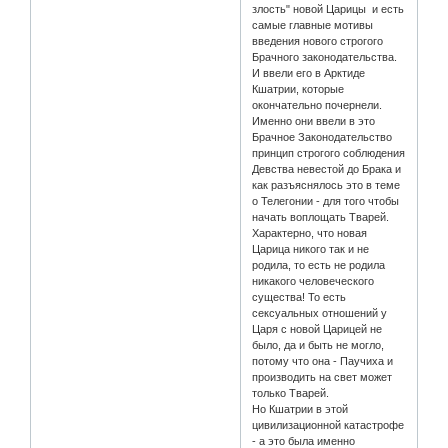
злость" новой Царицы и есть
самые главные мотивы
введения нового строгого
Брачного законодательства.
И ввели его в Арктиде
Кшатрии, которые
окончательно почернели.
Именно они ввели в это
Брачное Законодательство
принцип строгого соблюдения
Девства невестой до Брака и
как разъяснялось это в теме
о Телегонии - для того чтобы
начать воплощать Тварей.
Характерно, что новая
Царица никого так и не
родила, то есть не родила
никакого человеческого
существа! То есть
сексуальных отношений у
Царя с новой Царицей не
было, да и быть не могло,
потому что она - Паучиха и
производить на свет может
только Тварей.
Но Кшатрии в этой
цивилизационной катастрофе
- а это была именно