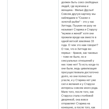
должен быть союз свободных
людей, где мужчина и
женщина - Милые Друзья!
Совсем другую картину мы
наблюдаем в "Сказке о
золотой рыбке" - это у нас
Хиттида. Пушкин ни разу не
называет Старика и Старуху
"мужем и женой" хотя они
прожили вроде как вместе в
одной ветхой землянке 33
года. О чем это нам говорит?
О том, что в Хиттиде во-
первых - браков, как таковых
- тоже не было, но и
сексуальных отношений у
них тоже нет! То есть когда-то
они были, ведь цивилизация
просуществовала достаточно
долго, но они полностью
угасли, и у Старика нет уже
сил и желания и у Старухи
интересы совсем иного рода.
Мало того, после того, как
Старуха стала столбовой
дворянкой, она вовсе
отправляет Старика на
конюшню, а после того, как