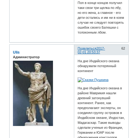
Поп в конце концов получил
таки свои три щелка по лбу,
но его жена, а главное - его
дети остались и им ни в коем
случае не следует повторять
ошибок своего Батюшки с
толоконным лбом.
Поделиться
2017-
62
Ulis
02-01 20:53:37
Администратор
На дне Индийского океана
обнаружили потерянный
континент
На дне Индийского океана в
районе Маврикия нашли
древний затонувший
континент. Ранее, как
предполагают эксперты, он
соединял группу островов в
Индийском океане, Индостан,
Мадагаскар. Такие выводы
сделали ученые из Франции,
Германии и ЮАР после
обнаружения кристаллов