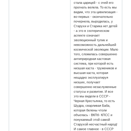
стала царицей - с очей его
прогнать велела. То есть мы
видим, что эта цивилизация -
во-первых - окончательно
почернела, выродилась, у
Старухи и Старика нет детей
- а это в эзотерическом
аспекте означает
эволюционный тупик и
невозможность дальнейшей
космической эволюции. Мало
того, сложилась совершенно
антиприродная кастовая
система, при которой есть
низшая каста - тружеников и
высшая каста, которая
нещадно эксплуатируя
низших, получает
совершенно незаслуженные
статусы и развитие. И все
это мы видели в СССР -
Черная Крестьянка, то есть
Шудра, сварливая Баба,
которая белены чтоли
объелась - ВКПб- КПСС и
понукаемый этой самой
Старухой несчастный народ!
И самое главное - в СССР