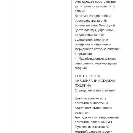
окружающее пространство:
а) питание на основе пяти
стихий
б) гармонизация себя и
пространства за счёт
использования Фен-Шуй и
цвета одежды, украшений.
в) здоровье за счёт
сохранения энергии и
очищения и наполнения
меридианов которые связаны
с органами.
4. Наработка оптимальных
отношений с окружающими
людьми.
СООТВЕТСТВИЕ
ЦИВИЛИЗАЦИЙ СКАЗКАМ
ПУШКИНА
Определения цивилизаций.
Цивилизация — есть
психотип личности на
отдельном этапе своего
развития.
Арктида — синтезированный
психотип, описанный А.С.
Пушкиным в сказке “О
мертвой царевне и семи