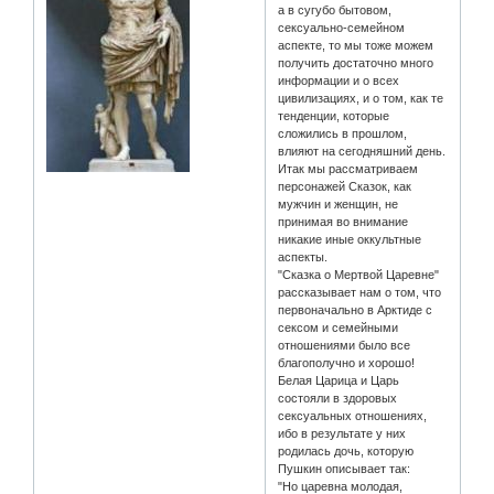
а в сугубо бытовом,
сексуально-семейном
аспекте, то мы тоже можем
получить достаточно много
информации и о всех
цивилизациях, и о том, как те
тенденции, которые
сложились в прошлом,
влияют на сегодняшний день.
Итак мы рассматриваем
персонажей Сказок, как
мужчин и женщин, не
принимая во внимание
никакие иные оккультные
аспекты.
"Сказка о Мертвой Царевне"
рассказывает нам о том, что
первоначально в Арктиде с
сексом и семейными
отношениями было все
благополучно и хорошо!
Белая Царица и Царь
состояли в здоровых
сексуальных отношениях,
ибо в результате у них
родилась дочь, которую
Пушкин описывает так:
"Но царевна молодая,