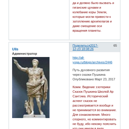
да и должно было вызвать и
гиганские цунами и
колебание коры Земли,
которые могли привести к
затоплению архипелагов и
даже смещение оси
вращения планеты.
Поделиться
2017-
65
Ulis
12-23 18:08:26
Администратор
http://all-
yoga.ru/blogs/archives/2446
Путь духовного развития
через сказки Пушкина
Опубликовано Март 23, 2017
Комм. Видение эзотерики
Сказок Пушкина Школой Ар
Сантэма. Исторический
аспект сказок не
рассматривается вообще и
не принимается во внимание.
Для ознакомления. Много
спорного, но комментировать
не буду, ибо некому пояснить
что они имели в виду.