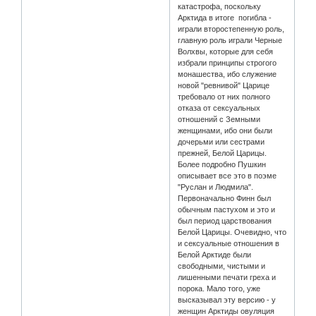
катастрофа, поскольку
Арктида в итоге погибла -
играли второстепенную роль,
главную роль играли Черные
Волхвы, которые для себя
избрали принципы строгого
монашества, ибо служение
новой "ревнивой" Царице
требовало от них полного
отказа от сексуальных
отношений с Земными
женщинами, ибо они были
дочерьми или сестрами
прежней, Белой Царицы.
Более подробно Пушкин
описывает все это в поэме
"Руслан и Людмила".
Первоначально Финн был
обычным пастухом и это и
был период царствования
Белой Царицы. Очевидно, что
и сексуальные отношения в
Белой Арктиде были
свободными, чистыми и
лишенными печати греха и
порока. Мало того, уже
высказывал эту версию - у
женщин Арктиды овуляция