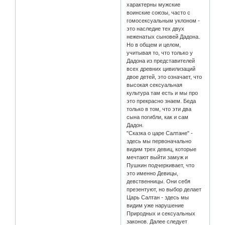
характерны мужские
воинские союзы, часто с
гомосексуальным уклоном -
это наследие тех двух
неженатых сыновей Дадона.
Но в общем и целом,
учитывая то, что только у
Дадона из представителей
всех древних цивилизаций
двое детей, это означает, что
высокая сексуальная
культура там есть и мы про
это прекрасно знаем. Беда
только в том, что эти два
сына погибли, как и сам
Дадон.
"Сказка о царе Салтане" -
здесь мы первоначально
видим трех девиц, которые
мечтают выйти замуж и
Пушкин подчеркивает, что
это именно Девицы,
девственницы. Они себя
презентуют, но выбор делает
Царь Салтан - здесь мы
видим уже нарушение
Природных и сексуальных
законов. Далее следует