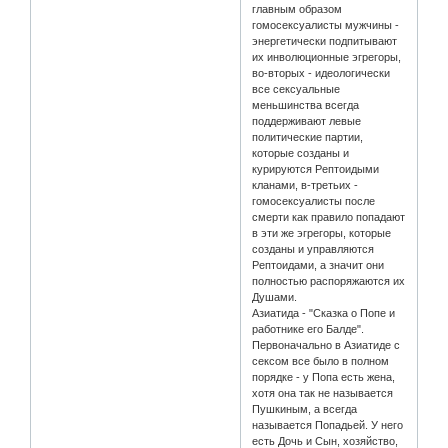
главным образом
гомосексуалисты мужчины -
энергетически подпитывают
их инволюционные эгрегоры,
во-вторых - идеологически
все сексуальные
меньшинства всегда
поддерживают левые
политические партии,
которые созданы и
курируются Рептоидыми
кланами, в-третьих -
гомосексуалисты после
смерти как правило попадают
в эти же эгрегоры, которые
созданы и управляются
Рептоидами, а значит они
полностью распоряжаются их
Душами.
Азиатида - "Сказка о Попе и
работнике его Балде".
Первоначально в Азиатиде с
сексом все было в полном
порядке - у Попа есть жена,
хотя она так не называется
Пушкиным, а всегда
называется Попадьей. У него
есть Дочь и Сын, хозяйство,