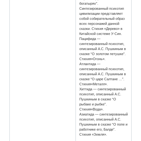
богатырях”.
Синтезированный психотип
цивилизации представляет
собой собирательный образ
всех персонажей данной
сказки. Стихия «Дерево» в
Китайской системе У-Син.
Пацифида —
синтезированный психотип,
описанный А.С. Пушкиным в
сказке “О золотом петушке”.
Стихия«Огонь».
Атлантида —
синтезированный психотип,
описанный А.С. Пушкиным в
сказке “О царе Салтане …”.
Стихия«Металл».
Хиттида — синтезированный
психотип, описанный А.С.
Пушкиным в сказке “О
рыбаке и рыбке”.
Стихия«Вода».
Азиатида — синтезированный
психотип, описанный А.С.
Пушкиным в сказке “О попе и
работнике его, Балде”.
Стихия «Земля».