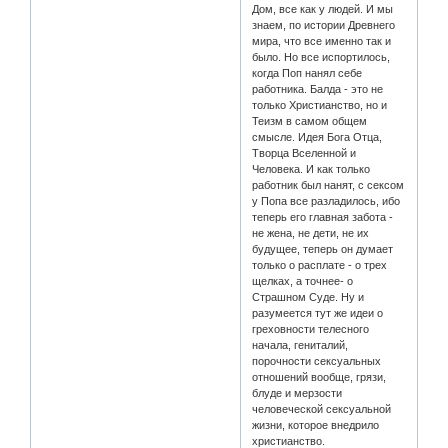
Дом, все как у людей. И мы
знаем, по истории Древнего
мира, что все именно так и
было. Но все испортилось,
когда Поп нанял себе
работника. Балда - это не
только Христианство, но и
Теизм в самом общем
смысле. Идея Бога Отца,
Творца Вселенной и
Человека. И как только
работник был нанят, с сексом
у Попа все разладилось, ибо
теперь его главная забота -
не жена, не дети, не их
будущее, теперь он думает
только о расплате - о трех
щелках, а точнее- о
Страшном Суде. Ну и
разумеется тут же идеи о
греховности телесного
начала, гениталий,
порочности сексуальных
отношений вообще, грязи,
блуде и мерзости
человеческой сексуальной
жизни, которое внедрило
христианство.