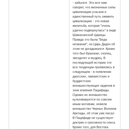
- забылся. Это все нам
говорит, что жизненные силы
цивилизации угасали и
единственный путь оживить
цивилизацию - это новая
женитьба, которая "очень
удачно подвернулась" в виде
Шамаханской Царицы.
Правда это была "Беда
незваная", но Царь Дадон об
этом не догадывался. Кроме
того был Брахман, скопец,
звездочет и мудрец. В
последующей истории эти
все тенденции проявились в
следующем - в появлении
даосских, ламаистских и
буддистских
монашествующих орденов в
зоне влияния Пацифиды.
Однако их монашество
культивируется по совсем
иным мотивам, нежели
монашество Черных Волхвов
Арктиды, об этом уже писал.
В Пацифиде не существует
доктрин о греховности секса.
Кроме того, для Востока