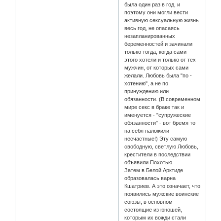
была один раз в год, и
поэтому они могли вести
активную сексуальную жизнь
весь год, не опасаясь
незапланированных
беременностей и зачинали
только тогда, когда сами
этого хотели и только от тех
мужчин, от которых сами
желали. Любовь была "по -
хотению", а не по
принуждению или
обязанности. (В современном
мире секс в браке так и
именуется - "супружеские
обязанности" - вот бремя то
на себя наложили
несчастные!) Эту самую
свободную, светлую Любовь,
крестители в последствии
объявили Похотью.
Затем в Белой Арктиде
образовалась варна
Кшатриев. А это означает, что
появились мужские воинские
союзы, в основном
состоящие из юношей,
которым их вожди стали