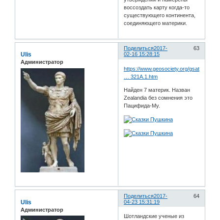
воссоздать карту когда-то
существующего континента,
соединяющего материки.
Поделиться
2017-
63
Ulis
02-16 15:28:15
Администратор
https://www.geosociety.org/gsatoday/ar
… 321A.1.htm
Найден 7 материк. Назван
Zealandia без сомнения это
Пацифида-Му.
Поделиться
2017-
64
Ulis
04-23 15:31:19
Администратор
Шотландские ученые из