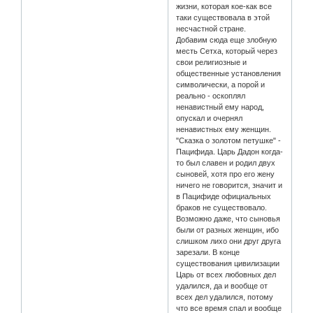
жизни, которая кое-как все
таки существовала в этой
несчастной стране.
Добавим сюда еще злобную
месть Сетха, который через
свои религиозные и
общественные установления
символически, а порой и
реально - оскоплял
ненавистный ему народ,
опускал и очернял
ненавистных ему женщин.
"Сказка о золотом петушке" -
Пацифида. Царь Дадон когда-
то был славен и родил двух
сыновей, хотя про его жену
ничего не говорится, значит и
в Пацифиде официальных
браков не существовало.
Возможно даже, что сыновья
были от разных женщин, ибо
слишком лихо они друг друга
зарезали. В конце
существования цивилизации
Царь от всех любовных дел
удалился, да и вообще от
всех дел удалился, потому
что все время спал и вообще