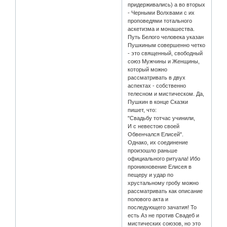
придерживались) а во вторых
- Черными Волхвами с их
проповедями тотального
аскетизма и монашества.
Путь Белого человека указан
Пушкиным совершенно четко
- это священный, свободный
союз Мужчины и Женщины,
который можно
рассматривать в двух
аспектах - собственно
телесном и мистическом. Да,
Пушкин в конце Сказки
пишет, что:
"Свадьбу тотчас учинили,
И с невестою своей
Обвенчался Елисей".
Однако, их соединение
произошло раньше
официального ритуала! Ибо
проникновение Елисея в
пещеру и удар по
хрустальному гробу можно
рассматривать как описание
полового акта и
последующего зачатия! То
есть Аз не против Свадеб и
мистических союзов, но это