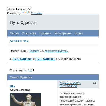
Powered by
Translate
Путь Одиссея
Форум
Участники
Правила
Регистрация
Войти
Активные темы
Привет, Гость!
Войдите
или
зарегистрируйтесь
.
»
Путь Одиссея
»
Путь Одиссея
»
Сказки Пушкина
Страница:
«
1
2
3
Сказки Пушкина
Поделиться
2017-
61
Ulis
01-21 10:48:30
Администратор
Если рассматривать
взаимоотношения
персонажей Сказок Пушкина
вне эзотерического аспекта,