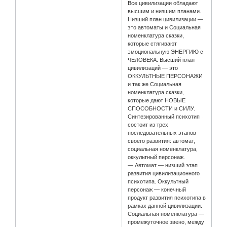
Все цивилизации обладают
высшим и низшим планами.
Низший план цивилизации —
это автоматы и Социальная
номенклатура сказки,
которые стягивают
эмоциональную ЭНЕРГИЮ с
ЧЕЛОВЕКА. Высший план
цивилизаций — это
ОККУЛЬТНЫЕ ПЕРСОНАЖИ
и так же Социальная
номенклатура сказки,
которые дают НОВЫЕ
СПОСОБНОСТИ и СИЛУ.
Синтезированный психотип
состоит из трех
последовательных этапов
своего развития: автомат,
социальная номенклатура,
оккультный персонаж.
— Автомат — низший этап
развития цивилизационного
психотипа. Оккультный
персонаж — конечный
продукт развития психотипа в
рамках данной цивилизации.
Социальная номенклатура —
промежуточное звено, между