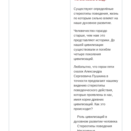
Существуют определёные
стереотипы поведения, жизнь
по которым сильно влияет на
наше духовное развитие.
Человечество гораздо
старше, чем нам это
представляют историки. До
нашей цивилизации
существовали и погибли
четыре поколения
цивилизаций.
Любопытно, что герои пяти
сказок Александра
Сергеевича Пушкина в
точности предлагают нашему
видению стереотипы
поведенческого действия,
которые проявлены в нас,
имея корни древних
цивилизаций. Как это
происходит?
Роль цивилизаций в
духовном развитии человека
Стереотипы поведения
Негативные