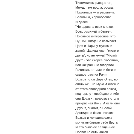
Тихомолком расцветая,
Между тем росла, росла,
Поднялась — и расцвела,
Белолица, черноброва".
И далее:
"Но царевна всех милее,
Всех румяней и белее».
Но самое интересное, что
Пушкин нигде не называет
Царя и Царицу мужем и
женой! Царица ждет "милого
друга", но не мужа! "Милой
друг" - это скорее любовник,
или как раньше говорили -
Рачитель, от имени богини
сладострастия Рачи.
Возвратился Царь Отец, но
опять же - не Муж! И именно
от этого свободного союза,
подчеркну - свободного, ибо
они Друзья!, родилась столь
прекрасная Дочь. А если они
Друзья, значит, в Белой
Арктиде не было никаких
Браков и женщина сама
могла выбирать себе Друга.
И это было ее священное
Право! То есть Закон