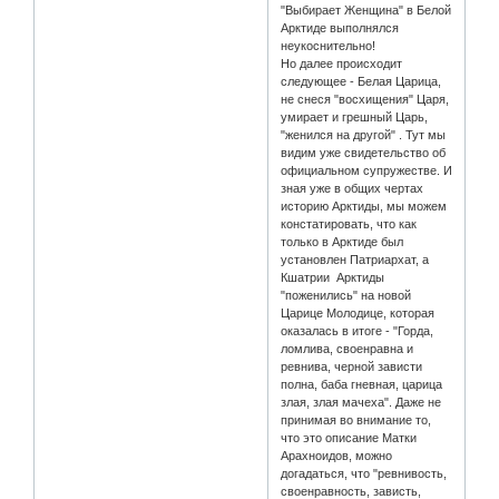
"Выбирает Женщина" в Белой
Арктиде выполнялся
неукоснительно!
Но далее происходит
следующее - Белая Царица,
не снеся "восхищения" Царя,
умирает и грешный Царь,
"женился на другой" . Тут мы
видим уже свидетельство об
официальном супружестве. И
зная уже в общих чертах
историю Арктиды, мы можем
констатировать, что как
только в Арктиде был
установлен Патриархат, а
Кшатрии Арктиды
"поженились" на новой
Царице Молодице, которая
оказалась в итоге - "Горда,
ломлива, своенравна и
ревнива, черной зависти
полна, баба гневная, царица
злая, злая мачеха". Даже не
принимая во внимание то,
что это описание Матки
Арахноидов, можно
догадаться, что "ревнивость,
своенравность, зависть,