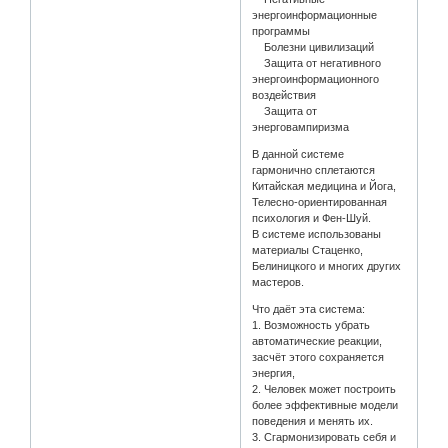
энергоинформационные
программы
Болезни цивилизаций
Защита от негативного
энергоинформационного
воздействия
Защита от
энерговампиризма
В данной системе
гармонично сплетаются
Китайская медицина и Йога,
Телесно-ориентированная
психология и Фен-Шуй.
В системе использованы
материалы Стаценко,
Белиницкого и многих других
мастеров.
Что даёт эта система:
1. Возможность убрать
автоматические реакции,
засчёт этого сохраняется
энергия,
2. Человек может построить
более эффективные модели
поведения и менять их.
3. Сгармонизировать себя и