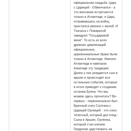
официальная свадьба. Царь
с Царицей - Обвенчался - а
это венчание встречается
только в Атлантиде, и Царь,
отправившись на войну,
простился именно с женой. И
Ткачиха с Поварихой
завидуют "Государевой
жене". То есть из всех
древних цивилизаций
официальные,
церемониальные браки были
только в Атлантиде. Именно
Атлантида и навязала
Азиатиде эту традицию.
Далее у них рождается сын в
аршин и происходят все
остальные события, которые
в итоге приводят к созданию
острова Буяна. Что мы
можем здесь прочитать? Во-
первых - первоначально был
Брачный союз Салтана с
Царицей Орлицей - это союз
телесный, который дал плод -
Сына в Аршин, Орленка,
который стал князем
Гвидоном царствовать на