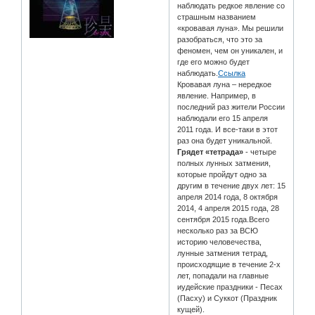
наблюдать редкое явление со
страшным названием
«кровавая луна». Мы решили
разобраться, что это за
феномен, чем он уникален, и
где его можно будет
наблюдать.
Ссылка
Кровавая луна – нередкое
явление. Например, в
последний раз жители России
наблюдали его 15 апреля
2011 года. И все-таки в этот
раз она будет уникальной.
Грядет «тетрада»
- четыре
полных лунных затмения,
которые пройдут одно за
другим в течение двух лет: 15
апреля 2014 года, 8 октября
2014, 4 апреля 2015 года, 28
сентября 2015 года.Всего
несколько раз за ВСЮ
историю человечества,
лунные затмения тетрад,
происходящие в течение 2-х
лет, попадали на главные
иудейские праздники - Песах
(Пасху) и Суккот (Праздник
кущей).