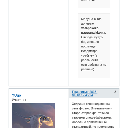
Малуша была
дочерью
хазарского
раввина Малка
.
Отсюда, будто
бы, и пошло
прозвище
Владимира
«рабыч» (в
реальности —
сын рабыни, а не
раввина).
Поделиться
2015-
2
YUgo
01-10 17:45:24
Участник
Ходила в кино недавно на
этот фильм. Впечатление -
старо-старая фэнтези со
старыми спец-эффектами.
Довольно примитивный,
стандартный, но посмотреть