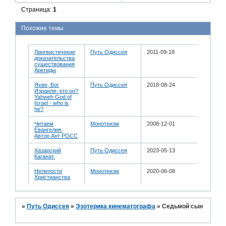
Страница:
1
Похожие темы
Лингвистичекие
Путь Одиссея
2011-09-18
доказательства
существования
Арктиды
Яхве, Бог
Путь Одиссея
2018-08-24
Израиля- кто он?
Yahweh God of
Israel - who is
he?
Читаем
Монотеизм
2008-12-01
Евангелия.
Автор Ант РОСС
Хазарский
Путь Одиссея
2023-05-13
Каганат.
Нелепости
Монотеизм
2020-06-08
Христианства
»
Путь Одиссея
»
Эзотерика кинематографа
»
Седьмой сын