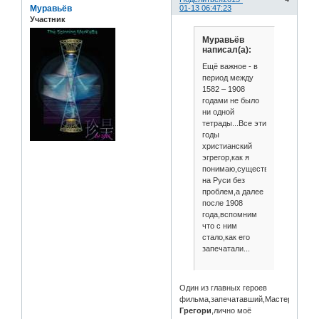
Муравьёв
01-13 06:47:23
Участник
Муравьёв
написал(а):
Ещё важное - в
период между
1582 – 1908
годами не было
ни одной
тетрады...Все эти
годы
христианский
эгрегор,как я
понимаю,существовал
на Руси без
проблем,а далее
после 1908
года,вспомним
что с ним
стало,как его
запечатали...
Один из главных героев
фильма,запечатавший,Мастер
Грегори
,лично моё