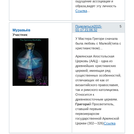
ощущение ассоциации и
образа,видят эту личность
Ссылка
...
Поделиться
2015-
5
Муравьёв
01-17 21:06:32
Участник
У Мастера Грегори сначала
была любовь с Малкой(типа с
христианством)...
Армянская Апостольская
Церковь (ААЦ) - одна из
древнейших христианских
церквей, имеющая ряд
существенных особенностей,
отличающих её как от
византийского православия,
так и римского католицизма.
Относится к
древневосточным церквям.
Григори
й Просветитель,
ставший первым
первоиерархом
государственной Армянской
Церкви (302—326)
Ссылка