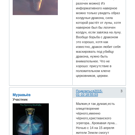
разочек можно) Из
информативного наверное
можно только увидеть образ
колдуньи-дракона, сила
которой растёт от луны, хотя
наверное был бы логичен
колдун, если завязка на луну.
Вообще борьба с драконом
это хорошо, хотя как
известно, дракон любит себя
маскировать под убийцу
дракона, нужно быть
внимательнее. Что не
хорошо: присутствие в
положительном ключе
церковников, церкви.
Поделиться
2015-
3
Муравьёв
01-10 18:55:03
Участник
Малкин,я так думаю,есть
олицетворение
чёрного,именно
чёрного,христианского
эгрегора...Кровавая луна...
Ночью с 14 на 15 апреля
жители Земли смогут