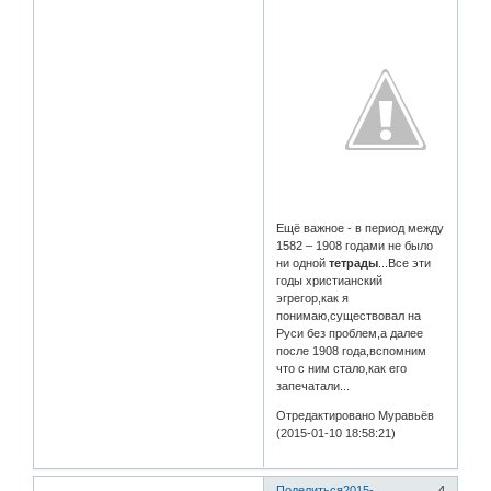
Ещё важное - в период между
1582 – 1908 годами не было
ни одной
тетрады
...Все эти
годы христианский
эгрегор,как я
понимаю,существовал на
Руси без проблем,а далее
после 1908 года,вспомним
что с ним стало,как его
запечатали...
Отредактировано Муравьёв
(2015-01-10 18:58:21)
Поделиться
2015-
4