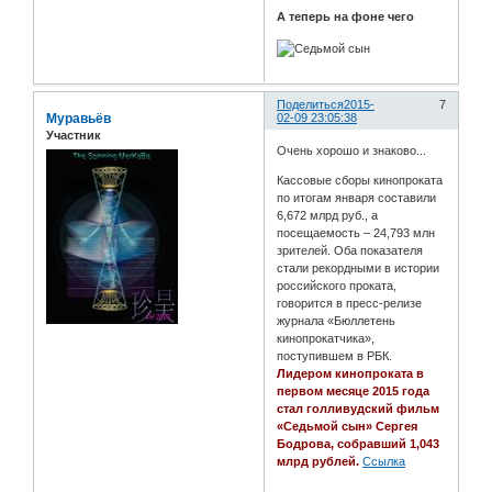
А теперь на фоне чего
Поделиться
2015-
7
Муравьёв
02-09 23:05:38
Участник
Очень хорошо и знаково...
Кассовые сборы кинопроката
по итогам января составили
6,672 млрд руб., а
посещаемость – 24,793 млн
зрителей. Оба показателя
стали рекордными в истории
российского проката,
говорится в пресс-релизе
журнала «Бюллетень
кинопрокатчика»,
поступившем в РБК.
Лидером кинопроката в
первом месяце 2015 года
стал голливудский фильм
«Седьмой сын» Сергея
Бодрова, собравший 1,043
млрд рублей.
Ссылка