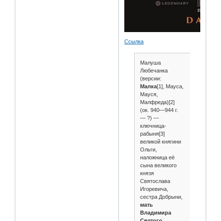
Ссылка
Малуша
Любечанка
(версии:
Малка
[1], Мауса,
Мауся,
Малфреда)[2]
(ок. 940—944 г.
— ?) —
ключница-
рабыня[3]
великой княгини
Ольги,
наложница её
сына великого
князя
Святослава
Игоревича,
сестра Добрыни,
мать
Владимира
Святого
.