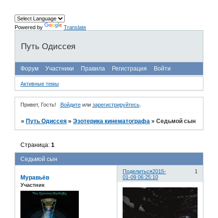
Powered by
Translate
Путь Одиссея
Форум
Участники
Правила
Регистрация
Войти
Активные темы
Привет, Гость!
Войдите
или
зарегистрируйтесь
.
»
Путь Одиссея
»
Эзотерика кинематографа
»
Седьмой сын
Страница:
1
Седьмой сын
Поделиться
2015-
1
Муравьёв
01-09 06:25:10
Участник