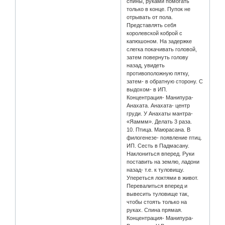
спины, руками помогать
только в конце. Пупок не
отрывать от пола.
Представлять себя
королевской коброй с
капюшоном. На задержке
слегка покачивать головой,
затем повернуть голову
назад, увидеть
противоположную пятку,
затем- в обратную сторону. С
выдохом- в ИП.
Концентрация- Манипура-
Анахата. Анахата- центр
груди. У Анахаты мантра-
«Яаммм». Делать 3 раза.
10. Птица. Маюрасана. В
филогенезе- появление птиц.
ИП. Сесть в Падмасану.
Наклониться вперед. Руки
поставить на землю, ладони
назад- т.е. к туловищу.
Упереться локтями в живот.
Перевалиться вперед и
вывесить туловище так,
чтобы стоять только на
руках. Спина прямая.
Концентрация- Манипура-