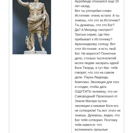
Ауробиндо отказался еще 15
лет назад.
Вот ты употребил слово
Источник- очень кстати. А ты
знаешь, что это за Источник?
Ты думаешь, что это Бог?
Да? А Матрицу смотрел?
Третью серию, где Нео
прибывает к Источнику?
Арахноидному солнцу. Вот
этот Источник- и есть твой
Бог. Не верится? Понятное
дело, столько тысячелетий
мозги людям засирать идеей
Бога Творца, а тут бах- тебе
говорят, что это на самом
деле- Пауки Людоеды.
Комплекс Эволюция для того
и создан, чтобы дать
ОЩУТИТЬ человеку, что он-
Самородный! Произошел от
Земли Матери путем
эволюции и никакие Боги его
не сотворяли! Ты вот этого не
знаешь. Думаешь, видно, что
Бог тебя сотворил. Поэтому
тебе кажется- что
вспоминать прошлые