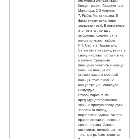
осьминога или кальмара.
Концентрация- Свадхистана-
Манипура. 2-3 минуты.
7. Рыбы. Матсьяасана. В
филогенезе- появление
хордовых- рыб. В онтогенезе-
это тот этап, когда у
эмбриона появляются, а
потом исчезают жабры.
ИП. Сесть в Падмасану.
Затем лечь на спину, выгнуть
спину и голову поставить на
макушку. Средними
пальцами охватить в кольцо
большие пальцы ног,
указательный и большой
пальцы- тоже в кольцо.
Концентрация- Манипура-
Вишуддха.
Второй вариант- из
предыдущего положения-
лечь на прямую спину, руки
завести за голову,
переплести ладони, так что
правая оказалась слева, а
левая- справа. Слегка
покачивать нижней частью
тела, как рыбьим хвостом.