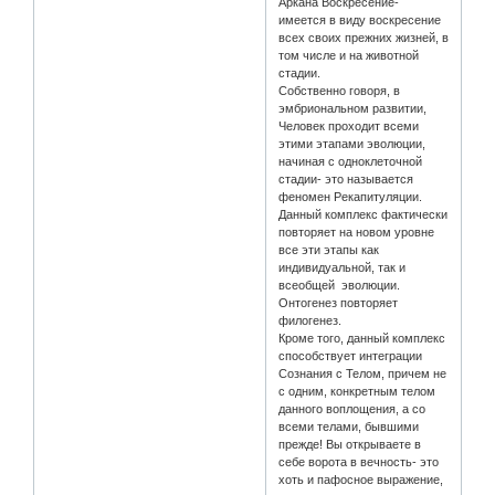
Аркана Воскресение-
имеется в виду воскресение
всех своих прежних жизней, в
том числе и на животной
стадии.
Собственно говоря, в
эмбриональном развитии,
Человек проходит всеми
этими этапами эволюции,
начиная с одноклеточной
стадии- это называется
феномен Рекапитуляции.
Данный комплекс фактически
повторяет на новом уровне
все эти этапы как
индивидуальной, так и
всеобщей эволюции.
Онтогенез повторяет
филогенез.
Кроме того, данный комплекс
способствует интеграции
Сознания с Телом, причем не
с одним, конкретным телом
данного воплощения, а со
всеми телами, бывшими
прежде! Вы открываете в
себе ворота в вечность- это
хоть и пафосное выражение,