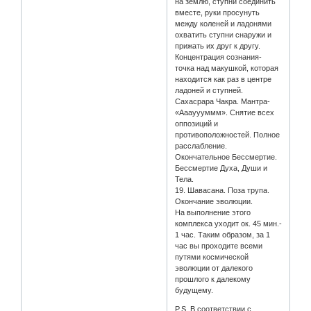
на землю, ступни соединить
вместе, руки просунуть
между коленей и ладонями
охватить ступни снаружи и
прижать их друг к другу.
Концентрация сознания-
точка над макушкой, которая
находится как раз в центре
ладоней и ступней.
Сахасрара Чакра. Мантра-
«Ааауууммм». Снятие всех
оппозиций и
противоположностей. Полное
расслабление.
Окончательное Бессмертие.
Бессмертие Духа, Души и
Тела.
19. Шавасана. Поза трупа.
Окончание эволюции.
На выполнение этого
комплекса уходит ок. 45 мин.-
1 час. Таким образом, за 1
час вы проходите всеми
путями космической
эволюции от далекого
прошлого к далекому
будущему.
P.S. В соответствии с