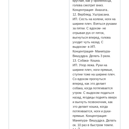
круглая, как у броненосца,
голова смотрит вниз.
Концентрация- Анахата..
12. Верблюд. Уштрасана.
ИП. Сесть на колени, ноги на
ширине плеч. Взяться руками
за пятки. С вдохом- не
отрывая рук от пяток,
выгнуться вперед, голова
уходит чуть назад. С
выдохом- в ИП.
Концентрация- Манипура-
Вишуддха. Делать 3 раза.
13. Собака- Кошка.
ИП. Упор лежа. Руки на
ширине плеч, ноги прямые,
ступни тоже на ширине плеч.
Со вдохом прогнуться
вперед, как это делает
собака, когда потягивается
утром. С выдохом податься
назад, ягодицы поднять вверх
и выгнуть позвоночник, как
это делает кошка, когда
потягивается, ноги и руки-
прямые. Концентрация-
Манипура- Вишуддха. Делать
ок. 10 раз в быстром темпе.