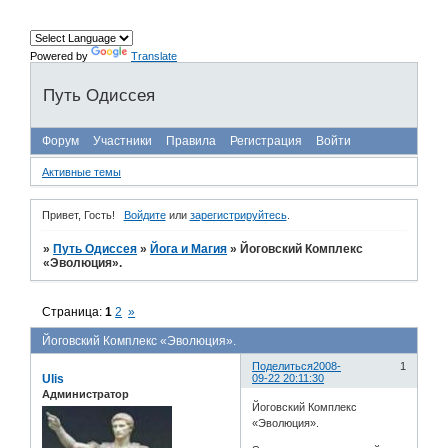
Powered by
Translate
Путь Одиссея
Форум
Участники
Правила
Регистрация
Войти
Активные темы
Привет, Гость!
Войдите
или
зарегистрируйтесь
.
»
Путь Одиссея
»
Йога и Магия
»
Йоговский Комплекс
«Эволюция».
Страница:
1
2
»
Йоговский Комплекс «Эволюция».
Поделиться
2008-
1
Ulis
09-22 20:11:30
Администратор
Йоговский Комплекс
«Эволюция».