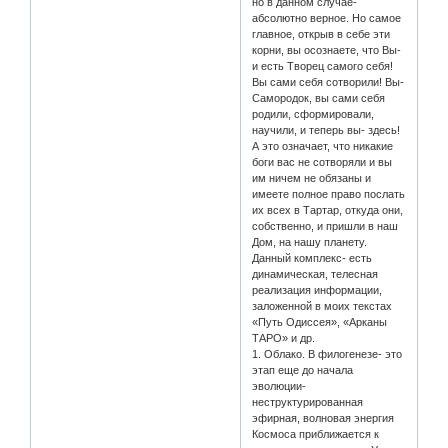
но в данном случае-
абсолютно верное. Но самое
главное, открыв в себе эти
корни, вы осознаете, что Вы-
и есть Творец самого себя!
Вы сами себя сотворили! Вы-
Самородок, вы сами себя
родили, сформировали,
научили, и теперь вы- здесь!
А это означает, что никакие
боги вас не сотворяли и вы
им ничем не обязаны и
имеете полное право послать
их всех в Тартар, откуда они,
собственно, и пришли в наш
Дом, на нашу планету.
Данный комплекс- есть
динамическая, телесная
реализация информации,
заложенной в моих текстах
«Путь Одиссея», «Арканы
ТАРО» и др.
1. Облако. В филогенезе- это
этап еще до начала
эволюции-
неструктурированная
эфирная, волновая энергия
Космоса приближается к