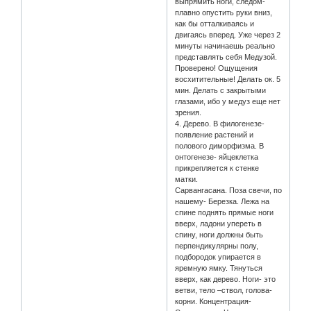
выпрямить ноги, следом-
плавно опустить руки вниз,
как бы отталкиваясь и
двигаясь вперед. Уже через 2
минуты начинаешь реально
представлять себя Медузой.
Проверено! Ощущения
восхитительные! Делать ок. 5
мин. Делать с закрытыми
глазами, ибо у медуз еще нет
зрения.
4. Дерево. В филогенезе-
появление растений и
полового диморфизма. В
онтогенезе- яйцеклетка
прикрепляется к стенке
матки.
Сарвангасана. Поза свечи, по
нашему- Березка. Лежа на
спине поднять прямые ноги
вверх, ладони упереть в
спину, ноги должны быть
перпендикулярны полу,
подбородок упирается в
яремную ямку. Тянуться
вверх, как дерево. Ноги- это
ветви, тело –ствол, голова-
корни. Концентрация-