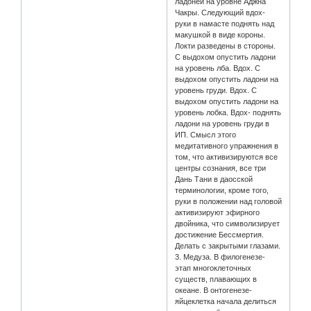
ладоней на уровне Аджна
Чакры. Следующий вдох-
руки в намасте поднять над
макушкой в виде короны.
Локти разведены в стороны.
С выдохом опустить ладони
на уровень лба. Вдох. С
выдохом опустить ладони на
уровень груди. Вдох. С
выдохом опустить ладони на
уровень лобка. Вдох- поднять
ладони на уровень груди в
ИП. Смысл этого
медитативного упражнения в
том, что активизируются все
центры сознания, все три
Дань Тани в даосской
терминологии, кроме того,
руки в положении над головой
активизируют эфирного
двойника, что символизирует
достижение Бессмертия.
Делать с закрытыми глазами.
3. Медуза. В филогенезе-
этап многоклеточных
существ, плавающих в
океане. В онтогенезе-
яйцеклетка начала делиться