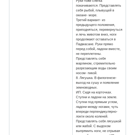
Руки тоже слегка
покачиваются. Представлять
себя рыбой, плывущей в
океане- море.
Третий вариант- из
предыдущего положения,
приподняться, перевернуться
и лечь животом вниз, ноги
продолжают оставаться в
Падмасане. Руки прямо
перед собой, ладони вместе,
не переплетены.
Представлять себя
марлином, стремительно
разрезающим воды своим
носом- пикой.
8. Лягушка. В филогенезе-
выход на сушу и появление
земноводных.
ИП. Сидя на корточках.
Ступни и ладони на земле.
Ступни под прямым углом,
ладони между ногами, чуть
впереди перпендикулярно-
локти около коленей.
Представлять себя лягушкой
или жабой. С выдохом
выпрямить ноги, не отрывая