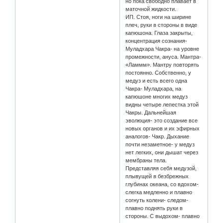
но пока свободно плавает в
маточной жидкости.
ИП. Стоя, ноги на ширине
плеч, руки в стороны в виде
капюшона. Глаза закрыты,
концентрация сознания-
Муладхара Чакра- на уровне
промежности, ануса. Мантра-
«Ламмм». Мантру повторять
постоянно. Собственно, у
медуз и есть всего одна
Чакра- Муладхара, на
капюшоне многих медуз
видны четыре лепестка этой
Чакры. Дальнейшая
эволюция- это создание все
новых органов и их эфирных
аналогов- Чакр. Дыхание
почти незаметное- у медуз
нет легких, они дышат через
мембраны тела.
Представляя себя медузой,
плывущей в безбрежных
глубинах океана, со вдохом-
слегка медленно и плавно
согнуть колени- следом-
плавно поднять руки в
стороны. С выдохом- плавно