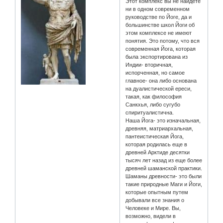
Этот комплекс вы не найдете
ни в одном современном
руководстве по Йоге, да и
большинстве школ Йоги об
этом комплексе не имеют
понятия. Это потому, что вся
современная Йога, которая
была экспортирована из
Индии- вторичная,
испорченная, но самое
главное- она либо основана
на дуалистической ереси,
такая, как философия
Санкхья, либо сугубо
спиритуалистична.
Наша Йога- это изначальная,
древняя, матриархальная,
пантеистическая Йога,
которая родилась еще в
древней Арктиде десятки
тысяч лет назад из еще более
древней шаманской практики.
Шаманы древности- это были
такие природные Маги и Йоги,
которые опытным путем
добывали все знания о
Человеке и Мире. Вы,
возможно, видели в