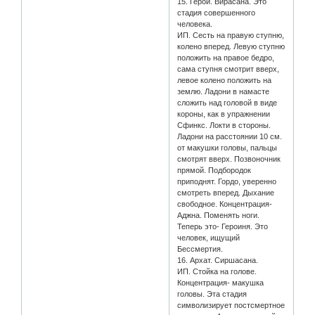
15. Герой. Вирасана. Это
стадия совершенного
человека.
ИП. Сесть на правую ступню,
колено вперед. Левую ступню
положить на правое бедро,
сама ступня смотрит вверх,
левое колено положить на
землю. Ладони в намасте
сложить над головой в виде
короны, как в упражнении
Сфинкс. Локти в стороны.
Ладони на расстоянии 10 см.
от макушки головы, пальцы
смотрят вверх. Позвоночник
прямой. Подбородок
приподнят. Гордо, уверенно
смотреть вперед. Дыхание
свободное. Концентрация-
Аджна. Поменять ноги.
Теперь это- Героиня. Это
человек, ищущий
Бессмертия.
16. Архат. Сиршасана.
ИП. Стойка на голове.
Концентрация- макушка
головы. Эта стадия
символизирует постсмертное