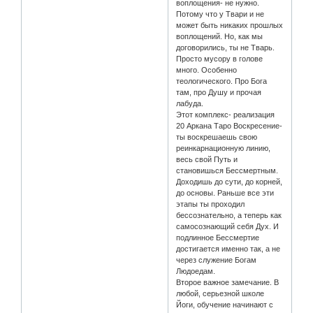
воплощения- не нужно.
Потому что у Твари и не
может быть никаких прошлых
воплощений. Но, как мы
договорились, ты не Тварь.
Просто мусору в голове
много. Особенно
теологического. Про Бога
там, про Душу и прочая
лабуда.
Этот комплекс- реализация
20 Аркана Таро Воскресение-
ты воскрешаешь свою
реинкарнационную линию,
весь свой Путь и
становишься Бессмертным.
Доходишь до сути, до корней,
до основы. Раньше все эти
этапы ты проходил
бессознательно, а теперь как
самосознающий себя Дух. И
подлинное Бессмертие
достигается именно так, а не
через служение Богам
Людоедам.
Второе важное замечание. В
любой, серьезной школе
Йоги, обучение начинают с