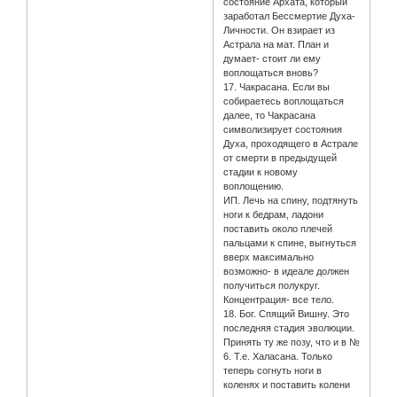
состояние Архата, который
заработал Бессмертие Духа-
Личности. Он взирает из
Астрала на мат. План и
думает- стоит ли ему
воплощаться вновь?
17. Чакрасана. Если вы
собираетесь воплощаться
далее, то Чакрасана
символизирует состояния
Духа, проходящего в Астрале
от смерти в предыдущей
стадии к новому
воплощению.
ИП. Лечь на спину, подтянуть
ноги к бедрам, ладони
поставить около плечей
пальцами к спине, выгнуться
вверх максимально
возможно- в идеале должен
получиться полукруг.
Концентрация- все тело.
18. Бог. Спящий Вишну. Это
последняя стадия эволюции.
Принять ту же позу, что и в №
6. Т.е. Халасана. Только
теперь согнуть ноги в
коленях и поставить колени