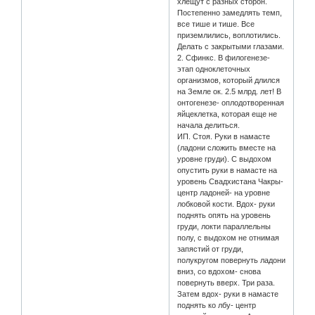
хлещут с разных сторон.
Постепенно замедлять темп,
все тише и тише. Все
приземлились, воплотились.
Делать с закрытыми глазами.
2. Сфинкс. В филогенезе-
этап одноклеточных
организмов, который длился
на Земле ок. 2.5 млрд. лет! В
онтогенезе- оплодотворенная
яйцеклетка, которая еще не
начала делиться.
ИП. Стоя. Руки в намасте
(ладони сложить вместе на
уровне груди). С выдохом
опустить руки в намасте на
уровень Свадхистана Чакры-
центр ладоней- на уровне
лобковой кости. Вдох- руки
поднять опять на уровень
груди, локти параллельны
полу, с выдохом не отнимая
запястий от груди,
полукругом повернуть ладони
вниз, со вдохом- снова
повернуть вверх. Три раза.
Затем вдох- руки в намасте
поднять ко лбу- центр