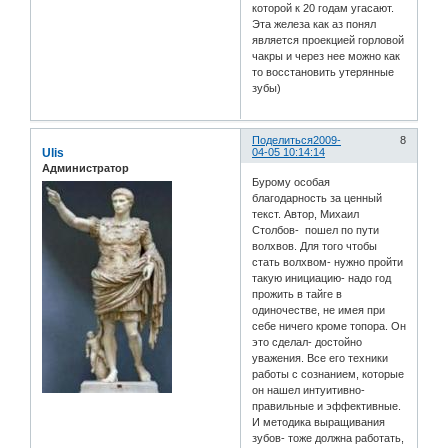
которой к 20 годам угасают.
Эта железа как аз понял
является проекцией горловой
чакры и через нее можно как
то восстановить утерянные
зубы)
Поделиться
2009-
8
Ulis
04-05 10:14:14
Администратор
Бурому особая
благодарность за ценный
текст. Автор, Михаил
Столбов- пошел по пути
волхвов. Для того чтобы
стать волхвом- нужно пройти
такую инициацию- надо год
прожить в тайге в
одиночестве, не имея при
себе ничего кроме топора. Он
это сделал- достойно
уважения. Все его техники
работы с сознанием, которые
он нашел интуитивно-
правильные и эффективные.
И методика выращивания
зубов- тоже должна работать,