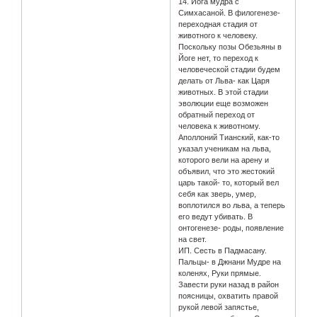
14. Йога мудра с
Симхасаной. В филогенезе-
переходная стадия от
животного к человеку.
Поскольку позы Обезьяны в
Йоге нет, то переход к
человеческой стадии будем
делать от Льва- как Царя
животных. В этой стадии
эволюции еще возможен
обратный переход от
человека к животному.
Аполлоний Тианский, как-то
указал ученикам на льва,
которого вели на арену и
объявил, что это жестокий
царь такой- то, который вел
себя как зверь, умер,
воплотился во льва, а теперь
его ведут убивать. В
онтогенезе- роды, появление
на свет.
ИП. Сесть в Падмасану.
Пальцы- в Джнани Мудре на
коленях, Руки прямые.
Завести руки назад в район
поясницы, охватить правой
рукой левой запястье,