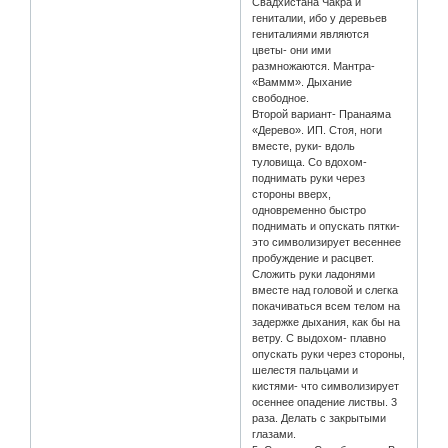
Свадхистана Чакра и
гениталии, ибо у деревьев
гениталиями являются
цветы- они ими
размножаются. Мантра-
«Ваммм». Дыхание
свободное.
Второй вариант- Пранаяма
«Дерево». ИП. Стоя, ноги
вместе, руки- вдоль
туловища. Со вдохом-
поднимать руки через
стороны вверх,
одновременно быстро
поднимать и опускать пятки-
это символизирует весеннее
пробуждение и расцвет.
Сложить руки ладонями
вместе над головой и слегка
покачиваться всем телом на
задержке дыхания, как бы на
ветру. С выдохом- плавно
опускать руки через стороны,
шелестя пальцами и
кистями- что символизирует
осеннее опадение листвы. 3
раза. Делать с закрытыми
глазами.