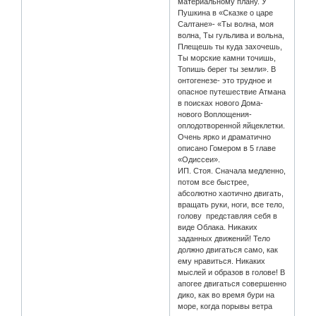
материальному плану. У
Пушкина в «Сказке о царе
Салтане»- «Ты волна, моя
волна, Ты гульлива и вольна,
Плещешь ты куда захочешь,
Ты морские камни точишь,
Топишь берег ты земли». В
онтогенезе- это трудное и
опасное путешествие Атмана
в поисках нового Дома-
нового Воплощения-
оплодотворенной яйцеклетки.
Очень ярко и драматично
описано Гомером в 5 главе
«Одиссеи».
ИП. Стоя. Сначала медленно,
потом все быстрее,
абсолютно хаотично двигать,
вращать руки, ноги, все тело,
голову представляя себя в
виде Облака. Никаких
заданных движений! Тело
должно двигаться само, как
ему нравиться. Никаких
мыслей и образов в голове! В
апогее двигаться совершенно
дико, как во время бури на
море, когда порывы ветра