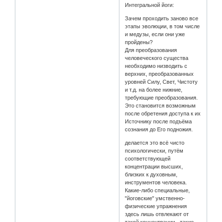
Интегральной йоги:
Зачем проходить заново все
этапы эволюции, в том числе
и медузы, если они уже
пройдены?
Для преобразования
человеческого существа
необходимо низводить с
верхних, преобразованных
уровней Силу, Свет, Чистоту
и т.д. на более нижние,
требующие преобразования.
Это становится возможным
после обретения доступа к их
Источнику после подъёма
сознания до Его подножия.
делается это всё чисто
психологически, путём
соответствующей
концентрации высших,
близких к духовным,
инструментов человека.
Какие-либо специальные,
"йоговские" умственно-
физические упражнения
здесь лишь отвлекают от