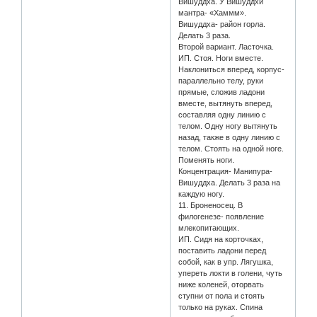
Вишуддха. У Вишуддхи
мантра- «Хаммм».
Вишуддха- район горла.
Делать 3 раза.
Второй вариант. Ласточка.
ИП. Стоя. Ноги вместе.
Наклониться вперед, корпус-
параллельно телу, руки
прямые, сложив ладони
вместе, вытянуть вперед,
составляя одну линию с
телом. Одну ногу вытянуть
назад, также в одну линию с
телом. Стоять на одной ноге.
Поменять ноги.
Концентрация- Манипура-
Вишуддха. Делать 3 раза на
каждую ногу.
11. Броненосец. В
филогенезе- появление
млекопитающих.
ИП. Сидя на корточках,
поставить ладони перед
собой, как в упр. Лягушка,
упереть локти в голени, чуть
ниже коленей, оторвать
ступни от пола и стоять
только на руках. Спина