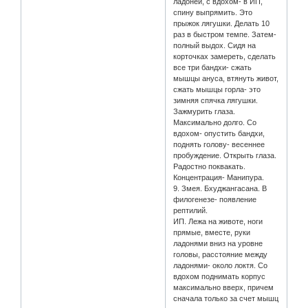
ладоней, с вдохом- в ИП,
спину выпрямить. Это
прыжок лягушки. Делать 10
раз в быстром темпе. Затем-
полный выдох. Сидя на
корточках замереть, сделать
все три бандхи- сжать
мышцы ануса, втянуть живот,
сжать мышцы горла- это
зимняя спячка лягушки.
Зажмурить глаза.
Максимально долго. Со
вдохом- опустить бандхи,
поднять голову- весеннее
пробуждение. Открыть глаза.
Радостно поквакать.
Концентрация- Манипура.
9. Змея. Бхуджангасана. В
филогенезе- появление
рептилий.
ИП. Лежа на животе, ноги
прямые, вместе, руки
ладонями вниз на уровне
головы, расстояние между
ладонями- около локтя. Со
вдохом поднимать корпус
максимально вверх, причем
сначала только за счет мышц