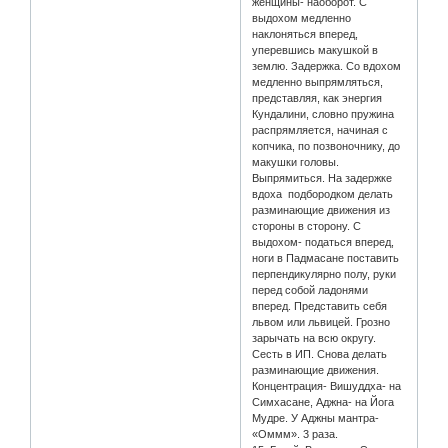
женщины- наоборот. С
выдохом медленно
наклоняться вперед,
уперевшись макушкой в
землю. Задержка. Со вдохом
медленно выпрямляться,
представляя, как энергия
Кундалини, словно пружина
распрямляется, начиная с
копчика, по позвоночнику, до
макушки головы.
Выпрямиться. На задержке
вдоха подбородком делать
разминающие движения из
стороны в сторону. С
выдохом- податься вперед,
ноги в Падмасане поставить
перпендикулярно полу, руки
перед собой ладонями
вперед. Представить себя
львом или львицей. Грозно
зарычать на всю округу.
Сесть в ИП. Снова делать
разминающие движения.
Концентрация- Вишуддха- на
Симхасане, Аджна- на Йога
Мудре. У Аджны мантра-
«Оммм». 3 раза.