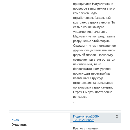
принципами Нагуализма, в
процессе выполнения этого
комплекса надо
отрабатывать базальный
комплекс страха смерти. То
есть в конце каждого
упражнения, начиная с
Медузы - четко представить
разрушение этой формы.
Скажем - путем поедания ее
другим существом или иной
формой гибели. Поскольку
сознание при этом остается
неизменным, то на
бессознательном уровне
происходит перестройка
базальных структур
отвечающих за выживание
организма и страх смерти.
Страх Смерти постепенно
исчезает.
.
Поделиться
2008-
2
S-m
12-08 21:50:28
Участник
Кратко с позиции