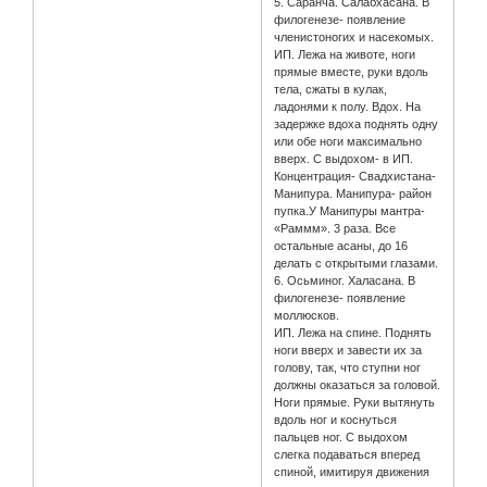
5. Саранча. Салабхасана. В
филогенезе- появление
членистоногих и насекомых.
ИП. Лежа на животе, ноги
прямые вместе, руки вдоль
тела, сжаты в кулак,
ладонями к полу. Вдох. На
задержке вдоха поднять одну
или обе ноги максимально
вверх. С выдохом- в ИП.
Концентрация- Свадхистана-
Манипура. Манипура- район
пупка.У Манипуры мантра-
«Раммм». 3 раза. Все
остальные асаны, до 16
делать с открытыми глазами.
6. Осьминог. Халасана. В
филогенезе- появление
моллюсков.
ИП. Лежа на спине. Поднять
ноги вверх и завести их за
голову, так, что ступни ног
должны оказаться за головой.
Ноги прямые. Руки вытянуть
вдоль ног и коснуться
пальцев ног. С выдохом
слегка подаваться вперед
спиной, имитируя движения