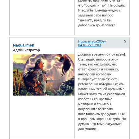
каким-то причинам считает,
что "сойдёт и так". Не сойдёт.
И если бы Вы-ещё-медуза
задавали себе вопрос
"зачем?", вряд ли бы
добрались до Человека.
Поделиться
2009-
5
Nagual.men
04-01 22:07:03
Администратор
Доброго времени суток всем!
Ulis, задаю вопрос в этой
теме, так как думаю, что
ответ кроется в техниках,
наподобии йоговских.
Интересует возможность
регенерации потерянных или
удаленных тканей организма.
Может кому-то из участников
известны конкретные
методики и примеры
исцеления? Аз желаю
восстановить два удаленных
в прошлом коренных зуба. Но
думаю, что тема актуальна
для многих...