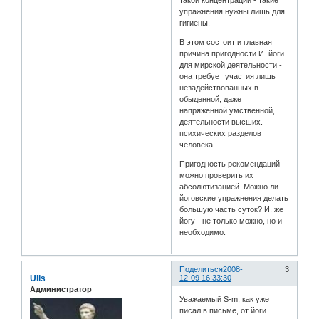
такой концентрации - такие
упражнения нужны лишь для
гигиены.
В этом состоит и главная
причина пригодности И. йоги
для мирской деятельности -
она требует участия лишь
незадействованных в
обыденной, даже
напряжённой умственной,
деятельности высших.
психических разделов
человека.
Пригодность рекомендаций
можно проверить их
абсолютизацией. Можно ли
йоговские упражнения делать
большую часть суток? И. же
йогу - не только можно, но и
необходимо.
Поделиться
2008-
3
Ulis
12-09 16:33:30
Администратор
Уважаемый S-m, как уже
писал в письме, от йоги