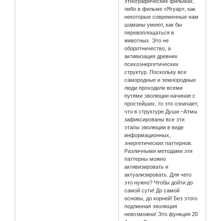
этнографических фильмах,
либо в фильме «Ягуар», как
некоторые современные нам
шаманы умеют, как бы
перевоплощаться в
животных. Это не
оборотничество, а
активизация древних
психоэнергетических
структур. Поскольку все
самородные и земнородные
люди проходили всеми
путями эволюции начиная с
простейших, то это означает,
что в структуре Души –Атмы
зафиксированы все эти
этапы эволюции в виде
информационных,
энергетических паттернов.
Различными методами эти
паттерны можно
активизировать и
актуализировать. Для чего
это нужно? Чтобы дойти до
самой сути! До самой
основы, до корней! Без этого
подлинная эволюция
невозможна! Это функция 20