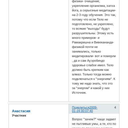
физики- очищение,
укрепление организма, хатха
йога, а серьезные медитации-
на 2-3 году обучения. Это так,
потому что если Тело не
подготовлено, не укреплено,
то всякие "выходы" будут
разрушительны. Этому есть
много примеров- и
Рамакришна и Вивекананда-
физикой почти не
занимались, только
медитировали- вот и померли
, да и сам Ауэробиндо
здоровье слабое имел. Тело
должно быть крепким как
алмаз. Только тогда можно
подключаться к "энергиям". К
тому же надо знать, что это
за "энергии" и какой у них
Источник.
Поделиться
2009-
4
Анастасия
01-24 00:07:40
Участник
Вопрос "зачем?" чаще задают
не пытливые умы, а те, кто по