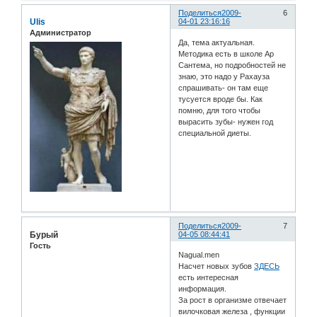
Поделиться
2009-
6
Ulis
04-01 23:16:16
Администратор
Да, тема актуальная.
Методика есть в школе Ар
Сантема, но подробностей не
знаю, это надо у Рахауза
спрашивать- он там еще
тусуется вроде бы. Как
помню, для того чтобы
вырасить зубы- нужен год
специальной диеты.
Поделиться
2009-
7
Бурый
04-05 08:44:41
Гость
Nagual.men
Насчет новых зубов
ЗДЕСЬ
есть интересная
информация.
За рост в организме отвечает
вилочковая железа , функции