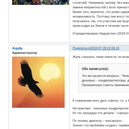
столетий). Например, киллер, без ма
лавина неприятностей у всех причаст
Кроме того, вероятно, что атаки сде
независимость. Поэтому они могут по
получалось так, что участник как бу
происходил на Земле в течение тыся
Отредактировано Nagual.men (2018-07
Aquila
Поделиться
2018-07-28 22:06:10
Администратор
Жаль слышать такие новости, но возм
Ulis написал(а):
Что же касается вопроса - "беж
дешевых - хондропротекторы, д
Проверенные советы принимаю
К сожалению могу дать советы, т.к. у
На практике - покупные хондропроте
Из тех процедур что делали – хорош
По твоему диагнозу – коксартроз …
Значит эта проблема сходна с такими