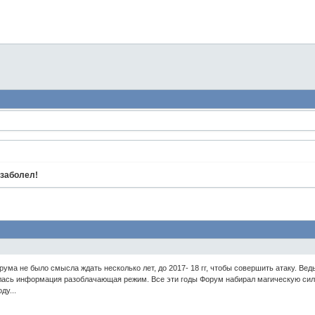
 заболел!
рума не было смысла ждать несколько лет, до 2017- 18 гг, чтобы совершить атаку. Вед
ась информация разоблачающая режим. Все эти годы Форум набирал магическую силу.
ду...