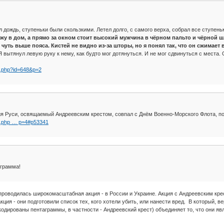
 дождь, ступеньки были скользкими. Летел долго, с самого верха, собрал все ступень
хожу в дом, а прямо за окном стоит высокий мужчина в чёрном пальто и чёрной 
уть выше пояса. Кистей не видно из-за шторы, но я понял так, что он сжимает в
 вытянул левую руку к нему, как будто мог дотянуться. И не мог сдвинуться с места. 
pic.php?id=648&p=2
ия Руси, освящаемый Андреевским крестом, совпал с Днём Военно-Морского Флота, по
pic.php … p=4#p53341
ограмма!
м проводилась широкомасштабная акция - в России и Украине. Акция с Андреевским кре
ция - они подготовили список тех, кого хотели убить, или нанести вред. В который, в
акодированы пентаграммы, в частности - Андреевский крест) объединяет то, что они 