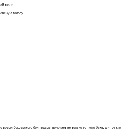
ой ткани.
 свежую голову
 время боксерского боя травмы получает не только тот кого бьют, а и тот кто