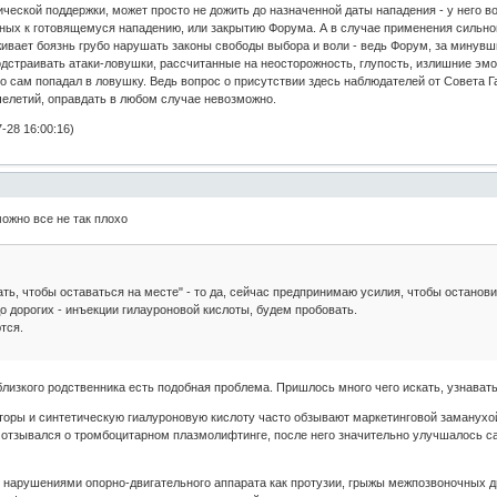
гической поддержки, может просто не дожить до назначенной даты нападения - у него 
ных к готовящемуся нападению, или закрытию Форума. А в случае применения сильной
рживает боязнь грубо нарушать законы свободы выбора и воли - ведь Форум, за минувш
дстраивать атаки-ловушки, рассчитанные на неосторожность, глупость, излишние эмо
дто сам попадал в ловушку. Ведь вопрос о присутствии здесь наблюдателей от Совета Г
челетий, оправдать в любом случае невозможно.
-28 16:00:16)
ожно все не так плохо
ать, чтобы оставаться на месте" - то да, сейчас предпринимаю усилия, чтобы останов
о дорогих - инъекции гилауроновой кислоты, будем пробовать.
тся.
 близкого родственника есть подобная проблема. Пришлось много чего искать, узнавать
кторы и синтетическую гиалуроновую кислоту часто обзывают маркетинговой заманухо
о отзывался о тромбоцитарном плазмолифтинге, после него значительно улучшалось с
 нарушениями опорно-двигательного аппарата как протузии, грыжы межпозвоночных ди