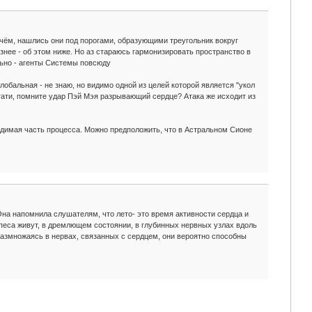
чём, нашлись они под порогами, образующими треугольник вокруг
знее - об этом ниже. Но аз стараюсь гармонизировать пространство в
льно - агенты Системы повсюду
обальная - не знаю, но видимо одной из целей которой является "укол
Кстати, помните удар Пэй Мэя разрывающий сердце? Атака же исходит из
видимая часть процесса. Можно предположить, что в Астральном Сионе
на напомнила слушателям, что лето- это время активности сердца и
ерпеса живут, в дремлющем состоянии, в глубинных нервных узлах вдоль
Размножаясь в нервах, связанных с сердцем, они вероятно способны