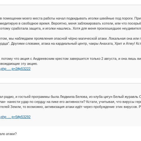
 в помещении моего места работы начал подкидывать иголки швейные под пороги. При
 медитирую в свободное время. Вероятно, меня заблокировать хотели, или что посерьё
поэтому сработала защита, и иголки нашлись. Хотя для меня произошедшее неудивите
етом, мы наблюдаем проявления опасной чёрно магической атаки. Локальная она или гл
ердца". Другими словами, атака на кардиальный центр, чакры Анахата, Хрит и Атму! 
 потому что акция с Андреевским крестом завершится только 2 августа, и она лишь 
овождающие эту акцию.
pic.php … p=2#p53222
л радио, и гостьей программы была Людмила Белова, из клуба цигун Белый журавль О
лан- нанести удар по сердцу на пике его активности? Кстати, учитывая, что вирусы г
телей Земли, то возможно, активизация атаки идёт через пробуждение этих вирусов. 
pic.php … p=5#p53292
ало атаки?