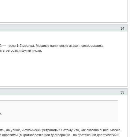
34
ой — через 1-2 месяца. Мощные панические атаки, психосоматика,
 с эгрегорами шутки плохи.
35
у.
ь, на улице, и физически устранить? Потому что, как сказано выше, магию
 обратимы (в краткосрочке или долгосрочке - на протяжении десятилетий и