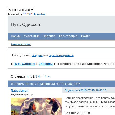
Powered by
Translate
Путь Одиссея
Форум
Участники
Правила
Регистрация
Войти
Активные темы
Привет, Гость!
Войдите
или
зарегистрируйтесь
.
»
Путь Одиссея
»
Здоровье
»
Я почему-то так и подозревал, что ты
Страница:
«
1
2
3
4
…
7
»
Я почему-то так и подозревал, что ты заболел!
Nagual.men
Поделиться
2018-07-25 18:46:25
Администратор
Логично предположить, что врагам Фо
том числе раскрещенных. Публиковал
результат материализовался в этом го
События 2012-13 гг...