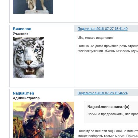
Вячеслав
Поделиться
2018-07-27 15:41:40
Участник
Ulis, желаю исцеления!
Помню, Аз дома произнес речь отрече
головокружения. Жизнь казалась адом
Nagual.men
Поделиться
2018-07-28 15:46:24
Администратор
Nagual.men написал(а):
Логично предположить, что враг
Почему за все эти годы они не попыт
может побороть только магия. Привыч