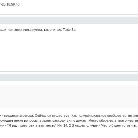
-25 18:58:40)
ащитная энергетика нужна, так считаю. Тоже За.
 - создание эгрегора. Сейчас он существует как полуофициальное сообщество, не им
суждает некие вопросы, а затем расходится по домам. Место сбора есть, все о нем зн
ии - "Я иду приготовить вам место" Ин. 14. 2 В нашем случае - Место будем готовить