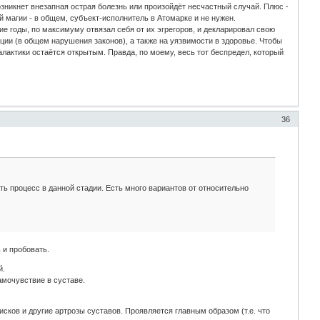
возникнет внезапная острая болезнь или произойдёт несчастный случай. Плюс -
 магии - в общем, субъект-исполнитель в Атомарке и не нужен.
ие годы, по максимуму отвязал себя от их эгрегоров, и декларировал свою
ции (в общем нарушения законов), а также на уязвимости в здоровье. Чтобы
алактики остаётся открытым. Правда, по моему, весь тот беспредел, который
36
ить процесс в данной стадии. Есть много вариантов от относительно
 и пробовать.
й.
амочувствие в суставе.
сков и другие артрозы суставов. Проявляется главным образом (т.е. что