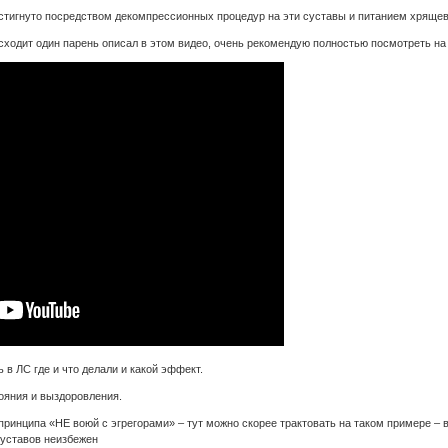
остигнуто посредством декомпрессионных процедур на эти суставы и питанием хрящев
сходит один парень описал в этом видео, очень рекомендую полностью посмотреть на
 в ЛС где и что делали и какой эффект.
яния и выздоровления.
принципа «НЕ воюй с эгрегорами» – тут можно скорее трактовать на таком примере – во
суставов неизбежен