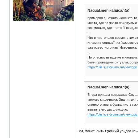
Nagual.men написал(а):
примерно с начала июня кто-то
места, где аз часто нахожусь и
тех местах, где часто бываю, 
...
Что в настоящее время, этим л
иглами в сердце", на "разрыв с
уже известного нам Источника.
...
Но опасность ещё не миновала,
были проведены ритуалы, сопр
https://ulis.liveforums.ru/viewto
Nagual.men написал(а):
Вчера пришла подсказка. Слуша
тонкого кишечника. Значит их п
спинного мозга большинства жи
вызвать его дисфункцию.
https://ulis.liveforums.ru/viewto
Вот, может быть
Русский
увидел нач