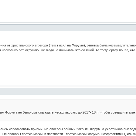
ния от христианского эгрегора (текст взял на Форуме), ответка была незамедлительн
 несколько лет, окружающие люди не понимали что со мной. Аз тогда сразу понял, что
ам Форума не было смысла ждать несколько лет, до 2017- 18 гг, чтобы совершить атак
ались использовать привычные способы войны? Закрыть Форум, а участников выследит
ные способы против магии, в частности - против магии Форума, неэффективны, или же