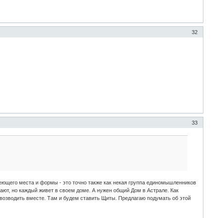
32
33
еющего места и формы - это точно также как некая группа единомышленников
ают, но каждый живет в своем доме. А нужен общий Дом в Астрале. Как
, возводить вместе. Там и будем ставить Щиты. Предлагаю подумать об этой