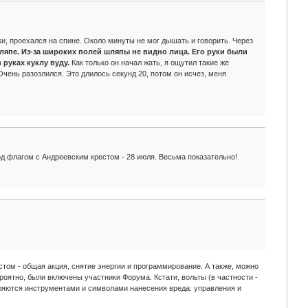
ки, проехался на спине. Около минуты не мог дышать и говорить. Через
шляпе. Из-за широких полей шляпы не видно лица. Его руки были
 руках куклу вуду.
Как только он начал жать, я ощутил такие же
Очень разозлился. Это длилось секунд 20, потом он исчез, меня
д флагом с Андреевским крестом - 28 июля. Весьма показательно!
стом - общая акция, снятие энергии и программирование. А также, можно
ероятно, были включены участники Форума. Кстати, вольты (в частности -
являются инструментами и символами нанесения вреда: управления и