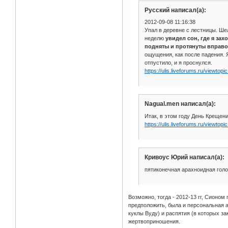
Русский написал(а):
2012-09-08 11:16:38
Упал в деревне с лестницы. Шел
неделю
увидел сон, где я за
подняты и протянуты вправо ч
ощущения, как после падения. Я
отпустило, и я проснулся.
https://ulis.liveforums.ru/viewto
Nagual.men написал(а):
Итак, в этом году День Крещен
https://ulis.liveforums.ru/viewto
Кривоус Юрий написал(а):
пятиконечная арахноидная гол
Возможно, тогда - 2012-13 гг, Сионо
предположить, была и персональная ак
куклы Вуду) и распятия (в которых з
жертвоприношения.