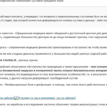
трофичекских изменениях суставно-хрящевой ткани
ой имел контакты, утверждает, что возврата к первоначальному состоянию буть не мо
а 3 стадии, при которой полностью деформируется головка сустава и дальше - либо п
о известно - Официальная медицина имеет обширный и достаточный арсенал для диагн
ать, подавляющее большинство докторов не до конца понимают причину этих нарушен
роса – современная медицина финансово ориентирована и построена так чтобы выжат
кие же или сходные диагнозы проявляются у большинства людей занятых сидячей рабо
A CAUSALIS
, причину причин
наиболее объективное обстоятельство приводящее к таким нарушениям –
это остато
и динамичской нагрузке в конкретной части опорно-двигательного аппара
дого человека это индивидуально в силу анатомических особенностей, т.е. в результат
чника, у другого нагрузка деформирует тазобедренный сустав.
монс - Миофасциальные боли и дисфункции в помощь, там очень много действительно
велл– ее наработки и исследования частично объясняют теорию акапунктурных точек в