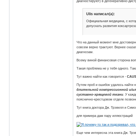
диагностируют) в дегенеративно-дис
Ulis написал(а):
Официальная медицина, с котор
допускать развития коксартроз
Что на данный момент мне достоверн
совсем верно трактуют. Вернее сказ
диагнозам.
Всему виной финансовая сторона воп
Такая проблема не у тебя одного. Та
Тут важно найти как говорится -
CAUS
Путем проб и ошибок удалось найти 
длительной компрессионной и/ил
суставно-хрящевой ткани
. У каж
пояснично-крестцовом отделе позвоно
Тут книга доктора Дж. Трэвелл и Си
для примера дам пару иллюстраций
Еще чем интересна эта книга Дж. Трэ