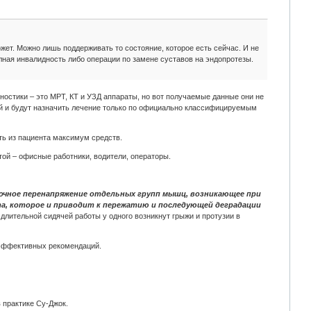
жет. Можно лишь поддерживать то состояние, которое есть сейчас. И не
олная инвалидность либо операции по замене суставов на эндопротезы.
остики – это МРТ, КТ и УЗД аппараты, но вот получаемые данные они не
ий и будут назначить лечение только по официально классифицируемым
ь из пациента максимум средств.
той – офисные работники, водители, операторы.
чное перенапряжение отдельных групп мышц, возникающее при
та, которое и приводит к пережатию и последующей деградации
е длительной сидячей работы у одного возникнут грыжи и протузии в
 эффективных рекомендаций.
 практике Су-Джок.