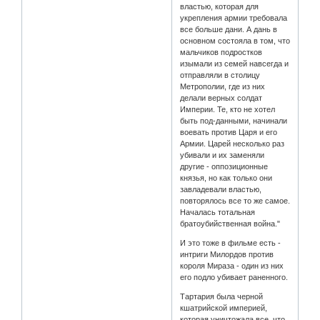
властью, которая для
укрепления армии требовала
все больше дани. А дань в
основном состояла в том, что
мальчиков подростков
изымали из семей навсегда и
отправляли в столицу
Метрополии, где из них
делали верных солдат
Империи. Те, кто не хотел
быть под-данными, начинали
воевать против Царя и его
Армии. Царей несколько раз
убивали и их заменяли
другие - оппозиционные
князья, но как только они
завладевали властью,
повторялось все то же самое.
Началась тотальная
братоубийственная война."
И это тоже в фильме есть -
интриги Милордов против
короля Мираза - один из них
его подло убивает раненного.
Тартария была черной
кшатрийской империей,
которая уничтожала все, что