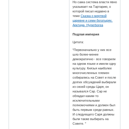
Но сама система власти явно
указывает на Тартарию, о
которой писал недавно в
теме
Сказка о мертвой
царевне и семи богатырях.
Арктида- Hyperborea
Подлая империя
Цитата:
"Первоначально у них все
шло более-менее
демократично - все говорили
на одном языке и имели одну
культуру. Князья наиболее
многочисленных племен
собирались на Совет и после
долгих обсуждений выбирали
из своей среды Царя, он
назывался Сар. Сар не
обладал каким-то
исключительными
полномочиями и должен был
быть первым среди равных.
И следующего Саря должны
были также выбирать на
Совете. "