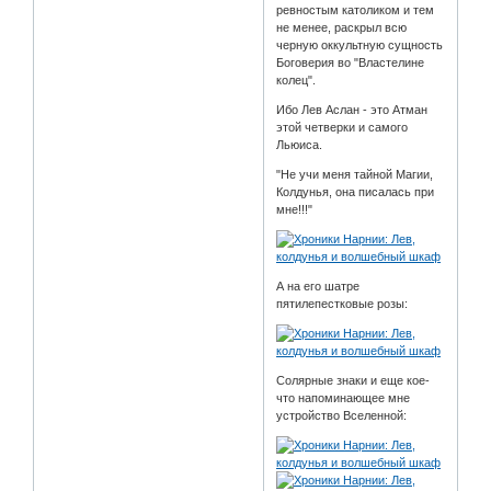
ревностым католиком и тем
не менее, раскрыл всю
черную оккультную сущность
Боговерия во "Властелине
колец".
Ибо Лев Аслан - это Атман
этой четверки и самого
Льюиса.
"Не учи меня тайной Магии,
Колдунья, она писалась при
мне!!!"
А на его шатре
пятилепестковые розы:
Солярные знаки и еще кое-
что напоминающее мне
устройство Вселенной: