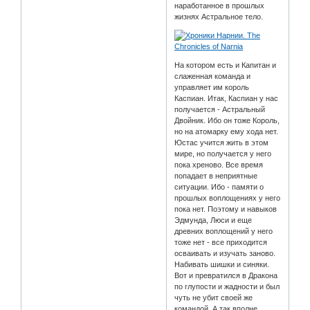
наработанное в прошлых
жизнях Астральное тело.
На котором есть и Капитан и
слаженная команда и
управляет им король
Каспиан. Итак, Каспиан у нас
получается - Астральный
Двойник. Ибо он тоже Король,
но на атомарку ему хода нет.
Юстас учится жить в этом
мире, но получается у него
пока хреново. Все время
попадает в неприятные
ситуации. Ибо - памяти о
прошлых воплощениях у него
пока нет. Поэтому и навыков
Эдмунда, Люси и еще
древних воплощений у него
тоже нет - все приходится
осваивать и изучать заново.
Набивать шишки и синяки.
Вот и превратился в Дракона
по глупости и жадности и был
чуть не убит своей же
командой. А так вполне