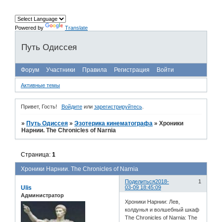
Powered by
Translate
Путь Одиссея
Форум
Участники
Правила
Регистрация
Войти
Активные темы
Привет, Гость!
Войдите
или
зарегистрируйтесь
.
»
Путь Одиссея
»
Эзотерика кинематографа
»
Хроники
Нарнии. The Chronicles of Narnia
Страница:
1
Хроники Нарнии. The Chronicles of Narnia
Поделиться
2018-
1
Ulis
03-09 18:45:09
Администратор
Хроники Нарнии: Лев,
колдунья и волшебный шкаф
The Chronicles of Narnia: The