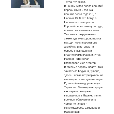
- атлантическая.
В нашем мире после событий
первой книги и фльма
прошло всего года 2-3, в
Нарнии 1300 лет. Когда в
Нарнии все почернело,
Королей снова затянуло туда,
помимо их желания и воли.
Там они в разрушенном
замке, где они короновались,
находят свои королевсие
атрибуты и вступают в
борьбу с нынешними
властителями Нарнии. Итак
Нарния - это Белая
Гипреборея и ее эгрегор.
В фильме первом власть там
захватила Кодунья Джадис,
здесь - некая патриархальная
милитаристская цивилизация.
И, на мой взгляд, речь идет о
Тартарии. Тельмарины вроде
как пираты, которые
высадились в Нарнию и в их
военном облачении есть
черты испанцев -
конкистадоров, самураев и
македонцев.