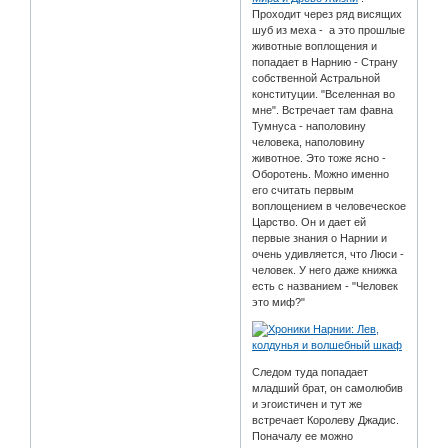
Проходит через ряд висящих
шуб из меха - а это прошлые
животные воплощения и
попадает в Нарнию - Страну
собственной Астральной
конституции. "Вселенная во
мне". Встречает там фавна
Тумнуса - наполовину
человека, наполовину
животное. Это тоже ясно -
Оборотень. Можно именно
его считать первым
воплощением в человеческое
Царство. Он и дает ей
первые знания о Нарнии и
очень удивляется, что Люси -
человек. У него даже книжка
есть с названием - "Человек
это миф?"
Следом туда попадает
младший брат, он самолюбив
и эгоистичен и тут же
встречает Королеву Джадис.
Поначалу ее можно