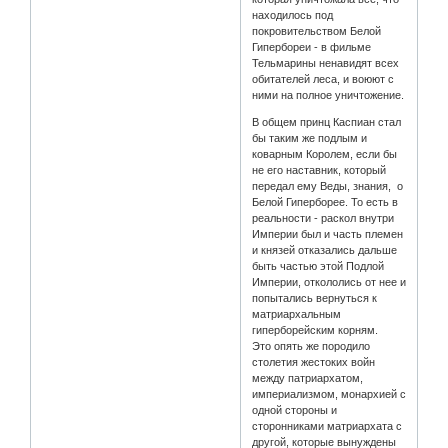
находилось под
покровительством Белой
Гипербореи - в фильме
Тельмарины ненавидят всех
обитателей леса, и воюют с
ними на полное уничтожение.
В общем принц Каспиан стал
бы таким же подлым и
коварным Королем, если бы
не его наставник, который
передал ему Веды, знания, о
Белой Гиперборее. То есть в
реальности - раскол внутри
Империи был и часть племен
и князей отказались дальше
быть частью этой Подлой
Империи, откололись от нее и
попытались вернуться к
матриархальным
гиперборейским корням.
Это опять же породило
столетия жестоких войн
между патриархатом,
империализмом, монархией с
одной стороны и
сторонниками матриархата с
другой, которые вынуждены