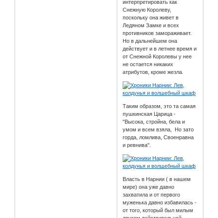
интерпретировать как
Снежную Королеву,
поскольку она живет в
Ледяном Замке и всех
противников замораживает.
Но в дальнейшем она
действует и в летнее время и
от Снежной Королевы у нее
не остается никаких
атрибутов, кроме жезла.
Таким образом, это та самая
пушкинская Царица -
"Высока, стройна, бела и
умом и всем взяла, Но зато
горда, ломлива, Своенравна
и ревнива".
Власть в Нарнии ( в нашем
мире) она уже давно
захватила и от первого
муженька давно избавилась -
от того, который был милым