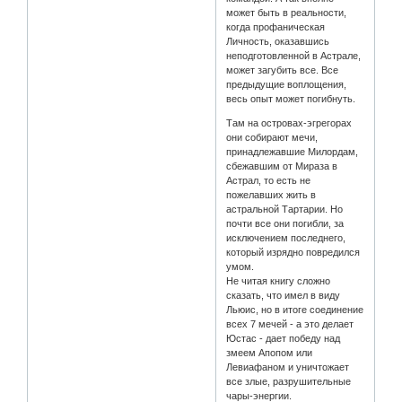
может быть в реальности,
когда профаническая
Личность, оказавшись
неподготовленной в Астрале,
может загубить все. Все
предыдущие воплощения,
весь опыт может погибнуть.
Там на островах-эгрегорах
они собирают мечи,
принадлежавшие Милордам,
сбежавшим от Мираза в
Астрал, то есть не
пожелавших жить в
астральной Тартарии. Но
почти все они погибли, за
исключением последнего,
который изрядно повредился
умом.
Не читая книгу сложно
сказать, что имел в виду
Льюис, но в итоге соединение
всех 7 мечей - а это делает
Юстас - дает победу над
змеем Апопом или
Левиафаном и уничтожает
все злые, разрушительные
чары-энергии.