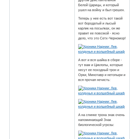
другом действительной
Белой Царицы, и который
ушел на войну и был грешен.
Теперь у нее есть вот такой
вот бородатый и лысый
карлик на посылках, он же
правит ее повозкой - ясно
дело, что это Сетх-Черномор!
А вот и вся шайка в сборе -
тут вам и Циклопы, которые
несут ее походный трон и
Орки, Минотавр и нетопыри и
вся прочая нечисть:
А на спинке трона знак очень
напоминающий Знак
биологической угрозы: