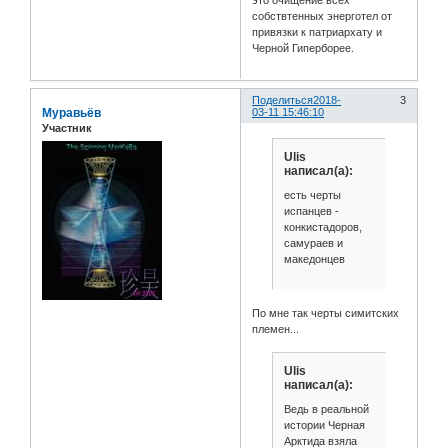
это очищение всех
собствтенных энерготел от
привязки к патриархату и
Черной Гиперборее.
Поделиться
2018-
3
Муравьёв
03-11 15:46:10
Участник
Ulis
написал(а):
есть черты
испанцев -
конкистадоров,
самураев и
македонцев
По мне так черты симитских
племен...
Ulis
написал(а):
Ведь в реальной
истории Черная
Арктида взяла