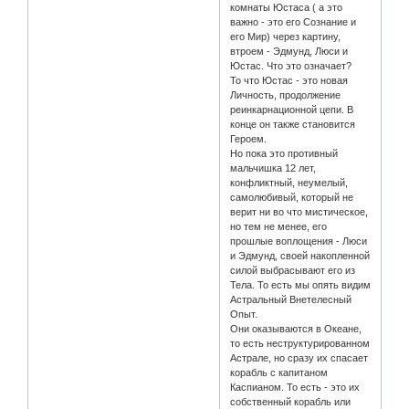
комнаты Юстаса ( а это
важно - это его Сознание и
его Мир) через картину,
втроем - Эдмунд, Люси и
Юстас. Что это означает?
То что Юстас - это новая
Личность, продолжение
реинкарнационной цепи. В
конце он также становится
Героем.
Но пока это противный
мальчишка 12 лет,
конфликтный, неумелый,
самолюбивый, который не
верит ни во что мистическое,
но тем не менее, его
прошлые воплощения - Люси
и Эдмунд, своей накопленной
силой выбрасывают его из
Тела. То есть мы опять видим
Астральный Внетелесный
Опыт.
Они оказываются в Океане,
то есть неструктурированном
Астрале, но сразу их спасает
корабль с капитаном
Каспианом. То есть - это их
собственный корабль или