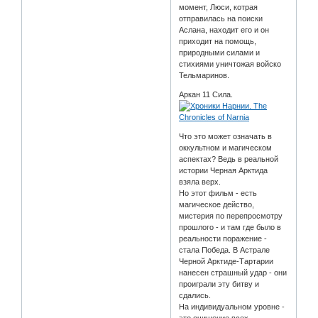
момент, Люси, котрая
отправилась на поиски
Аслана, находит его и он
приходит на помощь,
природными силами и
стихиями уничтожая войско
Тельмаринов.
Аркан 11 Сила.
Что это может означать в
оккультном и магическом
аспектах? Ведь в реальной
истории Черная Арктида
взяла верх.
Но этот фильм - есть
магическое действо,
мистерия по перепросмотру
прошлого - и там где было в
реальности поражение -
стала Победа. В Астрале
Черной Арктиде-Тартарии
нанесен страшный удар - они
проиграли эту битву и
сдались.
На индивидуальном уровне -