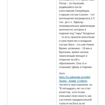
Питер - это Кшатрий,
родившийся после
уничтожения Гипербореи,
старшая сестра Сьюзен - это
воплощение матриархата 2-3
тыс. до н э. Эдмунд -
патриархальные цивилизации
античности, которые и
подпали под "чары" Колдуньи
- то есть приняли монотеизм
и христианство и младшая
сестра Люси - это уже Новое
Время, возможно - 19 век в
Британии, время начала
эмансипации женщин и
открытие путей к
образованию. Она то и
открывает Дверь в Нарнию.
Хотя
https://ru.wikipedia.org/wiki/
Льюис,_Клайв_Стейплз
числится христианином, но
"В пятнадцать лет он стал
атеистом, хотя позже
описывал свою юность как
состояние парадоксальной
«злости на Бога за не