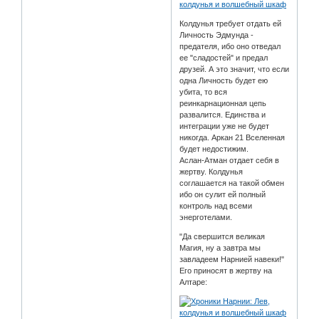
Колдунья требует отдать ей
Личность Эдмунда -
предателя, ибо оно отведал
ее "сладостей" и предал
друзей. А это значит, что если
одна Личность будет ею
убита, то вся
реинкарнационная цепь
развалится. Единства и
интеграции уже не будет
никогда. Аркан 21 Вселенная
будет недостижим.
Аслан-Атман отдает себя в
жертву. Колдунья
соглашается на такой обмен
ибо он сулит ей полный
контроль над всеми
энерготелами.
"Да свершится великая
Магия, ну а завтра мы
завладеем Нарнией навеки!"
Его приносят в жертву на
Алтаре: