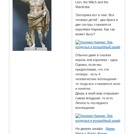
Lion, the Witch and the
Wardrobe
Эзотерика вот в чем. Все
четверо детей - два брата и
две сестры становятся
королями Нарнии. Как так
может быть?
Обычно даже в сказках
король или королева - одна.
Однако, если мы
предположим, что эти
четверо - есть 4
человеческих воплощения -
то тогда все становится ясно
и понятно.
Дверь в иной мир открывает
самая младшая- то есть
Личность последнего
воплощения:
На дверях шкафа -
Древо
Мира и Древо Жизни
.