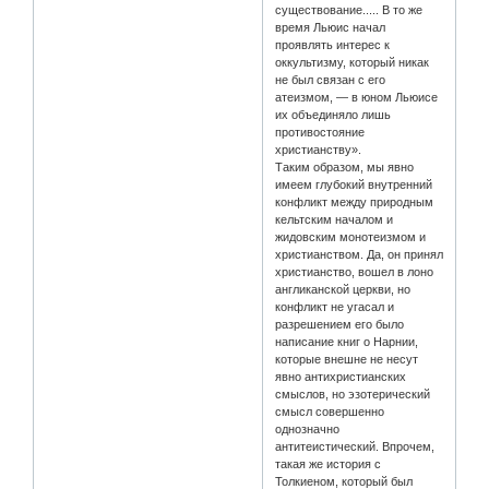
существование..... В то же
время Льюис начал
проявлять интерес к
оккультизму, который никак
не был связан с его
атеизмом, — в юном Льюисе
их объединяло лишь
противостояние
христианству».
Таким образом, мы явно
имеем глубокий внутренний
конфликт между природным
кельтским началом и
жидовским монотеизмом и
христианством. Да, он принял
христианство, вошел в лоно
англиканской церкви, но
конфликт не угасал и
разрешением его было
написание книг о Нарнии,
которые внешне не несут
явно антихристианских
смыслов, но эзотерический
смысл совершенно
однозначно
антитеистический. Впрочем,
такая же история с
Толкиеном, который был