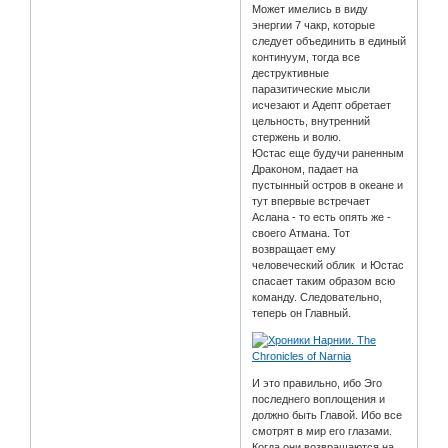
Может имелись в виду
энергии 7 чакр, которые
следует объединить в единый
континуум, тогда все
деструктивные
паразитические мысли
исчезают и Адепт обретает
цельность, внутренний
стержень и волю.
Юстас еще будучи раненным
Драконом, падает на
пустынный остров в океане и
тут впервые встречает
Аслана - то есть опять же -
своего Атмана. Тот
возвращает ему
человеческий облик и Юстас
спасает таким образом всю
команду. Следовательно,
теперь он Главный.
И это правильно, ибо Эго
последнего воплощения и
должно быть Главой. Ибо все
смотрят в мир его глазами.
Когда они возвращаются на