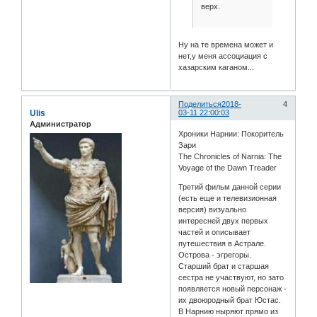
верх.
Ну на те времена может и
нет,у меня ассоциация с
хазарским каганом...
Поделиться
2018-
4
Ulis
03-11 22:00:03
Администратор
Хроники Нарнии: Покоритель
Зари
The Chronicles of Narnia: The
Voyage of the Dawn Treader
Третий фильм данной серии
(есть еще и телевизионная
версия) визуально
интересней двух первых
частей и описывает
путешествия в Астрале.
Острова - эгрегоры.
Старший брат и старшая
сестра не участвуют, но зато
появляется новый персонаж -
их двоюродный брат Юстас.
В Нарнию ныряют прямо из