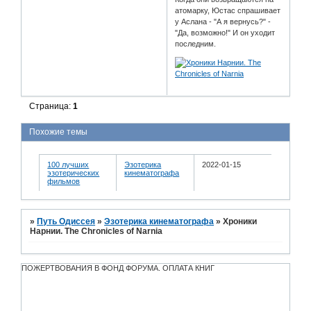
атомарку, Юстас спрашивает
у Аслана - "А я вернусь?" -
"Да, возможно!" И он уходит
последним.
Страница:
1
Похожие темы
100 лучших
Эзотерика
2022-01-15
эзотерических
кинематографа
фильмов
»
Путь Одиссея
»
Эзотерика кинематографа
»
Хроники
Нарнии. The Chronicles of Narnia
ПОЖЕРТВОВАНИЯ В ФОНД ФОРУМА. ОПЛАТА КНИГ