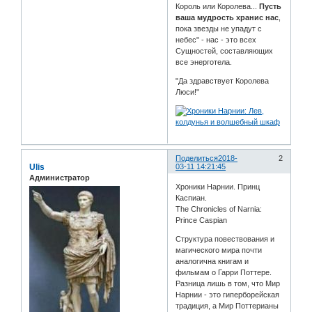
Король или Королева...
Пусть
ваша мудрость хранис нас
,
пока звезды не упадут с
небес" - нас - это всех
Сущностей, составляющих
все энерготела.
"Да здравствует Королева
Люси!"
Поделиться
2018-
2
Ulis
03-11 14:21:45
Администратор
Хроники Нарнии. Принц
Каспиан.
The Chronicles of Narnia:
Prince Caspian
Структура повествования и
магического мира почти
аналогична книгам и
фильмам о Гарри Поттере.
Разница лишь в том, что Мир
Нарнии - это гиперборейская
традиция, а Мир Поттерианы