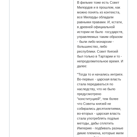
В фильме тоже есть Совет
Милордов и в прошлом, как
можно понять из контекста,
все Милорды обладали
равными правами. И, кстати,
в древней официальной
истории не было государств,
управляемых таким образом
- были либо монархии -
большинство, либо
республики. Совет Князей
был только в Тартарии и то -
непродолжительное время. И
далее:
"Тогда то и начались интриги.
Во-первых - царская власть
стала передаваться по
наследству, что не было
предусмотрено
"конституцией", тем более
что Советы князей не
собирались десятилетиями,
во-вторых - царская власть
стала употреблять подлые
методы, дабы сплотить
Империю - подбивать разные
дикие племена, которые жили