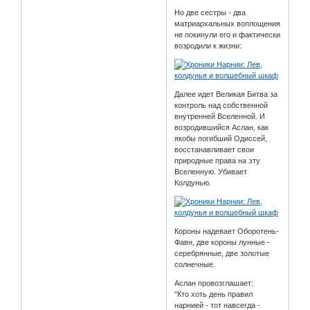
Но две сестры - два
матриархальных воплощения
не покинули его и фактически
возродили к жизни:
Далее идет Великая Битва за
контроль над собственной
внутренней Вселенной. И
возродившийся Аслан, как
якобы погибший Одиссей,
восстанавливает свои
природные права на эту
Вселенную. Убивает
Колдунью.
Короны надевает Оборотень-
Фавн, две короны лунные -
серебрянные, две золотые
солнечные.
Аслан провозглашает:
"Кто хоть день правил
нарнией - тот навсегда -