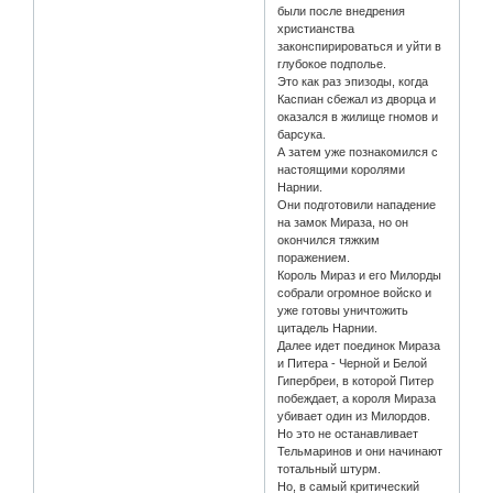
были после внедрения
христианства
законспирироваться и уйти в
глубокое подполье.
Это как раз эпизоды, когда
Каспиан сбежал из дворца и
оказался в жилище гномов и
барсука.
А затем уже познакомился с
настоящими королями
Нарнии.
Они подготовили нападение
на замок Мираза, но он
окончился тяжким
поражением.
Король Мираз и его Милорды
собрали огромное войско и
уже готовы уничтожить
цитадель Нарнии.
Далее идет поединок Мираза
и Питера - Черной и Белой
Гипербреи, в которой Питер
побеждает, а короля Мираза
убивает один из Милордов.
Но это не останавливает
Тельмаринов и они начинают
тотальный штурм.
Но, в самый критический