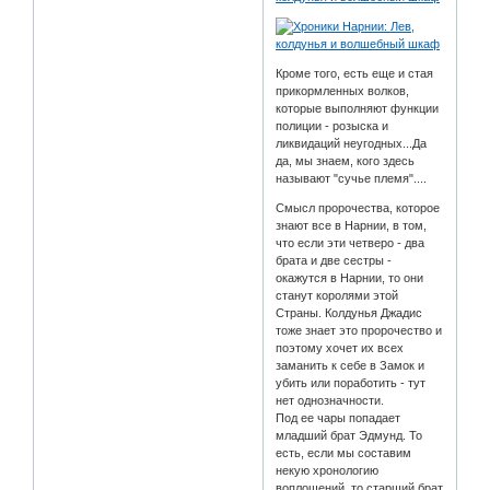
Кроме того, есть еще и стая
прикормленных волков,
которые выполняют функции
полиции - розыска и
ликвидаций неугодных...Да
да, мы знаем, кого здесь
называют "сучье племя"....
Смысл пророчества, которое
знают все в Нарнии, в том,
что если эти четверо - два
брата и две сестры -
окажутся в Нарнии, то они
станут королями этой
Страны. Колдунья Джадис
тоже знает это пророчество и
поэтому хочет их всех
заманить к себе в Замок и
убить или поработить - тут
нет однозначности.
Под ее чары попадает
младший брат Эдмунд. То
есть, если мы составим
некую хронологию
воплощений, то старший брат