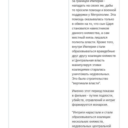
за границей Империи -
нападать на своих же, дабы
те просили помощи и военной
поддержки у Метрополии. Эта
помощь оказывалась только
в обмен на то, что сын Царя
становился наместником
данного княжества, а сам
местный князь лишался
полноты власти. Кроме того,
внутри Империи стали
образовываться враждебные
друг другу коалиции княжеств
и Центральная власть
манипулируя этими
коалициями старалась
уничтожать недовольных.
Это было строительство
"вертикали власти".
Именно этот период показан
в фильме - путем подлости,
убийств, отравлений и интриг
формируется монархия.
"Интриги нарастали и стали
образовываться коалиции
нескольких княжеств,
недовольных центральной