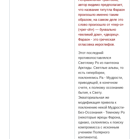
автор видимо предполагает,
что название титутла Фараон
произошло именно таким
образом, на самом деле это
слово произошло от «пер-о»
(«per-oh») — буквально
«великий дом», «дворец».
Фараон - это греческая
огласовка иероглифов.
Этот последний
противопоставлялся
Светлому Ро из пантеона
Арктиды. Светлые альвы, то
есть гипербореи,
поклонялись Ра - Мудрости,
приводящей, в конечном
счете, к полному осознанию
бытия, к Свету.
Экваториальная же
модификация привела к
поклонению некой Мудрости-
Без-Осознания - Темному Ро
(некоторые жрецы Фарона,
однако, склонялись к поиску
компромисса с исконным
учением Полярного
континента).