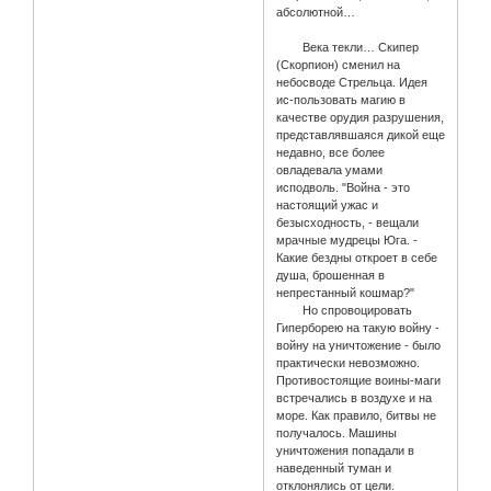
абсолютной…
Века текли… Скипер
(Скорпион) сменил на
небосводе Стрельца. Идея
ис-пользовать магию в
качестве орудия разрушения,
представлявшаяся дикой еще
недавно, все более
овладевала умами
исподволь. "Война - это
настоящий ужас и
безысходность, - вещали
мрачные мудрецы Юга. -
Какие бездны откроет в себе
душа, брошенная в
непрестанный кошмар?"
Но спровоцировать
Гиперборею на такую войну -
войну на уничтожение - было
практически невозможно.
Противостоящие воины-маги
встречались в воздухе и на
море. Как правило, битвы не
получалось. Машины
уничтожения попадали в
наведенный туман и
отклонялись от цели.