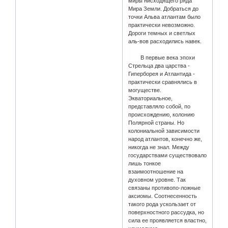
миры нисходящего ряда
Мира Земли. Добраться до
точки Альва атлантам было
практически невозможно.
Дороги темных и светлых
аль-вов расходились навек.
В первые века эпохи
Стрельца два царства -
Гиперборея и Атлантида -
практически сравнялись в
могуществе.
Экваториальное,
представляло собой, по
происхождению, колонию
Полярной страны. Но
колониальной зависимости
народ атлантов, конечно же,
никогда не знал. Между
государствами существовало
лишь тонкое
взаимоотношение на
духовном уровне. Так
связаны противопо-ложные
аксиомы. Соотнесенность
такого рода ускользает от
поверхностного рассудка, но
сила ее проявляется властно,