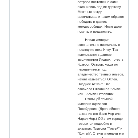
острова постепенно сами
склонились под их державу.
Местные вожди
рассчитывали таким образом
победить в давних
междоусобицах. Иные даже
покупали подданство.
Новая империя
окончательно сложилась в
последние века Инку. Так
именовался в давние
тысячелетия Индрик, то есть
Козерог. Остров, когда он
перешел весь под
владычество темных альвов,
начал называться Отлен.
Позднее АтЛант. Это
означало Отпавшая Земля
или - Земля Отпавших.
Столицей темной
империи сделался
Посейдонис. (Древнейшее
название его было Нор или
Нарал-Нор.) Об этом городе
говорится подробно в
диалогах Платона "Тимей" и
"Критий". Стены и каналы его