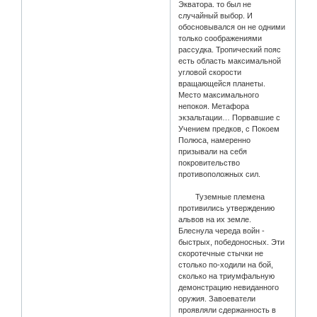
Экватора. то был не
случайный выбор. И
обосновывался он не одними
только соображениями
рассудка. Тропический пояс
есть область максимальной
угловой скорости
вращающейся планеты.
Место максимального
непокоя. Метафора
экзальтации… Порвавшие с
Учением предков, с Покоем
Полюса, намеренно
призывали на себя
покровительство
противоположных сил.
Туземные племена
противились утверждению
альвов на их земле.
Блеснула череда войн -
быстрых, победоносных. Эти
скоротечные стычки не
столько по-ходили на бой,
сколько на триумфальную
демонстрацию невиданного
оружия. Завоеватели
проявляли сдержанность в