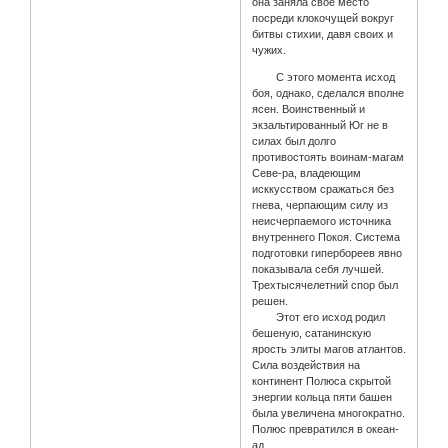
она заняла свое место
посреди клокочущей вокруг
битвы стихии, давя своих и
чужих.
С этого момента исход
боя, однако, сделался вполне
ясен. Воинственный и
экзальтированный Юг не в
силах был долго
противостоять воинам-магам
Севе-ра, владеющим
исккусством сражаться без
гнева, черпающим силу из
неисчерпаемого источника
внутреннего Покоя. Система
подготовки гипербореев явно
показывала себя лучшей.
Трехтысячелетний спор был
решен.
Этот его исход родил
бешеную, сатанинскую
ярость элиты магов атлантов.
Сила воздействия на
континент Полюса скрытой
энергии кольца пяти башен
была увеличена многократно.
Полюс превратился в океан-
ад…