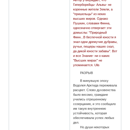
Автор утверждает, что
Гиперборейцы- Альвы- не
коренные жители Земли, а
"пришельцы" из неких
высших миров. Однако
Пушкин, словами Финна,
однозначно отвергает эти
домыслы: "Природный
Финн...В беспечной юности я
знал одни дремучие дубравы,
ручьи, пещеры наших скал,
да дикой юности забавы". Вот
и все Знание- ни о каких
"Высших мирах" не
упоминается. Ulis
РАЗРЫВ
В минувшую эпоху
Водолея Арктида переживала
расцвет. Слово духовенства
было весомо, граждане
учились отрешенному
созерцанию, и это сообщало
им такую внутреннюю
устойчивость, которая
обеспечивала успех любых
дел.
Но души некоторых