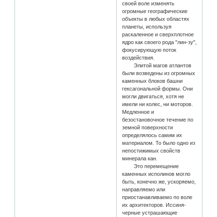
своей воле изменять
огромные географические
объекты в любых областях
планеты, используя
раскаленное и сверхплотное
ядро как своего рода "лин-зу",
фокусирующую поток
воздействия.
Элитой магов атлантов
были возведены из огромных
каменных блоков башни
гексагональной формы. Они
могли двигаться, хотя не
имели ни колес, ни моторов.
Медленное и
безостановочное течение по
земной поверхности
определялось самим их
материалом. То было одно из
непостижимых свойств
минерала кан.
Это перемещение
каменных исполинов могло
быть, конечно же, ускоряемо,
направляемо или
приостанавливаемо по воле
их архитекторов. Иссиня-
черные устрашающие