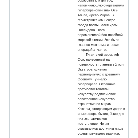
образовывали фигуру,
напоминаюшую очертаниями
гиперборейский знак Ось,
Альва, Древо Миров. В
геометрическом центре
города возвышался храм
Посейдона - бога
переменчивой бес-покойной
морской стихии. Это было
главное место магических
операций атлантов.
Гигантский иероглиф
Оси, нанесенный на
поверхность планеты вблизи
Экватора, означал
перпендикуляр к древнему
Осевому Туннелю
гипербореев. Отпавшие
противопоставляли
искусству родичей свое
собственное искусство
странствия по мирам.
Ключом, отпирающим двери в
иные сферы бытия, было для
них экстатическое
исступление. Но им
оказывались доступны лишь
сферы меньшего радиуса,