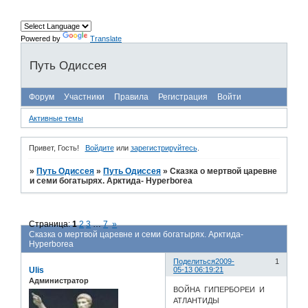
Powered by
Translate
Путь Одиссея
Форум
Участники
Правила
Регистрация
Войти
Активные темы
Привет, Гость!
Войдите
или
зарегистрируйтесь
.
»
Путь Одиссея
»
Путь Одиссея
»
Сказка о мертвой царевне
и семи богатырях. Арктида- Hyperborea
Страница:
1
2
3
…
7
»
Сказка о мертвой царевне и семи богатырях. Арктида-
Hyperborea
Поделиться
2009-
1
Ulis
05-13 06:19:21
Администратор
ВОЙНА ГИПЕРБОРЕИ И
АТЛАНТИДЫ