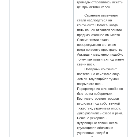
громады отправились искать
центры активных зон.
Странные изменения
стали наблюдаться на
континенте Полюса, когда
пять башен атлантов заняли
предназначенное им место.
Стихия земли стала
перерождаться в стихию
воды по всему пространству
Арктиды - медленно, подобно
то-му, как плавится под огнем
свечи воск.
Полярный континент
постепенно исчезал с лица
Земли. Клубящийся туман
покрыл его весь.
Перерождение шло особенно
быстро на побережьях.
Крупные строения городов
рушились под собственной
тяжестью, утрачивая опору.
Дико разлились озера и реки.
Бешено ускоряясь,
чудовищные потоки несли
кружащиеся обломки и
уцелевших людей в