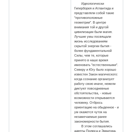
Идеологически
Гиперборея и Атлантида и
представляли собой такие
"противоположные
геометрии". В центре
внимания той и другой
цивилизации были магия.
Лучшие умы посвящали
жизнь исследованиям
скрытой энергии бытия -
более фундаментальной
Силы, чем те, которые
принято в наше время
именовать "естественными".
Северу и Югу было хорошо
известен Закон магического:
когда сознание организует
работу свою иначе, нежели
диктуют повседневные
обстоятельства, - новые
возможности открываются
человеку. Отбрось
ориентацию на обыденное - и
ум окажется чуток на
незамечаемые ранее
закономерности бытия.
В этом соглашались
адепты Полюса и Экватора.