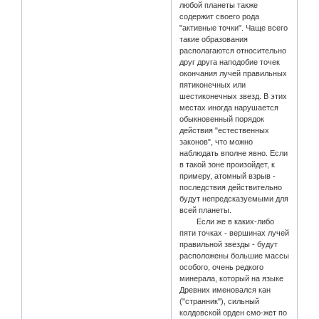
любой планеты также
содержит своего рода
"активные точки". Чаще всего
такие образования
располагаются относительно
друг друга наподобие точек
окончания лучей правильных
пятиконечных или
шестиконечных звезд. В этих
местах иногда нарушается
обыкновенный порядок
действия "естественных
законов", что можно
наблюдать вполне явно. Если
в такой зоне произойдет, к
примеру, атомный взрыв -
последствия действительно
будут непредсказуемыми для
всей планеты.
Если же в каких-либо
пяти точках - вершинах лучей
правильной звезды - будут
расположены большие массы
особого, очень редкого
минерала, который на языке
Древних именовался кан
("странник"), сильный
колдовской орден смо-жет по