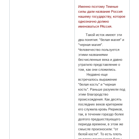
Именно поэтому Темные
силы дали название Россия
нашему государству, которое
однозначно должно
именоваться РАссия.
Такой исток имеют эти
два понятия: "белая магия" и
"черная магия".
Человечество пользуется
этими названиями
бесчисленные века и давно
утратило представление о
том, как они сложились.
Недавно еще
встречалось выражение
"белая кость" и "черная
кость". Раньше разумели под
этим благородство
происхождения. Как десять
последних веков критерием
его служила кровь Рюриков,
так, в течении гораздо более
долгого предшествующего
периода времени, в этом же
смысле произносили: "от
белой кости". То есть плоть