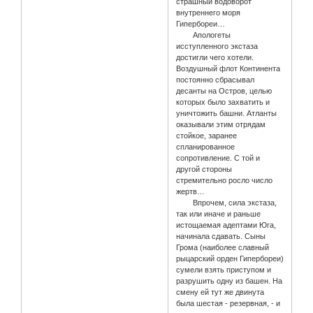
страшный водоворот
внутреннего моря
Гипербореи…
Апологеты
исступленного экстаза
достигли чего хотели.
Воздушный флот Континента
постоянно сбрасывал
десанты на Остров, целью
которых было захватить и
уничтожить башни. Атланты
оказывали этим отрядам
стойкое, заранее
спланированное
сопротивление. С той и
другой стороны
стремительно росло число
жертв…
Впрочем, сила экстаза,
так или иначе и раньше
истощаемая адептами Юга,
начинала сдавать. Сыны
Грома (наиболее славный
рыцарский орден Гипербореи)
сумели взять приступом и
разрушить одну из башен. На
смену ей тут же двинута
была шестая - резервная, - и