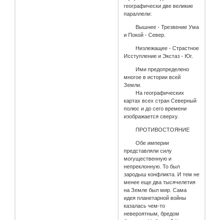
географически две великие
параллели:
Вышнее - Трезвение Ума
и Покой - Север.
Низлежащее - Страстное
Исступление и Экстаз - Юг.
Ими предопределено
многое в истории всей
Земли.
На географических
картах всех стран Северный
полюс и до сего времени
изображается сверху.
ПРОТИВОСТОЯНИЕ
Обе империи
представляли силу
могущественную и
непреклонную. То был
зародыш конфликта. И тем не
менее еще два тысячелетия
на Земле был мир. Сама
идея планетарной войны
казалась чем-то
невероятным, бредом