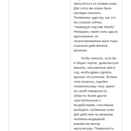
прогуляться по лезвию ножа.
Для этого им нужно было
наглядно показать
Полярному царству, как это
бы сказали сейчас,
"тикающую под ним бомбу".
Неведомо, какие силы ада их
вдохновляли, но
экзальтированные маги тьмы
отыскали действенное
решение.
Чтобы описать, хотя бы
в общих чертах, дьявольскую
машину, запущенную ими в
ход, необходимо сделать
краткое отступление. Всякое
тело космоса, подобно
человеческому телу, имеет
на своей поверхности
области, более других
чувствительные к
воздействиям, способным
разбудить глубинные силы.
Для действия на организм
человека медициной
выработан метод
акупунктуры. Поверхность