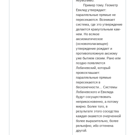
неумолимо.
Пример тому. Геометр
Евклид утверждает:
параллельные прямые не
пересекаются. Возникает
система, где это утверждение
делается краеугольным кам-
нем. Но всякое
аксиоматическое
(основополагающее)
утверждение рождает и
противоположную аксиому
уже бытием своим. Рано или
поздно появляется
Лобачевский, который
провозглашает:
параллельные прямые
пересекаются в
бесконечности… Системы
Лобачевского и Евклида
будут сосуществовать
неприкосновенно, а потому
мирно. Более того, в
результате этого соседства
каждая окажется очерченной
более выразительно, более
рельефно, ибо оттенена
другой.