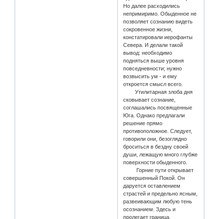
Но далее расходились
непримиримо. Обыденное не
позволяет сознанию видеть
сокровенное жизни,
констатировали иерофанты
Севера. И делали такой
вывод: необходимо
подняться выше уровня
повседневности; нужно
возвысить ум - и ему
откроется смысл всего.
Утилитарная злоба дня
сковывает сознание,
соглашались посвященные
Юга. Однако предлагали
решение прямо
противоположное. Следует,
говорили они, безоглядно
броситься в бездну своей
души, лежащую много глубже
поверхности обыденного.
Горние пути открывает
совершенный Покой. Он
даруется оставлением
страстей и предельно ясным,
развеивающим любую тень
осознанием. Здесь и
пролегает граница.