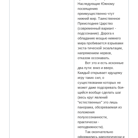
Наследующие Южному
посвящению
преимущественно чтут
нижний мир. Таинственное
Преисподнее Царство
(современный вариант -
подсознание). Дорога к
обладанию мощью нижнего
мира пробивается взрывами
экста-тической экзальтации,
напряжением нервов,
отказом осознавать.
Вот это и есть исконные
два пути: вниз и вверх.
Каждый открывает идущему
игру таких сил, о
существовании которых не
может даже подозревать боя-
щийся вообще сделать шаг
(весь круг явлений
"естественных" это лишь
панорама, обозреваемая из
положения
полуосознанности,
практически -
неподвижности).
Так окончательно
оформились идеологически и