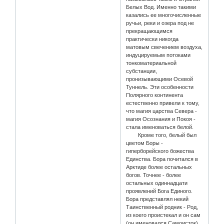
Белых Вод. Именно такими
казались ее многочисленные
ручьи, реки и озера под не
прекращающимся
практически никогда
матовым свечением воздуха,
индуцируемым потоками
тонкоматериальной
субстанции,
пронизывающими Осевой
Туннель. Эти особенности
Полярного континента
естественно привели к тому,
что магия царства Севера -
магия Осознания и Покоя -
стала именоваться белой.
Кроме того, белый был
цветом Боры -
гиперборейского божества
Единства. Бора почитался в
Арктиде более остальных
богов. Точнее - более
остальных одиннадцати
проявлений Бога Единого.
Бора представлял некий
Таинственный родник - Род,
из коего проистекал и он сам
(он именовался Самоисток),