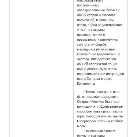
благодаря этому
постепенному
обескровливанию Разума с
обеих сторон и оказалась
возможной, в конечном
счете, война на уничтожение.
Атланты жаждали
противостояния с
предельным напряжением
сил. В этой борьбе
мерещился им источник
какого-то не виданного еще
экстаза. Для достижения
данной сверхэкзальтации
война должна была стать
вопросом жизни и смерти для
всего Острова и всего
Континента.
Полюс никогда не стал
бы стремиться разрушить
Остров. Мистики Экватора
понимали это. Единственным
способом повысить ставки в
игре, было для них заставить
Гиперборею пойти на крайние
меры.
Поклонники экстаза
безумно жаждали