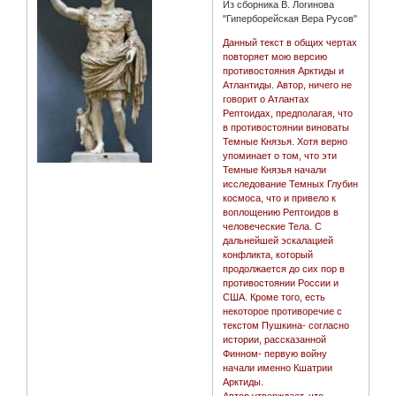
Из сборника В. Логинова
"Гиперборейская Вера Русов"
Данный текст в общих чертах
повторяет мою версию
противостояния Арктиды и
Атлантиды. Автор, ничего не
говорит о Атлантах
Рептоидах, предполагая, что
в противостоянии виноваты
Темные Князья. Хотя верно
упоминает о том, что эти
Темные Князья начали
исследование Темных Глубин
космоса, что и привело к
воплощению Рептоидов в
человеческие Тела. С
дальнейшей эскалацией
конфликта, который
продолжается до сих пор в
противостоянии России и
США. Кроме того, есть
некоторое противоречие с
текстом Пушкина- согласно
истории, рассказанной
Финном- первую войну
начали именно Кшатрии
Арктиды.