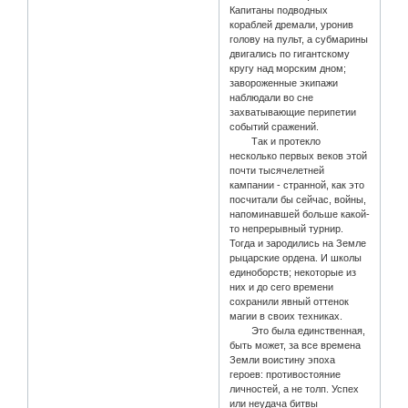
Капитаны подводных
кораблей дремали, уронив
голову на пульт, а субмарины
двигались по гигантскому
кругу над морским дном;
завороженные экипажи
наблюдали во сне
захватывающие перипетии
событий сражений.
Так и протекло
несколько первых веков этой
почти тысячелетней
кампании - странной, как это
посчитали бы сейчас, войны,
напоминавшей больше какой-
то непрерывный турнир.
Тогда и зародились на Земле
рыцарские ордена. И школы
единоборств; некоторые из
них и до сего времени
сохранили явный оттенок
магии в своих техниках.
Это была единственная,
быть может, за все времена
Земли воистину эпоха
героев: противостояние
личностей, а не толп. Успех
или неудача битвы