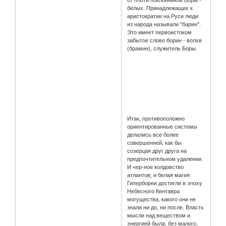
от плоти поклонников Боры -
белых. Принадлежащих к
аристократии на Руси люди
из народа называли "барин".
Это имеет первоистоком
забытое слово борин - волхв
(брамин), служитель Боры.
Опять слишком свободное
оперирование словами.
Почему же БАрин,
происходит от БОры? И где
связь между Борин и
Брамин?
Итак, противоположно
ориентированные системы
делались все более
совершенней, как бы
созерцая друг друга на
предпочтительном удалении.
И чер-ное колдовство
атлантов, и белая магия
Гипербореи достигли в эпоху
Небесного Кентавра
могущества, какого они не
знали ни до, ни после. Власть
мысли над веществом и
энергией была, без малого,