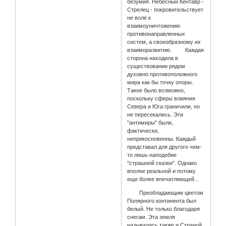
безумия. Небесный Кентавр -
Стрелец - покровительствует
не воле к
взаимоуничтожению
противонаправленных
систем, а своеобразному их
взаиморазвитию. Каждая
сторона находила в
существовании рядом
духовно противоположного
мира как бы точку опоры.
Такое было возможно,
поскольку сферы влияния
Севера и Юга граничили, но
не пересекались. Эти
"антимиры" были,
фактически,
неприкосновенны. Каждый
представал для другого чем-
то лишь наподобие
"страшной сказки". Однако
вполне реальной и потому
еще более впечатляющей...
Преобладающим цветом
Полярного континента был
белый. Не только благодаря
снегам. Эта земля
называлась также и Страной