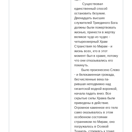
Существовал
единственный способ
остановить безумие.
Двенадцать высших
служителей Триединого Бога
должны были пожертвовать
жизнью, принести в жертву
великое чудо из чудес -
четырехмерный Храм
Странствия по Мирам - и
жизнь всех, кто в этот
момент был в храме, потому
что они отказывались его
покинуть.
Было произнесено Слово
- и белокаменная громада,
бесчисленные века па-
рившая неподвижно над
гигантской водной воронкой,
начала падать вниз. Все
скрытые силы Храма были
приведены в действие.
Огромное каменное его тело
само оказывалось в этом
особенном состоянии
странником по Мирам, оно
погружалось в Осевой
Туннель, стремясь к точке