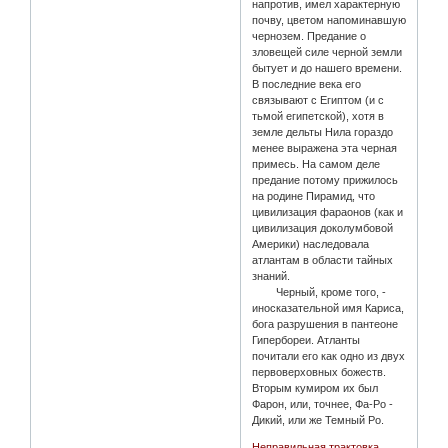
напротив, имел характерную
почву, цветом напоминавшую
чернозем. Предание о
зловещей силе черной земли
бытует и до нашего времени.
В последние века его
связывают с Египтом (и с
тьмой египетской), хотя в
земле дельты Нила гораздо
менее выражена эта черная
примесь. На самом деле
предание потому прижилось
на родине Пирамид, что
цивилизация фараонов (как и
цивилизация доколумбовой
Америки) наследовала
атлантам в области тайных
знаний.
Черный, кроме того, -
иносказательной имя Кариса,
бога разрушения в пантеоне
Гипербореи. Атланты
почитали его как одно из двух
первоверховных божеств.
Вторым кумиром их был
Фарон, или, точнее, Фа-Ро -
Дикий, или же Темный Ро.
Неправильная трактовка,