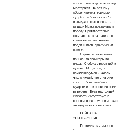
определялись дуэлью между
Мастерами. По-разному
оборачивалась воинская
судьба. То богатырям Света
выпадало торжествовать, то
рыцари Мрака праздновали
победу. Противостояние
государств не затрагивало,
кроме непосредственно
поединщиков, практически
никого.
Однако и такая война
приносила свои горькие
плоды. С обеих сторон гибли
лучшие. Медленно, но
неуклонно уменьшалось
число людей, чье слово на
советах было наиболее
мудрым и чьи решения были
выверены. Ведь настоящей
смелости сопутствует в
большинстве случаев и такая
же мудрость - отвага ума…
ВОЙНА НА
УНИЧТОЖЕНИЕ
По-видимому, именно