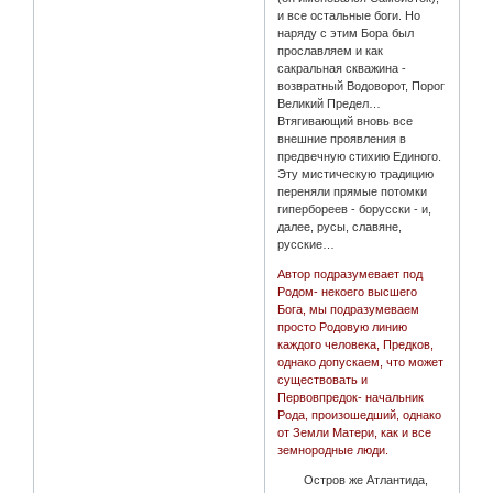
и все остальные боги. Но
наряду с этим Бора был
прославляем и как
сакральная скважина -
возвратный Водоворот, Порог
Великий Предел…
Втягивающий вновь все
внешние проявления в
предвечную стихию Единого.
Эту мистическую традицию
переняли прямые потомки
гипербореев - борусски - и,
далее, русы, славяне,
русские…
Автор подразумевает под
Родом- некоего высшего
Бога, мы подразумеваем
просто Родовую линию
каждого человека, Предков,
однако допускаем, что может
существовать и
Первовпредок- начальник
Рода, произошедший, однако
от Земли Матери, как и все
земнородные люди.
Остров же Атлантида,