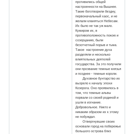
противились общей
настроенности на Вышнее.
Такие боготворили бездну,
первоначальный хаос, и не
желали кланяться Небесам.
Их было не так уж мало.
Кумиром их, в
противоположность покою и
созерцанию, были
безотчетный порыв и тьма.
Такое настроение духа
разделяли и несколько
влиятельных деятелей
государства. За это получили
они прозвание темные князья
и позднее - темные короли.
Духовное бунтарство их
вызрело к началу эпохи
Козерога. Оно проявилось в
том, что темные альвы
порвали со своей родиной и
ушли в изгнание.
Добровольное. Никто и
никаким образом их к этому
не побуждал.
Отвергнувшие своих
основали город на побережье
большого острова близ