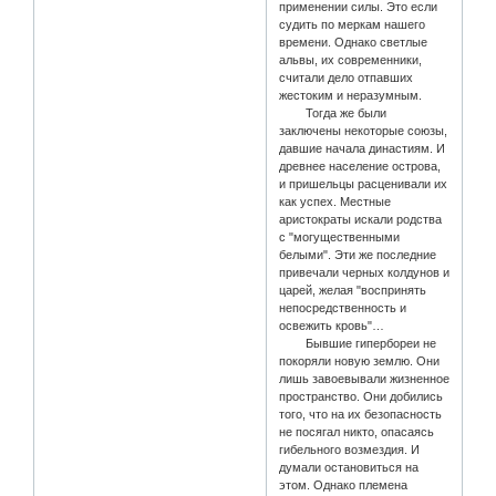
применении силы. Это если
судить по меркам нашего
времени. Однако светлые
альвы, их современники,
считали дело отпавших
жестоким и неразумным.
Тогда же были
заключены некоторые союзы,
давшие начала династиям. И
древнее население острова,
и пришельцы расценивали их
как успех. Местные
аристократы искали родства
с "могущественными
белыми". Эти же последние
привечали черных колдунов и
царей, желая "воспринять
непосредственность и
освежить кровь"…
Бывшие гипербореи не
покоряли новую землю. Они
лишь завоевывали жизненное
пространство. Они добились
того, что на их безопасность
не посягал никто, опасаясь
гибельного возмездия. И
думали остановиться на
этом. Однако племена