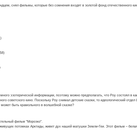
андцем, снял фильмы, которые без сомнения входят в золотой фонд отечественного кин
)
58)
)
 много эзотерической информации, поэтому можно предполагать, что Роу состоял в к
ого советского кино. Поскольку Роу снимал детские сказки, то идеологический отдел 
о может быть крамольного в волшебной сказке?
ательный фильм "Морозко".
е живущих потомках Арктиды, живет дух нашей матушки Земли-Геи. Этот фильм – белая