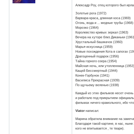
Алексадр Роу, отец которого был ирл
Золотые рога (1972)
Варвара-краса, длинная коса (1969)
Огонь, вода и ... медные трубы (1968)
Морозко (1964)
Королевство кривых зеркал (1963)
Вечера на хуторе близ Диканьки (1961
Хрустальный башмачок (1960)
Марья-искусница (1959)
Новые похождения Кота в сапогах (19
Драгоценный подарок (1956)
Тайна горного озера (1954)
Майская ночь, или утопленница (1953
Кащей Бессмертный (1944)
Конек-Горбунок (1941)
Василиса Прекрасная (1939)
По щучьему веленью (1938)
Каждый из этих фильмов несет очень
и работало под прикрытием официальн
фильмах ничего крамольного, ибо чт
Viator
написал:
Марина обратила внимание на замеч
Благодаря такой картине, в нас, нын
кого не впитывается , те твари).