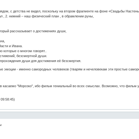
дом, с детства не видел, поскольку на втором фрагменте на фоне «Свадьбы Настеньк
рал , 2. нижний – наш физический план , в обрамлении руны,
оторый рассказывает о достижениях души,
на,
Насти и Ивана.
о которые о многом говорят..
достижений, безсмертной души.
 прохождения души для достижения её безсмертия.
стые эмоции - именно самородных человеков (тварям и нечеловекам эти простые само
в касаемо "Морозко", ибо фильм гениальный во всех смыслах. Возможно, что фильм у
09:58:45)
ы