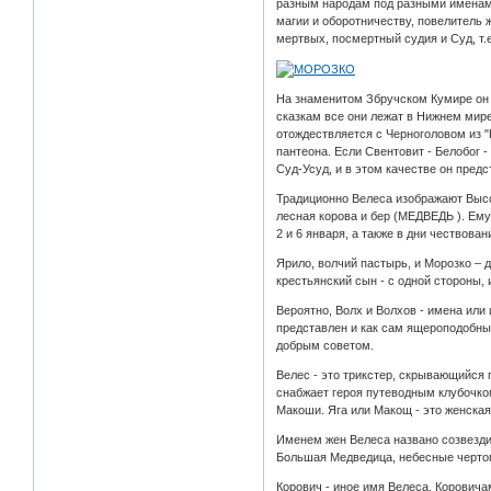
разным народам под разными именами:
магии и оборотничеству, повелитель ж
мертвых, посмертный судия и Суд, т
На знаменитом Збручском Кумире он 
сказкам все они лежат в Нижнем мире 
отождествляется с Черноголовом из "
пантеона. Если Свентовит - Белобог -
Суд-Усуд, и в этом качестве он предс
Традиционно Велеса изображают Высо
лесная корова и бер (МЕДВЕДЬ ). Ему 
2 и 6 января, а также в дни чествован
Ярило, волчий пастырь, и Морозко – 
крестьянский сын - с одной стороны, 
Вероятно, Волх и Волхов - имена или
представлен и как сам ящероподобный
добрым советом.
Велес - это трикстер, скрывающийся 
снабжает героя путеводным клубочком
Макоши. Яга или Макощ - это женская
Именем жен Велеса названо созвездие
Большая Медведица, небесные чертог
Корович - иное имя Велеса. Коровича