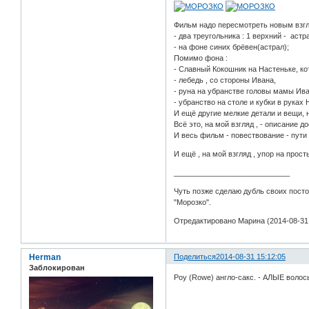
Фильм надо пересмотреть новым взгля
- два треугольника : 1 верхний - аст
- на фоне синих брёвен(астрал);
Помимо фона :
- Славный Кокошник на Настеньке, к
- лебедь , со стороны Ивана,
- руна на убранстве головы мамы Ива
- убранство на столе и кубки в руках 
И ещё другие мелкие детали и вещи, н
Всё это, на мой взгляд , - описание 
И весь фильм - повествование - пути
И ещё , на мой взгляд , упор на про
____________________________
Чуть позже сделаю дубль своих посто
"Морозко".
Отредактировано Марина (2014-08-31 
Herman
Поделиться
2014-08-31 15:12:05
Заблокирован
Роу (Rowe) англо-сакс. - АЛЫЕ волос