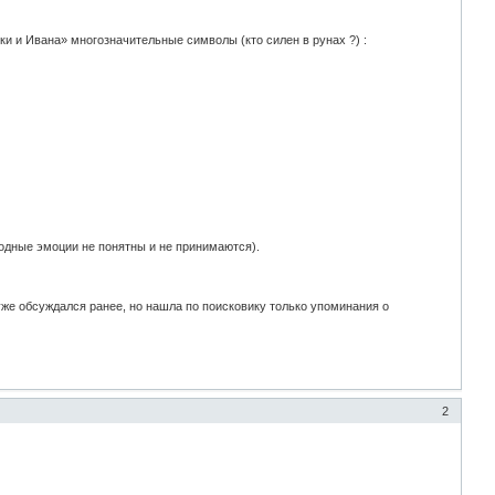
и и Ивана» многозначительные символы (кто силен в рунах ?) :
родные эмоции не понятны и не принимаются).
же обсуждался ранее, но нашла по поисковику только упоминания о
2