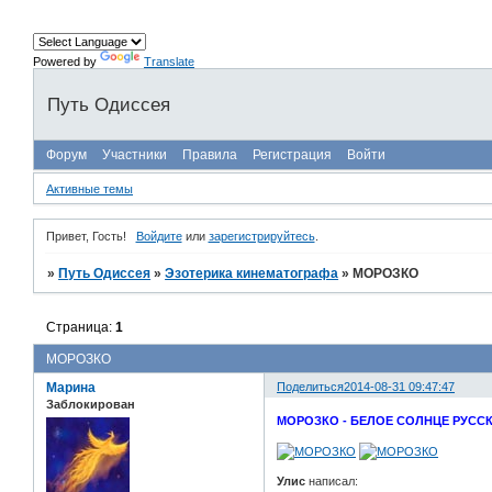
Powered by
Translate
Путь Одиссея
Форум
Участники
Правила
Регистрация
Войти
Активные темы
Привет, Гость!
Войдите
или
зарегистрируйтесь
.
»
Путь Одиссея
»
Эзотерика кинематографа
»
МОРОЗКО
Страница:
1
МОРОЗКО
Марина
Поделиться
2014-08-31 09:47:47
Заблокирован
МОРОЗКО - БЕЛОЕ СОЛНЦЕ РУСС
Улис
написал: