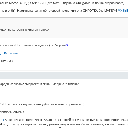
олько МАМА, он ВДОВИЙ СЫН (его мать - вдова, а отец убит на войне скорее всего).
 не в счёт), Настенька так и поёт в своей песне, что она СИРОТКА без МАТЕРИ
МУЗЫК
ещи, но которые о многом говорят.
 подарок (Настенькино приданое) от Морозк
О
:
18:49:33)
ародных сказок: “Морозко” и “Иван-медвежья голова”.
Н (его мать - вдова, а отец убит на войне скорее всего)
авилась, считаю.
tml
Велес (Волос, Велс, Влес, Влас) – языческий бог упомянутый во многих источниках: 
Я и т.д. По сути - один из самых древних индоарийских богов, сначала, как бог охоты,