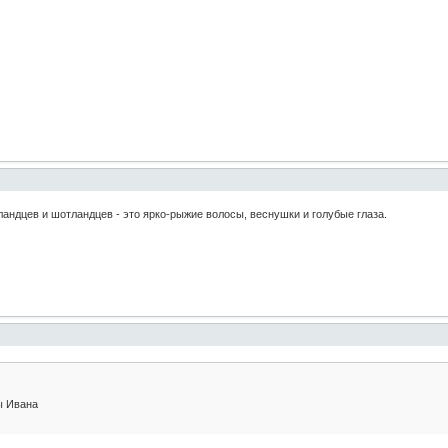
ндцев и шотландцев - это ярко-рыжие волосы, веснушки и голубые глаза.
ы Ивана