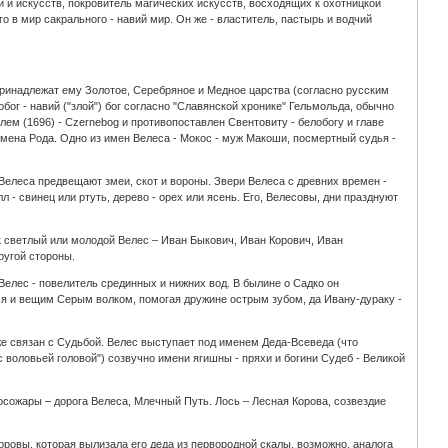
и и искусств, покровитель магических искусств, восходящих к охотницкой
го в мир сакрального - навий мир. Он же - властитель, пастырь и водчий
ринадлежат ему Золотое, Серебряное и Медное царства (согласно русским
бог - навий ("злой") бог согласно "Славянской хронике" Гельмольда, обычно
ем (1696) - Czernebog и противопоставлен Свентовиту - белобогу и главе
к имена Рода. Одно из имен Велеса - Мокос - муж Макоши, посмертный судья -
леса предвещают змеи, скот и вороны. Звери Велеса с древних времен -
л - свинец или ртуть, дерево - орех или ясень. Его, Велесовы, дни празднуют
ак светлый или молодой Велес – Иван Быкович, Иван Корович, Иван
ругой стороны.
Велес - повелитель срединных и нижних вод. В былине о Садко он
тся и вещим Серым волком, помогая дружине острым зубом, да Ивану-дураку -
кже связан с Судьбой. Велес выступает под именем Деда-Всеведа (что
с воловьей головой") созвучно имени ягишны - пряхи и богини Судеб - Великой
лосожары – дорога Велеса, Млечный Путь. Лось – Лесная Корова, созвездие
коровы, которая вылизала его деда из первородной скалы, возможно, аналога