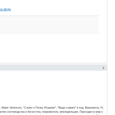
А-ВЕДА
5
Mater Verborum, "Слово о Полку Игореве", "Веда славян" в изд. Верковича, IV,
 затем скотоводства и богатства, покровитель земледельцев. Приходил в мир к