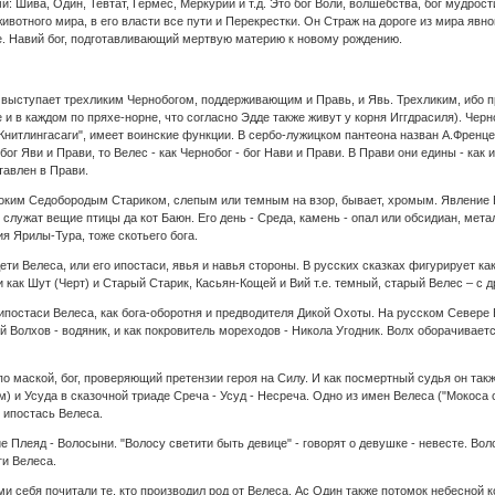
 Шива, Один, Тевтат, Гермес, Меркурий и т.д. Это бог Воли, волшебства, бог мудрост
ивотного мира, в его власти все пути и Перекрестки. Он Страж на дороге из мира явно
.е. Навий бог, подготавливающий мертвую материю к новому рождению.
выступает трехликим Чернобогом, поддерживающим и Правь, и Явь. Трехликим, ибо п
и в каждом по пряхе-норне, что согласно Эдде также живут у корня Иггдрасиля). Черно
Книтлингасаги", имеет воинские функции. В сербо-лужицком пантеона назван А.Френцел
 бог Яви и Прави, то Велес - как Чернобог - бог Нави и Прави. В Прави они едины - ка
тавлен в Прави.
ким Седобородым Стариком, слепым или темным на взор, бывает, хромым. Явление Ве
служат вещие птицы да кот Баюн. Его день - Среда, камень - опал или обсидиан, метал
ия Ярилы-Тура, тоже скотьего бога.
дети Велеса, или его ипостаси, явья и навья стороны. В русских сказках фигурирует к
и как Шут (Черт) и Старый Старик, Касьян-Кощей и Вий т.е. темный, старый Велес – с д
 ипостаси Велеса, как бога-оборотня и предводителя Дикой Охоты. На русском Севере 
 Волхов - водяник, и как покровитель мореходов - Никола Угодник. Волх оборачивае
по маской, бог, проверяющий претензии героя на Силу. И как посмертный судья он та
) и Усуда в сказочной триаде Среча - Усуд - Несреча. Одно из имен Велеса ("Мокоса 
 ипостась Велеса.
 Плеяд - Волосыни. "Волосу светити быть девице" - говорят о девушке - невесте. Во
и Велеса.
ми себя почитали те, кто производил род от Велеса. Ас Один также потомок небесной 