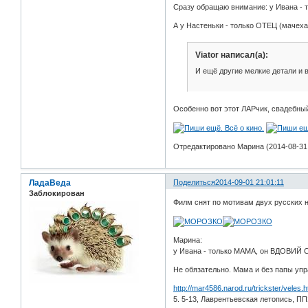
Сразу обращаю внимание: у Ивана - т
А у Настеньки - только ОТЕЦ (мачеха
Viator написал(а):
И ещё другие мелкие детали и в
Особенно вот этот ЛАРчик, свадебный
Отредактировано Марина (2014-08-31 
ЛадаВеда
Поделиться
2014-09-01 21:01:11
Заблокирован
Филм снят по мотивам двух русских н
Марина:
у Ивана - только МАМА, он ВДОВИЙ СЫ
Не обязательно. Мама и без папы упр
http://mar4586.narod.ru/trickster/veles.h
5. 5-13, Лаврентьевская летопись, ПП