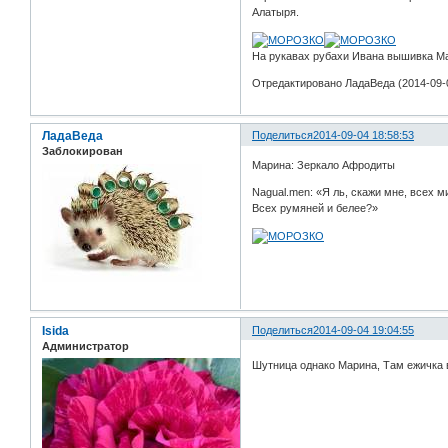
Алатыря.
На рукавах рубахи Ивана вышивка М
Отредактировано ЛадаВеда (2014-09-0
ЛадаВеда
Поделиться
2014-09-04 18:58:53
Заблокирован
Марина: Зеркало Афродиты
Nagual.men: «Я ль, скажи мне, всех м
Всех румяней и белее?»
Isida
Поделиться
2014-09-04 19:04:55
Администратор
Шутница однако Марина, Там ежичка 