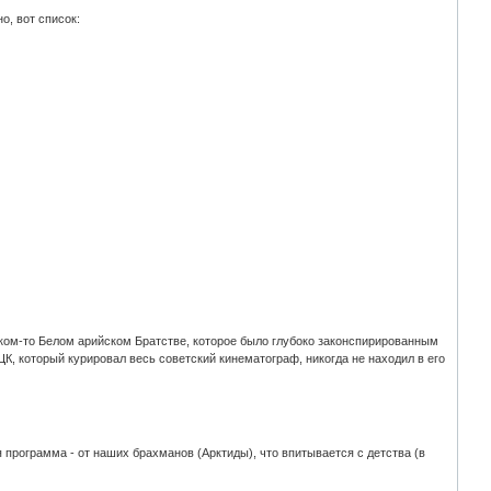
о, вот список:
аком-то Белом арийском Братстве, которое было глубоко законспирированным
ЦК, который курировал весь советский кинематограф, никогда не находил в его
 программа - от наших брахманов (Арктиды), что впитывается с детства (в