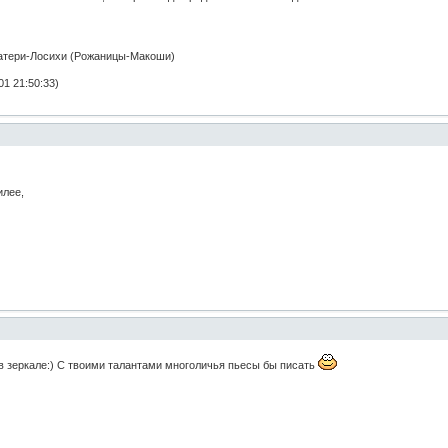
атери-Лосихи (Рожаницы-Макоши)
1 21:50:33)
илее,
в зеркале:) С твоими талантами многоличья пьесы бы писать