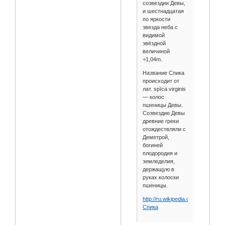
созвездии Девы,
и шестнадцатая
по яркости
звезда неба с
видимой
звёздной
величиной
+1,04m.
Название Спика
происходит от
лат. spīca virginis
— колос
пшеницы Девы.
Созвездие Девы
древние греки
отождествляли с
Деметрой,
богиней
плодородия и
земледелия,
держащую в
руках колоски
пшеницы.
http://ru.wikipedia.org/wiki/
Спика