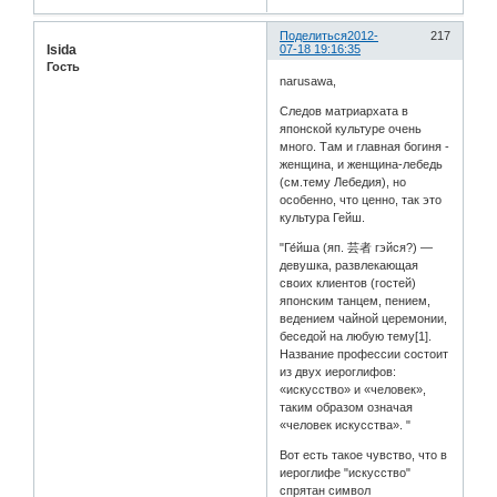
Поделиться
2012-
217
Isida
07-18 19:16:35
Гость
narusawa,
Следов матриархата в
японской культуре очень
много. Там и главная богиня -
женщина, и женщина-лебедь
(см.тему Лебедия), но
особенно, что ценно, так это
культура Гейш.
"Ге́йша (яп. 芸者 гэйся?) —
девушка, развлекающая
своих клиентов (гостей)
японским танцем, пением,
ведением чайной церемонии,
беседой на любую тему[1].
Название профессии состоит
из двух иероглифов:
«искусство» и «человек»,
таким образом означая
«человек искусства». "
Вот есть такое чувство, что в
иероглифе "искусство"
спрятан символ