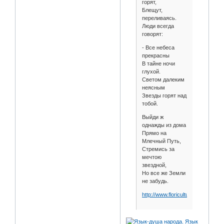
горят,
Блещут,
переливаясь.
Люди всегда
говорят:
- Все небеса
прекрасны
В тайне ночи
глухой.
Светом далеким
неясным
Звезды горят над
тобой.
Выйди ж
однажды из дома
Прямо на
Млечный Путь,
Стремись за
мечтою
звездной,
Но все же Земли
не забудь.
http://www.floriculture.ru/sp/spika