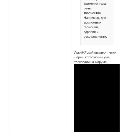
движения тела,
речь,
творчество.
Например, для
достижения
гармонии,
здравия и
сексуальности.
Аркий-Яркий пример- песня
Лорин, которую мы уже
толковали на Форуме...