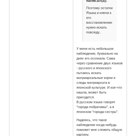
написал(а):
Поэтому остатки
Языка и ключи к
его
восстановлению
нужно искать
повсюду..
У меня есть небольшое
наблюдение, буквально на
днях его осознала. Сама
через сравнение двух языков
- русского и японского
пытаюсь искать
матриархальные корни и
следы матриархата в
японской культуре. И кое-что
нашла, может быть
пригодится.
В русском языке говорят
"города-побратимы", а в
японском "города-сестры".
Надеюсь, что такое
наблюдение когда-нибудь
поможет мне сложить общую
картину.