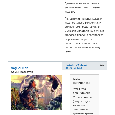
Далее в истории осталось
упоминание только о музе
Урании.
Патриархат пришел, когда от
Ура - осталось только Ра. И
солнце нам представили в
мужской ипостаси. Культ Ра и
фаллоса породил патриархат.
Черный патриархат стал
воевать и человечество
пошло по инволюционному
пути.
Поделиться
2012-
220
Nagual.men
08-20 03:13:35
Администратор
Isida
написал(а):
Культ-Ура
Ура - это она -
Солнце это она.
(подтверждают
японский
синтоизм и
древние эрили-