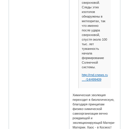
сверхновой.
Следы этих
изотопов
обнаружены в
метеоритах, так
что именно
после удара
сверхновой,
спустя около 100
тыс. лет
туманность
начала
формирование
Солнечной
системы.
http://rnd.cnews.ru/natur_science
… /14/499409
Химическая эволюция
переходит в биологическую,
благодаря принципам
физико-химической
самоорганизации вечно
рождающей и
эволюционирующей Матери-
Материи. Хаос - в Космос!