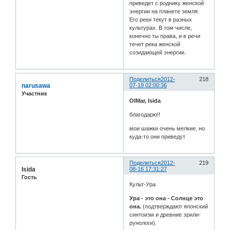
приведет с роднику женской
энергии на планете земля.
Его реки текут в разных
культурах. В том числе,
конечно ты права, и в речи
течет река женской
созидающей энергии.
Поделиться
2012-
218
narusawa
07-19 02:00:36
Участник
OlMar, Isida
благодарю!!
мои шажки очень мелкие, но
куда-то они приведут
Поделиться
2012-
219
Isida
08-16 17:31:27
Гость
Культ-Ура
Ура - это она - Солнце это
она.
(подтверждают японский
синтоизм и древние эрили-
рунологи).