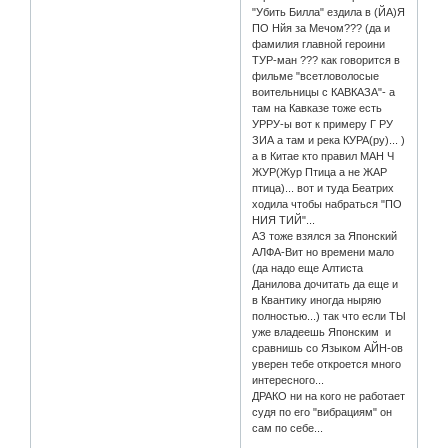
"Убить Билла" ездила в (ЙА)Я
ПО Нйя за Мечом??? (да и
фамилия главной героини
ТУР-ман ??? как говорится в
фильме "всетловолосые
воительницы с КАВКАЗА"- а
там на Кавказе тоже есть
УРРУ-ы вот к примеру Г РУ
ЗИА а там и река КУРА(ру)... )
а в Китае кто правил МАН Ч
ЖУР(Жур Птица а не ЖАР
птица)... вот и туда Беатрих
ходила чтобы набраться "ПО
НИЯ ТИЙ"...
АЗ тоже взялся за Японский
АЛФА-Вит но времени мало
(да надо еще Алтиста
Данилова дочитать да еще и
в Квантику иногда ныряю
полностью...) так что если ТЫ
уже владеешь Японским и
сравнишь со Языком АЙН-ов
уверен тебе откроется много
интересного...
ДРАКО ни на кого не работает
судя по его "вибрациям" он
сам по себе...