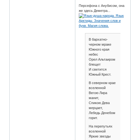
Персефона с Анубисом, она
же здесь Деметра...
В бархатно-
черном мраке
Южного края
небес
Орел Альтаиром
блещет
И светится
Южный Крест.
В северном крае
вселенной
Вегою Лира
манит,
Спикою Дева
мерцает,
Лебедь Денебом
горит.
На перепутьях
вселенной
Яркие звезды