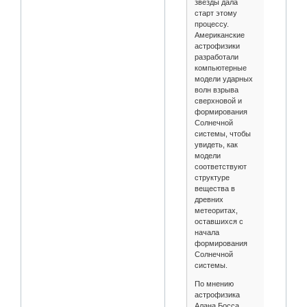
звезды дала
старт этому
процессу.
Американские
астрофизики
разработали
компьютерные
модели ударных
волн взрыва
сверхновой и
формирования
Солнечной
системы, чтобы
увидеть, как
модели
соответствуют
структуре
вещества в
древних
метеоритах,
оставшихся с
начала
формирования
Солнечной
системы.
По мнению
астрофизика
Алана Босса,