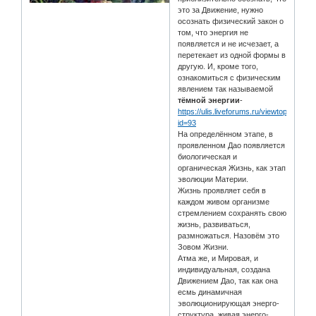
это за Движение, нужно
осознать физический закон о
том, что энергия не
появляется и не исчезает, а
перетекает из одной формы в
другую. И, кроме того,
ознакомиться с физическим
явлением так называемой
тёмной энергии
-
https://ulis.liveforums.ru/viewtopic.php?
id=93
На определённом этапе, в
проявленном Дао появляется
биологическая и
органическая Жизнь, как этап
эволюции Материи.
Жизнь проявляет себя в
каждом живом организме
стремлением сохранять свою
жизнь, развиваться,
размножаться. Назовём это
Зовом Жизни.
Атма же, и Мировая, и
индивидуальная, создана
Движением Дао, так как она
есмь динамичная
эволюционирующая энерго-
структура, живая энерго-