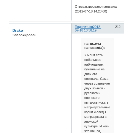
Отредактировано narusawa
(2012-07-18 14:23:00)
Поделиться
2012-
212
Drako
07-18 13:38:19
Заблокирован
narusawa
написал(а):
У меня есть
небольшое
наблюдение,
буквально на
днях его
осознала. Сама
через сравнение
двух языков -
русского и
японского
пытаюсь искать
матриархальные
корни и следы
матриархата в
японской
культуре. И кое-
что нашла,