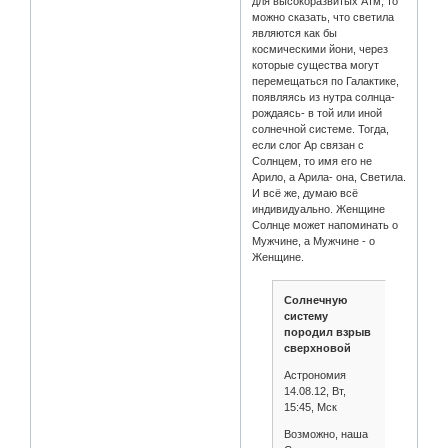
для высокоразвитых Атм, то
можно сказать, что светила
являются как бы
космическими йони, через
которые существа могут
перемещаться по Галактике,
появляясь из нутра солнца-
рождаясь- в той или иной
солнечной системе. Тогда,
если слог Ар связан с
Солнцем, то имя его не
Арило, а Арила- она, Светила.
И всё же, думаю всё
индивидуально. Женщине
Солнце может напоминать о
Мужчине, а Мужчине - о
Женщине.
Солнечную
систему
породил взрыв
сверхновой
Астрономия
14.08.12, Вт,
15:45, Мск
Возможно, наша