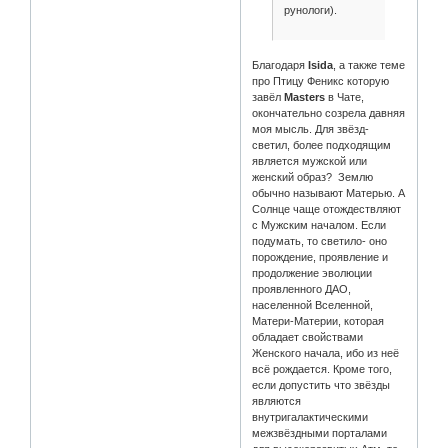
рунологи).
Благодаря
Isida
, а также теме
про Птицу Феникс которую
завёл
Masters
в Чате,
окончательно созрела давняя
моя мысль. Для звёзд-
светил, более подходящим
является мужской или
женский образ? Землю
обычно называют Матерью. А
Солнце чаще отождествляют
с Мужским началом. Если
подумать, то светило- оно
порождение, проявление и
продолжение эволюции
проявленного ДАО,
населенной Вселенной,
Матери-Материи, которая
обладает свойствами
Женского начала, ибо из неё
всё рождается. Кроме того,
если допустить что звёзды
являются
внутригалактическими
межзвёздными порталами