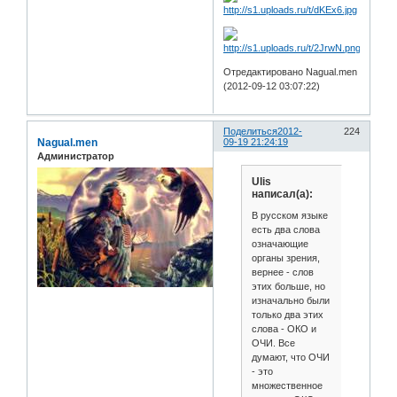
Отредактировано Nagual.men
(2012-09-12 03:07:22)
Поделиться
2012-
224
Nagual.men
09-19 21:24:19
Администратор
Ulis
написал(а):
В русском языке
есть два слова
означающие
органы зрения,
вернее - слов
этих больше, но
изначально были
только два этих
слова - ОКО и
ОЧИ. Все
думают, что ОЧИ
- это
множественное