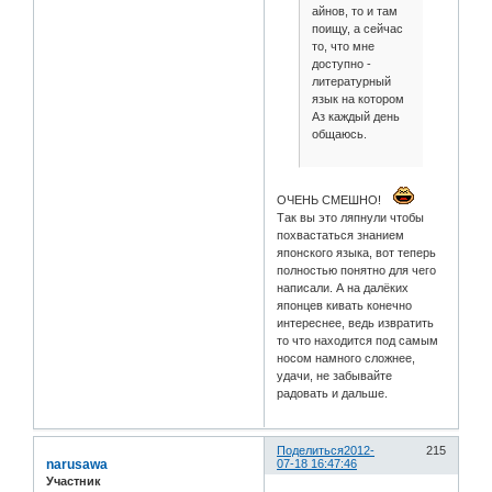
айнов, то и там
поищу, а сейчас
то, что мне
доступно -
литературный
язык на котором
Аз каждый день
общаюсь.
ОЧЕНЬ СМЕШНО!
Так вы это ляпнули чтобы
похвастаться знанием
японского языка, вот теперь
полностью понятно для чего
написали. А на далёких
японцев кивать конечно
интереснее, ведь извратить
то что находится под самым
носом намного сложнее,
удачи, не забывайте
радовать и дальше.
Поделиться
2012-
215
narusawa
07-18 16:47:46
Участник