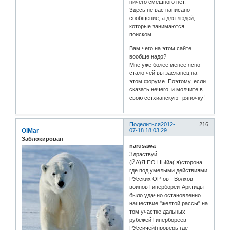
ничего смешного нет.
Здесь не вас написано
сообщение, а для людей,
которые занимаются
поиском.
Вам чего на этом сайте
вообще надо?
Мне уже более менее ясно
стало чей вы засланец на
этом форуме. Поэтому, если
сказать нечего, и молчите в
свою сетхианскую тряпочку!
Поделиться
2012-
216
OlMar
07-18 18:03:29
Заблокирован
narusawa
Здраствуй.
(ЙА)Я ПО НЫйа( я)сторона
где под умелыми действиями
РУсских ОР-ов - Волхов
воинов Гипербореи-Арктиды
было удачно остановленно
нашествие "желтой рассы" на
том участке дальных
рубежей Гипербореев-
РУссичей(проверь где