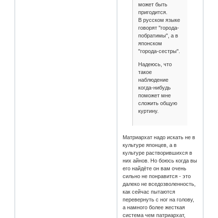
может быть
пригодится.
В русском языке
говорят "города-
побратимы", а в
японском
"города-сестры".
Надеюсь, что
такое
наблюдение
когда-нибудь
поможет мне
сложить общую
куртину.
Матриархат надо искать не в
культуре японцев, а в
культуре растворившихся в
них айнов. Но боюсь когда вы
его найдёте он вам очень
сильно не понравится - это
далеко не вседозволенность,
как сейчас пытаются
перевернуть с ног на голову,
а намного более жесткая
система чем патриархат,