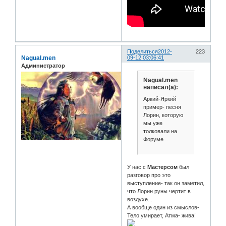
Поделиться
2012-
223
Nagual.men
09-12 03:06:41
Администратор
Nagual.men
написал(а):
Аркий-Яркий
пример- песня
Лорин, которую
мы уже
толковали на
Форуме...
У нас с
Мастерсом
был
разговор про это
выступление- так он заметил,
что Лорин руны чертит в
воздухе...
А вообще один из смыслов-
Тело умирает, Атма- жива!