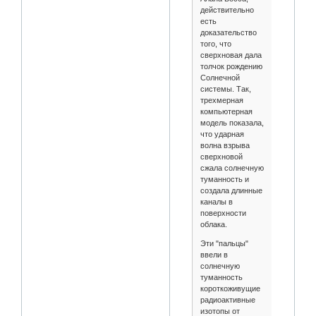
действительно
есть
доказательство
того, что
сверхновая дала
толчок рождению
Солнечной
системы. Так,
трехмерная
компьютерная
модель показала,
что ударная
волна взрыва
сверхновой
сжала солнечную
туманность и
создала длинные
каналы в
поверхности
облака.
Эти "пальцы"
ввели в
солнечную
туманность
короткоживущие
радиоактивные
изотопы от