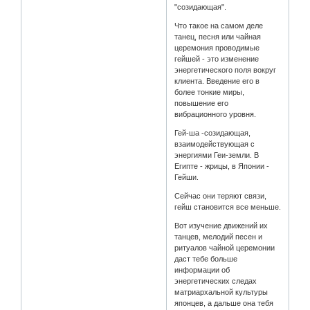
"созидающая".
Что такое на самом деле
танец, песня или чайная
церемония проводимые
гейшей - это изменение
энергетического поля вокруг
клиента. Введение его в
более тонкие миры,
повышение его
вибрационного уровня.
Гей-ша -созидающая,
взаимодействующая с
энергиями Геи-земли. В
Египте - жрицы, в Японии -
Гейши.
Сейчас они теряют связи,
гейш становится все меньше.
Вот изучение движений их
танцев, мелодий песен и
ритуалов чайной церемонии
даст тебе больше
информации об
энергетических следах
матриархальной культуры
японцев, а дальше она тебя