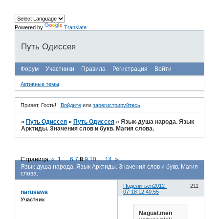
Powered by
Translate
Путь Одиссея
Форум
Участники
Правила
Регистрация
Войти
Активные темы
Привет, Гость!
Войдите
или
зарегистрируйтесь
.
»
Путь Одиссея
»
Путь Одиссея
»
Язык-душа народа. Язык
Арктиды. Значения слов и букв. Магия слова.
Страница:
«
1
…
6
7
8
9
10
…
14
»
Язык-душа народа. Язык Арктиды. Значения слов и букв. Магия
слова.
Поделиться
2012-
211
narusawa
07-18 12:40:55
Участник
Nagual.men