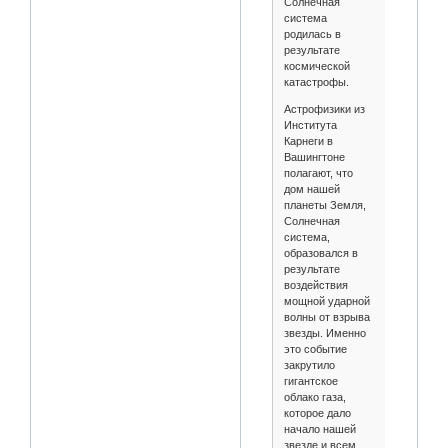
Солнечная
система
родилась в
результате
космической
катастрофы.
Астрофизики из
Института
Карнеги в
Вашингтоне
полагают, что
дом нашей
планеты Земля,
Солнечная
система,
образовался в
результате
воздействия
мощной ударной
волны от взрыва
звезды. Именно
это событие
закрутило
гигантское
облако газа,
которое дало
начало нашей
звезде и всем