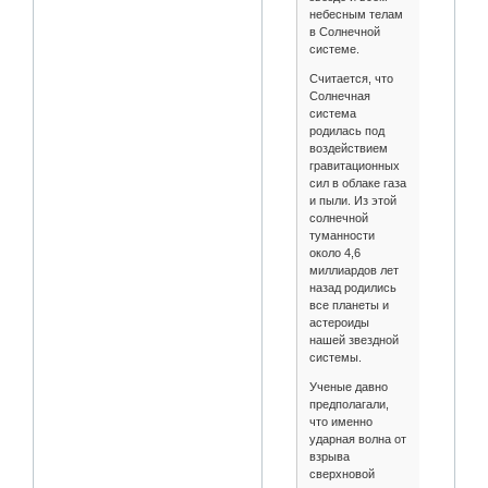
небесным телам
в Солнечной
системе.
Считается, что
Солнечная
система
родилась под
воздействием
гравитационных
сил в облаке газа
и пыли. Из этой
солнечной
туманности
около 4,6
миллиардов лет
назад родились
все планеты и
астероиды
нашей звездной
системы.
Ученые давно
предполагали,
что именно
ударная волна от
взрыва
сверхновой