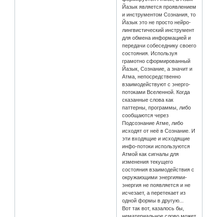
Йазык является проявлением
и инструментом Сознания, то
Йазык это не просто нейро-
лингвистический инструмент
для обмена информацией и
передачи собеседнику своего
состояния. Используя
грамотно сформированный
Йазык, Сознание, а значит и
Атма, непосредственно
взаимодействуют с энерго-
потоками Вселенной. Когда
сказанные слова как
паттерны, программы, либо
сообщаются через
Подсознание Атме, либо
исходят от неё в Сознание. И
эти входящие и исходящие
инфо-потоки используются
Атмой как сигналы для
изменения текущего
состояния взаимодействия с
окружающими энергиями-
энергия не появляется и не
исчезает, а перетекает из
одной формы в другую...
Вот так вот, казалось бы,
нематериальное слово может