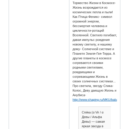
Торжество Жизни в Космосе-
Жизнь возрождается из
космических пепла и пыли!
Как Птица-Феникс- символ
огромной энергии,
бессмертия человека и
цикличности-ротаций
Вселенной. Светило погибает,
давая импульс рождения
новому светилу, и нашему
дому- Солнечной системе и
Планете Земля-Гея-Терра. А
другие планеты в космосе
согреваются своими
родными светилами,
рождающими и
согревающими Жизнь в
своих солнечных системах...
Про светила, звезду Спика-
Колос, Деву дающую Жизнь и
Анубиса-
http://www.shaping.ru/MKU/babanin20.a
Спи́ка (α Vir / α
Девы / Альфа
Девы) — самая
яркая звезда в