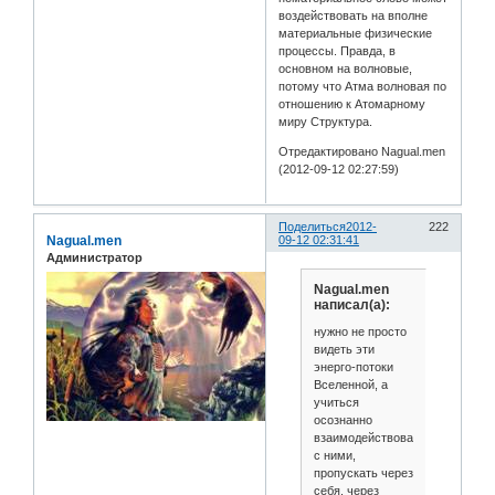
воздействовать на вполне
материальные физические
процессы. Правда, в
основном на волновые,
потому что Атма волновая по
отношению к Атомарному
миру Структура.
Отредактировано Nagual.men
(2012-09-12 02:27:59)
Поделиться
2012-
222
Nagual.men
09-12 02:31:41
Администратор
Nagual.men
написал(а):
нужно не просто
видеть эти
энерго-потоки
Вселенной, а
учиться
осознанно
взаимодействовать
с ними,
пропускать через
себя, через