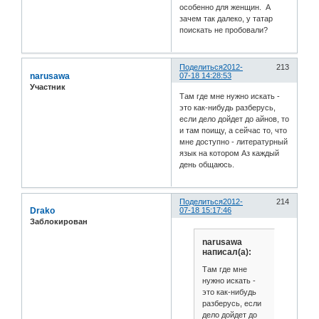
особенно для женщин. А
зачем так далеко, у татар
поискать не пробовали?
Поделиться
2012-
213
narusawa
07-18 14:28:53
Участник
Там где мне нужно искать -
это как-нибудь разберусь,
если дело дойдет до айнов, то
и там поищу, а сейчас то, что
мне доступно - литературный
язык на котором Аз каждый
день общаюсь.
Поделиться
2012-
214
Drako
07-18 15:17:46
Заблокирован
narusawa
написал(а):
Там где мне
нужно искать -
это как-нибудь
разберусь, если
дело дойдет до