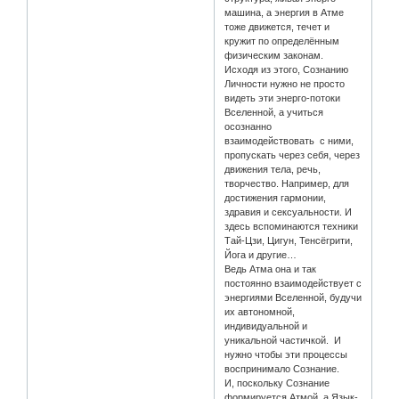
машина, а энергия в Атме
тоже движется, течет и
кружит по определённым
физическим законам.
Исходя из этого, Сознанию
Личности нужно не просто
видеть эти энерго-потоки
Вселенной, а учиться
осознанно
взаимодействовать с ними,
пропускать через себя, через
движения тела, речь,
творчество. Например, для
достижения гармонии,
здравия и сексуальности. И
здесь вспоминаются техники
Тай-Цзи, Цигун, Тенсёгрити,
Йога и другие…
Ведь Атма она и так
постоянно взаимодействует с
энергиями Вселенной, будучи
их автономной,
индивидуальной и
уникальной частичкой. И
нужно чтобы эти процессы
воспринимало Сознание.
И, поскольку Сознание
формируется Атмой, а Язык-