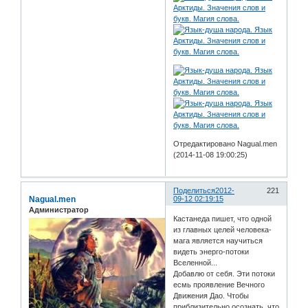
Отредактировано Nagual.men
(2014-11-08 19:00:25)
Поделиться
2012-
221
Nagual.men
09-12 02:19:15
Администратор
Кастанеда пишет, что одной
из главных целей человека-
мага является научиться
видеть энерго-потоки
Вселенной...
Добавлю от себя. Эти потоки
есмь проявление Вечного
Движения Дао. Чтобы
приблизительно осознать, что