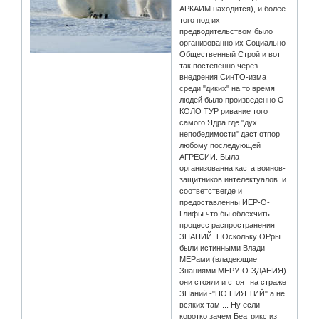
АРКАИМ находится), и более
того под их
предводительством было
организованно их Социально-
Общественный Строй и вот
так постепенно через
внедрения СинТО-изма
среди "диких" на то время
людей было произведенно О
КОЛО ТУР ривание того
самого Ядра где "дух
непобедимости" даст отпор
любому последующей
АГРЕСИИ. Была
организованна каста воинов-
защитников интелектуалов и
соответствегде и
предоставленны ИЕР-О-
Глифы что бы облехчить
процесс распространения
ЗНАНИЙ. ПОскольку ОРры
были истинными Влади
МЕРами (владеющие
Знаниями МЕРУ-О-ЗДАНИЯ)
они стояли и стоят на страже
ЗНаний -"ПО НИЯ ТИЙ" а не
всяких там ... Ну если
коротко зачем Беатрикс из