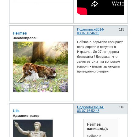
Поделиться
2014-
115
Hermes
03-07 16:46:19
Заблокирован
Сейчас в Харькове собирают
всех евреев и везут их в
Израиль . До 27 лет дорога
безплатна ! Девушка , что
занимается этим вопросом
говорит - платят за каждого
приведенного еврея !
Поделиться
2014-
116
Ulis
03-07 16:52:43
Администратор
Hermes
написал(а):
Сейчас в