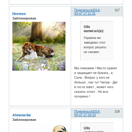
Поделиться
2014-
117
Hermes
03-07 17:11:31
Заблокирован
Ulis
написал(а):
Украина же
заведомо этот
вопрос решить
не сможет.
Мы поможем ! Место хранит
и защищает не бумага , а
Сила . Вопрос у кого ее
больше , нас тут Чатыр - Даг
в гости зовет , может чего
сказать хочет . Не все
потеряно !
Поделиться
2014-
118
Ahnenerbe
03-07 17:16:10
Заблокирован
Ulis