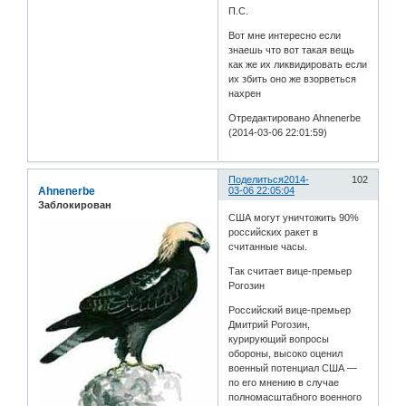
П.С.
Вот мне интересно если
знаешь что вот такая вещь
как же их ликвидировать если
их збить оно же взорветься
нахрен
Отредактировано Ahnenerbe
(2014-03-06 22:01:59)
Поделиться
2014-
102
Ahnenerbe
03-06 22:05:04
Заблокирован
США могут уничтожить 90%
российских ракет в
считанные часы.
Так считает вице-премьер
Рогозин
Российский вице-премьер
Дмитрий Рогозин,
курирующий вопросы
обороны, высоко оценил
военный потенциал США —
по его мнению в случае
полномасштабного военного