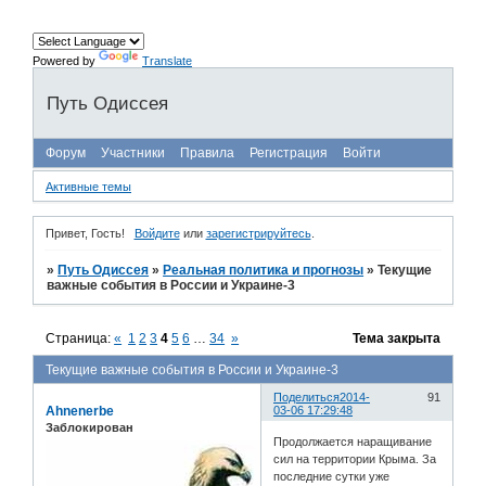
Powered by
Translate
Путь Одиссея
Форум
Участники
Правила
Регистрация
Войти
Активные темы
Привет, Гость!
Войдите
или
зарегистрируйтесь
.
»
Путь Одиссея
»
Реальная политика и прогнозы
»
Текущие
важные события в России и Украине-3
Страница:
«
1
2
3
4
5
6
…
34
»
Тема закрыта
Текущие важные события в России и Украине-3
Поделиться
2014-
91
Ahnenerbe
03-06 17:29:48
Заблокирован
Продолжается наращивание
сил на территории Крыма. За
последние сутки уже