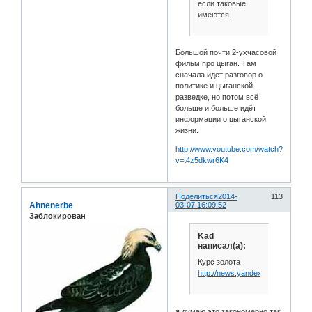
если таковые
имеются.
Большой почти 2-ухчасовой
фильм про цыган. Там
сначала идёт разговор о
политике и цыганской
разведке, но потом всё
больше и больше идёт
информации о цыганской
жизни.
http://www.youtube.com/watch?
v=t4z5dkwr6K4
Поделиться
2014-
113
Ahnenerbe
03-07 16:09:52
Заблокирован
Kad
написал(а):
Курс золота
http://news.yandex.ru/quotes/10.h
я думаю это закономерно так