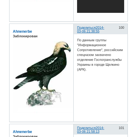
Поделиться
2014-
100
Ahnenerbe
03-06 21:38:55
Заблокирован
По данным группы
"Информационное
Сопротивление", российским
спецназом захвачено
отделение Госпогранслужбы
Украины в городе Щелкино
(АРК).
Поделиться
2014-
101
Ahnenerbe
03-06 21:58:13
Заблокирован