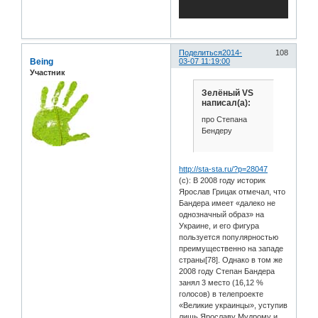
Поделиться
2014-
108
Being
03-07 11:19:00
Участник
Зелёный VS
написал(а):
про Степана
Бендеру
http://sta-sta.ru/?p=28047
(с): В 2008 году историк
Ярослав Грицак отмечал, что
Бандера имеет «далеко не
однозначный образ» на
Украине, и его фигура
пользуется популярностью
преимущественно на западе
страны[78]. Однако в том же
2008 году Степан Бандера
занял 3 место (16,12 %
голосов) в телепроекте
«Великие украинцы», уступив
лишь Ярославу Мудрому и