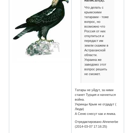
написал(а):
Что делать с
крымскими
татарами - тоже
вопрос, но
возможно что
Россия от них
откупиться и
передаст им
земли скажем в
Астраханской
области.
Украина же
заведомо этот
вопрос решить
не сможет.
Татары не уйдут, за ними
станет Турция и начнеться
война.
Укринцы Крым не отдадут (
Люди)
А Сеню снесут как и яника.
Отредактировано Ahnenerbe
(2014-03-07 17:16:25)