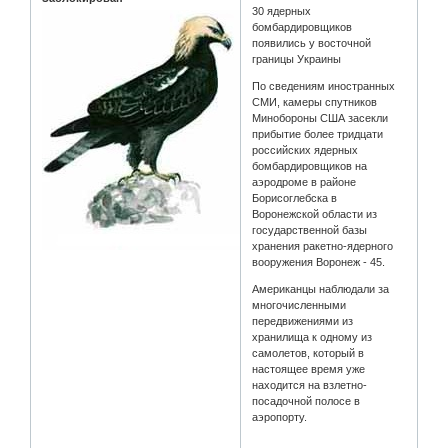
30 ядерных
бомбардировщиков
появились у восточной
границы Украины
По сведениям иностранных
СМИ, камеры спутников
Минобороны США засекли
прибытие более тридцати
российских ядерных
бомбардировщиков на
аэродроме в районе
Борисоглебска в
Воронежской области из
государственной базы
хранения ракетно-ядерного
вооружения Воронеж - 45.
Американцы наблюдали за
многочисленными
передвижениями из
хранилища к одному из
самолетов, который в
настоящее время уже
находится на взлетно-
посадочной полосе в
аэропорту.