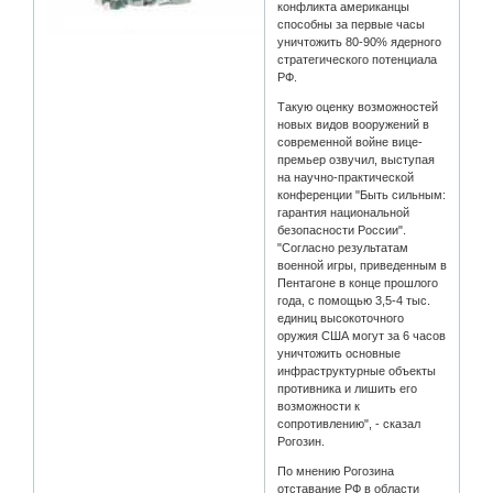
конфликта американцы
способны за первые часы
уничтожить 80-90% ядерного
стратегического потенциала
РФ.
Такую оценку возможностей
новых видов вооружений в
современной войне вице-
премьер озвучил, выступая
на научно-практической
конференции "Быть сильным:
гарантия национальной
безопасности России".
"Согласно результатам
военной игры, приведенным в
Пентагоне в конце прошлого
года, с помощью 3,5-4 тыс.
единиц высокоточного
оружия США могут за 6 часов
уничтожить основные
инфраструктурные объекты
противника и лишить его
возможности к
сопротивлению", - сказал
Рогозин.
По мнению Рогозина
отставание РФ в области