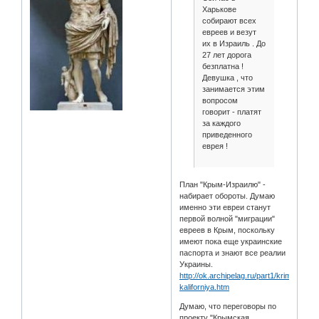
Харькове
собирают всех
евреев и везут
их в Израиль . До
27 лет дорога
безплатна !
Девушка , что
занимается этим
вопросом
говорит - платят
за каждого
приведенного
еврея !
План "Крым-Израилю" -
набирает обороты. Думаю
именно эти евреи станут
первой волной "миграции"
евреев в Крым, поскольку
имеют пока еще украинские
паспорта и знают все реалии
Украины.
http://ok.archipelag.ru/part1/krimskaya-
kaliforniya.htm
Думаю, что переговоры по
проекту "Крымская