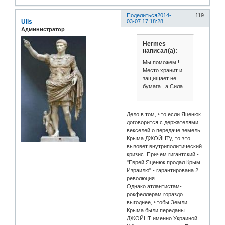
Поделиться
2014-
119
Ulis
03-07 17:18:28
Администратор
Hermes
написал(а):
Мы поможем !
Место хранит и
защищает не
бумага , а Сила .
Дело в том, что если Яценюк
договорится с держателями
векселей о передаче земель
Крыма ДЖОЙНТу, то это
вызовет внутриполитический
кризис. Причем гигантский -
"Еврей Яценюк продал Крым
Израилю" - гарантирована 2
революция.
Однако атлантистам-
рокфеллерам гораздо
выгоднее, чтобы Земли
Крыма были переданы
ДЖОЙНТ именно Украиной.