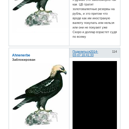
как ЦБ тратит
золотовалютные резервы на
рубль, и это притом что
вроде как им иностраную
валюту покупать или нельзя
или они не покуают уже
Скоро и доллар взрастет судя
по всему
Поделиться
2014-
114
Ahnenerbe
03-07 16:41:33
Заблокирован