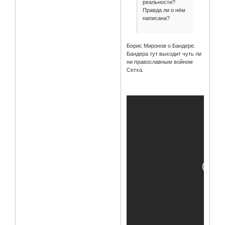
реальности?
Правда ли о нём
написана?
Борис Миронов о Бандере.
Бандера тут выходит чуть ли
ни православным войном
Сетха.