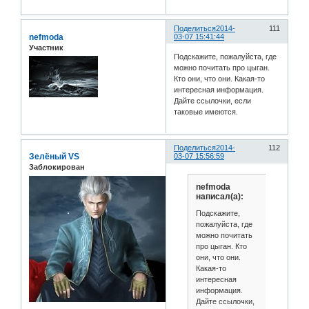
Поделиться
2014-
111
nefmoda
03-07 15:41:44
Участник
Подскажите, пожалуйста, где
можно почитать про цыган.
Кто они, что они. Какая-то
интересная информация.
Дайте ссылочки, если
таковые имеются.
Поделиться
2014-
112
Зелёный VS
03-07 15:56:59
Заблокирован
nefmoda
написал(а):
Подскажите,
пожалуйста, где
можно почитать
про цыган. Кто
они, что они.
Какая-то
интересная
информация.
Дайте ссылочки,