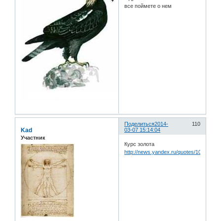
все поймете о нем
Поделиться
2014-
110
Kad
03-07 15:14:04
Участник
Курс золота
http://news.yandex.ru/quotes/10.html