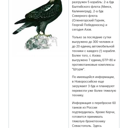
разгружен 5 корабль: 2-а бдк
Балтийского флота (Минск,
Калининград), 2-а бдк
Северного флота
(Оленегорский Горняк,
Георгий Победоносец) и
сегодня Азов.
Только за последние сутки
выгружено до 300 человек и
до 20 единиц автомобильной
техники с каждого (!) корабля.
Более того, с Азова
выгружено 7 единиц БТР-80 и
противотанковые комплексы
"Штурм".
По имеющейся информации,
в Новороссийске еще
загружают 3 бдк и планируют
перевезти уже более тяжелую
технику.
Информация о переброске 60
танков из России
подтвердилась. Кроме Керчи,
готовится принимать
тяжелую бронетехнику
Севастополь. Здесь