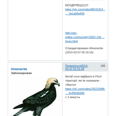
БЕНДЕРІВЦІ))))!!!
https://vk.com/video88241914_1677213
… 3e1a56e836
http://ukr-
online.com/society/2822-zhit …
incev.html
Отредактировано Ahnenerbe
(2014-03-07 00:19:16)
Поделиться
2014-
106
Ahnenerbe
03-07 01:51:48
Заблокирован
Китай хоче відібрати в Росії
території, які їм належали -
«Факти»
https://vk.com/video235233086_167851
… bc892de60b
с 2 минуты