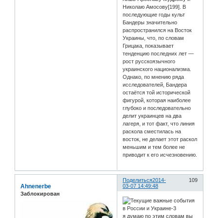
Николаю Амосову[199]. В
последующие годы культ
Бандеры значительно
распространился на Восток
Украины, что, по словам
Грицака, показывает
тенденцию последних лет —
рост русскоязычного
украинского национализма.
Однако, по мнению ряда
исследователей, Бандера
остаётся той исторической
фигурой, которая наиболее
глубоко и последовательно
делит украинцев на два
лагеря, и тот факт, что линия
раскола сместилась на
восток, не делает этот раскол
меньшим и тем более не
приводит к его исчезновению.
Поделиться
2014-
109
Ahnenerbe
03-07 14:49:48
Заблокирован
я думаю по этим словам вы