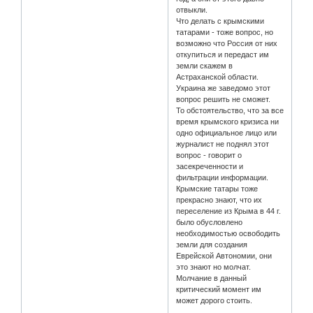
отвыкли.
Что делать с крымскими
татарами - тоже вопрос, но
возможно что Россия от них
откупиться и передаст им
земли скажем в
Астраханской области.
Украина же заведомо этот
вопрос решить не сможет.
То обстоятельство, что за все
время крымского кризиса ни
одно официальное лицо или
журналист не поднял этот
вопрос - говорит о
засекреченности и
фильтрации информации.
Крымские татары тоже
прекрасно знают, что их
переселение из Крыма в 44 г.
было обусловлено
необходимостью освободить
земли для создания
Еврейской Автономии, они
это знают но молчат.
Молчание в данный
критический момент им
может дорого стоить.