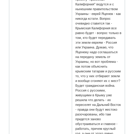
Калифорния" ведутся и с
нынешним правительством
Украины - еврей Яценюк - как
никогда кстати. Вопрос
очевидно ставится так -
Крымская Калифорния все
равно будет - вопрос только в
том, кто будет передавать
эти земли евреям - Россия
или Украина. Думаю, что
Яценюку надо соглашаться
на передачу земель от
Украины, но вот проблема -
как потом объяснить
крымским татарам и русским
то, что у них отбирают земли
и вообще сгоняют их с мест?
Будет гражданская война.
Россия с русскими,
живущими в Крыму уже
решила что делать - их
переселят на Дальний Восток
- правда они будут жестоко
разочарованы, ибо там
придется заново
обустраиваться и главное -
работать, причем круглый
год, а они от этого давно