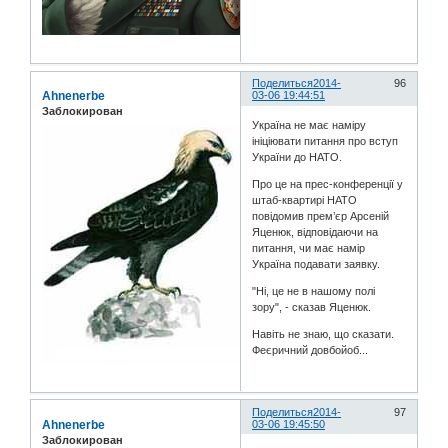
Поделиться
2014-
96
Ahnenerbe
03-06 19:44:51
Заблокирован
Україна не має наміру
ініціювати питання про вступ
України до НАТО.
Про це на прес-конференції у
штаб-квартирі НАТО
повідомив прем’єр Арсеній
Яценюк, відповідаючи на
питання, чи має намір
Україна подавати заявку.
"Ні, це не в нашому полі
зору", - сказав Яценюк.
Навіть не знаю, що сказати.
Феєричний довбойоб...
Поделиться
2014-
97
Ahnenerbe
03-06 19:45:50
Заблокирован