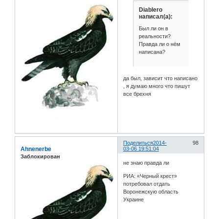
Diablero
написал(а):
Был ли он в
реальности?
Правда ли о нём
написана?
да был, зависит что написано
, я думаю много что пишут
все брехня
Поделиться
2014-
98
Ahnenerbe
03-06 19:51:04
Заблокирован
не знаю правда ли
РИА: «Черный крест»
потребовал отдать
Воронежскую область
Украине