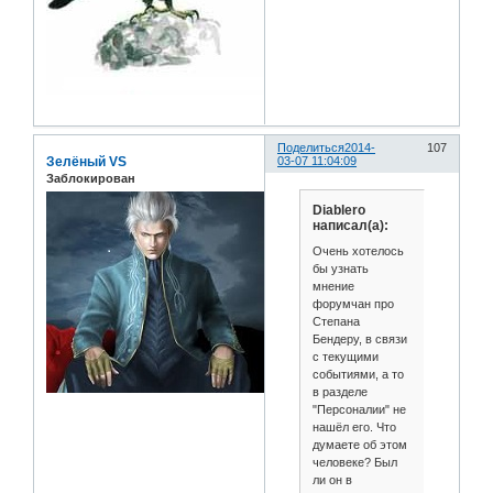
Поделиться
2014-
107
Зелёный VS
03-07 11:04:09
Заблокирован
Diablero
написал(а):
Очень хотелось
бы узнать
мнение
форумчан про
Степана
Бендеру, в связи
с текущими
событиями, а то
в разделе
"Персоналии" не
нашёл его. Что
думаете об этом
человеке? Был
ли он в