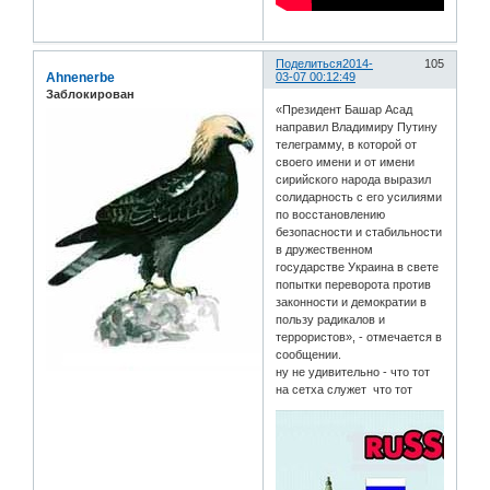
Поделиться
2014-
105
Ahnenerbe
03-07 00:12:49
Заблокирован
«Президент Башар Асад
направил Владимиру Путину
телеграмму, в которой от
своего имени и от имени
сирийского народа выразил
солидарность с его усилиями
по восстановлению
безопасности и стабильности
в дружественном
государстве Украина в свете
попытки переворота против
законности и демократии в
пользу радикалов и
террористов», - отмечается в
сообщении.
ну не удивительно - что тот
на сетха служет что тот