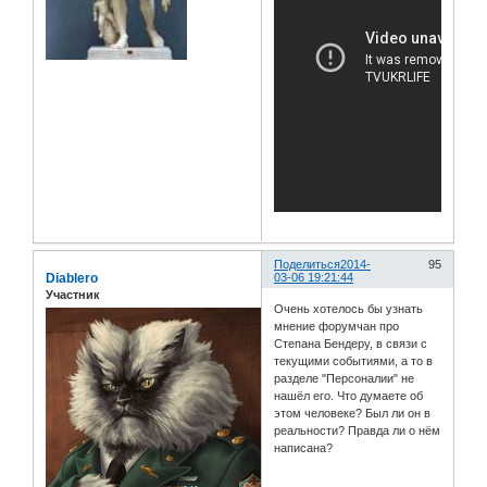
Поделиться
2014-
95
Diablero
03-06 19:21:44
Участник
Очень хотелось бы узнать
мнение форумчан про
Степана Бендеру, в связи с
текущими событиями, а то в
разделе "Персоналии" не
нашёл его. Что думаете об
этом человеке? Был ли он в
реальности? Правда ли о нём
написана?