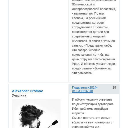
Житомирской и
Днепропетровской областях»,
- напомнил он. По его
словам, на российском
предприятии, которое
сотрудничает с Боингом,
производятся детали для
современных моделей
«Боингов». В связи с этим он
заявил: «Представим себе,
что завтра Украина
приостановит хотя бы на
день отгрузки этого сырья на
Урал. И об этом узнают люди,
предоплатили «Боингу» за
эти самолеты.
Поделиться
2014-
18
Alexander Gromov
04-03 16:47:48
Участник
И обяжут украину отвечать
по действующим договорам.
Ибо проблемы индейцев
шерифа...
Смысл постить эти левые
вбросы на вентилятор как с
украинской так и с