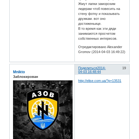
Жмут лапки заморским
лидерам чтоб повесить на
стену фотку и показывать
дружкам. вот оно
достиженьице.
В то время как эти дяди
занимаются просчетом
собственных интересов.
Отредактировано Alexander
Gromov (2014-04-03 16:49:22)
Поделиться
2014-
19
Mnikto
04-03 16:48:44
Заблокирован
http://elise.com.ua/?p=13531