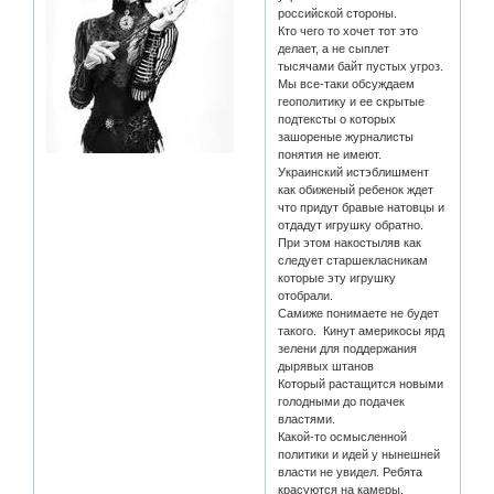
российской стороны.
Кто чего то хочет тот это
делает, а не сыплет
тысячами байт пустых угроз.
Мы все-таки обсуждаем
геополитику и ее скрытые
подтексты о которых
зашореные журналисты
понятия не имеют.
Украинский истэблишмент
как обиженый ребенок ждет
что придут бравые натовцы и
отдадут игрушку обратно.
При этом накостыляв как
следует старшекласникам
которые эту игрушку
отобрали.
Самиже понимаете не будет
такого. Кинут америкосы ярд
зелени для поддержания
дырявых штанов
Который растащится новыми
голодными до подачек
властями.
Какой-то осмысленной
политики и идей у нынешней
власти не увидел. Ребята
красуются на камеры,