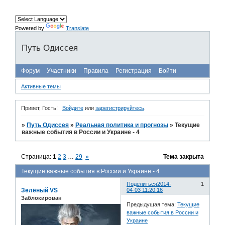
Powered by
Translate
Путь Одиссея
Форум
Участники
Правила
Регистрация
Войти
Активные темы
Привет, Гость!
Войдите
или
зарегистрируйтесь
.
»
Путь Одиссея
»
Реальная политика и прогнозы
»
Текущие
важные события в России и Украине - 4
Страница:
1
2
3
…
29
»
Тема закрыта
Текущие важные события в России и Украине - 4
Поделиться
2014-
1
Зелёный VS
04-03 11:20:16
Заблокирован
Предыдущая тема:
Текущие
важные события в России и
Украине