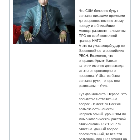
________________________________
Что США более не будут
связаны никакими прежними
договоренностями по этому
поводу и в ближайшие
месяцы разместят элементы
ПРО по всей восточной
границе НАТО.
А это на ужасающий удар по
боеспособности российских
РВСН. Возможно, что
операцию Крым- Капкан
затеяли именно для выхода
из этого переговорного
процесса. У Штатов были
связаны руки, теперь они
развязаны. - Улис.
Тут два момента. Первое, это
попытаться ответить на
вопрос - Имеет ли Россия
возможность нанести
неприемлемый урон США по
мимо классической ракетной
атаки силами РВСН? Если
ответ на данный вопрос
положительный, то все эти
разговоры про ПРО уходят на