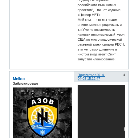
российского ВМФ новых
проектов", - пишет издание
«Цензор.НЕТ»
Мой ком. - это мы знаем,
список можно продолжать и
т.п.Уже не возможность
нанести неприемлемый урон
США по мимо классической
ракетной атаки силами РВСН,
это же само удушение в
чистом виде,агент Смит
запустил клонирование!
Поделиться
2014-
4
Mnikto
04-03 15:12:47
Заблокирован