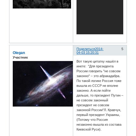
Поделиться
2014-
5
Olegan
04-03 15:20:31
Участник
Вот такую цитатку нашёл в
инете: "Для президента
России говорить "не совсем
законно" – это абракадабра.
По такой логике Россия тоже
вышла из СССР не вполне
законно. А если пойти
дальше, то президент Путин –
не совсем законный
президент не совсем
законной России"Л. Кравчук,
первый президент Украины,
(Потому что Россия
незаконно вышла из состава
Киевской Руси).