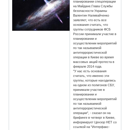
планировании спецоперации
на Майдане.Глава Службы
безопасности Украины
Валентин Наливайченко
заявляет, что есть все
основания считать, что
группы сотрудников ФСБ
России принимали участие в
планировании и
осуществлении мероприятий
по так называемой
антитеррористической
операции в Киеве во время
массовых акций протеста в
феврале 2014 года.
"У нас есть основания
считать, что именно эти
группы, которые находились
на одном из полигонов СБУ,
принимали участие в
планировании и
осуществлении мероприятий
по так называемой
антитеррористической
операции", - сказал он на
брифинге в четверг в Киеве,
информирует Цензор НЕТ со
ссылкой на "Интерфакс-