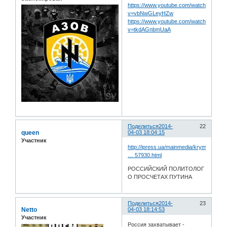
https://www.youtube.com/watch?
v=vbNwGLeyHZw
https://www.youtube.com/watch?
v=tkdAGnbmUaA
Поделиться
2014-
22
queen
04-03 18:04:15
Участник
http://ipress.ua/mainmedia/krymska_my
… 57930.html
РОССИЙСКИЙ ПОЛИТОЛОГ
О ПРОСЧЕТАХ ПУТИНА
Поделиться
2014-
23
Netto
04-03 18:14:53
Участник
Россия захватывает -