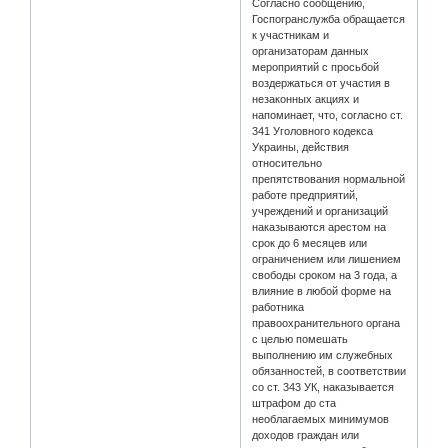
Согласно сообщению,
Госпогранслужба обращается
к участникам и
организаторам данных
мероприятий с просьбой
воздержаться от участия в
незаконных акциях и
напоминает, что, согласно ст.
341 Уголовного кодекса
Украины, действия
относительно
препятствования нормальной
работе предприятий,
учреждений и организаций
наказываются арестом на
срок до 6 месяцев или
ограничением или лишением
свободы сроком на 3 года, а
влияние в любой форме на
работника
правоохранительного органа
с целью помешать
выполнению им служебных
обязанностей, в соответствии
со ст. 343 УК, наказывается
штрафом до ста
необлагаемых минимумов
доходов граждан или