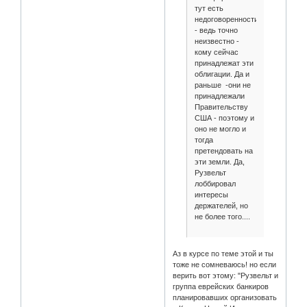
тут есть
недоговоренности
- ведь точно
неизвестно -
кому сейчас
принадлежат эти
облигации. Да и
раньше -они не
принадлежали
Правительству
США - поэтому и
оно не могло и
тогда
претендовать на
эти земли. Да,
Рузвельт
лоббировал
интересы
держателей, но
не более того....
Аз в курсе по теме этой и ты
тоже не сомневаюсь! но если
верить вот этому: "Рузвельт и
группа еврейских банкиров
планировавших организовать