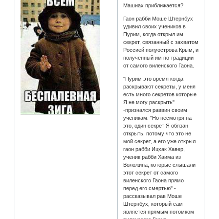
Машиах приближается?
Гаон рабби Моше Штернбух
удивил своих учеников в
Пурим, когда открыл им
секрет, связанный с захватом
Россией полуострова Крым, и
полученный им по традиции
от самого виленского Гаона.
"Пурим это время когда
раскрывают секреты, у меня
есть много секретов которые
Я не могу раскрыть"
-признался раввин своим
ученикам. "Но несмотря на
это, один секрет Я обязан
открыть, потому что это не
мой секрет, а его уже открыл
гаон рабби Ицхак Хавер,
ученик рабби Хаима из
Воложина, которые слышали
этот секрет от самого
виленского Гаона прямо
перед его смертью" -
рассказывал рав Моше
Штернбух, который сам
является прямым потомком