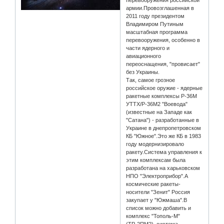
армии.Провозглашенная в
2011 году президентом
Владимиром Путиным
масштабная программа
перевооружения, особенно в
части ядерного и
авиационного
переоснащения, "провисает"
без Украины.
Так, самое грозное
российское оружие - ядерные
ракетные комплексы Р-36М
УТТХ/Р-36М2 "Воевода"
(известные на Западе как
"Сатана") - разработанные в
Украине в днепропетровском
КБ "Южное".Это же КБ в 1983
году модернизировало
ракету.Система управления к
этим комплексам была
разработана на харьковском
НПО "Электроприбор".А
космические ракеты-
носители "Зенит" Россия
закупает у "Южмаша".В
список можно добавить и
комплекс "Тополь-М"
(ТР-2ПМ2), система