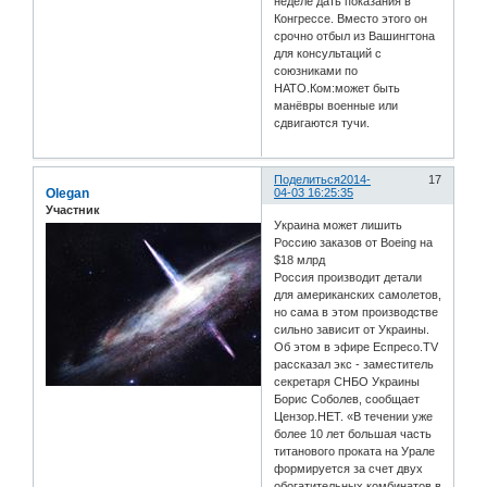
неделе дать показания в
Конгрессе. Вместо этого он
срочно отбыл из Вашингтона
для консультаций с
союзниками по
НАТО.Ком:может быть
манёвры военные или
сдвигаются тучи.
Поделиться
2014-
17
Olegan
04-03 16:25:35
Участник
Украина может лишить
Россию заказов от Boeing на
$18 млрд
Россия производит детали
для американских самолетов,
но сама в этом производстве
сильно зависит от Украины.
Об этом в эфире Еспресо.TV
рассказал экс - заместитель
секретаря СНБО Украины
Борис Соболев, сообщает
Цензор.НЕТ. «В течении уже
более 10 лет большая часть
титанового проката на Урале
формируется за счет двух
обогатительных комбинатов в