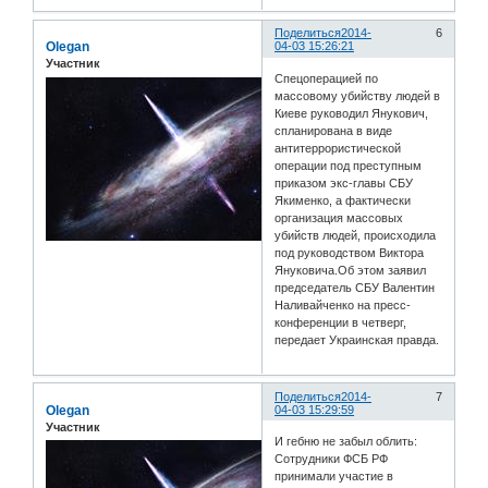
Поделиться
2014-
6
Olegan
04-03 15:26:21
Участник
Спецоперацией по
массовому убийству людей в
Киеве руководил Янукович,
спланирована в виде
антитеррористической
операции под преступным
приказом экс-главы СБУ
Якименко, а фактически
организация массовых
убийств людей, происходила
под руководством Виктора
Януковича.Об этом заявил
председатель СБУ Валентин
Наливайченко на пресс-
конференции в четверг,
передает Украинская правда.
Поделиться
2014-
7
Olegan
04-03 15:29:59
Участник
И гебню не забыл облить:
Сотрудники ФСБ РФ
принимали участие в