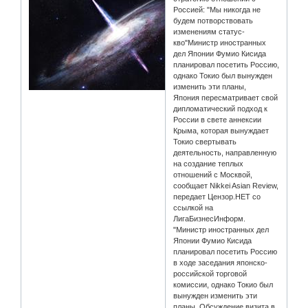
Россией: "Мы никогда не
будем потворствовать
изменениям статус-
кво"Министр иностранных
дел Японии Фумио Кисида
планировал посетить Россию,
однако Токио был вынужден
изменить эти планы,
Япония пересматривает свой
дипломатический подход к
России в свете аннексии
Крыма, которая вынуждает
Токио свертывать
деятельность, направленную
на создание теплых
отношений с Москвой,
сообщает Nikkei Asian Review,
передает Цензор.НЕТ со
ссылкой на
ЛигаБизнесИнформ.
"Министр иностранных дел
Японии Фумио Кисида
планировал посетить Россию
в ходе заседания японско-
российской торговой
комиссии, однако Токио был
вынужден изменить эти
планы. Обсуждение визита в