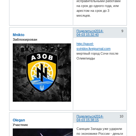
исправительными работами
на срок до одного года, или
арестом на срок до 3
месяцев.
Поделиться
2014-
9
Mnikto
04-03 15:32:40
Заблокирован
http://pavel-
sviridov.livejournal.com
мертвый город Сочи после
Олимпиады
Поделиться
2014-
10
Olegan
04-03 15:38:15
Участник
Санкции Запада уже ударили
по экономике России - деньги