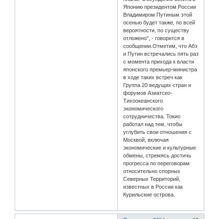
Японию президентом России
Владимиром Путиным этой
осенью будет также, по всей
вероятности, по существу
отложено", - говорится в
сообщении.Отметим, что Абэ
и Путин встречались пять раз
с момента прихода к власти
японского премьер-министра
в ходе таких встреч как
Группа 20 ведущих стран и
форумов Азиатско-
Тихоокеанского
экономического
сотрудничества. Токио
работал над тем, чтобы
углубить свои отношения с
Москвой, включая
экономические и культурные
обмены, стремясь достичь
прогресса по переговорам
относительно спорных
Северных Территорий,
известных в России как
Курильские острова.