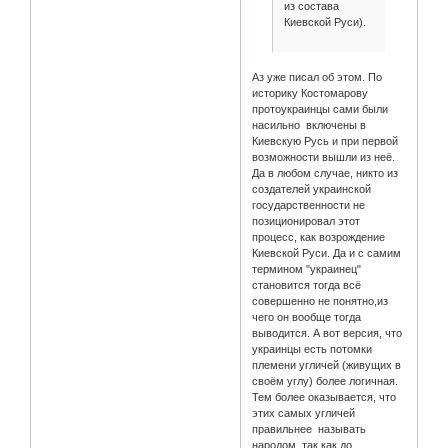
из состава
Киевской Руси).
Аз уже писал об этом. По
историку Костомарову
протоукраинцы сами были
насильно включены в
Киевскую Русь и при первой
возможности вышли из неё.
Да в любом случае, никто из
создателей украинской
государственности не
позиционировал этот
процесс, как возрождение
Киевской Руси. Да и с самим
термином "украинец"
становится тогда всё
совершенно не понятно,из
чего он вообще тогда
выводится. А вот версия, что
украинцы есть потомки
племени угличей (живущих в
своём углу) более логичная.
Тем более оказывается, что
этих самых угличей
правильнее называть
народом, так как до