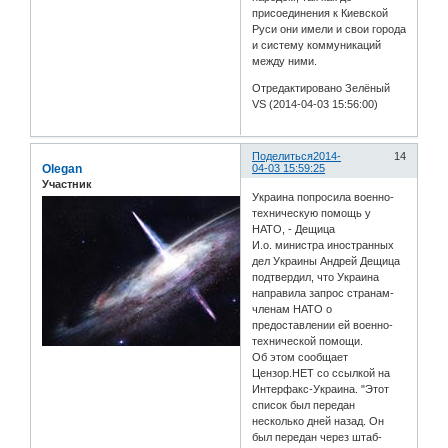
присоединения к Киевской
Руси они имели и свои города
и систему коммуникаций
между ними.
Отредактировано Зелёный
VS (2014-04-03 15:56:00)
Поделиться
2014-
14
Olegan
04-03 15:59:25
Участник
Украина попросила военно-
техническую помощь у
НАТО, - Дещица
И.о. министра иностранных
дел Украины Андрей Дещица
подтвердил, что Украина
направила запрос странам-
членам НАТО о
предоставлении ей военно-
технической помощи.
Об этом сообщает
Цензор.НЕТ со ссылкой на
Интерфакс-Украина. "Этот
список был передан
несколько дней назад. Он
был передан через штаб-