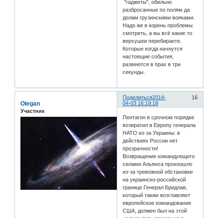
"гаджеты", обильно
разбросанные по полям да
долам грузинскими вояками.
Надо же в корень проблемы
смотреть, а вы всё какие то
верхушки перебираете.
Которые когда начнутся
настоящие события,
развеются в прах в три
секунды.
Поделиться
2014-
16
Olegan
04-03 16:19:18
Участник
Пентагон в срочном порядке
возвратил в Европу генерала
НАТО из-за Украины: в
действиях России нет
прозрачности!
Возвращение командующего
силами Альянса произошло
из-за тревожной обстановки
на украинско-российской
границе.Генерал Бридлав,
который также возглавляет
европейское командование
США, должен был на этой