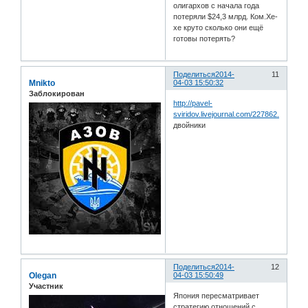
олигархов с начала года
потеряли $24,3 млрд. Ком.Хе-
хе круто сколько они ещё
готовы потерять?
Поделиться
2014-
11
Mnikto
04-03 15:50:32
Заблокирован
http://pavel-
sviridov.livejournal.com/227862.html
двойники
Поделиться
2014-
12
Olegan
04-03 15:50:49
Участник
Япония пересматривает
стратегию отношений с