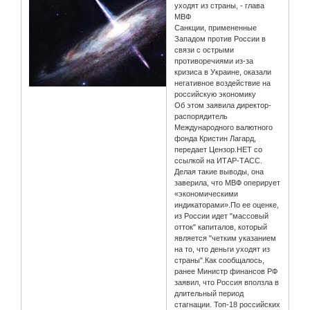
уходят из страны, - глава
МВФ
Санкции, примененные
Западом против России в
связи с острыми
противоречиями из-за
кризиса в Украине, оказали
негативное воздействие на
российскую экономику
Об этом заявила директор-
распорядитель
Международного валютного
фонда Кристин Лагард,
передает Цензор.НЕТ со
ссылкой на ИТАР-ТАСС.
Делая такие выводы, она
заверила, что МВФ оперирует
«экономическими
индикаторами».По ее оценке,
из России идет "массовый
отток" капиталов, который
является "четким указанием
на то, что деньги уходят из
страны".Как сообщалось,
ранее Министр финансов РФ
заявил, что Россия вползла в
длительный период
стагнации. Топ-18 российских