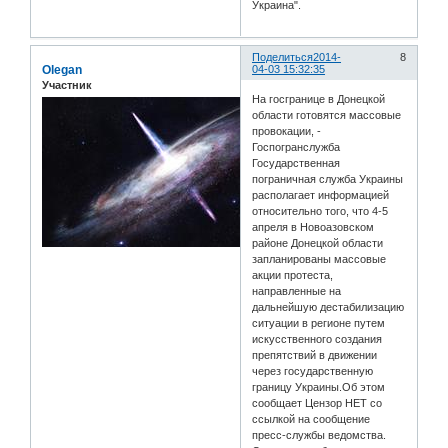
Украина".
Поделиться
2014-
8
Olegan
04-03 15:32:35
Участник
На госгранице в Донецкой
области готовятся массовые
провокации, -
Госпогранслужба
Государственная
пограничная служба Украины
располагает информацией
относительно того, что 4-5
апреля в Новоазовском
районе Донецкой области
запланированы массовые
акции протеста,
направленные на
дальнейшую дестабилизацию
ситуации в регионе путем
искусственного создания
препятствий в движении
через государственную
границу Украины.Об этом
сообщает Цензор НЕТ со
ссылкой на сообщение
пресс-службы ведомства.