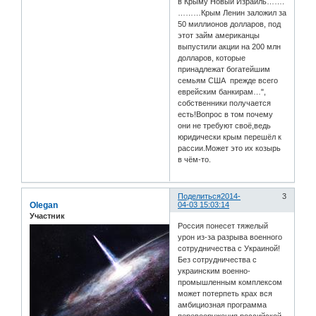
в Крыму Новый Израиль…….
………Крым Ленин заложил за
50 миллионов долларов, под
этот займ американцы
выпустили акции на 200 млн
долларов, которые
принадлежат богатейшим
семьям США прежде всего
еврейским банкирам…",
собственники получается
есть!Вопрос в том почему
они не требуют своё,ведь
юридически крым перешёл к
рассии.Может это их козырь
в чём-то.
Поделиться
2014-
3
Olegan
04-03 15:03:14
Участник
Россия понесет тяжелый
урон из-за разрыва военного
сотрудничества с Украиной!
Без сотрудничества с
украинским военно-
промышленным комплексом
может потерпеть крах вся
амбициозная программа
перевооружения российской