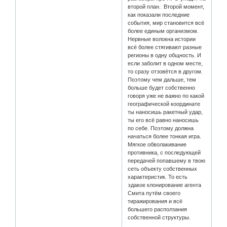
второй план. Второй момент,
как показали последние
события, мир становится всё
более единым организмом.
Нервные волокна истории
всё более стягивают разные
регионы в одну общность. И
если заболит в одном месте,
то сразу отзовётся в другом.
Поэтому чем дальше, тем
больше будет собственно
говоря уже не важно по какой
географической координате
ты наносишь ракетный удар,
ты его всё равно наносишь
по себе. Поэтому должна
начаться более тонкая игра.
Мягкое обволакивание
противника, с последующей
передачей попавшему в твою
сеть объекту собственных
характеристик. То есть
эдакое клонирование агента
Смита путём своего
тиражирования и всё
большего расползания
собственной структуры.