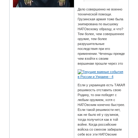
Дело совершенно не военно
технической помощи.
Грузинская армия тоже была
экипирована по высшему
НАТОвскому образцу, и что?
Тем более, чем совершеннее
оружие, тем более
разрушительные
последствия при его
применении. Чеченцы прежде
чем взойти к своим
вершинам прошли через это
Если у украинцев есть ТАКАЯ
решимость отставить свою
Родину, то они победят с
любым оружием, хотя с
НАТОвским конечно быстрее.
Если такой решимости нет,
как не было её у грузинов,
тогда получится как в той
войне. Когда российские
войска со смехом забирали
себе все эти НАТОвские