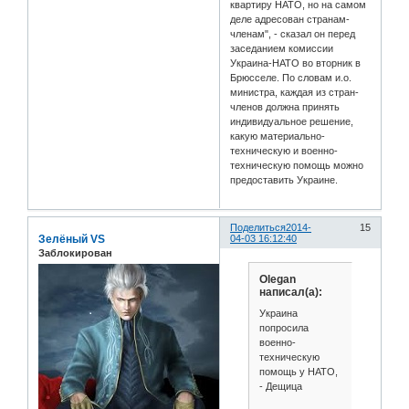
квартиру НАТО, но на самом
деле адресован странам-
членам", - сказал он перед
заседанием комиссии
Украина-НАТО во вторник в
Брюсселе. По словам и.о.
министра, каждая из стран-
членов должна принять
индивидуальное решение,
какую материально-
техническую и военно-
техническую помощь можно
предоставить Украине.
Поделиться
2014-
15
Зелёный VS
04-03 16:12:40
Заблокирован
Olegan
написал(а):
Украина
попросила
военно-
техническую
помощь у НАТО,
- Дещица