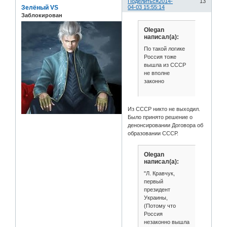
Поделиться
2014-
13
Зелёный VS
04-03 15:55:14
Заблокирован
Olegan
написал(а):
По такой логике
Россия тоже
вышла из СССР
не вполне
законно
Из СССР никто не выходил.
Было принято решение о
денонсировании Договора об
образовании СССР.
Olegan
написал(а):
"Л. Кравчук,
первый
президент
Украины,
(Потому что
Россия
незаконно вышла