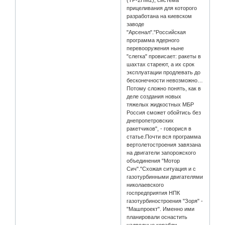
прицеливания для которого
разработана на киевском
заводе
"Арсенал"."Российская
программа ядерного
перевооружения ныне
"слегка" провисает: ракеты в
шахтах стареют, а их срок
эксплуатации продлевать до
бесконечности невозможно…
Потому сложно понять, как в
деле создания новых
тяжелых жидкостных МБР
Россия сможет обойтись без
днепропетровских
ракетчиков", - говорися в
статье.Почти вся программа
вертолетостроения завязана
на двигатели запорожского
объединения "Мотор
Сич"."Схожая ситуация и с
газотурбинными двигателями
николаевского
госпредприятия НПК
газотурбиностроения "Зоря" -
"Машпроект". Именно ими
планировали оснастить
надводные корабли