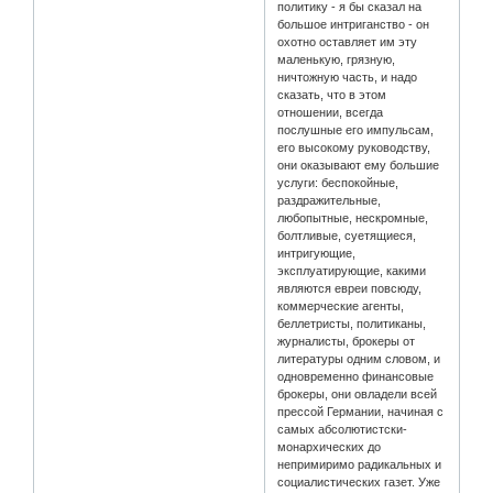
политику - я бы сказал на
большое интриганство - он
охотно оставляет им эту
маленькую, грязную,
ничтожную часть, и надо
сказать, что в этом
отношении, всегда
послушные его импульсам,
его высокому руководству,
они оказывают ему большие
услуги: беспокойные,
раздражительные,
любопытные, нескромные,
болтливые, суетящиеся,
интригующие,
эксплуатирующие, какими
являются евреи повсюду,
коммерческие агенты,
беллетристы, политиканы,
журналисты, брокеры от
литературы одним словом, и
одновременно финансовые
брокеры, они овладели всей
прессой Германии, начиная с
самых абсолютистски-
монархических до
непримиримо радикальных и
социалистических газет. Уже