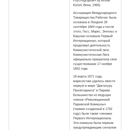
Psychographie» by Arnold
Kunzli, Вена, 1966)
Ассоциация Международного
Товарищества Рабочих была
основана в Лондоне 28
сентября 1864 года и после
этого, Гесс, Маркс, Энгельс и
Бакунин основали Первый
Интернационал, который
продолжал деятельность
Коммунистической лиги.
Коммунистическая Лига
официально прекратила свое
существование 17 ноября
1852 года.
18 марта 1871 года,
марксистам удалось ввести
первую в мире "Диктатуру
Пролетариата" в Париже.
Большинство из ведущих
членов «Революционной
Парижской Коммуны»
(термин созданный в 1792
году) были также членами
Первого Интернационала.
Эта коммуна была первым
предупреждающим сигналом