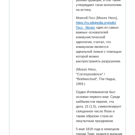
разные фракции, и обе также
утверждают свою монополию
на истину.
Моисей Гесс [Moses Hess],
https://ru.wikipedia.org/wiki/
Гесс,_Мозес
один из самых
важных основателей
коммунистической
идеологии, считал, что
коммунизм является
идеальной ложью с помощью
которой можно
распространять разрушение.
(Moses Hess,
"Correspondence" /
"Briefwechsel", The Hague,
1959.)
Орден Иллюминатов был
основан первого мая. Среди
каббалистов евреев, эта
дата, 15 (1.5), символизирует
священное число Яхве и
таким образом стала их
оккультным праздником.
5 мая 1818 года в немецком
городе Трир, родился мальчик