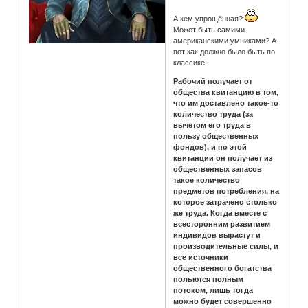
А кем упрощённая?
Может быть самими
американскими умниками? А
вот как должно было быть по
классике.
Рабочий получает от
общества квитанцию в том,
что им доставлено такое-то
количество труда (за
вычетом его труда в
пользу общественных
фондов), и по этой
квитанции он получает из
общественных запасов
такое количество
предметов потребления, на
которое затрачено столько
же труда. Когда вместе с
всесторонним развитием
индивидов вырастут и
производительные силы, и
все источники
общественного богатства
польются полным
потоком, лишь тогда
можно будет совершенно