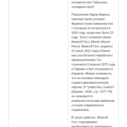
человечество "обезьяны
холодного бога".
Поклонение Карла Маркса
насилию было усилено
Франкистским коммунистом,
с которым он встретился в
1841 году, когда ему было 23
года. Этого человека звали
Моисей Гесс [Moritz Moses
Hess]. Моисей Гесс родился
21 июня 1812 года в Бонне,
как сын богатого еврейского
промышленника. Он
скончался 6 апреля 1875 года
в Париже и был похоронен в
Израиле. Можно упомянуть,
что он основал немецкую
социал-демократическую
партию. В "Judisches Lexikon"
(Берлин, 1928, стр. 1577-78)
он называется
коммунистическим раввином
и отцом современного
социализма.
В своих работах, Моисей
Гесс подчеркивал
необходимость агитировать