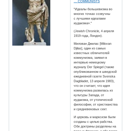
… COMMUNISTS
"Идеалы большевизма во
многих точках созвучны
с лучшими идеалами
иудаизма»."
(Jewish Chronicle, 4 апреля
1919 года, Лондон).
Милован Джилас [Milovan
Djilas], один из самых
известных обличителей
коммунизма, заявил в
интервью немецкому
журналу Der Spiegel (также
опубликованном в шведской
ежедневной газете Svenska
Dagbladet, 13 апреля 1983),
что он считает, что идея
коммунизма развилась из
культуры Запада, от
иудаизма, от утопической
философии, от христианства
и средневековых сект.
И церковь и марксизм были
созданы с целью рабства.
Обе доктрины разделены на