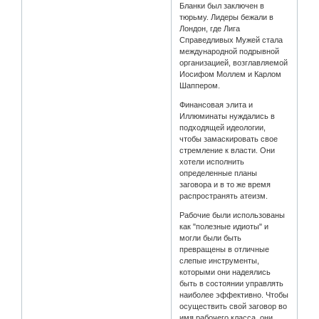
Бланки был заключен в
тюрьму. Лидеры бежали в
Лондон, где Лига
Справедливых Мужей стала
международной подрывной
организацией, возглавляемой
Иосифом Моллем и Карлом
Шаппером.
Финансовая элита и
Иллюминаты нуждались в
подходящей идеологии,
чтобы замаскировать свое
стремление к власти. Они
хотели исполнить
определенные планы
заговора и в то же время
распространять атеизм.
Рабочие были использованы
как "полезные идиоты" и
могли были быть
превращены в отличные
слепые инструменты,
которыми они надеялись
быть в состоянии управлять
наиболее эффективно. Чтобы
осуществить свой заговор во
имя рабочего класса, они