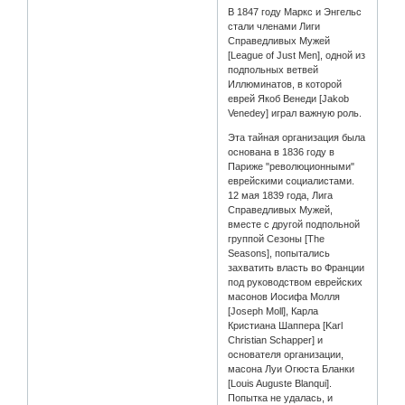
В 1847 году Маркс и Энгельс
стали членами Лиги
Справедливых Мужей
[League of Just Men], одной из
подпольных ветвей
Иллюминатов, в которой
еврей Якоб Венеди [Jakob
Venedey] играл важную роль.
Эта тайная организация была
основана в 1836 году в
Париже "революционными"
еврейскими социалистами.
12 мая 1839 года, Лига
Справедливых Мужей,
вместе с другой подпольной
группой Сезоны [The
Seasons], попытались
захватить власть во Франции
под руководством еврейских
масонов Иосифа Молля
[Joseph Moll], Карла
Кристиана Шаппера [Karl
Christian Schapper] и
основателя организации,
масона Луи Огюста Бланки
[Louis Auguste Blanqui].
Попытка не удалась, и