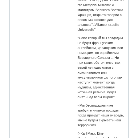
Магистром Ордена "Ordre du
rite Memphis-Misraim" и
магистром Великого Востока
Франции, открыто говорил в
своем манифесте для
альянса "L'Alliance Israelite
Universelle":
"Союз который мы создадим
не будет французским,
английским, ирландским или
немецким, но еврейскими
Всемирного Союзом ... Ни
при каких обстоятельствах
еврей не подружится с
христианином или
мусульманином до того, как
наступит момент, когда
иудаизм, единственная
истинная религия, будет
сиять над всем миром".
«Мы беспощадны и не
требуйте никакой пощады.
Когда прийдет наша очередь,
мы не будем скрывать наш
терроризм».
(«Karl Marx: Eine