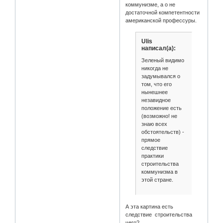
коммунизме, а о не
достаточной компетентности
американской профессуры.
Ulis
написал(а):
Зеленый видимо
никогда не
задумывался о
том, что его
нынешнее
незавидное
положение есть
(возможно! не
знаю всех
обстоятельств) -
прямое
следствие
практики
строительства
коммунизма в
этой стране.
А эта картина есть
следствие строительства
чего?