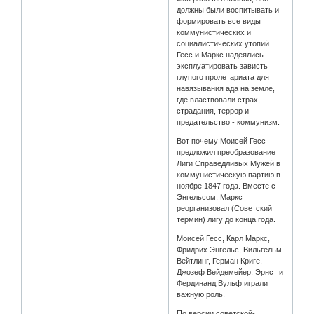
должны были воспитывать и
формировать все виды
коммунистических и
социалистических утопий.
Гесс и Маркс надеялись
эксплуатировать зависть
глупого пролетариата для
навязывания ада на земле,
где властвовали страх,
страдания, террор и
предательство - коммунизм.
Вот почему Моисей Гесс
предложил преобразование
Лиги Справедливых Мужей в
коммунистическую партию в
ноябре 1847 года. Вместе с
Энгельсом, Маркс
реорганизовал (Советский
термин) лигу до конца года.
Моисей Гесс, Карл Маркс,
Фридрих Энгельс, Вильгельм
Вейтлинг, Герман Криге,
Джозеф Вейдемейер, Эрнст и
Фердинанд Вульф играли
важную роль.
По версии советской-