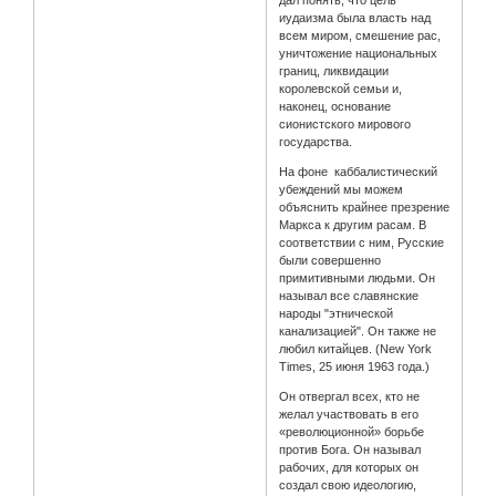
дал понять, что цель
иудаизма была власть над
всем миром, смешение рас,
уничтожение национальных
границ, ликвидации
королевской семьи и,
наконец, основание
сионистского мирового
государства.
На фоне каббалистический
убеждений мы можем
объяснить крайнее презрение
Маркса к другим расам. В
соответствии с ним, Русские
были совершенно
примитивными людьми. Он
называл все славянские
народы "этнической
канализацией". Он также не
любил китайцев. (New York
Times, 25 июня 1963 года.)
Он отвергал всех, кто не
желал участвовать в его
«революционной» борьбе
против Бога. Он называл
рабочих, для которых он
создал свою идеологию,