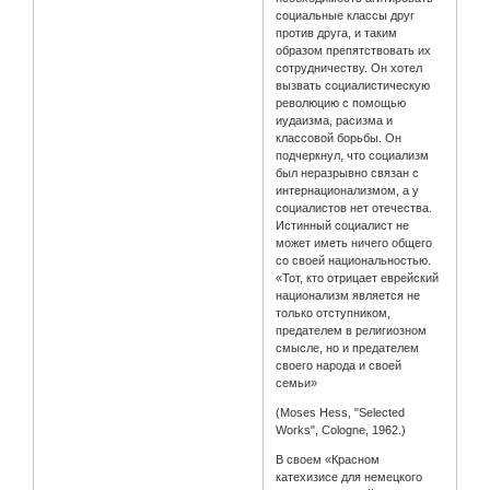
социальные классы друг
против друга, и таким
образом препятствовать их
сотрудничеству. Он хотел
вызвать социалистическую
революцию с помощью
иудаизма, расизма и
классовой борьбы. Он
подчеркнул, что социализм
был неразрывно связан с
интернационализмом, а у
социалистов нет отечества.
Истинный социалист не
может иметь ничего общего
со своей национальностью.
«Тот, кто отрицает еврейский
национализм является не
только отступником,
предателем в религиозном
смысле, но и предателем
своего народа и своей
семьи»
(Moses Hess, "Selected
Works", Cologne, 1962.)
В своем «Красном
катехизисе для немецкого