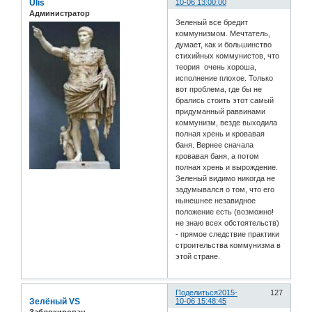
Ulis
10-06 13:00:00
Администратор
Зеленый все бредит
коммунизмом. Мечтатель,
думает, как и большинство
стихийных коммунистов, что
теория очень хороша,
исполнение плохое. Только
вот проблема, где бы не
брались стоить этот самый
придуманный раввинами
коммунизм, везде выходила
полная хрень и кровавая
баня. Вернее сначала
кровавая баня, а потом
полная хрень и вырождение.
Зеленый видимо никогда не
задумывался о том, что его
нынешнее незавидное
положение есть (возможно!
не знаю всех обстоятельств)
- прямое следствие практики
строительства коммунизма в
этой стране.
Поделиться
2015-
127
Зелёный VS
10-06 15:48:45
Заблокирован