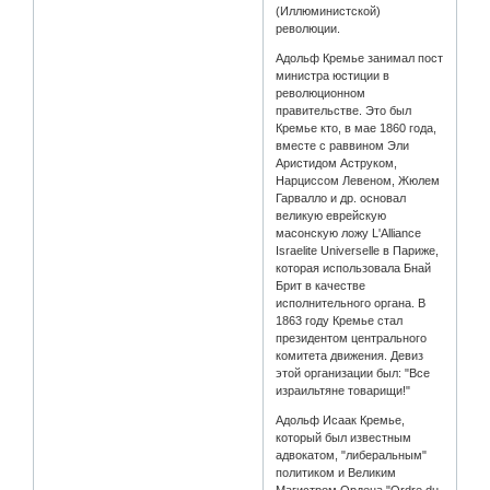
(Иллюминистской)
революции.
Адольф Кремье занимал пост
министра юстиции в
революционном
правительстве. Это был
Кремье кто, в мае 1860 года,
вместе с раввином Эли
Аристидом Аструком,
Нарциссом Левеном, Жюлем
Гарвалло и др. основал
великую еврейскую
масонскую ложу L'Alliance
Israelite Universelle в Париже,
которая использовала Бнай
Брит в качестве
исполнительного органа. В
1863 году Кремье стал
президентом центрального
комитета движения. Девиз
этой организации был: "Все
израильтяне товарищи!"
Адольф Исаак Кремье,
который был известным
адвокатом, "либеральным"
политиком и Великим