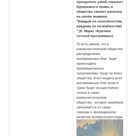
преодолеть узкий горизонт
буржуазного права, и
общество сможет написать
на своём знамени:
"Каждый по способностям,
каждому по потребностям!
" (К. Маркс «Критика
готской программы»).
То есть имеем, что в
коммунистическом обществе
распределение
материальных благ будет
происходить
пропорционально
затраченному труду на благо
общества. А вот выдача всех
материальных благ всем и
сразу будет осуществлено
только в сверх
коммунистическом
обществе, которое напрямую
увязывается со сверх
скачком в эволюционном
развитии человеческого вида.