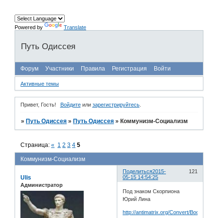
Powered by
Translate
Путь Одиссея
Форум
Участники
Правила
Регистрация
Войти
Активные темы
Привет, Гость!
Войдите
или
зарегистрируйтесь
.
»
Путь Одиссея
»
Путь Одиссея
»
Коммунизм-Социализм
Страница:
«
1
2
3
4
5
Коммунизм-Социализм
Поделиться
2015-
121
Ulis
05-15 14:54:25
Администратор
Под знаком Скорпиона
Юрий Лина
http://antimatrix.org/Convert/Books/Und