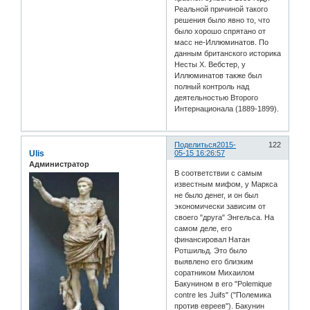
Реальной причиной такого
решения было явно то, что
было хорошо спрятано от
масс не-Иллюминатов. По
данным британского историка
Несты Х. Вебстер, у
Иллюминатов также был
полный контроль над
деятельностью Второго
Интернационала (1889-1899).
Поделиться
2015-
122
Ulis
05-15 16:26:57
Администратор
В соответствии с самым
известным мифом, у Маркса
не было денег, и он был
экономически зависим от
своего "друга" Энгельса. На
самом деле, его
финансировал Натан
Ротшильд. Это было
выявлено его близким
соратником Михаилом
Бакунином в его "Polemique
contre les Juifs" ("Полемика
против евреев"). Бакунин