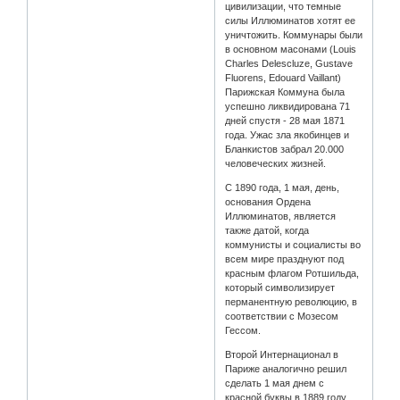
цивилизации, что темные
силы Иллюминатов хотят ее
уничтожить. Коммунары были
в основном масонами (Louis
Charles Delescluze, Gustave
Fluorens, Edouard Vaillant)
Парижская Коммуна была
успешно ликвидирована 71
дней спустя - 28 мая 1871
года. Ужас зла якобинцев и
Бланкистов забрал 20.000
человеческих жизней.
С 1890 года, 1 мая, день,
основания Ордена
Иллюминатов, является
также датой, когда
коммунисты и социалисты во
всем мире празднуют под
красным флагом Ротшильда,
который символизирует
перманентную революцию, в
соответствии с Мозесом
Гессом.
Второй Интернационал в
Париже аналогично решил
сделать 1 мая днем с
красной буквы в 1889 году.