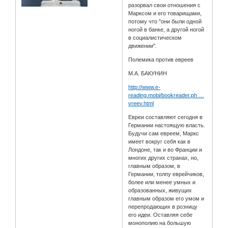
разорвал свои отношения с
Марксом и его товарищами,
потому что "они были одной
ногой в банке, а другой ногой
в социалистическом
движении".
Полемика против евреев
М.А. БАКУНИН
http://www.e-
reading.mobi/bookreader.ph …
vreev.html
Евреи составляют сегодня в
Германии настоящую власть.
Будучи сам евреем, Маркс
имеет вокруг себя как в
Лондоне, так и во Франции и
многих других странах, но,
главным образом, в
Германии, толпу еврейчиков,
более или менее умных и
образованных, живущих
главным образом его умом и
перепродающих в розницу
его идеи. Оставляя себе
монополию на большую