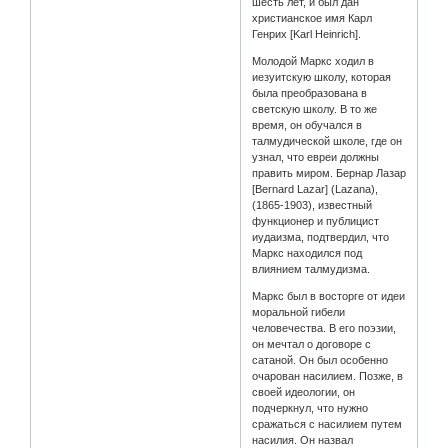
шесть лет, и был дан
христианское имя Карл
Генрих [Karl Heinrich].
Молодой Маркс ходил в
иезуитскую школу, которая
была преобразована в
светскую школу. В то же
время, он обучался в
талмудической школе, где он
узнал, что евреи должны
править миром. Бернар Лазар
[Bernard Lazar] (Lazana),
(1865-1903), известный
функционер и публицист
иудаизма, подтвердил, что
Маркс находился под
влиянием талмудизма.
Маркс был в восторге от идеи
моральной гибели
человечества. В его поэзии,
он мечтал о договоре с
сатаной. Он был особенно
очарован насилием. Позже, в
своей идеологии, он
подчеркнул, что нужно
сражаться с насилием путем
насилия. Он назвал