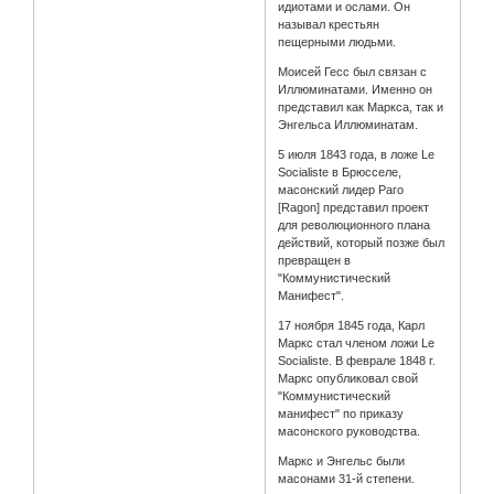
идиотами и ослами. Он
называл крестьян
пещерными людьми.
Моисей Гесс был связан с
Иллюминатами. Именно он
представил как Маркса, так и
Энгельса Иллюминатам.
5 июля 1843 года, в ложе Le
Socialiste в Брюсселе,
масонский лидер Раго
[Ragon] представил проект
для революционного плана
действий, который позже был
превращен в
"Коммунистический
Манифест".
17 ноября 1845 года, Карл
Маркс стал членом ложи Le
Socialiste. В феврале 1848 г.
Маркс опубликовал свой
"Коммунистический
манифест" по приказу
масонского руководства.
Маркс и Энгельс были
масонами 31-й степени.