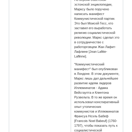
эстонской энциклопедии,
Марксу было поручено
написать манифест
Коммунистической партии.
Это был Моисей Гесс, кто
заставил его выработать
религию социалистической
революции. Маркс сделал это
в сотрудничестве с
работорговцем Жан Лафит-
Лафлине [Jean Lafitte-
Laflinne].
"Коммунистический
манифест" был опубликован
в Лондоне. В этом документе,
Маркс лишь дал дальнейшее
развитие идеям лидеров
Иллюминатов - Адама
Вейсгаупта и Клинтона
Рузвельта. В то же время он
использовал конспиративный
опыт утопических
коммунистов и Иллюминатов
Франсуа Ноэль Бабеф
[Francois Noel Babeuf] (1760-
1797), чтобы показать путь к
социалистической