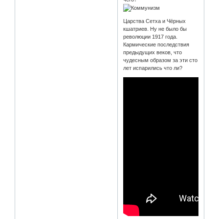
Царства Сетха и Чёрных
кшатриев. Ну не было бы
революции 1917 года.
Кармические последствия
предыдущих веков, что
чудесным образом за эти сто
лет испарились что ли?