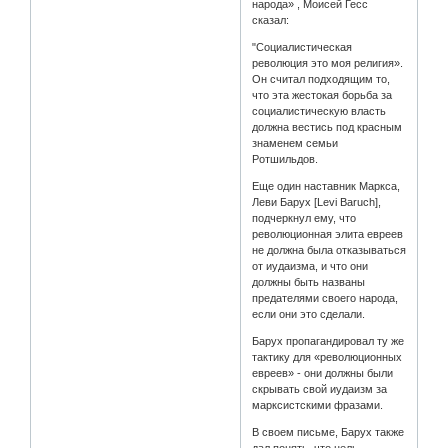
народа» , Моисей Гесс
сказал:
"Социалистическая
революция это моя религия».
Он считал подходящим то,
что эта жестокая борьба за
социалистическую власть
должна вестись под красным
знаменем семьи
Ротшильдов.
Еще один наставник Маркса,
Леви Барух [Levi Baruch],
подчеркнул ему, что
революционная элита евреев
не должна была отказываться
от иудаизма, и что они
должны быть названы
предателями своего народа,
если они это сделали.
Барух пропагандировал ту же
тактику для «революционных
евреев» - они должны были
скрывать свой иудаизм за
марксистскими фразами.
В своем письме, Барух также