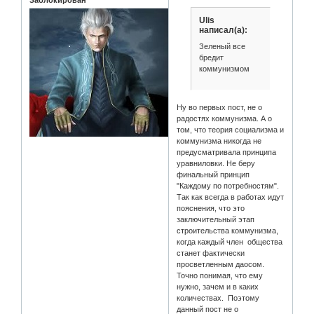
Ulis
написал(а):
Зеленый все
бредит
коммунизмом
Ну во первых пост, не о
радостях коммунизма. А о
том, что теория социализма и
коммунизма никогда не
предусматривала принципа
уравниловки. Не беру
финальный принцип
"Каждому по потребностям".
Так как всегда в работах идут
пояснения, что это
заключительный этап
строительства коммунизма,
когда каждый член общества
станет фактически
просветленным даосом.
Точно понимая, что ему
нужно, зачем и в каких
количествах. Поэтому
данный пост не о