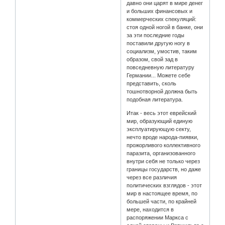
давно они царят в мире денег
и больших финансовых и
коммерческих спекуляций:
стоя одной ногой в банке, они
за эти последние годы
поставили другую ногу в
социализм, умостив, таким
образом, свой зад в
повседневную литературу
Германии... Можете себе
представить, сколь
тошнотворной должна быть
подобная литература.
Итак - весь этот еврейский
мир, образующий единую
эксплуатирующую секту,
нечто вроде народа-пиявки,
прожорливого коллективного
паразита, организованного
внутри себя не только через
границы государств, но даже
через все различия
политических взглядов - этот
мир в настоящее время, по
большей части, по крайней
мере, находится в
распоряжении Маркса с