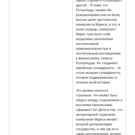
одной стороны и Ротшильда с
другой. - Я знаю, что
Ротшильды, какими бы
реакционерами они ни были,
высоко ценят достоинства
коммуниста Маркса; и что, в
свою очередь, коммунист
Маркс чувствует себя
неодолимо увлеченным
инстинктивной
привлекательностью и
почтительным восхищением
к финансовому таланту
Ротшильдов. Их соединяет
еврейская солидарность - та
столь мощная солидарность,
которая поддерживалась в
течение всей истории.
Это должно казаться
странным. Что может быть
общего между социализмом и
высокими банковскими
сферами? Ах! Дело в том, что
авторитарный социализм,
коммунизм Маркса желает
мощной централизации
государства, а там где есть
такая централизация, должен