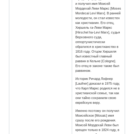
и получил имя Моисей
Мордехай Леви Маркс [Moses
Mordecai Levi Marx]. В ранней
молодости, он стал известен
как христианин. Его отец,
Хиршель га-Леви Маркс
[Hirschel ha-Levi Marx], судья
Верховного суда,
оппортунистически
обратился в христианство в
1816 году. Отцом Хиршеля
был известный главный
раввин в Кельне [Cologne].
Его отец-в-законе также был
раввином.
Историк Ричард Лофнер
[Laufner] доказал в 1975 году,
что Карл Маркс родился не в
христианской семье, так как
они тайно сохранили свою
еврейскую веру.
Именно поэтому он получил
Моисейское [Mosaic] имя
сразу после его рождения.
Моисей Мордехай Леви был
крещен только в 1824 году, в