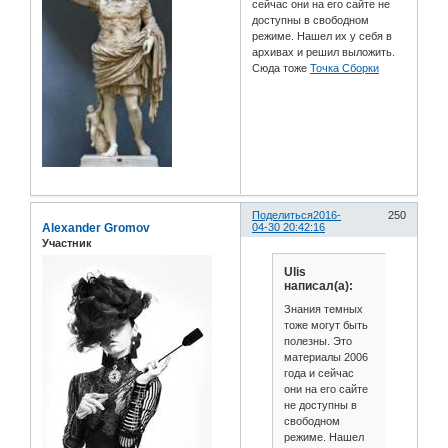
сейчас они на его сайте не
доступны в свободном
режиме. Нашел их у себя в
архивах и решил выложить.
Сюда тоже
Точка Сборки
Поделиться
2016-
250
Alexander Gromov
04-30 20:42:16
Участник
Ulis
написал(а):
Знания темных
тоже могут быть
полезны. Это
материалы 2006
года и сейчас
они на его сайте
не доступны в
свободном
режиме. Нашел