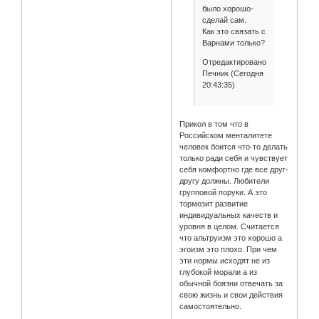
было хорошо-
сделай сам.
Как это связать с
Варнами только?
Отредактировано
Печник (Сегодня
20:43:35)
Прикол в том что в
Российском менталитете
человек боится что-то делать
только ради себя и чувствует
себя комфортно где все друг-
другу должны. Любители
групповой поруки. А это
тормозит развитие
индивидуальных качеств и
уровня в целом. Считается
что альтруизм это хорошо а
эгоизм это плохо. При чем
эти нормы исходят не из
глубокой морали а из
обычной боязни отвечать за
свою жизнь и свои действия
самостоятельно.