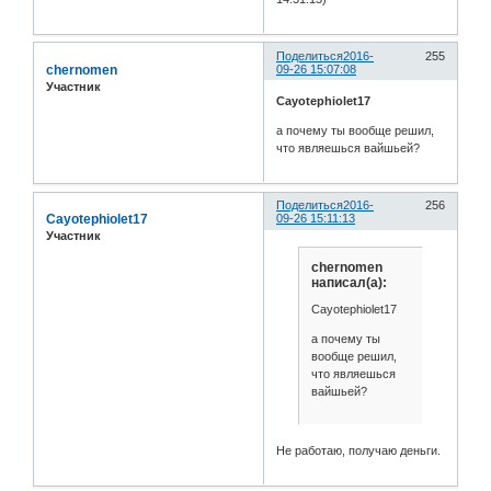
Поделиться
2016-
255
chernomen
09-26 15:07:08
Участник
Cayotephiolet17
а почему ты вообще решил,
что являешься вайшьей?
Поделиться
2016-
256
Cayotephiolet17
09-26 15:11:13
Участник
chernomen
написал(а):
Cayotephiolet17
а почему ты
вообще решил,
что являешься
вайшьей?
Не работаю, получаю деньги.