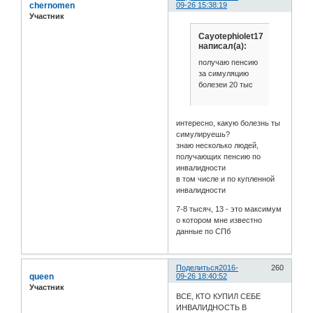
chernomen
09-26 15:38:19
Участник
Cayotephiolet17
написал(а):
получаю пенсию
за симуляцию
болезеи 20 тыс
интересно, какую болезнь ты
симулируешь?
знаю несколько людей,
получающих пенсию по
инвалидности
в том числе и по купленной
инвалидности
7-8 тысяч, 13 - это максимум
о котором мне известно
данные по СПб
Поделиться
2016-
260
queen
09-26 18:40:52
Участник
ВСЕ, КТО КУПИЛ СЕБЕ
ИНВАЛИДНОСТЬ В