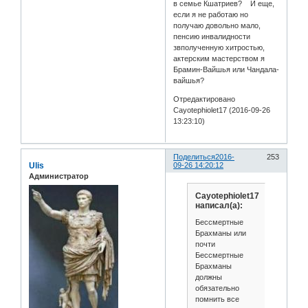
в семье Кшатриев? И еще,
если я не работаю но
получаю довольно мало,
пенсию инвалидности
звполученную хитростью,
актерским мастерством я
Брамин-Вайшья или Чандала-
вайшья?
Отредактировано
Cayotephiolet17 (2016-09-26
13:23:10)
Поделиться
2016-
253
Ulis
09-26 14:20:12
Администратор
Cayotephiolet17
написал(а):
Бессмертные
Брахманы или
почти
Бессмертные
Брахманы
должны
обязательно
помнить все