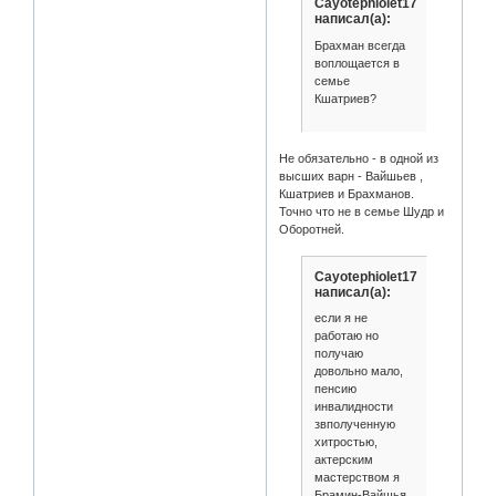
Cayotephiolet17
написал(а):
Брахман всегда
воплощается в
семье
Кшатриев?
Не обязательно - в одной из
высших варн - Вайшьев ,
Кшатриев и Брахманов.
Точно что не в семье Шудр и
Оборотней.
Cayotephiolet17
написал(а):
если я не
работаю но
получаю
довольно мало,
пенсию
инвалидности
звполученную
хитростью,
актерским
мастерством я
Брамин-Вайшья