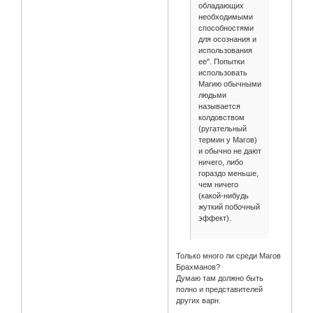
обладающих
необходимыми
способностями
для осознания и
использования
ее". Попытки
использовать
Магию обычными
людьми
называется
колдовством
(ругательный
термин у Магов)
и обычно не дают
ничего, либо
гораздо меньше,
чем ничего
(какой-нибудь
жуткий побочный
эффект).
Только много ли среди Магов
Брахманов?
Думаю там должно быть
полно и представителей
других варн.