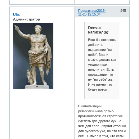
Поделиться
2015-
245
Ulis
11-25 12:15:34
Администратор
Denvut
написал(а):
Еще бы хотелось
добавить
выражение "ни
себе". Значит
можно делать как
угодно и как
получится. Есть
оправдание что
ну "ни себе" же.
И не важно что
будет потом.
В цивилизации
ремесленников прямо
противоположная стратегия -
сделать для другого лучше
чем для себя. Звучит странно
для русского уха, но это так и
есть. Смысл в том, что если