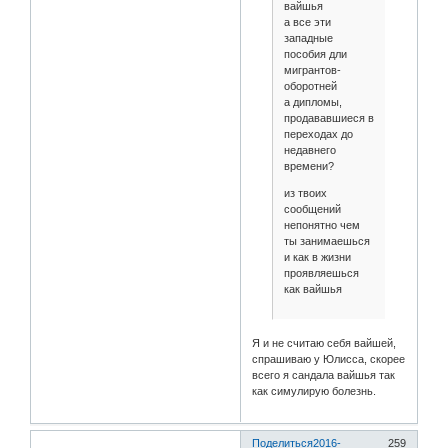
вайшья
а все эти
западные
пособия дли
мигрантов-
оборотней
а дипломы,
продававшиеся в
переходах до
недавнего
времени?
из твоих
сообщений
непонятно чем
ты занимаешься
и как в жизни
проявляешься
как вайшья
Я и не считаю себя вайшей,
спрашиваю у Юлисса, скорее
всего я сандала вайшья так
как симулирую болезнь.
Поделиться
2016-
259