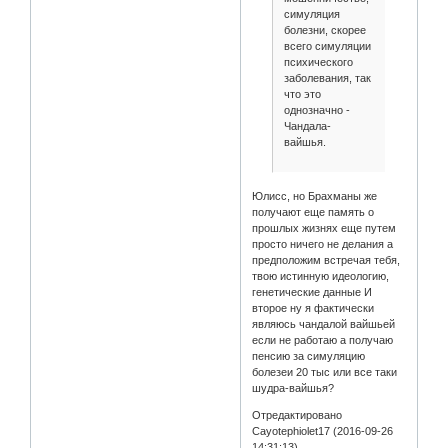
симуляция
болезни, скорее
всего симуляции
психического
заболевания, так
что это
однозначно -
Чандала-
вайшья.
Юлисс, но Брахманы же
получают еще память о
прошлых жизнях еще путем
просто ничего не делания а
предположим встречая тебя,
твою истинную идеологию,
генетические данные И
второе ну я фактически
являюсь чандалой вайшьей
если не работаю а получаю
пенсию за симуляцию
болезеи 20 тыс или все таки
шудра-вайшья?
Отредактировано
Cayotephiolet17 (2016-09-26
14:31:13)