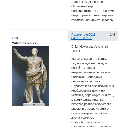
таковых "мастеров" в
обществе будет
большинство, то этот социум
будет преисполнен энергией
взаимной ненависти и злобы.
Поделиться
2016-
246
Ulis
04-28 19:07:56
Администратор
Б. М. Моносов. Из статей
2006 г.
Маги различают 4 касты
людей, представляющие
собой ступени в
индивидуальной эволюции
человека (наподобие
школьных классов).
Нарабатывая в каждой жизни
необходимые признаки
человек, переходит из касты,
в касту затрачивая на
переход разное количество
времени в зависимости от
целей которые он в этой
жизни реализует
(способствуют ли они
наработке качества данной