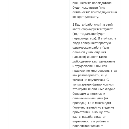
внешнего же наблюдателя
будет ярко виден "пик
активности" приходящийся на
конкретную касту.
1 Каста (работники): в этой
касте формируется "душа"
(то, что дальше будет
перерождаться). В этой касте
люди совершают простую
физическую работу (для
сложной у них еще нет
навыков) и ценят такие
добродетели как прилежание
и трудолюбие. Они, как
правило, не многословны (так
как разговаривать, еще
толком не научились). С
точки зрения физиогномики
это крупные сильные люди с
большим аппетитом и
сильными мышцами (от
природы). Они много едят
(количественно) но в еде не
прихотливы. К концу этой
касты нарабатывается
виртуозность в работе и
появляется элемент