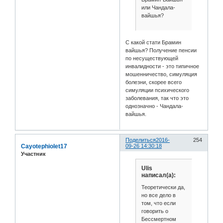
или Чандала-
вайшья?
С какой стати Брамин
вайшья? Получение пенсии
по несуществующей
инвалидности - это типичное
мошенничество, симуляция
болезни, скорее всего
симуляции психического
заболевания, так что это
однозначно - Чандала-
вайшья.
Поделиться
2016-
254
Cayotephiolet17
09-26 14:30:18
Участник
Ulis
написал(а):
Теоретически да,
но все дело в
том, что если
говорить о
Бессмертном