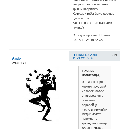
медик может перекрыть
крышу например.
Хочешь чтобы было хорошо-
сделай сам.
Как это связать с Варнами
только?
Отредактировано Печник
(2015-11-24 19:43:35)
Поделиться
2015-
244
Ando
11-24 22:05:32
Участник
Печник
написал(а):
Это дало один
момент, русский
человек более
универсален в
отличии от
европейца,
часто и ученый и
медик может
перекрыть
крышу например.
Хочешь чтобы