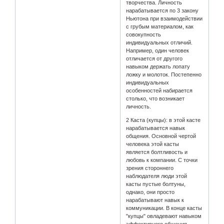
творчества. Личность
нарабатывается по 3 закону
Ньютона при взаимодействии
с грубым материалом, как
совокупность
индивидуальных отличий.
Например, один человек
отличается от другого
навыком держать лопату
ложку и молоток. Постепенно
индивидуальных
особенностей набирается
столько, что возникает
личность.
2 Каста (купцы): в этой касте
нарабатывается навык
общения. Основной чертой
человека этой касты
является болтливость и
любовь к компании. С точки
зрения стороннего
наблюдателя люди этой
касты пустые болтуны,
однако, они просто
нарабатывают навык к
коммуникации. В конце касты
"купцы" овладевают навыком
эффективного общения