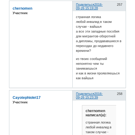
Поделиться
2016-
257
chernomen
09-26 15:19:28
Участник
странная логика
любой инвалид в таком
случае - вайшья
а все эти западные пособия
дли мигрантов-оборотней
а дипломы, продававшиеся в
переходах до недавнего
времени?
из твоих сообщений
непонятно чем ты
занимаешься
и как в жизни проявляешься
как вайшья
Поделиться
2016-
258
Cayotephiolet17
09-26 15:23:39
Участник
chernomen
написал(а):
странная логика
любой инвалид в
таком случае -