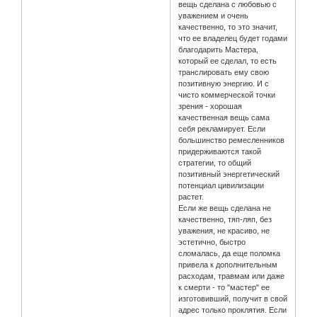
вещь сделана с любовью с
уважением и очень
качественно, то это значит,
что ее владелец будет годами
благодарить Мастера,
который ее сделал, то есть
транслировать ему свою
позитивную энергию. И с
чисто коммерческой точки
зрения - хорошая
качественная вещь сама
себя рекламирует. Если
большинство ремесленников
придерживаются такой
стратегии, то общий
позитивный энергетический
потенциал цивилизации
растет.
Если же вещь сделана не
качественно, тяп-ляп, без
уважения, не красиво, не
эстетично, быстро
сломалась, да еще поломка
привела к дополнительным
расходам, травмам или даже
к смерти - то "мастер" ее
изготовивший, получит в свой
адрес только проклятия. Если