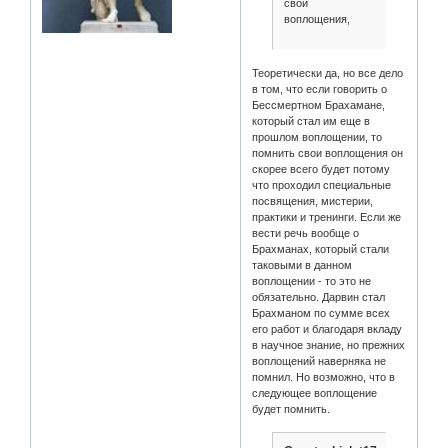
свои
воплощения,
Теоретически да, но все дело
в том, что если говорить о
Бессмертном Брахамане,
который стал им еще в
прошлом воплощении, то
помнить свои воплощения он
скорее всего будет потому
что проходил специальные
посвящения, мистерии,
практики и тренинги. Если же
вести речь вообще о
Брахманах, который стали
таковыми в данном
воплощении - то это не
обязательно. Дарвин стал
Брахманом по сумме всех
его работ и благодаря вкладу
в научное знание, но прежних
воплощений наверняка не
помнил. Но возможно, что в
следующее воплощение
будет помнить.