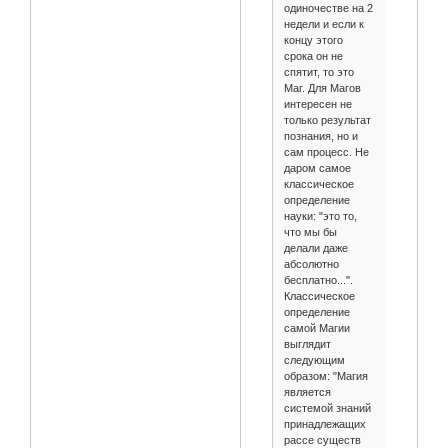
одиночестве на 2
недели и если к
концу этого
срока он не
спятит, то это
Маг. Для Магов
интересен не
только результат
познания, но и
сам процесс. Не
даром самое
классическое
определение
науки: "это то,
что мы бы
делали даже
абсолютно
бесплатно...".
Классическое
определение
самой Магии
выглядит
следующим
образом: "Магия
является
системой знаний
принадлежащих
рассе существ