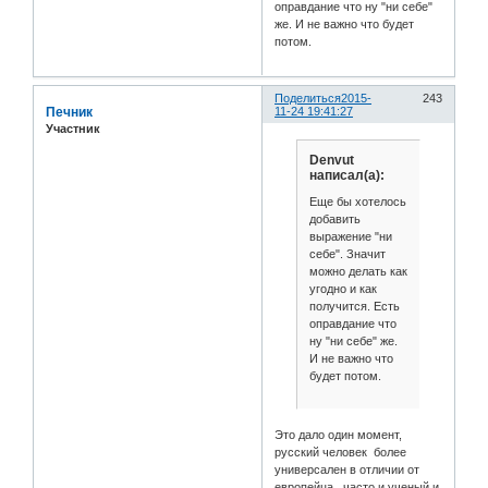
оправдание что ну "ни себе"
же. И не важно что будет
потом.
Поделиться
2015-
243
Печник
11-24 19:41:27
Участник
Denvut
написал(а):
Еще бы хотелось
добавить
выражение "ни
себе". Значит
можно делать как
угодно и как
получится. Есть
оправдание что
ну "ни себе" же.
И не важно что
будет потом.
Это дало один момент,
русский человек более
универсален в отличии от
европейца, часто и ученый и