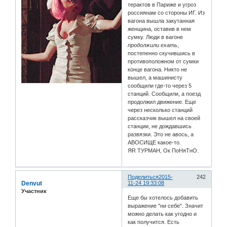
терактов в Париже и угроз
россиянам со стороны ИГ. Из
вагона вышла закутанная
женщина, оставив в нем
сумку. Люди в вагоне
продолжили ехать
,
постепенно скучившись в
противоположном от сумки
конце вагона. Никто не
вышел, а машинисту
сообщили где-то через 5
станций. Сообщили, а поезд
продолжил движение. Еще
через несколько станций
рассказчик вышел на своей
станции, не дождавшись
развязки. Это не авось, а
АВОСИЩЕ какое-то.
ЯR ТУРМАН, Ок ПоНяТнО.
Поделиться
2015-
242
Denvut
11-24 19:33:08
Участник
Еще бы хотелось добавить
выражение "ни себе". Значит
можно делать как угодно и
как получится. Есть