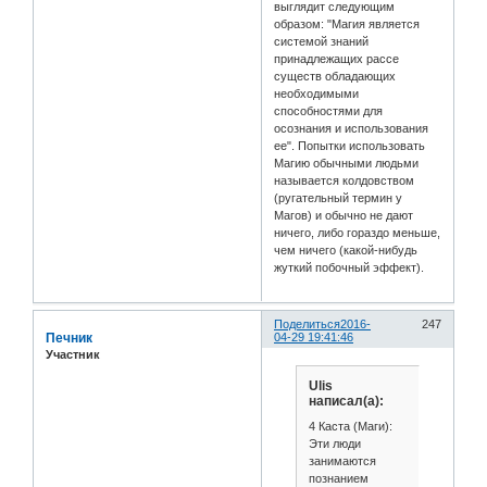
выглядит следующим
образом: "Магия является
системой знаний
принадлежащих рассе
существ обладающих
необходимыми
способностями для
осознания и использования
ее". Попытки использовать
Магию обычными людьми
называется колдовством
(ругательный термин у
Магов) и обычно не дают
ничего, либо гораздо меньше,
чем ничего (какой-нибудь
жуткий побочный эффект).
Поделиться
2016-
247
Печник
04-29 19:41:46
Участник
Ulis
написал(а):
4 Каста (Маги):
Эти люди
занимаются
познанием