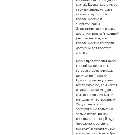
касты). Каждая каста имеет
свои признаки, которые
можно разделить на
поведенческие и
энергетические.
Энергетические признаки
доступны только "видящим"
(экстрасенсам), а вот
поведенческие критерии
доступны для простого
анализа.
Магия представляет собой
способ жизни 4 касты,
которая в свою очередь
делится на 4 уровня.
Протестировать уровни
Магов сложнее, чем касты
людей. Приведем здесь
краткое описание каст и
методов их тестирования.
Хочу отметить, что
тестирование возможно
только извне, так как
большинство людей будет
"переживать за свою
команду" и найдет у себя
признаки всех 4 каст. Для