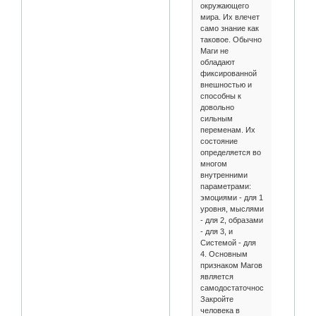
окружающего
мира. Их влечет
само знание как
таковое. Обычно
Маги не
обладают
фиксированной
внешностью и
способны к
довольно
сильным
переменам. Их
состояние
определяется во
многом
внутренними
параметрами:
эмоциями - для 1
уровня, мыслями
- для 2, образами
- для 3, и
Системой - для
4. Основным
признаком Магов
является
самодостаточность.
Закройте
человека в