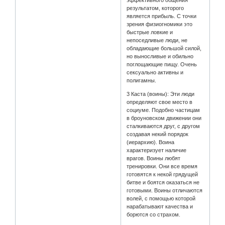
результатом, которого
является прибыль. С точки
зрения физиогномики это
быстрые ловкие и
непоседливые люди, не
обладающие большой силой,
но выносливые и обильно
поглощающие пищу. Очень
сексуально активны и
полигамны.
3 Каста (воины): Эти люди
определяют свое место в
социуме. Подобно частицам
в броуновском движении они
сталкиваются друг, с другом
создавая некий порядок
(иерархию). Воина
характеризует наличие
врагов. Воины любят
тренировки. Они все время
готовятся к некой грядущей
битве и боятся оказаться не
готовыми. Воины отличаются
волей, с помощью которой
нарабатывают качества и
борются со страхом.