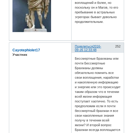
воплощений и более, но
поскольку он и Магов, то его
пребывание в астральных
эгрегорах бывает довольно
продолжительным.
Поделиться
2016-
252
Cayotephiolet17
09-26 12:33:48
Участник
Бессмертные Брахманы или
почти Бессмертные
Брахманы должны
обязательно помнить все
свои воплощения, наработки
и накопленную информацию
и энергию или это происходит
таким образом что в течении
всей жизни информация
поступает хаотично. То есть
предположим если я почти
бессмертный брахман я все
свои накопленные знания
получу в течении всей
жизни? И второй вопрос
Брахман всегда воплощается