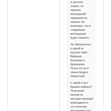
в научное
знание, но
прежних
воплощений
наверняка не
помнил. Но
возможно, что в
следующее
воплощение
будет помнить.
Не обязательно -
в одной из
высших варн -
Вайшьев ,
Кшатриев и
Брахманов.
Точно что не в
семье Шудр и
Оборотней.
С какой стати
Брамин вайшья?
Получение
пенсии по
несуществующей
инвалидности -
это типичное
мошенничество,