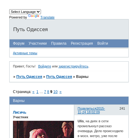
Powered by
Translate
Путь Одиссея
Форум
Участники
Правила
Регистрация
Войти
Активные темы
Привет, Гость!
Войдите
или
зарегистрируйтесь
.
»
Путь Одиссея
»
Путь Одиссея
»
Варны
Страница:
«
1
…
7
8
9
10
»
Варны
Поделиться
2015-
241
Лисичь
11-24 18:02:09
Участник
Ulis
, на днях в сети
промелькнул рассказ
очевидца. Дело происходило
в моск. метро, уже после