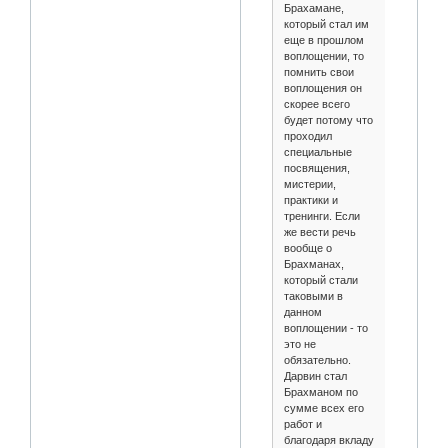
Брахамане,
который стал им
еще в прошлом
воплощении, то
помнить свои
воплощения он
скорее всего
будет потому что
проходил
специальные
посвящения,
мистерии,
практики и
тренинги. Если
же вести речь
вообще о
Брахманах,
который стали
таковыми в
данном
воплощении - то
это не
обязательно.
Дарвин стал
Брахманом по
сумме всех его
работ и
благодаря вкладу