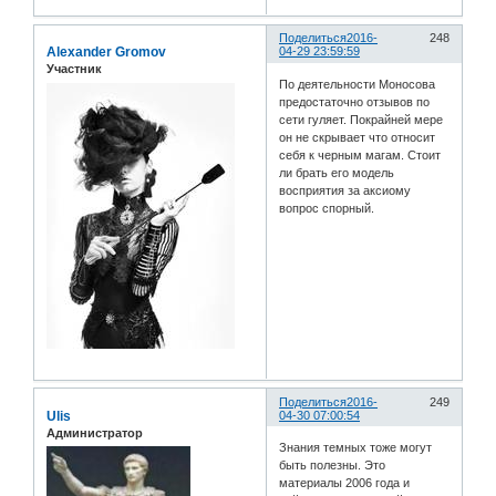
Поделиться
2016-
248
Alexander Gromov
04-29 23:59:59
Участник
По деятельности Моносова
предостаточно отзывов по
сети гуляет. Покрайней мере
он не скрывает что относит
себя к черным магам. Стоит
ли брать его модель
восприятия за аксиому
вопрос спорный.
Поделиться
2016-
249
Ulis
04-30 07:00:54
Администратор
Знания темных тоже могут
быть полезны. Это
материалы 2006 года и