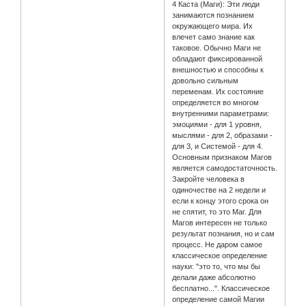
4 Каста (Маги): Эти люди
занимаются познанием
окружающего мира. Их
влечет само знание как
таковое. Обычно Маги не
обладают фиксированной
внешностью и способны к
довольно сильным
переменам. Их состояние
определяется во многом
внутренними параметрами:
эмоциями - для 1 уровня,
мыслями - для 2, образами -
для 3, и Системой - для 4.
Основным признаком Магов
является самодостаточность.
Закройте человека в
одиночестве на 2 недели и
если к концу этого срока он
не спятит, то это Маг. Для
Магов интересен не только
результат познания, но и сам
процесс. Не даром самое
классическое определение
науки: "это то, что мы бы
делали даже абсолютно
бесплатно...". Классическое
определение самой Магии