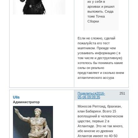
их у себя в
архивах и решил
выложить. Сюда
тоже Точка
Сборки
Если не сложно, сделай
пожалуйста его тест
маятником. Прежде чем
усваивать информацию ( в
том числе и деструктивную)
хотелось бы понимать какие
силы он реально
представляет и сколько внем
атлантического ассура
Поделиться
2016-
251
Ulis
05-06 09:09:35
Администратор
Моносов Рептоид, брахман,
клан Бабарихи. Всего 15
воплощений в человеческом
царстве, первые 2 в
Атлантиде. Это не так много,
ибо многие из древних
Атлантов имеют по 40-50