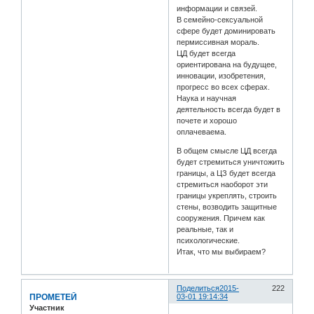
информации и связей.
В семейно-сексуальной
сфере будет доминировать
пермиссивная мораль.
ЦД будет всегда
ориентирована на будущее,
инновации, изобретения,
прогресс во всех сферах.
Наука и научная
деятельность всегда будет в
почете и хорошо
оплачеваема.
В общем смысле ЦД всегда
будет стремиться уничтожить
границы, а ЦЗ будет всегда
стремиться наоборот эти
границы укреплять, строить
стены, возводить защитные
сооружения. Причем как
реальные, так и
психологические.
Итак, что мы выбираем?
Поделиться
2015-
222
ПРОМЕТЕЙ
03-01 19:14:34
Участник