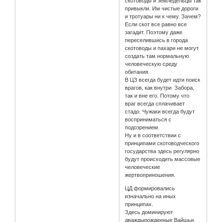
скотоводы и земледельцы так
привыкли. Им чистые дороги
и тротуары ни к чему. Зачем?
Если скот все равно все
загадит. Поэтому даже
переселившись в города
скотоводы и пахари не могут
создать там нормальную
человеческую среду
обитания.
В ЦЗ всегда будет идти поиск
врагов, как внутри Забора,
так и вне его. Потому что
враг всегда сплачивает
стадо. Чужаки всегда будут
восприниматься с
подозрением.
Ну и в соответствии с
принципами скотоводческого
государства здесь регулярно
будут происходить массовые
человеческие
жертвоприношения.
ЦД формировались
изначально на иных
принципах.
Здесь доминируют
дваждырожденные Вайшьи.