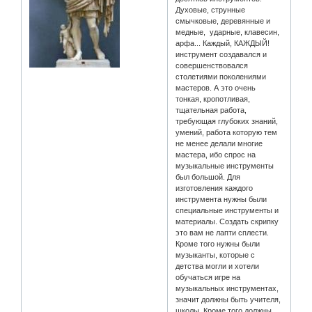
Духовые, струнные
смычковые, деревянные и
медные, ударные, клавесин,
арфа... Каждый, КАЖДЫЙ!
инструмент создавался и
совершенствовался
столетиями поколениями
мастеров. А это очень
тонкая, кропотливая,
тщательная работа,
требующая глубоких знаний,
умений, работа которую тем
не менее делали многие
мастера, ибо спрос на
музыкальные инструменты
был большой. Для
изготовления каждого
инструмента нужны были
специальные инструменты и
материалы. Создать скрипку
это вам не лапти сплести.
Кроме того нужны были
музыканты, которые с
детства могли и хотели
обучаться игре на
музыкальных инструментах,
значит должны быть учителя,
школы. Кроме того должны