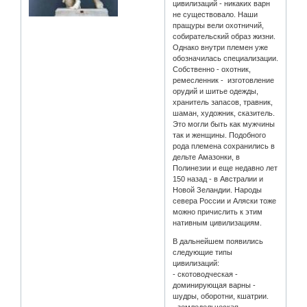
цивилизаций - никаких варн
не существовало. Наши
пращуры вели охотничий,
собирательский образ жизни.
Однако внутри племен уже
обозначилась специализации.
Собственно - охотник,
ремесленник - изготовление
орудий и шитье одежды,
хранитель запасов, травник,
шаман, художник, сказитель.
Это могли быть как мужчины
так и женщины. Подобного
рода племена сохранились в
дельте Амазонки, в
Полинезии и еще недавно лет
150 назад - в Австралии и
Новой Зеландии. Народы
севера России и Аляски тоже
можно причислить к этим
нативным цивилизациям.
В дальнейшем появились
следующие типы
цивилизаций:
- скотоводческая -
доминирующая варны -
шудры, оборотни, кшатрии.