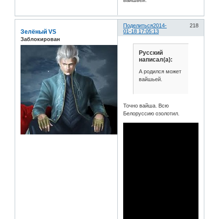
Поделиться
2014-
218
Зелёный VS
01-18 17:05:13
Заблокирован
Русский
написал(а):
А родился может
вайшьей.
Точно вайша. Всю
Белоруссию озолотил.