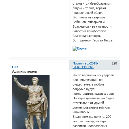
становятся безобразными
лицом и телом, теряют
человеческий облик.
В отличие от стариков
Вайшьев, Кшатриев и
Брахманов - те к старости
напротив приобретают
благородные черты.
Вот пример - Герман Гессе.
Поделиться
2015-
220
Ulis
03-01 14:14:51
Администратор
Чисто варновых государств
или цивилизаций не
существует, в любом
социуме будут
представители разных варн.
Но! одна цивилизация будет
отличаться от другой
доминированием той или
иной варны.
В ранннем палеолите, 200
тыс. лет назад, на заре
развития человеческих