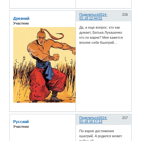
Поделиться
2014-
216
Древний
01-18 12:44:51
Участник
Да, и еще вопрос: кто как
думает, Батька Лукашенко
кто по варне? Мне кажется
вполне себе Кшатрий...
Поделиться
2014-
217
Русский
01-18 16:17:13
Участник
По варне достижения
кшатрий. А родился может
вайшьей.