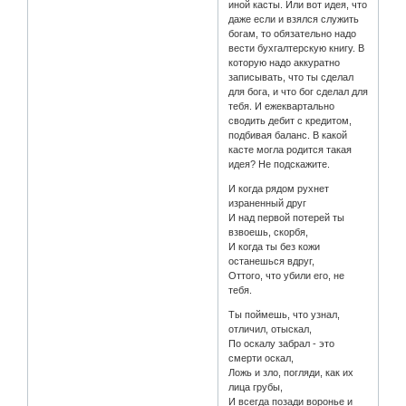
иной касты. Или вот идея, что
даже если и взялся служить
богам, то обязательно надо
вести бухгалтерскую книгу. В
которую надо аккуратно
записывать, что ты сделал
для бога, и что бог сделал для
тебя. И ежеквартально
сводить дебит с кредитом,
подбивая баланс. В какой
касте могла родится такая
идея? Не подскажите.
И когда рядом рухнет
израненный друг
И над первой потерей ты
взвоешь, скорбя,
И когда ты без кожи
останешься вдруг,
Оттого, что убили его, не
тебя.
Ты поймешь, что узнал,
отличил, отыскал,
По оскалу забрал - это
смерти оскал,
Ложь и зло, погляди, как их
лица грубы,
И всегда позади воронье и