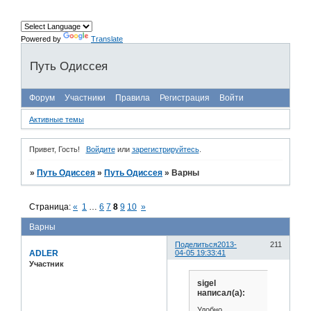
Powered by
Translate
Путь Одиссея
Форум
Участники
Правила
Регистрация
Войти
Активные темы
Привет, Гость!
Войдите
или
зарегистрируйтесь
.
»
Путь Одиссея
»
Путь Одиссея
»
Варны
Страница:
«
1
…
6
7
8
9
10
»
Варны
Поделиться
2013-
211
ADLER
04-05 19:33:41
Участник
sigel
написал(а):
Удобно