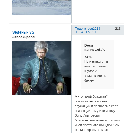
Поделиться
2013-
213
Зелёный VS
05-04 11:51:57
Заблокирован
Deus
написал(а):
Yama
Ну и низкого ты
полёта птичка.
Шудра с
замашками на
бахму..
А кто такой Брахман?
Брахман это человек
служащий и полностью себя
отдающий тому или иному
богу. Или говоря
брахманским языком той или
иной платоновской идеи. Чем
больше брахман может