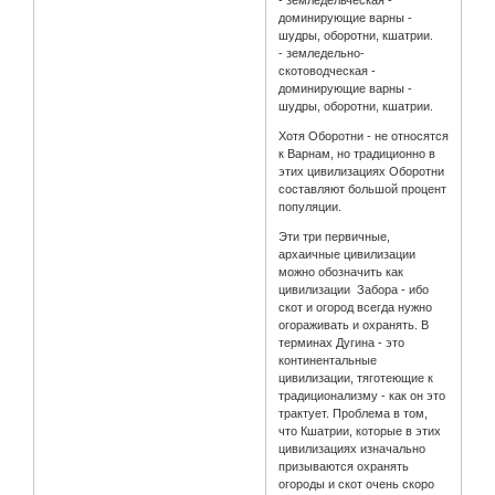
- земледельческая -
доминирующие варны -
шудры, оборотни, кшатрии.
- земледельно-
скотоводческая -
доминирующие варны -
шудры, оборотни, кшатрии.
Хотя Оборотни - не относятся
к Варнам, но традиционно в
этих цивилизациях Оборотни
составляют большой процент
популяции.
Эти три первичные,
архаичные цивилизации
можно обозначить как
цивилизации Забора - ибо
скот и огород всегда нужно
огораживать и охранять. В
терминах Дугина - это
континентальные
цивилизации, тяготеющие к
традиционализму - как он это
трактует. Проблема в том,
что Кшатрии, которые в этих
цивилизациях изначально
призываются охранять
огороды и скот очень скоро