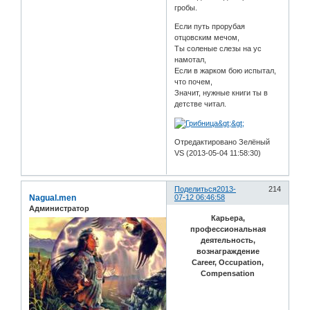
гробы.
Если путь прорубая
отцовским мечом,
Ты соленые слезы на ус
намотал,
Если в жарком бою испытал,
что почем,
Значит, нужные книги ты в
детстве читал.
Отредактировано Зелёный
VS (2013-05-04 11:58:30)
Поделиться
2013-
214
Nagual.men
07-12 06:46:58
Администратор
Карьера,
профессиональная
деятельность,
вознаграждение
Career, Occupation,
Compensation