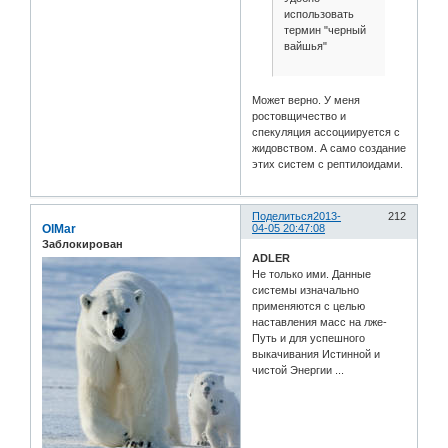
использовать
термин "черный
вайшья"
Может верно. У меня
ростовщичество и
спекуляция ассоциируется с
жидовством. А само создание
этих систем с рептилоидами.
Поделиться
2013-
212
OlMar
04-05 20:47:08
Заблокирован
ADLER
Не только ими. Данные
системы изначально
применяются с целью
наставления масс на лже-
Путь и для успешного
выкачивания Истинной и
чистой Энергии ...