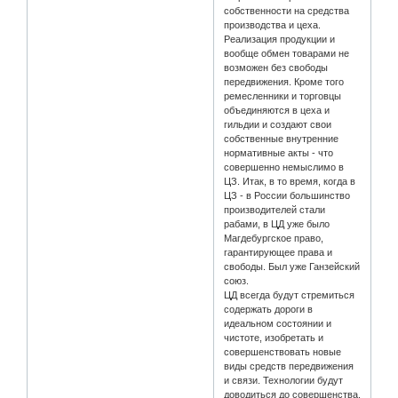
собственности на средства
производства и цеха.
Реализация продукции и
вообще обмен товарами не
возможен без свободы
передвижения. Кроме того
ремесленники и торговцы
объединяются в цеха и
гильдии и создают свои
собственные внутренние
нормативные акты - что
совершенно немыслимо в
ЦЗ. Итак, в то время, когда в
ЦЗ - в России большинство
производителей стали
рабами, в ЦД уже было
Магдебургское право,
гарантирующее права и
свободы. Был уже Ганзейский
союз.
ЦД всегда будут стремиться
содержать дороги в
идеальном состоянии и
чистоте, изобретать и
совершенствовать новые
виды средств передвижения
и связи. Технологии будут
доводиться до совершенства,