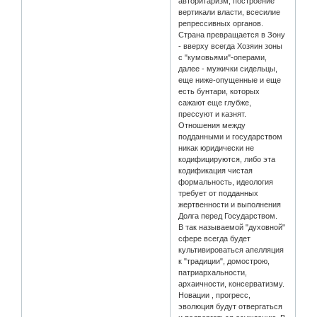
авторитаризм, построение
вертикали власти, всесилие
репрессивных органов.
Страна превращается в Зону
- вверху всегда Хозяин зоны
с "кумовьями"-операми,
далее - мужички сидельцы,
еще ниже-опущенные и еще
есть бунтари, которых
сажают еще глубже,
прессуют и казнят.
Отношения между
подданными и государством
никак юридически не
кодифицируются, либо эта
кодификация чистая
формальность, идеология
требует от подданных
жертвенности и выполнения
Долга перед Государством.
В так называемой "духовной"
сфере всегда будет
культивироваться апелляция
к "традиции", домострою,
патриархальности,
архаичности, консерватизму.
Новации , прогресс,
эволюция будут отвергаться