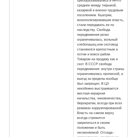
преобразовывались в нечто
среднее между тюрьмой,
казармой и военно-трудовым
поселением. Кшатрии,
монополизировавшие власть,
стали передавать ее по
наследству. Свобода
передвижения резко
ограничивалась, вольный
хлебопашец или скотовод
становился крепостным а
потом и вовсе рабом.
Товаром на продажу как и
скот. В СССР свобода
передвижения внутри страны
ограничивалась пропиской, а
выезд за пределы вообще
был запрещен. В ЦЗ
неизбежно выстраивается
жесткая иерархия
начальства, чиновничества,
бюрократии, всегда при всех
режимах коррумпированной.
Власть на самом верху
всегда стремится
закрепиться в своем
положении и быть
несменяемой. Отсюда -