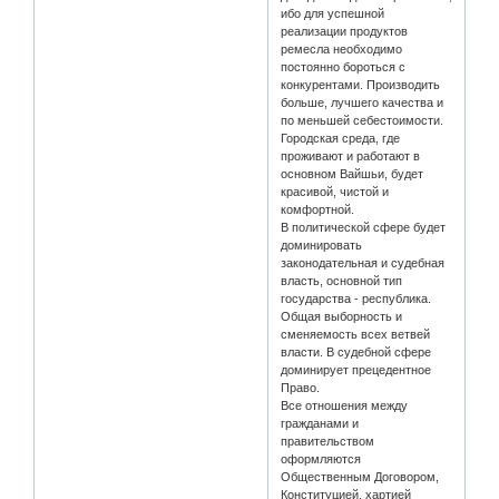
ибо для успешной
реализации продуктов
ремесла необходимо
постоянно бороться с
конкурентами. Производить
больше, лучшего качества и
по меньшей себестоимости.
Городская среда, где
проживают и работают в
основном Вайшьи, будет
красивой, чистой и
комфортной.
В политической сфере будет
доминировать
законодательная и судебная
власть, основной тип
государства - республика.
Общая выборность и
сменяемость всех ветвей
власти. В судебной сфере
доминирует прецедентное
Право.
Все отношения между
гражданами и
правительством
оформляются
Общественным Договором,
Конституцией, хартией