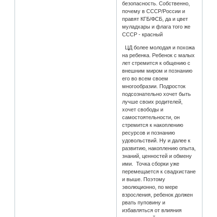
безопасность. Собственно,
почему в СССР/России и
правят КГБ/ФСБ, да и цвет
муладхары и флага того же
СССР - красный
ЦД более молодая и похожа
на ребенка. Ребенок с малых
лет стремится к общению с
внешним миром и познанию
его во всем своем
многообразии. Подросток
подсознательно хочет быть
лучше своих родителей,
хочет свободы и
самостоятельности, он
стремится к накоплению
ресурсов и познанию
удовольствий. Ну и далее к
развитию, накоплению опыта,
знаний, ценностей и обмену
ими. Точка сборки уже
перемещается к свадхистане
и выше. Поэтому
эволюционно, по мере
взросления, ребенок должен
рвать пуповину и
избавляться от влияния