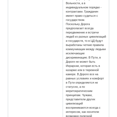
Вольности, а в
индивидуальном порядке -
контрактами. Гражданин
имеет право судиться с
государством.
Поскольку Дорога
предполагает всегда
передвижение и встречи
людей из разных цивилизаций
и государств, то в ЦД будут
выработаны четкие правила
коммуникации между людьми
исключающие
дискриминацию. В Пути, в
Дороге не может быть
Иерархии, которая есть в
казарме или в тюремной
камере. В Дороге все на
равных условиях и комфорт
в Пути определяется не
статусно, а по
меритократическим
принципам. Чужаки,
представители других
цивилизаций
воспринимаются всегда с
интересом, как носители
возможно полезной