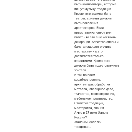
быть композиторы, которые
пишут музыку, традиции.
Кроме того должны быть
театры, а значит должны
быть поколения
архитекторов. Если
представляют оперу или
балет - то это еще костюмы,
декорации. Артистов оперы и
балета надо долго учить
мастерству - а это
достигается только
столетиями Кроме того
должны быть подготовленные
зрители.
И так во всем -
кораблестроение,
архитектура, обработка
металла, ювелирное дело,
ткачество, мостостроение,
мебельное производство.
Столетия традиции,
мастерства, знания...
А что в 17 веке было в
России?
Жалейки, сопелки,
трещотки...