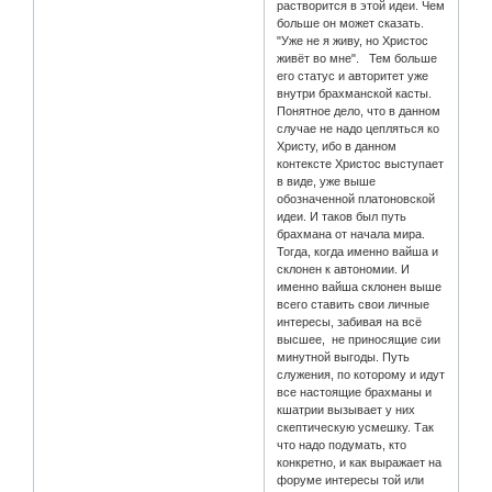
растворится в этой идеи. Чем
больше он может сказать.
"Уже не я живу, но Христос
живёт во мне". Тем больше
его статус и авторитет уже
внутри брахманской касты.
Понятное дело, что в данном
случае не надо цепляться ко
Христу, ибо в данном
контексте Христос выступает
в виде, уже выше
обозначенной платоновской
идеи. И таков был путь
брахмана от начала мира.
Тогда, когда именно вайша и
склонен к автономии. И
именно вайша склонен выше
всего ставить свои личные
интересы, забивая на всё
высшее, не приносящие сии
минутной выгоды. Путь
служения, по которому и идут
все настоящие брахманы и
кшатрии вызывает у них
скептическую усмешку. Так
что надо подумать, кто
конкретно, и как выражает на
форуме интересы той или