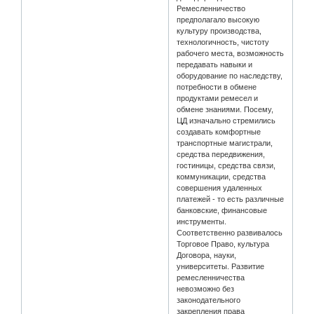
Ремесленничество
предполагало высокую
культуру производства,
технологичность, чистоту
рабочего места, возможность
передавать навыки и
оборудование по наследству,
потребности в обмене
продуктами ремесел и
обмене знаниями. Посему,
ЦД изначально стремились
создавать комфортные
транспортные магистрали,
средства передвижения,
гостиницы, средства связи,
коммуникации, средства
совершения удаленных
платежей - то есть различные
банковские, финансовые
инструменты.
Соответственно развивалось
Торговое Право, культура
Договора, науки,
университеты. Развитие
ремесленничества
невозможно без
законодательного
закрепления права