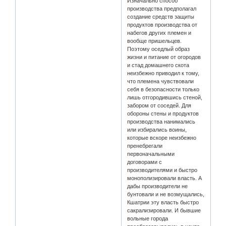
Изначально способ
производства предполагал
создание средств защиты
продуктов производства от
набегов других племен и
вообще пришельцев.
Поэтому оседлый образ
жизни и питание от огородов
и стад домашнего скота
неизбежно приводил к тому,
что племена чувствовали
себя в безопасности только
лишь отгородившись стеной,
забором от соседей. Для
обороны стены и продуктов
производства нанимались
или избирались воины,
которые вскоре неизбежно
пренебрегали
первоначальными
договорами с
производителями и быстро
монополизировали власть. А
дабы производители не
бунтовали и не возмущались,
Кшатрии эту власть быстро
сакрализировали. И бывшие
вольные города