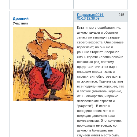
Поделиться
2014-
215
Древний
01-18 12:38:59
Участник
Кстати, могу ошибаться, но,
думаю, шудры и оборотни
зачастую выглядят старше
своего возраста. Они раньше
взрослеют, но они же и
раньше стареют. Звериная
жизнь короче человеческой в
несколько раз, поэтому
представители этих варн
слишком спешат жить и
стремятся побыстрее взять
от жизни все. Причем хапают
все подряд - как хорошее, так
и плохое (алкоголь, курение,
лень, обжорство, и прочие
человеческие страсти и
"радости") . В итоге к
середине своих лет они
подходят довольно таки
пожеванными. Это, конечно,
происходит не всегда, но,
думаю, в большинстве
случаев имеет место быть.