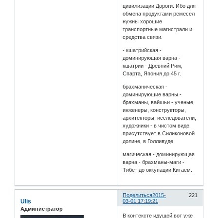
цивилизации Дороги. Ибо для
обмена продуктами ремесел
нужны хорошие
транспортные магистрали и
средства связи.
- кшатрийская -
доминирующая варна -
кшатрии - Древний Рим,
Спарта, Япония до 45 г.
брахманическая -
доминирующие варны -
брахманы, вайшьи - ученые,
инженеры, конструкторы,
архитекторы, исследователи,
художники - в чистом виде
присутствует в Силиконовой
долине, в Голливуде.
магическая - доминирующая
варна - брахманы-маги -
Тибет до оккупации Китаем.
Поделиться
2015-
221
Ulis
03-01 17:19:21
Администратор
В контексте идущей вот уже