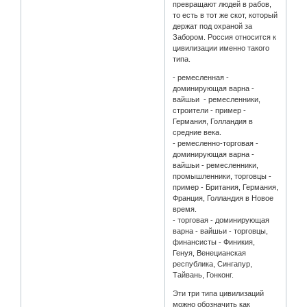
превращают людей в рабов,
то есть в тот же скот, который
держат под охраной за
Забором. Россия относится к
цивилизации именно такого
типа.
- ремесленная -
доминирующая варна -
вайшьи - ремесленники,
строители - пример -
Германия, Голландия в
средние века.
- ремесленно-торговая -
доминирующая варна -
вайшьи - ремесленники,
промышленники, торговцы -
пример - Британия, Германия,
Франция, Голландия в Новое
время.
- торговая - доминирующая
варна - вайшьи - торговцы,
финансисты - Финикия,
Генуя, Венецианская
республика, Сингапур,
Тайвань, Гонконг.
Эти три типа цивилизаций
можно обозначить как