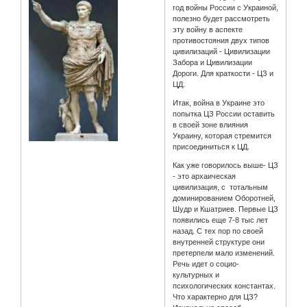
год войны России с Украиной,
полезно будет рассмотреть
эту войну в аспекте
противостояния двух типов
цивилизаций - Цивилизации
Забора и Цивилизации
Дороги. Для краткости - ЦЗ и
ЦД.
Итак, война в Украине это
попытка ЦЗ России оставить
в своей зоне влияния
Украину, которая стремится
присоединиться к ЦД.
Как уже говорилось выше- ЦЗ
- это архаическая
цивилизация, с тотальным
доминированием Оборотней,
Шудр и Кшатриев. Первые ЦЗ
появились еще 7-8 тыс лет
назад. С тех пор по своей
внутренней структуре они
претерпели мало изменений.
Речь идет о социо-
культурных и
психологических константах.
Что характерно для ЦЗ?