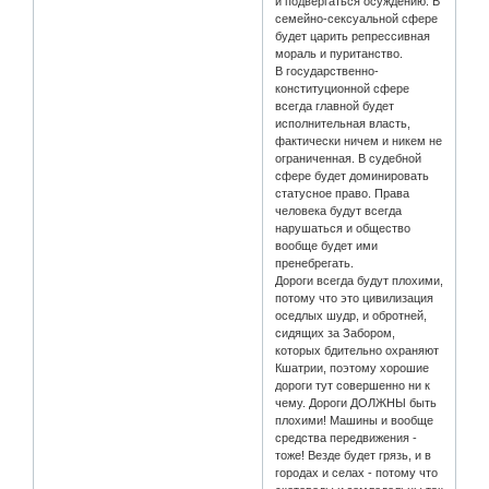
и подвергаться осуждению. В
семейно-сексуальной сфере
будет царить репрессивная
мораль и пуританство.
В государственно-
конституционной сфере
всегда главной будет
исполнительная власть,
фактически ничем и никем не
ограниченная. В судебной
сфере будет доминировать
статусное право. Права
человека будут всегда
нарушаться и общество
вообще будет ими
пренебрегать.
Дороги всегда будут плохими,
потому что это цивилизация
оседлых шудр, и обротней,
сидящих за Забором,
которых бдительно охраняют
Кшатрии, поэтому хорошие
дороги тут совершенно ни к
чему. Дороги ДОЛЖНЫ быть
плохими! Машины и вообще
средства передвижения -
тоже! Везде будет грязь, и в
городах и селах - потому что