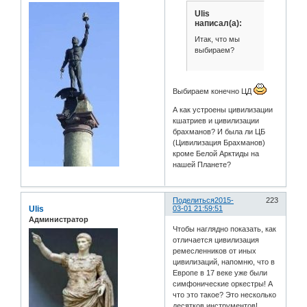
Ulis
написал(а):
Итак, что мы
выбираем?
Выбираем конечно ЦД
А как устроены цивилизации
кшатриев и цивилизации
брахманов? И была ли ЦБ
(Цивилизация Брахманов)
кроме Белой Арктиды на
нашей Планете?
Поделиться
2015-
223
Ulis
03-01 21:59:51
Администратор
Чтобы наглядно показать, как
отличается цивилизация
ремесленников от иных
цивилизаций, напомню, что в
Европе в 17 веке уже были
симфонические оркестры! А
что это такое? Это несколько
десятков инструментов!