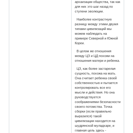
архаизации общества, так как
для них это шаг назад по
ступени эволюции.
Наиболее контрастную
разницу между этими двумя
типами цивилизаций мы
можем наблюдать на
примере Северной и Южной
Кореи.
В целом же отношения
между ЦЗ и ЦД похожи на
отношения матери и ребенка.
ЦЗ, как более застарелая
сущность, похожа на мать.
Она считает ребенка своей
собственностью и пытается
контролировать все его
мысли и действия. Но она
руководствуется
соображениями безопасности
своего потомства. Точка
сборки (если правильно
выразился) такой
цивилизации находится на
шудрянской муладхаре, и
главная цель здесь -