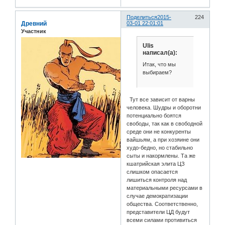
Поделиться
2015-
224
Древний
03-01 22:01:01
Участник
Ulis
написал(а):
Итак, что мы
выбираем?
Тут все зависит от варны
человека. Шудры и оборотни
потенциально боятся
свободы, так как в свободной
среде они не конкуренты
вайшьям, а при хозяине они
худо-бедно, но стабильно
сыты и накормлены. Та же
кшатрийская элита ЦЗ
слишком опасается
лишиться контроля над
материальными ресурсами в
случае демократизации
общества. Соответственно,
представители ЦД будут
всеми силами противиться