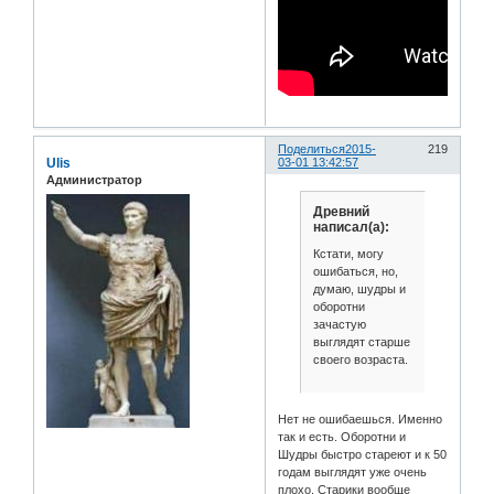
Поделиться
2015-
219
Ulis
03-01 13:42:57
Администратор
Древний
написал(а):
Кстати, могу
ошибаться, но,
думаю, шудры и
оборотни
зачастую
выглядят старше
своего возраста.
Нет не ошибаешься. Именно
так и есть. Оборотни и
Шудры быстро стареют и к 50
годам выглядят уже очень
плохо. Старики вообще