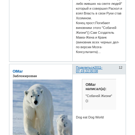
либо живших на свете людей"
который и совершил Раскол и
взял Власть в свои Руки став
Хозяином.
Конец прост.Погибают
виновники этого "Собачей
Жизни"():Сам Создатель
Мама-Жена и Кранк
(виновник всех черных дел-
по версии Мозга-
Консультанта)...
Поделиться
2011-
12
OlMar
07-19 22:00:08
Заблокирован
OlMar
написал(а):
"Собачей Жизни"
():
Dog eat Dog World