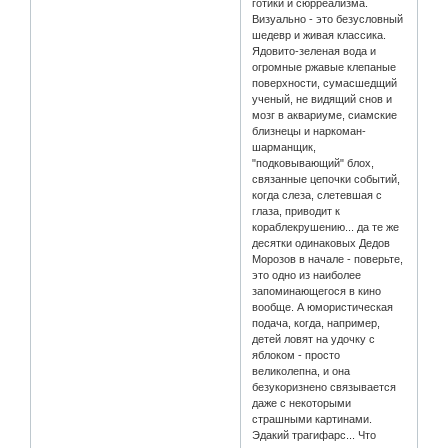
готики и сюрреализма.
Визуально - это безусловный
шедевр и живая классика.
Ядовито-зеленая вода и
огромные ржавые клепаные
поверхности, сумасшедщий
ученый, не видящий снов и
мозг в аквариуме, сиамские
близнецы и наркоман-
шарманщик,
"подковывающий" блох,
связанные цепочки событий,
когда слеза, слетевшая с
глаза, приводит к
кораблекрушению... да те же
десятки одинаковых Дедов
Морозов в начале - поверьте,
это одно из наиболее
запоминающегося в кино
вообще. А юмористическая
подача, когда, например,
детей ловят на удочку с
яблоком - просто
великолепна, и она
безукоризнено связывается
даже с некоторыми
страшными картинами.
Эдакий трагифарс... Что