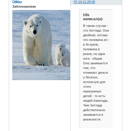
OlMar
07-19 21:29:35
Заблокирован
Ulis
написал(а):
В таком случае -
это Хиттида. Она
двойная, потому
что половина ее -
в Астрале,
половина в
реале, но одна
нога - общая.
Она занимается
тем, что
отнимает деньги
у богатых,
использую для
этого
неразумных
детей - то есть
людей Азиатиды.
Чем Хиттида
действительно
занимается в
реальности.