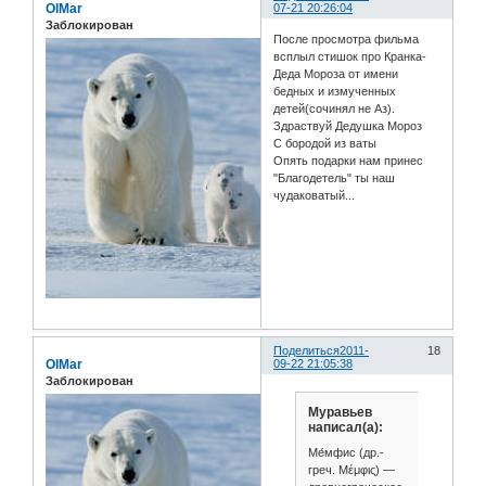
OlMar
07-21 20:26:04
Заблокирован
После просмотра фильма
всплыл стишок про Кранка-
Деда Мороза от имени
бедных и измученных
детей(сочинял не Аз).
Здраствуй Дедушка Мороз
С бородой из ваты
Опять подарки нам принес
"Благодетель" ты наш
чудаковатый...
Поделиться
2011-
18
OlMar
09-22 21:05:38
Заблокирован
Муравьев
написал(а):
Ме́мфис (др.-
греч. Μέμφις) —