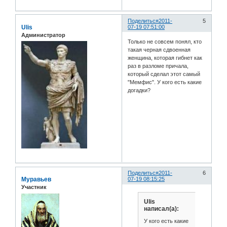
Поделиться
2011-
5
Ulis
07-19 07:51:00
Администратор
Только не совсем понял, кто
такая черная сдвоенная
женщина, которая гибнет как
раз в разломе причала,
который сделал этот самый
"Мемфис". У кого есть какие
догадки?
Поделиться
2011-
6
Муравьев
07-19 08:15:25
Участник
Ulis
написал(а):
У кого есть какие