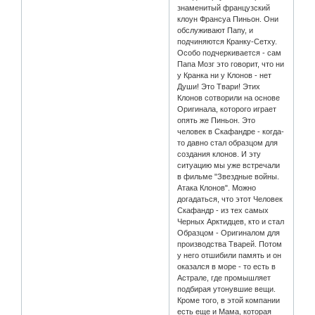
знаменитый французский
клоун Франсуа Пиньон. Они
обслуживают Папу, и
подчиняются Кранку-Сетху.
Особо подчеркивается - сам
Папа Мозг это говорит, что ни
у Кранка ни у Клонов - нет
Души! Это Твари! Этих
Клонов сотворили на основе
Оригинала, которого играет
опять же Пиньон. Это
человек в Скафандре - когда-
то давно стал образцом для
создания клонов. И эту
ситуацию мы уже встречали
в фильме "Звездные войны.
Атака Клонов". Можно
догадаться, что этот Человек
Скафандр - из тех самых
Черных Арктидцев, кто и стал
Образцом - Оригиналом для
производства Тварей. Потом
у него отшибили память и он
оказался в море - то есть в
Астрале, где промышляет
подбирая утонувшие вещи.
Кроме того, в этой компании
есть еще и Мама, которая