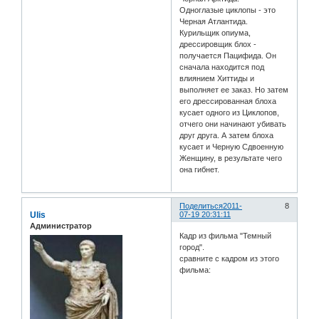
Одноглазые циклопы - это
Черная Атлантида.
Курильщик опиума,
дрессировщик блох -
получается Пацифида. Он
сначала находится под
влиянием Хиттиды и
выполняет ее заказ. Но затем
его дрессированная блоха
кусает одного из Циклопов,
отчего они начинают убивать
друг друга. А затем блоха
кусает и Черную Сдвоенную
Женщину, в результате чего
она гибнет.
Поделиться
2011-
8
Ulis
07-19 20:31:11
Администратор
Кадр из фильма "Темный
город".
сравните с кадром из этого
фильма: