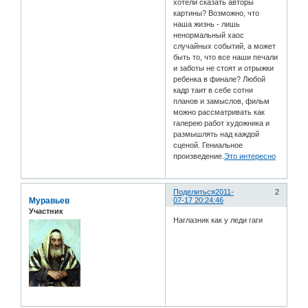
хотели сказать авторы
картины? Возможно, что
наша жизнь - лишь
ненормальный хаос
случайных событий, а может
быть то, что все наши печали
и заботы не стоят и отрыжки
ребенка в финале? Любой
кадр таит в себе сотни
планов и замыслов, фильм
можно рассматривать как
галерею работ художника и
размышлять над каждой
сценой. Гениальное
произведение.
Это интересно
Поделиться
2011-
2
Муравьев
07-17 20:24:46
Участник
Наглазник как у леди гаги