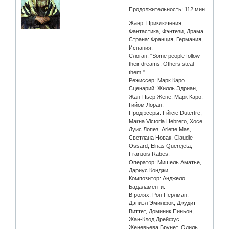
Продолжительность: 112 мин.
Жанр: Приключения,
Фантастика, Фэнтези, Драма.
Страна: Франция, Германия,
Испания.
Слоган: "Some people follow
their dreams. Others steal
them.".
Режиссер: Марк Каро.
Сценарий: Жилль Эдриан,
Жан-Пьер Жене, Марк Каро,
Гийом Лоран.
Продюсеры: Fйlicie Dutertre,
Marнa Victoria Hebrero, Хосе
Луис Лопез, Arlette Mas,
Светлана Новак, Claudie
Ossard, Elнas Querejeta,
Franзois Rabes.
Оператор: Мишель Аматье,
Дариус Конджи.
Композитор: Анджело
Бадаламенти.
В ролях: Рон Перлман,
Дэниэл Эмилфок, Джудит
Виттет, Доминик Пиньон,
Жан-Клод Дрейфус,
Женевьева Брунет, Одиль