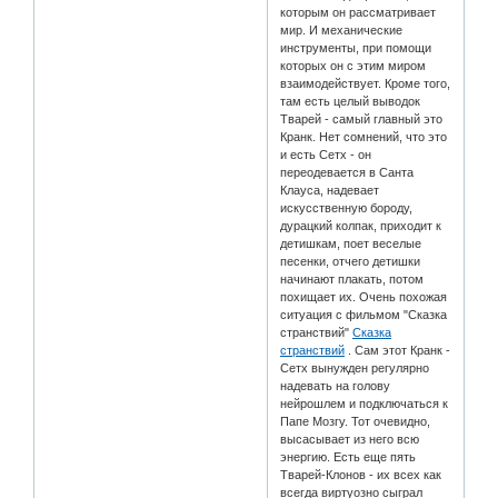
которым он рассматривает
мир. И механические
инструменты, при помощи
которых он с этим миром
взаимодействует. Кроме того,
там есть целый выводок
Тварей - самый главный это
Кранк. Нет сомнений, что это
и есть Сетх - он
переодевается в Санта
Клауса, надевает
искусственную бороду,
дурацкий колпак, приходит к
детишкам, поет веселые
песенки, отчего детишки
начинают плакать, потом
похищает их. Очень похожая
ситуация с фильмом "Сказка
странствий"
Сказка
странствий
. Сам этот Кранк -
Сетх вынужден регулярно
надевать на голову
нейрошлем и подключаться к
Папе Мозгу. Тот очевидно,
высасывает из него всю
энергию. Есть еще пять
Тварей-Клонов - их всех как
всегда виртуозно сыграл