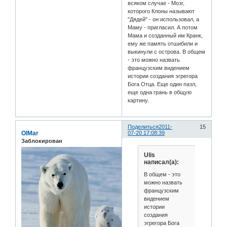
всяком случае - Мозг,
которого Клоны называют
"Дядей" - он использовал, а
Маму - пригласил. А потом
Мама и созданный им Кранк,
ему же память отшибили и
выкинули с острова. В общем
- это можно назвать
французским видением
истории создания эгрегора
Бога Отца. Еще один пазл,
еще одна грань в общую
картину.
Поделиться
2011-
15
OlMar
07-20 17:08:39
Заблокирован
Ulis
написал(а):
В общем - это
можно назвать
французским
видением
истории
создания
эгрегора Бога