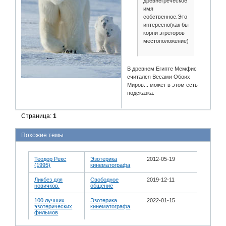
древнегреческое
имя
собственное.Это
интересно(как бы
корни эгрегоров
местоположение)
В древнем Египте Мемфис
считался Весами Обоих
Миров... может в этом есть
подсказка.
Страница:
1
Похожие темы
Теодор Рекс
Эзотерика
2012-05-19
(1995)
кинематографа
Ликбез для
Свободное
2019-12-11
новичков.
общение
100 лучших
Эзотерика
2022-01-15
эзотерических
кинематографа
фильмов