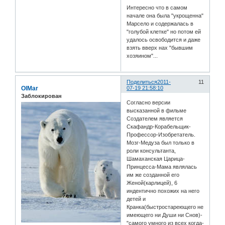
Интересно что в самом
начале она была "укрощенна"
Марсело и содержалась в
"голубой клетке" но потом ей
удалось освободится и даже
взять вверх нах "бывшим
хозяином"...
Поделиться
2011-
11
OlMar
07-19 21:58:10
Заблокирован
Согласно версии
высказанной в фильме
Создателем является
Скафандр-Корабельщик-
Профессор-Изобретатель.
Мозг-Медуза был только в
роли консультанта,
Шамаханская Царица-
Принцесса-Мама являлась
им же созданной его
Женой(карлицей), 6
индентично похожих на него
детей и
Кранка(быстростареющего не
имеющего ни Души ни Снов)-
"самого умного из всех когда-