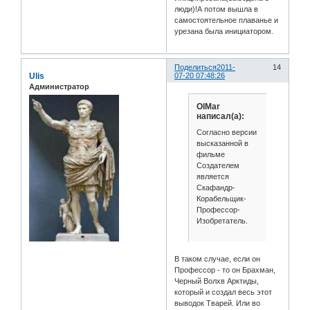
люди)!А потом вышла в
самостоятельное плаванье и
урезана была инициатором.
Поделиться
2011-
14
Ulis
07-20 07:48:26
Администратор
OlMar
написал(а):
Согласно версии
высказанной в
фильме
Создателем
является
Скафандр-
Корабельщик-
Профессор-
Изобретатель.
В таком случае, если он
Профессор - то он Брахман,
Черный Волхв Арктиды,
который и создал весь этот
выводок Тварей. Или во