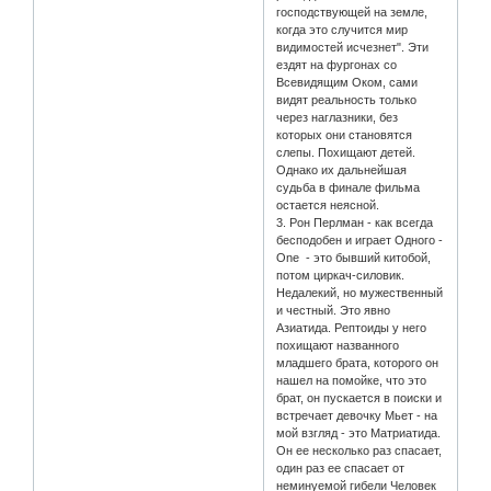
господствующей на земле,
когда это случится мир
видимостей исчезнет". Эти
ездят на фургонах со
Всевидящим Оком, сами
видят реальность только
через наглазники, без
которых они становятся
слепы. Похищают детей.
Однако их дальнейшая
судьба в финале фильма
остается неясной.
3. Рон Перлман - как всегда
бесподобен и играет Одного -
One - это бывший китобой,
потом циркач-силовик.
Недалекий, но мужественный
и честный. Это явно
Азиатида. Рептоиды у него
похищают названного
младшего брата, которого он
нашел на помойке, что это
брат, он пускается в поиски и
встречает девочку Мьет - на
мой взгляд - это Матриатида.
Он ее несколько раз спасает,
один раз ее спасает от
неминуемой гибели Человек