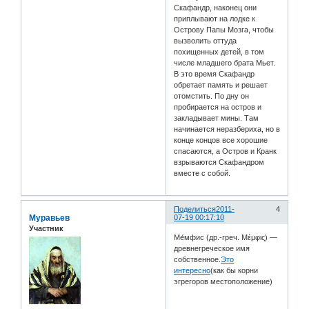
Скафандр, наконец они
приплывают на лодке к
Острову Папы Мозга, чтобы
вызволить оттуда
похищенных детей, в том
числе младшего брата Мьет.
В это время Скафандр
обретает память и решает
отомстить. По дну он
пробирается на остров и
закладывает мины. Там
начинается неразбериха, но в
конце концов все хорошие
спасаются, а Остров и Кранк
взрываются Скафандром
вместе с собой.
Поделиться
2011-
4
Муравьев
07-19 00:17:10
Участник
Ме́мфис (др.-греч. Μέμφις) —
древнегреческое имя
собственное.
Это
интересно
(как бы корни
эгрегоров местоположение)