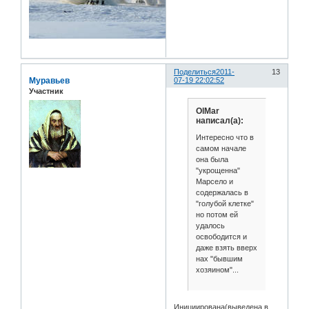
Поделиться
2011-
13
Муравьев
07-19 22:02:52
Участник
OlMar
написал(а):
Интересно что в
самом начале
она была
"укрощенна"
Марсело и
содержалась в
"голубой клетке"
но потом ей
удалось
освободится и
даже взять вверх
нах "бывшим
хозяином"...
Инициирована(выведена в