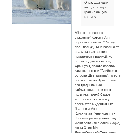
Отца. Еще один
пазл, еще одна
грань в общую
картину.
Абсолютно верное
суждение(поэтому Аз и
пересказал ихнию "Сказку
про Творца"). Мне вообще-то
сразу данная версия
показалась странной, но
потом подумал что они,
Французы, просто бросили
камень в огород "Арийцев с
острова Шветадвипа", то есть
нас восточных Ариев. Толи
это традиционное
заблуждение то ли просто
политика такая? Самое
интересное что в конце
спасаются 6 идентичных
братьев и Мозг-
Консультант(мне нравится
Консилиери как у итальянцев)
и они поплыли в одной Лодке,
когда Один-Миет-
Денре(Одиссей-Пенелопа-