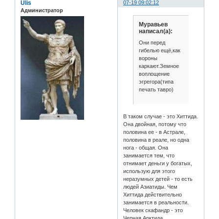
Ulis
07-19 09:02:12
Администратор
Муравьев
написал(а):
Они перед
гибелью ещё,как
вороны
каркают.Земное
воплощение
эгрегора(типа
печать тавро)
В таком случае - это Хиттида.
Она двойная, потому что
половина ее - в Астрале,
половина в реале, но одна
нога - общая. Она
занимается тем, что
отнимает деньги у богатых,
использую для этого
неразумных детей - то есть
людей Азиатиды. Чем
Хиттида действительно
занимается в реальности.
Человек скафандр - это
Черная Арктида.