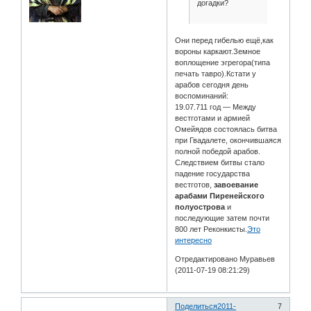
догадки?
Они перед гибелью ещё,как
вороны каркают.Земное
воплощение эгрегора(типа
печать тавро).Кстати у
арабов сегодня день
воспоминаний:
19.07.711 год — Между
вестготами и армией
Омейядов состоялась битва
при Гвадалете, окончившаяся
полной победой арабов.
Следствием битвы стало
падение государства
вестготов,
завоевание
арабами Пиренейского
полуострова
и
последующие затем почти
800 лет Реконкисты.
Это
интересно
Отредактировано Муравьев
(2011-07-19 08:21:29)
Поделиться
2011-
7