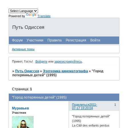
Powered by
Translate
Путь Одиссея
Форум
Участники
Правила
Регистрация
Войти
Активные темы
Привет, Гость!
Войдите
или
зарегистрируйтесь
.
»
Путь Одиссея
»
Эзотерика кинематографа
»
"Город
потерянных детей" (1995)
Страница:
1
"Город потерянных детей" (1995)
Поделиться
2011-
1
Муравьев
07-17 19:20:04
Участник
"Город потерянных детей"
(1995)
La Citй des enfants perdus