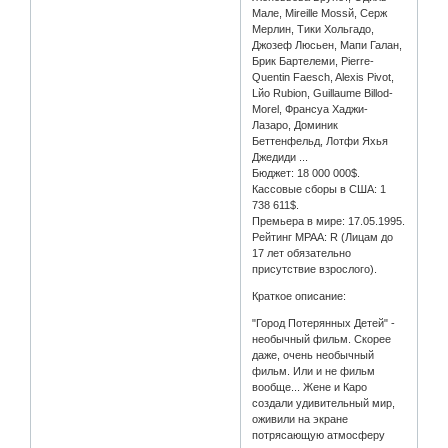
Мале, Mireille Mossй, Серж
Мерлин, Тики Хольгадо,
Джозеф Люсьен, Мапи Галан,
Брик Бартелеми, Pierre-
Quentin Faesch, Alexis Pivot,
Lйo Rubion, Guillaume Billod-
Morel, Франсуа Хаджи-
Лазаро, Доминик
Беттенфельд, Лотфи Яхья
Джедиди ...
Бюджет: 18 000 000$.
Кассовые сборы в США: 1
738 611$.
Премьера в мире: 17.05.1995.
Рейтинг MPAA: R (Лицам до
17 лет обязательно
присутствие взрослого).
Краткое описание:
"Город Потерянных Детей" -
необычный фильм. Скорее
даже, очень необычный
фильм. Или и не фильм
вообще... Жене и Каро
создали удивительный мир,
оживили на экране
потрясающую атмосферу