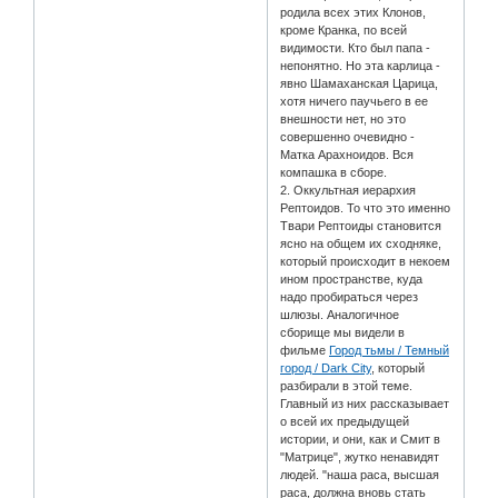
родила всех этих Клонов,
кроме Кранка, по всей
видимости. Кто был папа -
непонятно. Но эта карлица -
явно Шамаханская Царица,
хотя ничего паучьего в ее
внешности нет, но это
совершенно очевидно -
Матка Арахноидов. Вся
компашка в сборе.
2. Оккультная иерархия
Рептоидов. То что это именно
Твари Рептоиды становится
ясно на общем их сходняке,
который происходит в некоем
ином пространстве, куда
надо пробираться через
шлюзы. Аналогичное
сборище мы видели в
фильме
Город тьмы / Темный
город / Dark City
, который
разбирали в этой теме.
Главный из них рассказывает
о всей их предыдущей
истории, и они, как и Смит в
"Матрице", жутко ненавидят
людей. "наша раса, высшая
раса, должна вновь стать