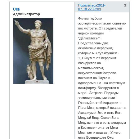
Поделиться
2011-
3
Ulis
07-18 22:23:09
Администратор
Фильм глубоко
эзотерический, всем советую
посмотреть. От создателей
черной комедии
"Деликатесы".
Представлены две
оккультные иерархии,
которые мы тут изучаем.
1. Оккультная иерархия
базируется на
металлическом,
искусственном острове
похожем на Паука и
одновременно - на нефтяную
платформу. Базируется в
море - Астрале. Подходы
заминированы минами.
Главный в этой иерархии -
Папа Мозг, который плавает в
Аквариуме. Это и есть Бог
Медуза! Ведь Океан Бога
Медузы - это и есть аквариум
в Космосе - он этот Мега
Мозг там и плавает. У него
есть Всевидящее Око,