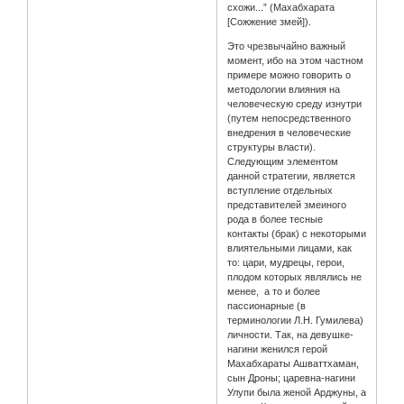
схожи...” (Махабхарата
[Сожжение змей]).
Это чрезвычайно важный
момент, ибо на этом частном
примере можно говорить о
методологии влияния на
человеческую среду изнутри
(путем непосредственного
внедрения в человеческие
структуры власти).
Следующим элементом
данной стратегии, является
вступление отдельных
представителей змеиного
рода в более тесные
контакты (брак) с некоторыми
влиятельными лицами, как
то: цари, мудрецы, герои,
плодом которых являлись не
менее, а то и более
пассионарные (в
терминологии Л.Н. Гумилева)
личности. Так, на девушке-
нагини женился герой
Махабхараты Ашваттхаман,
сын Дроны; царевна-нагини
Улупи была женой Арджуны, а