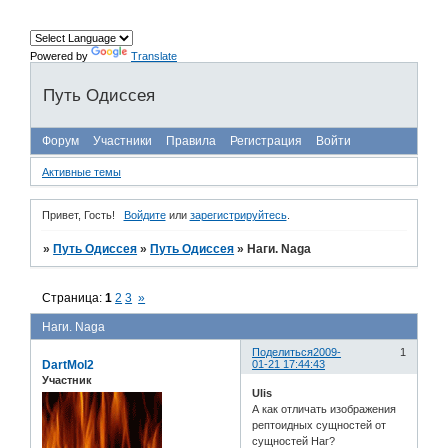
Powered by
Translate
Путь Одиссея
Форум
Участники
Правила
Регистрация
Войти
Активные темы
Привет, Гость!
Войдите
или
зарегистрируйтесь
.
»
Путь Одиссея
»
Путь Одиссея
»
Наги. Naga
Страница:
1
2
3
»
Наги. Naga
Поделиться
2009-
1
DartMol2
01-21 17:44:43
Участник
Ulis
А как отличать изображения
рептоидных сущностей от
сущностей Наг?