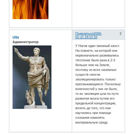
Поделиться
2009-
2
Ulis
01-21 19:12:10
Администратор
У Нагов один змеиный хвост.
На планете, на которой они
первоначально развивались
тяготение было раза в 2-3
больше чем на Земле,
поэтому из всех наземных
существ смогли
эволюционировать только
пресмыкающиеся. Поскольку
конечностей у них не было,
то их эволюция шла по пути
развития мозга путем его
предельной концентрации,
вплоть до того, что они
научились при помощи
сознания изменять
материальную среду.