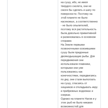
на сушу, ибо, не имея
твердого скелета, они не
смоги бы сделать и шагу по
поверхности. Поэтому на
этой планете не было
насекомых, а соответственно
- не было опылителей,
поэтому вся растительность
была довольно примитивной
и размножалась в основном
спорами.
На Земле первыми
позвоночными освоившими
сушу были придонные
двоякодышащие рыбы. Для
передвижения они
использовали плавники,
которыми они уже
пользовались как
конечностями, передвигаясь
по дну, они стали выползать
на сушу, спасаясь от
хищников и откладывать икру
и прибрежных водоемах и
озерках.
Однако на планете Нагов и у
этих рыб не было никаких
возможностей для