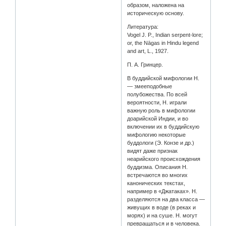
образом, наложена на
историческую основу.
Литература:
Vogel J. P., Indian serpent-lore;
or, the Nāgas in Hindu legend
and art, L., 1927.
П. А. Гринцер.
В буддийской мифологии Н.
— змееподобные
полубожества. По всей
вероятности, Н. играли
важную роль в мифологии
доарийской Индии, и во
включении их в буддийскую
мифологию некоторые
буддологи (Э. Конзе и др.)
видят даже признак
неарийского происхождения
буддизма. Описания Н.
встречаются во многих
канонических текстах,
например в «Джатаках». Н.
разделяются на два класса —
живущих в воде (в реках и
морях) и на суше. Н. могут
превращаться и в человека.