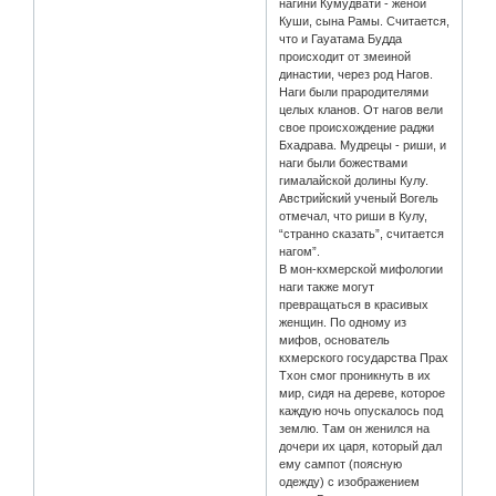
нагини Кумудвати - женой
Куши, сына Рамы. Считается,
что и Гауатама Будда
происходит от змеиной
династии, через род Нагов.
Наги были прародителями
целых кланов. От нагов вели
свое происхождение раджи
Бхадрава. Мудрецы - риши, и
наги были божествами
гималайской долины Кулу.
Австрийский ученый Вогель
отмечал, что риши в Кулу,
“странно сказать”, считается
нагом”.
В мон-кхмерской мифологии
наги также могут
превращаться в красивых
женщин. По одному из
мифов, основатель
кхмерского государства Прах
Тхон смог проникнуть в их
мир, сидя на дереве, которое
каждую ночь опускалось под
землю. Там он женился на
дочери их царя, который дал
ему сампот (поясную
одежду) с изображением