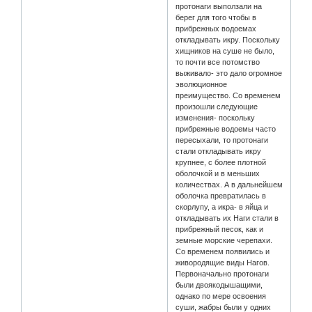
протонаги выползали на
берег для того чтобы в
прибрежных водоемах
откладывать икру. Поскольку
хищников на суше не было,
то почти все потомство
выживало- это дало огромное
эволюционное
преимущество. Со временем
произошли следующие
изменения- поскольку
прибрежные водоемы часто
пересыхали, то протонаги
стали откладывать икру
крупнее, с более плотной
оболочкой и в меньших
количествах. А в дальнейшем
оболочка превратилась в
скорлупу, а икра- в яйца и
откладывать их Наги стали в
прибрежный песок, как и
земные морские черепахи.
Со временем появились и
живородящие виды Нагов.
Первоначально протонаги
были двоякодышащими,
однако по мере освоения
суши, жабры были у одних