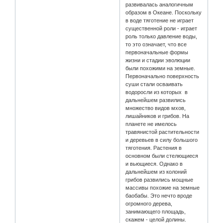
развивалась аналогичным
образом в Океане. Поскольку
в воде тяготение не играет
существенной роли - играет
роль только давление воды,
то это означает, что все
первоначальные формы
жизни и стадии эволюции
были похожими на земные.
Первоначально поверхность
суши стали осваивать
водоросли из которых в
дальнейшем развились
множество видов мхов,
лишайников и грибов. На
планете не имелось
травянистой растительности
и деревьев в силу большого
тяготения. Растения в
основном были стелющиеся
и вьющиеся. Однако в
дальнейшем из колоний
грибов развились мощные
массивы похожие на земные
баобабы. Это нечто вроде
огромного дерева,
занимающего площадь,
скажем - целой долины.