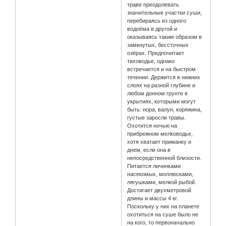
траве преодолевать
значительные участки суши,
перебираясь из одного
водоёма в другой и
оказываясь таким образом в
замкнутых, бессточных
озёрах. Предпочитает
тиховодье, однако
встречается и на быстром
течении. Держится в нижних
слоях на разной глубине и
любом донном грунте в
укрытиях, которыми могут
быть: нора, валун, коряжина,
густые заросли травы.
Охотится ночью на
прибрежном мелководье,
хотя хватает приманку и
днем, если она в
непосредственной близости.
Питается личинками
насекомых, моллюсками,
лягушками, мелкой рыбой.
Достигает двухметровой
длины и массы 4 кг.
Поскольку у них на планете
охотиться на суше было не
на кого, то первоначально