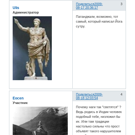
Поделиться
2009-
3
Ulis
08-17 20:36:17
Администратор
Патанджали, возможно, тот
самый, который написал Йога
сутру.
Поделиться
2009-
4
Eocen
08-18 12:03:54
Участник
Почему наги так "светятся" ?
Ведь родись в Индии человек
подобный тебе, низложил бы
их. Или там традиции
настолько сильны что прост
объявят такого нарушителем