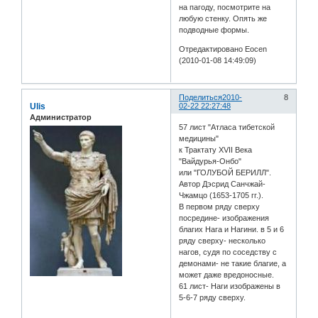
на пагоду, посмотрите на
любую стенку. Опять же
подводные формы.
Отредактировано Eocen
(2010-01-08 14:49:09)
Поделиться
2010-
8
Ulis
02-22 22:27:48
Администратор
57 лист "Атласа тибетской
медицины"
к Трактату XVII Века
"Вайдурья-Онбо"
или "ГОЛУБОЙ БЕРИЛЛ".
Автор Дэсрид Санчжай-
Чжамцо (1653-1705 гг.).
В первом ряду сверху
посредине- изображения
благих Нага и Нагини. в 5 и 6
ряду сверху- несколько
нагов, судя по соседству с
демонами- не такие благие, а
может даже вредоносные.
61 лист- Наги изображены в
5-6-7 ряду сверху.