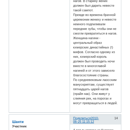
нагов. В старину жених
должен был дарить невесте
такой сампот.
Прежде во времена брачной
церемонии жениху и невесте
немного подпиливали
передние зубы, чтобы они не
смогли превратиться в нагов.
Женщина-нагини -
центральный образ
кхмерских династийных (!)
мифов. Согласно одному из
них, кхмерский король
должен был проводить ночи
вместе в многоглавой
нагиней и от этого зависело
благосостояние страны.
По средневековым лаосским
манускриптам, существует
пятнадцать царей нагов
(прайя нак). Они живут у
слияния рек, на порогах и
могут превращаться в людей.
Поделиться
2010-
14
Шанти
06-25 11:15:12
Участник