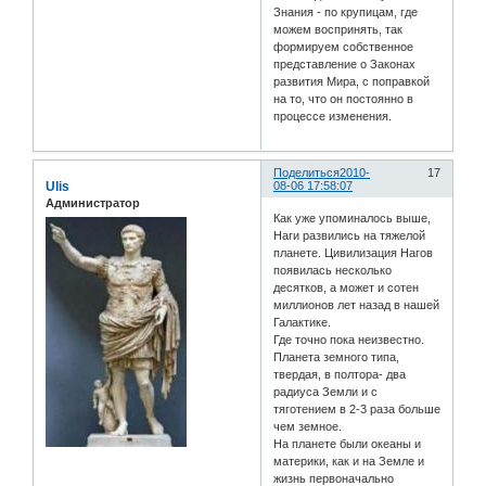
Знания - по крупицам, где
можем воспринять, так
формируем собственное
представление о Законах
развития Мира, с поправкой
на то, что он постоянно в
процессе изменения.
Поделиться
2010-
17
Ulis
08-06 17:58:07
Администратор
Как уже упоминалось выше,
Наги развились на тяжелой
планете. Цивилизация Нагов
появилась несколько
десятков, а может и сотен
миллионов лет назад в нашей
Галактике.
Где точно пока неизвестно.
Планета земного типа,
твердая, в полтора- два
радиуса Земли и с
тяготением в 2-3 раза больше
чем земное.
На планете были океаны и
материки, как и на Земле и
жизнь первоначально