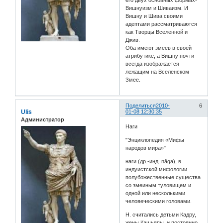
его двух основных формах-
Вишнуизм и Шиваизм. И
Вишну и Шива своими
адептами рассматриваются
как Творцы Вселенной и
Джив.
Оба имеют змеев в своей
атрибутике, а Вишну почти
всегда изображается
лежащим на Вселенском
Змее.
Поделиться
2010-
6
Ulis
01-08 12:30:35
Администратор
Наги
"Энциклопедия «Мифы
народов мира»"
наги (др.-инд. nāga), в
индуистской мифологии
полубожественные существа
со змеиным туловищем и
одной или несколькими
человеческими головами.
Н. считались детьми Кадру,
жены Кашьяпы, и постоянно