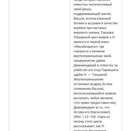
известны тысячеголовый
змей Шеша,
поддерживающий землю;
Васуки, использованный
богами и асурами в качестве
верёвки при пахтанье
мирового океана; Такшака.
Обширный цикл мифов о Н.
имеется в первой книге
«Махабхараты», где
говорится о великом
жертвоприношении змей,
предпринятом царём
Джанамеджаей в отместку за
убийство его отца Парикшита
царём Н. — Такшакой.
Жертвоприношение
остановил мудрец Астика
(племянник Васуки),
воспользовавшийся правом
высказать любое желание
(это право предоставил ему
Джанамеджая за то, что
Астика его благословил)
(Мбх. I 13—54). Одна из
легенд этого цикла
рассказывает, как Н.
получили бессмертие,