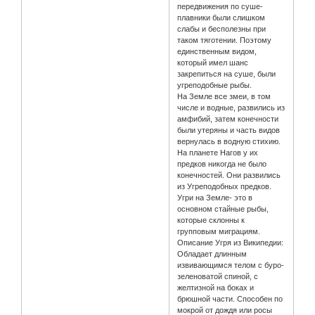
передвижения по суше-
плавники были слишком
слабы и бесполезны при
таком тяготении. Поэтому
единственным видом,
который имел шанс
закрепиться на суше, были
угреподобные рыбы.
На Земле все змеи, в том
числе и водные, развились из
амфибий, затем конечности
были утеряны и часть видов
вернулась в водную стихию.
На планете Нагов у их
предков никогда не было
конечностей. Они развились
из Угреподобных предков.
Угри на Земле- это в
основном стайные рыбы,
которые склонны к
групповым миграциям.
Описание Угря из Википедии:
Обладает длинным
извивающимся телом с буро-
зеленоватой спиной, с
желтизной на боках и
брюшной части. Способен по
мокрой от дождя или росы