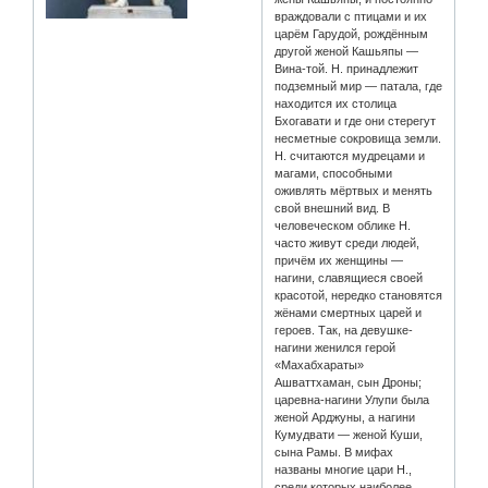
враждовали с птицами и их
царём Гарудой, рождённым
другой женой Кашьяпы —
Вина-той. Н. принадлежит
подземный мир — патала, где
находится их столица
Бхогавати и где они стерегут
несметные сокровища земли.
Н. считаются мудрецами и
магами, способными
оживлять мёртвых и менять
свой внешний вид. В
человеческом облике Н.
часто живут среди людей,
причём их женщины —
нагини, славящиеся своей
красотой, нередко становятся
жёнами смертных царей и
героев. Так, на девушке-
нагини женился герой
«Махабхараты»
Ашваттхаман, сын Дроны;
царевна-нагини Улупи была
женой Арджуны, а нагини
Кумудвати — женой Куши,
сына Рамы. В мифах
названы многие цари Н.,
среди которых наиболее