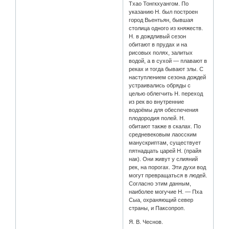
Тхао Тонгкхуангом. По
указанию Н. был построен
город Вьентьян, бывшая
столица одного из княжеств.
Н. в дождливый сезон
обитают в прудах и на
рисовых полях, залитых
водой, а в сухой — плавают в
реках и тогда бывают злы. С
наступлением сезона дождей
устраивались обряды с
целью облегчить Н. переход
из рек во внутренние
водоёмы для обеспечения
плодородия полей. Н.
обитают также в скалах. По
средневековым лаосским
манускриптам, существует
пятнадцать царей Н. (прайя
нак). Они живут у слияний
рек, на порогах. Эти духи вод
могут превращаться в людей.
Согласно этим данным,
наиболее могучие Н. — Пха
Сыа, охраняющий север
страны, и Паксопроп.
Я. В. Чеснов.