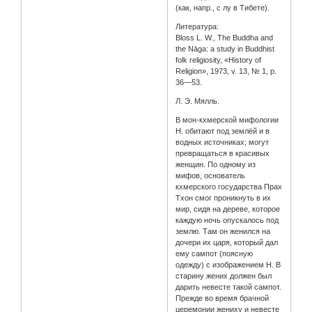
(как, напр., с лу в Тибете).
Литература:
Bloss L. W., The Buddha and
the Nāga: a study in Buddhist
folk religiosity, «History of
Religion», 1973, v. 13, № 1, p.
36—53.
Л. Э. Мялль.
В мон-кхмерской мифологии
Н. обитают под землёй и в
водных источниках; могут
превращаться в красивых
женщин. По одному из
мифов, основатель
кхмерского государства Прах
Тхон смог проникнуть в их
мир, сидя на дереве, которое
каждую ночь опускалось под
землю. Там он женился на
дочери их царя, который дал
ему сампот (поясную
одежду) с изображением Н. В
старину жених должен был
дарить невесте такой сампот.
Прежде во время брачной
церемонии жениху и невесте