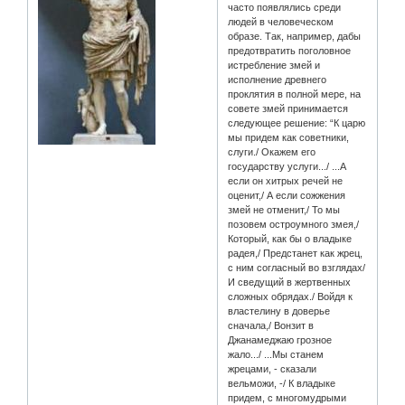
часто появлялись среди
людей в человеческом
образе. Так, например, дабы
предотвратить поголовное
истребление змей и
исполнение древнего
проклятия в полной мере, на
совете змей принимается
следующее решение: “К царю
мы придем как советники,
слуги./ Окажем его
государству услуги.../ ...А
если он хитрых речей не
оценит,/ А если сожжения
змей не отменит,/ То мы
позовем остроумного змея,/
Который, как бы о владыке
радея,/ Предстанет как жрец,
с ним согласный во взглядах/
И сведущий в жертвенных
сложных обрядах./ Войдя к
властелину в доверье
сначала,/ Вонзит в
Джанамеджаю грозное
жало.../ ...Мы станем
жрецами, - сказали
вельможи, -/ К владыке
придем, с многомудрыми