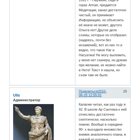
1991 г. - Наумкин, сидя в
горах Алтая, предаётся
Медитации, канал достаточно
чистый, он принимает
Информацию, но объяснить
её иначе не может, другого
Опыта нет! Другое дело
схемы, которые он отобразил
(надеюсь, почти без
искажений), вот из них то и
видно, что такое Наг и
Нагуатма! Не могу выложить,
у меня нет сканера, но думаю
при желании, их можно найти
в Нете! Текст я нашла, но
схем там не было.
Поделиться
2010-
15
Ulis
06-25 12:55:01
Администратор
Калагию читал, как раз году в
92. В школе Ар Сантема к ней
отнеслись достаточно
скептически, насколько
помню. Вообще в середине
90- х выходило множество
книжек аналогичного плана, в
каждой из которых