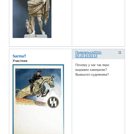
Поделиться
2010-
11
SarmaT
02-23 13:53:13
Участник
Почему у наг так якро
выражен химеризм?
Вымысел художника?