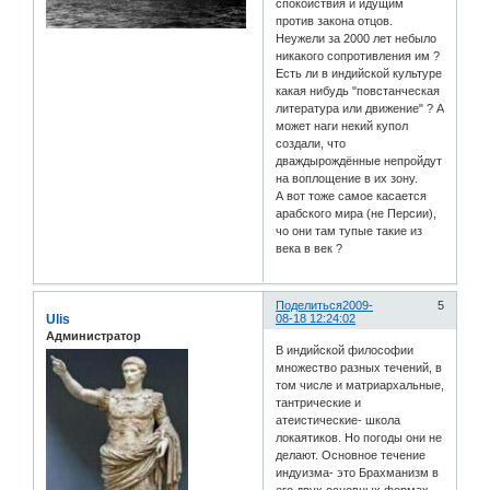
спокойствия и идущим
против закона отцов.
Неужели за 2000 лет небыло
никакого сопротивления им ?
Есть ли в индийской культуре
какая нибудь "повстанческая
литература или движение" ? А
может наги некий купол
создали, что
дваждырождённые непройдут
на воплощение в их зону.
А вот тоже самое касается
арабского мира (не Персии),
чо они там тупые такие из
века в век ?
Поделиться
2009-
5
Ulis
08-18 12:24:02
Администратор
В индийской философии
множество разных течений, в
том числе и матриархальные,
тантрические и
атеистические- школа
локаятиков. Но погоды они не
делают. Основное течение
индуизма- это Брахманизм в