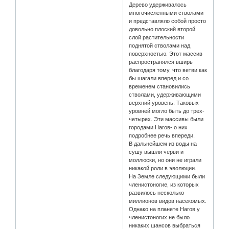
Дерево удерживалось
многочисленными стволами
и представляло собой просто
довольно плоский второй
слой растительности
поднятой стволами над
поверхностью. Этот массив
распространялся вширь
благодаря тому, что ветви как
бы шагали вперед и со
временем становились
стволами, удерживающими
верхний уровень. Таковых
уровней могло быть до трех-
четырех. Эти массивы были
городами Нагов- о них
подробнее речь впереди.
В дальнейшем из воды на
сушу вышли черви и
моллюски, но они не играли
никакой роли в эволюции.
На Земле следующими были
членистоногие, из которых
развилось несколько
миллионов видов насекомых.
Однако на планете Нагов у
членистоногих не было
никаких шансов выбраться