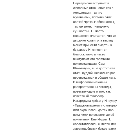
Нередко они вступают в
любовные отношения как с
женщинами, так и с
мужчинами, потомки этих
связей чрезвычайно нежны,
так как имеют «водяную
сущность». Н. часто
гневаются; считается, что их
дыхание ядовито, а взгляд
может принести смерть. К
буддизму Н. относятся
благосклонно и часто
выступают его горячими
приверженцами. Сам
Шакьямуни, ещё до того как
стать буддой, несколько раз
перерождался в образе нага.
В мифологии махаяны
распространены легенды,
повествующие о том, как
известный философ
Нагарджуна добыл у Н. сутру
«Праджняпарамиту», которая
ими охранялась до тех пор,
пока люди не созрели до её
понимания. Вне Индии Н.
сопоставлялись с местными
змееподобными божествами