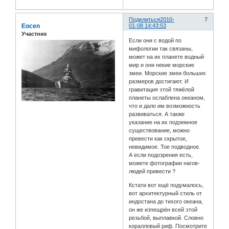
Поделиться
2010-
7
Eocen
01-08 14:43:53
Участник
Если они с водой по
мифологии так связаны,
может на их планете водный
мир и они некие морские
змеи. Морские змеи больших
размеров достигают. И
гравитация этой тяжёлой
планеты ослаблена океаном,
что и дало им возможность
развиваться. А также
указание на их подземное
существование, можно
превести как скрытое,
невидимое. Тое подводное.
А если подозрения есть,
можете фотографии нагов-
людей привести ?
Кстати вот ещё подумалось,
вот архитектурный стиль от
индостана до тихого океана,
он же изпещрён всей этой
резьбой, выплавкой. Словно
коралловый риф. Посмотрите