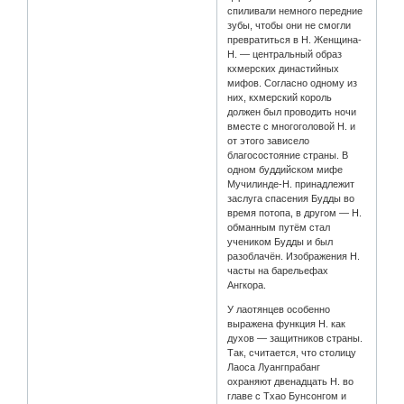
спиливали немного передние
зубы, чтобы они не смогли
превратиться в Н. Женщина-
Н. — центральный образ
кхмерских династийных
мифов. Согласно одному из
них, кхмерский король
должен был проводить ночи
вместе с многоголовой Н. и
от этого зависело
благосостояние страны. В
одном буддийском мифе
Мучилинде-Н. принадлежит
заслуга спасения Будды во
время потопа, в другом — Н.
обманным путём стал
учеником Будды и был
разоблачён. Изображения Н.
часты на барельефах
Ангкора.
У лаотянцев особенно
выражена функция Н. как
духов — защитников страны.
Так, считается, что столицу
Лаоса Луангпрабанг
охраняют двенадцать Н. во
главе с Тхао Бунсонгом и