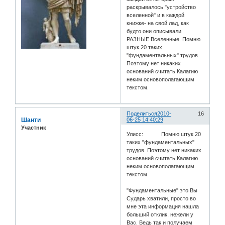
раскрывалось "устройство
вселенной" и в каждой
книжке- на свой лад, как
будто они описывали
РАЗНЫЕ Вселенные. Помню
штук 20 таких
"фундаментальных" трудов.
Поэтому нет никаких
оснований считать Калагию
неким основополагающим
текстом.
Поделиться
2010-
16
Шанти
06-25 14:40:29
Участник
Улисс: Помню штук 20
таких "фундаментальных"
трудов. Поэтому нет никаких
оснований считать Калагию
неким основополагающим
текстом.
"Фундаментальные" это Вы
Сударь хватили, просто во
мне эта информация нашла
больший отклик, нежели у
Вас. Ведь так и получаем