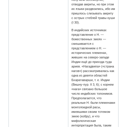
отведав амриты, но при этом
их языки раздвоились, ибо им
пришлось слизывать амриту
с острых стеблей травы куши
(I 30).
В индийских источниках
представление о Н. —
божественных змеях —
смешивается с
представлением о Н. —
исторических племенах,
живших на северо-западе
Индии ещё до прихода туда
ариев. «Нагадвипа» («страна
нагов») рассматривалась как
одна из девяти областей
Бхаратаварши, т. е. Индии
(Вишну-пур. II 3, 6); с корнем
«нага» связано большое
число индийских топонимов.
Предполагается, что
реальные Н. были племенами
монголоидной расы,
имевшими своим тотемом
змею (кобру), и что
мифологическая
интерпретация была, таким