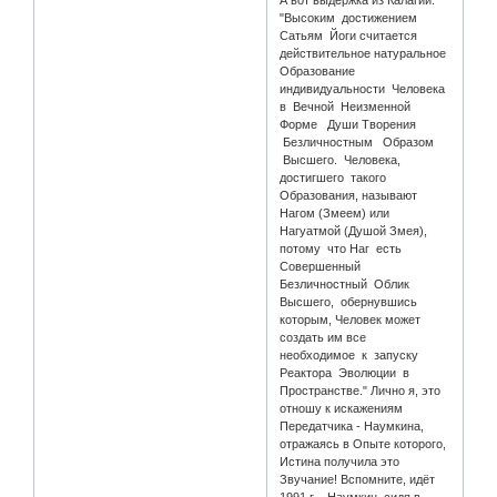
А вот выдержка из Калагии:
"Высоким достижением
Сатьям Йоги считается
действительное натуральное
Образование
индивидуальности Человека
в Вечной Неизменной
Форме Души Творения
Безличностным Образом
Высшего. Человека,
достигшего такого
Образования, называют
Нагом (Змеем) или
Нагуатмой (Душой Змея),
потому что Наг есть
Совершенный
Безличностный Облик
Высшего, обернувшись
которым, Человек может
создать им все
необходимое к запуску
Реактора Эволюции в
Пространстве." Лично я, это
отношу к искажениям
Передатчика - Наумкина,
отражаясь в Опыте которого,
Истина получила это
Звучание! Вспомните, идёт