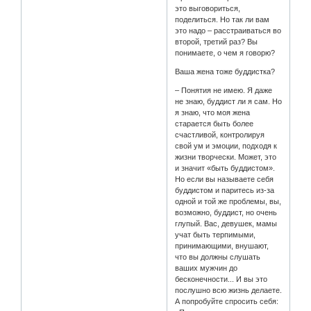
это выговориться,
поделиться. Но так ли вам
это надо – расстраиваться во
второй, третий раз? Вы
понимаете, о чем я говорю?
Ваша жена тоже буддистка?
– Понятия не имею. Я даже
не знаю, буддист ли я сам. Но
я знаю, что моя жена
старается быть более
счастливой, контролируя
свой ум и эмоции, подходя к
жизни творчески. Может, это
и значит «быть буддистом».
Но если вы называете себя
буддистом и паритесь из-за
одной и той же проблемы, вы,
возможно, буддист, но очень
глупый. Вас, девушек, мамы
учат быть терпимыми,
принимающими, внушают,
что вы должны слушать
ваших мужчин до
бесконечности... И вы это
послушно всю жизнь делаете.
А попробуйте спросить себя: