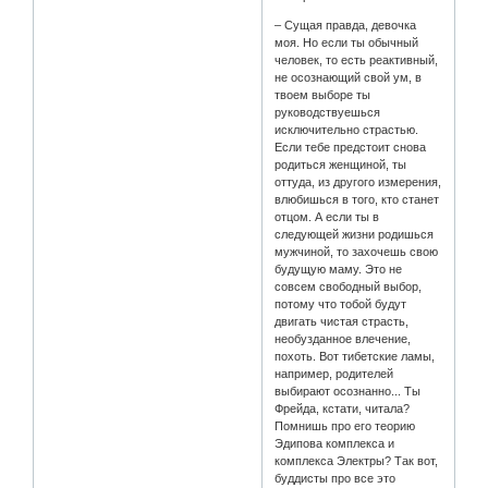
– Сущая правда, девочка
моя. Но если ты обычный
человек, то есть реактивный,
не осознающий свой ум, в
твоем выборе ты
руководствуешься
исключительно страстью.
Если тебе предстоит снова
родиться женщиной, ты
оттуда, из другого измерения,
влюбишься в того, кто станет
отцом. А если ты в
следующей жизни родишься
мужчиной, то захочешь свою
будущую маму. Это не
совсем свободный выбор,
потому что тобой будут
двигать чистая страсть,
необузданное влечение,
похоть. Вот тибетские ламы,
например, родителей
выбирают осознанно... Ты
Фрейда, кстати, читала?
Помнишь про его теорию
Эдипова комплекса и
комплекса Электры? Так вот,
буддисты про все это