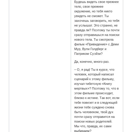
Будешь видеть свое прежнее
тело, свое прежнее
окружение, но тебя никто
увидеть не сможет. Ты
захочешь заговорить, но тебя
не услышат. Это странно, не
правда ли? Поэтому ты почти
сразу отправишься на поиски
нового тела. Ты смотрела
фильм «Привидение» с Деми
Мур, Вупи Голдберг и
Патриком Суэйзи?
Да, конечно, много раз.
– О, я рад! Ты в курсе, что
человек, который написал
сценарий к этому фильму,
изучал тибетскую «Книгу
мертвых»? Поэтому то, что в
этом фильме происходит,
близко к истине. Так вот, если
тебе повезет и в следующей
жизни тебе суждено снова
быть человеком, твой дух
почти сразу отправится на
поиски новых родителей.
Мы что, правда, их сами
выбираем?