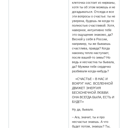
клеточка состоит из нирваны,
хотя ты об этом можешь и не
догадываться. Отсюда и все
эти вопросы о счастье: ты не
уверена, будешь ли когда-то
полностью счастливой. Хотя,
наверное, интуитивно тебе
это ощущение знакомо, да?
Весной у себя в России,
например, ты же бываешь
счастлива, правда? Когда
наконец тепло наступает,
после вашей-то зимы? Но
ведь и несчастна ты бывала,
да? Мужики тебе сердечко
разбивали когда-нибудь?
«СЧАСТЬЕ – В НАС И
ВОКРУГ НАС. ВСЕЛЕННОЙ
ДВИЖЕТ ЭНЕРГИЯ
БЕСКОНЕЧНОЙ ЛЮБВИ.
ОНА ВСЕГДА БЫЛА, ЕСТЬ И
БУДЕТ»
Ну да, бывало.
– Ага, значит, ты и про
несчастье знаешь. А что
будет потом, знаешь? Ты,