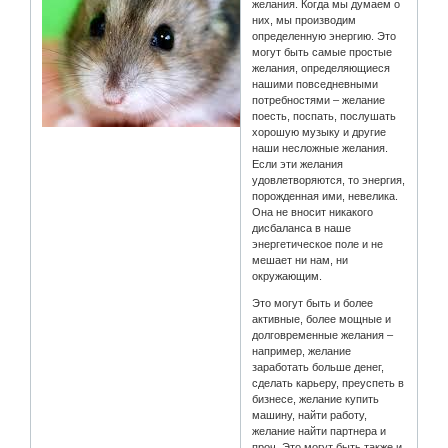
желания. Когда мы думаем о
них, мы производим
определенную энергию. Это
могут быть самые простые
желания, определяющиеся
нашими повседневными
потребностями – желание
поесть, поспать, послушать
хорошую музыку и другие
наши несложные желания.
Если эти желания
удовлетворяются, то энергия,
порожденная ими, невелика.
Она не вносит никакого
дисбаланса в наше
энергетическое поле и не
мешает ни нам, ни
окружающим.
Это могут быть и более
активные, более мощные и
долговременные желания –
например, желание
заработать больше денег,
сделать карьеру, преуспеть в
бизнесе, желание купить
машину, найти работу,
желание найти партнера и
проч. Это могут быть также и