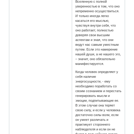
Вселенную с полной
уверенностью в том, что оно
непременно осуществиться.
И только иногда легко
касаться его мыслью,
чувствуя внутри себя, что
оно работает, полностью
доверяя свои высшим
аспектам и зная, что они
ведут нас самым уместным
путем. Если это намерение
нашей души, а не нашего эго,
– значит, оно обязательно
манифестируется.
Когда человек определяет у
себя наличие
энергосущности, - ему
необходимо поработать со
своим сознанием и перестать
генерировать мысли и
эмоции, подпитывающие ее.
В этом случае она теряет
свою силу, и если у человека
достаточно силы воли, если
он умеет различать и
практикует стороннего
наблюдателя и если он не