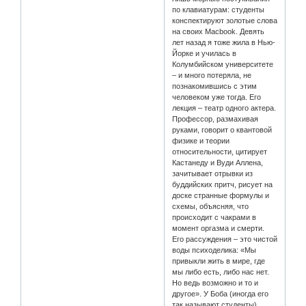
по клавиатурам: студенты
конспектируют золотые слова
на своих Macbook. Девять
лет назад я тоже жила в Нью-
Йорке и училась в
Колумбийском университете
– и много потеряла, не
познакомившись с этим
человеком уже тогда. Его
лекция – театр одного актера.
Профессор, размахивая
руками, говорит о квантовой
физике и теории
относительности, цитирует
Кастанеду и Вуди Аллена,
зачитывает отрывки из
буддийских притч, рисует на
доске странные формулы и
схемы, объясняя, что
происходит с чакрами в
момент оргазма и смерти.
Его рассуждения – это чистой
воды психоделика: «Мы
привыкли жить в мире, где
мы либо есть, либо нас нет.
Но ведь возможно и то и
другое». У Боба (иногда его
так называют студенты)