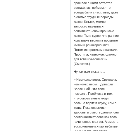
прошлое с нами остается
всегда), мы поймем, что
всегда были счастливы, даже
в самые трудные периоды
жизни. Кстати, можно
запросто научиться
вспоминать свои прошлые
жизни. Ты в курсе, что ранние
христиане верили в прошлые
жизни и реинкарнацию?
Потом их еретиками назвали.
Прости, я, наверное, сложно
для тебя изъясняюсь?
(Смеется.)
Ну как вам сказать...
– Немножко веры, Светлана,
немножко веры... Доверяй
Вселенной. Это тебе
поможет. Проблема в том,
что современные люди
больше верят в науку, чем в
душу. Пока они живы-
здоровы и смерть далеко, они
воспринимают себя как тело,
начиненное мозгом. А смерть
воспринимается как небытие.