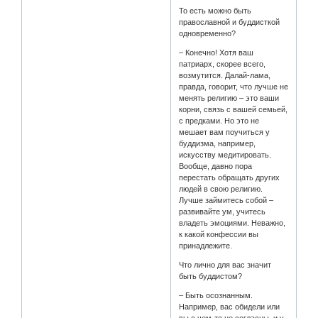
То есть можно быть
православной и буддисткой
одновременно?
– Конечно! Хотя ваш
патриарх, скорее всего,
возмутится. Далай-лама,
правда, говорит, что лучше не
менять религию – это ваши
корни, связь с вашей семьей,
с предками. Но это не
мешает вам поучиться у
буддизма, например,
искусству медитировать.
Вообще, давно пора
перестать обращать других
людей в свою религию.
Лучше займитесь собой –
развивайте ум, учитесь
владеть эмоциями. Неважно,
к какой конфессии вы
принадлежите.
Что лично для вас значит
быть буддистом?
– Быть осознанным.
Например, вас обидели или