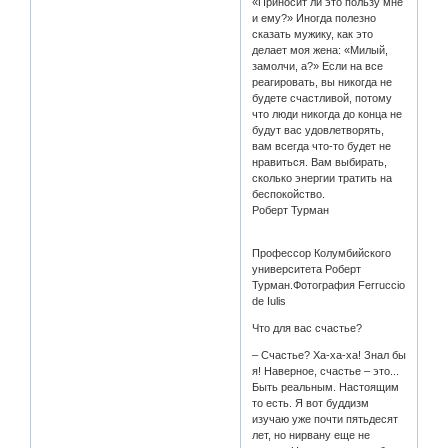
«Приносит ли это пользу мне
и ему?» Иногда полезно
сказать мужику, как это
делает моя жена: «Милый,
замолчи, а?» Если на все
реагировать, вы никогда не
будете счастливой, потому
что люди никогда до конца не
будут вас удовлетворять,
вам всегда что-то будет не
нравиться. Вам выбирать,
сколько энергии тратить на
беспокойство.
Роберт Турман
Профессор Колумбийского
университета Роберт
Турман.Фотография Ferruccio
de Iulis
Что для вас счастье?
– Счастье? Ха-ха-ха! Знал бы
я! Наверное, счастье – это...
Быть реальным. Настоящим
то есть. Я вот буддизм
изучаю уже почти пятьдесят
лет, но нирвану еще не