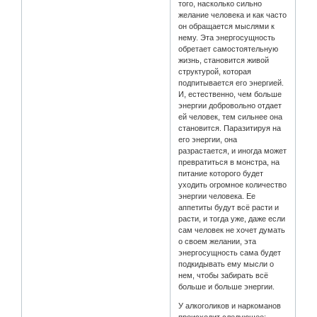
того, насколько сильно
желание человека и как часто
он обращается мыслями к
нему. Эта энергосущность
обретает самостоятельную
жизнь, становится живой
структурой, которая
подпитывается его энергией.
И, естественно, чем больше
энергии добровольно отдает
ей человек, тем сильнее она
становится. Паразитируя на
его энергии, она
разрастается, и иногда может
превратиться в монстра, на
питание которого будет
уходить огромное количество
энергии человека. Ее
аппетиты будут всё расти и
расти, и тогда уже, даже если
сам человек не хочет думать
о своем желании, эта
энергосущность сама будет
подкидывать ему мысли о
нем, чтобы забирать всё
больше и больше энергии.
У алкоголиков и наркоманов