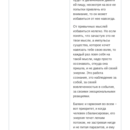
будет в дальнейшем давать
ей пищу, несмотря на все ее
попытки привлечь его
внимание, то он может
избавиться от нее навсегда.
От привычных мыслей
избавиться нелегко. Но если
понять, что зачастую это не
твои мысли, а импульсы
существа, которое хочет
навязать тебе свою волю, то
каждый раз ловя себя на
такой мысли, надо просто
осознавать, откуда она
пришла, и не давать ей своей
энергии. Это работа
сознания, это наблюдение за
собой, за своей
вовлеченностью в события,
за своими эмоциональными
реакциями.
Баланс и гармония во всем –
вот приоритет, и когда
человек сбалансирован, его
энергия течет легким
потоком, не застревая нигде
и не питая паразитов, и ему