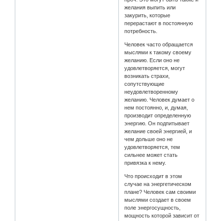
желания выпить или
закурить, которые
перерастают в постоянную
потребность.
Человек часто обращается
мыслями к такому своему
желанию. Если оно не
удовлетворяется, могут
возникать страхи,
сопутствующие
неудовлетворенному
желанию. Человек думает о
нем постоянно, и, думая,
производит определенную
энергию. Он подпитывает
желание своей энергией, и
чем дольше оно не
удовлетворяется, тем
сильнее может стать
привязка к нему.
Что происходит в этом
случае на энергетическом
плане? Человек сам своими
мыслями создает в своем
поле энергосущность,
мощность которой зависит от