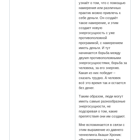
узнаёт о том, что с помощью
намерения или различных
практик можно привлечь к
себе деньги. Он создаёт
такое намерение, и этим
создает новую
энергосущность с уже
противоположной
программой, с намерением
иметь деньги. И тут
начинается борьба между
двумя противоположными
энергосущностями, борьба за
человека, за его энергию.
Какая из них победит –
сказать трудно. А человек
всё это время так и остается
без денег.
Таким образом, люди могут
иметь самые разнообразные
энергосущности, не
подозревая о том, какие
препятствия они им создают.
Мне вспоминается в связи с
этим выражение из давнего
ченнелинга Акаши-Хроник:
«Вы одержимы то тем, то