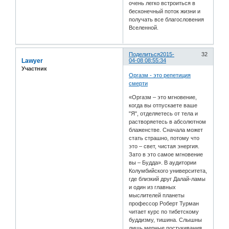
очень легко встроиться в
бесконечный поток жизни и
получать все благословения
Вселенной.
Поделиться
2015-
32
Lawyer
04-08 08:55:34
Участник
Оргазм - это репетиция
смерти
«Оргазм – это мгновение,
когда вы отпускаете ваше
"Я", отделяетесь от тела и
растворяетесь в абсолютном
блаженстве. Сначала может
стать страшно, потому что
это – свет, чистая энергия.
Зато в это самое мгновение
вы – Будда». В аудитории
Колумбийского университета,
где близкий друг Далай-ламы
и один из главных
мыслителей планеты
профессор Роберт Турман
читает курс по тибетскому
буддизму, тишина. Слышны
лишь мерные постукивания