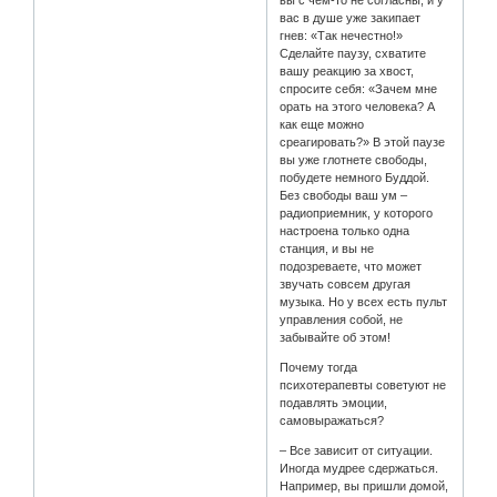
вы с чем-то не согласны, и у
вас в душе уже закипает
гнев: «Так нечестно!»
Сделайте паузу, схватите
вашу реакцию за хвост,
спросите себя: «Зачем мне
орать на этого человека? А
как еще можно
среагировать?» В этой паузе
вы уже глотнете свободы,
побудете немного Буддой.
Без свободы ваш ум –
радиоприемник, у которого
настроена только одна
станция, и вы не
подозреваете, что может
звучать совсем другая
музыка. Но у всех есть пульт
управления собой, не
забывайте об этом!
Почему тогда
психотерапевты советуют не
подавлять эмоции,
самовыражаться?
– Все зависит от ситуации.
Иногда мудрее сдержаться.
Например, вы пришли домой,