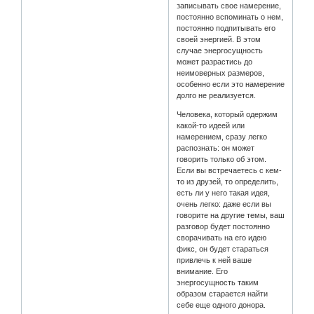
записывать свое намерение,
постоянно вспоминать о нем,
постоянно подпитывать его
своей энергией. В этом
случае энергосущность
может разрастись до
неимоверных размеров,
особенно если это намерение
долго не реализуется.
Человека, который одержим
какой-то идеей или
намерением, сразу легко
распознать: он может
говорить только об этом.
Если вы встречаетесь с кем-
то из друзей, то определить,
есть ли у него такая идея,
очень легко: даже если вы
говорите на другие темы, ваш
разговор будет постоянно
сворачивать на его идею
фикс, он будет стараться
привлечь к ней ваше
внимание. Его
энергосущность таким
образом старается найти
себе еще одного донора.