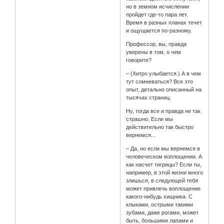
но в земном исчислении
пройдет где-то пара лет.
Время в разных планах течет
и ощущается по-разному.
Профессор, вы, правда
уверены в том, о чем
говорите?
– (Хитро улыбается.) А в чем
тут сомневаться? Все это
опыт, детально описанный на
тысячах страниц.
Ну, тогда все и правда не так
страшно. Если мы
действительно так быстро
вернемся...
– Да, но если мы вернемся в
человеческом воплощении. А
как насчет тигрицы? Если ты,
например, в этой жизни много
злишься, в следующей тебя
может привлечь воплощение
какого-нибудь хищника. С
клыками, острыми такими
зубами, даже рогами, может
быть, большими лапами и