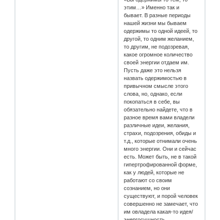
этим…» Именно так и
бывает. В разные периоды
нашей жизни мы бываем
одержимы то одной идеей, то
другой, то одним желанием,
то другим, не подозревая,
какое огромное количество
своей энергии отдаем им.
Пусть даже это нельзя
назвать одержимостью в
привычном смысле этого
слова, но, однако, если
покопаться в себе, вы
обязательно найдете, что в
разное время вами владели
различные идеи, желания,
страхи, подозрения, обиды и
т.д., которые отнимали очень
много энергии. Они и сейчас
есть. Может быть, не в такой
гипертрофированной форме,
как у людей, которые не
работают со своим
сознанием, но они
существуют, и порой человек
совершенно не замечает, что
им овладела какая-то идея/
энергосущность.