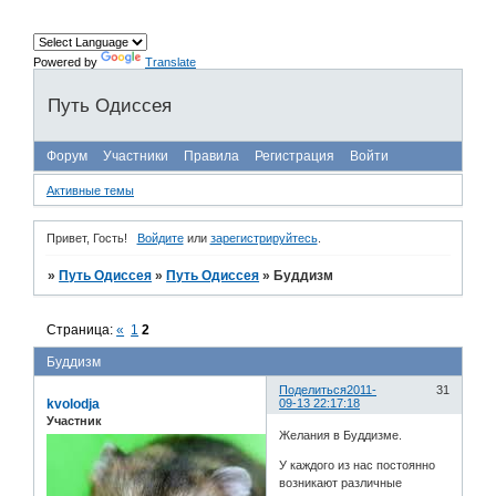
Powered by
Translate
Путь Одиссея
Форум
Участники
Правила
Регистрация
Войти
Активные темы
Привет, Гость!
Войдите
или
зарегистрируйтесь
.
»
Путь Одиссея
»
Путь Одиссея
»
Буддизм
Страница:
«
1
2
Буддизм
Поделиться
2011-
31
kvolodja
09-13 22:17:18
Участник
Желания в Буддизме.
У каждого из нас постоянно
возникают различные