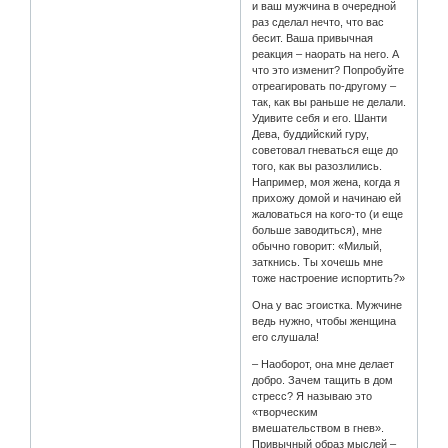
и ваш мужчина в очередной
раз сделал нечто, что вас
бесит. Ваша привычная
реакция – наорать на него. А
что это изменит? Попробуйте
отреагировать по-другому –
так, как вы раньше не делали.
Удивите себя и его. Шанти
Дева, буддийский гуру,
советовал гневаться еще до
того, как вы разозлились.
Например, моя жена, когда я
прихожу домой и начинаю ей
жаловаться на кого-то (и еще
больше заводиться), мне
обычно говорит: «Милый,
заткнись. Ты хочешь мне
тоже настроение испортить?»
Она у вас эгоистка. Мужчине
ведь нужно, чтобы женщина
его слушала!
– Наоборот, она мне делает
добро. Зачем тащить в дом
стресс? Я называю это
«творческим
вмешательством в гнев».
Привычный образ мыслей –