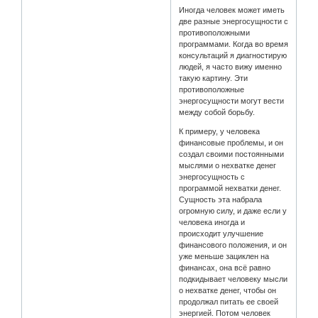
Иногда человек может иметь
две разные энергосущности с
противоположными
программами. Когда во время
консультаций я диагностирую
людей, я часто вижу именно
такую картину. Эти
противоположные
энергосущности могут вести
между собой борьбу.
К примеру, у человека
финансовые проблемы, и он
создал своими постоянными
мыслями о нехватке денег
энергосущность с
программой нехватки денег.
Сущность эта набрала
огромную силу, и даже если у
человека иногда и
происходит улучшение
финансового положения, и он
уже меньше зациклен на
финансах, она всё равно
подкидывает человеку мысли
о нехватке денег, чтобы он
продолжал питать ее своей
энергией. Потом человек