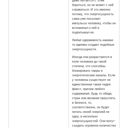
даже пытается с этим
бороться, но не может с ней
справиться. И это именно
потому, что энергосущность
сама уже посылает
импульсы человеку, чтобы он
вспоминал о ней и
подпитывал ее.
Любая одержимость какими-
то идеями создает подобные
энергосущности.
Иногда они разрастаются в
поле человека до такой
степени, что способны
блокировать чакры и
энергетические каналы. Если
у человека существует не
единственная такая «идея
фикс», причем любого
содержания, будь то обида,
страх или желание преуспеть
в бизнесе, то,
соответственно, он будет
питать своей энергией не
одну, а несколько
энергосущностей. Они могут
съедать огромное количество