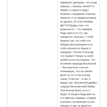
наверное, думаешь, что когда
умрешь, станешь ничем? А
ближе к старости будут
болезни, страдания и прочие
напасти, и ты предпочитаешь
не думать об этом вообще.
Да? Но Будда учил, что
реальность – это нирвана.
Надо просто в это, как
говорится, въехать. У тебя
бывало так, что тебе что-
нибудь рассказывали и ты
себя хлопала по башке и
говорила: «Точно! Я всегда
это знала!»? Когда ты всей
своей сутью осознаешь, что
истинная природа Вселенной
– бесконечное счастье,
понимаешь, что на самом
деле ты это и так всегда
знала. Счастье – в нас и
вокруг нас. Вселенной движет
энергия Бесконечной Любви.
Она всегда была, есть и
будет. И когда в будущем ты
и я обретем нирвану и будем
смотреть на прошлое (а оно
никуда от нас не денется,