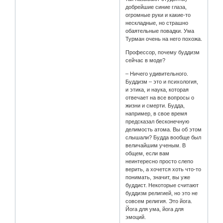
добрейшие синие глаза,
огромные руки и какие-то
нескладные, но страшно
обаятельные повадки. Ума
Турман очень на него похожа.
Профессор, почему буддизм
сейчас в моде?
– Ничего удивительного.
Буддизм – это и психология,
и этика, и наука, которая
отвечает на все вопросы о
жизни и смерти. Будда,
например, в свое время
предсказал бесконечную
делимость атома. Вы об этом
слышали? Будда вообще был
величайшим ученым. В
общем, если вам
неинтересно просто слепо
верить, а хочется хоть что-то
понимать, значит, вы уже
буддист. Некоторые считают
буддизм религией, но это не
совсем религия. Это йога.
Йога для ума, йога для
эмоций.