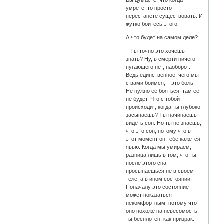
Вы думаете, что когда
умрете, то просто
перестанете существовать. И
жутко боитесь этого.
А что будет на самом деле?
– Ты точно это хочешь
знать? Ну, в смерти ничего
пугающего нет, наоборот.
Ведь единственное, чего мы
с вами боимся, – это боль.
Не нужно ее бояться: там ее
не будет. Что с тобой
происходит, когда ты глубоко
засыпаешь? Ты начинаешь
видеть сон. Но ты не знаешь,
что это сон, потому что в
этот момент он тебе кажется
явью. Когда мы умираем,
разница лишь в том, что ты
после этого сна
просыпаешься не в своем
теле, а в ином состоянии.
Поначалу это состояние
может показаться
некомфортным, потому что
оно похоже на невесомость:
ты бесплотен, как призрак.