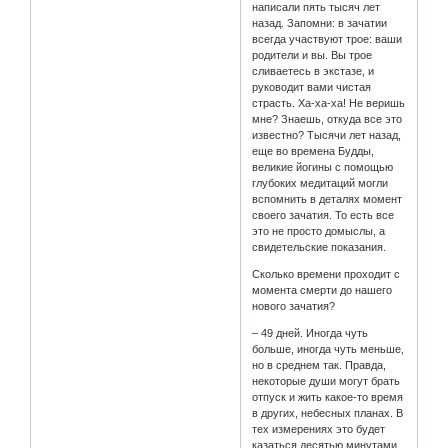
написали пять тысяч лет
назад. Запомни: в зачатии
всегда участвуют трое: ваши
родители и вы. Вы трое
сливаетесь в экстазе, и
руководит вами чистая
страсть. Ха-ха-ха! Не веришь
мне? Знаешь, откуда все это
известно? Тысячи лет назад,
еще во времена Будды,
великие йогины с помощью
глубоких медитаций могли
вспомнить в деталях момент
своего зачатия. То есть все
это не просто домыслы, а
свидетельские показания.
Сколько времени проходит с
момента смерти до нашего
нового зачатия?
– 49 дней. Иногда чуть
больше, иногда чуть меньше,
но в среднем так. Правда,
некоторые души могут брать
отпуск и жить какое-то время
в других, небесных планах. В
тех измерениях это будет
казаться десятью минутами,