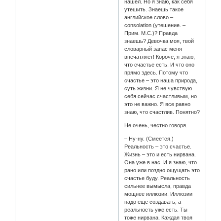
нашел. Но я знаю, как себя
утешить. Знаешь такое
английское слово –
consolation (утешение. –
Прим. М.С.)? Правда
знаешь? Девочка моя, твой
словарный запас меня
впечатляет! Короче, я знаю,
что счастье есть. И что оно
прямо здесь. Потому что
счастье – это наша природа,
суть жизни. Я не чувствую
себя сейчас счастливым, но
это не важно. Я все равно
знаю, что счастлив. Понятно?
Не очень, честно говоря.
– Ну-ну. (Смеется.)
Реальность – это счастье.
Жизнь – это и есть нирвана.
Она уже в нас. И я знаю, что
рано или поздно ощущать это
счастье буду. Реальность
сильнее вымысла, правда
мощнее иллюзии. Иллюзии
надо еще создавать, а
реальность уже есть. Ты
тоже нирвана. Каждая твоя