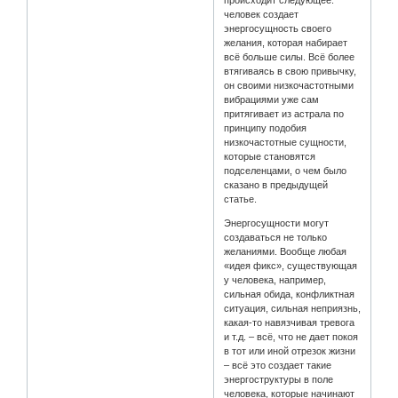
происходит следующее:
человек создает
энергосущность своего
желания, которая набирает
всё больше силы. Всё более
втягиваясь в свою привычку,
он своими низкочастотными
вибрациями уже сам
притягивает из астрала по
принципу подобия
низкочастотные сущности,
которые становятся
подселенцами, о чем было
сказано в предыдущей
статье.
Энергосущности могут
создаваться не только
желаниями. Вообще любая
«идея фикс», существующая
у человека, например,
сильная обида, конфликтная
ситуация, сильная неприязнь,
какая-то навязчивая тревога
и т.д. – всё, что не дает покоя
в тот или иной отрезок жизни
– всё это создает такие
энергоструктуры в поле
человека, которые начинают