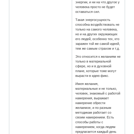
энергии, и ни на что другое у
человека просто не будет
оставаться сил.
Такая энергосущность
способна воздействовать не
только на самого человека,
но и на других окружающих
его людей, особенно тех, кто
заражен той же самой идеей,
тем же самым страхом и т.д.
Это относится к желаниям не
только в материальной
сфере, но и в духовной
плане, которые тоже могут
вырасти в идею фикс.
Имея желания,
материальные и не только,
человек, знакомый с работой
намерения, выражает
намерение обрести
желаемое, и по разным
методикам работает со
своим намерением. Есть
способы работы с
намерением, когда людям
предлагается каждый день