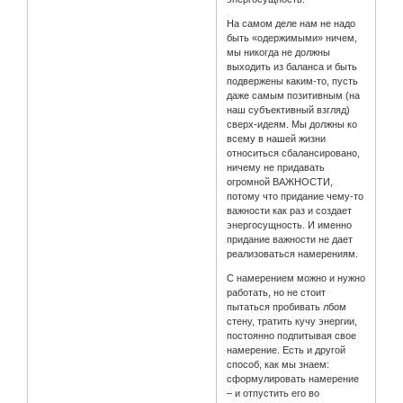
На самом деле нам не надо
быть «одержимыми» ничем,
мы никогда не должны
выходить из баланса и быть
подвержены каким-то, пусть
даже самым позитивным (на
наш субъективный взгляд)
сверх-идеям. Мы должны ко
всему в нашей жизни
относиться сбалансировано,
ничему не придавать
огромной ВАЖНОСТИ,
потому что придание чему-то
важности как раз и создает
энергосущность. И именно
придание важности не дает
реализоваться намерениям.
С намерением можно и нужно
работать, но не стоит
пытаться пробивать лбом
стену, тратить кучу энергии,
постоянно подпитывая свое
намерение. Есть и другой
способ, как мы знаем:
сформулировать намерение
– и отпустить его во