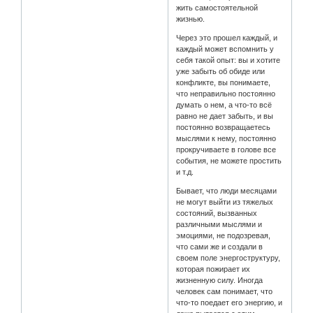
жить самостоятельной
жизнью.
Через это прошел каждый, и
каждый может вспомнить у
себя такой опыт: вы и хотите
уже забыть об обиде или
конфликте, вы понимаете,
что неправильно постоянно
думать о нем, а что-то всё
равно не дает забыть, и вы
постоянно возвращаетесь
мыслями к нему, постоянно
прокручиваете в голове все
события, не можете простить
и т.д.
Бывает, что люди месяцами
не могут выйти из тяжелых
состояний, вызванных
различными мыслями и
эмоциями, не подозревая,
что сами же и создали в
своем поле энергоструктуру,
которая пожирает их
жизненную силу. Иногда
человек сам понимает, что
что-то поедает его энергию, и