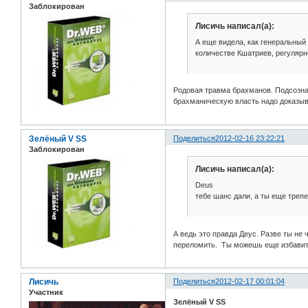
Заблокирован
Лисичь написал(а):
А еще видела, как генеральный
количестве Кшатриев, регулярно
Родовая травма брахманов. Подсозна
брахманическую власть надо доказыва
Зелёный V SS
Поделиться
2012-02-16 23:22:21
Заблокирован
Лисичь написал(а):
Deus
тебе шанс дали, а ты еще трепе
А ведь это правда Деус. Разве ты не
переломить. Ты можешь еще избавится
Лисичь
Поделиться
2012-02-17 00:01:04
Участник
Зелёный V SS