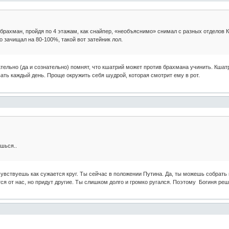
 брахман, пройдя по 4 этажам, как снайпер, «необъяснимо» снимал с разных отделов 
 зачищал на 80-100%, такой вот затейник лол.
тельно (да и сознательно) помнят, что кшатрий может против брахмана учинить. Кша
ть каждый день. Проще окружить себя шудрой, которая смотрит ему в рот.
шься..
 чувствуешь как сужается круг. Ты сейчас в положении Путина. Да, ты можешь собрать
 от нас, но придут другие. Ты слишком долго и громко ругался. Поэтому Богиня реши