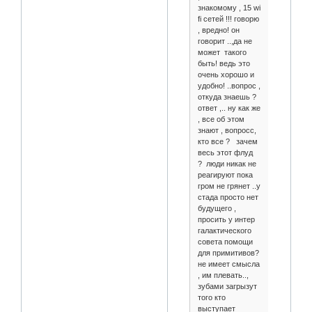
знакомому , 15 wi
fi сетей !!! говорю
, вредно! он
говорит ..,да не
может такого
быть! ведь это
очень хорошо и
удобно! ..вопрос ,
откуда знаешь ?
ответ ,.. ну как же
, все об этом
знают , вопросс,
кто все ? зачем
весь этот флуд
? люди никак не
реагируют пока
гром не грянет ..у
стада просто нет
будущего ,
просить у интер
галактического
совета помощи
для примитивов?
не имеет смысла
, им плевать..,
зубами загрызут
того кто
выступает