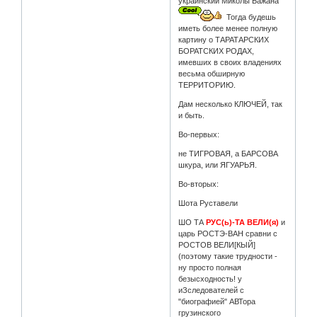
украинский Миколы Бажана
Тогда будешь
иметь более менее полную
картину о ТАРАТАРСКИХ
БОРАТСКИХ РОДАХ,
имевших в своих владениях
весьма обширную
ТЕРРИТОРИЮ.
Дам несколько КЛЮЧЕЙ, так
и быть.
Во-первых:
не ТИГРОВАЯ, а БАРСОВА
шкура, или ЯГУАРЬЯ.
Во-вторых:
Шота Руставели
ШО ТА
РУС(ь)-ТА ВЕЛИ(я)
и
царь РОСТЭ-ВАН сравни с
РОСТОВ ВЕЛИ[КЫЙ]
(поэтому такие трудности -
ну просто полная
безысходность! у
иЗследователей с
"биографией" АВТора
грузинского