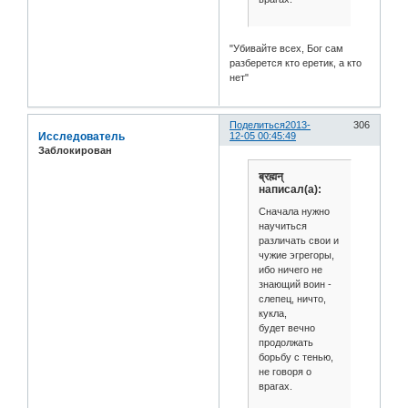
"Убивайте всех, Бог сам
разберется кто еретик, а кто
нет"
Поделиться
2013-
306
Исследователь
12-05 00:45:49
Заблокирован
ब्रह्मन्
написал(а):
Cначала нужно
научиться
различать свои и
чужие эгрегоры,
ибо ничего не
знающий воин -
слепец, ничто,
кукла,
будет вечно
продолжать
борьбу с тенью,
не говоря о
врагах.