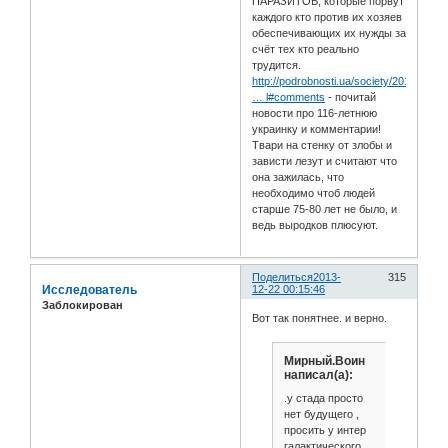
ПАРАЗИТОВ, которые порвут
каждого кто против их хозяев
обеспечивающих их нужды за
счёт тех кто реально
трудится.
http://podrobnosti.ua/society/2013/12/2
… l#comments
- почитай
новости про 116-летнюю
украинку и комментарии!
Твари на стенку от злобы и
зависти лезут и считают что
она зажилась, что
необходимо чтоб людей
старше 75-80 лет не было, и
ведь выродков плюсуют.
Поделиться
2013-
315
Исследователь
12-22 00:15:46
Заблокирован
Вот так понятнее. и верно.
Мирный.Воин
написал(а):
.у стада просто
нет будущего ,
просить у интер
галактического