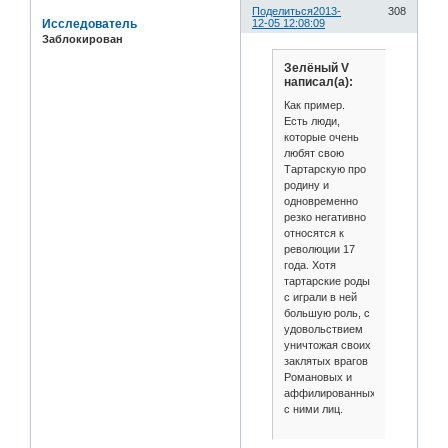
Поделиться
2013-
308
Исследователь
12-05 12:08:09
Заблокирован
Зелёный V
написал(а):
Как пример.
Есть люди,
которые очень
любят свою
Тартарскую про
родину и
одновременно
резко негативно
относятся к
революции 17
года. Хотя
тартарские роды
с играли в ней
большую роль, с
удовольствием
уничтожая своих
заклятых врагов
Романовых и
аффилированных
с ними лиц.