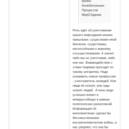
Волно-
Колебательных
Процессов
МерОЗдания.
Речь идёт об уничтожении
нашего мироздания иными.
пришлыми. существами иной
биологии. существами,
неспособными к мирному
сосуществованию. А значит
либо мы их уничтожим, либо
они нас. Взаимодействие с
этими тварями проходит по
такому алгоритму. Надо
осваивать новую профессию
- учичтожитель нелюдей. Или
люди её освоят, или гады
освоят людей. А пока люди
успешно воюют в
междоусобицах в рамках
политических разногласий.
Информация об
инопланетянах сделал бы
бессмысленными
внутричеловеческие войны, а
нас уверяют, что она бы