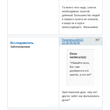
Та много чего надо, список
необходимых пунктов
длинный. Большинство людей
и первого пункта не освоили,
и ваще не в курсе
происходящего. Фальшивки.
Поделиться
2013-
307
Исследователь
12-05 00:46:50
Заблокирован
Deus
написал(а):
"Убивайте всех,
Бог сам
разберется кто
еретик, а кто нет"
.
Христианская дурь. ему нет
других забот как фильтровать
души?