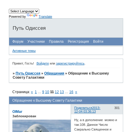
Powered by
Translate
Путь Одиссея
Форум
Участники
Правила
Регистрация
Войти
Активные темы
Привет, Гость!
Войдите
или
зарегистрируйтесь
.
»
Путь Одиссея
»
Обращения
»
Обращение к Высшему
Совету Галактики
Страница:
«
1
…
9
10
11
12
13
…
16
»
Обращение к Высшему Совету Галактики
Поделиться
2013-
301
OlMar
12-04 03:36:13
Заблокирован
Ну, а в дополнение можно и
так:108. Данное Число
Сакрально Священное и