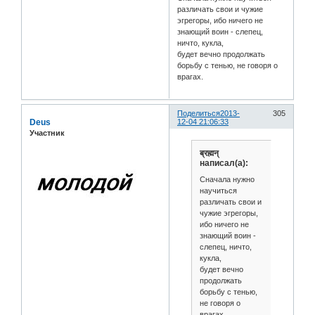
различать свои и чужие
эгрегоры, ибо ничего не
знающий воин - слепец,
ничто, кукла,
будет вечно продолжать
борьбу с тенью, не говоря о
врагах.
Поделиться
2013-
305
Deus
12-04 21:06:33
Участник
ब्रह्मन्
написал(а):
Cначала нужно
научиться
различать свои и
чужие эгрегоры,
ибо ничего не
знающий воин -
слепец, ничто,
кукла,
будет вечно
продолжать
борьбу с тенью,
не говоря о
врагах.