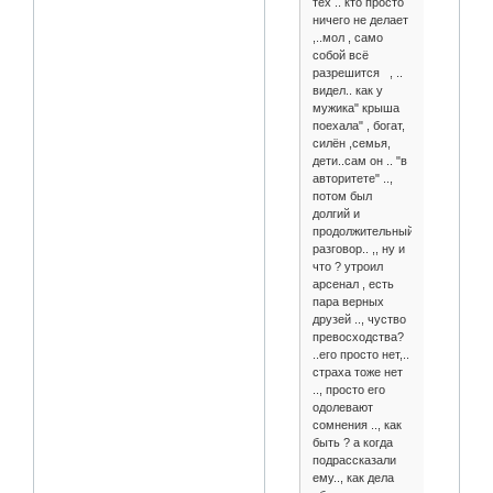
тех .. кто просто
ничего не делает
,..мол , само
собой всё
разрешится , ..
видел.. как у
мужика" крыша
поехала" , богат,
силён ,семья,
дети..сам он .. "в
авторитете" ..,
потом был
долгий и
продолжительный
разговор.. ,, ну и
что ? утроил
арсенал , есть
пара верных
друзей .., чуство
превосходства?
..его просто нет,..
страха тоже нет
.., просто его
одолевают
сомнения .., как
быть ? а когда
подрассказали
ему.., как дела