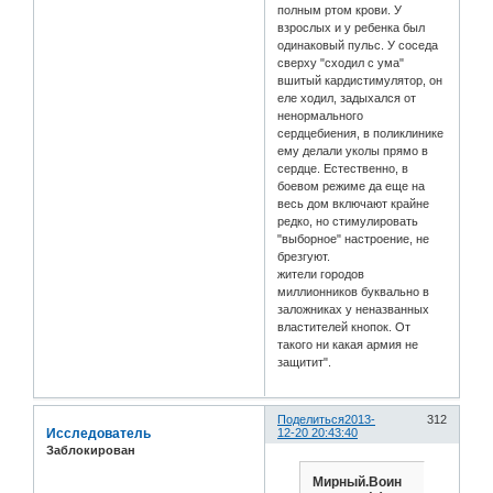
полным ртом крови. У
взрослых и у ребенка был
одинаковый пульс. У соседа
сверху "сходил с ума"
вшитый кардистимулятор, он
еле ходил, задыхался от
ненормального
сердцебиения, в поликлинике
ему делали уколы прямо в
сердце. Естественно, в
боевом режиме да еще на
весь дом включают крайне
редко, но стимулировать
"выборное" настроение, не
брезгуют.
жители городов
миллионников буквально в
заложниках у неназванных
властителей кнопок. От
такого ни какая армия не
защитит".
Поделиться
2013-
312
Исследователь
12-20 20:43:40
Заблокирован
Мирный.Воин