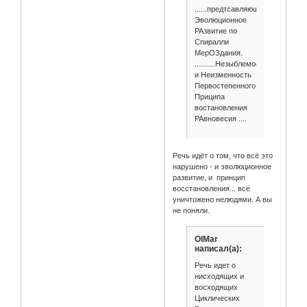
......предтсавляющее
Эволюционное
РАзвитие по
Спиралли
МерОЗдания.
..........Незыблемость
и Неизменность
Первостепенного
Приципа
востановления
РАвновесия ....
Речь идёт о том, что всё это
нарушено - и эволюционное
развитие, и принцип
восстановления... всё
уничтожено нелюдями. А вы
не поняли.
OlMar
написал(а):
Речь идет о
нисходящих и
восходящих
Циклических