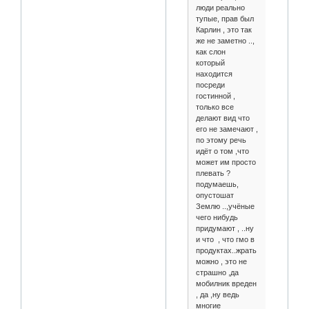
люди реально
тупые, прав был
Карлин , это так
же не заметно ..,
как слон
который
находится
посреди
гостинной ,
только все
делают вид что
его не замечают ,
по этому речь
идёт о том ,что
может им просто
плевать ?
подумаешь,
опустошат
Землю ..,учёные
чего нибудь
придумают , ..ну
и что , что гмо в
продуктах..жрать
можно , это не
страшно ,да
мобилник вреден
, да ,ну ведь
многие