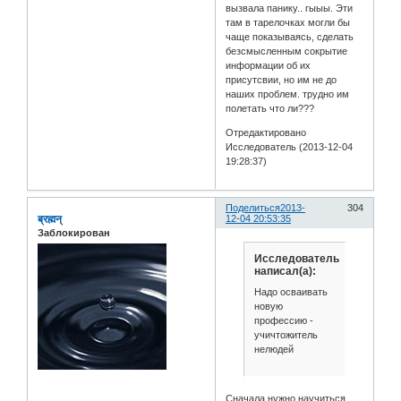
вызвала панику.. гыыы. Эти
там в тарелочках могли бы
чаще показываясь, сделать
безсмысленным сокрытие
информации об их
присутсвии, но им не до
наших проблем. трудно им
полетать что ли???
Отредактировано
Исследователь (2013-12-04
19:28:37)
Поделиться
2013-
304
ब्रह्मन्
12-04 20:53:35
Заблокирован
Исследователь
написал(а):
Надо осваивать
новую
профессию -
учичтожитель
нелюдей
Cначала нужно научиться