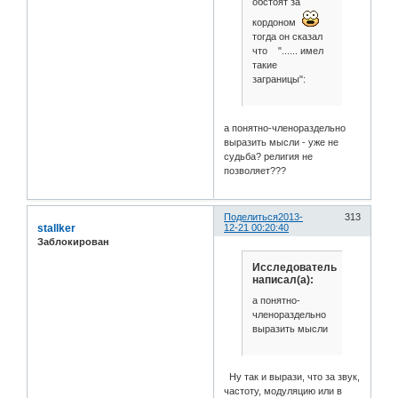
обстоят за
кордоном
тогда он сказал
что "...... имел
такие
заграницы":
а понятно-членораздельно
выразить мысли - уже не
судьба? религия не
позволяет???
Поделиться
2013-
313
stallker
12-21 00:20:40
Заблокирован
Исследователь
написал(а):
а понятно-
членораздельно
выразить мысли
Ну так и вырази, что за звук,
частоту, модуляцию или в