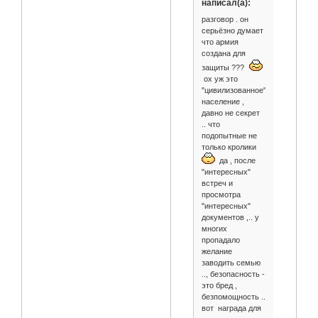
написал(а):
разговор . он
серьёзно думает
что армия
создана для
защиты ???
ох уж это
"цивилизованное"
население ,
давно не секрет
.. что
подопытные не
только кролики
да , после
"интересных"
встреч и
просмотра
"интересных"
документов ,.. у
многих
пропадало
желание
заводить семью
.., безопасность -
это бред ,
безпомощность ..
вот награда для