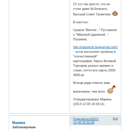
О! это так просто, что не
стоит даже беЗпокоить
Высший Совет Галактики
В-шестых:
Сравни "Витязя..." Руставели
с "Мёртвой Царевной..."
Пушкина.
http://masterok.livejournal.com/78393.ht
- чуток восполнит пробелы в
"отечественной"
картографии. Карты Великой
Тартарии разных времен и
стран, почти все карты 2000-
4000 рх
Всегда рада помочь вам,
мальчишки, чем могу.
Отредактировано Марина
(2013-12-05 18:18:11)
Поделиться
2013-
310
Марина
12-05 15:32:30
Заблокирован