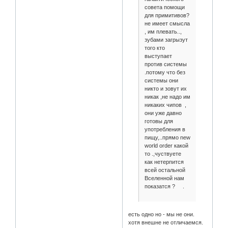
совета помощи
для примитивов?
не имеет смысла
, им плевать..,
зубами загрызут
того кто
выступает
против системы
.потому что без
системы они
никто и зовут их
никак ,не надо им
никаких чипов ,
они уже давно
готовы для
употребления в
пищу,..прямо new
world order какой
то .,чуствуете
как нетерпится
всей остальной
Вселенной нам
показатся ? .
есть одно но - мы не они.
хотя внешне не отличаемся.