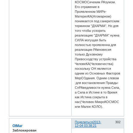
КОСМОСичеким РАзумом.
Его отражение в
Проявленном МИРе-
МатерилКА(Атомарном)
понимается под санкритским
термином "ДХАРМА". Но для
того чтобы ускорить
реализацию "ДХАРМА" нужна
СИЛА могущая быть
полностью проявленна для
реализации РАвновесия
только Духовному
Превосходству устройства
ЧеловеКА(Человечества)
поскольку ОН является
одним из Основных Факторов
МерОЗдания. Одним словом
:для востановления Правды-
СпРАведливости нужна Сила,
а Сила в Истине в то Время
как Истина сокрыта в
нас(Человек-МикроКОСМОС
или Малое КОЛО).
Поделиться
2013-
302
OlMar
12-04 03:38:21
Заблокирован