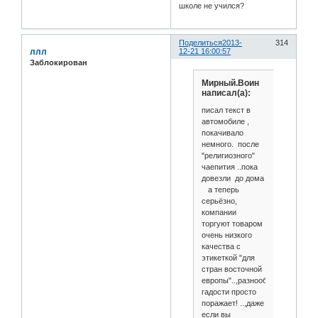
школе не учился?
Поделиться
2013-
314
ллл
12-21 16:00:57
Заблокирован
Мирный.Воин
написал(а):
писал текст в
автомобиле ,
покачивало
немного. после
"религиозного"
чаепития ..пока
довезли до дома
а теперь
серьёзно,
компании
торгуют товаром
очень низкого
качества с
этикеткой "для
стран восточной
европы"..,разнообразие
гадости просто
поражает! ..,даже
если вы