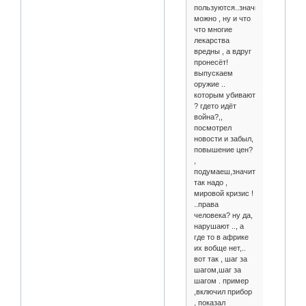
пользуются..значит
можно , ну и что
что многие
лекарства
вредны , а вдруг
пронесёт!
выпускаем
оружие ..
которым убивают
? гдето идёт
война?,,
посмотрел
новости и забыл,
повышение цен?
,
подумаеш,значит
так надо ,
мировой кризис !
..права
человека? ну да,
нарушают .., а
где то в африке
их вобще нет,..
вот так , шаг за
шагом,шаг за
шагом . пример
,включил прибор
, показал