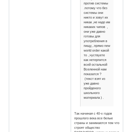
против системы
.потому что без
системы они
никто и зовут их
никак ,не надо им
никаких чипов ,
они уже давно
готовы для
употребления в
пищу,..прямо new
world order какой
то .,чуствуете
как нетерпится
всей остальной
Вселенной нам
показатся ?
(текст взят из
уже давно
пройденого
школьного
материала ) .
Так начиная с 40-х годов
прошлого века все белые
страны и занимаются тем что
строят общество