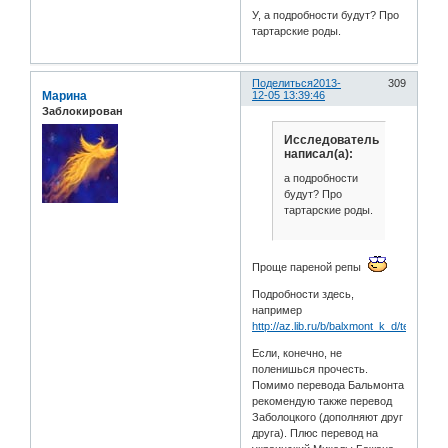
У, а подробности будут? Про
тартарские роды.
Поделиться
2013-
309
Марина
12-05 13:39:46
Заблокирован
Исследователь
написал(а):
а подробности
будут? Про
тартарские роды.
Проще пареной репы
Подробности здесь,
например
http://az.lib.ru/b/balxmont_k_d/text_049
Если, конечно, не
поленишься прочесть.
Помимо перевода Бальмонта
рекомендую также перевод
Заболоцкого (дополняют друг
друга). Плюс перевод на