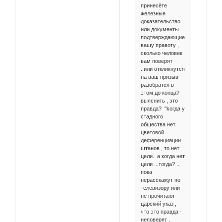
принесёте
железные
доказательство
или документы
подтверждающие
вашу правоту ,
сколько человек
вам поверят
..или откликнутся
на ваш призыв
разобратся в
этом до конца?
выяснить , это
правда? "kогда у
стадного
общества нет
цветовой
деференциации
штанов , то нет
цели.. а когда нет
цели ...тогда? ..
пока
нерасскажут по
телевизору или
не прочитают
царский указ ,
что это правда -
неповерят ,