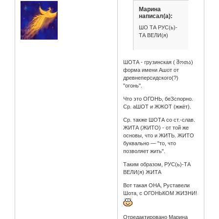
Марина
написал(а):
ШО ТА РУС(ь)-
ТА ВЕЛИ(я)
ШОТА - грузинская ( შოთა)
форма имени Ашот от
древнеперсидского(?)
"огонь".
Что это ОГОНЬ, беЗспорно.
Ср. аШОТ и ЖЖОТ (жжёт).
Ср. также ШОТА со ст.-слав.
ЖИТА (ЖИТО) - от той же
основы, что и ЖИТЬ. ЖИТО
буквально — "то, что
позволяет жить".
Таким образом, РУС(ь)-ТА
ВЕЛИ(я) ЖИТА
Вот такая ОНА, Руставели
Шота, с ОГОНЬКОМ ЖИЗНИ!
Отредактировано Марина