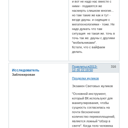
и вот не надо нас вместе с
ними - подавятся же
насмерть слишком многие...
но там такие же как и тут -
везде дауны. и сидящие с
мегатехнологиями - тоже. Не
надо думать что там
ситуация не такая же. точь в
точь так же. дауны с другими
"мобильниками".
Кстати, что с вайфаем
делать.
Поделиться
2013-
316
Исследователь
12-30 22:19:50
Заблокирован
Проделки жуликов
Экзамен Световых жуликов
"Основной инструмент,
который ВК используют для
манипулирования, чтобы
сущность согласилась на
почти бесконечное
количество перевоплощений,
является ложный "обзор в
свете". Когда тело человека