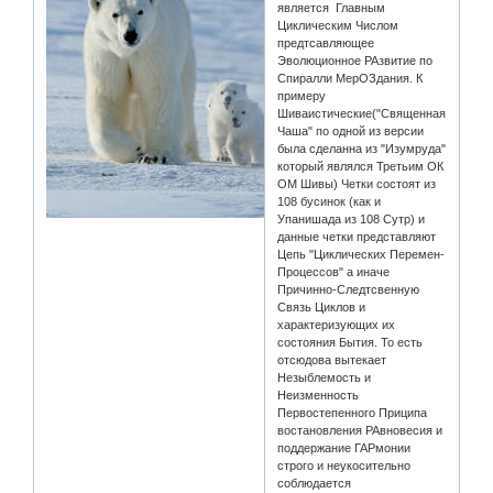
является Главным
Циклическим Числом
предтсавляющее
Эволюционное РАзвитие по
Спиралли МерОЗдания. К
примеру
Шиваистические("Священная
Чаша" по одной из версии
была сделанна из "Изумруда"
который являлся Третьим ОК
ОМ Шивы) Четки состоят из
108 бусинок (как и
Упанишада из 108 Сутр) и
данные четки представляют
Цепь "Циклических Перемен-
Процессов" а иначе
Причинно-Следтсвенную
Связь Циклов и
характеризующих их
состояния Бытия. То есть
отсюдова вытекает
Незыблемость и
Неизменность
Первостепенного Приципа
востановления РАвновесия и
поддержание ГАРмонии
строго и неукосительно
соблюдается