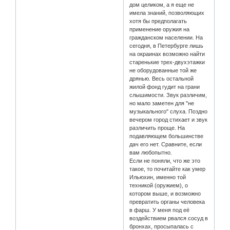
дом целиком, а я еще не
имела знаний, позволяющих
хотя бы предполагать
применение оружия на
гражданском населении. На
сегодня, в Петербурге лишь
на окраинах возможно найти
старенькие трех-двухэтажки
не оборудованные той же
дрянью. Весь остальной
жилой фонд гудит на грани
слышимости. Звук различим,
но мало заметен для "не
музыкального" слуха. Поздно
вечером город стихает и звук
различить проще. На
подавляющем большинстве
дач его нет. Сравните, если
вам любопытно.
Если не поняли, что же это
такое, то почитайте как умер
Ильюхин, именно той
техникой (оружием), о
котором выше, и возможно
превратить органы человека
в фарш. У меня под её
воздействием рвался сосуд в
бронхах, просыпалась с