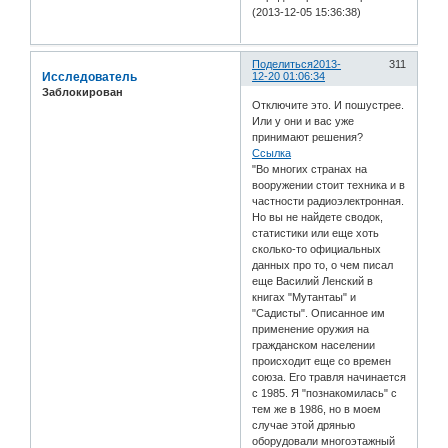
(2013-12-05 15:36:38)
Поделиться
2013-
311
Исследователь
12-20 01:06:34
Заблокирован
Отключите это. И пошустрее.
Или у они и вас уже
принимают решения?
Ссылка
"Во многих странах на
вооружении стоит техника и в
частности радиоэлектронная.
Но вы не найдете сводок,
статистики или еще хоть
сколько-то официальных
данных про то, о чем писал
еще Василий Ленский в
книгах "Мутантаы" и
"Садисты". Описанное им
применение оружия на
гражданском населении
происходит еще со времен
союза. Его травля начинается
с 1985. Я "познакомилась" с
тем же в 1986, но в моем
случае этой дрянью
оборудовали многоэтажный