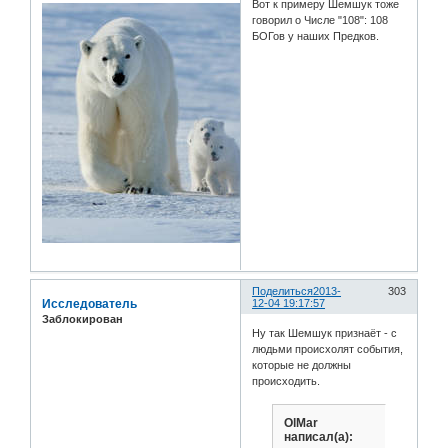
Вот к примеру Шемшук тоже
говорил о Числе "108": 108
БОГов у наших Предков.
Поделиться
2013-
303
Исследователь
12-04 19:17:57
Заблокирован
Ну так Шемшук признаёт - с
людьми происхолят события,
которые не должны
происходить.
OlMar
написал(а):