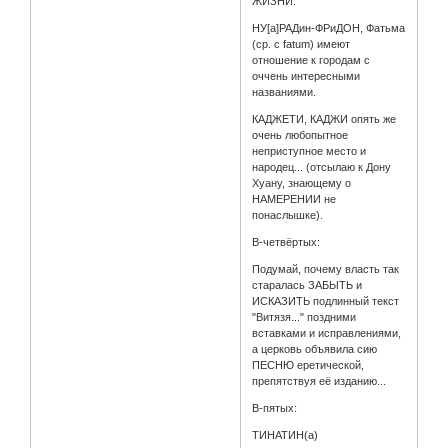
ЖИЗНИ.
НУ[а]РАДин-ФРиДОН, Фатьма
(ср. с fatum) имеют
отношение к городам с
оччень интересными
названиями.
КАДЖЕТИ, КАДЖИ опять же
очень любопытное
неприступное место и
народец... (отсылаю к Дону
Хуану, знающему о
НАМЕРЕНИИ не
понаслышке).
В-четвёртых:
Подумай, почему власть так
старалась ЗАБЫТЬ и
ИСКАЗИТЬ подлинный текст
"Витязя..." поздними
вставками и исправлениями,
а церковь объявила сию
ПЕСНЮ еретической,
препятствуя её изданию...
В-пятых:
ТИНАТИН(а)