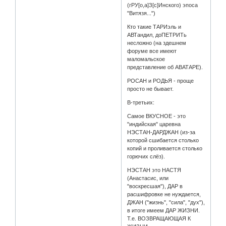
(гРУ[о,а]З[с]Инского) эпоса
"Витязя...")
Кто такие ТАРИэль и
АВТандил, доПЕТРИТь
несложно (на здешнем
форуме все имеют
маломальское
представление об АВАТАРЕ).
РОСАН и РОДЬЯ - проще
просто не бывает.
В-третьих:
Самое ВКУСНОЕ - это
"индийская" царевна
НЭСТАН-ДАРДЖАН (из-за
которой сшибается столько
копий и проливается столько
горючих слёз).
НЭСТАН это НАСТЯ
(Анастасис, или
"воскресшая"), ДАР в
расшифровке не нуждается,
ДЖАН ("жизнь", "сила", "дух"),
в итоге имеем ДАР ЖИЗНИ.
Т.е. ВОЗВРАЩАЮЩАЯ К