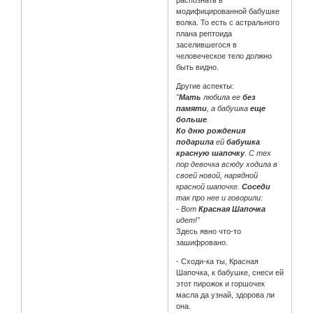
распознать в
модифицированной бабушке
волка. То есть с астрального
плана рептоида
заселившегося в
человеческое тело должно
быть видно.
Другие аспекты:
"
Мать
любила ее
без
памяти
, а бабушка
еще
больше
.
Ко дню рождения
подарила
ей
бабушка
красную шапочку
. С тех
пор девочка всюду ходила в
своей новой, нарядной
красной шапочке.
Соседи
так про нее и говорили:
- Вот
Красная Шапочка
идет!"
Здесь явно что-то
зашифровано.
- Сходи-ка ты, Красная
Шапочка, к бабушке, снеси ей
этот пирожок и горшочек
масла да узнай, здорова ли
она.