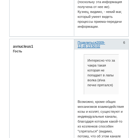
(поскольку эта информация
получена от нее же).
Кузнец, видимо, - некий маг,
который умеет видеть
процессы приема-передачи
информации.
Поделиться
2009-
6
avnucleus1
12-28 13:50:02
Гость
Интересно что за
чакра такая
которая не
попадает в лапы
волка (в\на
печке прятался)
Возможно, кроме общих
механизмов взаимодействия
козы и козлят, существуют и
индивидуальные каналы,
благодаря которым какой-то
из козленков способен
"спрятаться" (видимо,
потому, что об этом канале