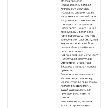
Молока принесла.
Полны копытцы водицы!
Козлята ему отвечают:
- Слышим, слышим - да не
матушкин это голосок! Наша
матушка поет тонюсеньким
голосом и не так причитает.
Волку делать нечего. Пошел
он в кузницу и велел себе
горло перековать, чтоб петь
тонюсеньким голосом. Кузнец
ему горло перековал. Волк
опять побежал к избушке и
спрятался за куст.
Вот приходит коза и стучится:
- Козлятушки, ребятушки!
Отопритеся, отворитеся!
Ваша мать пришла - молока
принесла;
Бежит молоко по вымечку,
Из вымечка по копытечку,
Из копытечка во сыру землю!
Козлята впустили мать и
давай рассказывать, как
приходил волк, хотел их
съесть.
Коза накормила, напоила
козлят и строго-настрого