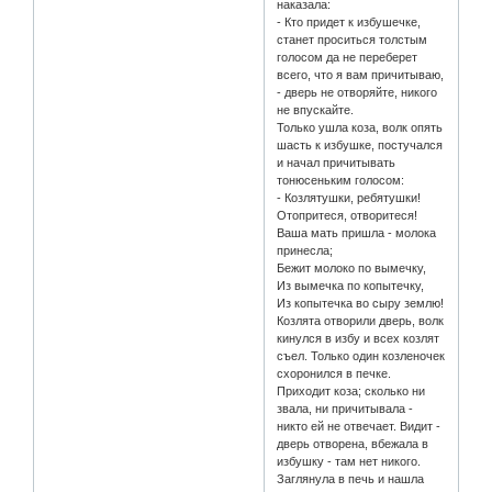
наказала:
- Кто придет к избушечке,
станет проситься толстым
голосом да не переберет
всего, что я вам причитываю,
- дверь не отворяйте, никого
не впускайте.
Только ушла коза, волк опять
шасть к избушке, постучался
и начал причитывать
тонюсеньким голосом:
- Козлятушки, ребятушки!
Отопритеся, отворитеся!
Ваша мать пришла - молока
принесла;
Бежит молоко по вымечку,
Из вымечка по копытечку,
Из копытечка во сыру землю!
Козлята отворили дверь, волк
кинулся в избу и всех козлят
съел. Только один козленочек
схоронился в печке.
Приходит коза; сколько ни
звала, ни причитывала -
никто ей не отвечает. Видит -
дверь отворена, вбежала в
избушку - там нет никого.
Заглянула в печь и нашла