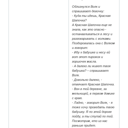
Облизнулся Волк и
спрашивает девочку:
- Куда ты идешь, Красная
Шапочка?
А Красная Шапочка еще не
знала, как это опасно -
останавливаться в лесу и
разговаривать с волками.
Поздоровалась она с Волком
и говорит:
- Иду к бабушке и несу ей
вот этот пирожок и
горшочек масла.
- А далеко ли живет твоя
бабушка? – спрашивает
Волк.
- Довольно далеко, -
отвечает Красная Шапочка.
- Вон в той деревне, за
мельницей, в первом домике
с краю.
- Ладно, - говорит Волк, - я
тоже хочу проведать твою
бабушку. Я по этой дороге
пойду, а ты ступай по той.
Посмотрим, кто из нас
раньше придет.