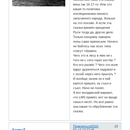
века так 16-17-го. Или это
какая-то политика
изоляционизма некоего
запуганного народа, больше
на это похоже. А если эта
сказка времён крещения
Руси тогда да, другое дело.
Только концовку наверно
попы сами приписали. Ничего
не бойтесь нас всех типа
спасут сёравно.
Чего это в лесу в яме ни с
того ни с сего горит костёр ?
Кто его разжёг ? Чего это волк
вдруг дурачиться надумал и
с козой через него прыгать ?
И вообще зачем он к ней
каится пришёл, ну съел и
съел. Ничо не понял.
А вот молдавский вариант,
что LMS привёл, вот он вроде
смысл несёт. Но всё равно
она какая-то обрубленная эта
сказка.
Поделиться
2010-
13
SarmaT
01-14 13:22:46