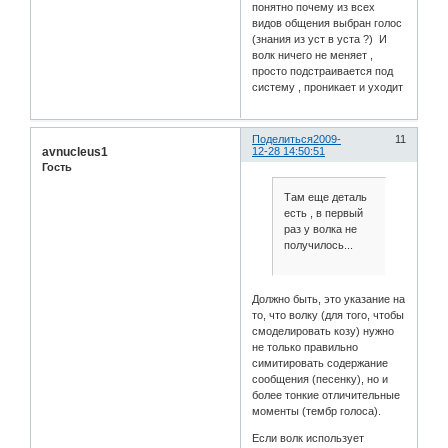
понятно почему из всех
видов общения выбран голос
(знания из уст в уста ?) И
волк ничего не меняет ,
просто подстраивается под
систему , проникает и уходит
Поделиться
2009-
11
avnucleus1
12-28 14:50:51
Гость
Там еще деталь
есть , в первый
раз у волка не
получилось...
Должно быть, это указание на
то, что волку (для того, чтобы
смоделировать козу) нужно
не только правильно
симитировать содержание
сообщения (песенку), но и
более тонкие отличительные
моменты (тембр голоса).
Если волк использует