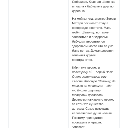
Собралась Красная Шапочка
и пошла к бабушке в другую
деревню.
На мой взгляд, эгрегор Земли
Матери посылает атму в
новорожденное тело. Мать
любит Шапочку, но также
заботиться и о здоровье
бабушки. вероятно, со
здоровьем могло что-то уже
быть не так. Другая деревня
означает другое
пространство.
Идет она лесом, а
навстречу ей – серый Волк.
Очень захотелось ему
съесть Красную Шапочку, да
только он не посмел – где-
то близко стучали
топорами дровосеки.
Дровосеки связаны с лесом,
то есть это существа
астрала. Сразу пожирать
человеческие души нельзя.
Поэтому приходится
проводить операцию
"Аватар".