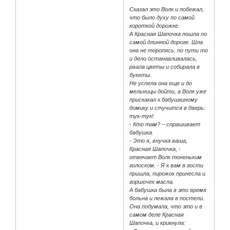
Сказал это Волк и побежал,
что было духу по самой
короткой дорожке.
А Красная Шапочка пошла по
самой длинной дороге. Шла
она не торопясь, по пути то
и дело останавливалась,
рвала цветы и собирала в
букеты.
Не успела она еще и до
мельницы дойти, а Волк уже
прискакал к бабушкиному
домику и стучится в дверь:
тук-тук!
- Кто там? – спрашивает
бабушка.
- Это я, внучка ваша,
Красная Шапочка, -
отвечает Волк тоненьким
голоском. - Я к вам в гости
пришла, пирожок принесла и
горшочек масла.
А бабушка была в это время
больна и лежала в постели.
Она подумала, что это и в
самом деле Красная
Шапочка, и крикнула: