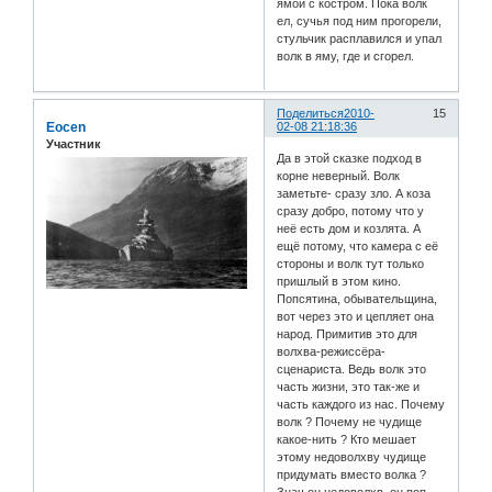
ямой с костром. Пока волк
ел, сучья под ним прогорели,
стульчик расплавился и упал
волк в яму, где и сгорел.
Поделиться
2010-
15
Eocen
02-08 21:18:36
Участник
Да в этой сказке подход в
корне неверный. Волк
заметьте- сразу зло. А коза
сразу добро, потому что у
неё есть дом и козлята. А
ещё потому, что камера с её
стороны и волк тут только
пришлый в этом кино.
Попсятина, обывательщина,
вот через это и цепляет она
народ. Примитив это для
волхва-режиссёра-
сценариста. Ведь волк это
часть жизни, это так-же и
часть каждого из нас. Почему
волк ? Почему не чудище
какое-нить ? Кто мешает
этому недоволхву чудище
придумать вместо волка ?