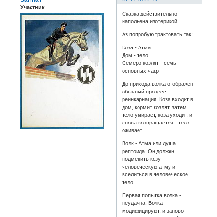
Участник
Сказка действительно
наполнена изотерикой.
Аз попробую трактовать так:
Коза - Атма
Дом - тело
Семеро козлят - семь
основных чакр
До прихода волка отображен
обычный процесс
реинкарнации. Коза входит в
дом, кормит козлят, затем
тело умирает, коза уходит, и
снова возвращается - тело
оживает.
Волк - Атма или душа
рептоида. Он должен
подменить козу-
человеческую атму и
вселиться в человеческое
тело.
Первая попытка волка -
неудачна. Волка
модифицируют, и заново