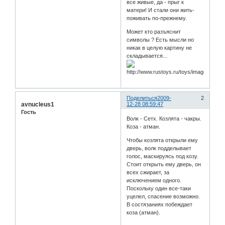
все живые, да - прыг к
матери! И стали они жить-
поживать по-прежнему.
Может кто разъяснит
символы ? Есть мысли но
никак в целую картину не
складывается...
Поделиться
2009-
2
avnucleus1
12-28 08:59:47
Гость
Волк - Сетх. Козлята - чакры.
Коза - атман.
Чтобы козлята открыли ему
дверь, волк подделывает
голос, маскируясь под козу.
Стоит открыть ему дверь, он
всех сжирает, за
исключением одного.
Поскольку один все-таки
уцелел, спасение возможно.
В состязаниях побеждает
коза (атман).