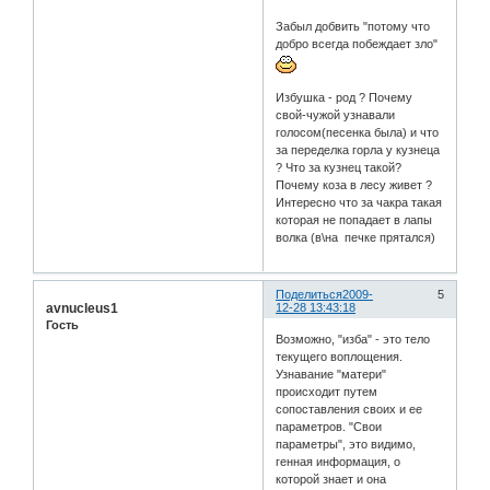
Забыл добвить "потому что
добро всегда побеждает зло"
Избушка - род ? Почему
свой-чужой узнавали
голосом(песенка была) и что
за переделка горла у кузнеца
? Что за кузнец такой?
Почему коза в лесу живет ?
Интересно что за чакра такая
которая не попадает в лапы
волка (в\на печке прятался)
Поделиться
2009-
5
avnucleus1
12-28 13:43:18
Гость
Возможно, "изба" - это тело
текущего воплощения.
Узнавание "матери"
происходит путем
сопоставления своих и ее
параметров. "Свои
параметры", это видимо,
генная информация, о
которой знает и она