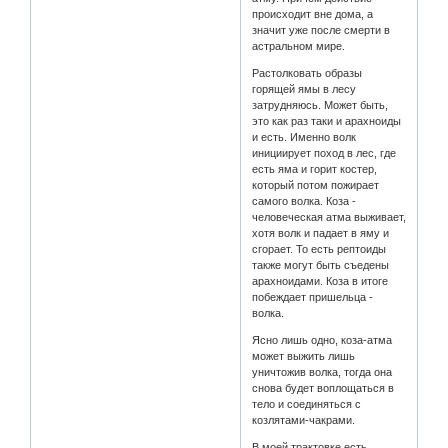
происходит вне дома, а
значит уже после смерти в
астральном мире.
Растолковать образы
горящей ямы в лесу
затрудняюсь. Может быть,
это как раз таки и арахноиды
и есть. Именно волк
инициирует поход в лес, где
есть яма и горит костер,
который потом пожирает
самого волка. Коза -
человеческая атма выживает,
хотя волк и падает в яму и
сгорает. То есть рептоиды
также могут быть съедены
арахноидами. Коза в итоге
побеждает пришельца -
волка.
Ясно лишь одно, коза-атма
может выжить лишь
уничтожив волка, тогда она
снова будет воплощаться в
тело и соединяться с
козлятами-чакрами.
В моей трактовке есть