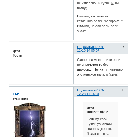
не известно ни кузнецу, ни
волку).
Видимо, какой-то из
козленков более "осторожен".
Видимо, не обо всем волк
знает.
Поделиться
2009-
7
qwe
12-28 14:05:37
Гость
Скорее не может , или если
не спрячется то без
шансов... Печка тут наверно
это женское начало (сила)
Поделиться
2009-
8
LMS
12-28 14:15:31
Участник
qwe
написал(а):
Почему свой-
чужой узнавали
голосом(песенка
была) и что за