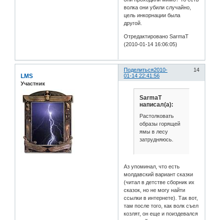
волка они убили случайно,
цель инкорнации была
другой.
Отредактировано SarmaT
(2010-01-14 16:06:05)
Поделиться
2010-
14
LMS
01-14 22:41:56
Участник
SarmaT
написал(а):
Растолковать
образы горящей
ямы в лесу
затрудняюсь.
Аз упоминал, что есть
молдавский вариант сказки
(читал в детстве сборник их
сказок, но не могу найти
ссылки в интернете). Так вот,
там после того, как волк съел
козлят, он еще и поиздевался