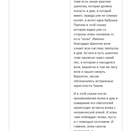
тоже есть некая красная
шапочка, которая должна
попасть в дом, в которой
живет, правда уже не семеро
козлят, а всего одна бабушка.
Причем в этой сказке
история видна уже со
стороны атмы человека то
есть "козы". Именно
благодаря Шапочке волк
узнает всю систему пропуска
в дом. Кстати и путь шапочки
тоже пролегал через некий
лес, в котором и находился
волк, вероятно в том же лесу
волк и нашел смерть.
Вероятно, лесом
обозначались астральные
окрестности Земли.
И в этой сказке после
проникновения волка в дом и
пожирания его обитателей
происходит встреча волка с
человеческой атмой. И атма
таки побеждает волка, пусть
и с помощью охотников. И
главное, атма смогла