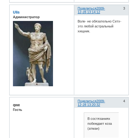
Поделиться
2009-
3
Ulis
12-28 13:14:12
Администратор
Волк- не обязательно Сетх-
это любой астральный
хищник.
Поделиться
2009-
4
qwe
12-28 13:20:32
Гость
В состязаниях
побеждает коза
(атман)