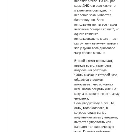
вселяют в тело. На сей раз
коды ДНК или еще какие-то
механизмы совпадают и
вселение заканчивается
благополучно. Волк
использует почти все чакры
человека- "сжирая козлят", но
одного козленка
использовать не может, так
как он ему не нужен, потому
что у души-тела динозавра
чакр просто меньше.
Второй сюжет описывает,
прежде всего, саму цель
подселения рептоида.
Часть сказки, в которой коза
общается с волком
показывает, что основная
цель волка пожрать именно
козу, а не козлят, то есть атму
человека.
Волк уводит козу в лес. То
есть, тело человека, в
котором сидит волк с
подчиненными ему чакрами,
пытается управлять или
направлять человеческую
атму. Причем действие