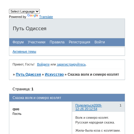
Powered by
Translate
Путь Одиссея
Форум
Участники
Правила
Регистрация
Войти
Активные темы
Привет, Гость!
Войдите
или
зарегистрируйтесь
.
»
Путь Одиссея
»
Искусство
»
Сказка волк и семеро козлят
Страница:
1
Сказка волк и семеро козлят
Поделиться
2009-
1
qwe
12-26 20:12:54
Гость
Волк и семеро козлят.
Русская народная сказка.
Жила-была коза с козлятами.