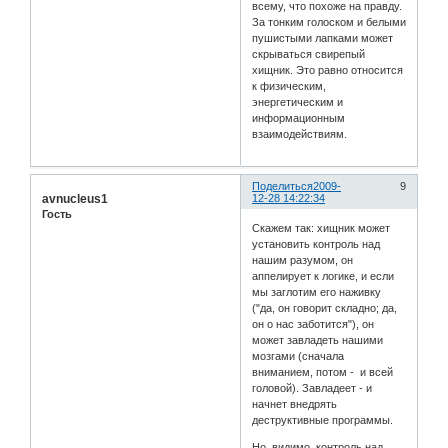
всему, что похоже на правду.
За тонким голоском и белыми
пушистыми лапками может
скрываться свирепый
хищник. Это равно относится
к физическим,
энергетическим и
информационным
взаимодействиям.
Поделиться
2009-
9
avnucleus1
12-28 14:22:34
Гость
Скажем так: хищник может
установить контроль над
нашим разумом, он
аппелирует к логике, и если
мы заглотим его наживку
("да, он говорит складно; да,
он о нас заботится"), он
может завладеть нашими
мозгами (сначала
вниманием, потом - и всей
головой). Завладеет - и
начнет внедрять
деструктивные программы.
Но, видимо, контроль над