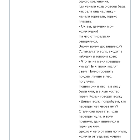
одного козленочка.
Как узнала коза о своей беде,
как села она на лавку -
начала горевать, горько
плакать:
- Ох вы, детушки мои,
козлятушки!
На что отпиралися-
отворялися,
Злому волку доставалися?
Услыхал это волк, входит в
избушку и говорит козе:
- Что ты на меня грешишь,
кума? Не я твоих козлят
съел. Полно горевать,
пойдем лучше в лес,
погуляем.
Пошли они в лес, а в лесу
была яма, а в яме костер
горел. Коза и говорит волку:
- Давай, волк, попробуем, кто
перепрыгнет через яму?
Стали они прыгать. Коза
перепрыгнула, а волк
прыгнул, да и ввалился в
горячую яму.
Брюхо у него от огня лопнуло,
козлята оттуда выскочили,