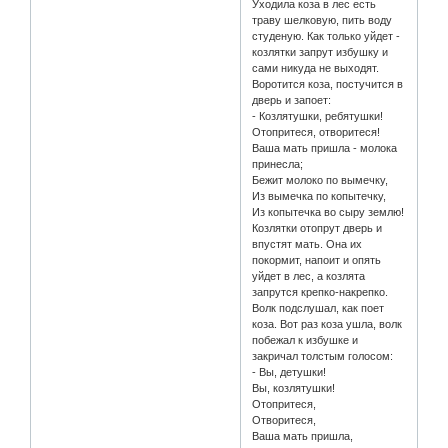
Уходила коза в лес есть
траву шелковую, пить воду
студеную. Как только уйдет -
козлятки запрут избушку и
сами никуда не выходят.
Воротится коза, постучится в
дверь и запоет:
- Козлятушки, ребятушки!
Отопритеся, отворитеся!
Ваша мать пришла - молока
принесла;
Бежит молоко по вымечку,
Из вымечка по копытечку,
Из копытечка во сыру землю!
Козлятки отопрут дверь и
впустят мать. Она их
покормит, напоит и опять
уйдет в лес, а козлята
запрутся крепко-накрепко.
Волк подслушал, как поет
коза. Вот раз коза ушла, волк
побежал к избушке и
закричал толстым голосом:
- Вы, детушки!
Вы, козлятушки!
Отопритеся,
Отворитеся,
Ваша мать пришла,