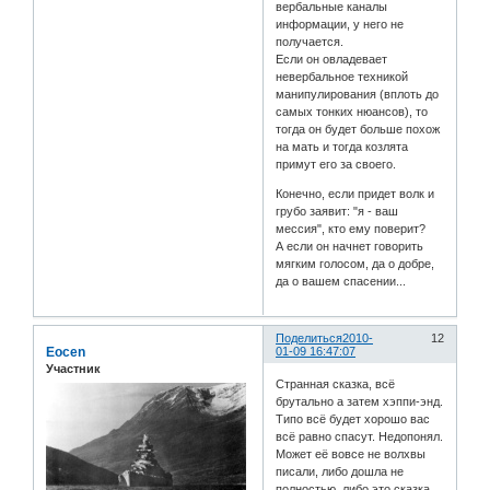
вербальные каналы
информации, у него не
получается.
Если он овладевает
невербальное техникой
манипулирования (вплоть до
самых тонких нюансов), то
тогда он будет больше похож
на мать и тогда козлята
примут его за своего.
Конечно, если придет волк и
грубо заявит: "я - ваш
мессия", кто ему поверит?
А если он начнет говорить
мягким голосом, да о добре,
да о вашем спасении...
Поделиться
2010-
12
Eocen
01-09 16:47:07
Участник
Странная сказка, всё
брутально а затем хэппи-энд.
Типо всё будет хорошо вас
всё равно спасут. Недопонял.
Может её вовсе не волхвы
писали, либо дошла не
полностью, либо это сказка