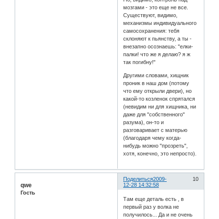
мозгами - это еще не все.
Существуют, видимо,
механизмы индивидуального
самосохранения: тебя
склоняют к пьянству, а ты -
внезапно осознаешь: "елки-
палки! что же я делаю? я ж
так погибну!"
Другими словами, хищник
проник в наш дом (потому
что ему открыли двери), но
какой-то козленок спрятался
(невидим ни для хищника, ни
даже для "собственного"
разума), он-то и
разговаривает с матерью
(благодаря чему когда-
нибудь можно "прозреть",
хотя, конечно, это непросто).
Поделиться
2009-
10
qwe
12-28 14:32:58
Гость
Там еще деталь есть , в
первый раз у волка не
получилось... Да и не очень