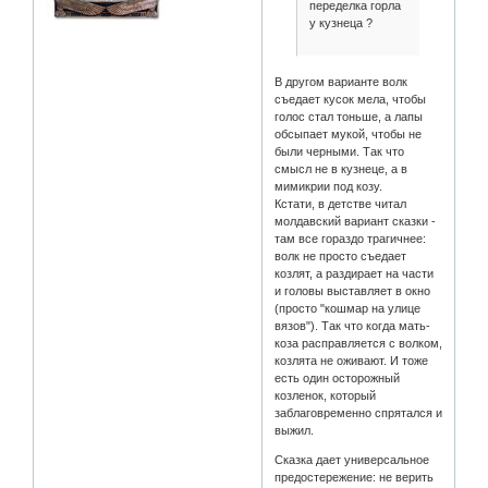
переделка горла
у кузнеца ?
В другом варианте волк
съедает кусок мела, чтобы
голос стал тоньше, а лапы
обсыпает мукой, чтобы не
были черными. Так что
смысл не в кузнеце, а в
мимикрии под козу.
Кстати, в детстве читал
молдавский вариант сказки -
там все гораздо трагичнее:
волк не просто съедает
козлят, а раздирает на части
и головы выставляет в окно
(просто "кошмар на улице
вязов"). Так что когда мать-
коза расправляется с волком,
козлята не оживают. И тоже
есть один осторожный
козленок, который
заблаговременно спрятался и
выжил.
Сказка дает универсальное
предостережение: не верить