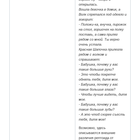
открылась.
Вошла девочка в домик, а
Волк спрятался под одеяло и
говорит:
- Положи-ка, внучка, пирожок
на стол, горшочек на полку
поставь, а сама приляг
рядом со мной. Ты верно
очень устала.
Красная Шапочка прилегла
рядом с волком и
спрашивает:
- Бабушка, почему у вас
такие большие руки?
- Это чтобы покрепче
обнять тебя, дитя мое.
- Бабушка, почему у вас
такие большие глаза?
- Чтобы лучше видеть, дитя
мое.
- Бабушка, почему у вас
такие большие зубы?
- А это чтоб скорее съесть
тебя, дитя мое!
Возможно, здесь
описываются внешние
различия рептоида от