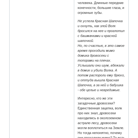
человека. Длинные передние
конечности, большие глаза, и
огромные зубы.
Не успела Красная Шапочка
и охнуть, как злой Волк
бросился на нее и проглотил
с башмачками и красной
шапочкой.
Но, по счастью, в это самое
время проходили мимо
домика дровосеки с
топорами на плечах.
Услышали они шум, вбежали
в домик и убили Волка. А
потом распороли ему брюхо,
и оттуда вышла Красная
Шапочка, а за ней и бабушка
- обе целые и невредимые.
Интересно, кто же эти
загадочные дровосеки?
Единственная зацепка, волк
про них знал, дровосеки
находились в околоземном
астрале-лесу, дровосеки
могли воплотиться на Земле.
Но тогда непонятно, почему
они проходили мимо? То есть