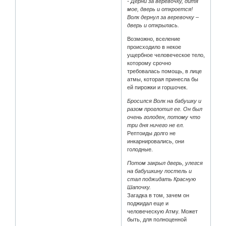
- Дерни за веревочку, дитя
мое, дверь и откроется!
Волк дернул за веревочку –
дверь и открылась.
Возможно, вселение
происходило в некое
ущербное человеческое тело,
которому срочно
требовалась помощь, в лице
атмы, которая принесла бы
ей пирожки и горшочек.
Бросился Волк на бабушку и
разом проглотил ее. Он был
очень голоден, потому что
три дня ничего не ел.
Рептоиды долго не
инкарнировались, они
голодные.
Потом закрыл дверь, улегся
на бабушкину постель и
стал поджидать Красную
Шапочку.
Загадка в том, зачем он
поджидал еще и
человеческую Атму. Может
быть, для полноценной