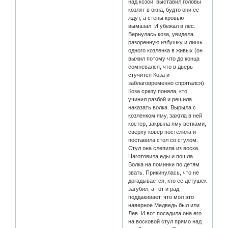
над козой: выставил головы
козлят в окна, будто они ее
ждут, а стены кровью
вымазал. И убежал в лес.
Вернулась коза, увидела
разоренную избушку и лишь
одного козленка в живых (он
выжил потому что до конца
сомневался, что в дверь
стучится Коза и
заблаговременно спрятался).
Коза сразу поняла, кто
учинил разбой и решила
наказать волка. Вырыла с
козленком яму, зажгла в ней
костер, закрыла яму ветками,
сверху ковер постелила и
поставила стол со стулом.
Стул она слепила из воска.
Наготовила еды и пошла
Волка на поминки по детям
звать. Прикинулась, что не
догадывается, кто ее детушек
загубил, а тот и рад,
поддакивает, что мол это
наверное Медведь был или
Лев. И вот посадила она его
на восковой стул прямо над