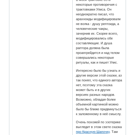
некоторые противоречия с
трактовками Улиса. Он
неоднократно писал, что
арахноиды модифицировали
не волка - душу рептоида, а
человеческие чакры,
зачернив их. Скорее всего,
модифицировались обе
составляющие. И душа
раптора должна была
проапгрейдится и над телом
совершались некоторые
ритуалы, как и пишет Улис.
Интересно было бы узнать и
другие версии этой сказки, аз
так понял, что единого автора
нет, поэтому эта сказка
может быть и в других
версиях разных народов.
Возможно, обладая более
объемной картинкой можно
было бы ближе придвинуться
к заложенному в неё смыслу.
Очень похожей по эзотерике
выглядит в этом свете сказка
про Красную Шапочку
. Там