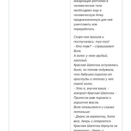
инкарнации рептилии в
человеческое тело
необходимо еще и
человеческую Атму
предназначенную для неё
уничтожить или
переработать.
Скоро она пришла и
постучалась: тук-тук!
- Кто там? – спрашивает
Волк.
А голос у него грубый,
хриплый.
Красная Шапочка испугалась
было, но потом подумала,
что бабушка охрипла от
простуды и оттого у нее
такой голос.
- Это я, внучка ваша, -
говорит Красная Шапочка. -
Принесла вам пирожок и
горшочек масла.
Волк откашлялся и сказал
потоньше:
- Дерни за веревочку, дитя
мое, дверь и откроется.
Красная Шапочка дернула за
веревочку - дверь и