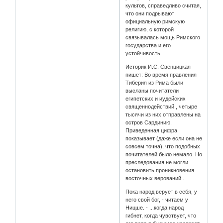
культов, справедливо считая,
что они подрывают
официальную римскую
религию, с которой
связывалась мощь Римского
государства и его
устойчивость.
Историк И.С. Свенцицкая
пишет: Во время правления
Тиберия из Рима были
высланы почитатели
египетских и иудейских
священнодействий , четыре
тысячи из них отправлены на
остров Сардинию.
Приведенная цифра
показывает (даже если она не
совсем точна), что подобных
почитателей было немало. Но
преследования не могли
остановить проникновения
восточных верований .
Пока народ верует в себя, у
него свой бог, - читаем у
Ницше. - ...когда народ
гибнет, когда чувствует, что