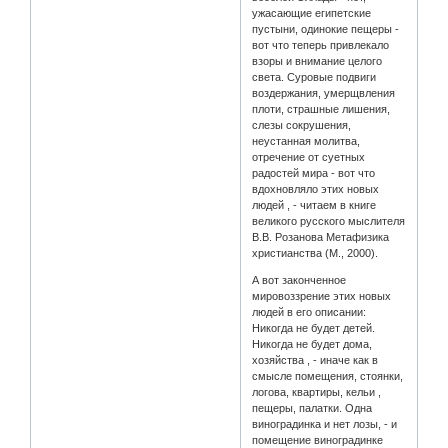
ужасающие египетские
пустыни, одинокие пещеры -
вот что теперь привлекало
взоры и внимание целого
света. Суровые подвиги
воздержания, умерщвления
плоти, страшные лишения,
слезы сокрушения,
неустанная молитва,
отречение от суетных
радостей мира - вот что
вдохновляло этих новых
людей , - читаем в книге
великого русского мыслителя
В.В. Розанова Метафизика
христианства (М., 2000).
А вот законченное
мировоззрение этих новых
людей в его описании:
Никогда не будет детей.
Никогда не будет дома,
хозяйства , - иначе как в
смысле помещения, стоянки,
логова, квартиры, кельи ,
пещеры, палатки. Одна
виноградинка и нет лозы, - и
помещение виноградинке