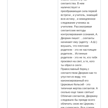
сектантства. В нем
наличествует и
преображающая сила первой
встречи , и учитель, знающий
всю истину , и немедленное
следование ученика за
учителем. Рассматривая
сектантские методы
контролирования сознания, А.
Дворкин пишет: ...сектанты
начинают ему (адепту - А.Ш.)
внушать, что плотские
родители - это не настоящие
родители... Истинные
родители - это не те, кто тебя
произвел на свет, а те, кого
ты обрел в секте .
Православный борец с
сектантством Дворкин как-то
упустил из виду, что
канонизированный его
Церковью Кельсий - это
типичная жертва сектантов. А
сколько еще таких святых!
Обличая сектантов, Дворкину
следовало бы прежде всего
обличить свою же Церковь -
как суперсекту. Все старое