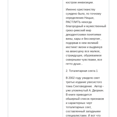
костром инквизиции.
Именно христианству
суждено было, по точному
определению Ницше,
РАСТЛИТЬ некогда
благородный и мужественный
греко-римский мир
декадентскими понятиями
вины, кары и бессмертия ,
подорвав в нем великий
инстинкт жизни и выдвинув
на авансцену все жалкое,
страждущее, обуреваемое
скверными чувствами, все
гетто души...
2. Тоталитарная секта 1
В 2002 году увидело свет
третье издание увесистого
тома Сектоведение . Автор -
уже упомянутый А. Дворкин.
В книге приводится
обширный список признаков
и характерных черт
тоталитарных сект,
составленный западными
специалистами. И вот что