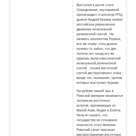
Выступая в русле этого
Определения, неутомимый
пропагандист и агитатор РПЦ
дьякон Андрей Кураев назвал
российское рериховское
движение нелегальной
религиозной сектой . Не
являясь апологетом Рериха,
все же скажу: отец дьякон
почему-то забыл, что две
тысячи лет назад его же
Церковь была классической
нелегальной религиозной
сектой , точнее восточной
сектой деструктивного толка -
вроде тех, нынешних, против
которых выступает Кураев.
На рубеже нашей эры в
Римской империи начинается
экспансия восточных
культов, проникающих из
Малой Азии, Иудеи и Египта.
Нельзя сказать, что
государство не сознавало
опасности этого явления.
Римский сенат пресекал
распространение восточных