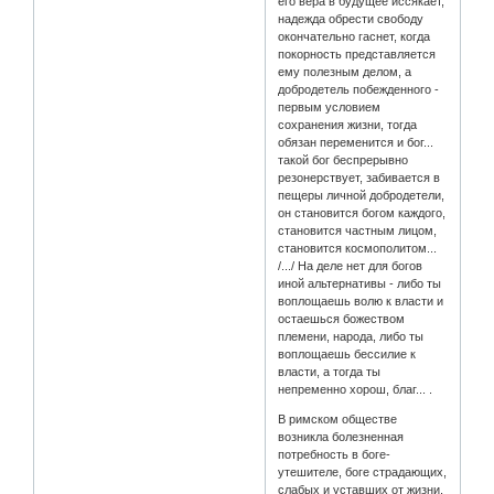
его вера в будущее иссякает,
надежда обрести свободу
окончательно гаснет, когда
покорность представляется
ему полезным делом, а
добродетель побежденного -
первым условием
сохранения жизни, тогда
обязан переменится и бог...
такой бог беспрерывно
резонерствует, забивается в
пещеры личной добродетели,
он становится богом каждого,
становится частным лицом,
становится космополитом...
/.../ На деле нет для богов
иной альтернативы - либо ты
воплощаешь волю к власти и
остаешься божеством
племени, народа, либо ты
воплощаешь бессилие к
власти, а тогда ты
непременно хорош, благ... .
В римском обществе
возникла болезненная
потребность в боге-
утешителе, боге страдающих,
слабых и уставших от жизни,