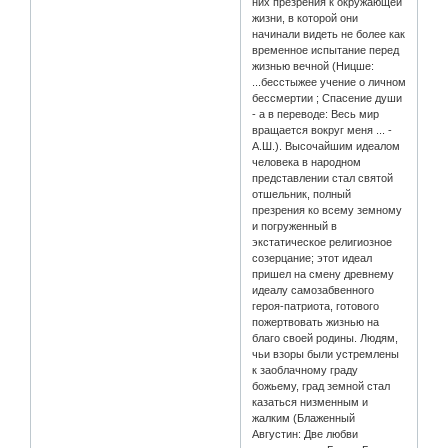
них презрения к окружающей
жизни, в которой они
начинали видеть не более как
временное испытание перед
жизнью вечной (Ницше:
...бесстыжее учение о личном
бессмертии ; Спасение души
- а в переводе: Весь мир
вращается вокруг меня ... -
А.Ш.). Высочайшим идеалом
человека в народном
представлении стал святой
отшельник, полный
презрения ко всему земному
и погруженный в
экстатическое религиозное
созерцание; этот идеал
пришел на смену древнему
идеалу самозабвенного
героя-патриота, готового
пожертвовать жизнью на
благо своей родины. Людям,
чьи взоры были устремлены
к заоблачному граду
божьему, град земной стал
казаться низменным и
жалким (Блаженный
Августин: Две любви