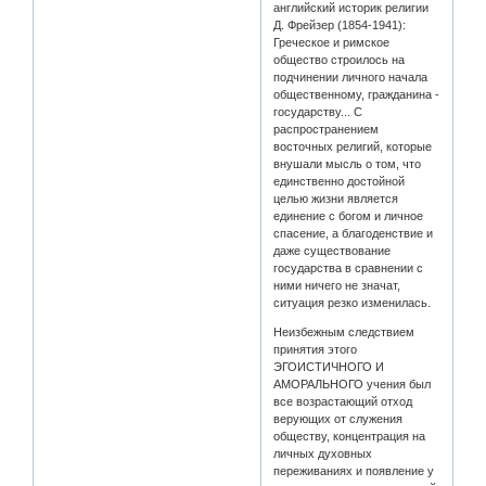
английский историк религии
Д. Фрейзер (1854-1941):
Греческое и римское
общество строилось на
подчинении личного начала
общественному, гражданина -
государству... С
распространением
восточных религий, которые
внушали мысль о том, что
единственно достойной
целью жизни является
единение с богом и личное
спасение, а благоденствие и
даже существование
государства в сравнении с
ними ничего не значат,
ситуация резко изменилась.
Неизбежным следствием
принятия этого
ЭГОИСТИЧНОГО И
АМОРАЛЬНОГО учения был
все возрастающий отход
верующих от служения
обществу, концентрация на
личных духовных
переживаниях и появление у