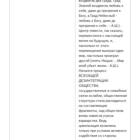
воздвигли два Града. Град
Земной воздвигла любовь к
себе, даже до презрения к
Богу, а Град Небесный -
любовь к Богу, даже до
презрения к себе . - А.Ш.).
Центр тяжести, так сказать,
переместился с настоящей
жизни на будущую, и,
насколько от этого
перемещения выиграл один
мир, настолько проиграл
другой (опять Ницше: ...Мир
иной убьет жизнь - А.Ш.).
Начался процесс
ВСЕОБЩЕЙ
ДЕЗИНТЕГРАЦИИ
ОБЩЕСТВА:
государственные и семейные
связи ослабли, общественная
структура стала распадаться
на составляющие
фрагменты, над обществом
вновь нависла угроза
варварства. Ведь
цивилизация возможна
только при условии активного
содействия со стороны