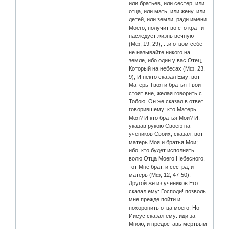
или братьев, или сестер, или
отца, или мать, или жену, или
детей, или земли, ради имени
Моего, получит во сто крат и
наследует жизнь вечную
(Мф, 19, 29); ...и отцом себе
не называйте никого на
земле, ибо один у вас Отец,
Который на небесах (Мф, 23,
9); И некто сказал Ему: вот
Матерь Твоя и братья Твои
стоят вне, желая говорить с
Тобою. Он же сказал в ответ
говорившему: кто Матерь
Моя? И кто братья Мои? И,
указав рукою Своею на
учеников Своих, сказал: вот
матерь Моя и братья Мои;
ибо, кто будет исполнять
волю Отца Моего Небесного,
тот Мне брат, и сестра, и
матерь (Мф, 12, 47-50).
Другой же из учеников Его
сказал ему: Господи! позволь
мне прежде пойти и
похоронить отца моего. Но
Иисус сказал ему: иди за
Мною, и предоставь мертвым