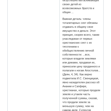
безуспешно вытаскивающих
своих детей из
всевозможных братств и
общин ...
Важная деталь: члены
тоталитарных сект обязаны
отдавать в общину свое
имущество и деньги. Этот
принцип, скорее всего, также
унаследован от первых
христианских сект с их
тяготением к
обобществлению личной
собственности: ...все,
которые владели землями
или домами, продавая их,
приносили цену проданного и
полагали к ногам Апостолов...
(Деян, 4, 34). Как верно
подметила И.С. Свенцицкая,
явно назидателен рассказ об
Анании и Сапфире,
христианах, которые продали
землю и утаили часть
полученной суммы, сказав,
что продали землю за
меньшую сумму, чем на
самом деле. Супругов