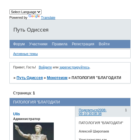
Powered by
Translate
Путь Одиссея
Форум
Участники
Правила
Регистрация
Войти
Активные темы
Привет, Гость!
Войдите
или
зарегистрируйтесь
.
»
Путь Одиссея
»
Монотеизм
»
ПАТОЛОГИЯ "БЛАГОДАТИ
Страница:
1
ПАТОЛОГИЯ "БЛАГОДАТИ
Поделиться
2008-
1
Ulis
09-10 20:08:38
Администратор
ПАТОЛОГИЯ "БЛАГОДАТИ"
Алексей Широпаев
Христианство как