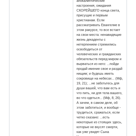
апокалиптические
настроения, ожидания
СКОРЕЙШЕГО конца света,
присущие и первым
христианам. Если
рассматривать Евангелие в
этом ракурсе, то все встает
на свои места: ненавидящие
жизнь декаденты с
нетерпением стремились
освободиться от
человеческих и гражданских
обязательств перед миром и
вырваться из него: ...пойди
продай имение свое и раздай
нищим; и будешь иметь
сокровище на небесах... (Мф,
19, 21); ...не заботьтесь для
души вашей, что вам есть и
что пить, ни для тела вашего,
во что одеться... (Мф, 8, 26).
А зачем, в самом деле, об
этом заботиться, и вообще -
трудиться, сражаться, если
четко сказано: ...есть
некоторые из стоящих здесь,
которые не вкусят смерти,
как уже увидят Сына