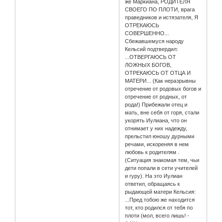
же Маркиана, РОДИТЕЛЯ
СВОЕГО ПО ПЛОТИ, врага
праведников и истязателя, Я
ОТРЕКАЮСЬ
СОВЕРШЕННО...
Сбежавшемуся народу
Кельсий подтвердил:
...ОТВЕРГАЮСЬ ОТ
ЛОЖНЫХ БОГОВ,
ОТРЕКАЮСЬ ОТ ОТЦА И
МАТЕРИ... (Как неразрывны
отречение от родовых богов и
отречение от родных, от
рода!) Прибежали отец и
мать, вне себя от горя, стали
укорять Иулиана, что он
отнимает у них надежду,
прельстил юношу дурными
речами, искореняя в нем
любовь к родителям .
(Ситуация знакомая тем, чьи
дети попали в сети учителей
и гуру). На это Иулиан
ответил, обращаясь к
рыдающей матери Кельсия:
...Пред тобою же находится
тот, кто родился от тебя по
плоти (мол, всего лишь! -