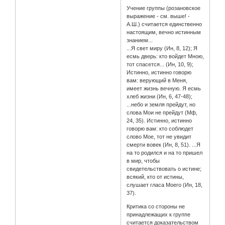
Учение группы (розановское
выражение - см. выше! -
А.Ш.) считается единственно
настоящим, вечно истинным
знанием...
...Я свет миру (Ин, 8, 12); Я
есмь дверь: кто войдет Мною,
тот спасется... (Ин, 10, 9);
Истинно, истинно говорю
вам: верующий в Меня,
имеет жизнь вечную. Я есмь
хлеб жизни (Ин, 6, 47-48);
...небо и земля прейдут, но
слова Мои не прейдут (Мф,
24, 35). Истинно, истинно
говорю вам: кто соблюдет
слово Мое, тот не увидит
смерти вовек (Ин, 8, 51). ...Я
на то родился и на то пришел
в мир, чтобы
свидетельствовать о истине;
всякий, кто от истины,
слушает гласа Моего (Ин, 18,
37).
Критика со стороны не
принадлежащих к группе
считается доказательством