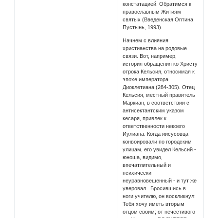
констатацией. Обратимся к
православным Житиям
святых (Введенская Оптина
Пустынь, 1993).
Начнем с влияния
христианства на родовые
связи. Вот, например,
история обращения ко Христу
отрока Кельсия, относимая к
эпохе императора
Диоклетиана (284-305). Отец
Кельсия, местный правитель
Маркиан, в соответствии с
антисектантским указом
кесаря, привлек к
ответственности некоего
Иулиана. Когда иисусовца
конвоировали по городским
улицам, его увидел Кельсий -
юноша, видимо,
впечатлительный и
психически
неуравновешенный - и тут же
уверовал . Бросившись в
ноги учителю, он воскликнул:
Тебя хочу иметь вторым
отцом своим; от нечестивого