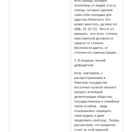
есть скопцы, которые
оскоплены от людей; и есть
скопцы, которые сделали
сами себя скопцами для
Царства Небесного. Кто
может вместить, да вместит
(Мф, 19, 10-12). Чего ж тут
вмещать , все ясно: степень
христианской духовности
зависит от степени
бесполости адепта, от
степени его самокастрации...
3. В пещерах личной
добродетели
Итак, повторяем, с
распространением в
Римском государстве
восточных культов начался
процесс всеобщей
дезинтеграции общества,
государственные и семейные
связи ослабли... люди
отказывались защищать
свою родину и даже
продолжать свой род . Теперь
рассмотрим, что конкретно
стоит за этой мрачной