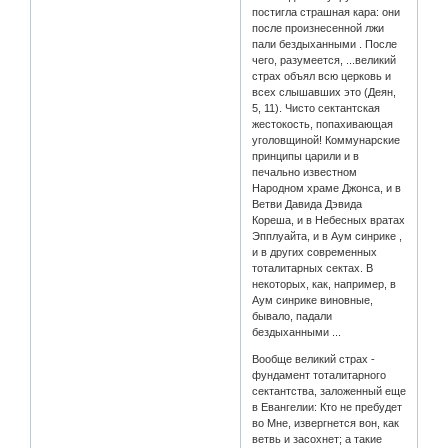
постигла страшная кара: они
после произнесенной лжи
пали бездыханными . После
чего, разумеется, ...великий
страх объял всю церковь и
всех слышавших это (Деян,
5, 11). Чисто сектантская
жестокость, попахивающая
уголовщиной! Коммунарские
принципы царили и в
печально известном
Народном храме Джонса, и в
Ветви Давида Дэвида
Кореша, и в Небесных вратах
Эпплуайта, и в Аум синрике ,
и в других современных
тоталитарных сектах. В
некоторых, как, например, в
Аум синрике виновные,
бывало, падали
бездыханными ...
Вообще великий страх -
фундамент тоталитарного
сектантства, заложенный еще
в Евангелии: Кто не пребудет
во Мне, извергнется вон, как
ветвь и засохнет; а такие