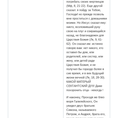
погребать своих мертвецов
(Мф, 8, 21-22). Еще другой
сказал: я пойду за Тобою,
Господи! но прежде позволь
мне проститься с домашними
моими. Но Иисус сказал ему:
никто, возложивший руку
свою на плуг и озирающийся
назад, не благонадежен для
Царствия Божия (Лк, 9, 61-
62). Он сказал им: истинно
говорю вам: нет никого, кто
оставил бы дом, или
родителей, или сестер, или
жену, или детей ради
Царствия Божия, и не
получил бы гораздо более в
сие время, и в век будущий
жизни вечной (Лк, 18, 28-30).
КАКОЙ МАТЕРЫЙ
СЕКТАНТСКИЙ ДУХ! Даже
похоронить отца - некогда !
И наконец: Проходя же близ
моря Галилейского, Он
увидел двух братьев:
Симона, называемого
Петром, и Андрея, брата его,