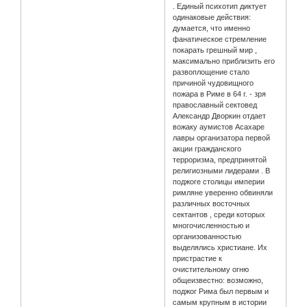
. Единый психотип диктует
одинаковые действия:
думается, что именно
фанатическое стремление
покарать грешный мир ,
максимально приблизить его
развоплощение стало
причиной чудовищного
пожара в Риме в 64 г. - зря
православный сектовед
Александр Дворкин отдает
вожаку аумистов Асахаре
лавры организатора первой
акции гражданского
терроризма, предпринятой
религиозными лидерами . В
поджоге столицы империи
римляне уверенно обвиняли
различных восточных
сектантов , среди которых
многочисленностью и
организованностью
выделялись христиане. Их
пристрастие к
очистительному огню
общеизвестно: возможно,
поджог Рима был первым и
самым крупным в истории