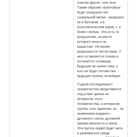
совсем другое, чем лозе.
Таким образом глубочайше
будет разрушен тип
социальной жизни - разрушен
не в бытовом, а в
психологическом корне, т. е.
более глубоко. Это есть то
разрушение, на месте
которого ничего не
вырастает. Не менее
разрушается тип истории. У
него оставляется голова и
отсекается туловище.
Будущее не нужно тому, у
кого не будет потомства, -
будущее полное, всеобщее.
Судьба последующего
человечества представится
под углом зрения не
интересов этого
человечества, а интересов
группы этих одиночек, их - за
неимением родового -
духовного союза, духовной
преемственности и связи.
Эта группа людей будет жить
и развиваться среди