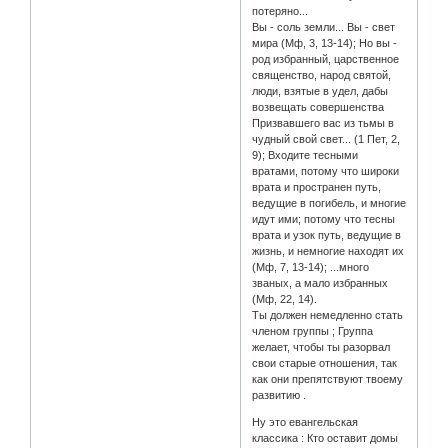
потеряно...
Вы - соль земли... Вы - свет
мира (Мф, 3, 13-14); Но вы -
род избранный, царственное
священство, народ святой,
люди, взятые в удел, дабы
возвещать совершенства
Призвавшего вас из тьмы в
чудный свой свет... (1 Пет, 2,
9); Входите тесными
вратами, потому что широки
врата и пространен путь,
ведущие в погибель, и многие
идут ими; потому что тесны
врата и узок путь, ведущие в
жизнь, и немногие находят их
(Мф, 7, 13-14); ...много
званых, а мало избранных
(Мф, 22, 14).
Ты должен немедленно стать
членом группы ; Группа
желает, чтобы ты разорвал
свои старые отношения, так
как они препятствуют твоему
развитию .
Ну это евангельская
классика : Кто оставит домы