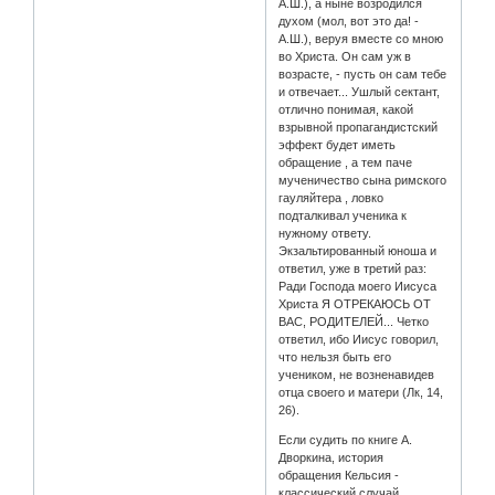
А.Ш.), а ныне возродился
духом (мол, вот это да! -
А.Ш.), веруя вместе со мною
во Христа. Он сам уж в
возрасте, - пусть он сам тебе
и отвечает... Ушлый сектант,
отлично понимая, какой
взрывной пропагандистский
эффект будет иметь
обращение , а тем паче
мученичество сына римского
гауляйтера , ловко
подталкивал ученика к
нужному ответу.
Экзальтированный юноша и
ответил, уже в третий раз:
Ради Господа моего Иисуса
Христа Я ОТРЕКАЮСЬ ОТ
ВАС, РОДИТЕЛЕЙ... Четко
ответил, ибо Иисус говорил,
что нельзя быть его
учеником, не возненавидев
отца своего и матери (Лк, 14,
26).
Если судить по книге А.
Дворкина, история
обращения Кельсия -
классический случай