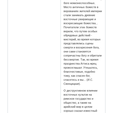
боге нежизнеспособных.
Место античных божеств в
верованиях жителей империи
стали занимать древние
восточные умирающие и
воскресающие божества...
Почитатели этих божеств
верили, что путем особых
обрядовых действий -
мистерий, во время которых
представлялись сцены
смерти и воскресения бога,
они сами становятся
сопричастны богу и обретали
бессмертие. Так, во время
празднества Аттиса жрец
провозглашал: Утешьтесь,
благочестивые, подобно
тому, как спасен бог,
спасетесь и вы... (И.С.
Свенцицкая).
О деструктивном влиянии
восточных культов на
римское государство и
общество, а также на
арийский мир в целом
хорошо сказал известный