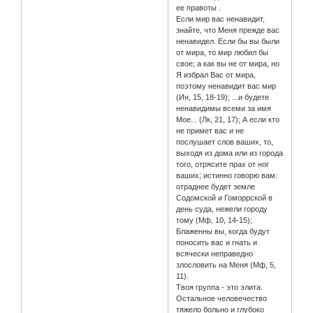
ее правоты .
Если мир вас ненавидит,
знайте, что Меня прежде вас
ненавидел. Если бы вы были
от мира, то мир любил бы
свое; а как вы не от мира, но
Я избрал Вас от мира,
поэтому ненавидит вас мир
(Ин, 15, 18-19); ...и будете
ненавидимы всеми за имя
Мое... (Лк, 21, 17); А если кто
не примет вас и не
послушает слов ваших, то,
выходя из дома или из города
того, отрясите прах от ног
ваших; истинно говорю вам:
отраднее будет земле
Содомской и Гоморрской в
день суда, нежели городу
тому (Мф, 10, 14-15);
Блаженны вы, когда будут
поносить вас и гнать и
всячески неправедно
злословить на Меня (Мф, 5,
11).
Твоя группа - это элита.
Остальное человечество
тяжело больно и глубоко