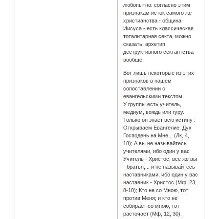
любопытно: согласно этим
признакам исток самого же
христианства - община
Иисуса - есть классическая
тоталитарная секта, можно
сказать, архетип
деструктивного сектантства
вообще.
Вот лишь некоторые из этих
признаков в нашем
сопоставлении с
евангельскими текстом.
У группы есть учитель,
медиум, вождь или гуру.
Только он знает всю истину .
Открываем Евангелие: Дух
Господень на Мне... (Лк, 4,
18); А вы не называйтесь
учителями, ибо один у вас
Учитель - Христос, все же вы
- братья;... и не называйтесь
наставниками, ибо один у вас
наставник - Христос (Мф, 23,
8-10); Кто не со Мною, тот
против Меня; и кто не
собирает со мною, тот
расточает (Мф, 12, 30).