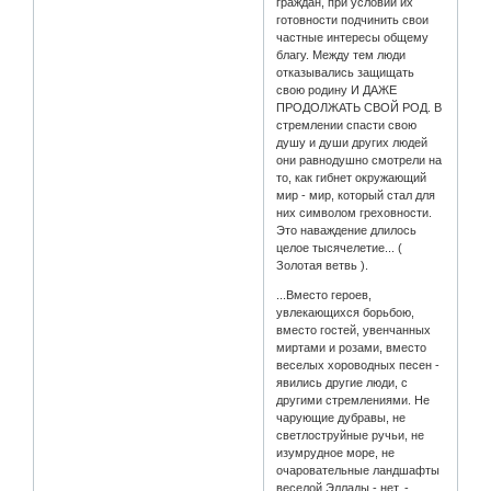
граждан, при условии их
готовности подчинить свои
частные интересы общему
благу. Между тем люди
отказывались защищать
свою родину И ДАЖЕ
ПРОДОЛЖАТЬ СВОЙ РОД. В
стремлении спасти свою
душу и души других людей
они равнодушно смотрели на
то, как гибнет окружающий
мир - мир, который стал для
них символом греховности.
Это наваждение длилось
целое тысячелетие... (
Золотая ветвь ).
...Вместо героев,
увлекающихся борьбою,
вместо гостей, увенчанных
миртами и розами, вместо
веселых хороводных песен -
явились другие люди, с
другими стремлениями. Не
чарующие дубравы, не
светлоструйные ручьи, не
изумрудное море, не
очаровательные ландшафты
веселой Эллады - нет, -