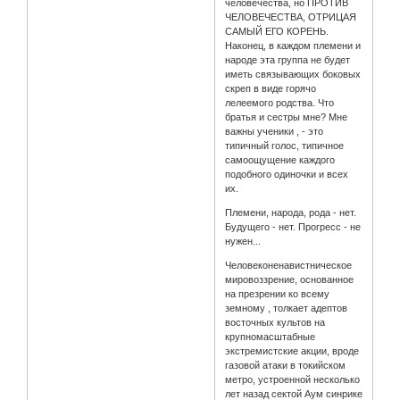
человечества, но ПРОТИВ
ЧЕЛОВЕЧЕСТВА, ОТРИЦАЯ
САМЫЙ ЕГО КОРЕНЬ.
Наконец, в каждом племени и
народе эта группа не будет
иметь связывающих боковых
скреп в виде горячо
лелеемого родства. Что
братья и сестры мне? Мне
важны ученики , - это
типичный голос, типичное
самоощущение каждого
подобного одиночки и всех
их.
Племени, народа, рода - нет.
Будущего - нет. Прогресс - не
нужен...
Человеконенавистническое
мировоззрение, основанное
на презрении ко всему
земному , толкает адептов
восточных культов на
крупномасштабные
экстремистские акции, вроде
газовой атаки в токийском
метро, устроенной несколько
лет назад сектой Аум синрике