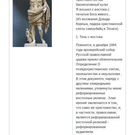
бионегативный культ
Я восшел с востока с
печатью Бога живого...
(Из воззвания Дэвида
Кореша, лидера христианской
секты самоубийц в Техасе)
1. Тень с востока
Помнится, в декабре 1994
года архиерейский собор
Русской православной
церкви принял обличительное
Определение О
псевдохристианских сектах,
неоязычестве и оккультизме .
В этом документе, наряду с
другими зловредными
явлениями, упомянуты некие
реформированные
восточные религии . Злая
ирония заключается в том,
что само же христианство, и,
в частности, православие,
является реформированной
восточной религией -
реформированным
иудаизмом.