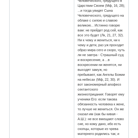
Человеческого, грядущего в
Царствии Своем (Мф, 16, 28);
...и тогда увидят Сына
Человеческого, грядущего на
облаке с силою и славою
великою... Истинно говорю
вам: не прейдет род сей, как
все это будет (Лк, 21, 27, 32).
Ни к чему и жениться, ни к
чему и дети, раз уж проходит
образ мира сего и скоро, чуть
ли не завтра - Страшный суд
и воскресение, а ...в
воскресении ни женятся, ни
выходят замуж, но
пребывают, как Ангелы Божии
на небесах (Мф, 22, 30). И
вот закономерный апофеоз
сектантского
жизнеотрицания: Говорят ему
ученики Его: если такова
обязанность человека к жене,
то лучше не жениться. Он же
сказал им (как бы кивая -
А.Ш.): не все вмещают слово
сие, но кому дано, ибо есть
скопцы, которые из чрева
матернего родились так; и