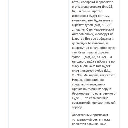
ветви собирают и бросают в
огонь и они сгорают (Ин, 15,
6); ...а сыны царства
извержены будут во тьму
внешнюю: там будет плач и
скрежет зубов (Мф, 8, 12);
...пошлет Сын Человеческий
Ангелов своих, и соберут из
Царства Его все соблазны и
делающих беззаконие, и
ввергнут их в печь огненную;
там будет плач и скрежет
зубов... (Мф, 13, 41-42). ...а
негодного раба выбросьте во
тьму внешнюю: там будет
плач и скрежет зубов (Мф,
25, 30). Мы видим, как сказал
Ницше, эффективное
средство утверждения
жреческой тирании: веру в
бессмертие, то есть учение о
суде ... - то есть типично
сектантский психологический
террор.
Характерным признаком
тоталитарной секты также
являются взвинченные