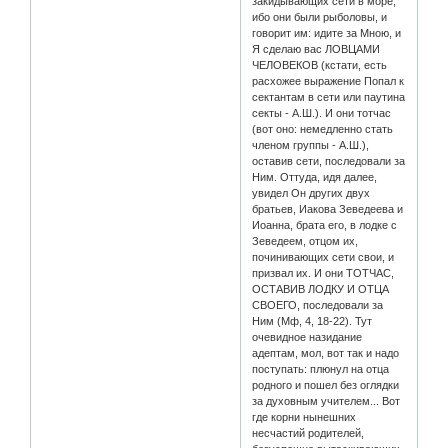
закидывающих сети в море,
ибо они были рыболовы, и
говорит им: идите за Мною, и
Я сделаю вас ЛОВЦАМИ
ЧЕЛОВЕКОВ (кстати, есть
расхожее выражение Попал к
сектантам в сети или паутина
секты - А.Ш.). И они тотчас
(вот оно: немедленно стать
членом группы - А.Ш.),
оставив сети, последовали за
Ним. Оттуда, идя далее,
увидел Он других двух
братьев, Иакова Зеведеева и
Иоанна, брата его, в лодке с
Зеведеем, отцом их,
починивающих сети свои, и
призвал их. И они ТОТЧАС,
ОСТАВИВ ЛОДКУ И ОТЦА
СВОЕГО, последовали за
Ним (Мф, 4, 18-22). Тут
очевидное назидание
адептам, мол, вот так и надо
поступать: плюнул на отца
родного и пошел без оглядки
за духовным учителем... Вот
где корни нынешних
несчастий родителей,