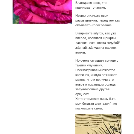
Благодарю всех, кто
принимает участие.
Немного изложу свои
размышления, перед тем как
объявлять голосование.
В варианте sillyfox, как уже
писала, нравятся шрифты,
лаконичность цвета голубой/
жёлтый, жёлуди на парусе,
волны.
Но очень смущает солнце с
такими «лучами».
Рассматривая множество
картинок, иногда возникает
мысль, что и не лучи это
вовсе и под видом солнца
завуалирована другая
сущность.
Хотя это может лишь быть
моя богатая фантазия:), но
посмотрите сами.