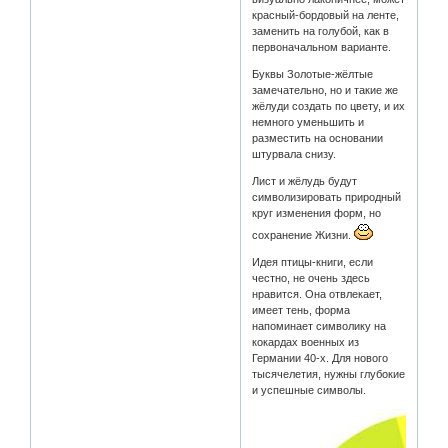
красный-бордовый на ленте,
заменить на голубой, как в
первоначальном варианте.
Буквы Золотые-жёлтые
замечательно, но и такие же
жёлуди создать по цвету, и их
немного уменьшить и
разместить на основании
штурвала снизу.
Лист и жёлудь будут
символизировать природный
круг изменения форм, но
сохранение Жизни.
Идея птицы-книги, если
честно, не очень здесь
нравится. Она отвлекает,
имеет тень, форма
напоминает символику на
кокардах военных из
Германии 40-х. Для нового
тысячелетия, нужны глубокие
и успешные символы.