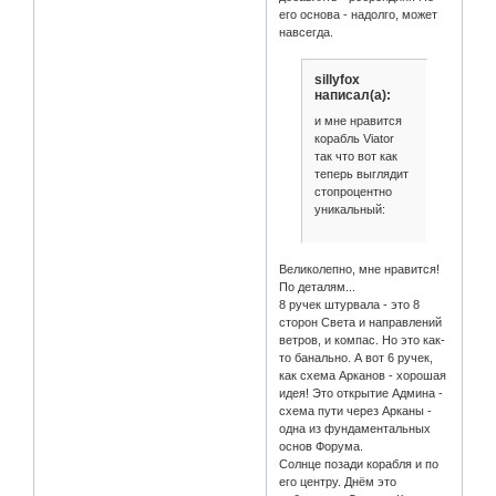
его основа - надолго, может
навсегда.
sillyfox
написал(а):
и мне нравится
корабль Viator
так что вот как
теперь выглядит
стопроцентно
уникальный:
Великолепно, мне нравится!
По деталям...
8 ручек штурвала - это 8
сторон Света и направлений
ветров, и компас. Но это как-
то банально. А вот 6 ручек,
как схема Арканов - хорошая
идея! Это открытие Админа -
схема пути через Арканы -
одна из фундаментальных
основ Форума.
Солнце позади корабля и по
его центру. Днём это