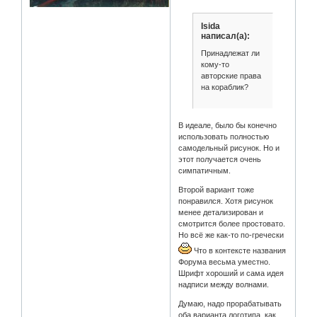
Isida
написал(а):
Принадлежат ли
кому-то
авторские права
на кораблик?
В идеале, было бы конечно
использовать полностью
самодельный рисунок. Но и
этот получается очень
симпатичным.
Второй вариант тоже
понравился. Хотя рисунок
менее детализирован и
смотрится более простовато.
Но всё же как-то по-гречески
Что в контексте названия
Форума весьма уместно.
Шрифт хороший и сама идея
надписи между волнами.
Думаю, надо прорабатывать
оба варианта логотипа, как