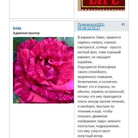
Поделиться
2021-
41
Isida
02-06 12:32:17
Администратор
В варианте Viator, нравится
надпись сверху, хорошо
смотрится, солнце - просто
желтый фон, тоже хороший
вариант, но смущает
кораблик.
Ощущается Атмосфера
такого спокойного,
медленного плавания,
безветренно, и солнечно.
Может это и хорошо, но
обычно, корабль остроносый,
потому что ему приходится
плыть иногда против течения,
и наоборот, быстрее по
течению и ещё, чтобы
показать движение
изображают парус немного
изогнутым, подразумевая,
что ему сопутствует
попутный ветер.