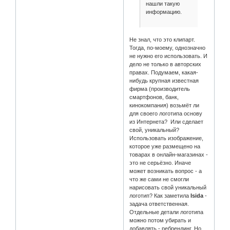
нашли такую
информацию.
Не знал, что это клипарт.
Тогда, по-моему, однозначно
не нужно его использовать. И
дело не только в авторских
правах. Подумаем, какая-
нибудь крупная известная
фирма (производитель
смартфонов, банк,
кинокомпания) возьмёт ли
для своего логотипа основу
из Интернета? Или сделает
свой, уникальный?
Использовать изображение,
которое уже размещено на
товарах в онлайн-магазинах -
это не серьёзно. Иначе
может возникать вопрос - а
что же сами не смогли
нарисовать свой уникальный
логотип? Как заметила
Isida
-
задача ответственная.
Отдельные детали логотипа
можно потом убирать и
добавлять - ребрендинг. Но