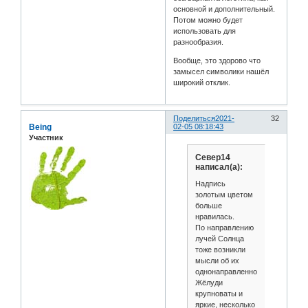
основной и дополнительный.
Потом можно будет
использовать для
разнообразия.
Вообще, это здорово что
замысел символики нашёл
широкий отклик.
Поделиться
2021-
32
Being
02-05 08:18:43
Участник
Север14
написал(а):
Надпись
золотым цветом
больше
нравилась.
По направлению
лучей Солнца
тоже возникли
мысли об их
однонаправленности.
Жёлуди
крупноваты и
яркие, несколько