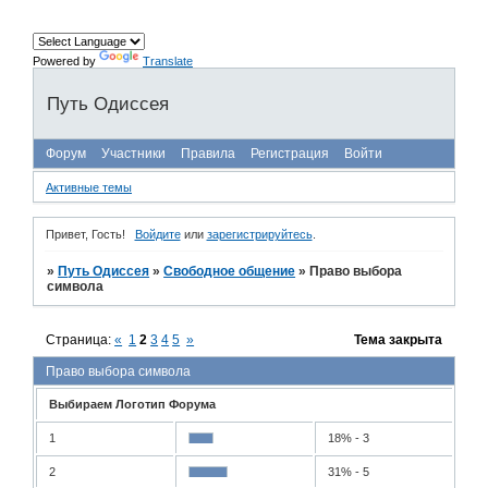
Powered by
Translate
Путь Одиссея
Форум
Участники
Правила
Регистрация
Войти
Активные темы
Привет, Гость!
Войдите
или
зарегистрируйтесь
.
»
Путь Одиссея
»
Свободное общение
»
Право выбора
символа
Страница:
«
1
2
3
4
5
»
Тема закрыта
Право выбора символа
Выбираем Логотип Форума
1
18% - 3
2
31% - 5