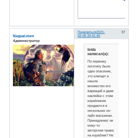
Поделиться
2021-
37
Nagual.men
02-05 20:41:40
Администратор
Isida
написал(а):
По первому
логотипу было
одно опасение,
это клипарт и
нашла
множество его
вариаций и даже
наклейки с этим
корабликом
продаются в
нескольких он-
лайн магазинах.
Принадлежат ли
кому-то
авторские права
на кораблик? Не