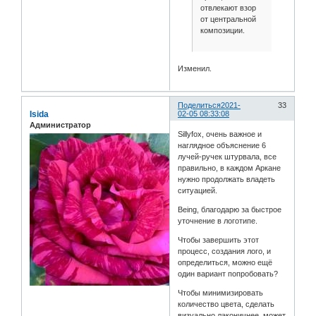
отвлекают взор
от центральной
композиции.
Изменил.
Поделиться
2021-
33
Isida
02-05 08:33:08
Администратор
Sillyfox, очень важное и
наглядное объяснение 6
лучей-ручек штурвала, все
правильно, в каждом Аркане
нужно продолжать владеть
ситуацией.
Being, благодарю за быстрое
уточнение в логотипе.
Чтобы завершить этот
процесс, создания лого, и
определиться, можно ещё
один вариант попробовать?
Чтобы минимизировать
количество цвета, сделать
визуально лаконичнее, может