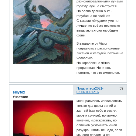
разнонаправленными лучами
гораздо лучше смотрится.
Но волна должна быть
голубая, а не зелёная.
С такими жёлудями уже по-
лучше, но всё же несколько
выделяются они на общем
фоне.
В варианте от Viator
понравилось расположение
листьев и жёлудей, похоже на
человечка.
Но кораблик не чётко
прорисован. Не очень
понятно, что это именно он.
Поделиться
2021-
39
sillyfox
02-06 00:36:16
Участник
мне нравилось использовать
только два цвета синий и
желтый (как небо и земля,
море и солнце), но можно,
конечно, и раскрасить, но
слишком усложнять и\или
разукрашивать не надо, если
мы лого делаем, а не