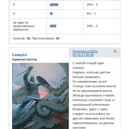
3
25% - 4
4
6% - 1
ни один из
предложенных
18% - 3
вариантов
Голосов:
16
;
Проголосовали:
16
Поделиться
2021-
31
Север14
02-04 17:35:40
Администратор
С книгой-птицей идея
хороша.
Надпись золотым цветом
больше нравилась.
По направлению лучей
Солнца тоже возникли мысли
об их однонаправленности.
Жёлуди крупноваты и яркие,
несколько отвлекают взор от
центральной композиции.
Возможно, идею с ними
следует использовать на
другой символике или более
гармонизировать на данном
логотипе.