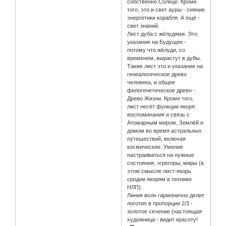
собственно Солнце. Кроме
того, это и свет ауры - сияние
энергетики корабля. А ещё -
свет знаний.
Лист дуба с жёлудями. Это
указание на Будущее -
потому что жёлуди, со
временем, вырастут в дубы.
Также лист это и указание на
генеалогическое древо
человека, и общее
филогенетическое древо -
Древо Жизни. Кроме того,
лист несёт функции якоря:
воспоминания и связь с
Атомарным миром, Землёй и
домом во время астральных
путешествий, включая
космические. Умение
настраиваться на нужные
состояния, эгрегоры, миры (в
этом смысле лист-якорь
сродни якорям в технике
НЛП).
Линия волн гармонично делит
логотип в пропорции 2/3 -
золотое сечение (настоящая
художница - видит красоту!