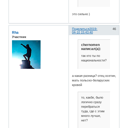
это сильно )
Поделиться
2019-
46
Rha
04-10 15:43:40
Участник
chernomen
написал(а):
так кто ты по
национальности?
а какая разница? отец осетин,
мать польско-беларуских
кровей
то, какбе, было
логично сразу
перебраться
туда, где с этим
много лучше,
нет?