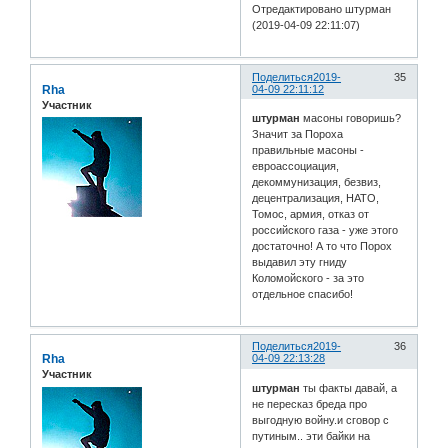
Отредактировано штурман
(2019-04-09 22:11:07)
Поделиться
2019-
35
Rha
04-09 22:11:12
Участник
штурман
масоны говоришь?
Значит за Пороха
правильные масоны -
евроассоциация,
декоммунизация, безвиз,
децентрализация, НАТО,
Томос, армия, отказ от
российского газа - уже этого
достаточно! А то что Порох
выдавил эту гниду
Коломойского - за это
отдельное спасибо!
Поделиться
2019-
36
Rha
04-09 22:13:28
Участник
штурман
ты факты давай, а
не пересказ бреда про
выгодную войну.и сговор с
путиным.. эти байки на