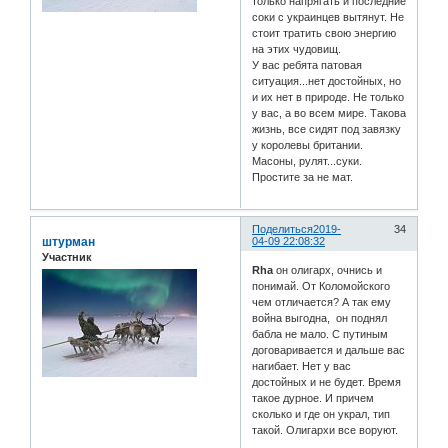
только напрягать и последние
соки с украинцев вытянут. Не
стоит тратить свою энергию
на этих чудовищ.
У вас ребята патовая
ситуация...нет достойных, но
и их нет в природе. Не только
у вас, а во всем мире. Такова
жизнь, все сидят под завязку
у королевы британии.
Масоны, рулят...суки.
Простите за не мат.
Поделиться
2019-
34
штурман
04-09 22:08:32
Участник
Rha
он олигарх, очнись и
понимай. От Коломойского
чем отличается? А так ему
война выгодна, он поднял
бабла не мало. С путиным
договаривается и дальше вас
нагибает. Нет у вас
достойных и не будет. Время
такое дурное. И причем
сколько и где он украл, тип
такой. Олигархи все воруют.