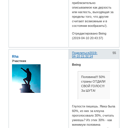
приблизительно
описываемое как дерзость
или наглость, выходящая за
пределы того, что другие
считают возможным и в
состоянии вообразить!).
Отредактировано Being
(2019-04-10 20:43:37)
Поделиться
2019-
55
Rha
04-10 21:32:14
Участник
Being
Половина!!! 50%
страны ОТДАЛИ
СВОЙ ГОЛОС!!!
За ШУТА!
Глупости пишешь. Явка была
60%, из них за клоуна
проголосовало 30%, считать
умеешь? Из этих 30% - как
минимум половина