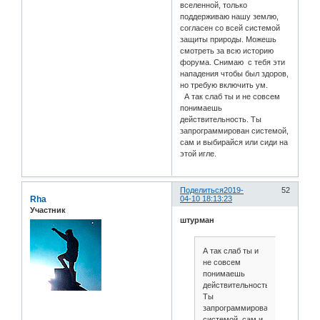
вселенной, только
поддерживаю нашу землю,
согласен со всей системой
защиты природы. Можешь
смотреть за всю историю
форума. Снимаю с тебя эти
нападения чтобы был здоров,
но требую включить ум.
А так слаб ты и не совсем
понимаешь
действительность. Ты
запрограммирован системой,
сам и выбирайся или сиди на
этой игле.
Поделиться
2019-
52
Rha
04-10 18:13:23
Участник
штурман
А так слаб ты и
не совсем
понимаешь
действительность.
Ты
запрограммирован
системой, сам и