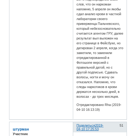
слов, что он наркоман
напомню, 5 апреля он якобы
сдал анализ крови в частной
лаборатории своего
приверженца Пальчевского,
который небезосновательно
считается агентом ГРУ, далее
результат выл выложен на
его странице в Фейсбуке, но
датирован 2 апреля, когда это
заметили, то заменили
отредактированной в
Фотошопе версией с
правильной датой, но с
другой подписью. Сдавать
волосы, ногти и мочу он
отказался. Напомню, что
следы наркотиков в крови
держатся несколько дней, в
волосах - до трех месяцев.
Отредактировано Rha (2019-
04-10 16:13:19)
Поделиться
2019-
51
штурман
04-10 17:25:53
Участник