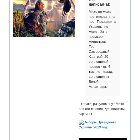
написал(а):
Михо не может
претендовать на
пост Президента
Украины, но
может быть
премьер-
министром.
Тест.
Самородный,
Кшатрий, 20
воплощений,
первое - ок. 6
тыс. лет назад,
воплощен из
Белой
Атлантиды.
- кстати, раз упомянут Михо -
вот его мнение, для полноты
картины...