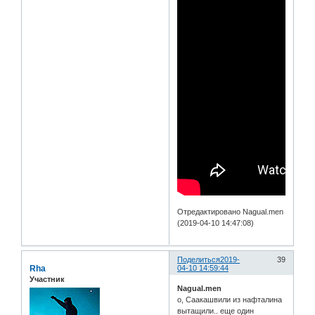
Отредактировано Nagual.men
(2019-04-10 14:47:08)
Поделиться
2019-
39
Rha
04-10 14:59:44
Участник
Nagual.men
о, Саакашвили из нафталина
вытащили.. еще один