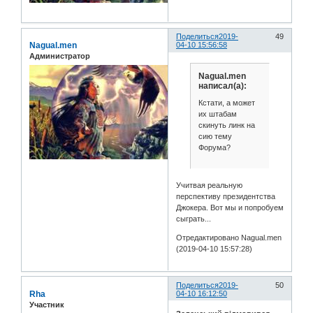
Поделиться
2019-
49
Nagual.men
04-10 15:56:58
Администратор
Nagual.men
написал(а):
Кстати, а может
их штабам
скинуть линк на
сию тему
Форума?
Учитвая реальную
перспективу президентства
Джокера. Вот мы и попробуем
сыграть...
Отредактировано Nagual.men
(2019-04-10 15:57:28)
Поделиться
2019-
50
Rha
04-10 16:12:50
Участник