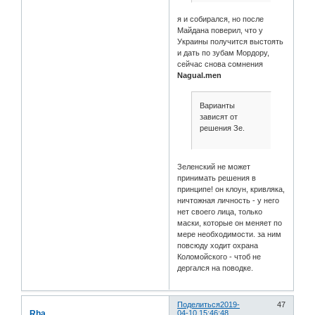
я и собирался, но после
Майдана поверил, что у
Украины получится выстоять
и дать по зубам Мордору,
сейчас снова сомнения
Nagual.men
Варианты
зависят от
решения Зе.
Зеленский не может
принимать решения в
принципе! он клоун, кривляка,
ничтожная личность - у него
нет своего лица, только
маски, которые он меняет по
мере необходимости. за ним
повсюду ходит охрана
Коломойского - чтоб не
дергался на поводке.
Поделиться
2019-
47
Rha
04-10 15:46:48