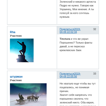
Зеленский и никакого артиста
Педро не нужно. Говорю как
Украинец. Мое мнение. А ты
голосуй за кого сочтешь
нужным.
Поделиться
2019-
32
Rha
04-09 22:02:34
Участник
Tinctura
и что же украл
Порошенко? Только факты
давай, а не пересказ
кремлевских баек
Поделиться
2019-
33
штурман
04-09 22:05:56
Участник
Не хватало еще чтобы вы тут
поцапались, не понимая
причин.
Хватит себя напрягать что
порошенко сволочь что
зеленский никто. Оба еврея,