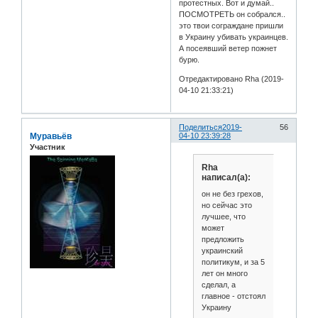
протестных. Вот и думай..
ПОСМОТРЕТЬ он собрался..
это твои сограждане пришли
в Украину убивать украинцев.
А посеявший ветер пожнет
бурю.
Отредактировано Rha (2019-
04-10 21:33:21)
Поделиться
2019-
56
Муравьёв
04-10 23:39:28
Участник
Rha
написал(а):
он не без грехов,
но сейчас это
лучшее, что
может
предложить
украинский
политикум, и за 5
лет он много
сделал, а
главное - отстоял
Украину