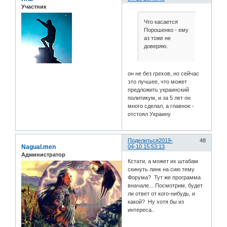
Участник
Что касается
Порошенко - ему
аз тоже не
доверяю.
он не без грехов, но сейчас
это лучшее, что может
предложить украинский
политикум, и за 5 лет он
много сделал, а главное -
отстоял Украину
Поделиться
2019-
48
Nagual.men
04-10 15:53:13
Администратор
Кстати, а может их штабам
скинуть линк на сию тему
Форума? Тут же программа
вначале... Посмотрим, будет
ли ответ от кого-нибудь, и
какой? Ну хотя бы из
интереса..