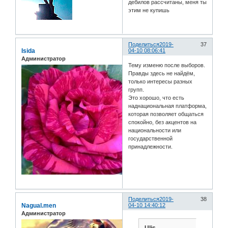
дебилов рассчитаны, меня ты
этим не купишь
Поделиться
2019-
37
Isida
04-10 08:06:41
Администратор
Тему изменю после выборов.
Правды здесь не найдём,
только интересы разных
групп.
Это хорошо, что есть
наднациональная платформа,
которая позволяет общаться
спокойно, без акцентов на
национальности или
государственной
принадлежности.
Поделиться
2019-
38
Nagual.men
04-10 14:40:12
Администратор
Ulis