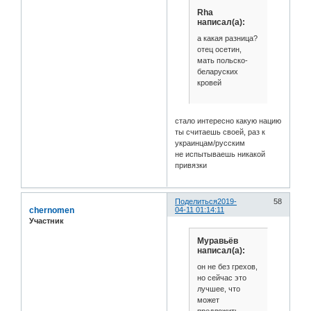
Rha
написал(а):
а какая разница?
отец осетин,
мать польско-
беларуских
кровей
стало интересно какую нацию
ты считаешь своей, раз к
украинцам/русским
не испытываешь никакой
привязки
Поделиться
2019-
58
chernomen
04-11 01:14:11
Участник
Муравьёв
написал(а):
он не без грехов,
но сейчас это
лучшее, что
может