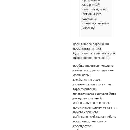
предложить
украинский
политикум, и за 5
лет он много
сделал, а
главное - отстоял
Украину
если вместо порошенко
подставить путина
будет один в один калька на
сторонников последнего
вообще президент украины
сейчас - это расстрельная
должность
кто бы им не стал -
килотонны ненависти ему
гарантированны
не знаю, какова должна быть
жажда власти, чтобы
добровольно в это лезть
по сути президенту не светит
ничего хорошего
либо пуля, либо какаянибудь
подстава от мирового
сообщества