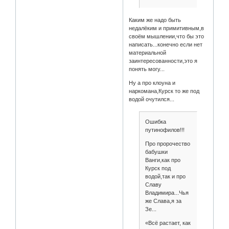
Каким же надо быть
недалёким и примитивным,в
своём мышлении,что бы это
написать...конечно если нет
материальной
заинтересованности,это я
понять могу...
Ну а про клоуна и
наркомана,Курск то же под
водой очутился...
Ошибка
путинофилов!!!
Про пророчество
бабушки
Ванги,как про
Курск под
водой,так и про
Славу
Владимира...Чья
же Слава,я за
Зе...
«Всё растает, как