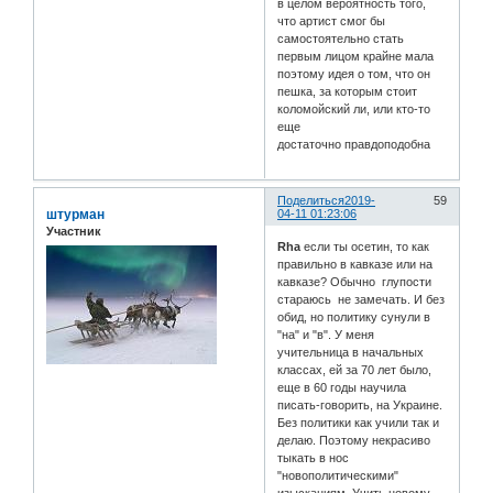
в целом вероятность того,
что артист смог бы
самостоятельно стать
первым лицом крайне мала
поэтому идея о том, что он
пешка, за которым стоит
коломойский ли, или кто-то
еще
достаточно правдоподобна
Поделиться
2019-
59
штурман
04-11 01:23:06
Участник
Rha
если ты осетин, то как
правильно в кавказе или на
кавказе? Обычно глупости
стараюсь не замечать. И без
обид, но политику сунули в
"на" и "в". У меня
учительница в начальных
классах, ей за 70 лет было,
еще в 60 годы научила
писать-говорить, на Украине.
Без политики как учили так и
делаю. Поэтому некрасиво
тыкать в нос
"новополитическими"
изысканиям. Учить новому