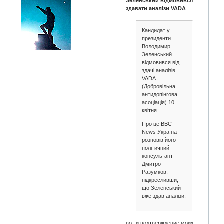
Зеленський відмовився
здавати аналізи VADA
Кандидат у
президенти
Володимир
Зеленський
відмовився від
здачі аналізів
VADA
(Добровільна
антидопінгова
асоціація) 10
квітня.
Про це BBC
News Україна
розповів його
політичний
консультант
Дмитро
Разумков,
підкресливши,
що Зеленський
вже здав аналізи.
вот и подтверждение моих