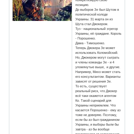
позицию.
До выборов Зе был Шутом в
политической колоде
Украины. 31 марта он из
Шута стал Джокером.
Туз - национальный эгрегор
Украины, её граждане. Король
- Порошенко.
Дама - Тимошенко.
Теперь Джокера Зе может
использовать Коломойский.
Но, Джокером могут сыграть
и члены команды Зе - и 4
упомянутые выше, и другие.
Например, Михо может стать
его консультантом. Варианты
зависят от решения Зе.
То есть, существует
реальный риск, что Джокер
всё таки окажется агентом
Ко. Такой сценарий для
Украины неприемлем. Что
касается Порошенко - ему аз
тоже не доверяю. Поэтому,
если бы аз был гражданином
Украины, и выборы были бы
завтра - аз бы вообще
воздержался от голосования.