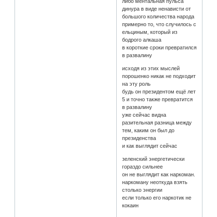
либо ментальная пульса
динура в виде ненависти от
большого количества народа
примерно то, что случилось с
ельциным, который из
бодрого алкаша
в короткие сроки превратился
в развалину
исходя из этих мыслей
порошенко никак не подходит
на эту роль
будь он президентом ещё лет
5 и точно также превратится
в развалину
уже сейчас видна
разительная разница между
тем, каким он был до
президенства
и как выглядит сейчас
зеленский энергетически
гораздо сильнее
он не выглядит как наркоман.
наркоману неоткуда взять
столько энергии
если только его наркотик не
кокаин