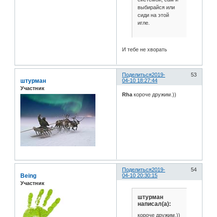
выбирайся или
сиди на этой
игле.
И тебе не хворать
Поделиться
2019-
53
штурман
04-10 18:27:44
Участник
Rha
короче дружим.))
Поделиться
2019-
54
Being
04-10 20:30:15
Участник
штурман
написал(а):
короче дружим.))