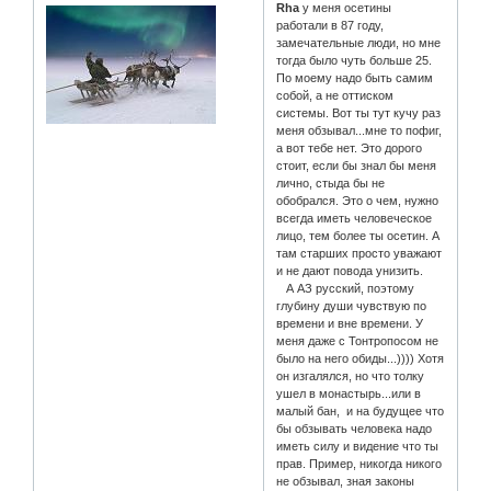
Rha
у меня осетины
работали в 87 году,
замечательные люди, но мне
тогда было чуть больше 25.
По моему надо быть самим
собой, а не оттиском
системы. Вот ты тут кучу раз
меня обзывал...мне то пофиг,
а вот тебе нет. Это дорого
стоит, если бы знал бы меня
лично, стыда бы не
обобрался. Это о чем, нужно
всегда иметь человеческое
лицо, тем более ты осетин. А
там старших просто уважают
и не дают повода унизить.
А АЗ русский, поэтому
глубину души чувствую по
времени и вне времени. У
меня даже с Тонтропосом не
было на него обиды...)))) Хотя
он изгалялся, но что толку
ушел в монастырь...или в
малый бан, и на будущее что
бы обзывать человека надо
иметь силу и видение что ты
прав. Пример, никогда никого
не обзывал, зная законы