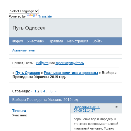
Powered by
Translate
Путь Одиссея
Форум
Участники
Правила
Регистрация
Войти
Активные темы
Привет, Гость!
Войдите
или
зарегистрируйтесь
.
»
Путь Одиссея
»
Реальная политика и прогнозы
»
Выборы
Президента Украины 2019 год.
Страница:
«
1
2
3
4
…
8
»
Выборы Президента Украины 2019 год.
Поделиться
2019-
31
Tinctura
04-09 21:14:27
Участник
порошенко вор и мародер. и
кто этого не понимает слепой
и наивный человек. Только