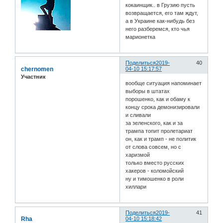
кокаинщик.. в Грузию пусть
возвращается, его там ждут,
а в Украине как-нибудь без
него разберемся, кто чья
марионетка
Поделиться
2019-
40
chernomen
04-10 15:17:57
Участник
вообще ситуация напоминает
выборы в штатах
порошенко, как и обаму к
концу срока демонизировали
и сливали
за зеленского, как и за
трампа топит пролетариат
он, как и трамп - не политик
от слова совсем, но с
харизмой
только вместо русских
хакеров - коломойский
ну и тимошенко в роли
хиллари
Поделиться
2019-
41
Rha
04-10 15:18:42