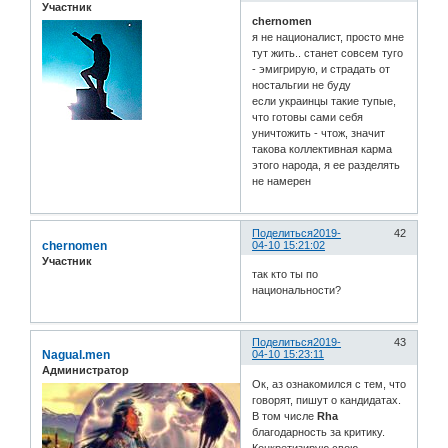
Участник
chernomen
я не националист, просто мне
тут жить.. станет совсем туго
- эмигрирую, и страдать от
ностальгии не буду
если украинцы такие тупые,
что готовы сами себя
уничтожить - чтож, значит
такова коллективная карма
этого народа, я ее разделять
не намерен
Поделиться
2019-
42
chernomen
04-10 15:21:02
Участник
так кто ты по
национальности?
Поделиться
2019-
43
Nagual.men
04-10 15:23:11
Администратор
Ок, аз ознакомился с тем, что
говорят, пишут о кандидатах.
В том числе
Rha
благодарность за критику.
Конкретизирую свою