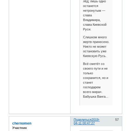
лёд; лишь одно
останется
нетронутым —
слава
Владимира,
слава Киевской
Руси.
Слишком много
жертв принесено.
Никто не может
остановить уже
Киевскую Русь.
Всё сметёт со
своего пути и не
только
сохранится, но и
станет
господарем
всего мира».
Бабушка Ванга...
Поделиться
2019-
57
chernomen
04-11 00:47:27
Участник