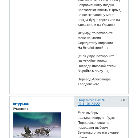
неправильному поздно.
Заставляют писать кыргыз,
но нет желания, у меня
всегда будет киргиз или на
кавказе или на Украине.
Як умру, то поховайте
Мене на могилі
Серед степу широкого
На Вкраїні милій…»
(«Как умру, похороните
На Украйне милой,
Посреди широкой степи
Выройте могилу…»)
Перевод Александра
Твардовского
Поделиться
2019-
60
штурман
04-11 01:34:22
Участник
Если выборы
фальсифицируют будет
Порошенко, если не
помешают выберут
Зеленского, но его скорее
убьют...