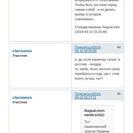
Чтобы быть честным перед
самим собой - и не делать
выбор, в котором
сомневаюсь.
Отредактировано Nagual.men
(2019-04-10 15:24:48)
Поделиться
2019-
44
chernomen
04-10 15:25:08
Участник
и, да, если украинцы тупые, а
русские - мордор
то, какбе, было логично сразу
перебраться туда, где с этим
много лучше, нет?
Поделиться
2019-
45
chernomen
04-10 15:27:11
Участник
Nagual.men
написал(а):
Туз -
национальный
эгрегор Украины