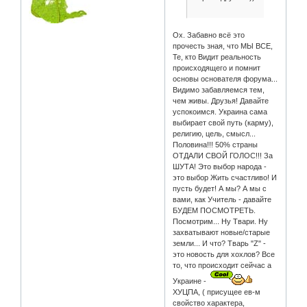
Ох. Забавно всё это
прочесть зная, что МЫ ВСЕ,
Те, кто Видит реальность
происходящего и помнит
основы основателя форума...
Видимо забавляемся тем,
чем живы. Друзья! Давайте
успокоимся. Украина сама
выбирает свой путь (карму),
религию, цель, смысл...
Половина!!! 50% страны
ОТДАЛИ СВОЙ ГОЛОС!!! За
ШУТА! Это выбор народа -
это выбор Жить счастливо! И
пусть будет! А мы? А мы с
вами, как Учитель - давайте
БУДЕМ ПОСМОТРЕТЬ.
Посмотрим... Ну Твари. Ну
захватывают новые/старые
земли... И что? Тварь "Z" -
это новость для хохлов? Все
то, что происходит сейчас а
Украине -
ХУЦПА, ( присущее ев-м
свойство характера,