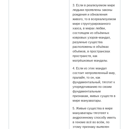
3. Если в реализуемом мире
людьми проявлены законы
рождения и обновления
живого, то в всереализуемом
мире структурированного
хаоса, в мирах любви,
состоящем из объёмных
ковровых узоров-мандал,
разумные существа
расположены в объёмах
объёмов, в пространсвах
пространств, как
матрёшковые мандалы.
4. Если из этих мандал
состоит непроявленный мир,
пралайя, то он, как
фундаментальный, тяготит к
упорядочиванию по своим
фундаментальным
признакам, живых существ в
мире мануаватары.
5. Живые существа в мире
мануаватары тяготеют к
андрогинному способу иметь
в геноме всё во всём, по
этому признаку выявлен