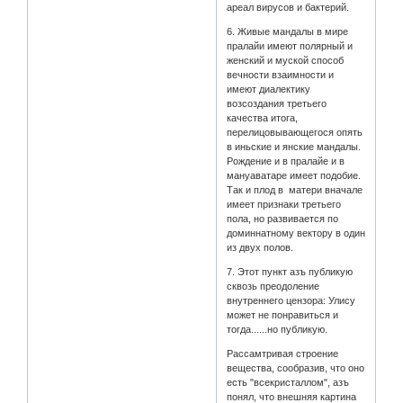
ареал вирусов и бактерий.
6. Живые мандалы в мире
пралайи имеют полярный и
женский и муской способ
вечности взаимности и
имеют диалектику
возсоздания третьего
качества итога,
перелицовывающегося опять
в иньские и янские мандалы.
Рождение и в пралайе и в
мануаватаре имеет подобие.
Так и плод в матери вначале
имеет признаки третьего
пола, но развивается по
доминнатному вектору в один
из двух полов.
7. Этот пункт азъ публикую
сквозь преодоление
внутреннего цензора: Улису
может не понравиться и
тогда......но публикую.
Рассамтривая строение
вещества, сообразив, что оно
есть "всекристаллом", азъ
понял, что внешняя картина