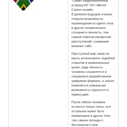
"Сюжет Видоизмененный
углерод HD 720 / Altered
Carbon онлайн:
В далеком будущем ученые
открыли возможность
перемещения из одного тела
в другое человеческого
сознания и личность, тем
самым помогая раскрытию
преступлений, узнаванию
военных тайн.
Преступный мир также не
прочь использовать подобное
открытие в криминальных
целях, ведь личность
человека сохраняется в
специально разработанном
цифровом формате, а значит,
появляется уникальная
возможность скрыться от
правосудия.
После гибели человека
остается только плоть, все
остальное может быть
перемещено в другое тело,
тем самым легенды о
бессмертии стали