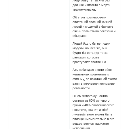
Люди живут в тысячи раз
дольше и вместо с мерти
трансмутируют.
Об этом противоречии
сплетений явлений жизней
людей и моделей в фильме
очень талантливо показано и
обыграно.
Людей будто бы нет, одни
модели, но, всё же, они
будто-бы есть где-то за
рамками, которые
проступают явственно....
Азъ наблюдаю в сети вбос
негативных комментов к
фильму, по накатанной схеме
валить ключевое понимание
реальности.
Геном живого существа
состоит из 60% лучевого
пучка и 40% биологического
носителя, значит, любой
лучевой геном может быть
вплощён моментально в его
вещественном варианте
исполнения.