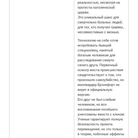
реальностью, несмотря на
протесты католической
церкви.
Это уникальный шанс для
смертельно больных людей,
для тех, кто получил травмы,
несовместимые с жизнью.
Технологию на себе готов
испробовать бывший
спецназовец, нанятый
богатым человеком для
расследования смерти
своего друга. Первичный
осмотр места происшествия
свидетельствует о том, что
произошло самоубийство, но
миллиардер Брэнкфорт не
верит в официальную
версию.
Его друг не был слабым
человеком, но все
воспоминания погибшего
уничтожены вместе с клоном.
Ученые гарантируют полную
безопасность проекта
перемещения, но это только
в теории, побочные эффекты