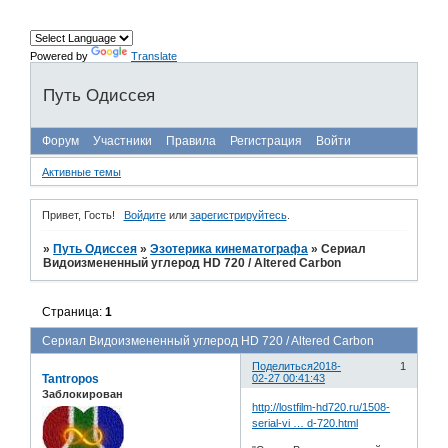
Powered by
Translate
Путь Одиссея
Форум
Участники
Правила
Регистрация
Войти
Активные темы
Привет, Гость!
Войдите
или
зарегистрируйтесь
.
»
Путь Одиссея
»
Эзотерика кинематографа
»
Сериал
Видоизмененный углерод HD 720 / Altered Carbon
Страница:
1
Сериал Видоизмененный углерод HD 720 / Altered Carbon
Поделиться
2018-
1
Tantropos
02-27 00:41:43
Заблокирован
http://lostfilm-hd720.ru/1508-
serial-vi … d-720.html