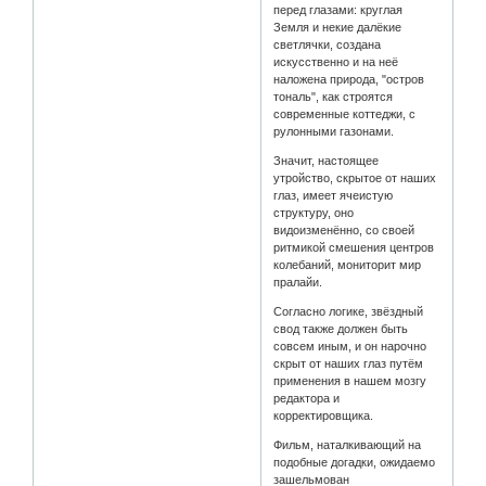
перед глазами: круглая
Земля и некие далёкие
светлячки, создана
искусственно и на неё
наложена природа, "остров
тональ", как строятся
современные коттеджи, с
рулонными газонами.
Значит, настоящее
утройство, скрытое от наших
глаз, имеет ячеистую
структуру, оно
видоизменённо, со своей
ритмикой смешения центров
колебаний, мониторит мир
пралайи.
Согласно логике, звёздный
свод также должен быть
совсем иным, и он нарочно
скрыт от наших глаз путём
применения в нашем мозгу
редактора и
корректировщика.
Фильм, наталкивающий на
подобные догадки, ожидаемо
зашельмован