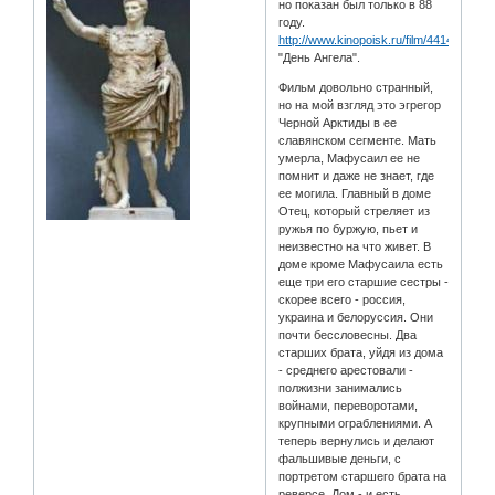
но показан был только в 88
году.
http://www.kinopoisk.ru/film/44143/
"День Ангела".
Фильм довольно странный,
но на мой взгляд это эгрегор
Черной Арктиды в ее
славянском сегменте. Мать
умерла, Мафусаил ее не
помнит и даже не знает, где
ее могила. Главный в доме
Отец, который стреляет из
ружья по буржую, пьет и
неизвестно на что живет. В
доме кроме Мафусаила есть
еще три его старшие сестры -
скорее всего - россия,
украина и белоруссия. Они
почти бессловесны. Два
старших брата, уйдя из дома
- среднего арестовали -
полжизни занимались
войнами, переворотами,
крупными ограблениями. А
теперь вернулись и делают
фальшивые деньги, с
портретом старшего брата на
реверсе. Дом - и есть