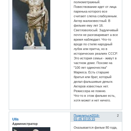
полнометражный.
Повествование идет от лица
паренька которого все
считают слегка слабоумным.
Актер малоизвестный. В
фильме ему лет 16.
Светловолосый. Задумчивый
почти не разговаривает а все
время наблюдает. Что-то
вроде по стилю народный
лубок или притча, но в
исторических реалиях СССР.
Это история семьи - живут в
частном доме. Похоже на
"100 лет одиночества"
Маркеса. Есть старшие
братья или брат, который
делал фальшивые деньги.
Актеров известных нет.
Режиссера не помню.
Что-то в этом фильме есть,
хотя может и нет ничего.
Поделиться
2016-
2
Ulis
01-26 10:15:15
Администратор
Оказывается фильм 80 года,