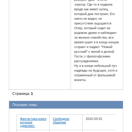
эгрегор. Где-то в подвале
вроде как живет купец,
который дом построил. Его
никто не видел, но
присутствие ощущается.
Опер, который сидит на
родовом древе и наблюдает
за жизнью семейства, все
время курит и в конце концов
сгорает и падает. "Новый
русский" с женой и дочкой.
Гости, с философскими
рассуждениями.
Ну и в конце небольшой луч
надежды на будущее, хотя и
отраженный от фальшивой
монеты.
Страница:
1
Похожие темы
Фантастика,книги
Свободное
2015-03-01
которые
общение
удивляют.