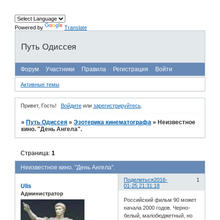
Powered by
Translate
Путь Одиссея
Форум
Участники
Правила
Регистрация
Войти
Активные темы
Привет, Гость!
Войдите
или
зарегистрируйтесь
.
»
Путь Одиссея
»
Эзотерика кинематографа
»
Неизвестное
кино. "День Ангела".
Страница:
1
Неизвестное кино. "День Ангела".
Поделиться
2016-
1
Ulis
01-25 21:31:18
Администратор
Российский фильм 90 может
начала 2000 годов. Черно-
белый, малобюджетный, но