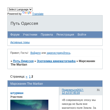
Powered by
Translate
Путь Одиссея
Форум
Участники
Правила
Регистрация
Войти
Активные темы
Привет, Гость!
Войдите
или
зарегистрируйтесь
.
»
Путь Одиссея
»
Эзотерика кинематографа
»
Марсианин
The Martian
Страница:
«
1
2
Марсианин The Martian
Поделиться
2017-
31
штурман
12-13 07:45:04
Участник
«В современную эпоху мы
никогда не были вне
магнитного поля Земли. За