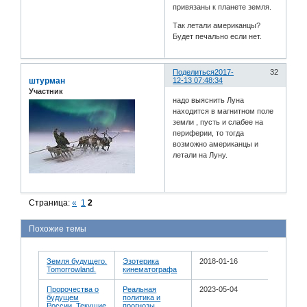
привязаны к планете земля.
Так летали американцы?
Будет печально если нет.
Поделиться
2017-
32
штурман
12-13 07:48:34
Участник
надо выяснить Луна
находится в магнитном поле
земли , пусть и слабее на
периферии, то тогда
возможно американцы и
летали на Луну.
Страница:
«
1
2
Похожие темы
Земля будущего.
Эзотерика
2018-01-16
Tomorrowland.
кинематографа
Пророчества о
Реальная
2023-05-04
будущем
политика и
России. Текущие
прогнозы