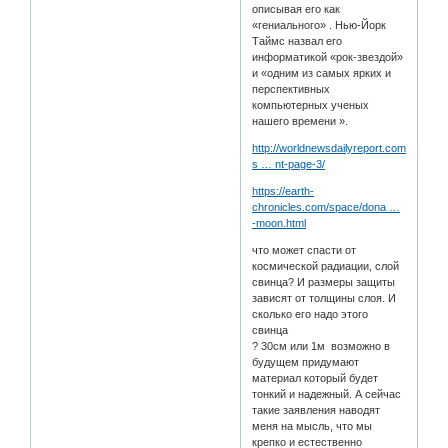
описывая его как
«гениального» . Нью-Йорк
Таймс назвал его
информатикой «рок-звездой»
и «одним из самых ярких и
перспективных
компьютерных ученых
нашего времени ».
http://worldnewsdailyreport.com/trump-
s … nt-page-3/
https://earth-
chronicles.com/space/dona …
-moon.html
что может спасти от
космической радиации, слой
свинца? И размеры защиты
зависят от толщины слоя. И
сколько его надо этого
свинца
? 30см или 1м возможно в
будущем придумают
материал который будет
тонкий и надежный. А сейчас
такие заявления наводят
меня на мысль, что мы
крепко и естественно