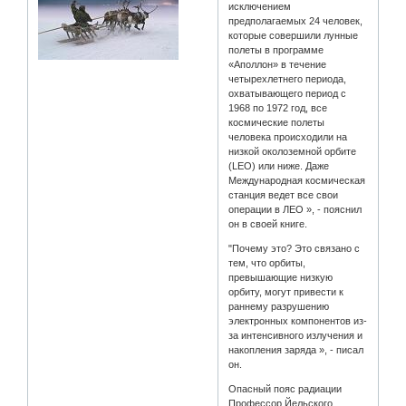
исключением
предполагаемых 24 человек,
которые совершили лунные
полеты в программе
«Аполлон» в течение
четырехлетнего периода,
охватывающего период с
1968 по 1972 год, все
космические полеты
человека происходили на
низкой околоземной орбите
(LEO) или ниже. Даже
Международная космическая
станция ведет все свои
операции в ЛЕО », - пояснил
он в своей книге.
"Почему это? Это связано с
тем, что орбиты,
превышающие низкую
орбиту, могут привести к
раннему разрушению
электронных компонентов из-
за интенсивного излучения и
накопления заряда », - писал
он.
Опасный пояс радиации
Профессор Йельского