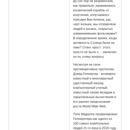
до сих пор не разработали,
как правильно экранировать
космический корабль от
излучения, излучаемого
поясами Ван-Аллена, как,
черт возьми, мы отправляли
людей в космос, покрытых
алюминиевыми фольгиками?
В определенное время, когда
активность Солнца была на
пике? Ответ прост: этого
просто не было », - заключил
он по этому вопросу.
Несмотря на свои
противоречивые претензии,
Дэвид Гелнертер - всемирно
известный и многократный
удостоенный наград
компьютерный ученый,
известный своим вкладом в
параллельные вычисления и
его раннее предсказание
роста World Wide Web.
Time Magazine профилировал
Гелнернтера как одного из
100 самых влиятельных
людей 21-го века в 2016 году,