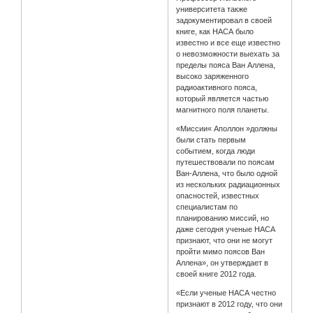
университета также
задокументировал в своей
книге, как НАСА было
известно и все еще известно
о невозможности выехать за
пределы пояса Ван Аллена,
высоко заряженного
радиоактивного пояса,
который является частью
магнитного поля планеты.
«Миссии« Аполлон »должны
были стать первым
событием, когда люди
путешествовали по поясам
Ван-Аллена, что было одной
из нескольких радиационных
опасностей, известных
специалистам по
планированию миссий, но
даже сегодня ученые НАСА
признают, что они не могут
пройти мимо поясов Ван
Аллена», он утверждает в
своей книге 2012 года.
«Если ученые НАСА честно
признают в 2012 году, что они