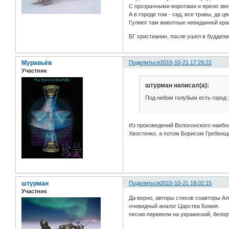
С пpозpачными воротами и яркою зве
А в городе том - сад, все травы, да ц
Гуляют там животные невиданной кра
БГ христианин, после ушел в буддиз
Муравьёв
Поделиться
2015-10-21 17:29:22
Участник
штурман написал(а):
Под небом голубым есть город 
Из произведений Волохонского наибо
Хвостенко, а потом Борисом Гребен
штурман
Поделиться
2015-10-21 18:02:15
Участник
Да верно, авторы стихов соавторы Ал
очевидный аналог Царства Божия.
песню перевели на украинский, белор