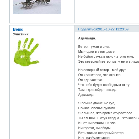
Being
Поделиться
2015-10-22 12:23:59
Участник
Аделаида.
Ветер, туман и снег.
Мы - одни в этом доме.
Не бойся стука в окно - это ко мне,
Это северный ветер, мы у него в ладо
Но северный ветер - мой друг,
Он хранит все, что скрыто.
Он сделает так,
Что небо будет свободным от туч
Там, где взойдет звезда
Аделаида.
Я помню движение губ,
Прикосновенье руками.
Я слышал, что время стирает все.
Ты слышишь стук сердца - это коса н
И нет ни печали, ни зла,
Ни горечи, ни обиды.
Есть только северный ветер,
И он разбудит меня