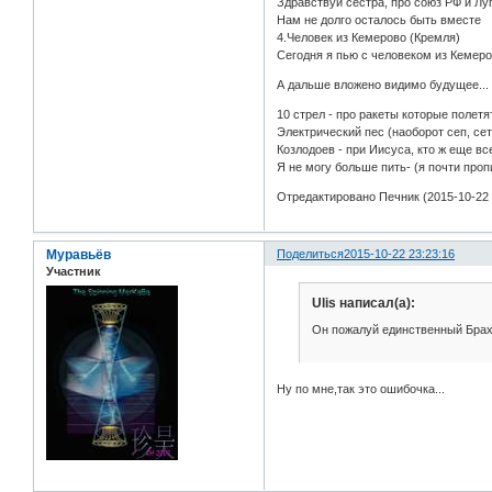
Здравствуй сестра, про союз РФ и Луг
Нам не долго осталось быть вместе
4.Человек из Кемерово (Кремля)
Сегодня я пью с человеком из Кемеро
А дальше вложено видимо будущее...
10 стрел - про ракеты которые полетя
Электрический пес (наоборот сеп, сет
Козлодоев - при Иисуса, кто ж еще в
Я не могу больше пить- (я почти проп
Отредактировано Печник (2015-10-22 
Муравьёв
Поделиться
2015-10-22 23:23:16
Участник
Ulis написал(а):
Он пожалуй единственный Брах
Ну по мне,так это ошибочка...