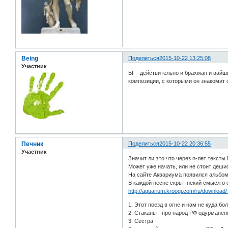
Being
Поделиться
2015-10-22 13:25:08
Участник
БГ - действительно и брахман и вайш
композиции, с которыми он знакомит 
Печник
Поделиться
2015-10-22 20:36:55
Участник
Значит ли это что через n-лет текс
Может уже начать, или не стоит деш
На сайте Аквариума появился альбо
В каждой песне скрыт некий смысл о 
http://aquarium.kroogi.com/ru/download
1. Этот поезд в огне и нам не куда б
2. Стаканы - про народ РФ одурманен
3. Сестра