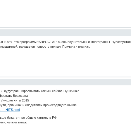
ья 100%. Его программы "АЭРОСТАТ" очень поучительны и многогранны. Чувствуется, 
слушателей, раньше он попросту прятал. Причина - плагиат.
ты БГ будут расшифровывать как мы сейчас Пушкина?
ифровать Брахмана
м Лучшие хиты 2015
сути, причинах и следствиях происходящего нынче
/ … -HITS.html
ольше бежать- про общую картину в РФ
ный, четкий типаж