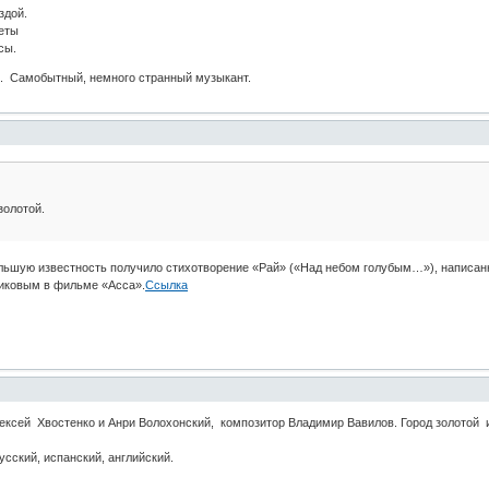
здой.
веты
сы.
м. Самобытный, немного странный музыкант.
золотой.
льшую известность получило стихотворение «Рай» («Над небом голубым…»), написан
щиковым в фильме «Асса».
Ссылка
ексей Хвостенко и Анри Волохонский, композитор Владимир Вавилов. Город золотой и 
усский, испанский, английский.