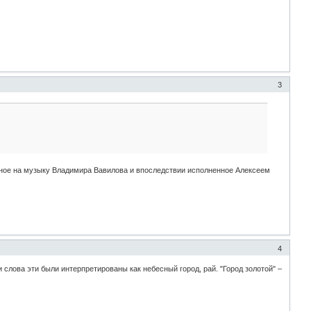
3
ное на музыку Владимира Вавилова и впоследствии исполненное Алексеем
4
слова эти были интерпретированы как небесный город, рай. "Город золотой" –