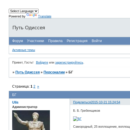
Powered by
Translate
Путь Одиссея
Форум
Участники
Правила
Регистрация
Войти
Активные темы
Привет, Гость!
Войдите
или
зарегистрируйтесь
.
»
Путь Одиссея
»
Персоналии
»
БГ
Страница:
1
2
»
БГ
Ulis
Поделиться
2015-10-21 15:24:54
Администратор
Б. Б. Гребенщиков
Самородный, 25 воплощение, воплоще