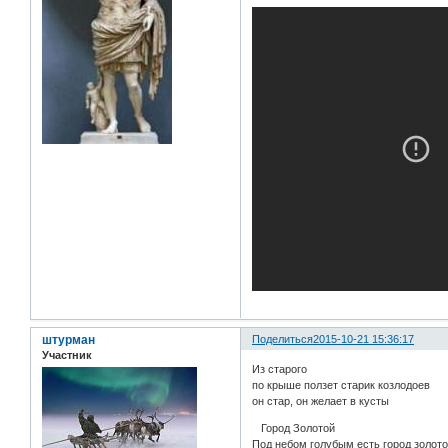
штурман
Поделиться
2015-10-21 15:36:17
Участник
Из старого
по крыше ползет старик козлодоев
он стар, он желает в кусты
Город Золотой
Под небом голубым есть город золото