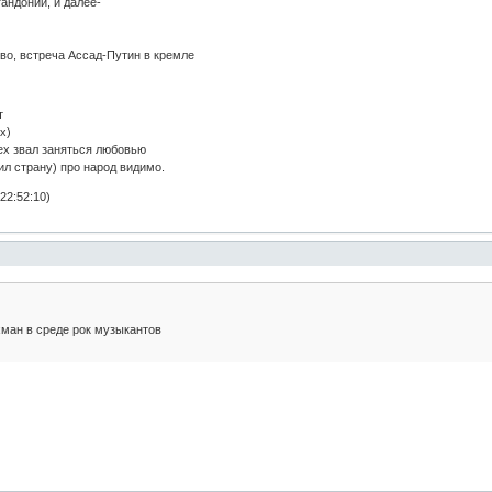
андонии, и далее-
во, встреча Ассад-Путин в кремле
т
х)
сех звал заняться любовью
ил страну) про народ видимо.
22:52:10)
ман в среде рок музыкантов