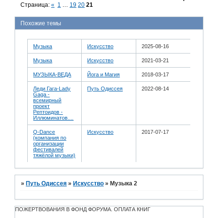
Страница:
«
1
…
19
20
21
Похожие темы
Музыка
Искусство
2025-08-16
Музыка
Искусство
2021-03-21
МУЗЫКА-ВЕДА
Йога и Магия
2018-03-17
Леди Гага-Lady
Путь Одиссея
2022-08-14
Gaga -
всемирный
проект
Рептоидов -
Иллюминатов....
Q-Dance
Искусство
2017-07-17
(компания по
организации
фестивалей
тяжёлой музыки)
»
Путь Одиссея
»
Искусство
»
Музыка 2
ПОЖЕРТВОВАНИЯ В ФОНД ФОРУМА. ОПЛАТА КНИГ