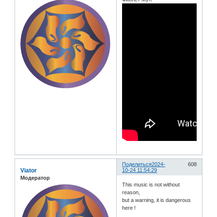
Поделиться
2024-
608
Viator
10-24 11:54:29
Модератор
This music is not without
reason,
but a warning, it is dangerous
here !