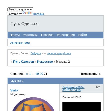
Powered by
Translate
Путь Одиссея
Форум
Участники
Правила
Регистрация
Войти
Активные темы
Привет, Гость!
Войдите
или
зарегистрируйтесь
.
»
Путь Одиссея
»
Искусство
»
Музыка 2
Страница:
«
1
…
19
20
21
Тема закрыта
Музыка 2
Поделиться
2024-
601
Viator
05-15 03:34:39
Модератор
Песнь о МАМЕ !