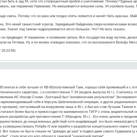
е стал бить в зад 34, хотя это стопроцентный пробой и уничтожение. Почему? Единые 
ивать, как поражение Германии). Но вмешиваются внешние силы, 34 угробила пушку. Т
надо сжечь. Потому что он рано или поздно опять появится и начнёт бить красных. Май
но. Это некий танкистский эгрегор. Зарядивший Найдёнова сверхчеловеческими возмо
анки. Значит под танком подразумевается нечто большее. Что? Не могу сказать.
он предвидел. И поражение, и поливание грязью. Все государства воду мутили, делал
нули на Гитлера. Ну и по-моему очевидно показано, что он высказывался Вольфу Месс
 20:23:59)
85 впитал в себя лучшее от КВ-85(полутяжелый Танк, хорошо себя проявивший и с отл
технического характера...) и соответственно Т-34 (модель выпуска 42 г.). Считалось
появлении ИС-Иосиф Сталин -2(который был "алхимическим результатом" Эксперимент
 зарекомендовавший себя в Корсунь-Шевченковской операции, и других рационализат
е прозвали), поступивший на вооружение лишь в 45 г. и быстро став Лучшим Танком в м
 считался более быстр и превосходил по маневренности ТИГР с очень медлительной с
льно раззработан для противостояния Т-34(модель 39 г.) . Его очень ценили и продол
ршенствовать до конца военных действий хотя модификаций его было немало(гдето 5 
 усовершенствовать PzKpfw IV или перейти к разработке концептуального нового Танк
й. Вот только он был в спешке не "доведен до ума" и подвел даже самого Гудериана (у 
рубке" стало ясно кто кого обошел в танковой "шахматной партии"....