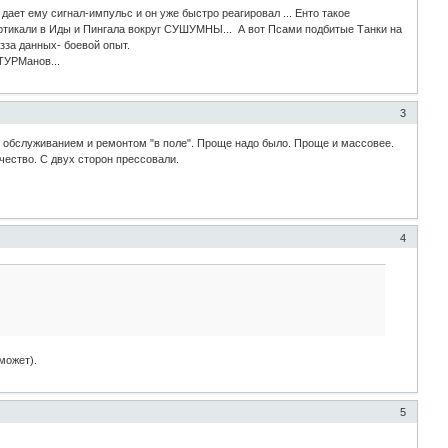
дает ему сигнал-импульс и он уже быстро реагировал ... Енто такое
ертикали в Иды и Пингала вокруг СУШУМНЫ... А вот Псами подбитые Танки на
зза данных- боевой опыт.
ТУРМанов...
3
 обслуживанием и ремонтом "в поле". Проще надо было. Проще и массовее.
ачество. С двух сторон прессовали.
4
может).
5