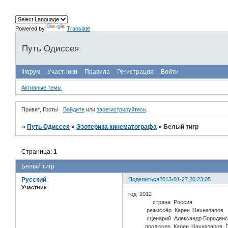
Powered by
Translate
Путь Одиссея
Форум
Участники
Правила
Регистрация
Войти
Активные темы
Привет, Гость!
Войдите
или
зарегистрируйтесь
.
»
Путь Одиссея
»
Эзотерика кинематографа
»
Белый тигр
Страница:
1
Белый тигр
Русский
Поделиться
2013-01-27 20:23:05
Участник
год 2012
страна Россия
режиссёр Карен Шахназаров
сценарий Александр Бородянский
продюсер Карен Шахназаров, Га