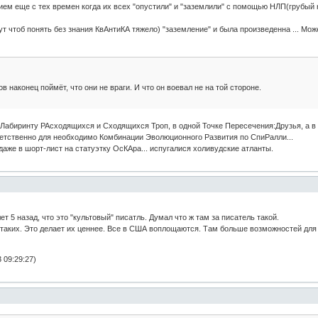
ем еще с тех времен когда их всех "опустили" и "заземлили" с помощью НЛП(грубый 
т чтоб понять без знания КвАнтиКА тяжело) "заземление" и была произведенна ... Может
в наконец поймёт, что они не враги. И что он воевал не на той стороне.
о Лабиринту РАсходящихся и Сходящихся Троп, в одной Точке Пересечения:Друзья, а в 
ветственно для необходимо Комбинации Эволюционного Развития по СпиРалли...
даже в шорт-лист на статуэтку ОсКАра... испугалися холивудские атланты.
 5 назад, что это "культовый" писатль. Думал что ж там за писатель такой.
 таких. Это делает их ценнее. Все в США воплощаются. Там больше возможностей дл
 09:29:27)