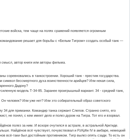
етские войска, тем чаще на полях сражений появляется огромным
е командование решает для борьбы с «Белым Тигром» создать особый танк —
ал смысл, автор книги или авторы фильма.
аны соревновались в танкостроении. Хороший танк - престиж государства.
Или символ бессмертного духа воинственности арийцев? Или некая сила,
даренного Дадону?
силенную модель Т-34-85. Заранее проигрышный вариант. 34 - средний танк,
. Он человек? Или уже нет? Или это собирательный образ советского
у 34 для приманки. Командир танка сержант Слепов. Странно снято, его
ист, не понял, с кем имеет дело и полез дуром на Тигра. Тот его и взорвал.
йдёнов полез за ним. И вскоре очутился в астрале, в астральной Арктиде.
льше. Найдёнов всё чувствует, почувствовал и PzKpfw IV в амбаре, немецкий
ёнов всё-таки был достойным противником. Тигр вылез опять сзади. То есть он