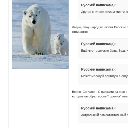
Русский написал(а):
Другие считают фильм мистиче
Ладно, вижу народ не любит Расские
отпишется....
Русский написал(а):
Ещё что-то должно быть. Ведь 
Русский написал(а):
Может молодой арктидец с сид
Верно. Согласен. С сидхами да еще с
которое он обрел после "горения" жи
Русский написал(а):
Астральный самостоятельный ат