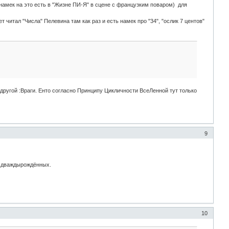
намек на это есть в "Жизне ПИ-Я" в сцене с французким поваром) для
 читал "Числа" Пелевина там как раз и есть намек про "34", "ослик 7 центов"
другой :Враги. Енто согласно Принципу Цикличности ВсеЛенной тут только
9
я дваждырождённых.
10