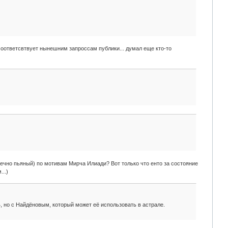
соответсвтвует нынешним запроссам публики... думал еще кто-то
вечно пьяный) по мотивам Мирча Илиади? Вот только что енто за состояние
..)
 но с Найдёновым, который может её использовать в астрале.