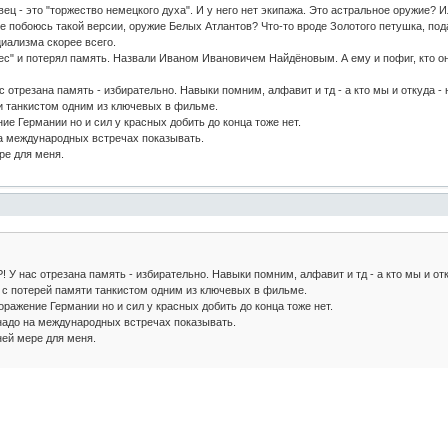
вец - это "торжество немецкого духа". И у него нет экипажа. Это астральное оружие?
не побоюсь такой версии, оружие Белых Атлантов? Что-то вроде Золотого петушка, по
циализма скорее всего.
крес" и потерял память. Назвали Иваном Ивановичем Найдёновым. А ему и пофиг, кто о
с отрезана память - избирательно. Навыки помним, алфавит и тд - а кто мы и откуда - 
и танкистом одним из ключевых в фильме.
ние Германии но и сил у красных добить до конца тоже нет.
на международных встречах показывать.
ре для меня.
! У нас отрезана память - избирательно. Навыки помним, алфавит и тд - а кто мы и отк
 с потерей памяти танкистом одним из ключевых в фильме.
поражение Германии но и сил у красных добить до конца тоже нет.
 надо на международных встречах показывать.
ней мере для меня.