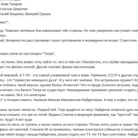
лик Тагиров
тантин Шевелев
италий Кищенко, Валерий Гришко
кист".
нцу. Тяжелые затяжные бои изматывают обе стороны. Но чем увереннее наступают сов
гр».
ний, безжалостно расстреливает своих противников и неожиданно исчезает. Советско
нием сняли не настоящего "Тигра".
не понял. Или может хочу найти то, чего в нём нет. Неизвестно, кто глубже закладыв
итает что фильм плохой. Другие считают фильм мистическим.
й мировой. А Т-34 - это самый узнаваемый танк в мире. Германия, СССР и другие стр
ец - это "торжество немецкого духа". И у него нет экипажа. Это астральное оружие? 
не побоюсь такой версии, оружие Белых Атлантов? Что-то вроде Золотого петушка, по
считают, что Белого Тигра не существует. Командование принимает решение создать у
 не важно. Всё это аллегории.
рес" и потерял память. Назвали Иваном Ивановичем Найдёновым. А ему и пофиг, кто он
раны лучшие танкисты. Первый бой. Тигр крадётся по лесу. Найдёнов попросил дать ем
лько сказали, что зря он погиб. Видимо Слепов (говорящая фамилия), как "простой" танк
з. Куда? А вот куда.
ез из леса, из тумана, и начал палить во все стороны. Потом опять ушёл в туман. На
авно нет жителей. Сначала 34 остановилась, экипаж осмотрелся (обвыкся) и пошёл да
 как обвёл вокруг пальца Найдёнова, решил отдать его Т4. Но Т4 был уничтожен. Найд