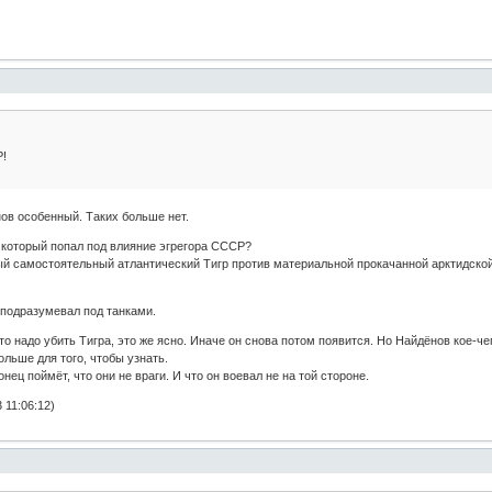
Р!
ов особенный. Таких больше нет.
 который попал под влияние эгрегора СССР?
ый самостоятельный атлантический Тигр против материальной прокачанной арктидской
и подразумевал под танками.
о надо убить Тигра, это же ясно. Иначе он снова потом появится. Но Найдёнов кое-чего
ольше для того, чтобы узнать.
нец поймёт, что они не враги. И что он воевал не на той стороне.
 11:06:12)