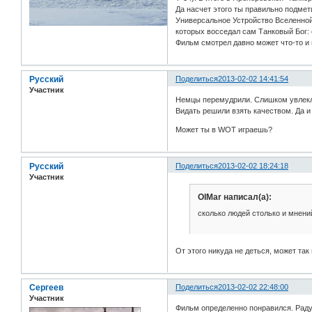
Да насчет этого ты правильно подмети
Универсальное Устройство Вселенной
которых восседал сам Танковый Бог:
Фильм смотрел давно может что-то и 
Русский
Поделиться
2013-02-02 14:41:54
Участник
Немцы перемудрили. Слишком увлекли
Видать решили взять качеством. Да и 
Может ты в WOT играешь?
Русский
Поделиться
2013-02-02 18:24:18
Участник
OlMar написал(а):
сколько людей столько и мнений
От этого никуда не деться, может так
Сергеев
Поделиться
2013-02-02 22:48:00
Участник
Фильм определенно понравился. Раду