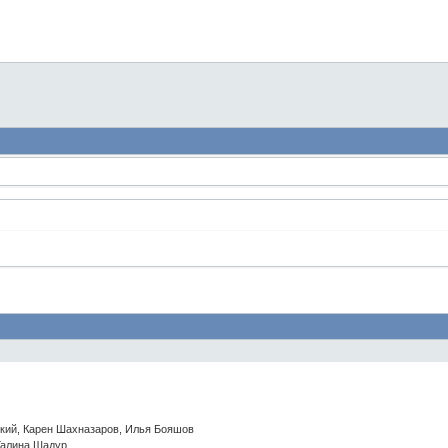
, Карен Шахназаров, Илья Бояшов
лина Шадур