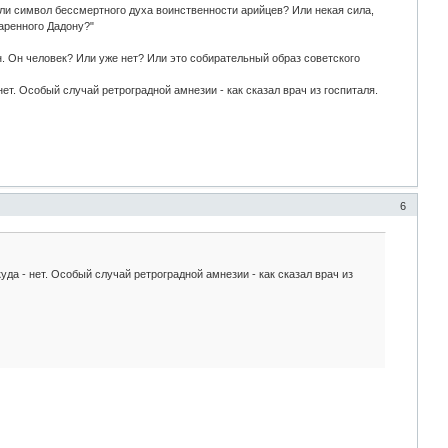
 Или символ бессмертного духа воинственности арийцев? Или некая сила,
даренного Дадону?"
н. Он человек? Или уже нет? Или это собирательный образ советского
нет. Особый случай ретроградной амнезии - как сказал врач из госпиталя.
6
уда - нет. Особый случай ретроградной амнезии - как сказал врач из