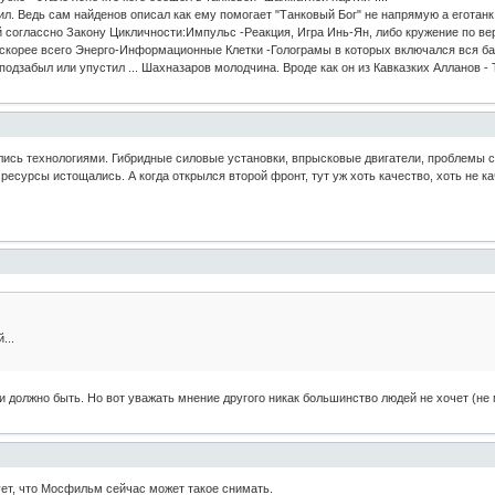
л. Ведь сам найденов описал как ему помогает "Танковый Бог" не напрямую а еготанк 
 соглассно Закону Цикличности:Импульс -Реакция, Игра Инь-Ян, либо кружение по в
 скорее всего Энерго-Информационные Клетки -Голограмы в которых включался вся ба
подзабыл или упустил ... Шахназаров молодчина. Вроде как он из Кавказких Алланов - 
сь технологиями. Гибридные силовые установки, впрысковые двигатели, проблемы с
ресурсы истощались. А когда открылся второй фронт, тут уж хоть качество, хоть не к
...
 и должно быть. Но вот уважать мнение другого никак большинство людей не хочет (не 
ет, что Мосфильм сейчас может такое снимать.