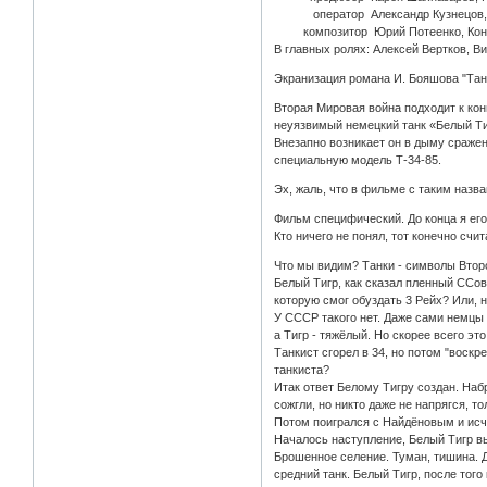
оператор Александр Кузнецов, А
композитор Юрий Потеенко, Конс
В главных ролях: Алексей Вертков, В
Экранизация романа И. Бояшова "Тан
Вторая Мировая война подходит к ко
неуязвимый немецкий танк «Белый Ти
Внезапно возникает он в дыму сраже
специальную модель Т-34-85.
Эх, жаль, что в фильме с таким назва
Фильм специфический. До конца я его 
Кто ничего не понял, тот конечно сч
Что мы видим? Танки - символы Второ
Белый Тигр, как сказал пленный ССов
которую смог обуздать 3 Рейх? Или, 
У СССР такого нет. Даже сами немцы 
а Тигр - тяжёлый. Но скорее всего это
Танкист сгорел в 34, но потом "воск
танкиста?
Итак ответ Белому Тигру создан. Наб
сожгли, но никто даже не напрягся, то
Потом поигрался с Найдёновым и исче
Началось наступление, Белый Тигр выл
Брошенное селение. Туман, тишина. Д
средний танк. Белый Тигр, после того