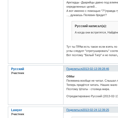
Арктидцы -Даарийцы давно под влияни
определенных целей...
А вот именно с помощью "7"(правда ту
..., думаешь Пелевин бредит?
Русский написал(а):
А когда они встретятся, Найдёно
Тут ты ПРАв:есть такое если взять п
углы следует "отретушировать" соот
Вот поэтому "Белый Тигр" и не попал 
Русский
Поделиться
2013-02-13 09:28:46
Участник
OlMar
Пелевина вообще не читал. Слышал лет
Теперь придётся читать. Наших мало
Поэтому Штаты - столица мира.
Отредактировано Русский (2013-02-13
Lawyer
Поделиться
2013-02-24 12:39:25
Участник