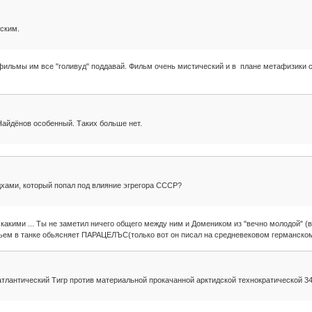
ским.
 фильмы им все "голивуд" поддавай. Фильм очень мистический и в плане метафизики 
Найдёнов особенный. Таких больше нет.
дхами, который попал под влияние эгрегора СССР?
 какими ... Ты не заметил ничего общего между ним и Домеником из "вечно молодой" (
вьем в танке обьясняет ПАРАЦЕЛЪС(только вот он писал на средневековом германском.
лантический Тигр против материальной прокачанной арктидской технократической 34,