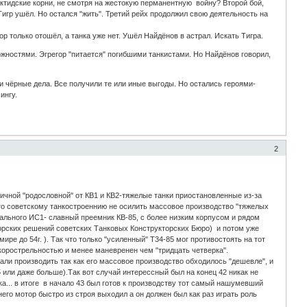
арктидские корни, не смотря на жестокую перманентную войну? Второй бой,
игр ушёл. Но остался "жить". Третий рейх продолжил свою деятельность на
ор только отошёл, а танка уже нет. Ушёл Найдёнов в астрал. Искать Тигра.
жностями. Эгрегор "питается" погибшими танкистами. Но Найдёнов говорил,
и чёрные дела. Все получили те или иные выгоды. Но остались героями-
ингу.
2
ичной "родословной" от КВ1 и КВ2-тяжелые танки приостановленные из-за
 что советскому танкостроеннию не осилить массовое производство "тяжелых
ального ИС1- славный преемник КВ-85, с более низким корпусом и рядом
орских решений советских Танковых Конструкторских Бюро) и потом уже
ире до 54г. ). Так что только "усиленный" Т34-85 мог противостоять на тот
корострельностью и менее маневренен чем "тридцать четверка".
жали производить так как его массовое производство обходилось "дешевле", и
или даже больше).Так вот случай интерессный был на конец 42 никак не
а... в итоге в начало 43 был готов к производству тот самый нашумевший
него мотор быстро из строя выходил а он должен был как раз играть роль