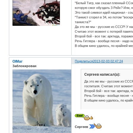
"Белый Тигр, как сказал пленный ССо
которую смог обуздать 3 Рейх? Или, 
Это такой символ идей национал - со
"Танкист сгорел в 34, но потом "вос
танкиста?"
Да это же мы - русские из СССР! У на
Считаю этот момент с потерей памят
Второй бой - все так: арктида, пораже
Речь Гитлера - вообще песня - надо 
В общем кино удалось, по крайней ме
OlMar
Поделиться
2013-02-03 02:47:24
Заблокирован
Сергеев написал(а):
Да это же мы - русские из СССР
госпиталя. Считаю этот момент
Второй бой - все так: арктида, 
Речь Гитлера - вообще песня -
В общем кино удалось, по край
Сергеев