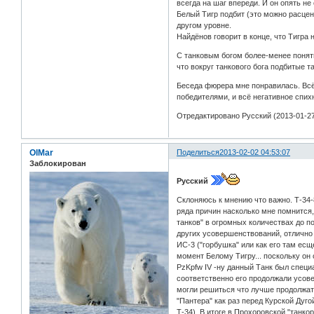
всегда на шаг впереди. И он опять н
Белый Тигр подбит (это можно расцен
другом уровне.
Найдёнов говорит в конце, что Тигра 
С танковым богом более-менее понят
что вокруг танкового бога подбитые т
Беседа фюрера мне понравилась. Всё 
победителями, и всё негативное спих
Отредактировано Русский (2013-01-27
OlMar
Поделиться
2013-02-02 04:53:07
Заблокирован
Русский
Склоняюсь к мнению что важно. Т-34-
ряда причин насколько мне помнится,
танков" в огромных количествах до 
других усовершенствований, отлично
ИС-3 ("горбушка" или как его там есщ
момент Белому Тигру... поскольку он
PzKpfw IV -ну данный Танк был специа
соответственно его продолжали усове
могли решиться что лучше продолжать
"Пантера" как раз перед Курской Дуго
Т-34). В итоге в Прохоровской "танко