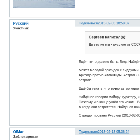
Русский
Поделиться
2013-02-03 10:59:07
Участник
Сергеев написал(а):
Да это же мы - русские из ССС
Ещё что-то должно быть. Ведь Найдён
Может молодой арктидец с сиддхами,
Арктида против Атлантиды. Астральн
астрале.
Ещё бы узнать, что точно автор книг
Найдёнов говорил майору-куратору, чт
Поэтому и в конце ушёл его искать. Б
А когда они встретятся, Найдёнов нако
Отредактировано Русский (2013-02-03
OlMar
Поделиться
2013-02-13 05:36:24
Заблокирован