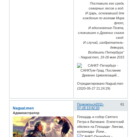
Поставили его средь
северных лесов и вод.
И Царь, основавший для
хождения по волнам Мира
флот,
И вдохновение Поэта,
сложившее о Древних сказок
свод.
И случай, изобретатель-
демиург,
Воздвигли Петербург"
- Nagual.men, 19-26 мая 2015
Отредактировано Nagual.men
(2020-05-27 21:24:29)
Поделиться
2011-
61
Nagual.men
07-28 13:42:20
Администратор
Площадь и собор Святого
Петра в Ватикане. Египетский
обелиск на Площади- Лингам,
колоннады- Йони...