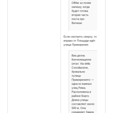
OlMar аз позже
напишу, когда
будет готова
вторая часть
поста про
Ватикан
Если смотреть сверху, то
вправо от Площади идёт
улица Примирения:
Виа делла
Кончилиационе
(итал. Via della
Conciliazione,
буквально
«улица
Примирения») —
одна из важных
улиц Рима.
Расположена в
районе Борго.
Длина улицы
составляет около
500 м. Она
соединяет Замок