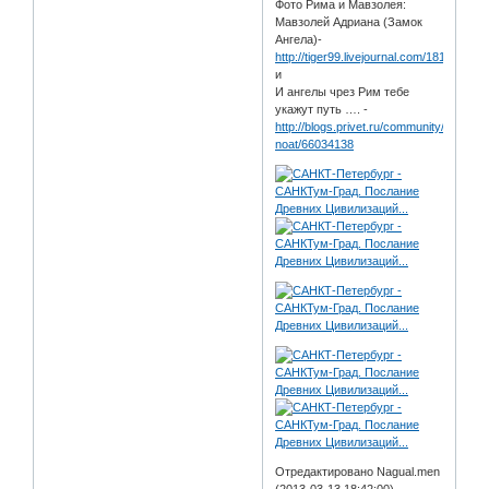
Фото Рима и Мавзолея:
Мавзолей Адриана (Замок
Ангела)-
http://tiger99.livejournal.com/181159.htm
и
И ангелы чрез Рим тебе
укажут путь …. -
http://blogs.privet.ru/community/Art-
noat/66034138
Отредактировано Nagual.men
(2013-03-13 18:42:00)