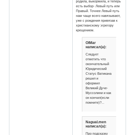
родила, выкормила, и теперь
есть выбор- Левый путь или
Правый. Точнее Левый путь
нам чаще всего навязывают,
уже с рождения привязав к
христианскому эгрегору
крещением.
OlMar
написал(а):
Следует
отметить что
окончательный
Юридический
Статус Ватикана
решил и
оформил
Великий Дуче-
Муссолини и как
он кончил(если
помните)?...
Nagual.men
написал(а):
Про подсказку