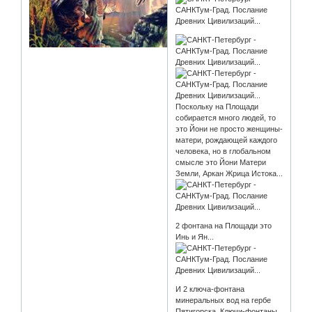
Поскольку на Площади
собирается много людей, то
это Йони не просто женщины-
матери, рождающей каждого
человека, но в глобальном
смысле это Йони Матери
Земли, Аркан Жрица Истока...
2 фонтана на Площади это
Инь и Ян...
И 2 ключа-фонтана
минеральных вод на гербе
Пятигорска. Ключи-фонтаны