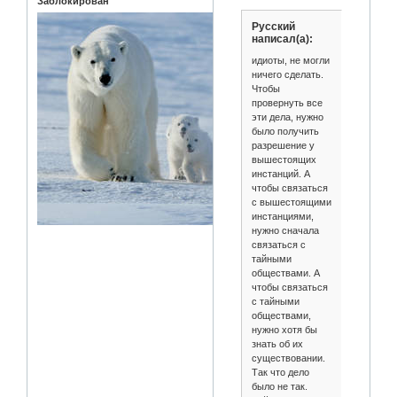
Заблокирован
Русский
написал(а):
идиоты, не могли
ничего сделать.
Чтобы
провернуть все
эти дела, нужно
было получить
разрешение у
вышестоящих
инстанций. А
чтобы связаться
с вышестоящими
инстанциями,
нужно сначала
связаться с
тайными
обществами. А
чтобы связаться
с тайными
обществами,
нужно хотя бы
знать об их
существовании.
Так что дело
было не так.