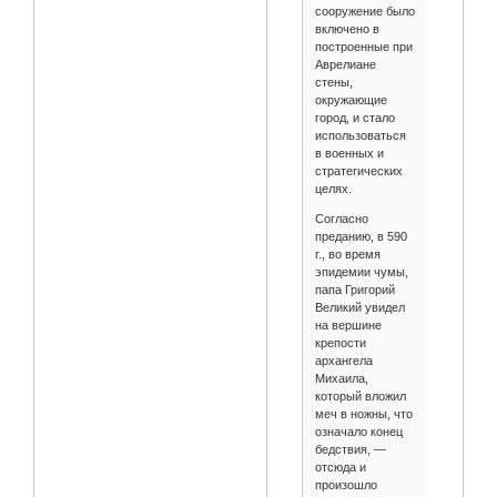
сооружение было
включено в
построенные при
Аврелиане
стены,
окружающие
город, и стало
использоваться
в военных и
стратегических
целях.
Согласно
преданию, в 590
г., во время
эпидемии чумы,
папа Григорий
Великий увидел
на вершине
крепости
архангела
Михаила,
который вложил
меч в ножны, что
означало конец
бедствия, —
отсюда и
произошло