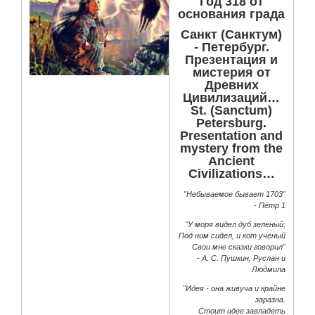
Год 318 от
основания града
Санкт (Санктум)
- Петербург.
Презентация и
мистерия от
Древних
Цивилизаций…
St. (Sanctum)
Petersburg.
Presentation and
mystery from the
Ancient
Civilizations…
"Небываемое бывает 1703"
- Пётр 1
"У моря видел дуб зеленый;
Под ним сидел, и кот ученый
Свои мне сказки говорил"
- А. С. Пушкин, Руслан и
Людмила
"Идея - она живуча и крайне
заразна.
Стоит идее завладеть