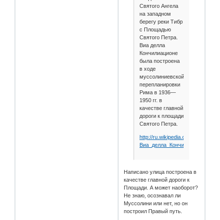
Святого Ангела
на западном
берегу реки Тибр
с Площадью
Святого Петра.
Виа делла
Кончилиационе
была построена
в ходе
муссолиниевской
перепланировки
Рима в 1936—
1950 гг. в
качестве главной
дороги к площади
Святого Петра.
http://ru.wikipedia.org/wiki/
Виа_делла_Кончилиационе
Написано улица построена в
качестве главной дороги к
Площади. А может наоборот?
Не знаю, осознавал ли
Муссолини или нет, но он
построил Правый путь.