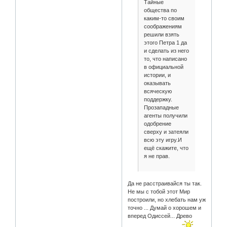
Тайные
общества по
каким-то своим
соображениям
решили взять
этого Петра 1 да
и сделать из него
то, что написано
в официальной
истории, и
оказывать
всяческую
поддержку.
Прозападные
агенты получили
одобрение
сверху и затеяли
всю эту игру.И
ещё скажите, что
я не прав.
Да не расстраивайся ты так.
Не мы с тобой этот Мир
построили, но хлебать нам уж
точно ... Думай о хорошем и
вперед Одиссей... Древо