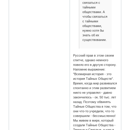
связаться с
тайными
обществами. А
чтобы связаться
с тайными
обществами,
нужно хотя бы
знать об их
существовании.
Русский прав в этом своем
спитче, однако немного
повело его в другую сторону.
Напомню выражение:
"Всемирная история - это
история Тайных Обществ".
Время, когда мир развивался
спонтанно и этим развитием
никто не управлял - давно
закончилось - ок. 50 тыс. лет
назад. Поэтому обвинять
Тайные Общества в том, что
они что-то учредили, что-то
совершили - бессмысленно!
Мы живем в мире, который
создали Тайные Общества -
Темные и Светлые, и нам в