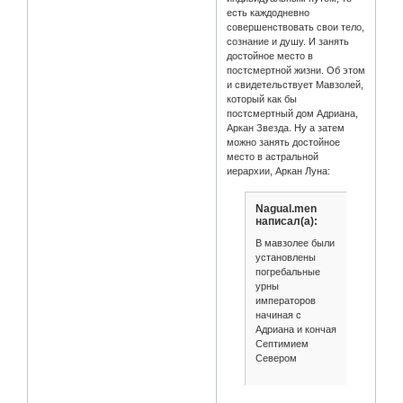
есть каждодневно
совершенствовать свои тело,
сознание и душу. И занять
достойное место в
постсмертной жизни. Об этом
и свидетельствует Мавзолей,
который как бы
постсмертный дом Адриана,
Аркан Звезда. Ну а затем
можно занять достойное
место в астральной
иерархии, Аркан Луна:
Nagual.men
написал(а):
В мавзолее были
установлены
погребальные
урны
императоров
начиная с
Адриана и кончая
Септимием
Севером