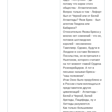
потому что корни этого
общества - Атлантические.
Вопрос только в том - Лефорт
был от Черной или от Белой
Атлантиды? Яков Брюс - был
агентом Гвидона или
Бабарихи?
Относительно Якова Брюса у
многих нет сомнений - что он,
потомок шотландских
королей - несомненно
Тамплиер. Однако, будучи в
Лондоне в составе Великого
Посольства, он встречался с
Ньютоном, которого считают
на тот момент главой Ордена
Розенкрейцеров. А тот в
письмах называл Брюса -
"наш полковник".
Итак Окно было прорублено и
в России стали воплощаться
представители других
цивилизаций - Атлантиды -
Белой и Черной, Белой
Арктиды, Пацифиды, ну и
Хиттиды разумеется.
Как только большевики
пришли к власти - они это