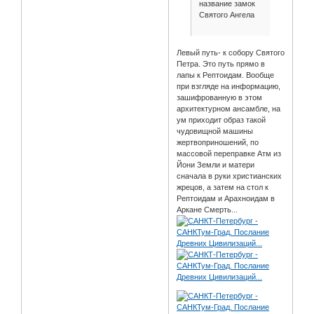
название замок
Святого Ангела
Левый путь- к собору Святого
Петра. Это путь прямо в
лапы к Рептоидам. Вообще
при взгляде на информацию,
зашифрованную в этом
архитектурном ансамбле, на
ум приходит образ такой
чудовищной машины
жертвоприношений, по
массовой переправке Атм из
Йони Земли и матери
сначала в руки христианских
жрецов, а затем на стол к
Рептоидам и Арахноидам в
Аркане Смерть...