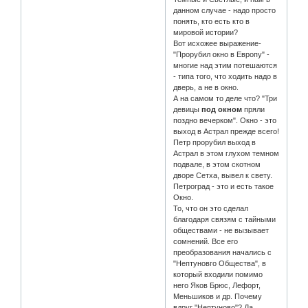
данном случае - надо просто
понять, кто есть кто в
мировой истории?
Вот исхожее выражение-
"Прорубил окно в Европу" -
многие над этим потешаются
- типа того, что ходить надо в
дверь, а не в окно.
А на самом то деле что? "Три
девицы
под окном
пряли
поздно вечерком". Окно - это
выход в Астрал прежде всего!
Петр прорубил выход в
Астрал в этом глухом темном
подвале, в этом скотном
дворе Сетха, вывел к свету.
Петроград - это и есть такое
Окно.
То, что он это сделал
благодаря связям с тайными
обществами - не вызывает
сомнений. Все его
преобразования начались с
"Нептуновго Общества", в
который входили помимо
него Яков Брюс, Лефорт,
Меньшиков и др. Почему
вдруг "Нептуново"? Да