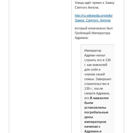
Улица идёт прямо к Замку
Святого Ангела:
http://ru.wikipedia.org/wiki/
Замок_Святого_Ангела
который изначально был
Гробницей Императора
Адриана:
Император
Адриан начал
строить его в 135
г. как мавзолей
для себя и
членов своей
семьи. Завершил
строительство в
139 г., после
смерти Адриана,
его
В мавзолее
были
установлены
погребальные
урны
императоров
начиная с
Адриана и