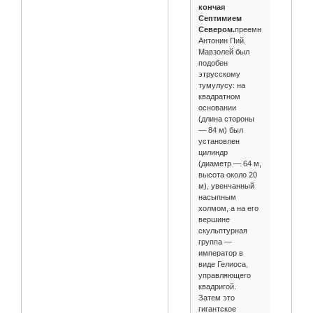
кончая
Септимием
Севером.
преемник
Антонин Пий.
Мавзолей был
подобен
этрусскому
тумулусу: на
квадратном
основании
(длина стороны
— 84 м) был
установлен
цилиндр
(диаметр — 64 м,
высота около 20
м), увенчанный
насыпным
холмом, а на его
вершине
скульптурная
группа —
император в
виде Гелиоса,
управляющего
квадригой.
Затем это
гигантское