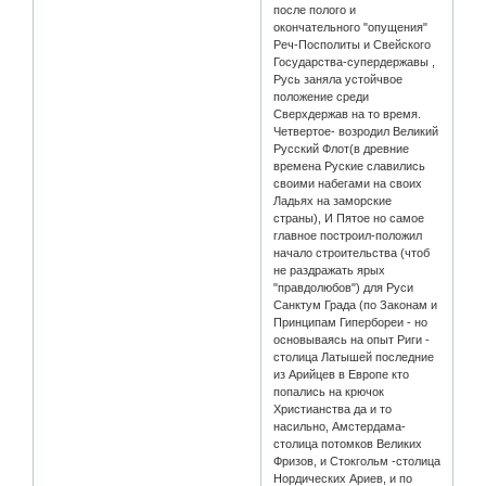
после полого и
окончательного "опущения"
Реч-Посполиты и Свейского
Государства-супердержавы ,
Русь заняла устойчвое
положение среди
Сверхдержав на то время.
Четвертое- возродил Великий
Русский Флот(в древние
времена Руские славились
своими набегами на своих
Ладьях на заморские
страны), И Пятое но самое
главное построил-положил
начало строительства (чтоб
не раздражать ярых
"правдолюбов") для Руси
Санктум Града (по Законам и
Принципам Гипербореи - но
основываясь на опыт Риги -
столица Латышей последние
из Арийцев в Европе кто
попались на крючок
Христианства да и то
насильно, Амстердама-
столица потомков Великих
Фризов, и Стокгольм -столица
Нордических Ариев, и по