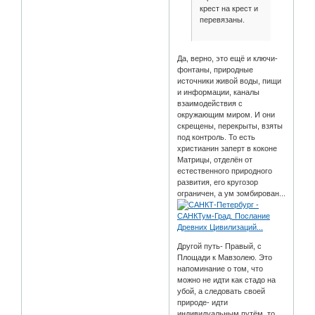
крест на крест и
перевязаны.
Да, верно, это ещё и ключи-
фонтаны, природные
источники живой воды, пищи
и информации, каналы
взаимодействия с
окружающим миром. И они
скрещены, перекрыты, взяты
под контроль. То есть
христианин заперт в коконе
Матрицы, отделён от
естественного природного
развития, его кругозор
ограничен, а ум зомбирован...
Другой путь- Правый, с
Площади к Мавзолею. Это
напоминание о том, что
можно не идти как стадо на
убой, а следовать своей
природе- идти
индивидуальным путём, то