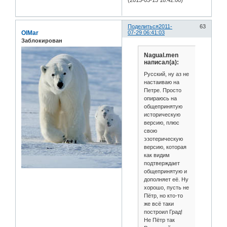
Поделиться
2011-
63
OlMar
07-29 06:41:03
Заблокирован
Nagual.men
написал(а):
Русский, ну аз не
настаиваю на
Петре. Просто
опираюсь на
общепринятую
историческую
версию, плюс
свою
эзотерическую
версию, которая
как видим
подтверждает
общепринятую и
дополняет её. Ну
хорошо, пусть не
Пётр, но кто-то
же всё таки
построил Град!
Не Пётр так