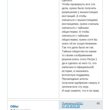
сделать.
Чтобы провернуть все эти
дела, нужно было получить
разрешение у вышестоящих
инстанций. А чтобы
связаться с вышестоящими
инстанциями, нужно сначала
связаться с тайными
обществами. А чтобы
связаться с тайными
обществами, нужно хотя бы
знать об их существовании.
Так что дело было не так.
Тайные общества по каким-
то своим соображениям
решили взять этого Петра 1
да и сделать из него то, что
написано в официальной
истории, и оказывать
всяческую поддержку.
Прозападные агенты
получили одобрение сверху и
затеяли всю эту игру.
И ещё скажите, что я не прав.
Поделиться
2011-
65
OlMar
07-29 18:52:28