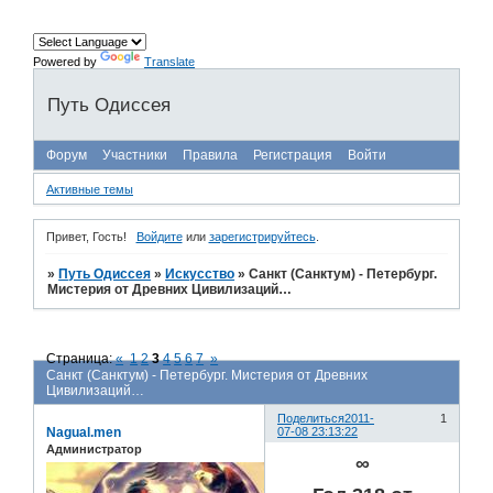
Powered by
Translate
Путь Одиссея
Форум
Участники
Правила
Регистрация
Войти
Активные темы
Привет, Гость!
Войдите
или
зарегистрируйтесь
.
»
Путь Одиссея
»
Искусство
»
Санкт (Санктум) - Петербург.
Мистерия от Древних Цивилизаций…
Страница:
«
1
2
3
4
5
6
7
»
Санкт (Санктум) - Петербург. Мистерия от Древних
Цивилизаций…
Поделиться
2011-
1
Nagual.men
07-08 23:13:22
Администратор
∞