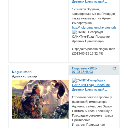
12 знаков Зодиака,
зашифрованных на Площади,
также указывают на Аркан
Императрица-
http://holyromanempirerulestoday.blogs
Отредактировано Nagual.men
(2013-03-13 18:32:49)
Поделиться
2011-
62
Nagual.men
07-28 13:46:03
Администратор
Стрелкой показал гробницу
(мавзолей) императора
Адриана, сейчас это Замок
Святого Ангела. Гробницу с
Площадью соединяет улица
Примирения.
Итак, вот Природа нас