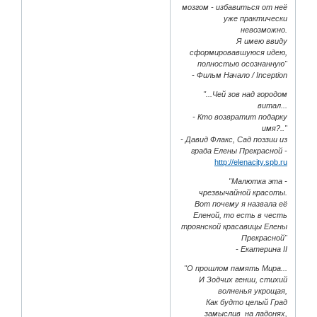
мозгом - избавиться от неё
уже практически
невозможно.
Я имею ввиду
сформировавшуюся идею,
полностью осознанную"
- Фильм Начало / Inception
"...Чей зов над городом
витал...
- Кто возвратит подарку
имя?.."
- Давид Флакс, Сад поэзии из
града Елены Прекрасной -
http://elenacity.spb.ru
"Малютка эта -
чрезвычайной красоты.
Вот почему я назвала её
Еленой, то есть в честь
троянской красавицы Елены
Прекрасной"
- Екатерина II
"О прошлом память Мира...
И Зодчих гении, стихий
волненья укрощая,
Как будто целый Град
замыслив на ладонях,