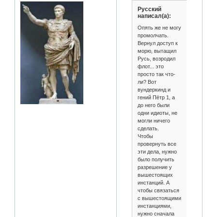
Русский
написал(а):
Опять же не могу
промолчать.
Вернул доступ к
морю, вытащил
Русь, возродил
флот... это
просто так что-
ли? Вот
вундеркинд и
гений Пётр 1, а
до него были
одни идиоты, не
могли ничего
сделать.
Чтобы
провернуть все
эти дела, нужно
было получить
разрешение у
вышестоящих
инстанций. А
чтобы связаться
с вышестоящими
инстанциями,
нужно сначала