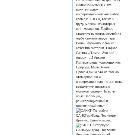
символизируют в этом
архитектурно-
информационном ансамбле,
кроме Инь и Ян, так же и
груди матери, из которых
пьёт младенец. Тройное
строение рукояток ключей на
гербе символизирует три
Гунны- функциональных
качества Материи- Раджас,
Саттва и Тамас. Это всё
говорит о 2 Аркане
Императрица. Кормящая нас
Природа, Мать Земля.
Причём пища эта не только
атомарная, но и
информационная, не зря есть
выражение- впитать с
молоком матери. То есть
опыт Эволюции,
реинкарнационный и
генетический опыт...