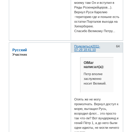
моему там Он и вступил в
Ряды Розенкрейцеров...).
Вернул Руси Карелию
-територию где и поныне есть
остатки Порталов выхода на
Хиперборею.
Спасибо Великому Петру...
Поделиться
2011-
64
Русский
07-29 18:41:10
Участник
OlMar
написал(а):
Петр вполне
заслуженно
носит Великий.
Опять же не могу
промолчать. Вернул доступ к
морю, вытащил Русь,
возродил флот... это просто
так что-ли? Вот вундеркинд и
гений Пётр 1, а до него были
одни идиоты, не могли ничего