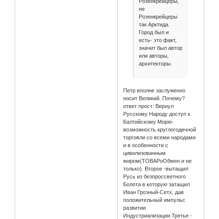
Розенкрейцеры,
не
Розенкрейцеры
так Арктида.
Город был и
есть- это факт,
значит был автор
или авторы,
архитекторы.
Петр вполне заслуженно
носит Великий. Почему?
ответ прост: Вернул
Русскому Народу доступ к
Балтийскому Морю-
возможность круглогодичной
торговли со всеми народами
и в особенности с
цивилизованным
миром(ТОВАРоОбмен и не
только). Второе -вытащил
Русь из безпроссветного
Болота в которую затащил
Иван Грозный-Сетх, дав
положительный импульс
развитии
Индустриализации.Третье -