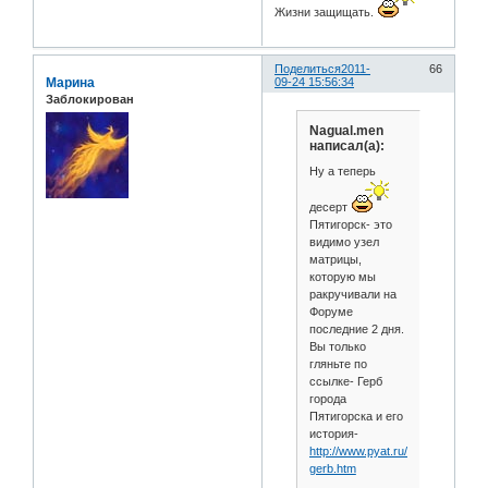
Жизни защищать.
Поделиться
2011-
66
Марина
09-24 15:56:34
Заблокирован
Nagual.men
написал(а):
Ну а теперь
десерт
Пятигорск- это
видимо узел
матрицы,
которую мы
ракручивали на
Форуме
последние 2 дня.
Вы только
гляньте по
ссылке- Герб
города
Пятигорска и его
история-
http://www.pyat.ru/formal-
gerb.htm