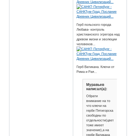
Герб польского города
Любава- контроль
христианского эгрегора над
древом жизни и эволюции
человеков...
Герб Ватикана. Ключи от
Рима и Рая...
Муравьев
написал(а):
Обрати
внимание на то
что ключи на
гербе Пятигорска
свободны по
отдельности(цвет
тоже имеет
значение),а на
гербе Ватикана