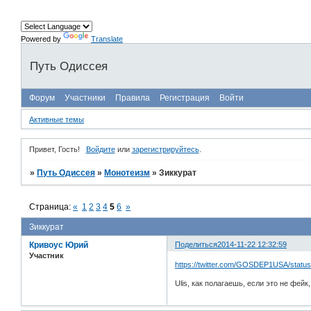
Powered by
Translate
Путь Одиссея
Форум
Участники
Правила
Регистрация
Войти
Активные темы
Привет, Гость!
Войдите
или
зарегистрируйтесь
.
»
Путь Одиссея
»
Монотеизм
»
Зиккурат
Страница:
«
1
2
3
4
5
6
»
Зиккурат
Кривоус Юрий
Поделиться
2014-11-22 12:32:59
Участник
https://twitter.com/GOSDEP1USA/statu
Ulis, как полагаешь, если это не фейк,