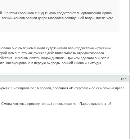
ой. Об этом сообщила «ОВД-Инфо» представитель организации Ирина
Евгений Авилов облили двери Мавзолея освященной водой, после чего
основано оно было немецкими художниками авангардистами и русским
рой момент, это как русская действительность отредактировала
ствия - Изгоним святой водой дьявола. При чём сделали они это в
рата инспирирована в первую очередь войной Сиона и Хиттиды.
127
крыт с 16 февраля по 16 апреля, сообщает «Интерфакс» со ссылкой на пресс-
 Смена костюма проводится раз в несколько лет. Параллельно с этой