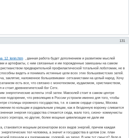
131
a_12_lenin.htm
, данная работа будет дополнением и развитием мыслей
алии и артефакты, с ним связанные и им порожденные замешаны на самом
христианством предварительной профилактической тотальной лоботомии, не в
способны видеть и понимать истинные цели всех этих большевистских затей.
орча, заклятие, наложенное большевиками- сетханистами на целый народ. Хочу
сатанизм есть все, что связано с монотеизмом, иудаизмом, христианством,
 и стоит древнеегипетский бог Сетх.
 энергетические аспекты этой затеи. Мавзолей стоит в самом центре
ьное подозрение, что революцию в России устроили именно для того, чтобы
тре столицы огромного государства, т.е. в самом сердце страны, Москва
вижении по кольцам и радиальным улицам, как в бездонную воронку сливается
зненная энергия государства стекается сюда, мало того, сионо- коммунисты
ского эгрегора, но другие, более мощные цивилизации не дали им
а, становится мощным резонатором всех видов энергий, причем каждая
энергетических тел человека, а значит и государства в целом (см. план
асной площади и к паломникам, головой- на запад. В чем тут смысл? Дело в