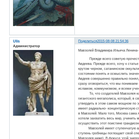
Ulis
Поделиться
2015-08-08 21:54:36
Администратор
Мавзолей Владимира Ильича Ленина-
Прежде всего советую прочесть 
Авдеева. Прежде всего, хочу к стат
крутом черном, сатанинском оккульт
состоянии понять и осмыслить значен
Авдеев совершенно правильно понял, 
сразу оговориться, что мы понимаем 
исламом, коммунизмом, и всеми учени
То, что создателей Мавзолея консу
гигантского мегаполиса, который, в 
утвердить в этом самом мощном по эн
имеет радиально- концентрическую ст
в Мавзолей. Мало того, Москва сама 
хотели захватить весь мир, учинить 
осуществить этот поистине грандиозн
Мавзолей имеет ступенчатую архитек
ступень гробницы поглощает свой спек
Мавзолея ниже). В фокусе этой энерг