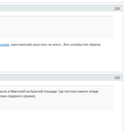
129
сылка
,христианский,запустить не могут...Вон охлобыстин обратку
130
шли в Мавзолей на Красной площади. Где почтили память вождя
тома (ядерного оружия).