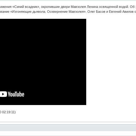
вижения «Синий всадник», окропившие двери Мавзолея Ленина освященной водой. Об
звание «Изгоняющие дьявола. Осквернение Мавзолея». Олег Басов и Евгений Авилов 
 02:19:11)