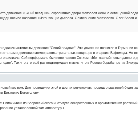
иста движения «Синий всадник», окропившие двери Мавзолея Ленина освященной вод
ощади носила название «Изгоняющие дьявола. Осквернение Мавзолея». Олег Басов и 
то сделали активисты движения "Синий всадник". Это движение возникло в Германии 
 есть само движение можно рассматривать как входящее в епархию Бафомеда. Но вто
го филиала. Сей перформанс был явно навеян Сетхом. Ибо главный посыл данного дей
подне". Так что это ещё раз подтверждает мысль, что в России борьба против Зикку
новый костюм. Для проведения этой и других регулярных процедур мавзолей будет за
ны Викторию Богомолову.
ты-биохимики из Всероссийского института лекарственных и ароматических растений.
ирование установленной там аппаратуры.