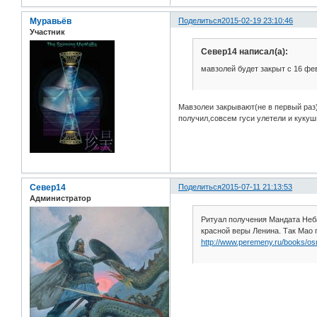
Муравьёв
Поделиться
2015-02-19 23:10:46
Участник
Север14 написал(а):
мавзолей будет закрыт с 16 фе
Мавзолеи закрывают(не в первый раз)
получил,совсем гуси улетели и кукушк
Север14
Поделиться
2015-07-11 21:13:53
Администратор
Ритуал получения Мандата Неб
красной веры Ленина. Так Мао 
http://www.peremeny.ru/books/o