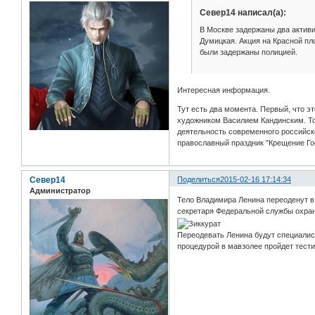
Север14 написал(а):
В Москве задержаны два актив
Думицкая. Акция на Красной пл
были задержаны полицией.
Интересная информация.
Тут есть два момента. Первый, что э
художником Василием Кандинским. То
деятельность современного российско
православный праздник "Крещение Гос
Север14
Поделиться
2015-02-16 17:14:34
Администратор
Тело Владимира Ленина переоденут в 
секретаря Федеральной службы охра
Переодевать Ленина будут специалис
процедурой в мавзолее пройдет тест