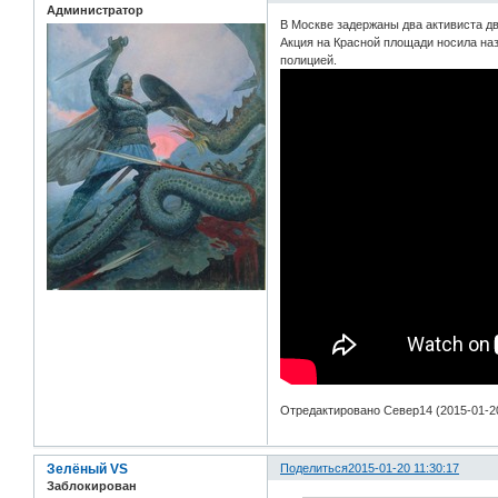
Администратор
В Москве задержаны два активиста д
Акция на Красной площади носила на
полицией.
Отредактировано Север14 (2015-01-20
Зелёный VS
Поделиться
2015-01-20 11:30:17
Заблокирован