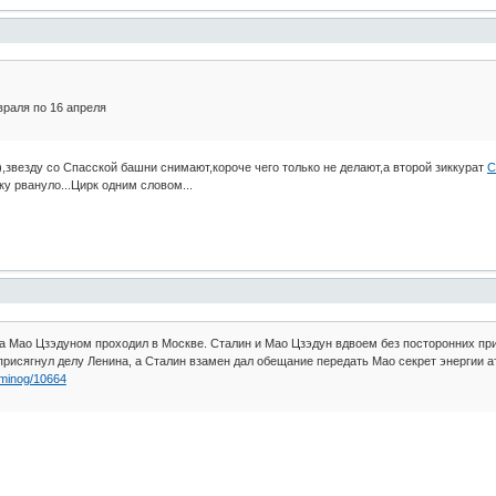
враля по 16 апреля
,звезду со Спасской башни снимают,короче чего только не делают,а второй зиккурат
С
у рвануло...Цирк одним словом...
а Мао Цзэдуном проходил в Москве. Сталин и Мао Цзэдун вдвоем без посторонних при
присягнул делу Ленина, а Сталин взамен дал обещание передать Мао секрет энергии а
sminog/10664