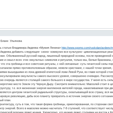
 Бланк- Ульянова
статью Владимира Авдеева «Мумия Ленина»
http://www.xpomo.com/ruskolan/avdeev/m
ье Авдеева добавить следующее- сионо- коммуниз все культурно- цивилизационные ре
изме. Оболваненный русский народ, лишенный природной основы, после проведенной 
ие и смысл всех этих оккультных символов и ритуалов, только мы, Белые Брахманы, 
что эта гробница и все советские ритуалы, с ней связанные- суть гигантской силы п
сатанизм прямо противоположным образом, нежели христиане, с нашей точки зрения, 
ями вышедшими из лона древней египетской ложи Левой Руки, во главе которой стоял
льтировали оккультисты самого высокого уровня, совершенно очевидно. Рассмотрим
свою очередь является столицей самого большого в мире государства. У меня есть сил
ергетике месте Земли эту Черную Дыру. Смотрите внимательно: Мавзолей стоит в цен
руктуру, т.е. вся жизненная энергия миллионов жителей города, накапливаемая при д
является центром гигантской радиальной структуры, охватывающей всю страну, вся жи
мировую революцию, дабы всю планету превратить в источник энергии своего сетханин
ый план.
туру, суть в том, что такая форма гробницы, ориентированная, по сторонам свет
тр энергий. Всего в мавзолее можно насчитать 7-8 ступеней, что соответствует числу 
етической воронки лежит мумия. Характерно, что мумия лежит ступнями на восток к Кр