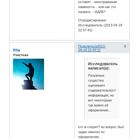
оставят... неисправимая
наивность... или как это
назвать - ИДЛБ?
Отредактировано
Исследователь (2013-04-18
22:07:42)
Поделиться
2013-
5
Rha
04-18 22:43:11
Участник
Исследователь
написал(а):
Разумные
существа
оценивают
содержательность
информации, но
вот некоторым
так важно её
оформление...
кто ж спорит? но вопрос был
задан именно по
оформлению