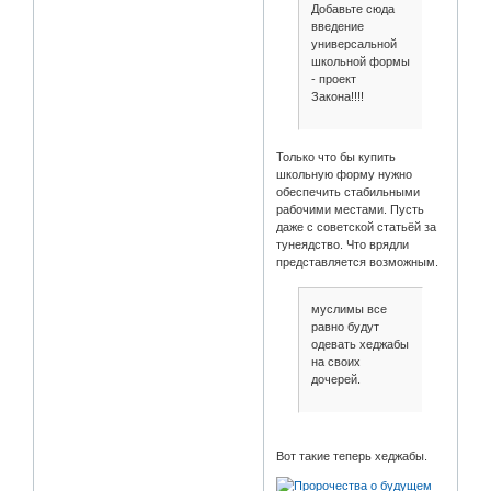
Добавьте сюда
введение
универсальной
школьной формы
- проект
Закона!!!!
Только что бы купить
школьную форму нужно
обеспечить стабильными
рабочими местами. Пусть
даже с советской статьёй за
тунеядство. Что врядли
представляется возможным.
муслимы все
равно будут
одевать хеджабы
на своих
дочерей.
Вот такие теперь хеджабы.