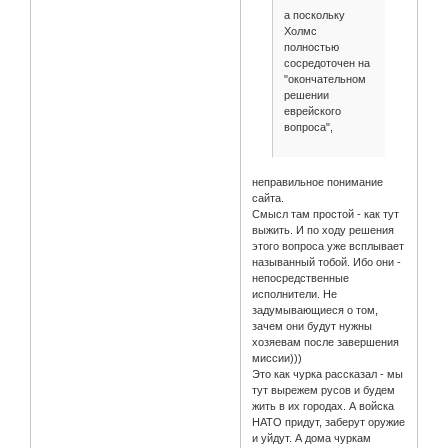
а поскольку
Холмс
полностью
сосредоточен на
"окончательном
решении
еврейского
вопроса",
неправильное понимание
сайта.
Смысл там простой - как тут
выжить. И по ходу решения
этого вопроса уже всплывает
называнный тобой. Ибо они -
непосредственные
исполнители. Не
задумывающиеся о том,
зачем они будут нужны
хозяевам после завершения
миссии)))
Это как чурка рассказал - мы
тут вырежем русов и будем
жить в их городах. А войска
НАТО придут, заберут оружие
и уйдут. А дома чуркам