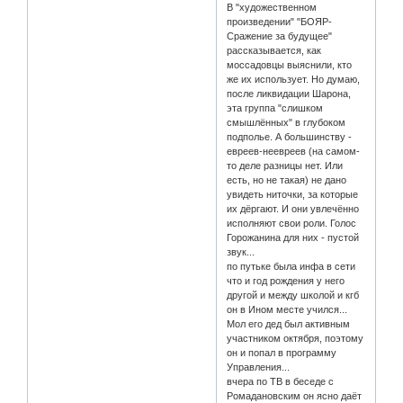
В "художественном
произведении" "БОЯР-
Сражение за будущее"
рассказывается, как
моссадовцы выяснили, кто
же их использует. Но думаю,
после ликвидации Шарона,
эта группа "слишком
смышлённых" в глубоком
подполье. А большинству -
евреев-неевреев (на самом-
то деле разницы нет. Или
есть, но не такая) не дано
увидеть ниточки, за которые
их дёргают. И они увлечённо
исполняют свои роли. Голос
Горожанина для них - пустой
звук...
по путьке была инфа в сети
что и год рождения у него
другой и между школой и кгб
он в Ином месте учился...
Мол его дед был активным
участником октября, поэтому
он и попал в программу
Управления...
вчера по ТВ в беседе с
Ромадановским он ясно даёт