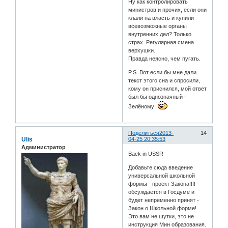
Ну как контролировать
министров и прочих, если они
клали на власть и купили
всевозможные органы
внутренних дел? Только
страх. Регулярная смена
верхушки.
Правда неясно, чем пугать.
P.S. Вот если бы мне дали
текст этого сна и спросили,
кому он приснился, мой ответ
был бы однозначный -
Зелёному
Поделиться
2013-
14
Ulis
04-25 20:35:53
Администратор
Back in USSR
Добавьте сюда введение
универсальной школьной
формы - проект Закона!!!! -
обсуждается в Госдуме и
будет непременно принят -
Закон о Школьной форме!
Это вам не шутки, это не
инструкция Мин образования.