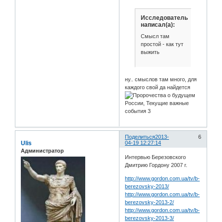
Исследователь
написал(а):
Смысл там
простой - как тут
выжить
ну.. смыслов там много, для
каждого свой да найдется
Поделиться
2013-
6
Ulis
04-19 12:27:14
Администратор
Интервью Березовского
Дмитрию Гордону 2007 г.
http://www.gordon.com.ua/tv/b-
berezovsky-2013/
http://www.gordon.com.ua/tv/b-
berezovsky-2013-2/
http://www.gordon.com.ua/tv/b-
berezovsky-2013-3/