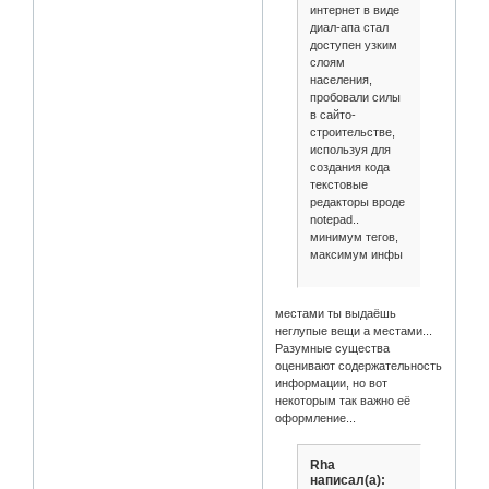
интернет в виде
диал-апа стал
доступен узким
слоям
населения,
пробовали силы
в сайто-
строительстве,
используя для
создания кода
текстовые
редакторы вроде
notepad..
минимум тегов,
максимум инфы
местами ты выдаёшь
неглупые вещи а местами...
Разумные существа
оценивают содержательность
информации, но вот
некоторым так важно её
оформление...
Rha
написал(а):