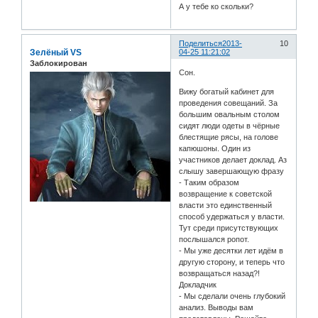
А у тебе ко скольки?
Поделиться
2013-
10
Зелёный VS
04-25 11:21:02
Заблокирован
Сон.
Вижу богатый кабинет для
проведения совещаний. За
большим овальным столом
сидят люди одеты в чёрные
блестящие рясы, на голове
капюшоны. Один из
участников делает доклад. Аз
слышу завершающую фразу
- Таким образом
возвращение к советской
власти это единственный
способ удержаться у власти.
Тут среди присутствующих
послышался ропот.
- Мы уже десятки лет идём в
другую сторону, и теперь что
возвращаться назад?!
Докладчик
- Мы сделали очень глубокий
анализ. Выводы вам