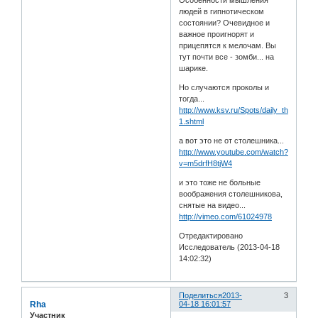
Особенности мышления
людей в гипнотическом
состоянии? Очевидное и
важное проигнорят и
прицепятся к мелочам. Вы
тут почти все - зомби... на
шарике.
Но случаются проколы и
тогда...
http://www.ksv.ru/Spots/daily_thoughts
1.shtml
а вот это не от столешника...
http://www.youtube.com/watch?
v=m5drfH8tjW4
и это тоже не больные
воображения столешникова,
снятые на видео...
http://vimeo.com/61024978
Отредактировано
Исследователь (2013-04-18
14:02:32)
Поделиться
2013-
3
Rha
04-18 16:01:57
Участник