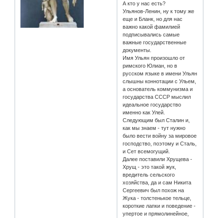
А кто у нас есть?
Ульянов-Ленин, ну к тому же
еще и Бланк, но для нас
важно какой фамилией
подписывались самые
важные государственные
документы.
Имя Ульян произошло от
римского Юлиан, но в
русском языке в имени Ульян
слышны коннотации с Ульем,
а основатель коммунизма и
государства СССР мыслил
идеальное государство
именно как Улей.
Следующим был Сталин и,
как мы знаем - тут нужно
было вести войну за мировое
господство, поэтому и Сталь,
и Сет всемогущий.
Далее поставили Хрущева -
Хрущ - это такой жук,
вредитель сельского
хозяйства, да и сам Никита
Сергеевич был похож на
Жука - толстенькое тельце,
короткие лапки и поведение -
упертое и прямолинейное,