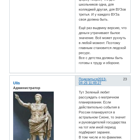
школьников одна, для
колледжей другая, для ВУЗов
третья. И у каждого ВУЗа
своя должна быть.
Ещё раз выдвину версию, что
деньги утрачивают былое
значение. Всё может рухнуть
в любой момент. Поэтому
главным становится людской
ресурс.
Все с детства должны быть
готовы к труду и обороне.
Поделиться
2013-
23
Ulis
04-26 11:49:27
Администратор
Тут Зеленый любит
рассуждать о матричном
планировании. Если
действительно события в
России планируются в
астральном Сионе, то значит
и руководителей государства
на тот или иной период
подбирают заранее.
В том числе и по фамилии.