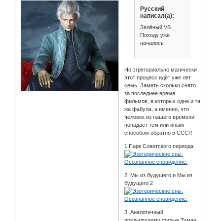
Русский
написал(а):
Зелёный VS
Походу уже
началось
Но эгрегориально магически
этот процесс идёт уже лет
семь. Заметь сколько снято
за последнее время
фильмов, в которых одна и та
жа фабула, а именно, что
человек из нашего времени
попадает тем или иным
способом обратно в СССР.
1.Парк Советского периода.
2. Мы из будущего и Мы из
будущего 2
3. Аналогичный
предыдущему фильм Туман