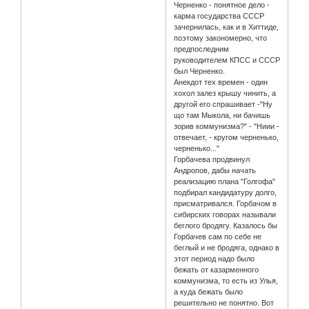
Черненко - понятное дело -
карма государства СССР
зачернилась, как и в Хиттиде,
поэтому закономерно, что
предпоследним
руководителем КПСС и СССР
был Черненко.
Анекдот тех времен - один
хохол залез крышу чинить, а
другой его спрашивает -"Ну
що там Мыкола, ни бачишь
зорив коммунизма?" - "Ниии -
отвечает, - кругом черненько,
черненько..."
Горбачева продвинул
Андропов, дабы начать
реализацию плана "Голгофа"
подбирал кандидатуру долго,
присматривался. Горбачом в
сибирских говорах называли
беглого бродягу. Казалось бы
Горбачев сам по себе не
беглый и не бродяга, однако в
этот период надо было
бежать от казарменного
коммунизма, то есть из Улья,
а куда бежать было
решительно не понятно. Вот