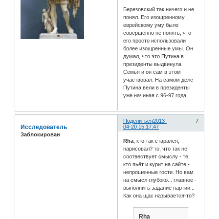
Березовский так ничего и не
понял. Его изощренному
еврейскому уму было
совершенно не понять, что
его просто использовали
более изощренные умы. Он
думал, что это Путина в
президенты выдвинула
Семья и он сам в этом
участвовал. На самом деле
Путина вели в президенты
уже начиная с 96-97 года.
Поделиться
2013-
7
Исследователь
04-20 15:17:47
Заблокирован
Rha
, кто так старался,
нарисовал? то, что так не
соотвествует смыслу - те,
кто пьёт и курит на сайте -
непрошенные гости. Но вам
на смысл глубоко... главное -
выполнить задание партии...
Как она щас называется-то?
Rha