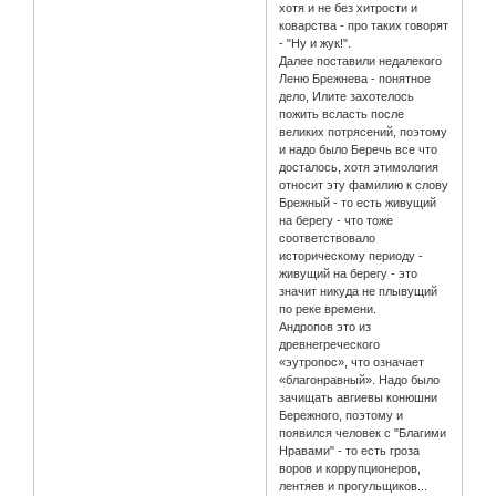
хотя и не без хитрости и
коварства - про таких говорят
- "Ну и жук!".
Далее поставили недалекого
Леню Брежнева - понятное
дело, Илите захотелось
пожить всласть после
великих потрясений, поэтому
и надо было Беречь все что
досталось, хотя этимология
относит эту фамилию к слову
Брежный - то есть живущий
на берегу - что тоже
соответствовало
историческому периоду -
живущий на берегу - это
значит никуда не плывущий
по реке времени.
Андропов это из
древнегреческого
«эутропос», что означает
«благонравный». Надо было
зачищать авгиевы конюшни
Бережного, поэтому и
появился человек с "Благими
Нравами" - то есть гроза
воров и коррупционеров,
лентяев и прогульщиков...