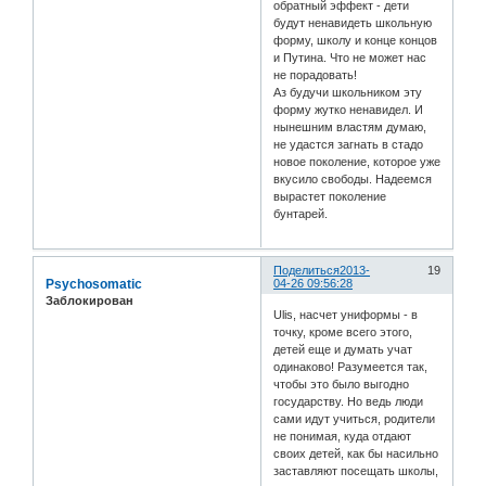
обратный эффект - дети
будут ненавидеть школьную
форму, школу и конце концов
и Путина. Что не может нас
не порадовать!
Аз будучи школьником эту
форму жутко ненавидел. И
нынешним властям думаю,
не удастся загнать в стадо
новое поколение, которое уже
вкусило свободы. Надеемся
вырастет поколение
бунтарей.
Поделиться
2013-
19
Psychosomatic
04-26 09:56:28
Заблокирован
Ulis, насчет униформы - в
точку, кроме всего этого,
детей еще и думать учат
одинаково! Разумеется так,
чтобы это было выгодно
государству. Но ведь люди
сами идут учиться, родители
не понимая, куда отдают
своих детей, как бы насильно
заставляют посещать школы,