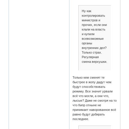
Ну как
контролировать
министров и
прочих, если они
клали на власть
и купили
всевозможные
органы
внутренних дел?
Только страх.
Регулярная
смена верхушки.
Только кем сменят те
быстрее в жопу дадут чем
будут способствовать
режиму. Все значит урвали
всё что могли, а они что,
лысые? Даже не смотря на то
что Кипр отныне не
принимает наворованное всё
равно будут добирать
последнее.