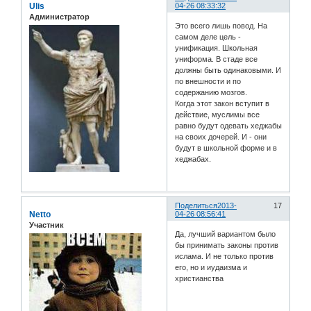
Ulis
04-26 08:33:32
Администратор
Это всего лишь повод. На
самом деле цель -
унификация. Школьная
униформа. В стаде все
должны быть одинаковыми. И
по внешности и по
содержанию мозгов.
Когда этот закон вступит в
действие, муслимы все
равно будут одевать хеджабы
на своих дочерей. И - они
будут в школьной форме и в
хеджабах.
Поделиться
2013-
17
Netto
04-26 08:56:41
Участник
Да, лучший вариантом было
бы принимать законы против
ислама. И не только против
его, но и иудаизма и
христианства