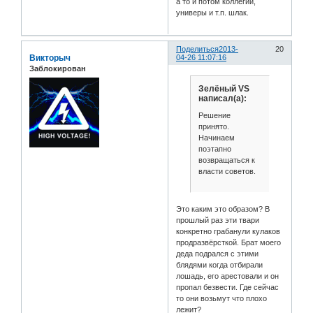
а то и потом коллегии,
универы и т.п. шлак.
Поделиться
2013-
20
Викторыч
04-26 11:07:16
Заблокирован
Зелёный VS
написал(а):
Решение
принято.
Начинаем
поэтапно
возвращаться к
власти советов.
Это каким это образом? В
прошлый раз эти твари
конкретно грабанули кулаков
продразвёрсткой. Брат моего
деда подрался с этими
блядями когда отбирали
лошадь, его арестовали и он
пропал безвести. Где сейчас
то они возьмут что плохо
лежит?