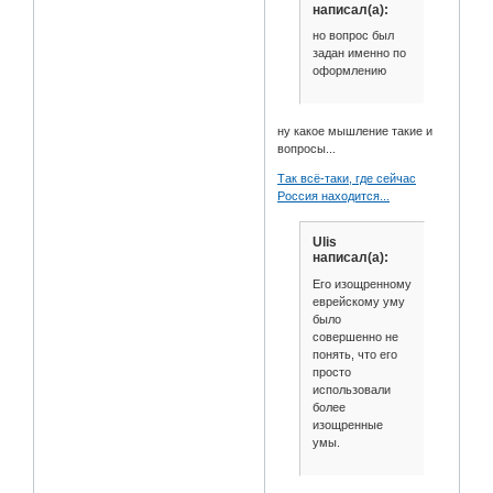
написал(а):
но вопрос был
задан именно по
оформлению
ну какое мышление такие и
вопросы...
Так всё-таки, где сейчас
Россия находится...
Ulis
написал(а):
Его изощренному
еврейскому уму
было
совершенно не
понять, что его
просто
использовали
более
изощренные
умы.