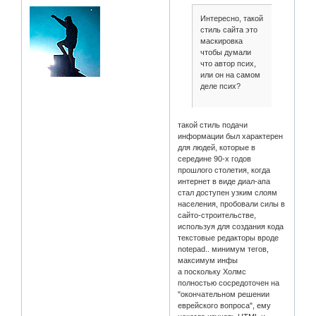
Интересно, такой
стиль сайта это
маскировка
чтобы думали
что автор псих,
или он на самом
деле псих?
такой стиль подачи
информации был характерен
для людей, которые в
середине 90-х годов
прошлого столетия, когда
интернет в виде диал-апа
стал доступен узким слоям
населения, пробовали силы в
сайто-строительстве,
используя для создания кода
текстовые редакторы вроде
notepad.. минимум тегов,
максимум инфы
а поскольку Холмс
полностью сосредоточен на
"окончательном решении
еврейского вопроса", ему