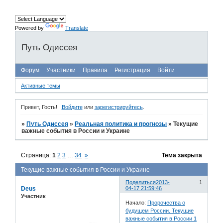
Powered by
Translate
Путь Одиссея
Форум
Участники
Правила
Регистрация
Войти
Активные темы
Привет, Гость!
Войдите
или
зарегистрируйтесь
.
»
Путь Одиссея
»
Реальная политика и прогнозы
»
Текущие
важные события в России и Украине
Страница:
1
2
3
…
34
»
Тема закрыта
Текущие важные события в России и Украине
Поделиться
2013-
1
Deus
04-17 21:59:46
Участник
Начало:
Пророчества о
будущем России. Текущие
важные события в России 1