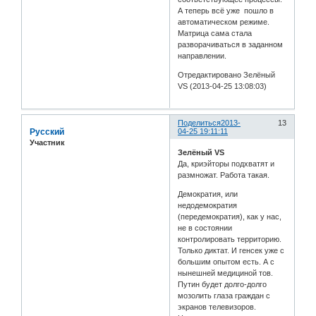
А теперь всё уже пошло в
автоматическом режиме.
Матрица сама стала
разворачиваться в заданном
направлении.
Отредактировано Зелёный
VS (2013-04-25 13:08:03)
Поделиться
2013-
13
Русский
04-25 19:11:11
Участник
Зелёный VS
Да, криэйторы подхватят и
размножат. Работа такая.
Демократия, или
недодемократия
(передемократия), как у нас,
не в состоянии
контролировать территорию.
Только диктат. И генсек уже с
большим опытом есть. А с
нынешней медициной тов.
Путин будет долго-долго
мозолить глаза граждан с
экранов телевизоров.