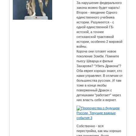
За нарушение федерального
закона можно будет карать!
Второе - введение Одного
единственного учебника
истории. Разумеется - с
одной единственной ГБ-
истской, а точнее
сетхианской трактовкой
истории, особенно 2 мировой
войны.
Короче они готовят новое
поколение Зомби. Помните
пьесу Шварца и фильм
Захарова? "Убить Дракона"?
Оба еврея хорошо знают, кто
нами управляет. В отличии от
большинства русских. И там
тоже в конце якобы
поверженный Дракон с
детишками "работает" через
них власть себе и вернет.
Собственно - вся
перестройка, как мы хорошо
уже понимаем, была