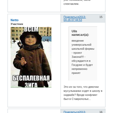
спектаклем.
Поделиться
2013-
15
Netto
04-26 07:44:53
Участник
Ulis
написал(а):
введение
универсальной
школьной формы
- проект
Закона!!!! -
обсуждается в
Госдуме и будет
непременно
принят
Это из-за того, что девочки
мусульманки ходят в школу в
хиджабе? Вроде конфликт
был в Ставрополье...
Поделиться
2013-
16