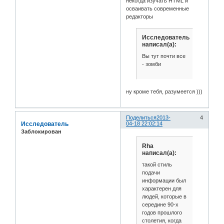
некогда изучать HTML и
осваивать современные
редакторы
Исследователь
написал(а):
Вы тут почти все
- зомби
ну кроме тебя, разумеется )))
Поделиться
2013-
4
Исследователь
04-18 22:02:14
Заблокирован
Rha
написал(а):
такой стиль
подачи
информации был
характерен для
людей, которые в
середине 90-х
годов прошлого
столетия, когда