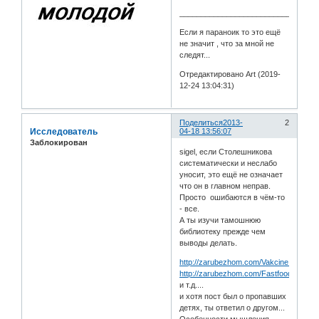
________________________________
Если я параноик то это ещё
не значит , что за мной не
следят...
Отредактировано Art (2019-
12-24 13:04:31)
Поделиться
2013-
2
Исследователь
04-18 13:56:07
Заблокирован
sigel, если Столешникова
систематически и неслабо
уносит, это ещё не означает
что он в главном неправ.
Просто ошибаются в чём-то
- все.
А ты изучи тамошнюю
библиотеку прежде чем
выводы делать.
http://zarubezhom.com/Vakcine.htm
http://zarubezhom.com/Fastfood.htm
и т.д....
и хотя пост был о пропавших
детях, ты ответил о другом...