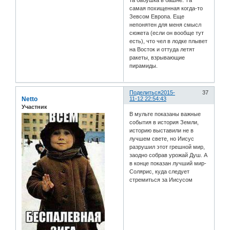
та бабушка в башне. Та
самая похищенная когда-то
Зевсом Европа. Еще
непонятен для меня смысл
сюжета (если он вообще тут
есть), что чел в лодке плывет
на Восток и оттуда летят
ракеты, взрывающие
пирамиды.
Поделиться
2015-
37
Netto
11-12 22:54:43
Участник
В мульте показаны важные
события в история Земли,
историю выставили не в
лучшем свете, но Иисус
разрушил этот грешной мир,
заодно собрав урожай Душ. А
в конце показан лучший мир-
Солярис, куда следует
стремиться за Иисусом