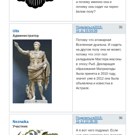
а почему именно она и
почему она сидит на черно-
bелом полу?
Поделиться
2015-
35
Ulis
11-11 15:54:09
Администратор
Потому что атомарная
Вселенная дуальна. И сидеть
на другом полу она не может,
потому что этот пол
укладывали Мастера масоны
в эпоху Рыб. Декларация
образования Матриатиды
была принята в 2010 году,
значит уже в 2012 она была
объявлена и известна в
Астрале.
Поделиться
2015-
36
Neznaika
11-12 22:35:35
Участник
А я вот чего подумал. Если