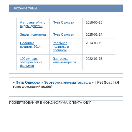
Похожие темы
А с планетой что
Путь Одиссея
2018-06-13
будем делать?
Знаки и символы
Путь Одиссея
2025-01-14
Политика
Реальная
2014-08-19
позитив: 2014 г
политика и
прогнозы
100 лучших
Эзотерика
2022-01-15
эзотерических
кинематографа
фильмов
»
Путь Одиссея
»
Эзотерика кинематографа
»
I, Pet Goat II (Я
тоже домашний козёл)
ПОЖЕРТВОВАНИЯ В ФОНД ФОРУМА. ОПЛАТА КНИГ