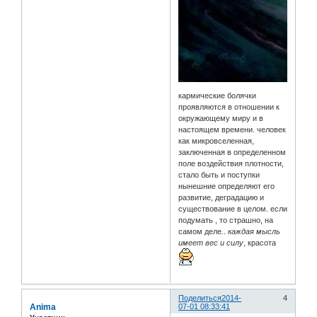
кармические болячки
проявляются в отношении к
окружающему миру и в
настоящем времени. человек
как микровселенная,
заключенная в определенном
поле воздействия плотности,
стало быть и поступки
нынешние определяют его
развитие, деградацию и
существование в целом. если
подумать , то страшно, на
самом деле..
каждая мысль
имеет вес и силу
, красота
Поделиться
2014-
4
Anima
07-01 08:33:41