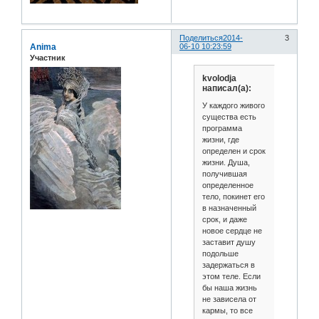
Поделиться
2014-
3
Anima
06-10 10:23:59
Участник
kvolodja
написал(а):
У каждого живого
существа есть
программа
жизни, где
определен и срок
жизни. Душа,
получившая
определенное
тело, покинет его
в назначенный
срок, и даже
новое сердце не
заставит душу
подольше
задержаться в
этом теле. Если
бы наша жизнь
не зависела от
кармы, то все