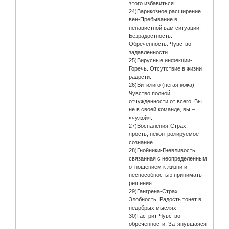
этого избавиться.
24)Варикозное расширение
вен-Пребывание в
ненавистной вам ситуации.
Безрадостность.
Обреченность. Чувство
задавленности.
25)Вирусные инфекции-
Горечь. Отсутствие в жизни
радости.
26)Витилиго (пегая кожа)-
Чувство полной
отчужденности от всего. Вы
не в своей команде, вы –
«чужой».
27)Воспаления-Страх,
ярость, неконтролируемое
сознание.
28)Гнойники-Гневливость,
связанная с неопределенным
отношением к жизни и
неспособностью принимать
решения.
29)Гангрена-Страх.
Злобность. Радость тонет в
недобрых мыслях.
30)Гастрит-Чувство
обреченности. Затянувшаяся