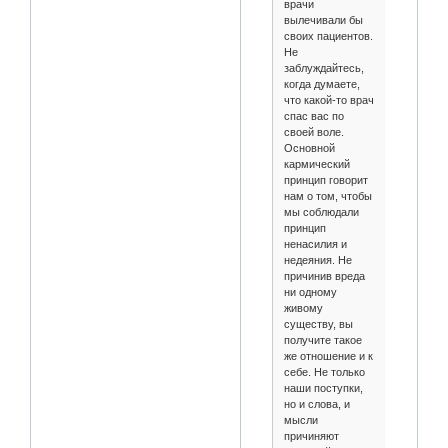
врачи
вылечивали бы
своих пациентов.
Не
заблуждайтесь,
когда думаете,
что какой-то врач
спас вас по
своей воле.
Основной
кармический
принцип говорит
нам о том, чтобы
мы соблюдали
принцип
ненасилия и
недеяния. Не
причинив вреда
ни одному
живому
существу, вы
получите такое
же отношение и к
себе. Не только
наши поступки,
но и слова, и
мысли
причиняют