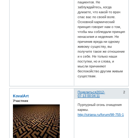
пациентов. Не
заблуждайтесь, когда
думаете, что какой-то врач
спас вас по своей воле.
Основной кармический
принцип говорит нам о том,
чтобы мы соблюдали принцип
ненасилия и недеяния. Не
причинив вреда ни одному
живому существу, вы
получите такое же отношение
и к себе. Не только наши
поступки, но и слова, и
мысли причиняют
беспокойство другим живым
существам.
Поделиться
2012-
2
KovalArt
07-13 00:04:11
Участник
Пурпурный огонь очищения
кармы.
http://siriana.ru/forum/98-755-1