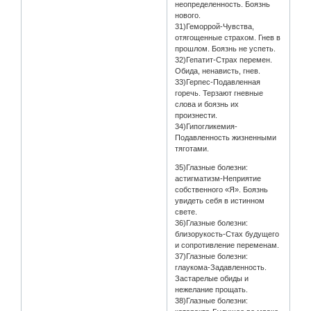
неопределенность. Боязнь
нового.
31)Геморрой-Чувства,
отягощенные страхом. Гнев в
прошлом. Боязнь не успеть.
32)Гепатит-Страх перемен.
Обида, ненависть, гнев.
33)Герпес-Подавленная
горечь. Терзают гневные
слова и боязнь их
произнести.
34)Гипогликемия-
Подавленность жизненными
тяготами.
35)Глазные болезни:
астигматизм-Неприятие
собственного «Я». Боязнь
увидеть себя в истинном
свете.
36)Глазные болезни:
близорукость-Стах будущего
и сопротивление переменам.
37)Глазные болезни:
глаукома-Задавленность.
Застарелые обиды и
нежелание прощать.
38)Глазные болезни: