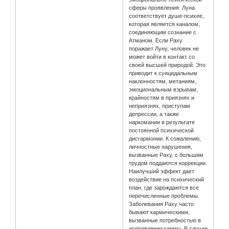
сферы проявления. Луна
соответствует душе-психее,
которая является каналом,
соединяющим сознание с
Атманом. Если Раху
поражает Луну, человек не
может войти в контакт со
своей высшей природой. Это
приводит к суицидальным
наклонностям, метаниям,
эмоциональным взрывам,
крайностям в приязнях и
неприязнях, приступам
депрессии, а также
наркомании в результате
постоянной психической
дисгармонии. К сожалению,
личностные нарушения,
вызванные Раху, с большим
трудом поддаются коррекции.
Наилучший эффект дает
воздействие на психический
план, где зарождаются все
перечисленные проблемы.
Заболевания Раху часто
бывают кармическими,
вызванные потребностью в
исправлении кармы. В случае