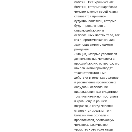
болезнь. Все хронические
болезни, которые наработал
человек к концу своей жизни,
становятся причиной
будущих болезней, которые
будут проявляться в
следующей жизни в
ослабленных частях тела, так
как энергетические каналы
закупориваются с самого
рождения.
Эмоции, которые управляли
деятельностью человека в
прошлой жизни, остаются, и с
начала жизни производят
такие отрицательные
действия в теле, как сужение
и расширение кровеносных
сосудов и ослабление
пищеварения; как следствие,
токсины начинают поступать
в кровь еще в раннем
возрасте, а когда человек
становится зрелым, то и
болезни уже созрели и
проявляются, беспокоя ум
человека. Физическое
уродство - это тоже наши