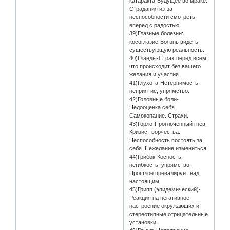
катаракта-Будущее во мраке.
Страдания из-за
неспособности смотреть
вперед с радостью.
39)Глазные болезни:
косоглазие-Боязнь видеть
существующую реальность.
40)Гланды-Страх перед всем,
что происходит без вашего
желания и участия.
41)Глухота-Нетерпимость,
неприятие, упрямство.
42)Головные боли-
Недооценка себя.
Самокопание. Страхи.
43)Горло-Проглоченный гнев.
Кризис творчества.
Неспособность постоять за
себя. Нежелание измениться.
44)Грибок-Косность,
негибкость, упрямство.
Прошлое превалирует над
настоящим.
45)Грипп (эпидемический)-
Реакция на негативное
настроение окружающих и
стереотипные отрицательные
установки.