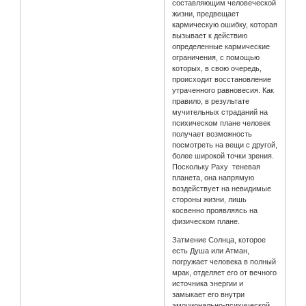
составляющим человеческой
жизни, предвещает
кармическую ошибку, которая
вызывает к действию
определенные кармические
ограничения, с помощью
которых, в свою очередь,
происходит восстановление
утраченного равновесия. Как
правило, в результате
мучительных страданий на
психическом плане человек
получает возможность
посмотреть на вещи с другой,
более широкой точки зрения.
Поскольку Раху теневая
планета, она напрямую
воздействует на невидимые
стороны жизни, лишь
косвенно проявляясь на
физическом плане.
Затмение Солнца, которое
есть Душа или Атман,
погружает человека в полный
мрак, отделяет его от вечного
источника энергии и
замыкает его внутри
эмоционально-психической