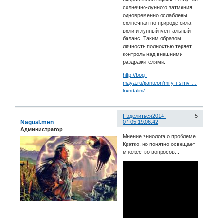
солнечно-лунного затмения
одновременно ослаблены
солнечная по природе сила
воли и лунный ментальный
баланс. Таким образом,
личность полностью теряет
контроль над внешними
раздражителями.
http://bogi-
maya.ru/panteon/mify-i-simv …
kundalini/
Поделиться
2014-
5
Nagual.men
07-05 19:06:42
Администратор
Мнение эниолога о проблеме.
Кратко, но понятно освещает
множество вопросов...