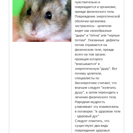
чувствительно и
повреждается в организме,
прежде физического тела.
Повреждение энергетической
оболочки организма
экстрасенсы - целители
видят как своеобразные
"дыры" и "пятна" или "черные
потоки". Указанные дефекты
потом отражается на
физическом теле, прежде
всего на том органе,
проекция которого
"вписывается" в
энергетическую "дыру". Вот
почему целители,
специалисты по
биоэнергетике считают, что
вначале следует "излечить
душу", а затем переходить к
лечению физического тела.
Народная мудрость
улавливает эту взаимосвязь
в поговорке: "в здоровом теле
- здоровый дух".
Следует отметить, что
существуют два вида
повреждения здоровья: