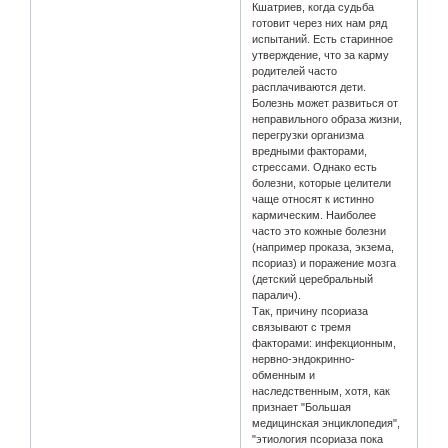
Кшатриев, когда судьба
готовит через них нам ряд
испытаний. Есть старинное
утверждение, что за карму
родителей часто
расплачиваются дети.
Болезнь может развиться от
неправильного образа жизни,
перегрузки организма
вредными факторами,
стрессами. Однако есть
болезни, которые целители
чаще относят к истинно
кармическим. Наиболее
часто это кожные болезни
(например проказа, экзема,
псориаз) и поражение мозга
(детский церебральный
паралич).
Так, причину псориаза
связывают с тремя
факторами: инфекционным,
нервно-эндокринно-
обменным и
наследственным, хотя, как
признает "Большая
медицинская энциклопедия",
"этиология псориаза пока