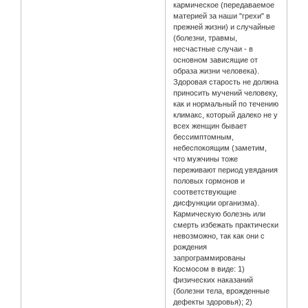
кармическое (передаваемое
материей за наши "грехи" в
прежней жизни) и случайные
(болезни, травмы,
несчастные случаи - в
основном зависящие от
образа жизни человека).
Здоровая старость не должна
приносить мучений человеку,
как и нормальный по течению
климакс, который далеко не у
всех женщин бывает
бессимптомным,
небеспокоящим (заметим,
что мужчины тоже
переживают период увядания
половых гормонов и
соответствующие
дисфункции организма).
Кармическую болезнь или
смерть избежать практически
невозможно, так как они с
рождения
запрограммированы
Космосом в виде: 1)
физических наказаний
(болезни тела, врожденные
дефекты здоровья); 2)