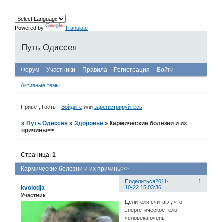
Powered by
Translate
Путь Одиссея
Форум
Участники
Правила
Регистрация
Войти
Активные темы
Привет, Гость!
Войдите
или
зарегистрируйтесь
.
»
Путь Одиссея
»
Здоровье
»
Кармические болезни и их
причины>>
Страница:
1
Кармические болезни и их причины>>
Поделиться
2011-
1
kvolodja
10-22 15:03:36
Участник
Целители считают, что
энергетическое тело
человека очень