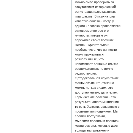
можно было проверить за
отсутствием исторической
регистрации рассказанных
ими фактов. В психиатрии
известна болезнь, когда у
одного человека проявляются
одновременно все его
личности, которые он
пережил в своих прежних
жизнях. Удивительно и
необъяснимо, что личности
могут проявляться
разноязычные, что
напоминает вещание близко
расположенных по волне
радиостанций.
Ортодоксальная наука такие
факты объяснить тоже не
может, но, как видим, это
доступно магам, целителям.
Кармические болезни - это
результат нашего мышления,
то есть болезни, связанные с
прошлым воплощением. Мы
своими поступками,
мыслями посеяли в прошлой
жизни семена, которые дают
всходы на протяжении