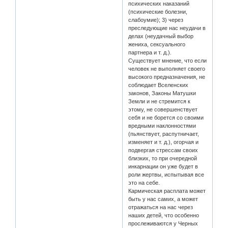
психических наказаний
(психические болезни,
слабоумие); 3) через
преследующие нас неудачи в
делах (неудачный выбор
жениха, сексуального
партнера и т. д.).
Существует мнение, что если
человек не выполняет своего
высокого предназначения, не
соблюдает Вселенских
законов, Законы Матушки
Земли и не стремится к
этому, не совершенствует
себя и не борется со своими
вредными наклонностями
(пьянствует, распутничает,
изменяет и т. д.), огорчая и
подвергая стрессам своих
близких, то при очередной
инкарнации он уже будет в
роли жертвы, испытывая все
это на себе.
Кармическая расплата может
быть у нас самих, а может
отражаться на нас через
наших детей, что особенно
прослеживаются у Черных