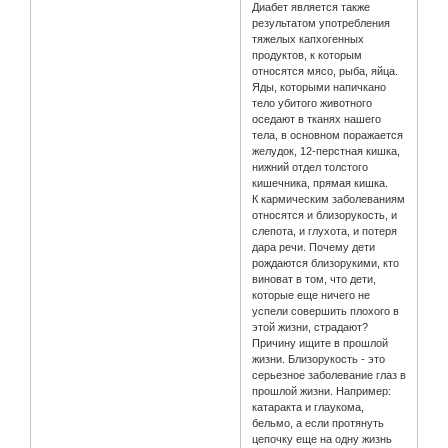
Диабет является также
результатом употребления
тяжелых капхогенных
продуктов, к которым
относятся мясо, рыба, яйца.
Яды, которыми напичкано
тело убитого животного
оседают в тканях нашего
тела, в основном поражается
желудок, 12-перстная кишка,
нижний отдел толстого
кишечника, прямая кишка.
К кармическим заболеваниям
относятся и близорукость, и
слепота, и глухота, и потеря
дара речи. Почему дети
рождаются близорукими, кто
виноват в том, что дети,
которые еще ничего не
успели совершить плохого в
этой жизни, страдают?
Причину ищите в прошлой
жизни. Близорукость - это
серьезное заболевание глаз в
прошлой жизни. Например:
катаракта и глаукома,
бельмо, а если протянуть
цепочку еще на одну жизнь