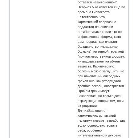
остается невыясненной".
Псориаз был известен еще во
времена Гиппократа.
Естественно, что
кармический псориаз не
поддается лечению ни
антибиотиками (если это не
инфекционная форма, хотя
сам псориаз, как считает
большинство, незаразная
болезнь), ни генной терапией
(при наследственной форме),
ни воздействием на обмен
веществ. Кармическую
болезнь можно заглушить, но
при накоплении очередных
грехов она, как утверждали
древние лекари, обостряется.
Причем грехи могут
накапливать не только дети,
страдающие псориазом, но и
их родители.
Для избавления от
кармических испытаний
человеку следует выработать
волю, совершенствовать
себя, особенно
интеллектуально и духовно