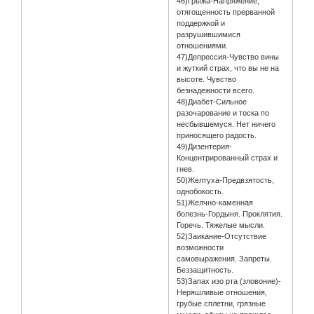
46)Грыжа-Напряжение,
отягощенность прерванной
поддержкой и
разрушившимися
отношениями.
47)Депрессия-Чувство вины
и жуткий страх, что вы не на
высоте. Чувство
безнадежности всего.
48)Диабет-Сильное
разочарование и тоска по
несбывшемуся. Нет ничего
приносящего радость.
49)Дизентерия-
Концентрированный страх и
гнев.
50)Желтуха-Предвзятость,
однобокость.
51)Желчно-каменная
болезнь-Гордыня. Проклятия.
Горечь. Тяжелые мысли.
52)Заикание-Отсутствие
возможности
самовыражения. Запреты.
Беззащитность.
53)Запах изо рта (зловоние)-
Неряшливые отношения,
грубые сплетни, грязные