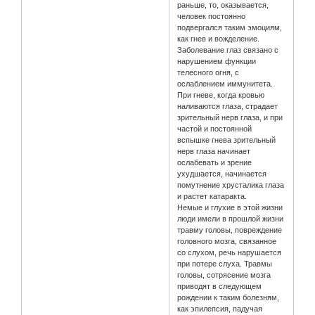
раньше, то, оказывается,
человек постоянно
подвергался таким эмоциям,
как гнев и вожделение.
Заболевание глаз связано с
нарушением функции
телесного огня, с
ослаблением иммунитета.
При гневе, когда кровью
наливаются глаза, страдает
зрительный нерв глаза, и при
частой и постоянной
вспышке гнева зрительный
нерв глаза начинает
ослабевать и зрение
ухудшается, начинается
помутнение хрусталика глаза
и растет катаракта.
Немые и глухие в этой жизни
люди имели в прошлой жизни
травму головы, повреждение
головного мозга, связанное
со слухом, речь нарушается
при потере слуха. Травмы
головы, сотрясение мозга
приводят в следующем
рождении к таким болезням,
как эпилепсия, падучая