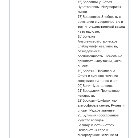
16)Бессонница-Страх.
Чувство вины. Недоверие к
жизни.
17)Бешенство-Злобность в
сочетании с уверенностью в
том, что единственный выход
- это насилие.
18)Болезнь
Альцгеймера(старческое
слабоумие)-Гневливость,
безнадежность,
беспомощность. Нежелание
принимать мир таким, какой
он есть.
19)Болезнь Паркинсона-
Страх и сильное желание
контролировать все и вся.
20)Боли-Чувство вины.
21)Бородавки-Проявление
ненависти.
22)Бронхит-Конфликтная
атмосфера в семье. Ругань и
споры. Редкое затишье.
23)Булимия (обострённое
чувство голода)-
Безнадёжность и страх.
Ненависть к себе и
лихорадочное желание от