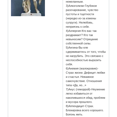
нежеланным.
3)Алкоголизм-Глубокое
разочарование, чувство
пустоты и тщетности
(нередко из-за измены
супруги). Нелюбовь,
неприязнь к себе.
4)Аллергия-Кто вас так
раздражает? Кто так
невыносим? Отрицание
собственной силы.
5)Ангина-Вы еле
сдерживаетесь от того, чтобы
не нагрубить. Это связано с
неспособностью выразить
себя.
6)Анемия (малокровие)-
Страх жизни. Дефицит любви
и счастья. Неважное
самочувствие. Отношения
типа «Да, но...»
7)Анус (геморрой)-Неумение
легко избавиться от
накопившихся обид, проблем
и мусора прошлого.
8)Аппендицит-Страх.
Блокировка всего хорошего.
Боязнь жить.