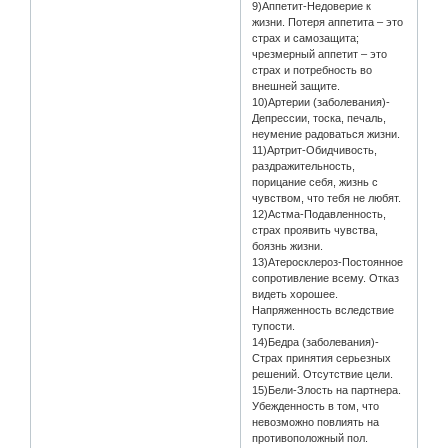
9)Аппетит-Недоверие к
жизни. Потеря аппетита – это
страх и самозащита;
чрезмерный аппетит – это
страх и потребность во
внешней защите.
10)Артерии (заболевания)-
Депрессии, тоска, печаль,
неумение радоваться жизни.
11)Артрит-Обидчивость,
раздражительность,
порицание себя, жизнь с
чувством, что тебя не любят.
12)Астма-Подавленность,
страх проявить чувства,
боязнь жизни.
13)Атеросклероз-Постоянное
сопротивление всему. Отказ
видеть хорошее.
Напряженность вследствие
тупости.
14)Бедра (заболевания)-
Страх принятия серьезных
решений. Отсутствие цели.
15)Бели-Злость на партнера.
Убежденность в том, что
невозможно повлиять на
противоположный пол.