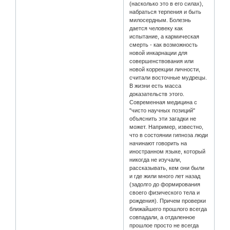
(насколько это в его силах),
набраться терпения и быть
милосердным. Болезнь
дается человеку как
испытание, а кармическая
смерть - как возможность
новой инкарнации для
совершенствования или
новой коррекции личности,
считали восточные мудрецы.
В жизни есть масса
доказательств этого.
Современная медицина с
"чисто научных позиций"
объяснить эти загадки не
может. Например, известно,
что в состоянии гипноза люди
начинают говорить на
иностранном языке, который
никогда не изучали,
рассказывать, кем они были
и где жили много лет назад
(задолго до формирования
своего физического тела и
рождения). Причем проверки
ближайшего прошлого всегда
совпадали, а отдаленное
прошлое просто не всегда