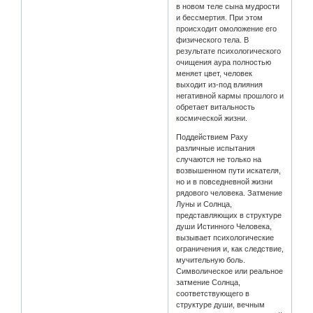
в новом теле сына мудрости
и бессмертия. При этом
происходит омоложение его
физического тела. В
результате психологического
очищения аура полностью
меняет цвет, человек
выходит из-под влияния
негативной кармы прошлого и
обретает витальность
космической жизни.
Поддействием Раху
различные испытания
случаются не только на
возвышенном пути искателя,
но и в повседневной жизни
рядового человека. Затмение
Луны и Солнца,
представляющих в структуре
души Истинного Человека,
вызывает психологические
ограничения и, как следствие,
мучительную боль.
Символическое или реальное
затмение Солнца,
соответствующего в
структуре души, вечным