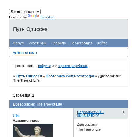
Powered by
Translate
Путь Одиссея
Форум
Участники
Правила
Регистрация
Войти
Активные темы
Привет, Гость!
Войдите
или
зарегистрируйтесь
.
»
Путь Одиссея
»
Эзотерика кинематографа
»
Древо жизни
The Tree of Life
Страница:
1
Древо жизни The Tree of Life
Поделиться
2011-
1
Ulis
06-13 13:52:02
Администратор
Древо жизни
The Tree of Life