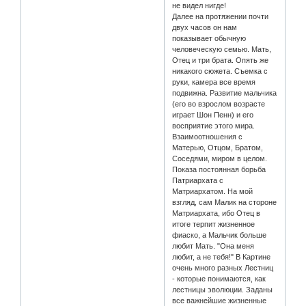
не видел нигде!
Далее на протяжении почти
двух часов он нам
показывает обычную
человеческую семью. Мать,
Отец и три брата. Опять же
никакого сюжета. Съемка с
руки, камера все время
подвижна. Развитие мальчика
(его во взрослом возрасте
играет Шон Пенн) и его
восприятие этого мира.
Взаимоотношения с
Матерью, Отцом, Братом,
Соседями, миром в целом.
Показа постоянная борьба
Патриархата с
Матриархатом. На мой
взгляд, сам Малик на стороне
Матриархата, ибо Отец в
итоге терпит жизненное
фиаско, а Мальчик больше
любит Мать. "Она меня
любит, а не тебя!" В Картине
очень много разных Лестниц
- которые понимаются, как
лестницы эволюции. Заданы
все важнейшие жизненные