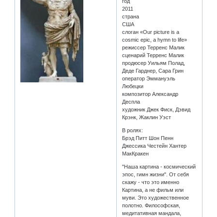
год
2011
страна
США
слоган «Our picture is a
cosmic epic, a hymn to life»
режиссер Терренс Малик
сценарий Терренс Малик
продюсер Уильям Полад,
Деде Гарднер, Сара Грин
оператор Эммануэль
Любецки
композитор Александр
Деспла
художник Джек Фиск, Дэвид
Крэнк, Жаклин Уэст
В ролях:
Брэд Питт Шон Пенн
Джессика Честейн Хантер
МакКракен
"Наша картина - космический
эпос, гимн жизни". От себя
скажу - что это именно
Картина, а не фильм или
муви. Это художественное
полотно. Философская,
медитативная мандала,