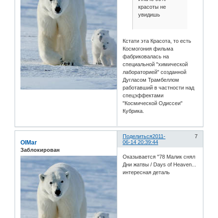
красоты не
увидишь
Кстати эта Красота, то есть
Космогония фильма
фабриковалась на
специальной "химической
лабораторией" созданной
Дугласом Трамбеллом
работавший в частности над
спецэффектами
"Космической Одиссеи"
Кубрика.
Поделиться
2011-
7
OlMar
06-14 20:39:44
Заблокирован
Оказывается "78 Малик снял
Дни жатвы / Days of Heaven...
интересная деталь