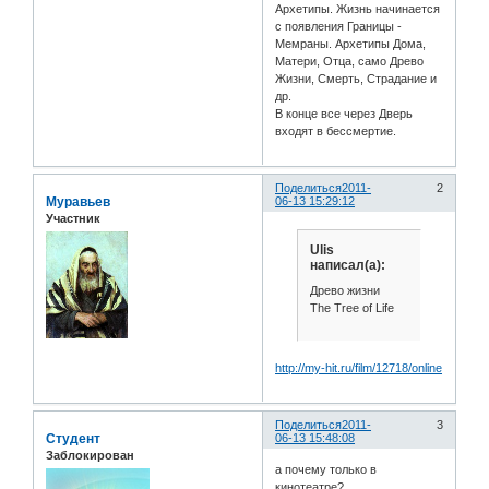
Архетипы. Жизнь начинается
с появления Границы -
Мемраны. Архетипы Дома,
Матери, Отца, само Древо
Жизни, Смерть, Страдание и
др.
В конце все через Дверь
входят в бессмертие.
Поделиться
2011-
2
Муравьев
06-13 15:29:12
Участник
Ulis
написал(а):
Древо жизни
The Tree of Life
http://my-hit.ru/film/12718/online
Поделиться
2011-
3
Студент
06-13 15:48:08
Заблокирован
а почему только в
кинотеатре?