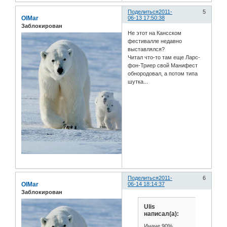
Поделиться
2011-
5
OlMar
06-13 17:50:38
Заблокирован
Не этот на Кансском
фестивалле недавно
выставлялся?
Читал что-то там еще Ларс-
фон-Триер свой Манифест
обнородовал, а потом типа
шутка...
Поделиться
2011-
6
OlMar
06-14 18:14:37
Заблокирован
Ulis
написал(а):
Иначе 90%