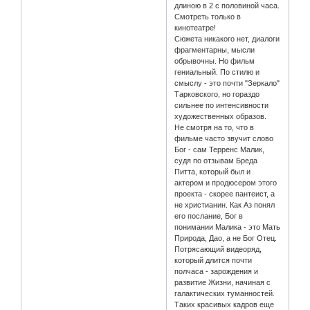
длиною в 2 с половиной часа.
Смотреть только в
кинотеатре!
Сюжета никакого нет, диалоги
фрагментарны, мысли
обрывочны. Но фильм
гениальный. По стилю и
смыслу - это почти "Зеркало"
Тарковского, но гораздо
сильнее по интенсивности
художественных образов.
Не смотря на то, что в
фильме часто звучит слово
Бог - сам Терренс Малик,
судя по отзывам Бреда
Питта, который был и
актером и продюсером этого
проекта - скорее пантеист, а
не христианин. Как Аз понял
его послание, Бог в
понимании Малика - это Мать
Природа, Дао, а не Бог Отец.
Потрясающий видеоряд,
который длится почти
полчаса - зарождения и
развитие Жизни, начиная с
галактических туманностей.
Таких красивых кадров еще