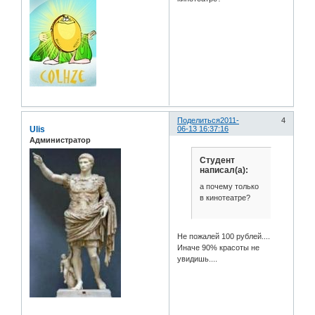
Поделиться
2011-
4
Ulis
06-13 16:37:16
Администратор
Студент
написал(а):
а почему только
в кинотеатре?
Не пожалей 100 рублей....
Иначе 90% красоты не
увидишь....