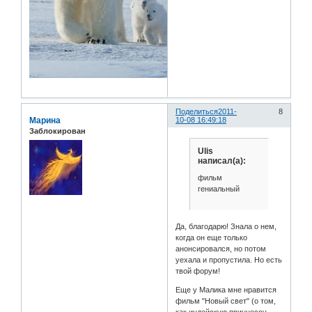
Поделиться
2011-
8
Марина
10-08 16:49:18
Заблокирован
Ulis
написал(а):
фильм
гениальный
Да, благодарю! Знала о нем,
когда он еще только
анонсировался, но потом
уехала и пропустила. Но есть
твой форум!
Еще у Малика мне нравится
фильм "Новый свет" (о том,