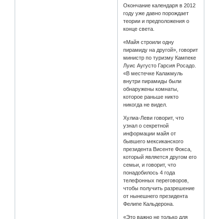
Окончание календаря в 2012
году уже давно порождает
теории и предположения о
конце света.
«Майя строили одну
пирамиду на другой», говорит
министр по туризму Кампеке
Луис Аугусто Гарсия Росадо.
«В местечке Калакмуль
внутри пирамиды были
обнаружены комнаты,
которое раньше никто
никогда не видел.
Хулиа-Леви говорит, что
узнал о секретной
информации майя от
бывшего мексиканского
президента Висенте Фокса,
который является другом его
семьи, и говорит, что
понадобилось 4 года
телефонных переговоров,
чтобы получить разрешение
от нынешнего президента
Фелипе Кальдерона.
«Это важно не только для