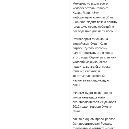
Мексики, но и для всего
человечества», говорит
Хулиа-Леви. «Эту
информацию хранили 80 лет,
и сейчас людям важно понять
грядущую серию событий, и
последствия для всех нас».
Режиссёром фильма на
английском будет Хуан
Карлос Руфло, который
начнёт снимать его в конце
этого года. Одним из главных
условий мексиканского
правительства был прокат
фильма сначала в
кинотеатрах, который
назначен на следующую
осень.
«Фильм будет выпущен до
конца календаря майя,
оканчивающегося 21 декабря
2012 года», говорит Хулиа-
Леви.
Как-то в одном пресс-релизе
был процитирован Росадо,
говорящий о контакте майя с