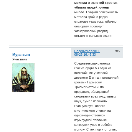
молнии в золотой крестик
убивал людей, очень
много.
Гладкая поверхность
металла крайне редко
отражает удар тока, обычно
она сразу проводит
электрический разряд,
оставляя сильные ожоги.
Поделиться
2011-
785
Муравьев
08-26 16:45:33
Участник
Средневековая легенда
гласит, будто бы один из
величайших учителей
древнего Египта, прозванный
греками Гермесом
Трисмегистом и, по
преданию, обладавший
секретами всех оккультных
наук, сумел изложить
главную суть своего
мистического учения на
одной-единственной
изумрудной табличке,
которую и унес с собой в
могилу. С тех пор кто только