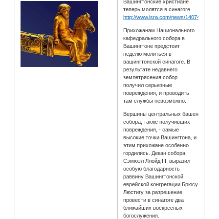
Вашингтонские христиане
теперь молятся в синагоге
http://www.isra.com/news/140743
Прихожанам Национального
кафедрального собора в
Вашингтоне предстоит
неделю молиться в
вашингтонской синагоге. В
результате недавнего
землетрясения собор
получил серьезные
повреждения, и проводить
там службы невозможно.
Вершины центральных башен
собора, также получивших
повреждения, - самые
высокие точки Вашингтона, и
этим прихожане особенно
гордились. Декан собора,
Сэмюэл Ллойд III, выразил
особую благодарность
раввину Вашингтонской
еврейской конгрегации Брюсу
Люстигу за разрешение
провести в синагоге два
ближайших воскресных
богослужения.