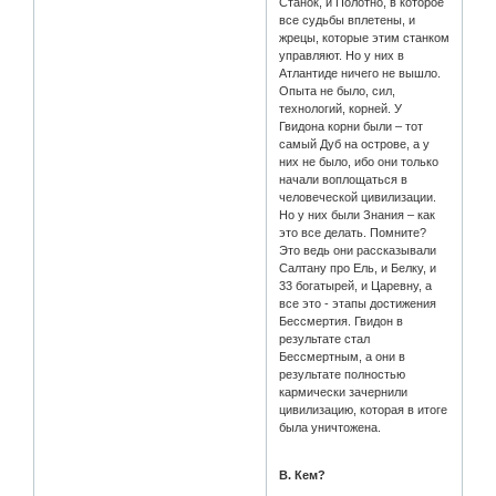
Станок, и Полотно, в которое
все судьбы вплетены, и
жрецы, которые этим станком
управляют. Но у них в
Атлантиде ничего не вышло.
Опыта не было, сил,
технологий, корней. У
Гвидона корни были – тот
самый Дуб на острове, а у
них не было, ибо они только
начали воплощаться в
человеческой цивилизации.
Но у них были Знания – как
это все делать. Помните?
Это ведь они рассказывали
Салтану про Ель, и Белку, и
33 богатырей, и Царевну, а
все это - этапы достижения
Бессмертия. Гвидон в
результате стал
Бессмертным, а они в
результате полностью
кармически зачернили
цивилизацию, которая в итоге
была уничтожена.
В. Кем?