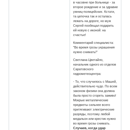
в часовне при больнице - за
второе рождение и за здравие
умниц-полицейских. Кстати,
та цепочка так и осталась
лежать на дороге, но муж
Сергей пообещал подарить
ей новую с иконой: на
счастье!
Комментарий специалиста:
"Во время грозы украшения
нужно снимать!"
Светлана Цветайло,
начальник одного из отделов
Саратовского
гидрометеоцентра:
- То, что случилось с Машей,
действительно чудо. По всем
законом физики она должна
была просто сгореть заживо!
Мокрые металлические
предметы сильнее всего
притягивают электрические
разряды, поэтому любой
медальон или крестик нужно
во время грозы снимать.
Случаев, когда удар