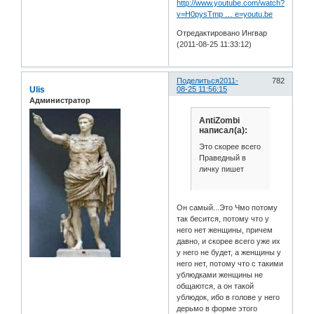
http://www.youtube.com/watch?
v=H0pysTmp … e=youtu.be
Отредактировано Ингвар
(2011-08-25 11:33:12)
Поделиться
2011-
782
Ulis
08-25 11:56:15
Администратор
AntiZombi
написал(а):
Это скорее всего
Праведный в
личку пишет
Он самый...Это Чмо потому
так бесится, потому что у
него нет женщины, причем
давно, и скорее всего уже их
у него не будет, а женщины у
него нет, потому что с такими
ублюдками женщины не
общаются, а он такой
ублюдок, ибо в голове у него
дерьмо в форме этого