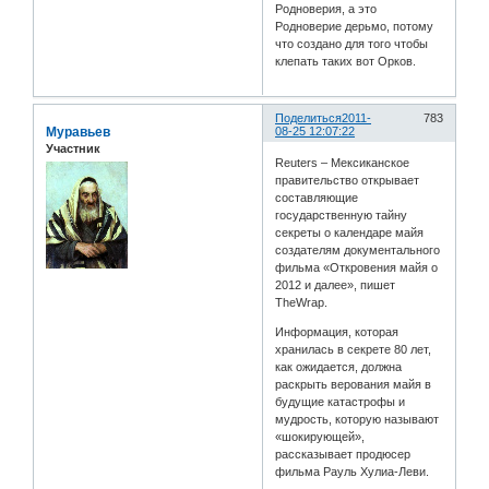
Родноверия, а это
Родноверие дерьмо, потому
что создано для того чтобы
клепать таких вот Орков.
Поделиться
2011-
783
Муравьев
08-25 12:07:22
Участник
Reuters – Мексиканское
правительство открывает
составляющие
государственную тайну
секреты о календаре майя
создателям документального
фильма «Откровения майя о
2012 и далее», пишет
TheWrap.
Информация, которая
хранилась в секрете 80 лет,
как ожидается, должна
раскрыть верования майя в
будущие катастрофы и
мудрость, которую называют
«шокирующей»,
рассказывает продюсер
фильма Рауль Хулиа-Леви.