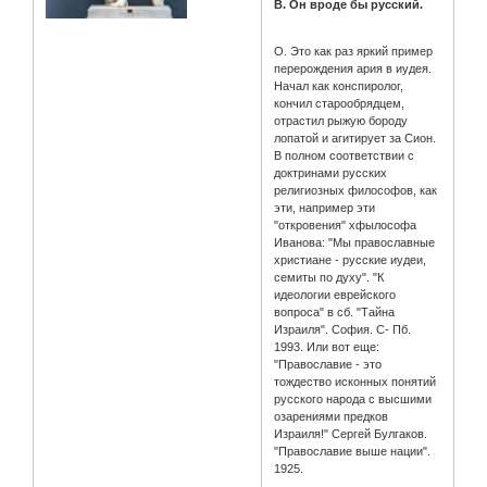
В. Он вроде бы русский.
О. Это как раз яркий пример
перерождения ария в иудея.
Начал как конспиролог,
кончил старообрядцем,
отрастил рыжую бороду
лопатой и агитирует за Сион.
В полном соответствии с
доктринами русских
религиозных философов, как
эти, например эти
"откровения" хфылософа
Иванова: "Мы православные
христиане - русские иудеи,
семиты по духу". "К
идеологии еврейского
вопроса" в сб. "Тайна
Израиля". София. С- Пб.
1993. Или вот еще:
"Православие - это
тождество исконных понятий
русского народа с высшими
озарениями предков
Израиля!" Сергей Булгаков.
"Православие выше нации".
1925.