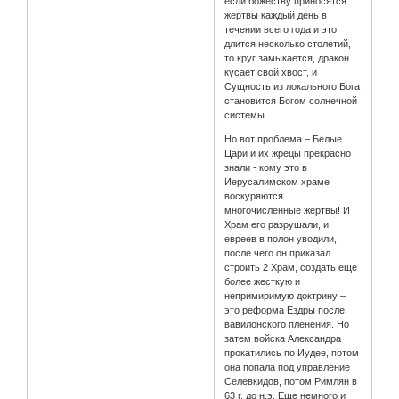
если божеству приносятся
жертвы каждый день в
течении всего года и это
длится несколько столетий,
то круг замыкается, дракон
кусает свой хвост, и
Сущность из локального Бога
становится Богом солнечной
системы.
Но вот проблема – Белые
Цари и их жрецы прекрасно
знали - кому это в
Иерусалимском храме
воскуряются
многочисленные жертвы! И
Храм его разрушали, и
евреев в полон уводили,
после чего он приказал
строить 2 Храм, создать еще
более жесткую и
непримиримую доктрину –
это реформа Ездры после
вавилонского пленения. Но
затем войска Александра
прокатились по Иудее, потом
она попала под управление
Селевкидов, потом Римлян в
63 г. до н.э. Еще немного и