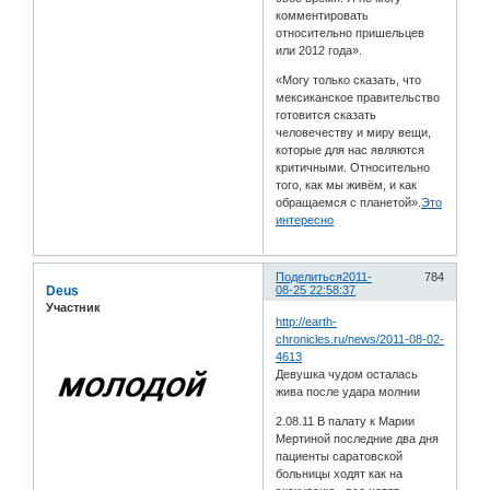
комментировать
относительно пришельцев
или 2012 года».
«Могу только сказать, что
мексиканское правительство
готовится сказать
человечеству и миру вещи,
которые для нас являются
критичными. Относительно
того, как мы живём, и как
обращаемся с планетой».
Это
интересно
Поделиться
2011-
784
Deus
08-25 22:58:37
Участник
http://earth-
chronicles.ru/news/2011-08-02-
4613
Девушка чудом осталась
жива после удара молнии
2.08.11 В палату к Марии
Мертиной последние два дня
пациенты саратовской
больницы ходят как на