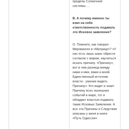
пределы Солнечной
системы….
В. А почему именно ты
взял на себя
ответственность подавать
это Исковое заявление?
О. Помните, как говорил
Меровинген в «Матрице»? «У
нас есть лишь шанс обрести
согласие с миром, научиться
искать причину. «Причину»,
вот в чем разница между
нами и ими, вами и мной.
Единственный источник
власти - умение видеть
Причину». Кто видит и знает
Причину всех нынешних
событий в мире, тот и
обладает властью подавать
такие Исковые Заявления. А
все эти Причины и Следствия
описаны у меня в книге
«Путь Одиссея».