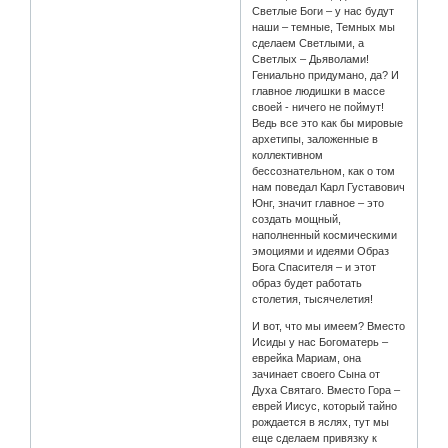
Светлые Боги – у нас будут
наши – темные, Темных мы
сделаем Светлыми, а
Светлых – Дьяволами!
Гениально придумано, да? И
главное людишки в массе
своей - ничего не поймут!
Ведь все это как бы мировые
архетипы, заложенные в
коллективном
бессознательном, как о том
нам поведал Карл Густавович
Юнг, значит главное – это
создать мощный,
наполненный космическими
эмоциями и идеями Образ
Бога Спасителя – и этот
образ будет работать
столетия, тысячелетия!
И вот, что мы имеем? Вместо
Исиды у нас Богоматерь –
еврейка Мариам, она
зачинает своего Сына от
Духа Святаго. Вместо Гора –
еврей Иисус, который тайно
рождается в яслях, тут мы
еще сделаем привязку к