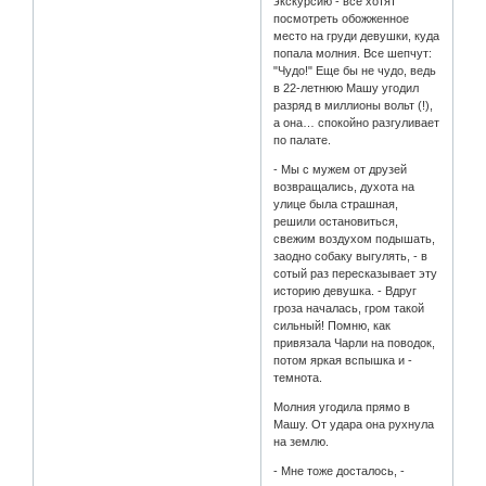
экскурсию - все хотят
посмотреть обожженное
место на груди девушки, куда
попала молния. Все шепчут:
"Чудо!" Еще бы не чудо, ведь
в 22-летнюю Машу угодил
разряд в миллионы вольт (!),
а она… спокойно разгуливает
по палате.
- Мы с мужем от друзей
возвращались, духота на
улице была страшная,
решили остановиться,
свежим воздухом подышать,
заодно собаку выгулять, - в
сотый раз пересказывает эту
историю девушка. - Вдруг
гроза началась, гром такой
сильный! Помню, как
привязала Чарли на поводок,
потом яркая вспышка и -
темнота.
Молния угодила прямо в
Машу. От удара она рухнула
на землю.
- Мне тоже досталось, -