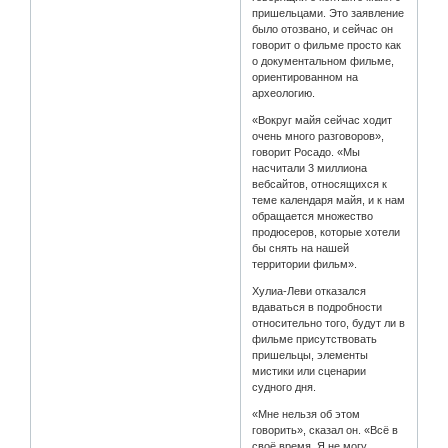
пришельцами. Это заявление
было отозвано, и сейчас он
говорит о фильме просто как
о документальном фильме,
ориентированном на
археологию.
«Вокруг майя сейчас ходит
очень много разговоров»,
говорит Росадо. «Мы
насчитали 3 миллиона
вебсайтов, относящихся к
теме календаря майя, и к нам
обращается множество
продюсеров, которые хотели
бы снять на нашей
территории фильм».
Хулиа-Леви отказался
вдаваться в подробности
относительно того, будут ли в
фильме присутствовать
пришельцы, элементы
мистики или сценарии
судного дня.
«Мне нельзя об этом
говорить», сказал он. «Всё в
своё время. Я не могу