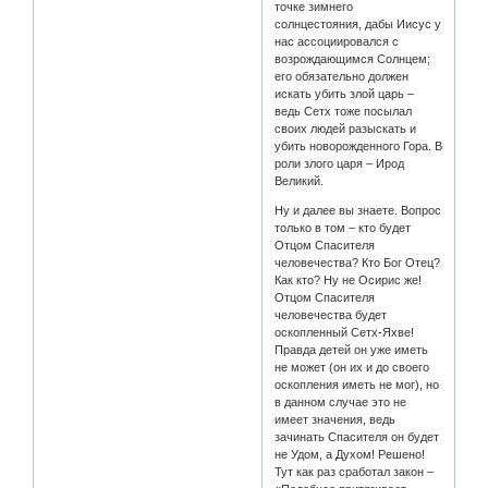
точке зимнего
солнцестояния, дабы Иисус у
нас ассоциировался с
возрождающимся Солнцем;
его обязательно должен
искать убить злой царь –
ведь Сетх тоже посылал
своих людей разыскать и
убить новорожденного Гора. В
роли злого царя – Ирод
Великий.
Ну и далее вы знаете. Вопрос
только в том – кто будет
Отцом Спасителя
человечества? Кто Бог Отец?
Как кто? Ну не Осирис же!
Отцом Спасителя
человечества будет
оскопленный Сетх-Яхве!
Правда детей он уже иметь
не может (он их и до своего
оскопления иметь не мог), но
в данном случае это не
имеет значения, ведь
зачинать Спасителя он будет
не Удом, а Духом! Решено!
Тут как раз сработал закон –