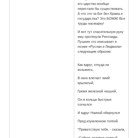
его царство вообще
перестало бы существовать.
А что это за Бог без Храма и
государства? Это БОМЖ! Все
труды насмарку!
И вот тут спасительную руку
ему протянули Рептоиды.
Пушкин это описывает в
поэме «Руслан и Людмила»
следующим образом:
Как вдруг, откуда ни
возьмись,
В окно влетает змий
крылатый;
Гремя железной чешуей,
Он в кольца быстрые
согнулся
И вдруг Наиной обернулся
Пред изумленною толпой.
"Приветствую тебя, - сказала,
-Собрат, издавна чтимый