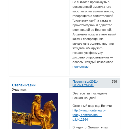
не пытался проникнуть в
сокровенный смысл этого
короткого, но емкого текста,
говорящего о таинственной
“силе всех сил”, а также о
происхождении и единстве
всех вещей во Вселенной.
Алхимики искали в нем некий
ключ к превращению
металлов в золото, мистики
жаждали обнаружить
потаенную формулу
духовного просветления —
словом, каждый искал свое.
полностью
Поделиться
2011-
786
Степан Разин
08-26 17:44:31
Участник
Это все за последние
несколько дней
Огненный шар над Бечичи
http://www.montenegro-
today.com/rus/mai …
p;id=12364
В «центр Земли» упал