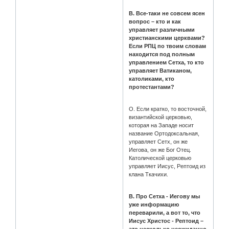
В. Все-таки не совсем ясен
вопрос – кто и как
управляет различными
христианскими церквами?
Если РПЦ по твоим словам
находится под полным
управлением Сетха, то кто
управляет Ватиканом,
католиками, кто
протестантами?
О. Если кратко, то восточной,
византийской церковью,
которая на Западе носит
название Ортодоксальная,
управляет Сетх, он же
Иегова, он же Бог Отец.
Католической церковью
управляет Иисус, Рептоид из
клана Ткачихи.
В. Про Сетха - Иегову мы
уже информацию
переварили, а вот то, что
Иисус Христос - Рептоид –
это несколько неожиданно