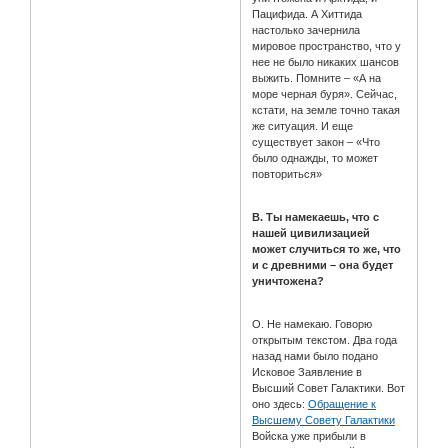
Пацифида. А Хиттида
настолько зачернила
мировое пространство, что у
нее не было никаких шансов
выжить. Помните – «А на
море черная буря». Сейчас,
кстати, на земле точно такая
же ситуация. И еще
существует закон – «Что
было однажды, то может
повториться»
В. Ты намекаешь, что с
нашей цивилизацией
может случиться то же, что
и с древними – она будет
уничтожена?
О. Не намекаю. Говорю
открытым текстом. Два года
назад нами было подано
Исковое Заявление в
Высший Совет Галактики. Вот
оно здесь:
Обращение к
Высшему Совету Галактики
Войска уже прибыли в