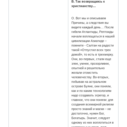
В. Так возвращаясь к
христианству…
О. Вот мы и описываем
Причины, а следствия вы
видите каждый день… После
гибели Атлантиды, Рептоиды
начали воплощаться в нашей
цивилизации Азиатиде –
помните - Салтан на радости
такой «Отпустил всех трех
домой», то есть в трехмерку.
Они, во-первых, стали еще
злее, умнее, прозорливее,
опытней и решительно
желали отомстить
человечеству. Во-вторых,
побывав на астральном
острове Буяне, они поняли,
как и по каким технологиям
надо создавать эгрегор, и
главное, что они поняли: для
создания всемирной религии
просто знаний и магии – не
достаточно, нужен Бог,
Богатырь. Значит, следует
одному из них воплотиться в
человека и сыграть роль