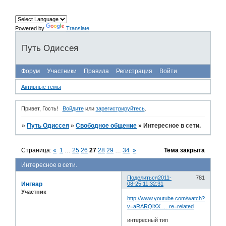
Powered by
Translate
Путь Одиссея
Форум
Участники
Правила
Регистрация
Войти
Активные темы
Привет, Гость!
Войдите
или
зарегистрируйтесь
.
»
Путь Одиссея
»
Свободное общение
»
Интересное в сети.
Страница:
«
1
…
25
26
27
28
29
…
34
»
Тема закрыта
Интересное в сети.
Поделиться
2011-
781
Ингвар
08-25 11:32:31
Участник
http://www.youtube.com/watch?
v=aRARQiXX … re=related
интересный тип