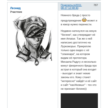
Поделиться
2011-
787
Леонид
08-27 12:48:40
Участник
Немного бреда ( просто
предупреждение
может и
в юмор нужно перенести.
Недавно наткнулся на некую
"богиню", как утверждает её
имя Amatue. Так же о ней
написано достаточно на
Луркоморье. Прикреплю
только одно видео с её
"семинара", на котором
видим её протектора
Михаила Радугу и несколько
минут фееричного бреда про
астрал в который она входит
- выходит и знает некие
законы его. Кому станет
"интересно" найдёт и её сайт
и сайт "насИкомых" - тех кто
не признает богиню))