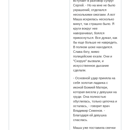
вступает в разговор супруг
Сергей. - Но на мне не было
украшений, отделался
несколькими ожогами. А вот
Маша искрилась несколько
минут, так страшно было. Я
круги вокруг нее
наворачивал, боялся
прикоснуться. Все думал, как
бы еще больше не навредить.
В полном шоке находился.
Слава богу, мимо
полицейские ехали. Они и
"Скорую" вызвали, и
искусственное дыхание
сделали.
- Основной удар приняла на
себя золотая ладанка с
иконой Божией Матери,
которая висела у девушки на
груди. Она полностью
обуглилась, только цепочка и
осталась, - говорит врач
Владимир Семенов. -
Благодаря ей девушка
спаслась.
Маша уже поставила свечки