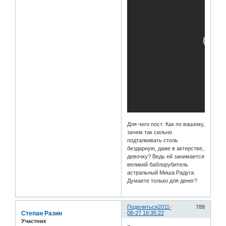
Для чего пост: Как по вашему,
зачем так сильно
подталкивать столь
бездарную, даже в актерстве,
девочку? Ведь ей занимается
великий баблорубитель
астральный Миша Радуга.
Думаете только для денег?
Поделиться
2011-
788
Степан Разин
08-27 16:35:22
Участник