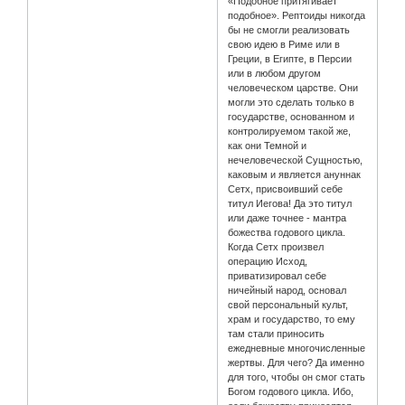
«Подобное притягивает
подобное». Рептоиды никогда
бы не смогли реализовать
свою идею в Риме или в
Греции, в Египте, в Персии
или в любом другом
человеческом царстве. Они
могли это сделать только в
государстве, основанном и
контролируемом такой же,
как они Темной и
нечеловеческой Сущностью,
каковым и является ануннак
Сетх, присвоивший себе
титул Иегова! Да это титул
или даже точнее - мантра
божества годового цикла.
Когда Сетх произвел
операцию Исход,
приватизировал себе
ничейный народ, основал
свой персональный культ,
храм и государство, то ему
там стали приносить
ежедневные многочисленные
жертвы. Для чего? Да именно
для того, чтобы он смог стать
Богом годового цикла. Ибо,