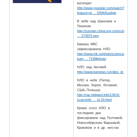
метеорит
http://www.youtube.com/watch?
feature=pl … DfSKRoa6pk
В небе над Шанхаем и
Пекином
http://russian.china.org.cn/exclusive/t
… 273975.htm
Камера МКС
зафиксировала НЛО
http://www.mk.ru/photo/science/2931-
kam … 7158#photo
НЛО над Англией
http://www.topnews.ru/video_id_8883.ht
НЛО в небе (Питер,
Москва, Корея, Испания,
США, Польша)
http://via-midgard.info/13616-
svarozhic … st-20.html
Кроме этого НЛО в
последние дни
фиксировала над Полтавой,
Новосибирском, Варшавой,
Краковом и в др. местах