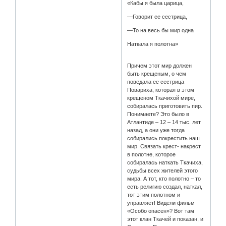
«Кабы я была царица,
—Говорит ее сестрица,
—То на весь бы мир одна
Наткала я полотна»
Причем этот мир должен
быть крещеным, о чем
поведала ее сестрица
Повариха, которая в этом
крещеном Ткачихой мире,
собиралась приготовить пир.
Понимаете? Это было в
Атлантиде – 12 – 14 тыс. лет
назад, а они уже тогда
собирались покрестить наш
мир. Связать крест- накрест
в полотне, которое
собиралась наткать Ткачиха,
судьбы всех жителей этого
мира. А тот, кто полотно – то
есть религию создал, наткал,
тот этим полотном и
управляет! Видели фильм
«Особо опасен»? Вот там
этот клан Ткачей и показан, и