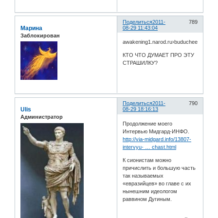
Поделиться
2011-
789
Марина
08-29 11:43:04
Заблокирован
awakening1.narod.ru›buduchee/RANO
КТО ЧТО ДУМАЕТ ПРО ЭТУ
СТРАШИЛКУ?
Поделиться
2011-
790
Ulis
08-29 18:16:13
Администратор
Продолжение моего
Интервью Мидгард-ИНФО.
http://via-midgard.info/13807-
intervyu- … chast.html
К сионистам можно
причислить и большую часть
так называемых
«евразийцев» во главе с их
нынешним идеологом
раввином Дугиным.