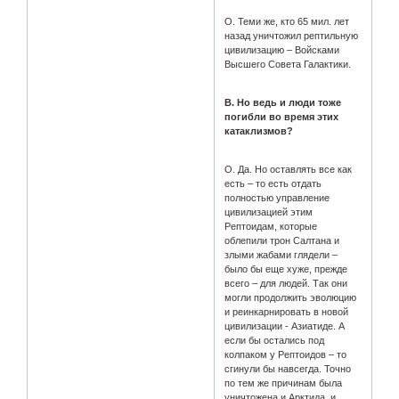
О. Теми же, кто 65 мил. лет
назад уничтожил рептильную
цивилизацию – Войсками
Высшего Совета Галактики.
В. Но ведь и люди тоже
погибли во время этих
катаклизмов?
О. Да. Но оставлять все как
есть – то есть отдать
полностью управление
цивилизацией этим
Рептоидам, которые
облепили трон Салтана и
злыми жабами глядели –
было бы еще хуже, прежде
всего – для людей. Так они
могли продолжить эволюцию
и реинкарнировать в новой
цивилизации - Азиатиде. А
если бы остались под
колпаком у Рептоидов – то
сгинули бы навсегда. Точно
по тем же причинам была
уничтожена и Арктида, и