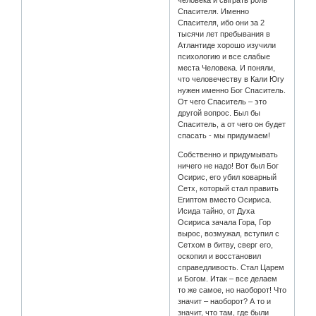
Спасителя. Именно
Спасителя, ибо они за 2
тысячи лет пребывания в
Атлантиде хорошо изучили
психологию и все слабые
места Человека. И поняли,
что человечеству в Кали Югу
нужен именно Бог Спаситель.
От чего Спаситель – это
другой вопрос. Был бы
Спаситель, а от чего он будет
спасать - мы придумаем!
Собственно и придумывать
ничего не надо! Вот был Бог
Осирис, его убил коварный
Сетх, который стал править
Египтом вместо Осириса.
Исида тайно, от Духа
Осириса зачала Гора, Гор
вырос, возмужал, вступил с
Сетхом в битву, сверг его,
оскопил и восстановил
справедливость. Стал Царем
и Богом. Итак – все делаем
то же самое, но наоборот! Что
значит – наоборот? А то и
значит, что там, где были