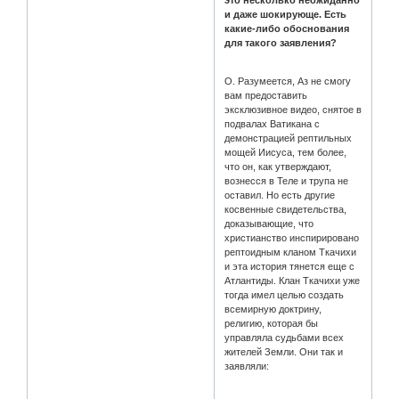
и даже шокирующе. Есть
какие-либо обоснования
для такого заявления?
О. Разумеется, Аз не смогу
вам предоставить
эксклюзивное видео, снятое в
подвалах Ватикана с
демонстрацией рептильных
мощей Иисуса, тем более,
что он, как утверждают,
вознесся в Теле и трупа не
оставил. Но есть другие
косвенные свидетельства,
доказывающие, что
христианство инспирировано
рептоидным кланом Ткачихи
и эта история тянется еще с
Атлантиды. Клан Ткачихи уже
тогда имел целью создать
всемирную доктрину,
религию, которая бы
управляла судьбами всех
жителей Земли. Они так и
заявляли: