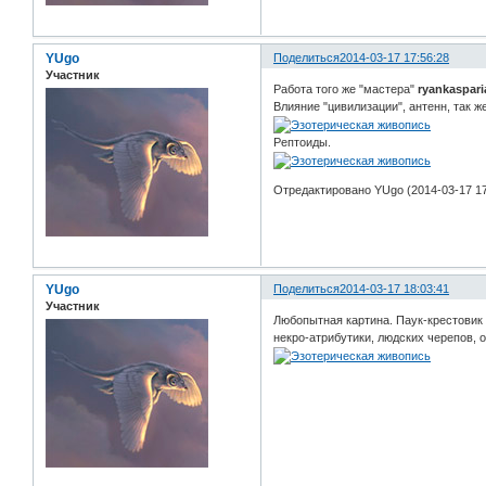
YUgo
Поделиться
2014-03-17 17:56:28
Участник
Работа того же "мастера"
ryankaspari
Влияние "цивилизации", антенн, так ж
Рептоиды.
Отредактировано YUgo (2014-03-17 17
YUgo
Поделиться
2014-03-17 18:03:41
Участник
Любопытная картина. Паук-крестовик
некро-атрибутики, людских черепов, о