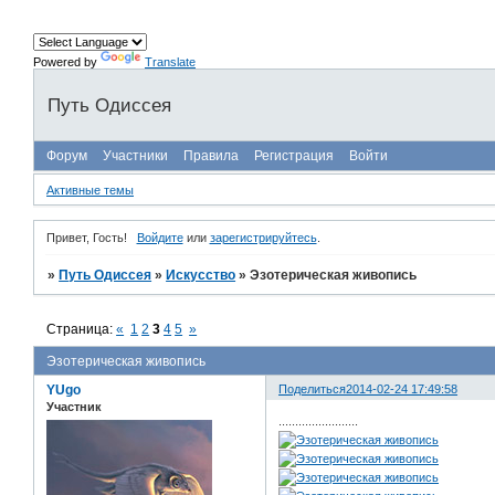
Powered by
Translate
Путь Одиссея
Форум
Участники
Правила
Регистрация
Войти
Активные темы
Привет, Гость!
Войдите
или
зарегистрируйтесь
.
»
Путь Одиссея
»
Искусство
»
Эзотерическая живопись
Страница:
«
1
2
3
4
5
»
Эзотерическая живопись
YUgo
Поделиться
2014-02-24 17:49:58
Участник
........................