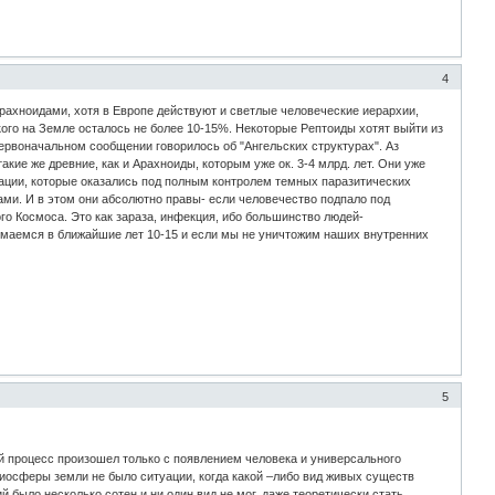
4
рахноидами, хотя в Европе действуют и светлые человеческие иерархии,
кого на Земле осталось не более 10-15%. Некоторые Рептоиды хотят выйти из
 первоначальном сообщении говорилось об "Ангельских структурах". Аз
кие же древние, как и Арахноиды, которым уже ок. 3-4 млрд. лет. Они уже
ации, которые оказались под полным контролем темных паразитических
ми. И в этом они абсолютно правы- если человечество подпало под
го Космоса. Это как зараза, инфекция, ибо большинство людей-
думаемся в ближайшие лет 10-15 и если мы не уничтожим наших внутренних
5
й процесс произошел только с появлением человека и универсального
биосферы земли не было ситуации, когда какой –либо вид живых существ
й было несколько сотен и ни один вид не мог, даже теоретически стать