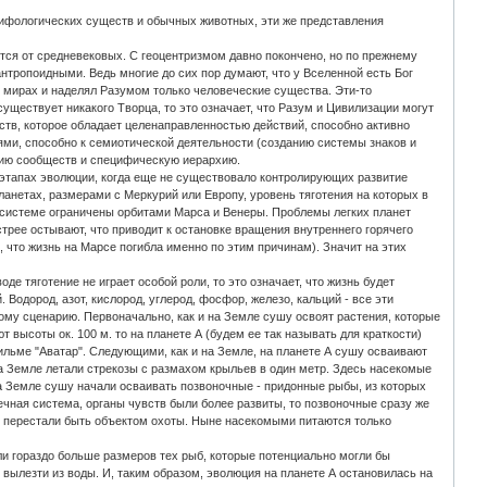
ифологических существ и обычных животных, эти же представления
ся от средневековых. С геоцентризмом давно покончено, но по прежнему
тропоидными. Ведь многие до сих пор думают, что у Вселенной есть Бог
х мирах и наделял Разумом только человеческие существа. Эти-то
уществует никакого Творца, то это означает, что Разум и Цивилизации могут
тв, которое обладает целенаправленностью действий, способно активно
ями, способно к семиотической деятельности (созданию системы знаков и
цию сообществ и специфическую иерархию.
 этапах эволюции, когда еще не существовало контролирующих развитие
анетах, размерами с Меркурий или Европу, уровень тяготения на которых в
й системе ограничены орбитами Марса и Венеры. Проблемы легких планет
стрее остывают, что приводит к остановке вращения внутреннего горячего
, что жизнь на Марсе погибла именно по этим причинам). Значит на этих
де тяготение не играет особой роли, то это означает, что жизнь будет
Водород, азот, кислород, углерод, фосфор, железо, кальций - все эти
ому сценарию. Первоначально, как и на Земле сушу освоят растения, которые
 высоты ок. 100 м. то на планете А (будем ее так называть для краткости)
ильме "Аватар". Следующими, как и на Земле, на планете А сушу осваивают
на Земле летали стрекозы с размахом крыльев в один метр. Здесь насекомые
 Земле сушу начали осваивать позвоночные - придонные рыбы, из которых
ная система, органы чувств были более развиты, то позвоночные сразу же
й перестали быть объектом охоты. Ныне насекомыми питаются только
ли гораздо больше размеров тех рыб, которые потенциально могли бы
 вылезти из воды. И, таким образом, эволюция на планете А остановилась на