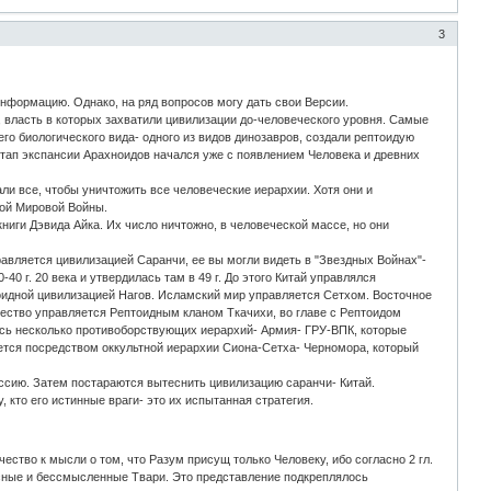
3
нформацию. Однако, на ряд вопросов могу дать свои Версии.
 власть в которых захватили цивилизации до-человеческого уровня. Самые
го биологического вида- одного из видов динозавров, создали рептоидую
этап экспансии Арахноидов начался уже с появлением Человека и древних
ли все, чтобы уничтожить все человеческие иерархии. Хотя они и
рой Мировой Войны.
ниги Дэвида Айка. Их число ничтожно, в человеческой массе, но они
вляется цивилизацией Саранчи, ее вы могли видеть в "Звездных Войнах"-
0 г. 20 века и утвердилась там в 49 г. До этого Китай управлялся
оидной цивилизацией Нагов. Исламский мир управляется Сетхом. Восточное
ество управляется Рептоидным кланом Ткачихи, во главе с Рептоидом
есь несколько противоборствующих иерархий- Армия- ГРУ-ВПК, которые
тся посредством оккультной иерархии Сиона-Сетха- Черномора, который
оссию. Затем постараются вытеснить цивилизацию саранчи- Китай.
 кто его истинные враги- это их испытанная стратегия.
ство к мысли о том, что Разум присущ только Человеку, ибо согласно 2 гл.
весные и бессмысленные Твари. Это представление подкреплялось