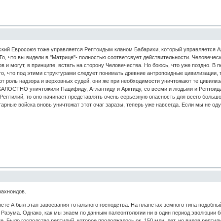
ский Евросоюз тоже управляется Рептоидым кланом Бабарихи, который управляется А
о, что вы видели в "Матрице"- полностью соответсвует действительности. Человечес
в и могут, в принципе, встать на сторону Человечества. Но боюсь, что уже поздно. В
го, что под этими структурами следует понимать древние антропоидные цивилизации, та
т роль надзора и верховных судей, они же при необходимости уничтожают те цивилиз
ЗЖАЛОСТНО уничтожили Пацифиду, Атлантиду и Арктиду, со всеми и людьми и Рептоида
Рептилий, то оно начинает представлять очень серьезную опасность для всего большо
арные войска вновь уничтожат этот очаг заразы, теперь уже навсегда. Если мы не о
рахноидов.
те А был этап завоевания тотального господства. На планетах земного типа подобны
 Разума. Однако, как мы знаем по данным палеонтологии ни в один период эволюции 
. Было господство рептилий, которое продолжалось ок. 150 млн. лет, но видов рептили