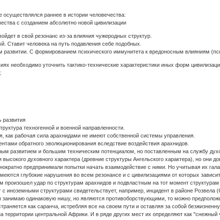
е осуществлялся раннее в истории человечества:
чества с созданием абсолютно новой цивилизации
войдет в свой резонанс из-за влияния чужеродных структур.
ый. Ставит человека на путь подавления себе подобных.
ом развитии. С формированием психического иммунитета к вредоносным влияниям (пс
иях необходимо уточнить тактико-технические характеристики иных форм цивилизаци
:
ь развития
структура техногенной и военной направленности.
я, как рабочая сила арахнидами не имеют собственной системы управления.
ентами обратного эволюционирования вследствие воздействия арахнидов.
вным развитием и большим техническим потенциалом, но поставленным на службу духо
высокого духовного характера (древние структуры Ангельского характера), но они д
нократно предпринимали попытки начать взаимодействие с ними. Но учитывая их гала
имеются глубокие нарушения во всем резонансе и с цивилизациями от которых зависит
ем произошел удар по структурам арахнидов и подвластным на тот момент структурам 
 с иноземными структурами свидетельствует, например, инцидент в районе Розвела (
ы занимаю одинаковую нишу, но являются противоборствующими, то можно предположит
страняется как саранча, истребляя все на своем пути и оставляя за собой безжизненн
 территории центральной Африки. И в ряде других мест их определяют как "снежный 