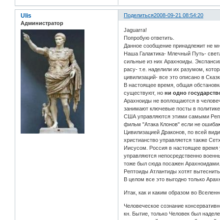
Ulis
Поделиться
2008-09-21 08:54:20
Администратор
Jaguarra!
Попробую ответить.
Данное сообщение принадлежит не мне
Наша Галактика- Млечный Путь- свет
сильные из них Арахноиды. Экспансия
расу- т.е. наделили их разумом, кот
цивилизаций- все это описано в Сказ
В настоящее время, общая обстановка
существуют, но
ни одно государств
Арахноиды не воплощаются в человече
занимают ключевые посты в политике,
США управляются этими самыми Репто
фильм "Атака Клонов" если не ошибаюс
Цивилизацией Драконов, по всей вид
христианство управляется также Сет
Иисусом. Россия в настоящее время 
управляются непосредственно военны
тоже был сюда посажен Арахноидами
Рептоиды Атлантиды хотят вытеснить
В целом все это выгодно только Арахн
Итак, как и каким образом во Вселе
Человеческое сознание консервативно
кн. Бытие, только Человек был наде