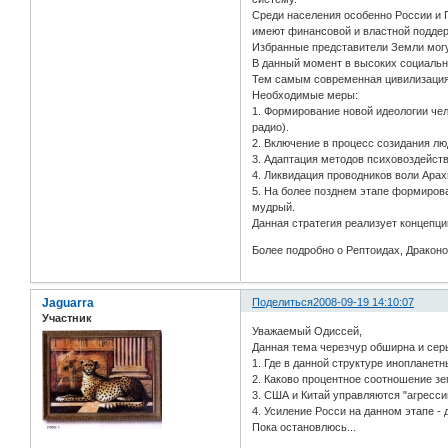
Среди населения особенно России и Г
имеют финансовой и властной поддер
Избранные представители Земли могу
В данный момент в высоких социальны
Тем самым современная цивилизация 
Необходимые меры:
1. Формирование новой идеологии че
радио).
2. Включение в процесс созидания л
3. Адаптация методов психовоздейст
4. Ликвидация проводников воли Арах
5. На более позднем этапе формирова
мудрый.
Данная стратегия реализует концепци
Более подробно о Рептоидах, Дракон
Jaguarra
Поделиться
2008-09-19 14:10:07
Участник
Уважаемый Одиссей,
Данная тема черезчур обширна и серь
1. Где в данной структуре инопланет
2. Каково процентное соотношение з
3. США и Китай управляются "агрес
4. Усиление Росси на данном этапе 
Пока остановлюсь...