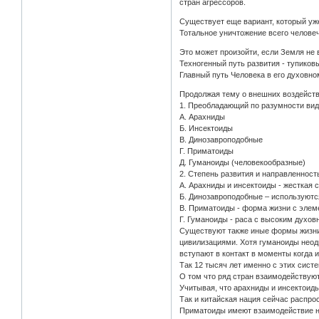
стран агрессоров.
Существует еще вариант, который уж
Тотальное уничтожение всего челове
Это может произойти, если Земля не 
Техногенный путь развития - тупиков
Главный путь Человека в его духовн
Продолжая тему о внешних воздейств
1. Преобладающий по разумности вид
А. Арахниды
Б. Инсектоиды
В. Динозавроподобные
Г. Приматоиды
Д. Гуманоиды (человекообразные)
2. Степень развития и направленност
А. Арахниды и инсектоиды - жесткая 
Б. Динозавроподобные – используютс
В. Приматоиды - форма жизни с элем
Г. Гуманоиды - раса с высоким духо
Существуют также иные формы жизни 
цивилизациями. Хотя гуманоиды неод
вступают в контакт в моменты когда 
Так 12 тысяч лет именно с этих сист
О том что ряд стран взаимодействуют
Учитывая, что арахниды и инсектоид
Так и китайская нация сейчас распро
Приматоиды имеют взаимодействие на