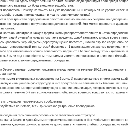
ясно и так, но здесь пойдет речь не об этом. Многие люди проецируя свой бред в обще
трии это называется бред внешнего воздействия.
чет поработить. Почему же хочет? Мы уже порабощены, и находимся на уровне селекц
с воздействовать и вмешиваться в ход истории человечества?
яет в пространство определенный спектр психоэмоциональных энергий, но одновремен
тоянно нуждаются в получении определенных энергий. Это можно сравнить с диапазон
 заполнен.
лько таких спектров и каждая форма жизни распространяет спектр в четко определен
флюктуаций энергий в лучшем случае в пределах одной галактики, а чаще всего в пр
рмированием черной дыры (перегрузку нужно поглотить) или во взрыве сверхновой зв
ладает определенный тон, который формирует 1 цивилизация остальные резонируя с н
 либо при изменении основной тональности нарушится баланс между этими цивилизация
ость Земли под свои обертоны, тем самым усилить их положение и влияние в ближайш
олитическое влияние определенных государств.
и Земля занимает среднее положение между ними и в течение 10-12 лет должна начать
ональности.
р не имеют влиятельных проводников на Земле. И нации связанные с ними имеют край
ыковую и национальную структуру, в них представлены влияния всех ближайших циви
ьно агрессивные противоборствующие внешние цивилизации, которым полностью под
озможно в течение 5-7 лет возникновение глобального военного конфликта с потерями 
эксплуатации человеческого сообщества:
здействия на Землю, в т.ч. физическое устранение проводников.
ля создания гармоничного резонанса по галактической структуре.
ланса на Земле в данный момент практически невозможно без глобального военного к
менения ядерного оружия, а также не допустить втягивание слабых государств, но нео