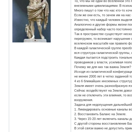
То, что мы не одни во Вселенной это 
внеземными цивилизациями. В психиа
Много пишут о том что нас кто-то хо
Если же они есть, то зачем им на на
Известно, что каждый человек выдел
Аналогично и другие формы жизни пос
определенный набор часто постоянно
Так в пространстве существует неско
перегружен, то возникает нарушение 
вселенском масштабе как правило фо
В каждой галактической группе преоб
вся структура галактической группы,
Каждая пытается подстроить тональн
проводников у власти, усиливая геоп
Почему же для них так важна Земля?
Исходя из галактической конфигураци
не менее 2000 лет в четко заданной т
4 из 6 ближайших иноземных структу
Земля имеет очень разнообразную яз
Сейчас воздействуют на Землю довол
если не отключить эти влияния, то в
вооружения.
Задача для недопущения дальнейшей 
1. Ликвидировать основные каналы во
2. Восстановить Баланс на Земле.
3. Через 15-20 лет включить каналы д
С другой стороны восстановление Ба
В этой связи важно не допустить при