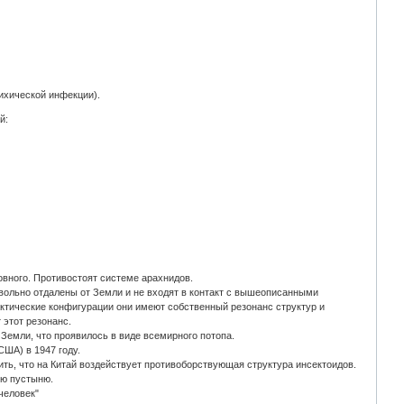
ихической инфекции).
й:
вного. Противостоят системе арахнидов.
овольно отдалены от Земли и не входят в контакт с вышеописанными
ктические конфигурации они имеют собственный резонанс структур и
 этот резонанс.
Земли, что проявилось в виде всемирного потопа.
США) в 1947 году.
ь, что на Китай воздействует противоборствующая структура инсектоидов.
ую пустыню.
человек"