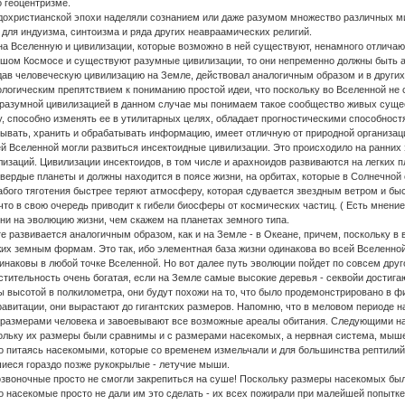
 геоцентризме.
 дохристианской эпохи наделяли сознанием или даже разумом множество различных м
 для индуизма, синтоизма и ряда других неавраамических религий.
 Вселенную и цивилизации, которые возможно в ней существуют, ненамного отличают
ьшом Космосе и существуют разумные цивилизации, то они непременно должны быть ан
оздав человеческую цивилизацию на Земле, действовал аналогичным образом и в други
логическим препятствием к пониманию простой идеи, что поскольку во Вселенной не с
разумной цивилизацией в данном случае мы понимаем такое сообщество живых сущес
, способно изменять ее в утилитарных целях, обладает прогностическими способност
бывать, хранить и обрабатывать информацию, имеет отличную от природной организа
ей Вселенной могли развиться инсектоидные цивилизации. Это происходило на ранних
заций. Цивилизации инсектоидов, в том числе и арахноидов развиваются на легких пл
твердые планеты и должны находится в поясе жизни, на орбитах, которые в Солнечно
лабого тяготения быстрее теряют атмосферу, которая сдувается звездным ветром и бы
что в свою очередь приводит к гибели биосферы от космических частиц. ( Есть мнение
ни на эволюцию жизни, чем скажем на планетах земного типа.
 развивается аналогичным образом, как и на Земле - в Океане, причем, поскольку в во
их земным формам. Это так, ибо элементная база жизни одинакова во всей Вселенной. 
наковы в любой точке Вселенной. Но вот далее путь эволюции пойдет по совсем друг
тительность очень богатая, если на Земле самые высокие деревья - секвойи достигают
 высотой в полкилометра, они будут похожи на то, что было продемонстрировано в ф
гравитации, они вырастают до гигантских размеров. Напомню, что в меловом периоде 
размерами человека и завоевывают все возможные ареалы обитания. Следующими на
ольку их размеры были сравнимы и с размерами насекомых, а нервная система, мышеч
но питаясь насекомыми, которые со временем измельчали и для большинства рептили
иеся гораздо позже рукокрылые - летучие мыши.
Позвоночные просто не смогли закрепиться на суше! Поскольку размеры насекомых бы
что насекомые просто не дали им это сделать - их всех пожирали при малейшей попытке