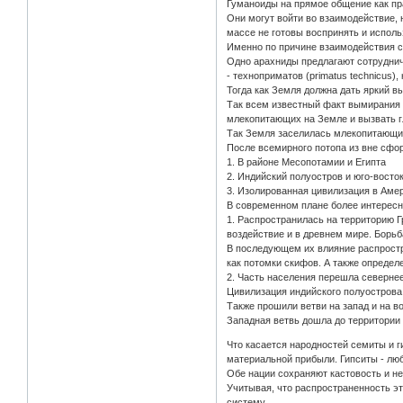
Гуманоиды на прямое общение как пра
Они могут войти во взаимодействие, 
массе не готовы воспринять и исполь
Именно по причине взаимодействия с 
Одно арахниды предлагают сотрудниче
- техноприматов (primatus technicus)
Тогда как Земля должна дать яркий в
Так всем известный факт вымирания 
млекопитающих на Земле и вызвать г
Так Земля заселилась млекопитающи
После всемирного потопа из вне сфо
1. В районе Месопотамии и Египта
2. Индийский полуостров и юго-восто
3. Изолированная цивилизация в Амери
В современном плане более интересны
1. Распространилась на территорию Г
воздействие и в древнем мире. Борьб
В последующем их влияние распростр
как потомки скифов. А также опреде
2. Часть населения перешла севернее
Цивилизация индийского полуострова
Также прошили ветви на запад и на в
Западная ветвь дошла до территории 
Что касается народностей семиты и г
материальной прибыли. Гипситы - лю
Обе нации сохраняют кастовость и н
Учитывая, что распространенность э
систему.