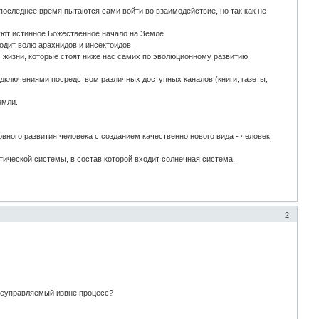
оследнее время пытаются сами войти во взаимодействие, но так как не
уют истинное Божественное начало на Земле.
одит волю арахнидов и инсектоидов.
жизни, которые стоят ниже нас самих по эволюционному развитию.
одключениями посредством различных доступных каналов (книги, газеты,
емли.
вного развития человека с созданием качественно нового вида - человек
тической системы, в состав которой входит солнечная система.
2
неуправляемый извне процесс?