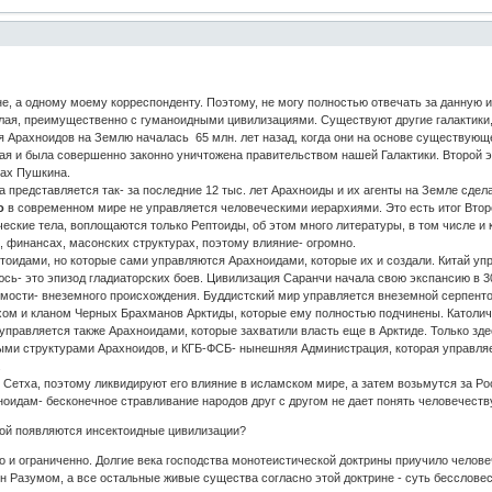
, а одному моему корреспонденту. Поэтому, не могу полностью отвечать за данную и
лая, преимущественно с гуманоидными цивилизациями. Существуют другие галактики,
 Арахноидов на Землю началась 65 млн. лет назад, когда они на основе существующе
орая и была совершенно законно уничтожена правительством нашей Галактики. Второй 
ках Пушкина.
 представляется так- за последние 12 тыс. лет Арахноиды и их агенты на Земле сдела
о
в современном мире не управляется человеческими иерархиями. Это есть итог Вто
ские тела, воплощаются только Рептоиды, об этом много литературы, в том числе и к
 финансах, масонских структурах, поэтому влияние- огромно.
идами, но которые сами управляются Арахноидами, которые их и создали. Китай упра
ь- это эпизод гладиаторских боев. Цивилизация Саранчи начала свою экспансию в 30-4
имости- внеземного происхождения. Буддистский мир управляется внеземной серпент
хом и кланом Черных Брахманов Арктиды, которые ему полностью подчинены. Католич
управляется также Арахноидами, которые захватили власть еще в Арктиде. Только зд
ми структурами Арахноидов, и КГБ-ФСБ- нынешняя Администрация, которая управляе
.
 Сетха, поэтому ликвидируют его влияние в исламском мире, а затем возьмутся за Р
оидам- бесконечное стравливание народов друг с другом не дает понять человечеству,
нной появляются инсектоидные цивилизации?
 и ограниченно. Долгие века господства монотеистической доктрины приучило человече
лен Разумом, а все остальные живые существа согласно этой доктрине - суть бессло