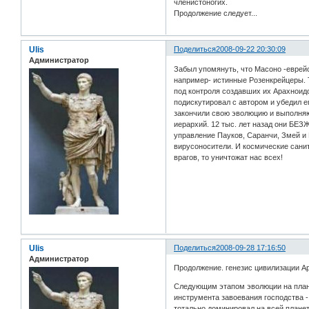
членистоногих.
Продолжение следует...
Ulis
Поделиться
2008-09-22 20:30:09
Администратор
Забыл упомянуть, что Масоно -еврей
например- истинные Розенкрейцеры. Т
под контроля создавших их Арахноидо
подискутировал с автором и убедил е
закончили свою эволюцию и выполняю
иерархий. 12 тыс. лет назад они БЕ
управление Пауков, Саранчи, Змей и 
вирусоносители. И космические санит
врагов, то уничтожат нас всех!
Ulis
Поделиться
2008-09-28 17:16:50
Администратор
Продолжение. генезис цивилизации А
Следующим этапом эволюции на плане
инструмента завоевания господства -
тотально доминировал на всей планете