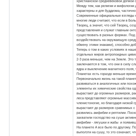
христианской средневековой догмой о
Между тем, как религии и мифологии
характерны и для буддизма, частично
Современные официальные взгляды на
многие люди считают, что если в Бол
Творец, а значит, что сей Творец, с
представления и служат главным онто
существовать в разных формах. Под 
воздействовать на окружающую среду
обмену этими знаками), способно до
Теперь о том в каких условиях в наш
отдельных миров антропоидных цивили
2-3 раза меньше, чем на Земле. Это 
заключаются в том, что они в силу с
ядра и выключению магнитного поля, 
Планетах есть гораздо меньше време
Первоначально жизнь на такой планете
развиваться в аналогичных или похож
элементы их химические свойства оди
вырастают до огромных размеров, рас
леса представляют огромные массивы
членистоногие, но благодаря низкой 
вырастают до размеров сравнимых с 
развились амфибии и рептилии. Поск
захватили господство на суше актив
амфибии - лягушки и жабы и появивш
На планете А все было по другому. 
выползти на сушу, то это означает, 