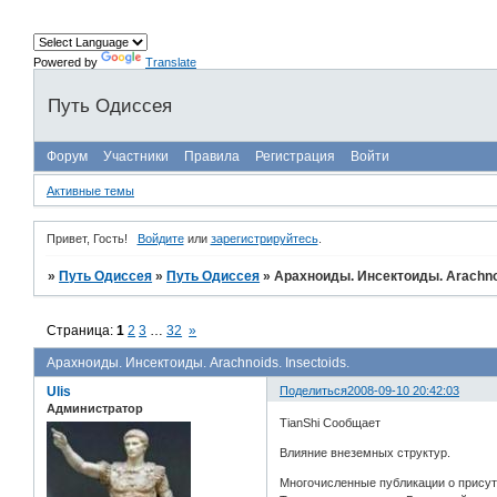
Powered by
Translate
Путь Одиссея
Форум
Участники
Правила
Регистрация
Войти
Активные темы
Привет, Гость!
Войдите
или
зарегистрируйтесь
.
»
Путь Одиссея
»
Путь Одиссея
»
Арахноиды. Инсектоиды. Arachnoi
Страница:
1
2
3
…
32
»
Арахноиды. Инсектоиды. Arachnoids. Insectoids.
Ulis
Поделиться
2008-09-10 20:42:03
Администратор
TianShi Сообщает
Влияние внеземных структур.
Многочисленные публикации о присутс