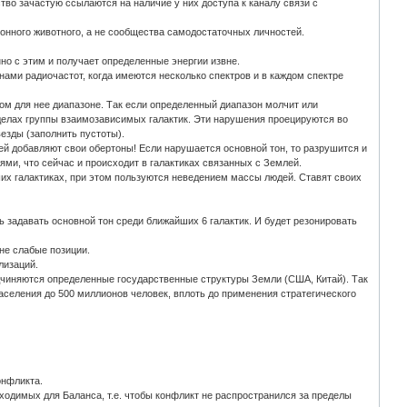
ство зачастую ссылаются на наличие у них доступа к каналу связи с
ионного животного, а не сообщества самодостаточных личностей.
но с этим и получает определенные энергии извне.
ами радиочастот, когда имеются несколько спектров и в каждом спектре
ном для нее диапазоне. Так если определенный диапазон молчит или
еделах группы взаимозависимых галактик. Эти нарушения проецируются во
езды (заполнить пустоты).
ей добавляют свои обертоны! Если нарушается основной тон, то разрушится и
ми, что сейчас и происходит в галактиках связанных с Землей.
их галактиках, при этом пользуются неведением массы людей. Ставят своих
 задавать основной тон среди ближайших 6 галактик. И будет резонировать
не слабые позиции.
лизаций.
чиняются определенные государственные структуры Земли (США, Китай). Так
населения до 500 миллионов человек, вплоть до применения стратегического
онфликта.
бходимых для Баланса, т.е. чтобы конфликт не распространился за пределы