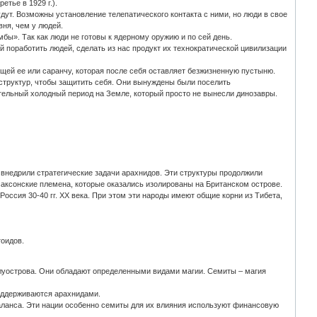
тье в 1929 г.).
дут. Возможны установление телепатического контакта с ними, но люди в свое
вня, чем у людей.
бы». Так как люди не готовы к ядерному оружию и по сей день.
й поработить людей, сделать из нас продукт их технократической цивилизации
ющей ее или саранчу, которая после себя оставляет безжизненную пустыню.
структур, чтобы защитить себя. Они вынуждены были поселить
тельный холодный период на Земле, который просто не вынесли динозавры.
 внедрили стратегические задачи арахнидов. Эти структуры продолжили
саксонские племена, которые оказались изолированы на Британском острове.
ссия 30-40 гг. XX века. При этом эти народы имеют общие корни из Тибета,
тоидов.
полуострова. Они обладают определенными видами магии. Семиты – магия
оддерживаются арахнидами.
баланса. Эти нации особенно семиты для их влияния используют финансовую