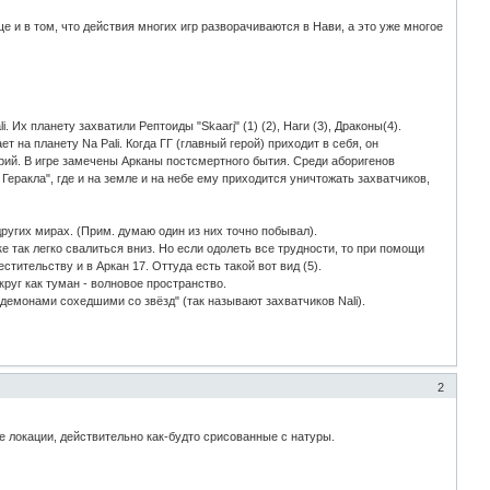
ще и в том, что действия многих игр разворачиваются в Нави, а это уже многое
 Их планету захватили Рептоиды "Skaarj" (1) (2), Наги (3), Драконы(4).
т на планету Na Pali. Когда ГГ (главный герой) приходит в себя, он
рий. В игре замечены Арканы постсмертного бытия. Среди аборигенов
Геракла", где и на земле и на небе ему приходится уничтожать захватчиков,
угих мирах. (Прим. думаю один из них точно побывал).
 так легко свалиться вниз. Но если одолеть все трудности, то при помощи
стительству и в Аркан 17. Оттуда есть такой вот вид (5).
руг как туман - волновое пространство.
"демонами сохедшими со звёзд" (так называют захватчиков Nali).
2
ые локации, действительно как-будто срисованные с натуры.