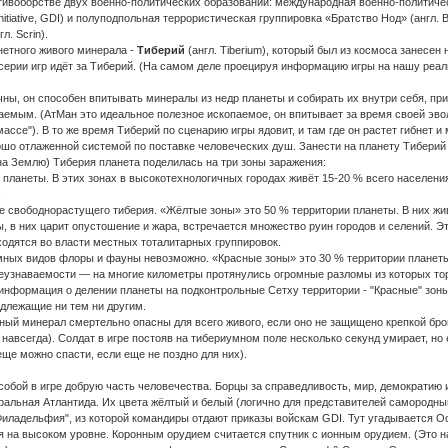
тивоборстве двух военно-политических образований: международная военно-политиче
e Initiative, GDI) и полуподпольная террористическая группировка «Братство Нод» (анг
. Scrin).
нетного живого минерала -
Тиберий
(англ. Tiberium), который был из космоса занесе
серии игр идёт за Тиберий. (На самом деле проецируя информацию игры на нашу реал
ны, он способен впитывать минералы из недр планеты и собирать их внутри себя, пр
емым. (АтМан это идеальное полезное ископаемое, он впитывает за время своей эвол
ссе"). В то же время Тиберий по сценарию игры ядовит, и там где он растет гибнет и
шо отлаженной системой по поставке человеческих душ. Занести на планету Тиберий 
на Землю) Тиберия планета поделилась на три зоны заражения:
 планеты. В этих зонах в высокотехнологичных городах живёт 15-20 % всего населен
.
 свободнорастущего тиберия. «Жёлтые зоны» это 50 % территории планеты. В них жив
, в них царит опустошение и жара, встречается множество руин городов и селений. 
ходятся во власти местных тоталитарных группировок.
ных видов флоры и фауны невозможно. «Красные зоны» это 30 % территории планеты
неузнаваемости — на многие километры протянулись огромные разломы из которых то
информация о делении планеты на подконтрольные Сетху территории - "Красные" зо
адлежащие ни тем ни другим.
тный минерал смертельно опасны для всего живого, если оно не защищено крепкой бр
навсегда). Солдат в игре постояв на тибериумном поле несколько секунд умирает, но е
еще можно спасти, если еще не поздно для них).
 собой в игре добрую часть человечества. Борцы за справедливость, мир, демократию 
альная Атлантида. Их цвета жёлтый и белый (логично для представителей самородный
Филадельфия", из которой командиры отдают приказы войскам GDI. Тут угадывается О
я на высоком уровне. Коронным орудием считается спутник с ионным орудием. (Это 