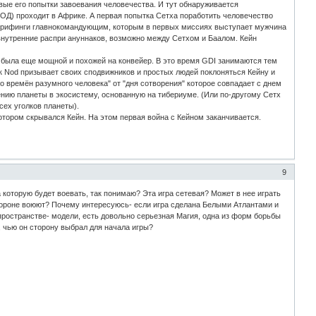
рвые его попытки завоевания человечества. И тут обнаруживается
НОД) проходит в Африке. А первая попытка Сетха поработить человечество
я брифинги главнокомандующим, которым в первых миссиях выступает мужчина
 внутренние распри ануннаков, возможно между Сетхом и Баалом. Кейн
е была еще мощной и похожей на конвейер. В это время GDI занимаются тем
ак Nod призывает своих сподвижников и простых людей поклоняться Кейну и
ло времён разумного человека" от "дня сотворения" которое совпадает с днем
ению планеты в экосистему, основанную на тибериуме. (Или по-другому Сетх
сех уголков планеты).
отором скрывался Кейн. На этом первая война с Кейном заканчивается.
9
которую будет воевать, так понимаю? Эта игра сетевая? Может в нее играть
стороне воюют? Почему интересуюсь- если игра сделана Белыми Атлантами и
 пространстве- модели, есть довольно серьезная Магия, одна из форм борьбы
о, чью он сторону выбрал для начала игры?