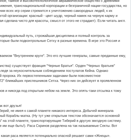
очное, тайное и высокотехнологичное авраамическое общество с древними
жения, транснациональной корпорации и безграничной нации-государства, но
ении всех игр серии стремится к уничтожению самородных людей, к их
этой организации: красный - цвет шудр, черный намек на черную карму и
кая сделана чисто для красоты, смысл от этого не страдает). Если читать англ.
т индивидуальный путь, строжайшая дисциплина и полный контроль за
оторые были подконтрольные Сетху в разные времена. В игре это Россия и
ываемом "Внутреннем круге". Это его лучшие генералы, самые преданные ему,
ианства) существует фракция "Черные Братья". Орден "Черных братьев"
 следя за неукоснительным соблюдением постулатов Кейна. Однако
ией пророка. Их первостепенными задачами были повсеместное
72" ближайших приспешников Сетха. Через них он дейсвует в проявленном
ов и никогда под открытым небом на земле. Это опять-таки отсылка к тому
к вот друзья!
ерий, не имея к самой планете никакого интереса. Добычей минерала
ный Корабль-матка. (Ну тут уже открытым текстом обозначается основной
" на этой планете, транспортирующие Тиберий в другую звездную систему.
же им еще быть!). Раса Скринов разделена на так называемые Секты. Вот
м какая раса является потенциально опасной решают сами «Жнецы».