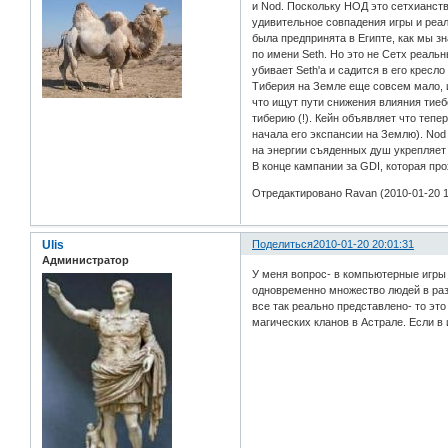
и Nod. Поскольку НОД это сетхианств
удивительное совпадения игры и реал
была предпринята в Египте, как мы 
по имени Seth. Но это не Сетх реаль
убивает Seth'a и садится в его кресло 
Тиберия на Земле еще совсем мало, и
что ищут пути снижения влияния тиеб
тиберию (!). Кейн объявляет что теп
начала его экспансии на Землю). Nod
на энергии съяденных душ укрепляет э
В конце кампании за GDI, которая пр
Отредактировано Ravan (2010-01-20 1
Ulis
Поделиться
2010-01-20 20:01:31
Администратор
У меня вопрос- в компьютерные игры 
одновременно множество людей в разн
все так реально представлено- то эт
магических кланов в Астрале. Если в 