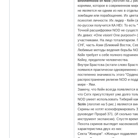
Brotherhood of Nod
(логотип на 2 р
корнями, которое в современном мир
не является ни одним из них в отдел
зомбации или порабощению. Их цвета:
психотип личности. Их лидер - Кейн (а
по-русски получится КА НЕт. То есть 
Точной расшифровки NOD не существуе
Их девиз: «One vision! One purpose!»
участниками. На лицо тоталитаризм. 
СНГ, часть Азии (Ближний Восток, Се
Любимые методы ведения борьбы NOD
Кейн требует к себе полного подчине
Кейну, предатели человечества.
Внутри Брастсва (кстати слово Браст
появился практически одновременно 
постепенно значимость этого "Ордена
распространение религии NOD и подд
мире - Яви.
Замечу, что Кейн всегда появляется 
что Сетх присутствуют уже долго толь
NOD умеет использовать Тиберий как
Scrin
(логотип на 5 рис.) являются ви
Скрины не хотят ксеноформировать Зе
руководит Прораб 371. (И сколько та
инструмент экспансии). Спустя врем
Пехота скринов выглядит насекомообр
характеристика двух из них:
Секта "Жнецов". «Жнецы» подавляют 