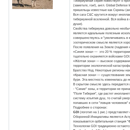
Тибериумная серия повествует о про
(заметьте, гои!), англ. Global Defens
пришельцы известные как Скрины (англ
Вся сага C&C крутится вокруг инопла
тибериумной вселенной. Вся война в 
души).
Свойства тибериума довольно необыч
является идеальным полезным ископа
совершенствуясь и "увеличиваясь в ма
эзотерическом смысле является хоро
После появления на Земле (падения 
«Синяя зона» — это 20 % территории
тщательно охраняются войсками GDI
«Жёлтая зона» — высокое содержание
территории экологической катастрофы
Братство Нод. Некоторые регионы на
«Красная зона» — существование зем
бури. Эта местность изменилась до 
В скрытом смысле здесь передается 
- "Синие" зоны, и территории не прин
"Поля Тиберия", где растет иноплане
систему изъятия душ, то считай умер 
попавших в сети "ловцов человеков" 
Подробнее о сторонах:
GDI
(логотип на 1 рис.) представляет
Оборонной Инициативы является Астр
показывается орбитальная станция "
Технологии GDI традиционно остаютс