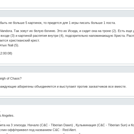
ыть не больше 5 картинок, то придется для 1 игры писать больше 1 поста.
м Vandora. Так зовут их белую богиню. Это их Исида, и сидит она на троне (2). Есть еще
входе (3) и картиной распятия внутри (4), подозрительно напоминающую Христа. Распя
ается христианский крест.
ых Nali (5).
2:00:08)
eigh of Chaos?
враждующие аборигены объединяется и выступают против захватчиков все вместе.
.
s Angeles.
.
а на 3 эпизода. Начало (C&C - Tiberian Dawn) , Кульминация (C&C - Tiberian Sun) и Коне
 спин-офф/приквел под названием С&С - Red Alert.