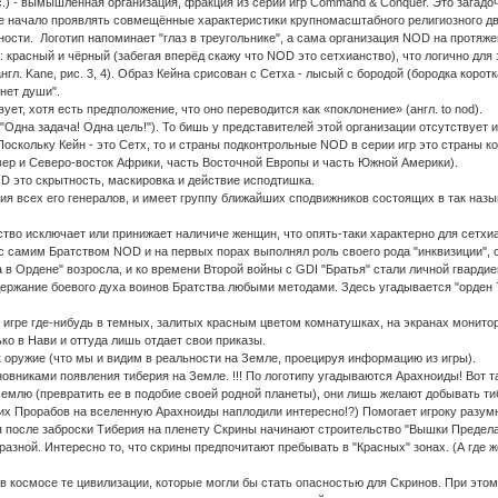
ис.) - вымышленная организация, фракция из серии игр Command & Conquer. Это загад
е начало проявлять совмещённые характеристики крупномасштабного религиозного дви
ьности. Логотип напоминает "глаз в треугольнике", а сама организация NOD на протяж
 красный и чёрный (забегая вперёд скажу что NOD это сетхианство), что логично для 
нгл. Kane, рис. 3, 4). Образ Кейна срисован с Сетха - лысый с бородой (бородка корот
"нет души".
т, хотя есть предположение, что оно переводится как «поклонение» (англ. to nod).
 ("Одна задача! Одна цель!"). То бишь у представителей этой организации отсутствуе
Поскольку Кейн - это Сетх, то и страны подконтрольные NOD в серии игр это страны к
вер и Северо-восток Африки, часть Восточной Европы и часть Южной Америки).
 это скрытность, маскировка и действие исподтишка.
ния всех его генералов, и имеет группу ближайших сподвижников состоящих в так наз
ство исключает или принижает наличиче женщин, что опять-таки характерно для сетх
с самим Братством NOD и на первых порах выполнял роль своего рода "инквизиции",
 в Ордене" возросла, и ко времени Второй войны с GDI "Братья" стали личной гвард
ержание боевого духа воинов Братства любыми методами. Здесь угадывается "орден 
в игре где-нибудь в темных, залитых красным цветом комнатушках, на экранах монитор
ко в Нави и оттуда лишь отдает свои приказы.
 оружие (что мы и видим в реальности на Земле, проецируя информацию из игры).
новниками появления тиберия на Земле. !!! По логотипу угадываются Арахноиды! Вот та
млю (превратить ее в подобие своей родной планеты), они лишь желают добывать тиб
ких Прорабов на вселенную Арахноиды наплодили интересно!?) Помогает игроку разум
я после заброски Тиберия на пленету Скрины начинают строительство "Вышки Предела
азной. Интересно то, что скрины предпочитают пребывать в "Красных" зонах. (А где 
в космосе те цивилизации, которые могли бы стать опасностью для Скринов. При это