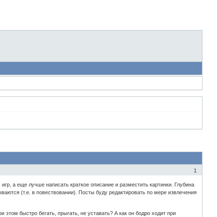
1
 игр, а еще лучше написать краткое описание и разместить картинки. Глубина
ываются (т.е. в повествовании). Посты буду редактировать по мере извлечения
и этом быстро бегать, прыгать, не уставать? А как он бодро ходит при