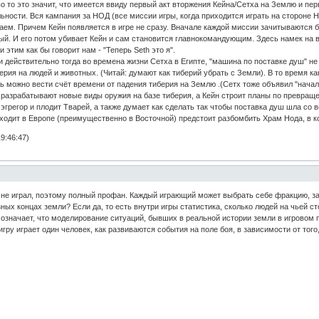
о то это значит, что имеется ввиду первый акт вторжения Кейна/Сетха на Землю и пе
ьности. Вся кампания за НОД (все миссии игры, когда приходится играть на стороне 
знаем. Причем Кейн появляется в игре не сразу. Вначале каждой миссии зачитываютс
ный. И его потом убивает Кейн и сам становится главнокомандующим. Здесь намек на
и этим как бы говорит нам - "Теперь Seth это я".
 действительно тогда во времена жизни Сетха в Египте, "машина по поставке душ" н
ерия на людей и животных. (Читай: думают как тиберий убрать с Земли). В то время к
ерь можно вести счёт времени от падения тиберия на Землю .(Сетх тоже объявил "нача
 разрабатывают новые виды оружия на базе тиберия, а Кейн строит планы по превращ
грегор и плодит Тварей, а также думает как сделать так чтобы поставка душ шла со в
оходит в Европе (преимущественно в Восточной) предстоит разбомбить Храм Нода, в к
9:46:47)
не играл, поэтому полный профан. Каждый играющий может выбрать себе фракцию, за 
ых концах земли? Если да, то есть внутри игры статистика, сколько людей на чьей 
о означает, что моделирование ситуаций, бывших в реальной истории земли в игровом
игру играет один человек, как развиваются события на поле боя, в зависимости от тог