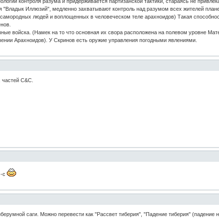
ологии контроля разума и придерживается партизанской тактики, стараясь не привлек
я "Владык Иллюзий", медленно захватывают контроль над разумом всех жителей план
 самородных людей и воплощенных в человеческом теле арахноидов) Такая способнос
нов.
ные войска. (Намек на то что основная их свора расположена на полевом уровне Мат
ошении Арахноидов). У Скринов есть оружие управления погодными явлениями.
 частей C&C.
м-с
иберумной саги. Можно перевести как "Рассвет тиберия", "Падение тиберия" (падение