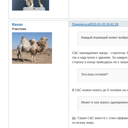
Ravan
Поделиться
2010-01-20 20:41:28
Участник
Каждый играющий может выбрат
C&C принадлежит жанру - стратегии. 
так и надстроек к зданиям. За кажду
сторону в конце приводишь ее к триу
Эта игра сетевая?
В C&C можно играть до 8 человек на 
Может в нее играть одновреме
Да. Серия C&C вместе с спин-оффами 
по всему миру.