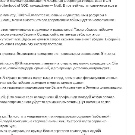
ская и научная организация «Глобальная Оборонная Инициатива» (ГОИ
л. Brotherhood of NOD, сокращённо — Nod). В третьей части появляются еще и
н на планету. Тиберий является основным и единственным ресурсом в
ьность, можно сказать что все современные войны идут за человеческие
и этом увеличиваясь в размерах и разрастаясь. Таким образом тибериум
юции энергию Земли и Солнца, собирает внутри себя, при этом
 мутирует всё. Здесь же кроется второе скрытое значение Тиберия: Тиберий в
означает создать эту систему поставки.
ия планеты. Экосистемы находятся в относительном равновесии. Эти зоны
ёт около 80 % населения планеты и это число неуклонно сокращается. Это
Это основной плацдарм сражений, и его преимущественно контролирует
. В «Красных зонах» царит тьма и холод, временами формируются ионные
рчат глыбы тиберия размером с многоэтажные здания.
ны, на территории подконтрольные Белым Астральным и Земным цивилизациям
оней. (Это значит если незащещенный профан или молодой АтМан попал в
сли вовремя с него уйдет то его можно вылечить. (Тут намек на то что
и т.п. По логотипу угадывается что инициаторами создания Глобальной
 людей воюющих на стороне Земли-Геи). Во второй части серии игр
стров Буян.
намек на астральное оружие Белых эгрегоров самородных людей)