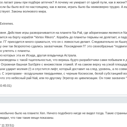
о латает раны при подборе аптечек? А почему не умирает от одной пули, как в жизни?
о если бы было всё по-настоящему, как в жизни, играть было бы неимоверно трудно. А е
йствуют. Законы волнового мира.
 Extremes.
ня. Действие игры разворачивается на планете Na Pali, где аборигенами являются Nali.
тся на борту корабля "Vortex Rikers". Корабль до планеты-тюрьмы не долетает, и падае
 ГГ приходится много сражаться, что он с ловкостью делает. Следовательно он Кшат
у они так безропотно сдались захватчикам. Похождения ГГ это своеобразные "подвиги 
о улететь с планеты.
из которых эта их Исида, другая владычица Астрала.
изведены с такой тщательностью, что веришь будто разработчики сами побывали в др
 Огромная башная SunSpire с множеством этажей. И на самом верху на узкой площадке
ни ударит молния (!) и спустится лифт, который доставит на след. уровень, а по совме
. С эгрегорами - воздушными твердынями, с черным Космосом, белой субстанцией вок
то это небесный рай Nali, или по-другому Эгрегор их цивилизации. Он тоже захвачен 
0:45:01)
 необычно было на планете Xen. Ничего подобного нигде не видел тогда. Такие странн
ожидал, что там такие вещи показаны.
 11:33:51)