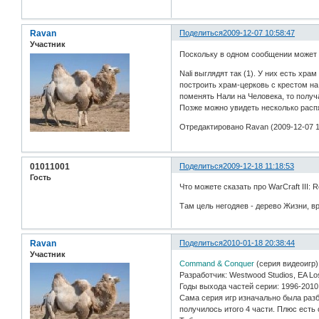
Ravan
Поделиться
2009-12-07 10:58:47
Участник
Поскольку в одном сообщении может б
Nali выглядят так (1). У них есть хра
построить храм-церковь с крестом на 
поменять Нали на Человека, то получ
Позже можно увидеть несколько распят
Отредактировано Ravan (2009-12-07 1
01011001
Поделиться
2009-12-18 11:18:53
Гость
Что можете сказать про WarCraft III: R
Там цель негодяев - дерево Жизни, 
Ravan
Поделиться
2010-01-18 20:38:44
Участник
Command & Conquer
(серия видеоигр)
Разработчик: Westwood Studios, EA Lo
Годы выхода частей серии: 1996-2010
Сама серия игр изначально была разбит
получилось итого 4 части. Плюс есть