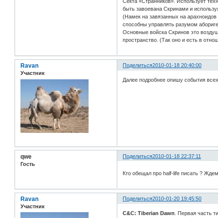
Секта «Странников». Использует техн
быть завоевана Скринами и использу
(Намек на завязанных на арахноидов
способны управлять разумом абориге
Основные войска Скринов это воздуш
пространство. (Так оно и есть в отн
Ravan
Поделиться
2010-01-18 20:40:00
Участник
Далее подробнее опишу события всех
qwe
Поделиться
2010-01-18 22:37:11
Гость
Кто обещал про half-life писать ? Жде
Ravan
Поделиться
2010-01-20 19:45:50
Участник
C&C: Tiberian Dawn
. Первая часть т