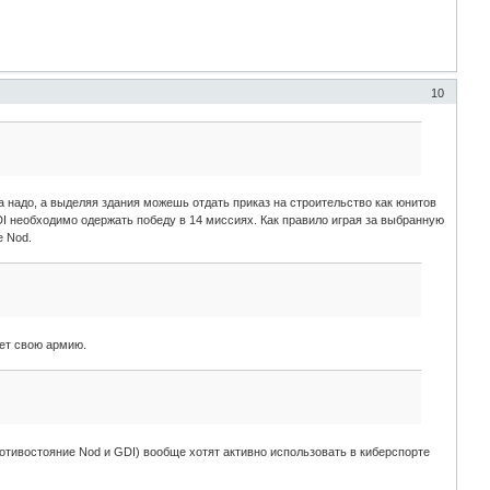
10
 надо, а выделяя здания можешь отдать приказ на строительство как юнитов
DI необходимо одержать победу в 14 миссиях. Как правило играя за выбранную
е Nod.
еет свою армию.
отивостояние Nod и GDI) вообще хотят активно использовать в киберспорте