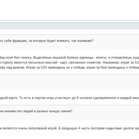
ь себе фракцию, за которую будет воевать, так понимаю?
Вид поля боя сверху. Выделяешь мышкой боевые единицы - юниты, и отправляешь куда
ю сторону имеется несколько миссий - карт, связанных сюжетом. Например, играя за G
мфу над врагом. Играя за GDI приводишь их к победе, играя за Nod приводишь к побед
одной карте. То есть в партии игры участвует до 8 человек одновременно и каждый им
нно множество людей в разных концах земли?
является очень популярной игрой. А грядущую 4 часть (которая подытожит долгое пр