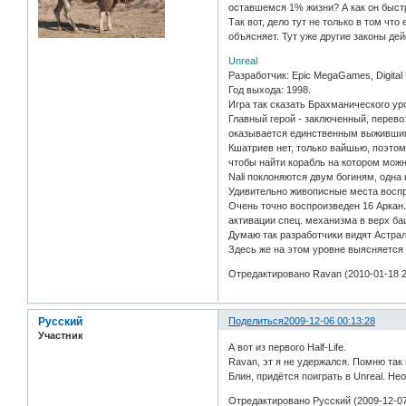
оставшемся 1% жизни? А как он быстр
Так вот, дело тут не только в том чт
объясняет. Тут уже другие законы де
Unreal
Разработчик: Epic MegaGames, Digital
Год выхода: 1998.
Игра так сказать Брахманического уров
Главный герой - заключенный, перевози
оказывается единственным выжившим.
Кшатриев нет, только вайшью, поэтом
чтобы найти корабль на котором можн
Nali поклоняются двум богиням, одна 
Удивительно живописные места воспро
Очень точно воспроизведен 16 Аркан.
активации спец. механизма в верх баш
Думаю так разработчики видят Астрал
Здесь же на этом уровне выясняется ч
Отредактировано Ravan (2010-01-18 2
Русский
Поделиться
2009-12-06 00:13:28
Участник
А вот из первого Half-Life.
Ravan, эт я не удержался. Помню так
Блин, придётся поиграть в Unreal. Не
Отредактировано Русский (2009-12-07