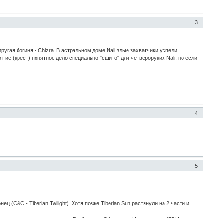
3
 другая богиня - Chizra. В астральном доме Nali злые захватчики успели
тие (крест) понятное дело специально "сшито" для четвероруких Nali, но если
4
5
ц (C&C - Tiberian Twilight). Хотя позже Tiberian Sun растянули на 2 части и