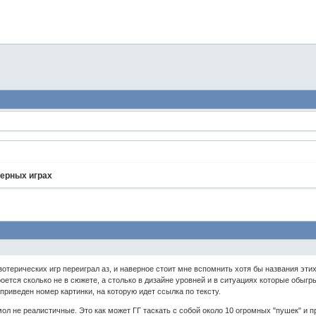
терных играх
отерических игр переиграл аз, и наверное стоит мне вспомнить хотя бы названия этих
оется сколько не в сюжете, а столько в дизайне уровней и в ситуациях которые обыгр
 приведен номер картинки, на которую идет ссылка по тексту.
мол не реалистичные. Это как может ГГ таскать с собой около 10 огромных "пушек" и пр