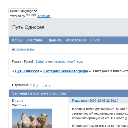
Powered by
Translate
Путь Одиссея
Форум
Участники
Правила
Регистрация
Войти
Активные темы
Привет, Гость!
Войдите
или
зарегистрируйтесь
.
»
Путь Одиссея
»
Эзотерика кинематографа
»
Эзотерика в компью
Страница:
1
2
3
…
15
»
Эзотерика в компьютерных играх
Ravan
Поделиться
2009-12-05 22:36:14
Участник
В общем темка для видеоигр. Много эз
эзотерической информации в играх кр
новой информации из игр. В скобах ()
Многие критикуют игры за то что они 