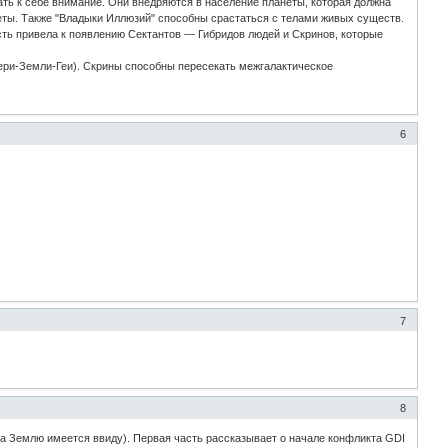
ать к себе внимание. Они внедряются в население планеты, которая должна
еты. Также "Владыки Иллюзий" способны срастаться с телами живых существ.
ть привела к появлению Сектантов — Гибридов людей и Скринов, которые
ери-Земли-Геи). Скрины способны пересекать межгалактическое
6
7
8
 на Землю имеется ввиду). Первая часть рассказывает о начале конфликта GDI