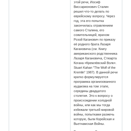
этой речи, Иосиф
Виссарионович Сталин
решил что-то делать по
еврейскому вопросу. Через
год, эта его попытка
закончилась отравлением
самого Сталина, его
сожительницей, врачом
Розой Каганович по приказу
её родного брата Лазаря
Кагановича (см. Книгу
американского родственника
Лазаря Кагановича, Стюарта
Когана «Кремлёвский Волк».
Stuart Kahan “The Wolf of the
Kremlin” 1987). В данной речи
кратко формулируется
программа организованного
иудаизма на том этапе,
середины двадцатого
столетия. Это к вопросу о
происхождении холодной
войны, или как мы тогда
избежали третьей мировой
войны, попытками разжечь
которую, были Корейская и
Вьетнамская Войны.