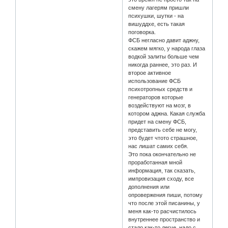
смену лагерям пришли
психушки, шутки - на
вишуддхе, есть такая
поговорка.
ФСБ негласно давит аджну,
скажем мягко, у народа глаза
водкой залиты больше чем
никогда раннее, это раз. И
второе активное
использование ФСБ
психотропных средств и
генераторов которые
воздействуют на мозг, в
котором аджна. Какая служба
придет на смену ФСБ,
представить себе не могу,
это будет чтото страшное,
нас лишат самих себя.
Это пока окончательно не
проработанная мной
информация, так сказать,
импровизация сходу, все
дополнения или
опровержения пиши, потому
что после этой писанины, у
меня как-то расчистилось
внутреннее пространство и
стало как-то легче, надо с