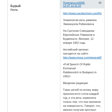
Поделиться
2008-
42
Бурый
12-07 12:11:15
Гость
http://www.zarubezhom.com/Rabinovich
Знаменитая речь раввина
Эммануила Рабиновича
На Срочном Совещании
Европейских Раввинов в
Будапеште, Венгрия, 12
января 1952 года.
Английский оргинал
находится на сайте :
http://www.rense.com/general45/full.htm
«Full Speech Of Rabbi
Emmanuel
Rabbinovitch in Budapest in
1952»
Введение редакции.
Таких речей по всему миру
произносится сотни каждый
год, и эта речь знаменита
только тем, что она проникла
на поверхность. Говорят, что,
именно получив протокол