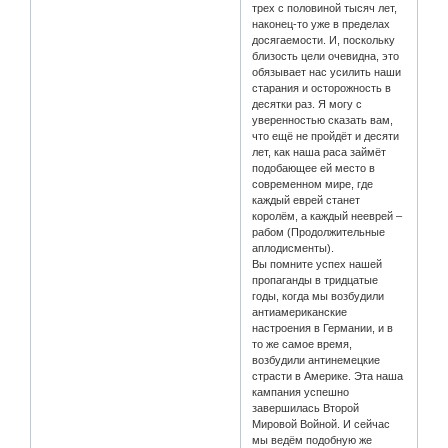
трех с половиной тысяч лет,
наконец-то уже в пределах
досягаемости. И, поскольку
близость цели очевидна, это
обязывает нас усилить наши
старания и осторожность в
десятки раз. Я могу с
уверенностью сказать вам,
что ещё не пройдёт и десяти
лет, как наша раса займёт
подобающее ей место в
современном мире, где
каждый еврей станет
королём, а каждый нееврей –
рабом (Продолжительные
аплодисменты).
Вы помните успех нашей
пропаганды в тридцатые
годы, когда мы возбудили
антиамериканские
настроения в Германии, и в
то же самое время,
возбудили антинемецкие
страсти в Америке. Эта наша
кампания успешно
завершилась Второй
Мировой Войной. И сейчас
мы ведём подобную же