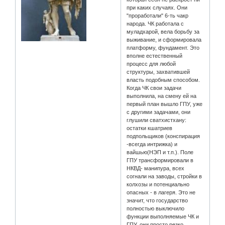
при каких случаях. Они
"проработали" 6-ть чакр
народа. ЧК работала с
муладхарой, вела борьбу за
выживание, и сформировала
платформу, фундамент. Это
вполне естественный
процесс для любой
структуры, захватившей
власть подобным способом.
Когда ЧК свои задачи
выполнила, на смену ей на
первый план вышло ГПУ, уже
с другими задачами, они
глушили сватхистхану:
остатки кшатриев
подпольщиков (конспирация
-всегда интрижка) и
вайшью(НЭП и т.п.). Поле
ГПУ трансформировали в
НКВД- манипура, всех
согнали на заводы, стройки в
колхозы и потенциально
опасных - в лагеря. Это не
значит, что государство
полностью выключило
функции выполняемые ЧК и
ГПУ, они просто резко