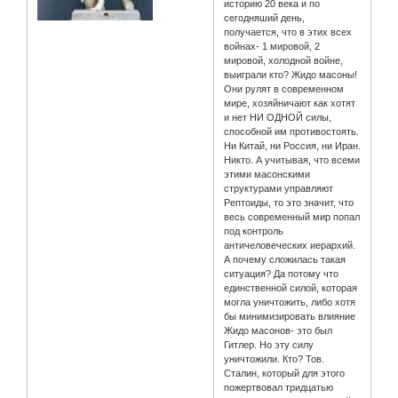
историю 20 века и по
сегодняший день,
получается, что в этих всех
войнах- 1 мировой, 2
мировой, холодной войне,
выиграли кто? Жидо масоны!
Они рулят в современном
мире, хозяйничают как хотят
и нет НИ ОДНОЙ силы,
способной им противостоять.
Ни Китай, ни Россия, ни Иран.
Никто. А учитывая, что всеми
этими масонскими
структурами управляют
Рептоиды, то это значит, что
весь современный мир попал
под контроль
античеловеческих иерархий.
А почему сложилась такая
ситуация? Да потому что
единственной силой, которая
могла уничтожить, либо хотя
бы минимизировать влияние
Жидо масонов- это был
Гитлер. Но эту силу
уничтожили. Кто? Тов.
Сталин, который для этого
пожертвовал тридцатью