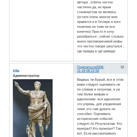
автора , отвечу честно
частично да, но ярым
сталинистом не являюсь
(кстати очень многое мне
нравится и в Гитлере и еого
политике но тоже не все
конечно) Просто я хочу
разобраться , сейчас столько
много противоречивой инфы
что честно говоря запутался ,
где правда а где кривда)
Поделиться
2008-
32
Ulis
11-29 08:22:58
Администратор
Видишь ли Бурый, все в этом
мире следует оценивать не
по словам и лозунгам, и уж
тем более мифам и
идеологиям- вся идеология-
это упряжь, для управления
теми, кто сам думать не
способен. Оценивать
исторические события
следует по Результатам. Кто
выиграл? Кто проиграл? Так
вот. Если рассматривать