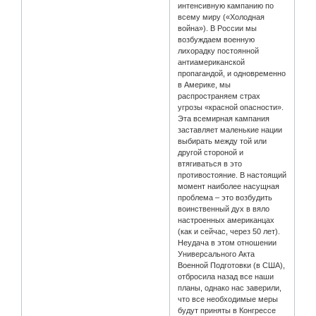
интенсивную кампанию по
всему миру («Холодная
война»). В России мы
возбуждаем военную
лихорадку постоянной
антиамериканской
пропагандой, и одновременно
в Америке, мы
распространяем страх
угрозы «красной опасности».
Эта всемирная кампания
заставляет маленькие нации
выбирать между той или
другой стороной и
втягиваться в это
противостояние. В настоящий
момент наиболее насущная
проблема – это возбудить
воинственный дух в вяло
настроенных американцах
(как и сейчас, через 50 лет).
Неудача в этом отношении
Универсального Акта
Военной Подготовки (в США),
отбросила назад все наши
планы, однако нас заверили,
что все необходимые меры
будут приняты в Конгрессе