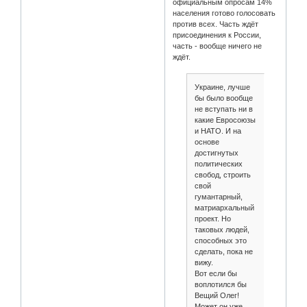
официальным опросам 14%
населения готово голосовать
против всех. Часть ждёт
присоединения к России,
часть - вообще ничего не
ждёт.
Украине, лучше
бы было вообще
не вступать ни в
какие Евросоюзы
и НАТО. И на
основе
достигнутых
политических
свобод, строить
свой
гумантарный,
матриархальный
проект. Но
таковых людей,
способных это
сделать, пока не
вижу.
Вот если бы
воплотился бы
Вещий Олег!
Может он уже