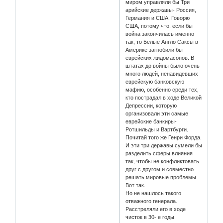
миром управляли бы Три
арийские державы- Россия,
Германия и США. Говорю
США, потому что, если бы
война закончилась именно
так, то Белые Англо Саксы в
Америке загнобили бы
еврейских жидомасонов. В
штатах до войны было очень
много людей, ненавидевших
еврейскую банковскую
мафию, особенно среди тех,
кто пострадал в ходе Великой
Депрессии, которую
организовали эти самые
еврейские банкиры-
Ротшильды и Вартбурги.
Почитай того же Генри Форда.
И эти три державы сумели бы
разделить сферы влияния
так, чтобы не конфликтовать
друг с другом и совместно
решать мировые проблемы.
Вот так.
Но не нашлось такого
отважного генерала.
Расстреляли его в ходе
чисток в 30- е годы.