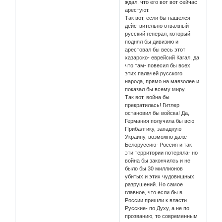
ждал, что его вот вот сейчас
арестуют.
Так вот, если бы нашелся
действительно отважный
русский генерал, который
поднял бы дивизию и
арестовал бы весь этот
хазарско- еврейсий Кагал, да
что там- повесил бы всех
этих палачей русского
народа, прямо на мавзолее и
показал бы всему миру.
Так вот, война бы
прекратилась! Гитлер
остановил бы войска! Да,
Германия получила бы всю
Прибалтику, западную
Украину, возможно даже
Белоруссию- Россия и так
эти территории потеряла- но
война бы закончилсь и не
было бы 30 миллионов
убитых и этих чудовищных
разрушений. Но самое
главное, что если бы в
России пришли к власти
Русские- по Духу, а не по
прозванию, то современным