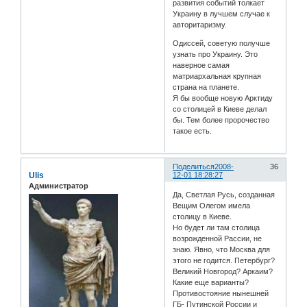
развития событий толкает
Украину в лучшем случае к
авторитаризму.
Одиссей, советую получше
узнать про Украину. Это
наверное самая
матриархальная крупная
страна на планете.
Я бы вообще новую Арктиду
со столицей в Киеве делал
бы. Тем более пророчество
такое есть.
Поделиться
2008-
36
Ulis
12-01 18:28:27
Администратор
Да, Светлая Русь, созданная
Вещим Олегом имела
столицу в Киеве.
Но будет ли там столица
возрожденной Рассии, не
знаю. Явно, что Москва для
этого не годится. Петербург?
Великий Новгород? Аркаим?
Какие еще варианты?
Противостояние нынешней
ГБ- Путинской России и