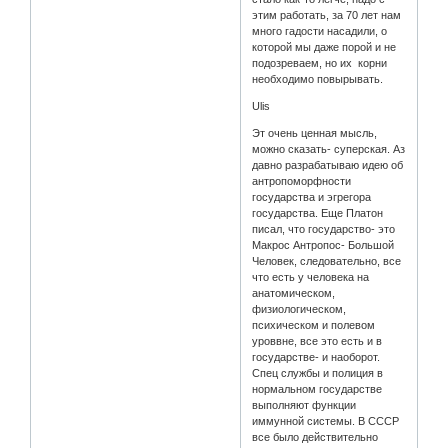
этим работать, за 70 лет нам
много гадости насадили, о
которой мы даже порой и не
подозреваем, но их корни
необходимо повырывать.
Ulis
Эт очень ценная мысль,
можно сказать- суперская. Аз
давно разрабатываю идею об
антропоморфности
государства и эгрегора
государства. Еще Платон
писал, что государство- это
Макрос Антропос- Большой
Человек, следовательно, все
что есть у человека на
анатомическом,
физиологическом,
психическом и полевом
уроввне, все это есть и в
государстве- и наоборот.
Спец службы и полиция в
нормальном государстве
выполняют функции
иммунной системы. В СССР
все было действительно