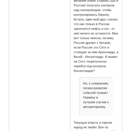
желания обеих сторон(США и
Россия) получить контроль
над газопроводом, чтобы
контролировать Европу.
Кстати, один мой друг сказал,
что как только в России
закончится нефть и газ - от
неё ничего не останется. Мне
вот только неясно, почему
Россия дружит с Китаем,
если Россия это Сетх и
стоящие за ним Арахноиды, а
Китай - Инсектоиды. И может
ли Сетх теоретически
перейти под контроль
Инсектоидов?
Но, к сожалению,
логика развития
событий толкает
Украину в
лучшем случае к
авторитаризму.
Текущую власть и партии
народ не любит. Вон по