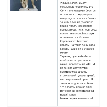
Украины опять имеет
оккультную подоплеку. Это
Сетх и его иерархия бесятся
от злости, что территория,
которая долгое время была в
зоне их влияния, уходит из
под контроля. Московские
провокаторы, типа Леонтьева
прямо таки слюной исходят
от ненависти к Украине.
Стравливают братские
народы. За такие вещи надо
камень на шею и в отхожее
место.
Украине, лучше бы было
вообще не вступать ни в
какие Евросоюзы и НАТО. И
на основе достигнутых
политических свобод,
строить свой гуманитарный,
матриархальный проект. Но
таковых людей, способных
это сделать, пока не вижу.
Вот если бы воплотился бы
Вещий Олег!
Может он уже воплотился?