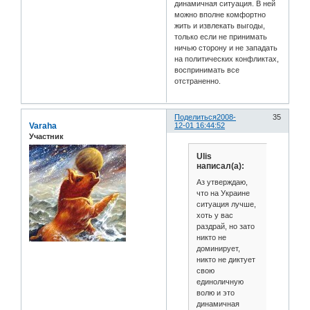
динамичная ситуация. В ней
можно вполне комфортно
жить и извлекать выгоды,
только если не принимать
ничью сторону и не западать
на политических конфликтах,
воспринимать все
отстраненно.
Поделиться
2008-
35
Varaha
12-01 16:44:52
Участник
Ulis
написал(а):
Аз утверждаю,
что на Украине
ситуация лучше,
хоть у вас
раздрай, но зато
никто не
доминирует,
никто не диктует
свою
единоличную
волю и это
динамичная