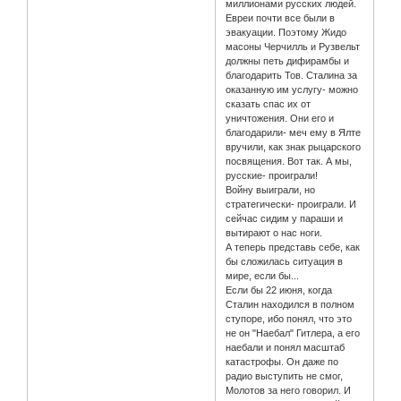
миллионами русских людей.
Евреи почти все были в
эвакуации. Поэтому Жидо
масоны Черчилль и Рузвельт
должны петь дифирамбы и
благодарить Тов. Сталина за
оказанную им услугу- можно
сказать спас их от
уничтожения. Они его и
благодарили- меч ему в Ялте
вручили, как знак рыцарского
посвящения. Вот так. А мы,
русские- проиграли!
Войну выиграли, но
стратегически- проиграли. И
сейчас сидим у параши и
вытирают о нас ноги.
А теперь представь себе, как
бы сложилась ситуация в
мире, если бы...
Если бы 22 июня, когда
Сталин находился в полном
ступоре, ибо понял, что это
не он "Наебал" Гитлера, а его
наебали и понял масштаб
катастрофы. Он даже по
радио выступить не смог,
Молотов за него говорил. И