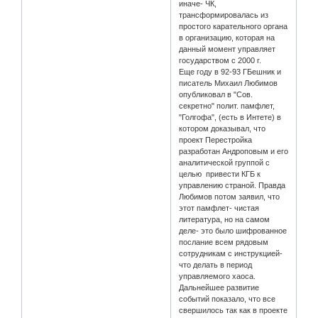
иначе- ЧК,
трансформировалась из
простого карательного органа
в организацию, которая на
данный момент управляет
государством с 2000 г.
Еще году в 92-93 ГБешник и
писатель Михаил Любимов
опубликовал в "Сов.
секретно" полит. памфлет,
"Голгофа", (есть в Интете) в
котором доказывал, что
проект Перестройка
разработан Андроповым и его
аналитической группой с
целью привести КГБ к
управлению страной. Правда
Любимов потом заявил, что
этот памфлет- чистая
литература, но на самом
деле- это было шифрованное
послание всем рядовым
сотрудникам с инструкцией-
что делать в период
управляемого хаоса.
Дальнейшее развитие
событий показало, что все
свершилось так как в проекте