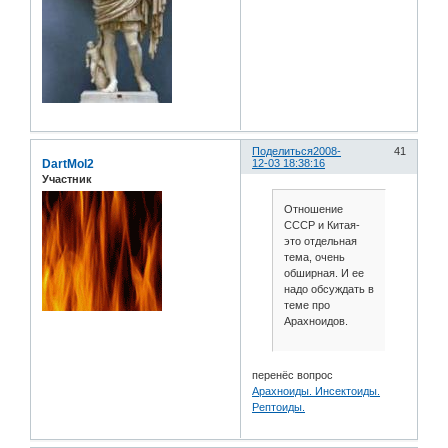
Поделиться
2008-
41
DartMol2
12-03 18:38:16
Участник
Отношение
СССР и Китая-
это отдельная
тема, очень
обширная. И ее
надо обсуждать в
теме про
Арахноидов.
перенёс вопрос
Арахноиды. Инсектоиды.
Рептоиды.