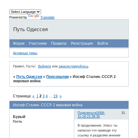
Powered by
Translate
Путь Одиссея
Форум
Участники
Правила
Регистрация
Войти
Активные темы
Привет, Гость!
Войдите
или
зарегистрируйтесь
.
»
Путь Одиссея
»
Персоналии
»
Иосиф Сталин. СССР. 2
мировая война
Страница:
«
1
2
3
4
…
19
»
Иосиф Сталин. СССР. 2 мировая война
Поделиться
2008-
31
Бурый
11-28 21:38:35
Гость
В продолжение .Улисс ты
написал что приведя эту
ссылку я разделяю мнение