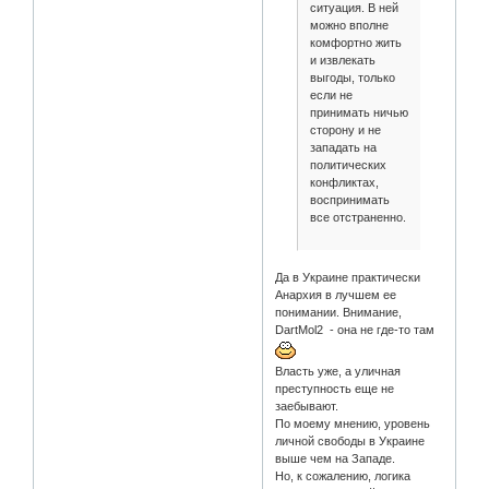
ситуация. В ней
можно вполне
комфортно жить
и извлекать
выгоды, только
если не
принимать ничью
сторону и не
западать на
политических
конфликтах,
воспринимать
все отстраненно.
Да в Украине практически
Анархия в лучшем ее
понимании. Внимание,
DartMol2 - она не где-то там
Власть уже, а уличная
преступность еще не
заебывают.
По моему мнению, уровень
личной свободы в Украине
выше чем на Западе.
Но, к сожалению, логика