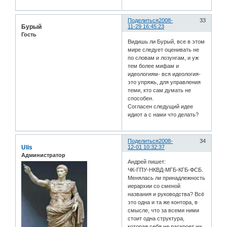
Поделиться
2008-
33
Бурый
11-29 16:45:23
Гость
Видишь ли Бурый, все в этом
мире следует оценивать не
по словам и лозунгам, и уж
тем более мифам и
идеологиям- вся идеология-
это упряжь, для управления
теми, кто сам думать не
способен.
Согласен следущий идее
идиот а с нами что делать?
Поделиться
2008-
34
Ulis
12-01 10:32:37
Администратор
Андрей пишет:
ЧК-ГПУ-НКВД-МГБ-КГБ-ФСБ.
Менялась ли принадлежность
иерархии со сменой
названия и руководства? Всё
это одна и та же контора, в
смысле, что за всеми ними
стоит одна структура,
которая себя не раскроет ни