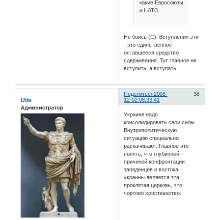
какие Евросоюзы
и НАТО.
Не боись (С). Вступления эти
- это единственное
оставшееся средство
сдерживания. Тут главное не
вступить, а вступать.
Поделиться
2008-
38
Ulis
12-02 08:33:41
Администратор
Украине надо
консолидировать свои силы.
Внутриполитическую
ситуацию специально
раскачивают. Главное это
понять, что глубинной
причиной конфронтации
западенцев и востока
украины является эта
проклятая церковь, это
чортово христианство.