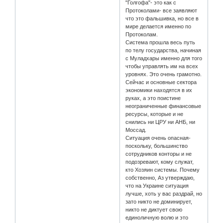
"Голгофа"- это как с
Протоколами- все заявляют
что это фальшивка, но все в
мире делается именно по
Протоколам.
Система прошла весь путь
по телу государства, начиная
с Муладхары именно для того
чтобы управлять им на всех
уровнях. Это очень грамотно.
Сейчас и основные сектора
экономики находятся в их
руках, а это поистине
неограниченные финансовые
ресурсы, которые и не
снились ни ЦРУ ни АНБ, ни
Моссад.
Ситуация очень опасная-
поскольку, большинство
сотрудников конторы и не
подозревают, кому служат,
кто Хозяин системы. Почему
собственно, Аз утверждаю,
что на Украине ситуация
лучше, хоть у вас раздрай, но
зато никто не доминирует,
никто не диктует свою
единоличную волю и это