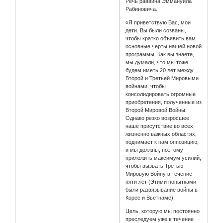
Речь раввина Эммануила
Рабиновича.
«Я приветствую Вас, мои
дети. Вы были созваны,
чтобы кратко объявить вам
основные черты нашей новой
программы. Как вы знаете,
мы думали, что мы тоже
будем иметь 20 лет между
Второй и Третьей Мировыми
войнами, чтобы
консолидировать огромные
приобретения, полученные из
Второй Мировой Войны.
Однако резко возросшее
наше присутствие во всех
жизненно важных областях,
поднимает к нам оппозицию,
и мы должны, поэтому
приложить максимум усилий,
чтобы вызвать Третью
Мировую Войну в течение
пяти лет (Этими попытками
были развязывание войны в
Корее и Вьетнаме).
Цель, которую мы постоянно
преследуем уже в течение