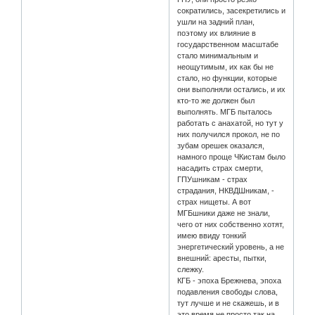
сократились, засекретились и
ушли на задний план,
поэтому их влияние в
государственном масштабе
стало минимальным и
неощутимым, их как бы не
стало, но функции, которые
они выполняли остались, и их
кто-то же должен был
выполнять. МГБ пыталось
работать с анахатой, но тут у
них получился прокол, не по
зубам орешек оказался,
намного проще ЧКистам было
насадить страх смерти,
ГПУшникам - страх
страдания, НКВДШникам, -
страх нищеты. А вот
МГБшники даже не знали,
чего от них собственно хотят,
имею ввиду тонкий
энергетический уровень, а не
внешний: аресты, пытки,
слежку.
КГБ - эпоха Брежнева, эпоха
подавления свободы слова,
тут лучше и не скажешь, и в
это время не просто так на