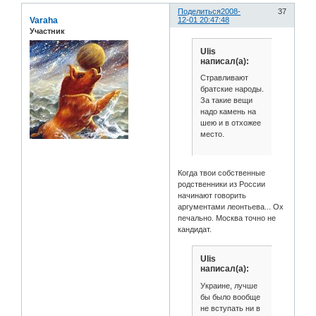
Поделиться
2008-
37
Varaha
12-01 20:47:48
Участник
Ulis
написал(а):
Стравливают
братские народы.
За такие вещи
надо камень на
шею и в отхожее
место.
Когда твои собственные
родственники из России
начинают говорить
аргументами леонтьева... Ох
печально. Москва точно не
кандидат.
Ulis
написал(а):
Украине, лучше
бы было вообще
не вступать ни в