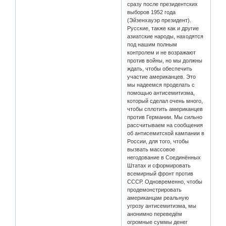
сразу после президентских
выборов 1952 года
(Эйзенхауэр президент).
Русские, также как и другие
азиатские народы, находятся
под нашим полным
контролем и не возражают
против войны, но мы должны
ждать, чтобы обеспечить
участие американцев. Это
мы надеемся проделать с
помощью антисемитизма,
который сделал очень много,
чтобы сплотить американцев
против Германии. Мы сильно
рассчитываем на сообщения
об антисемитской кампании в
России, для того, чтобы
вызвать массовое
негодование в Соединённых
Штатах и сформировать
всемирный фронт против
СССР. Одновременно, чтобы
продемонстрировать
американцам реальную
угрозу антисемитизма, мы
анонимно переведём
огромные суммы денег