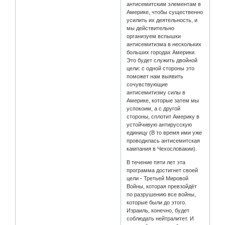
антисемитским элементам в
Америке, чтобы существенно
усилить их деятельность, и
мы действительно
организуем вспышки
антисемитизма в нескольких
больших городах Америки.
Это будет служить двойной
цели: с одной стороны это
поможет нам выявить
сочувствующие
антисемитизму силы в
Америке, которые затем мы
успокоим, а с другой
стороны, сплотит Америку в
устойчивую антирусскую
единицу (В то время ими уже
проводилась антисемитская
кампания в Чехословакии).
В течение пяти лет эта
программа достигнет своей
цели - Третьей Мировой
Войны, которая превзойдёт
по разрушению все войны,
которые были до этого.
Израиль, конечно, будет
соблюдать нейтралитет. И