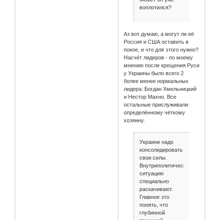
воплотился?
Аз вот думаю, а могут ли её
Россия и США оставить в
покое, и что для этого нужно?
Насчёт лидеров - по моему
мнению после крещения Руси
у Украины было всего 2
более менее нормальных
лидера: Богдан Хмельницкий
и Нестор Махно. Все
остальные прислуживали
определённому чёткому
хозяину.
Украине надо
консолидировать
свои силы.
Внутриполитическую
ситуацию
специально
раскачивают.
Главное это
понять, что
глубинной