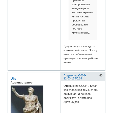
причиной
конфронтации
западенцев и
востока украины
является эта
проклятая
церковь, это
чортово
христианство.
Будем надеятся и ждать
критической точки. Пока у
власти слабовольный
президент - время работает
на нас.
Поделиться
2008-
40
Ulis
12-03 13:50:14
Администратор
Отношение СССР и Китая-
это отдельная тема, очень
обширная. И ее надо
обсуждать в теме про
Арахноидов.