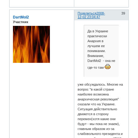
Поделиться
2008-
39
DartMol2
12-02 23:04:47
Участник
Да в Украине
практически
Анархия в
лучшем ее
понимании.
Внимание,
DartMol2 - она не
где-то там
уже обсуждалось. Многие на
вопрос "в какой стране
наиболее возможна
анархическая революция"
сказали что на Украине.
Ситуация действительно
движется в сторону
перемен(хотя какие они
будут - мы пока не знаем),
главным образом из-за
слабовольного президента и