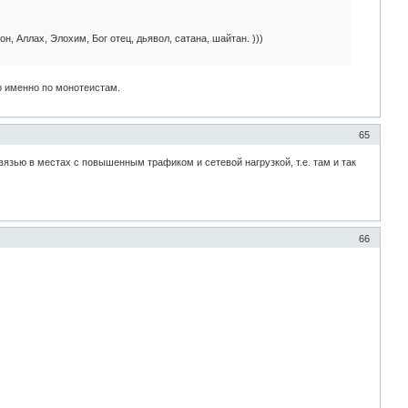
н, Аллах, Элохим, Бог отец, дьявол, сатана, шайтан. )))
р именно по монотеистам.
65
язью в местах с повышенным трафиком и сетевой нагрузкой, т.е. там и так
66