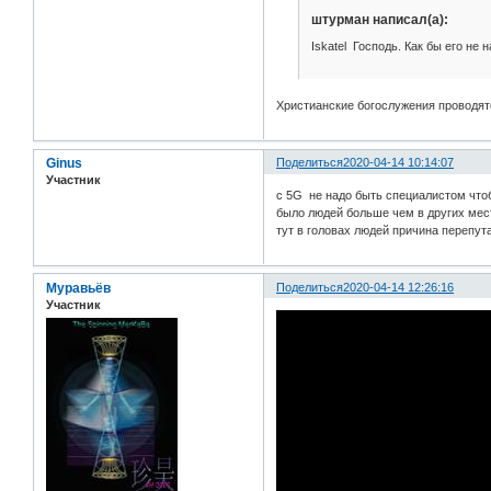
штурман написал(а):
Iskatel Господь. Как бы его не
Христианские богослужения проводятс
Ginus
Поделиться
2020-04-14 10:14:07
Участник
с 5G не надо быть специалистом чтоб
было людей больше чем в других мест
тут в головах людей причина перепут
Муравьёв
Поделиться
2020-04-14 12:26:16
Участник