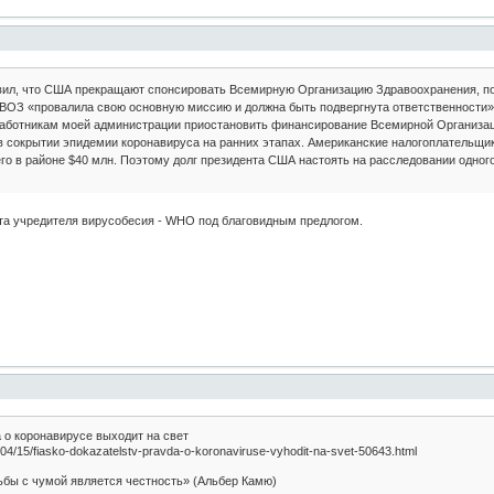
вил, что США прекращают спонсировать Всемирную Организацию Здравоохранения, пос
 ВОЗ «провалила свою основную миссию и должна быть подвергнута ответственности»
работникам моей администрации приостановить финансирование Всемирной Организаци
 в сокрытии эпидемии коронавируса на ранних этапах. Американские налогоплательщики
его в районе $40 млн. Поэтому долг президента США настоять на расследовании одно
та учредителя вирусобесия - WHO под благовидным предлогом.
 о коронавирусе выходит на свет
04/15/fiasko-dokazatelstv-pravda-o-koronaviruse-vyhodit-na-svet-50643.html
бы с чумой является честность» (Альбер Камю)