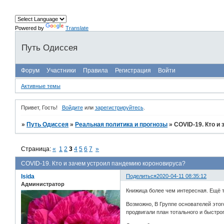
Powered by
Translate
Путь Одиссея
Форум
Участники
Правила
Регистрация
Войти
Активные темы
Привет, Гость!
Войдите
или
зарегистрируйтесь
.
»
Путь Одиссея
»
Реальная политика и прогнозы
»
COVID-19. Кто и
Страница:
«
1
2
3
4
5
6
7
»
COVID-19. Кто и зачем устроил пандемию короновируса?
Isida
Поделиться
2020-04-11 08:35:12
Администратор
Книжица более чем интересная. Ещё т
Возможно, В Группе основателей этог
продвигали план тотального и быстро