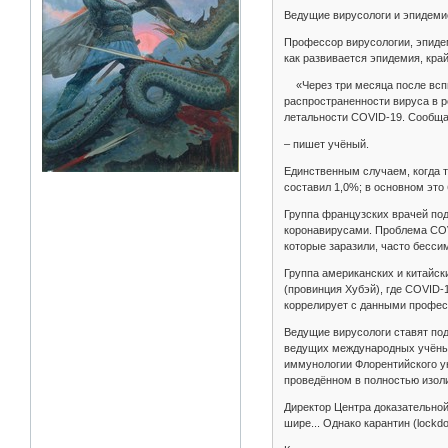
Ведущие вирусологи и эпидемио
Профессор вирусологии, эпидем
как развивается эпидемия, кра
«Через три месяца после вспы
распространенности вируса в р
летальности COVID-19. Сообща
– пишет учёный.
Единственным случаем, когда т
составил 1,0%; в основном это
Группа французских врачей по
коронавирусами. Проблема COVI
которые заразили, часто бесси
Группа американских и китайск
(провинция Хубэй), где COVID-
коррелирует с данными профес
Ведущие вирусологи ставят под
ведущих международных учёных
иммунологии Флорентийского у
проведённом в полностью изоли
Директор Центра доказательной
шире... Однако карантин (lockd