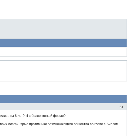
61
тились на 8 лет? И в более мягкой форме?
 своих благах, ярые противники размножающего общества во главе с Биллом,