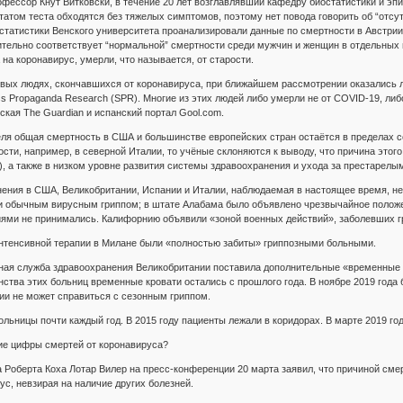
фессор Кнут Витковски, в течение 20 лет возглавлявший кафедру биостатистики и э
атом теста обходятся без тяжелых симптомов, поэтому нет повода говорить об “отсу
статистики Венского университета проанализировали данные по смертности в Австрии
ительно соответствует “нормальной” смертности среди мужчин и женщин в отдельных
на коронавирус, умерли, что называется, от старости.
вых людях, скончавшихся от коронавируса, при ближайшем рассмотрении оказались 
s Propaganda Research (SPR). Многие из этих людей либо умерли не от COVID-19, ли
ская The Guardian и испанский портал Gool.com.
еля общая смертность в США и большинстве европейских стран остаётся в пределах с
ти, например, в северной Италии, то учёные склоняются к выводу, что причина этого 
а также в низком уровне развития системы здравоохранения и ухода за престарелыми
ения в США, Великобритании, Испании и Италии, наблюдаемая в настоящее время, не
обычным вирусным гриппом; в штате Алабама было объявлено чрезвычайное положе
иями не принимались. Калифорнию объявили «зоной военных действий», заболевших г
интенсивной терапии в Милане были «полностью забиты» гриппозными больными.
ьная служба здравоохранения Великобритании поставила дополнительные «временные 
ства этих больниц временные кровати остались с прошлого года. В ноябре 2019 года
ии не может справиться с сезонным гриппом.
ольницы почти каждый год. В 2015 году пациенты лежали в коридорах. В марте 2019 г
е цифры смертей от коронавируса?
 Роберта Коха Лотар Вилер на пресс-конференции 20 марта заявил, что причиной см
с, невзирая на наличие других болезней.