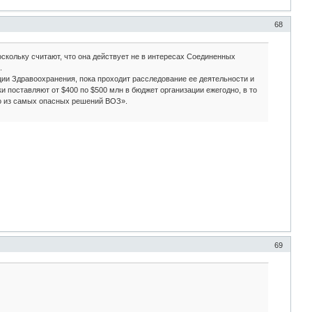
68
кольку считают, что она действует не в интересах Соединенных
.
и Здравоохранения, пока проходит расследование ее деятельности и
 поставляют от $400 по $500 млн в бюджет организации ежегодно, в то
го из самых опасных решений ВОЗ».
69