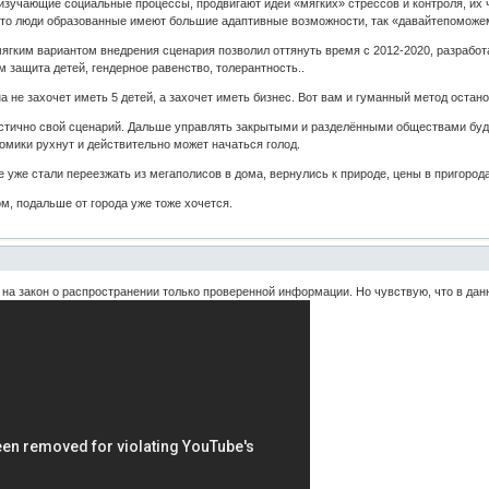
, изучающие социальные процессы, продвигают идеи «мягких» стрессов и контроля, их 
что люди образованные имеют большие адаптивные возможности, так «давайтепоможем
мягким вариантом внедрения сценария позволил оттянуть время с 2012-2020, разрабо
м защита детей, гендерное равенство, толерантность..
не захочет иметь 5 детей, а захочет иметь бизнес. Вот вам и гуманный метод остано
астично свой сценарий. Дальше управлять закрытыми и разделёнными обществами буде
омики рухнут и действительно может начаться голод.
уже стали переезжать из мегаполисов в дома, вернулись к природе, цены в пригородах
ом, подальше от города уже тоже хочется.
 на закон о распространении только проверенной информации. Но чувствую, что в данн