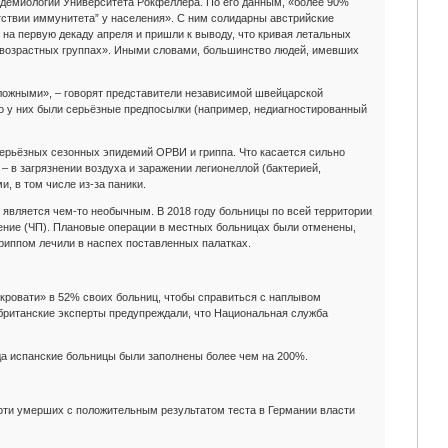
пидемиологии Университета Рокфеллера. По его данным, «более 90%
тствии иммунитета” у населения». С ним солидарны австрийские
 на первую декаду апреля и пришли к выводу, что кривая летальных
 возрастных группах». Иными словами, большинство людей, имевших
ложными», – говорят представители независимой швейцарской
бо у них были серьёзные предпосылки (например, недиагностированный
ерьёзных сезонных эпидемий ОРВИ и гриппа. Что касается сильно
– в загрязнении воздуха и заражении легионеллой (бактерией,
, в том числе из-за паники.
 является чем-то необычным. В 2018 году больницы по всей территории
ние (ЧП). Плановые операции в местных больницах были отменены,
риппом лечили в наспех поставленных палатках.
кровати» в 52% своих больниц, чтобы справиться с наплывом
 британские эксперты предупреждали, что Национальная служба
ода испанские больницы были заполнены более чем на 200%.
ерти умерших с положительным результатом теста в Германии власти