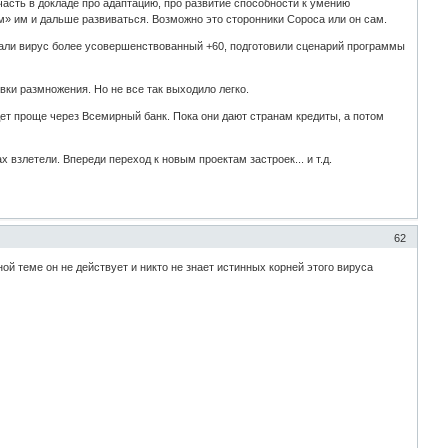
часть в докладе про адаптацию, про развитие способности к умению
» им и дальше развиваться. Возможно это сторонники Сороса или он сам.
тали вирус более усовершенствованный +60, подготовили сценарий программы
вки размножения. Но не все так выходило легко.
т проще через Всемирный банк. Пока они дают странам кредиты, а потом
 взлетели. Впереди переход к новым проектам застроек... и т.д.
62
ой теме он не действует и никто не знает истинных корней этого вируса