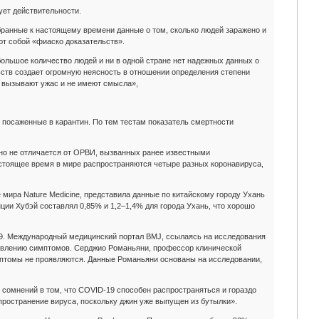
ует действительности.
бранные к настоящему времени данные о том, сколько людей заражено и
ют собой «фиаско доказательств».
льшое количество людей и ни в одной стране нет надежных данных о
ьств создает огромную неясность в отношении определения степени
 вызывают ужас и не имеют смысла»,
 посаженные в карантин. По тем тестам показатель смертности
нно не отличается от ОРВИ, вызванных ранее известными
астоящее время в мире распространяются четыре разных коронавируса,
мира Nature Medicine, представила данные по китайскому городу Ухань
ции Хубэй составлял 0,85% и 1,2–1,4% для города Ухань, что хорошо
19. Международный медицинский портал BMJ, ссылаясь на исследования
явлению симптомов. Серджио Романьяни, профессор клинической
мптомы не проявляются. Данные Романьяни основаны на исследовании,
 сомнений в том, что COVID-19 способен распространяться и гораздо
спространение вируса, поскольку джин уже выпущен из бутылки».