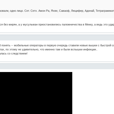
 назвали, одно лицо. Сет. Сетх. Амон Ра, Яхве, Саваоф, Люцифер, Адонай, Тетраграммато
я без мирян, а у мусульман приостановились паломничества в Мекку, а ведь это уда
 понять -- мобильные операторы в первую очередь ставили новые вышки с быстрой св
ах, по этому не удивительно, что именно там и были вспышки инфекции..
алась со следствием!