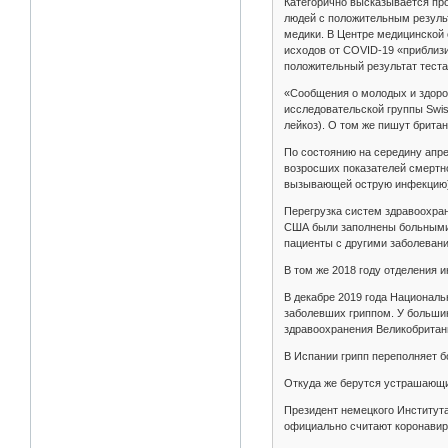
Категорично высказывается про
людей с положительным результ
медики. В Центре медицинской 
исходов от COVID-19 «приблиз
положительный результат теста 
«Сообщения о молодых и здоро
исследовательской группы Swis
лейкоз). О том же пишут британ
По состоянию на середину апр
возросших показателей смертнос
вызывающей острую инфекцию), 
Перегрузка систем здравоохран
США были заполнены больными 
пациенты с другими заболеван
В том же 2018 году отделения 
В декабре 2019 года Национал
заболевших гриппом. У большин
здравоохранения Великобритан
В Испании грипп переполняет б
Откуда же берутся устрашающи
Президент немецкого Института
официально считают коронавиру