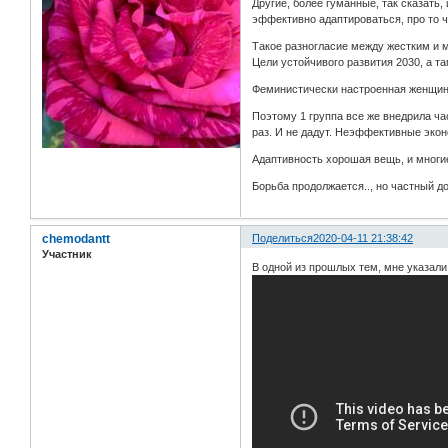
Другие, более гуманные, так сказать
эффективно адаптироваться, про то 
Такое разногласие между жестким и 
Цели устойчивого развития 2030, а та
Феминистически настроенная женщина 
Поэтому 1 группа все же внедрила ч
раз. И не дадут. Неэффективные экон
Адаптивность хорошая вещь, и многие 
Борьба продолжается.., но частный д
chemodantt
Поделиться
2020-04-11 21:38:42
Участник
В одной из прошлых тем, мне указали