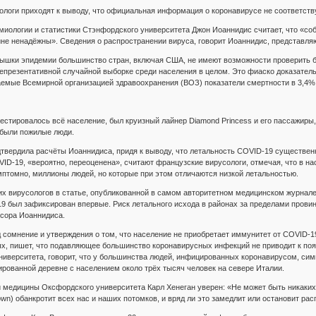
логи приходят к выводу, что официальная информация о коронавирусе не соответств
иологии и статистики Стэнфордского университета Джон Иоаннидис считает, что «со
йне ненадёжны». Сведения о распространении вируса, говорит Иоаннидис, представля
шки эпидемии большинство стран, включая США, не имеют возможности проверить бо
епрезентативной случайной выборке среди населения в целом. Это фиаско доказател
емые Всемирной организацией здравоохранения (ВОЗ) показатели смертности в 3,4%
естировалось всё население, был круизный лайнер Diamond Princess и его пассажиры,
 были пожилые люди.
дтвердила расчёты Иоаннидиса, придя к выводу, что летальность COVID-19 существе
D-19, «вероятно, переоценена», считают французские вирусологи, отмечая, что в н
мптомно, миллионы людей, но которые при этом отличаются низкой летальностью.
их вирусологов в статье, опубликованной в самом авторитетном медицинском журнале 
19 был зафиксирован впервые. Риск летального исхода в районах за пределами провин
сора Иоаннидиса.
 сомнение и утверждения о том, что население не приобретает иммунитет от COVID-
, пишет, что подавляющее большинство коронавирусных инфекций не приводит к по
ниверситета, говорит, что у большинства людей, инфицированных коронавирусом, си
рованной деревне с населением около трёх тысяч человек на севере Италии.
 медицины Оксфордского университета Карл Хенеган уверен: «Не может быть никаких
own) обанкротит всех нас и наших потомков, и вряд ли это замедлит или остановит ра