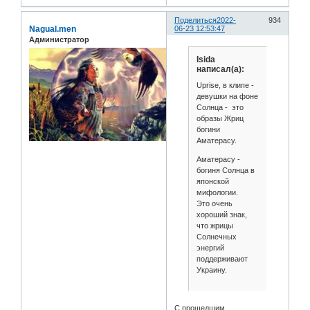
Поделиться
2022-
934
Nagual.men
06-23 12:53:47
Администратор
Isida
написал(а):
Uprise, в клипе -
девушки на фоне
Солнца - это
образы Жриц
богини
Аматерасу.
Аматерасу -
богиня Солнца в
японской
мифологии.
Это очень
хороший знак,
что жрицы
Солнечных
энергий
поддерживают
Украину.
С прошедшим