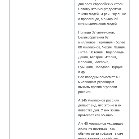
дня всех европейских стран.
Потому что гибнут десятки
тысяч людей. И речь здесь не
о пропаганде, а о мирной
жизни миллионов людей.
Польша 37 миллионов,
Великобритания 67
миллионов, Германия - более
80 миллионов, Чехия, Латвия,
Литва, Эстония, Нидерланды,
Дания, Австрия, Италия,
Испания, Болгария,
Румыния, Молдова, Турция…
и др.
Все народны помогают 40
миллионам украинцам
выжить против агрессии
россиян.
А 145 миллионов россиян
делают вид, что это не в их
повестке дня. У них жизнь
протекает как обычно.
А у 40 миллионов украинцев
жизнь не протекает как
обычно из-за трёхсот тысяч
вооруженных российских