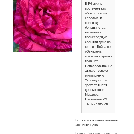
В РФ жизнь
протекает как
обычно, своим
чередом. В
повестку
большинства
населения
происходящие
события даже не
входят. Война не
объявлена,
призыва в армию
пока нет.
Непосредственно
атакует сорока
миллионную
Украину около
трёхсот тысяч
цепных псов
Мордора.
Население РФ
145 миллионов.
Вот - это ключевая позиция
«ненашенцев».
Война в Украине в повестке