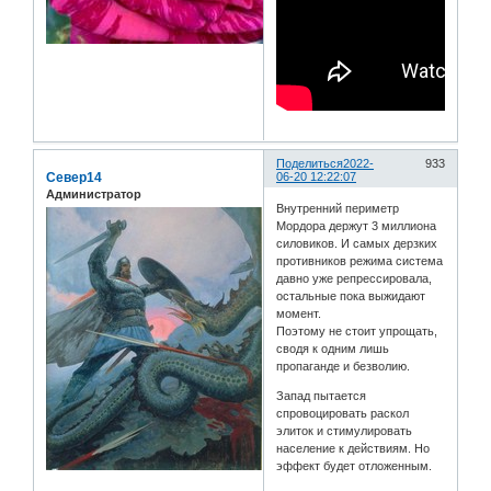
Поделиться
2022-
933
Север14
06-20 12:22:07
Администратор
Внутренний периметр
Мордора держут 3 миллиона
силовиков. И самых дерзких
противников режима система
давно уже репрессировала,
остальные пока выжидают
момент.
Поэтому не стоит упрощать,
сводя к одним лишь
пропаганде и безволию.
Запад пытается
спровоцировать раскол
элиток и стимулировать
население к действиям. Но
эффект будет отложенным.