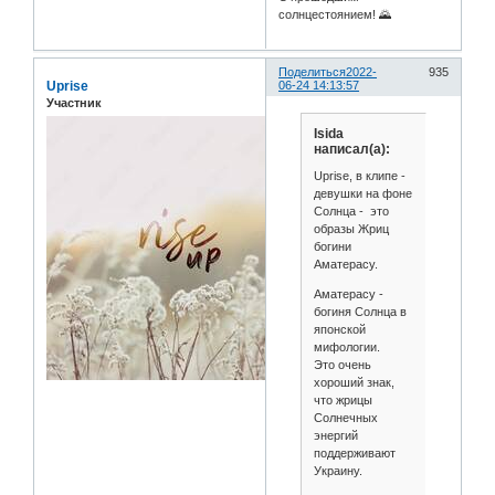
солнцестоянием! 🌄
Поделиться
2022-
935
Uprise
06-24 14:13:57
Участник
Isida
написал(а):
Uprise, в клипе -
девушки на фоне
Солнца - это
образы Жриц
богини
Аматерасу.
Аматерасу -
богиня Солнца в
японской
мифологии.
Это очень
хороший знак,
что жрицы
Солнечных
энергий
поддерживают
Украину.