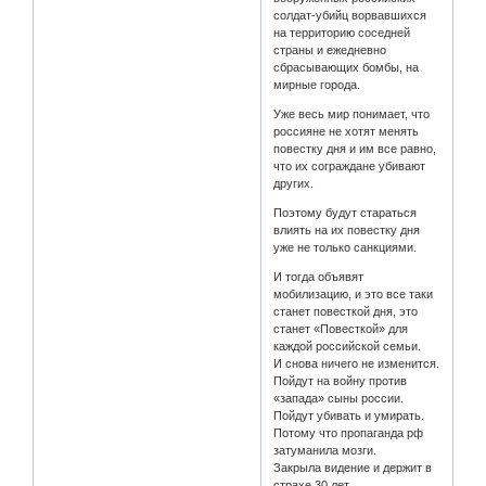
солдат-убийц ворвавшихся
на территорию соседней
страны и ежедневно
сбрасывающих бомбы, на
мирные города.
Уже весь мир понимает, что
россияне не хотят менять
повестку дня и им все равно,
что их сограждане убивают
других.
Поэтому будут стараться
влиять на их повестку дня
уже не только санкциями.
И тогда объявят
мобилизацию, и это все таки
станет повесткой дня, это
станет «Повесткой» для
каждой российской семьи.
И снова ничего не изменится.
Пойдут на войну против
«запада» сыны россии.
Пойдут убивать и умирать.
Потому что пропаганда рф
затуманила мозги.
Закрыла видение и держит в
страхе 30 лет.