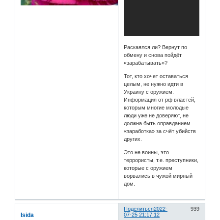
Раскаялся ли? Вернут по
обмену и снова пойдёт
«зарабатывать»?
Тот, кто хочет оставаться
целым, не нужно идти в
Украину с оружием.
Информация от рф властей,
которым многие молодые
люди уже не доверяют, не
должна быть оправданием
«заработка» за счёт убийств
других.
Это не воины, это
террористы, т.е. преступники,
которые с оружием
ворвались в чужой мирный
дом.
Поделиться
2022-
939
Isida
07-25 21:17:12