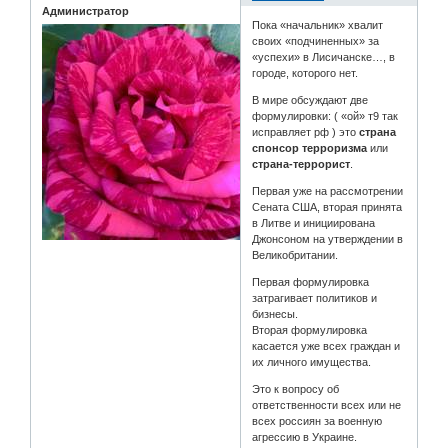
Администратор
Пока «начальник» хвалит
своих «подчиненных» за
«успехи» в Лисичанске…, в
городе, которого нет.
В мире обсуждают две
формулировки: ( «ой» т9 так
исправляет рф ) это
страна
спонсор терроризма
или
страна-террорист
.
Первая уже на рассмотрении
Сената США, вторая принята
в Литве и инициирована
Джонсоном на утверждении в
Великобритании.
Первая формулировка
затрагивает политиков и
бизнесы.
Вторая формулировка
касается уже всех граждан и
их личного имущества.
Это к вопросу об
ответственности всех или не
всех россиян за военную
агрессию в Украине.