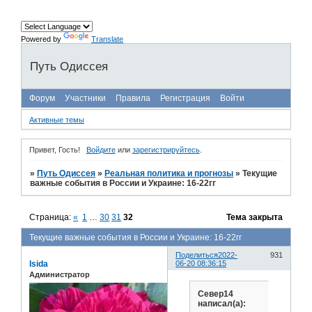
Powered by
Translate
Путь Одиссея
Форум
Участники
Правила
Регистрация
Войти
Активные темы
Привет, Гость!
Войдите
или
зарегистрируйтесь
.
»
Путь Одиссея
»
Реальная политика и прогнозы
»
Текущие
важные события в России и Украине: 16-22гг
Страница:
«
1
…
30
31
32
Тема закрыта
Текущие важные события в России и Украине: 16-22гг
Поделиться
2022-
931
Isida
06-20 08:36:15
Администратор
Север14
написал(а):