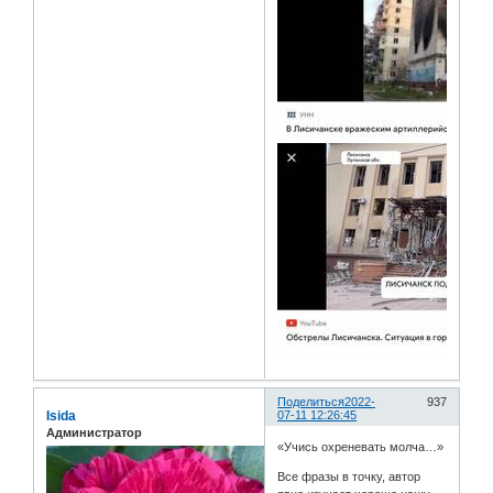
Поделиться
2022-
937
Isida
07-11 12:26:45
Администратор
«Учись охреневать молча…»
Все фразы в точку, автор